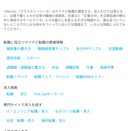
+Stories.（プラスストーリーズ）はマイナビ転職が運営する、求人だけでは見えな
い、企業で働く人々の日常や職場の雰囲気、社風など「企業の中」を企業自身が飾ら
ずに発信するサービスです。人々の暮らしを変える大きな物語から、誰も気づいてい
ないところでたしかな幸せをつくっている小さな物語まで、いろんな物語にふれてみ
てください。
転職に役立つマイナビ転職の関連情報
履歴書の書き方
職務経歴書サンプル
自己PRサンプル
志望動機
適性診断
Uターン
退職願・退職届の書き方
年収
適職診断
仕事
面接対策
転職ノウハウ
転職フェア・イベント
転職WEBセミナー
求人検索
転職
求人
Pick Upキーワード
専門サイトで求人を探す
IT・エンジニア転職・求人
ものづくり転職・求人
女性 転職・求人
海外転職・求人