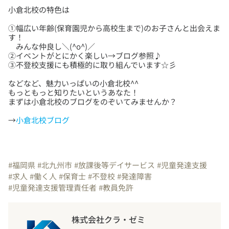
①幅広い年齢(保育園児から高校生まで)のお子さんと出会えま
す！
みんな仲良し＼(^o^)／
②イベントがとにかく楽しい→ブログ参照♪
などなど、魅力いっぱいの小倉北校^^
もっともっと知りたいというあなた！
→
小倉北校ブログ
#福岡県
#北九州市
#放課後等デイサービス
#児童発達支援
#求人
#働く人
#保育士
#不登校
#発達障害
#児童発達支援管理責任者
#教員免許
株式会社クラ・ゼミ