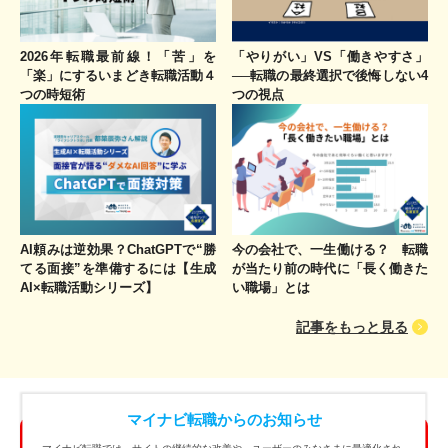
2026年転職最前線！「苦」を
「やりがい」VS「働きやすさ」
「楽」にするいまどき転職活動４
──転職の最終選択で後悔しない4
つの時短術
つの視点
AI頼みは逆効果？ChatGPTで“勝
今の会社で、一生働ける？ 転職
てる面接”を準備するには【生成
が当たり前の時代に「長く働きた
AI×転職活動シリーズ】
い職場」とは
記事をもっと見る
マイナビ転職からのお知らせ
簡単1分！まずは会員登録
無料