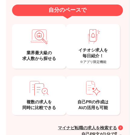
自分のペースで
イチオシ求人を
業界最大級
の
毎日紹介！
求人数から探せる
※アプリ限定機能
複数の求人を
自己PRの作成は
同時に比較
できる
AIの活用
も可能
マイナビ転職の求人を検索する
自己PR文が1分で⁉