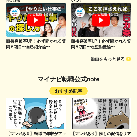
本5カ条
いつ？
面接突破率UP！必ず聞かれる質
面接突破率UP！必ず聞かれる質
問５項目〜自己紹介編〜
問５項目〜志望動機編〜
動画をもっと見る
マイナビ転職公式note
おすすめ記事
【マンガあり】転職で年収がアッ
【マンガあり】推しの配信をリア