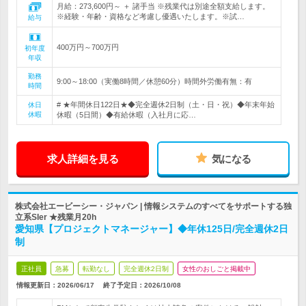
月給：273,600円～ ＋ 諸手当 ※残業代は別途全額支給します。
※経験・年齢・資格など考慮し優遇いたします。※試…
給与
400万円～700万円
初年度
年収
勤務
9:00～18:00（実働8時間／休憩60分）時間外労働有無：有
時間
# ★年間休日122日★◆完全週休2日制（土・日・祝）◆年末年始
休日
休暇
休暇（5日間）◆有給休暇（入社月に応…
求人詳細を見る
気になる
株式会社エービーシー・ジャパン | 情報システムのすべてをサポートする独
立系SIer ★残業月20h
愛知県【プロジェクトマネージャー】◆年休125日/完全週休2日
制
正社員
急募
転勤なし
完全週休2日制
女性のおしごと掲載中
情報更新日：2026/06/17
終了予定日：
2026/10/08