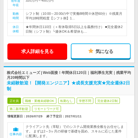
320万円～400万円
初年度
年収
シフト制（10:00～20:00の中で実働8時間※休憩60分）※残業月
勤務
時間
平均18時間程度【シフト例】1…
★年間休日110日（＋有休取得5日以上を義務付け） ■完全週休2
休日
休暇
日制（シフト制）└連休OK＆希望休も…
求人詳細を見る
気になる
株式会社エミューズ | Web面接！年間休日120日｜福利厚生充実｜残業平均
月20時間以下
未経験歓迎！【開発エンジニア】★成長支援充実★完全週休2日
制
正社員
職種・業種未経験OK
転勤なし
学歴不問
完全週休2日制
第二新卒歓迎
リモートワーク可
情報更新日：2026/07/29
終了予定日：
2027/01/11
クライアント先（常駐）でのシステム開発業務全般をお任せしま
す。 まずは2～3ヶ月の研修で基礎を固め、スキルに応じた案件
仕事内容
に配属します。