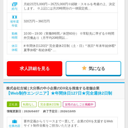
月給23万5,000円～26万5,000円※経験・スキルを考慮の上、決定
します。 ※上記には月20時間分の一律固定残…
給与
320万円～360万円
初年度
年収
10:00～19:00（実働8時間／休憩60分） ※常駐先に準ずる※時間
勤務
時間
外労働あり（月平均20時間以…
# 年間休日120日* 完全週休2日制（土・日）* 祝日* 年末年始休暇*
休日
休暇
夏季休暇* 有給休暇* …
求人詳細を見る
気になる
株式会社古城 | 大分県の中小企業のDX化を推進する老舗企業
【Web制作エンジニア】★年間休日127日★完全週休2日制
正社員
転勤なし
完全週休2日制
女性のおしごと掲載中
情報更新日：2026/04/07
終了予定日：
2026/10/05
要件定義からリリースまで一貫して、企業のDXを支援するWeb
サイト制作全般をご担当いただきます。
仕事内容