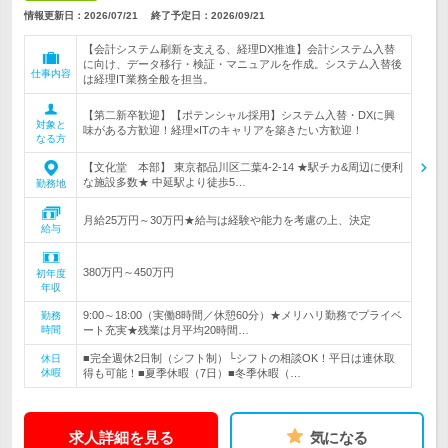
情報更新日：2026/07/21
終了予定日：
2026/09/21
【会計システム刷新を支える、経理DX推進】会計システム入替
に向け、データ移行・検証・マニュアルを作成。システム入替後
仕事内容
は経理IT業務全般を担当。
【第二新卒歓迎】【ポテンシャル採用】システム入替・DXに興
対象と
味がある方歓迎！経理×ITのキャリアを築きたい方歓迎！
なる方
【文化堂 本部】 東京都品川区二葉4-2-14 ★駅チカ&周辺に便利
な施設多数★ 中延駅より徒歩5…
勤務地
月給25万円～30万円★給与は経験や能力を考慮の上、決定
給与
380万円～450万円
初年度
年収
9:00～18:00（実働8時間／休憩60分）★メリハリ勤務でプライベ
勤務
時間
ート充実★残業は月平均20時間…
■完全週休2日制（シフト制）└シフトの相談OK！平日は連休取
休日
休暇
得も可能！■夏季休暇（7日）■冬季休暇（…
求人詳細を見る
気になる