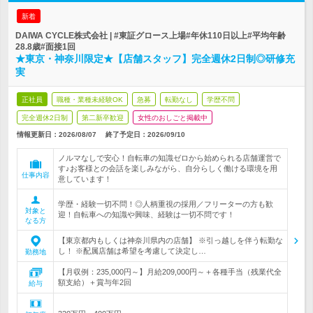
新着
DAIWA CYCLE株式会社 | #東証グロース上場#年休110日以上#平均年齢
28.8歳#面接1回
★東京・神奈川限定★【店舗スタッフ】完全週休2日制◎研修充
実
正社員
職種・業種未経験OK
急募
転勤なし
学歴不問
完全週休2日制
第二新卒歓迎
女性のおしごと掲載中
情報更新日：2026/08/07
終了予定日：
2026/09/10
ノルマなしで安心！自転車の知識ゼロから始められる店舗運営で
す♪お客様との会話を楽しみながら、自分らしく働ける環境を用
仕事内容
意しています！
学歴・経験一切不問！◎人柄重視の採用／フリーターの方も歓
対象と
迎！自転車への知識や興味、経験は一切不問です！
なる方
【東京都内もしくは神奈川県内の店舗】 ※引っ越しを伴う転勤な
し！ ※配属店舗は希望を考慮して決定し…
勤務地
【月収例：235,000円～】月給209,000円～＋各種手当（残業代全
額支給）＋賞与年2回
給与