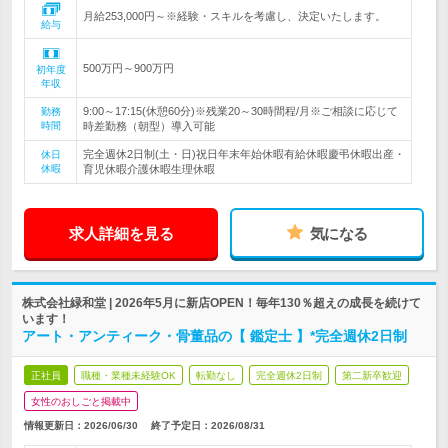
月給253,000円～※経験・スキルを考慮し、決定いたします。
給与
500万円～900万円
初年度
年収
9:00～17:15(休憩60分)※残業20～30時間程/月※ご相談に応じて
勤務
時間
時差勤務（朝型）導入可能
完全週休2日制(土・日)祝日年末年始休暇有給休暇慶弔休暇出産・
休日
休暇
育児休暇介護休暇生理休暇
求人詳細を見る
気になる
株式会社緑和堂 | 2026年5月に新店OPEN！毎年130％超えの成長を続けて
います！
アート・アンティーク・骨董品の【 鑑定士 】*完全週休2日制
正社員
職種・業種未経験OK
転勤なし
完全週休2日制
第二新卒歓迎
女性のおしごと掲載中
情報更新日：2026/06/30
終了予定日：
2026/08/31