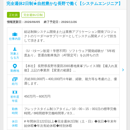
完全週休2日制★自然豊かな長野で働く【システムエンジニア】
正社員
完全週休2日制
情報更新日：2026/06/05
終了予定日：
2026/11/26
組込制御システム開発または業務アプリケーション開発プロジェ
クトのリーダーorサブリーダーとしてシステム開発メインで担当
仕事内容
して頂きます。
《U・Iターン歓迎！学歴不問》ソフトウェア開発経験が「5年程
対象と
度あり」 普通自動車免許（AT限定可）をお持ちの方
なる方
【本社】 長野県長野市栗田2065番地東峯プレイス3階 【雇入れ直
後】上記の事業所 【変更の範囲】…
勤務地
月給300,000円～400,000円※年齢、経験、能力等を考慮の上、優
遇します。
給与
450万円～600万円
初年度
年収
フレックスタイム制コアタイム／10：00～15：001日の標準労働
勤務
時間
時間／8時間標準労働時間帯／8:3…
# 年間休日122日以上◆完全週休2日制（土・日）◆祝日◆年末年
休日
休暇
始休暇◆年次有給休暇◆特別休暇