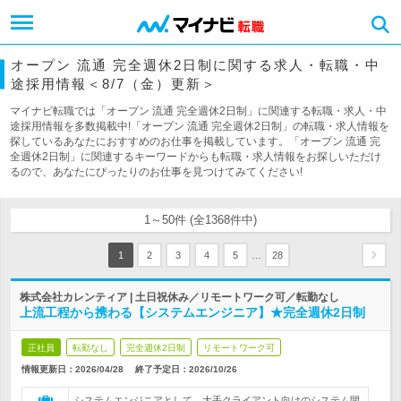
オープン 流通 完全週休2日制に関する求人・転職・中
途採用情報＜8/7（金）更新＞
マイナビ転職では「オープン 流通 完全週休2日制」に関連する転職・求人・中
途採用情報を多数掲載中!「オープン 流通 完全週休2日制」の転職・求人情報を
探しているあなたにおすすめのお仕事を掲載しています。「オープン 流通 完
全週休2日制」に関連するキーワードからも転職・求人情報をお探しいただけ
るので、あなたにぴったりのお仕事を見つけてみてください!
1～50件 (全1368件中)
…
1
2
3
4
5
28
株式会社カレンティア | 土日祝休み／リモートワーク可／転勤なし
上流工程から携わる【システムエンジニア】★完全週休2日制
正社員
転勤なし
完全週休2日制
リモートワーク可
情報更新日：2026/04/28
終了予定日：
2026/10/26
システムエンジニアとして、大手クライアント向けのシステム開