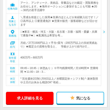
アート、アンティーク、美術品、骨董品などの鑑定・買取業務を
お任せします。★海外オークションに参加することも可能 ★20
仕事内容
～30代の若手活躍中
＼育成を前提とした採用★先輩のほとんどが未経験入社です！／
◎高卒以上 ◎要普通免許 ★営業や販売・接客経験などが活かせ
対象と
ます
なる方
:::■東京・横浜・埼玉・大阪・名古屋・京都・福岡・愛媛・兵庫
で募集中■::: ★配属先は希望を考…
勤務地
月給／27万1500円以上＋手当+賞与（200万円以上の支給実績あ
り）★鑑定士の資格を取ると、 等級が上がり給与が2…
給与
400万円～800万円
初年度
年収
09:45～18:45（ 休憩あり ）※平均残業時間／月10時間▼ 営業時
勤務
時間
間 ▼11:00～18：3…
* 完全週休2日制 (月8日以上／水曜固定休＋シフト制)└ 連休取得
休日
休暇
や土日のお休みも相談OK* 有給…
求人詳細を見る
気になる