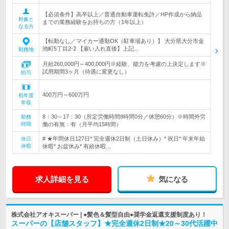
【必須条件】高卒以上／普通自動車運転免許／HP作成から納品
対象と
までの業務経験をお持ちの方（1年以上）
なる方
【転勤なし／マイカー通勤OK（駐車場あり）】 大分県大分市金
池町5丁目2-2 【雇い入れ直後】上記…
勤務地
月給260,000円～400,000円※経験、能力を考慮の上決定します※
試用期間3ヶ月（待遇に変更なし）
給与
400万円～600万円
初年度
年収
8：30～17：30（所定労働時間8時間0分／休憩60分）※時間外労
勤務
時間
働の有無：有（月平均15時間）
# ★年間休日127日* 完全週休2日制（土日休み）* 祝日* 年末年始
休日
休暇
休暇* お盆休み* 有給休暇…
求人詳細を見る
気になる
株式会社アオキスーパー | ●髪色＆髪型自由●奨学金返還支援制度あり！
スーパーの【店舗スタッフ】★完全週休2日制★20～30代活躍中