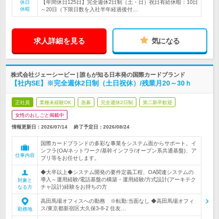
【年間休日125日】完全週休2日制（土・日）祝日有給休暇：10日
休日
休暇
～20日（下限日数を入社半年経過後付…
求人詳細を見る
気になる
株式会社ジェーシービー | 誰もが知る日本発の国際カードブランド
【社内SE】※完全週休2日制（土日祝休）/残業月20～30ｈ
正社員
業種未経験OK
急募
完全週休2日制
第二新卒歓迎
女性のおしごと掲載中
情報更新日：2026/07/14
終了予定日：
2026/08/24
国際カードブランドの多彩な事業をシステム面からサポート。イ
ンフラ(OA/ネットワーク/基幹インフラ/オープン系共通基盤)、ア
仕事内容
プリ等をお任せします。
◆大卒以上◆システム開発の要件定義工程、OA関連システムの
導入～運用経験/電話基盤の構築・運用経験/方式設計(アーキテク
対象と
チャ設計)経験をお持ちの方
なる方
高田馬場オフィスへの勤務 ※転勤:当面なし ◆高田馬場オフィ
ス/東京都新宿区大久保3-8-2 住友…
勤務地