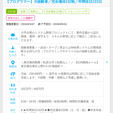
【プログラマー】※経験者／完全週休2日制／年間休日122日
正社員
急募
転勤なし
完全週休2日制
リモートワーク可
女性のおしごと掲載中
情報更新日：2026/03/27
終了予定日：
2026/09/24
大手企業のシステム開発プロジェクトにて、要件定義から設計、
開発、運用・保守まで、スキルや希望に応じて幅広くご担当いた
仕事内容
だきます。
経験者募集！＜必須＞オープン系またはWeb系システムの開発経
験をお持ちの方（プログラミングやテストのみの経験も歓迎しま
対象と
す）
なる方
＼東京都内勤務！転居を伴う転勤なし！／ 【社内開発ルーム】
東京都台東区上野5-6-10 御徒町フ…
勤務地
月給：230,000円～ ＋ 諸手当 ※残業代は時間に応じて別途全額
支給します。※経験・年齢・資格など考慮し優遇いた…
給与
322万円～450万円
初年度
年収
勤務
9:00～18:00（実働8時間／休憩1時間）時間外労働有無：有
時間
# ★年間休日122日★◆完全週休2日制（土・日・祝）◆年末年始
休日