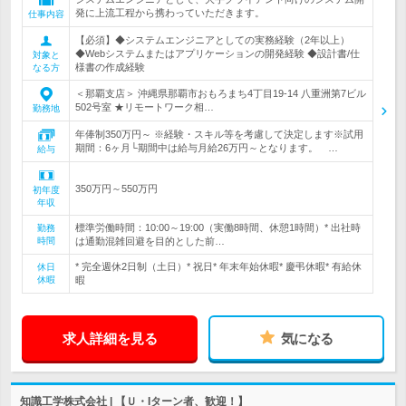
発に上流工程から携わっていただきます。
仕事内容
【必須】◆システムエンジニアとしての実務経験（2年以上）
◆Webシステムまたはアプリケーションの開発経験 ◆設計書/仕
対象と
様書の作成経験
なる方
＜那覇支店＞ 沖縄県那覇市おもろまち4丁目19-14 八重洲第7ビル
502号室 ★リモートワーク相…
勤務地
年俸制350万円～ ※経験・スキル等を考慮して決定します※試用
期間：6ヶ月└期間中は給与月給26万円～となります。 …
給与
350万円～550万円
初年度
年収
標準労働時間：10:00～19:00（実働8時間、休憩1時間）* 出社時
勤務
時間
は通勤混雑回避を目的とした前…
* 完全週休2日制（土日）* 祝日* 年末年始休暇* 慶弔休暇* 有給休
休日
休暇
暇
求人詳細を見る
気になる
知識工学株式会社 | 【Ｕ・Iターン者、歓迎！】