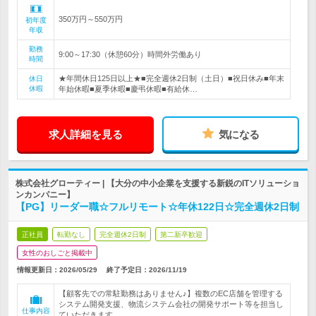
350万円～550万円
初年度
年収
勤務
9:00～17:30（休憩60分）時間外労働あり
時間
★年間休日125日以上★■完全週休2日制（土日）■祝日休み■年末
休日
休暇
年始休暇■夏季休暇■慶弔休暇■有給休…
求人詳細を見る
気になる
株式会社グローティー | 【大分の中小企業を支援する新鋭のITソリューショ
ンカンパニー】
【PG】リーダー職☆フルリモート☆年休122日☆完全週休2日制
正社員
転勤なし
完全週休2日制
第二新卒歓迎
女性のおしごと掲載中
情報更新日：2026/05/29
終了予定日：
2026/11/19
【顧客先での常駐勤務はありません♪】複数のEC店舗を管理する
システム開発支援、物流システム会社の開発サポート等を担当し
仕事内容
ていただきます。