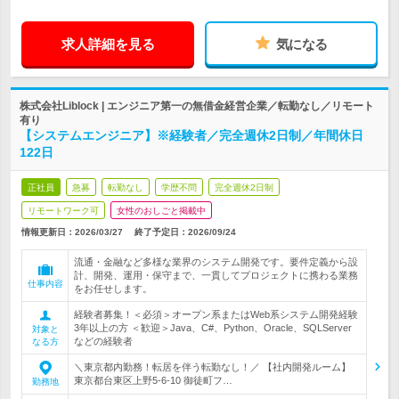
求人詳細を見る
気になる
株式会社Liblock | エンジニア第一の無借金経営企業／転勤なし／リモート
有り
【システムエンジニア】※経験者／完全週休2日制／年間休日
122日
正社員
急募
転勤なし
学歴不問
完全週休2日制
リモートワーク可
女性のおしごと掲載中
情報更新日：2026/03/27
終了予定日：
2026/09/24
流通・金融など多様な業界のシステム開発です。要件定義から設
計、開発、運用・保守まで、一貫してプロジェクトに携わる業務
仕事内容
をお任せします。
経験者募集！＜必須＞オープン系またはWeb系システム開発経験
3年以上の方 ＜歓迎＞Java、C#、Python、Oracle、SQLServer
対象と
などの経験者
なる方
＼東京都内勤務！転居を伴う転勤なし！／ 【社内開発ルーム】
東京都台東区上野5-6-10 御徒町フ…
勤務地