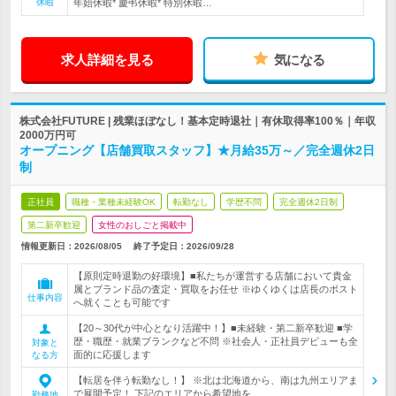
休暇
年始休暇* 慶弔休暇* 特別休暇…
求人詳細を見る
気になる
株式会社FUTURE | 残業ほぼなし！基本定時退社｜有休取得率100％｜年収
2000万円可
オープニング【店舗買取スタッフ】★月給35万～／完全週休2日
制
正社員
職種・業種未経験OK
転勤なし
学歴不問
完全週休2日制
第二新卒歓迎
女性のおしごと掲載中
情報更新日：2026/08/05
終了予定日：
2026/09/28
【原則定時退勤の好環境】■私たちが運営する店舗において貴金
属とブランド品の査定・買取をお任せ ※ゆくゆくは店長のポスト
仕事内容
へ就くことも可能です
【20～30代が中心となり活躍中！】■未経験・第二新卒歓迎 ■学
歴・職歴・就業ブランクなど不問 ※社会人・正社員デビューも全
対象と
面的に応援します
なる方
【転居を伴う転勤なし！】 ※北は北海道から、南は九州エリアま
で展開予定！ 下記のエリアから希望地を…
勤務地