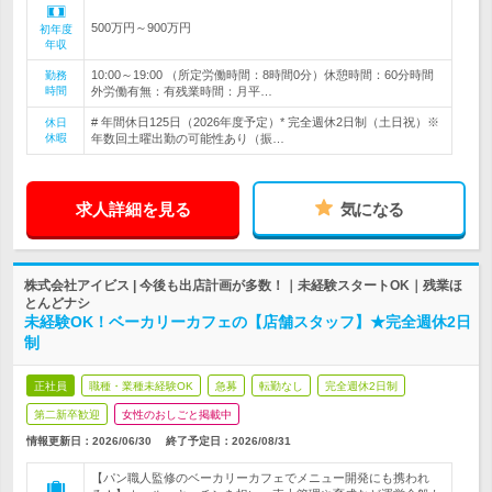
500万円～900万円
初年度
年収
10:00～19:00 （所定労働時間：8時間0分）休憩時間：60分時間
勤務
時間
外労働有無：有残業時間：月平…
# 年間休日125日（2026年度予定）* 完全週休2日制（土日祝）※
休日
休暇
年数回土曜出勤の可能性あり（振…
求人詳細を見る
気になる
株式会社アイビス | 今後も出店計画が多数！｜未経験スタートOK｜残業ほ
とんどナシ
未経験OK！ベーカリーカフェの【店舗スタッフ】★完全週休2日
制
正社員
職種・業種未経験OK
急募
転勤なし
完全週休2日制
第二新卒歓迎
女性のおしごと掲載中
情報更新日：2026/06/30
終了予定日：
2026/08/31
【パン職人監修のベーカリーカフェでメニュー開発にも携われ