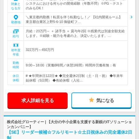
システムにおける何らかの開発経験（年数不問）※PG・テスト
対象と
のみもOK！
なる方
＼東京都内勤務！転居を伴う転勤なし！／ 【社内開発ルーム】
東京都台東区上野5-6-10 御徒町フ…
勤務地
月給：23万円～ ＋ 諸手当 ＋ 賞与年2回 ※残業代は別途全額支給
します。※経験・能力を考慮の上、決定いたします。…
給与
322万円～450万円
初年度
年収
勤務
9:00～18:00（実働8時間／休憩1時間）時間外労働有無：有
時間
# ★年間休日122日★ ◆完全週休2日制（土・日・祝） ◆年末年
休日
休暇
始休暇（5日間） ◆有給休暇（入社…
求人詳細を見る
気になる
株式会社グローティー | 【大分の中小企業を支援する新鋭のITソリューショ
ンカンパニー】
【SE】リーダー候補☆フルリモート☆土日祝休みの完全週休2日
制