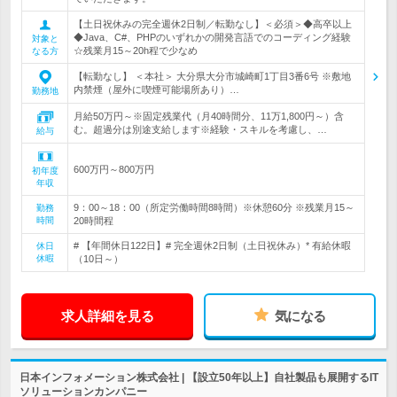
【土日祝休みの完全週休2日制／転勤なし】＜必須＞◆高卒以上
◆Java、C#、PHPのいずれかの開発言語でのコーディング経験
対象と
☆残業月15～20h程で少なめ
なる方
【転勤なし】 ＜本社＞ 大分県大分市城崎町1丁目3番6号 ※敷地
内禁煙（屋外に喫煙可能場所あり）…
勤務地
月給50万円～※固定残業代（月40時間分、11万1,800円～）含
む。超過分は別途支給します※経験・スキルを考慮し、…
給与
600万円～800万円
初年度
年収
9：00～18：00（所定労働時間8時間）※休憩60分 ※残業月15～
勤務
時間
20時間程
# 【年間休日122日】# 完全週休2日制（土日祝休み）* 有給休暇
休日
休暇
（10日～）
求人詳細を見る
気になる
日本インフォメーション株式会社 | 【設立50年以上】自社製品も展開するIT
ソリューションカンパニー