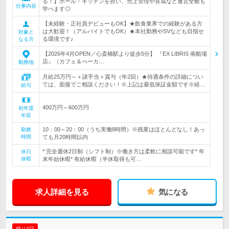
る！】ホール・キッチンを担い、売上管理や育成など運営全般も
仕事内容
学べます◎
【未経験・正社員デビューもOK】★飲食業界での経験がある方
は大歓迎！（アルバイトでもOK）★本社勤務やSVなども目指せ
対象と
る環境です♪
なる方
【2026年4月OPEN／心斎橋駅より徒歩5分】 『EX LIBRIS 南船場
店』（カフェ＆べーカ…
勤務地
月給25万円～＋諸手当＋賞与（年2回）★待遇条件の詳細につい
ては、面接でご相談ください！※上記は最低保証金額です※経…
給与
400万円～600万円
初年度
年収
10：00～20：00（うち実働8時間）※残業はほとんどなし！あっ
勤務
時間
ても月20時間以内
* 完全週休2日制（シフト制）※働き方は柔軟に相談可能です* 年
休日
休暇
末年始休暇* 有給休暇（半休取得も可…
求人詳細を見る
気になる
残り3日