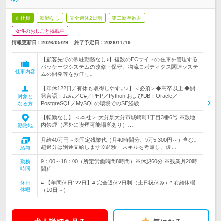
正社員
転勤なし
完全週休2日制
第二新卒歓迎
女性のおしごと掲載中
情報更新日：2026/05/29
終了予定日：
2026/11/19
【顧客先での常駐勤務なし♪】複数のECサイトの在庫を管理する
パッケージシステムの改修・保守、物流ロボティクス関連システ
仕事内容
ムの開発等をお任せ。
【年休122日／有休も取得しやすい♪】＜必須＞◆高卒以上 ◆開
発言語：Java／C#／PHP／Python およびDB：Oracle／
対象と
PostgreSQL／MySQLの環境でのSE経験
なる方
【転勤なし】 ＜本社＞ 大分県大分市城崎町1丁目3番6号 ※敷地
内禁煙（屋外に喫煙可能場所あり）…
勤務地
月給40万円～※固定残業代（月40時間分、9万5,300円～）含む。
超過分は別途支給します※経験・スキルを考慮し、優…
給与
9：00～18：00（所定労働時間8時間）※休憩60分 ※残業月20時
勤務
時間
間程
# 【年間休日122日】# 完全週休2日制（土日祝休み）* 有給休暇
休日
休暇
（10日～）