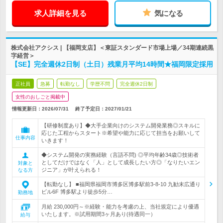
求人詳細を見る
気になる
株式会社アクシス | 【福岡支店】＜東証スタンダード市場上場／34期連続黒
字経営＞
【SE】完全週休2日制（土日）残業月平均14時間★福岡限定採用
正社員
急募
転勤なし
学歴不問
完全週休2日制
女性のおしごと掲載中
情報更新日：2026/07/31
終了予定日：
2027/01/21
【研修制度あり】◆大手企業向けのシステム開発業務◎スキルに
応じた工程からスタート※希望や能力に応じて担当をお願いして
仕事内容
いきます！
◆システム開発の実務経験（言語不問) ◎平均年齢34歳◎技術者
としてだけではなく「人」として成長したい方◎「なりたいエン
対象と
ジニア」が叶えられる！
なる方
【転勤なし】 ■福岡県福岡市博多区博多駅前3-8-10 九勧末広通り
ビル6F 博多駅より徒歩5分…
勤務地
月給 230,000円～※経験・能力を考慮の上、当社規定により優遇
いたします。※試用期間3ヶ月あり(待遇同一）
給与