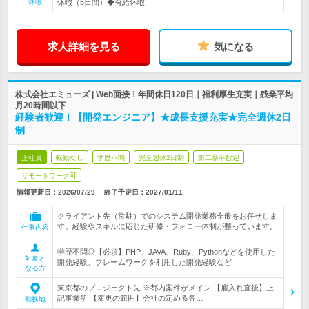
休暇
休暇（5日間）◆有給休暇
求人詳細を見る
気になる
株式会社エミューズ | Web面接！年間休日120日｜福利厚生充実｜残業平均
月20時間以下
経験者歓迎！【開発エンジニア】★成長支援充実★完全週休2日
制
正社員
転勤なし
学歴不問
完全週休2日制
第二新卒歓迎
リモートワーク可
情報更新日：2026/07/29
終了予定日：
2027/01/11
クライアント先（常駐）でのシステム開発業務全般をお任せしま
す。経験やスキルに応じた研修・フォロー体制が整っています。
仕事内容
学歴不問◎【必須】PHP、JAVA、Ruby、Pythonなどを使用した
対象と
開発経験、フレームワークを利用した開発経験など
なる方
東京都のプロジェクト先 ※都内案件がメイン 【雇入れ直後】上
記事業所 【変更の範囲】会社の定める各…
勤務地