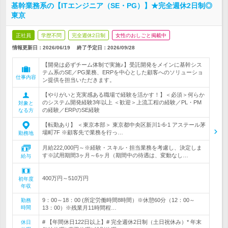
基幹業務系の【ITエンジニア（SE・PG）】★完全週休2日制◎
東京
正社員
学歴不問
完全週休2日制
女性のおしごと掲載中
情報更新日：2026/06/19
終了予定日：
2026/09/28
【開発は必ずチーム体制で実施♪】受託開発をメインに基幹シス
テム系のSE／PG業務、ERPを中心とした顧客へのソリューショ
仕事内容
ン提供を担当いただきます。
【やりがいと充実感ある職場で経験を活かす！】＜必須＞何らか
のシステム開発経験3年以上 ＜歓迎＞上流工程の経験／PL・PM
対象と
の経験／ERPのSE経験
なる方
【転勤あり】 ＜東京本部＞ 東京都中央区新川1-6-1 アステール茅
場町7F ※顧客先で業務を行っ…
勤務地
月給222,000円～※経験・スキル・担当業務を考慮し、決定しま
す※試用期間3ヶ月～6ヶ月（期間中の待遇は、変動なし…
給与
400万円～510万円
初年度
年収
9：00～18：00 (所定労働時間8時間）※休憩60分（12：00～
勤務
時間
13：00）※残業月11時間程…
# 【年間休日122日以上】# 完全週休2日制（土日祝休み）* 年末
休日