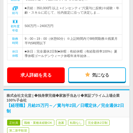
■月給：350,000円 以上 +インセンティブ(賞与に反映)※経験・年
齢・スキルに応じて、社内規定に沿って決定しま…
給与
500万円～2400万円
初年度
年収
9：00～19：00（休憩60分）※上記時間内で8時間勤務※残業月
勤務
時間
平均5時間以下
■休日：完全週休2日制■休暇：有給休暇（有給取得率100%）夏
休日
休暇
季休暇ゴールデンウィーク休暇年末年始休…
求人詳細を見る
気になる
株式会社文化堂 | ◆独身寮完備◆家族手当あり◆東証プライム上場企業
100%子会社
【経理職】月給25万円～／賞与年2回／日曜定休／完全週休2日
制
正社員
職種・業種未経験OK
急募
転勤なし
完全週休2日制
第二新卒歓迎