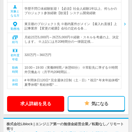
学歴不問◎未経験歓迎！【必須】社会人経験1年以上、何らかの
対象と
プロジェクト参加経験【歓迎】システム開発経験
なる方
東京都のプロジェクト先 ※都内案件がメイン 【雇入れ直後】上
記事業所 【変更の範囲】会社の定める各…
勤務地
月給23万5,000円～26万5,000円※経験・スキルを考慮の上、決定
します。 ※上記には月20時間分の一律固定残…
給与
320万円～360万円
初年度
年収
10:00～19:00（実働8時間／休憩60分） ※常駐先に準ずる※時間
勤務
時間
外労働あり（月平均20時間以…
# 年間休日120日* 完全週休2日制（土・日）* 祝日* 年末年始休暇*
休日
休暇
夏季休暇* 有給休暇* …
求人詳細を見る
気になる
株式会社Liblock | エンジニア第一の無借金経営企業／転勤なし／リモート
有り