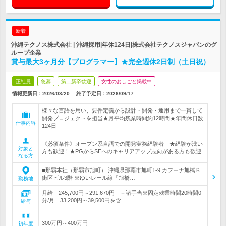
新着
沖縄テクノス株式会社 | 沖縄採用|年休124日|株式会社テクノスジャパンのグ
ループ企業
賞与最大3ヶ月分【プログラマー】★完全週休2日制（土日祝）
正社員
急募
第二新卒歓迎
女性のおしごと掲載中
情報更新日：2026/03/20
終了予定日：
2026/09/17
様々な言語を用い、要件定義から設計・開発・運用まで一貫して
開発プロジェクトを担当★月平均残業時間約12時間★年間休日数
仕事内容
124日
《必須条件》オープン系言語での開発実務経験者 ★経験が浅い
対象と
方も歓迎！★PGからSEへのキャリアアップ志向がある方も歓迎
なる方
■那覇本社（那覇市旭町） 沖縄県那覇市旭町1-9 カフーナ旭橋Ｂ
街区ビル3階 ※ゆいレール線「旭橋…
勤務地
月給 245,700円～291,670円 ＋諸手当※固定残業時間20時間0
分/月 33,200円～39,500円を含…
給与
300万円～400万円
初年度