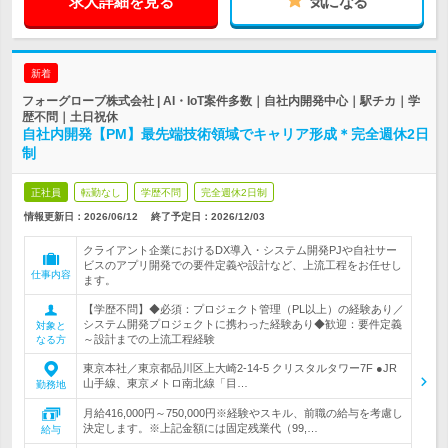
求人詳細を見る
気になる
新着
フォーグローブ株式会社 | AI・IoT案件多数｜自社内開発中心｜駅チカ｜学
歴不問｜土日祝休
自社内開発【PM】最先端技術領域でキャリア形成＊完全週休2日
制
正社員
転勤なし
学歴不問
完全週休2日制
情報更新日：2026/06/12
終了予定日：
2026/12/03
クライアント企業におけるDX導入・システム開発PJや自社サー
ビスのアプリ開発での要件定義や設計など、上流工程をお任せし
仕事内容
ます。
【学歴不問】◆必須：プロジェクト管理（PL以上）の経験あり／
システム開発プロジェクトに携わった経験あり◆歓迎：要件定義
対象と
～設計までの上流工程経験
なる方
東京本社／東京都品川区上大崎2-14-5 クリスタルタワー7F ●JR
山手線、東京メトロ南北線「目…
勤務地
月給416,000円～750,000円※経験やスキル、前職の給与を考慮し
決定します。※上記金額には固定残業代（99,…
給与