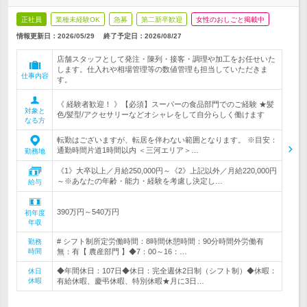
正社員
業種未経験OK
急募
第二新卒歓迎
女性のおしごと掲載中
情報更新日：2026/05/29
終了予定日：
2026/08/27
店舗スタッフとして発注・陳列・接客・調理や加工をお任せいた
します。仕入れや相場管理等の数値管理も担当していただきま
仕事内容
す。
《 経験者歓迎！ 》【必須】スーパーの食品部門でのご経験 ★髪
対象と
色/髪型/アクセサリーなどオシャレをして自分らしく働けます
なる方
転勤はございますが、転居を伴わない範囲となります。 ※目安：
通勤時間片道1時間以内 ＜三河エリア＞…
勤務地
《1》大卒以上／月給250,000円～《2》上記以外／月給220,000円
～※あなたの年齢・能力・経験を考慮し決定し…
給与
390万円～540万円
初年度
年収
# シフト制所定労働時間：8時間休憩時間：90分時間外労働有
勤務
時間
無：有【 農産部門 】◆7：00～16：…
◆年間休日：107日◆休日：完全週休2日制（シフト制）◆休暇：
休日
休暇
有給休暇、慶弔休暇、特別休暇★月に3日…