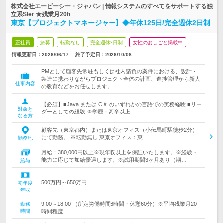
株式会社エービーシー・ジャパン | 情報システムのすべてをサポートする独
立系SIer ★残業月20h
東京【プロジェクトマネージャー】◆年休125日/完全週休2日制
正社員
急募
転勤なし
完全週休2日制
女性のおしごと掲載中
情報更新日：2026/06/17
終了予定日：
2026/10/08
PMとして顧客先常駐もしくは社内請負の案件における、設計・
製造に携わりながらプロジェクト全体の計画、進捗管理から新人
仕事内容
の教育などをお任せします。
【必須】■Java または C＃ のいずれかの言語での実務経験 ■リー
対象と
ダーとしての経験 ※学歴：高卒以上
なる方
顧客先（東京都内）または東京オフィス（小伝馬町駅徒歩2分）
にて勤務。 ※転勤無し 東京オフィス：東…
勤務地
月給：380,000円以上※現年収以上を保証いたします。※経験・
能力に応じて加給優遇します。※試用期間3ヶ月あり（期…
給与
500万円～650万円
初年度
年収
9:00～18:00 （所定労働時間8時間・休憩60分）※平均残業月20
勤務
時間
時間程度