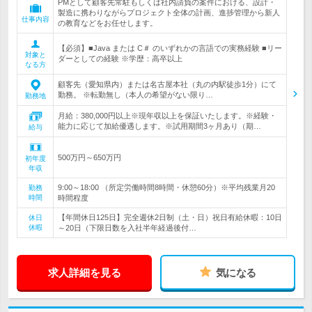
PMとして顧客先常駐もしくは社内請負の案件における、設計・
製造に携わりながらプロジェクト全体の計画、進捗管理から新人
仕事内容
の教育などをお任せします。
【必須】■Java または C＃ のいずれかの言語での実務経験 ■リー
対象と
ダーとしての経験 ※学歴：高卒以上
なる方
顧客先（愛知県内）または名古屋本社（丸の内駅徒歩1分）にて
勤務。 ※転勤無し（本人の希望がない限り…
勤務地
月給：380,000円以上※現年収以上を保証いたします。※経験・
能力に応じて加給優遇します。※試用期間3ヶ月あり（期…
給与
500万円～650万円
初年度
年収
9:00～18:00 （所定労働時間8時間・休憩60分）※平均残業月20
勤務
時間
時間程度
【年間休日125日】完全週休2日制（土・日）祝日有給休暇：10日
休日
休暇
～20日（下限日数を入社半年経過後付…
求人詳細を見る
気になる