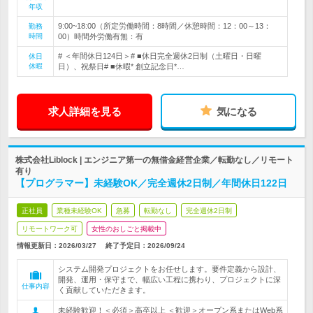
年収
9:00~18:00（所定労働時間：8時間／休憩時間：12：00～13：
勤務
時間
00）時間外労働有無：有
# ＜年間休日124日＞# ■休日完全週休2日制（土曜日・日曜
休日
休暇
日）、祝祭日# ■休暇* 創立記念日*…
求人詳細を見る
気になる
株式会社Liblock | エンジニア第一の無借金経営企業／転勤なし／リモート
有り
【プログラマー】未経験OK／完全週休2日制／年間休日122日
正社員
業種未経験OK
急募
転勤なし
完全週休2日制
リモートワーク可
女性のおしごと掲載中
情報更新日：2026/03/27
終了予定日：
2026/09/24
システム開発プロジェクトをお任せします。要件定義から設計、
開発、運用・保守まで、幅広い工程に携わり、プロジェクトに深
仕事内容
く貢献していただきます。
未経験歓迎！＜必須＞高卒以上 ＜歓迎＞オープン系またはWeb系