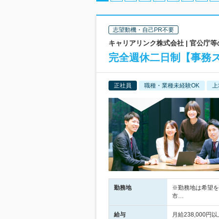
志望動機・自己PR不要
キャリアリンク株式会社 | 官公庁
完全週休二日制【事務
正社員
職種・業種未経験OK
上
勤務地
※勤務地は希望を
市…
給与
月給238,00