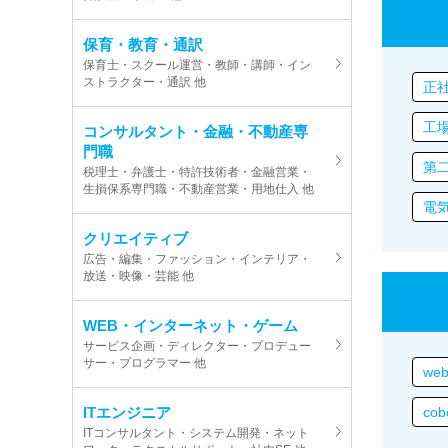
保育・教育・通訳
保育士・スクール運営・教師・講師・イン
ストラクター・通訳 他
正
工
コンサルタント・金融・不動産専
門職
第
税理士・弁護士・特許技術者・金融営業・
生損保系専門職・不動産営業・用地仕入 他
電
クリエイティブ
広告・編集・ファッション・インテリア・
放送・映像・芸能 他
WEB・インターネット・ゲーム
サービス企画・ディレクター・プロデュー
サー・プログラマー 他
we
ITエンジニア
cob
ITコンサルタント・システム開発・ネット