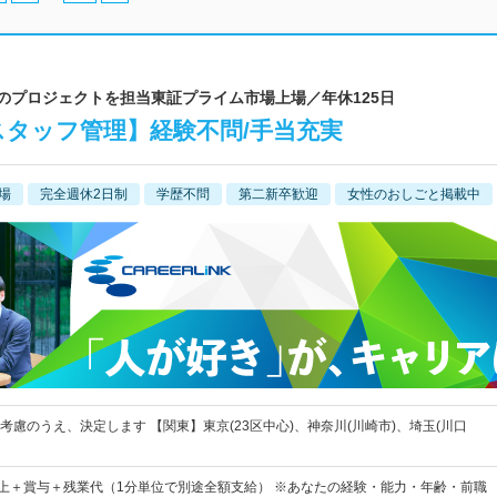
等のプロジェクトを担当東証プライム市場上場／年休125日
スタッフ管理】経験不問/手当充実
場
完全週休2日制
学歴不問
第二新卒歓迎
女性のおしごと掲載中
考慮のうえ、決定します 【関東】東京(23区中心)、神奈川(川崎市)、埼玉(川口
0円以上＋賞与＋残業代（1分単位で別途全額支給） ※あなたの経験・能力・年齢・前職