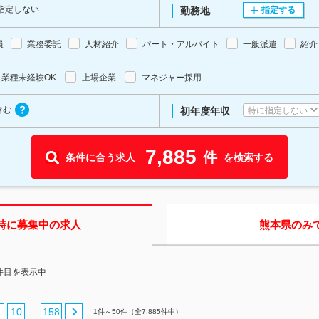
指定しない
勤務地
指定する
員
業務委託
人材紹介
パート・アルバイト
一般派遣
紹介
業種未経験OK
上場企業
マネジャー採用
含む
特に指定しない
初年度年収
7,885
件
条件に合う求人
を検索する
時に募集中の求人
熊本県
のみ
0件目を表示中
10
158
…
1
件～
50
件（全
7,885
件中）