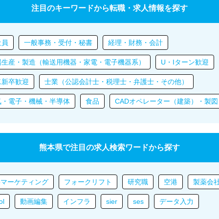
注目のキーワードから転職・求人情報を探す
社員
一般事務・受付・秘書
経理・財務・会計
場生産・製造（輸送用機器・家電・電子機器系）
U・Iターン歓迎
二新卒歓迎
士業（公認会計士・税理士・弁護士・その他）
気・電子・機械・半導体
食品
CADオペレーター（建築）・製図
熊本県で注目の求人検索ワードから探す
bマーケティング
フォークリフト
研究職
空港
製薬会
ol
動画編集
インフラ
sier
ses
データ入力