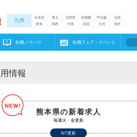
北海道
東北
北関東
首都圏
甲信越
北陸
九州
東海
関西
中国
四国
九州
海外
転職ノウハウ
転職フェア・イベント
採用情報
熊本県の新着求人
毎週火・金更新
8/7更新