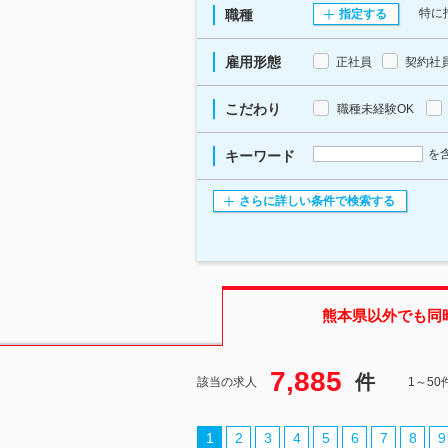
特に
職種
指定する
雇用形態
正社員
契約社
こだわり
職種未経験OK
を
キーワード
さらに詳しい条件で検索する
熊本県
以外でも同
7,885
件
該当の求人
1～5
1
2
3
4
5
6
7
8
9