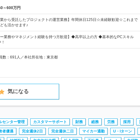
50～600万円
業から受託したプロジェクトの運営業務】年間休日125日☆未経験歓迎☆これまで
ども活かせます♪
ー業務やマネジメント経験を持つ方歓迎】◆高卒以上の方 ◆基本的なPCスキル
中！
業員数：691人／本社所在地：東京都
気になる
ルセンター管理
カスタマーサポート
財務
総務
労務
採用
験者優遇
完全週休2日
完全週休二日
マイカー通勤
U・Iターン