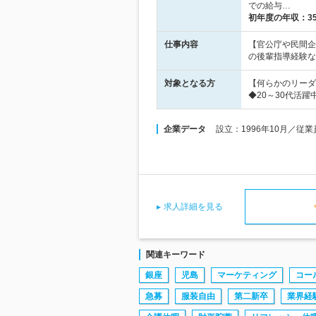
での給与…
初年度の年収：
3
仕事内容
【官公庁や民間企
の後輩指導経験な
対象となる方
【何らかのリーダ
◆20～30代活躍
企業データ
設立：1996年10月／従
求人詳細を見る
関連キーワード
銀座
児島
マーケティング
コー
急募
服装自由
第二新卒
業界経