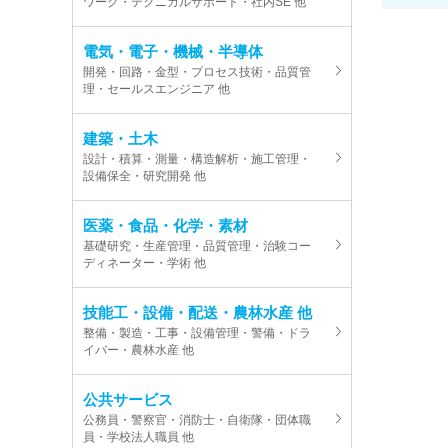
ワーク・テクニカルサポート・社内SE 他
電気・電子・機械・半導体
開発・回路・金型・プロセス技術・品質管
理・セールスエンジニア 他
建築・土木
設計・積算・測量・構造解析・施工管理・
設備保全・研究開発 他
医薬・食品・化学・素材
基礎研究・生産管理・品質管理・治験コー
ディネーター・学術 他
技能工・設備・配送・農林水産 他
整備・製造・工事・設備管理・警備・ドラ
イバー・農林水産 他
公共サービス
公務員・警察官・消防士・自衛隊・団体職
員・学校法人職員 他