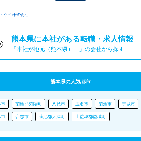
・ケイ株式会社……
熊本県に本社がある転職・求人情報
「本社が地元（熊本県）！」の会社から探す
熊本県の人気都市
本市
菊池郡菊陽町
八代市
玉名市
菊池市
宇城市
草市
合志市
菊池郡大津町
上益城郡益城町