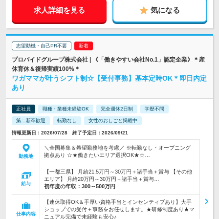
求人詳細を見る
気になる
志望動機・自己PR不要
プロバイドグループ株式会社 | 《「働きやすい会社No.1」認定企業》＊産
休育休＆復帰実績100%＊
ワガママが叶うシフト制☆【受付事務】基本定時OK＊即日内定
あり
正社員
職種・業種未経験OK
完全週休2日制
学歴不問
第二新卒歓迎
転勤なし
女性のおしごと掲載中
情報更新日：2026/07/28 終了予定日：2026/09/21
＼全国募集＆希望勤務地を考慮／ ※転勤なし・オープニング
拠点あり ☆★働きたいエリア選択OK★☆…
勤務地
【一都三県】 月給21.5万円～30万円＋諸手当＋賞与 【その他
エリア】 月給20万円～30万円＋諸手当＋賞与…
給与
初年度の年収：
300～500万円
【連休取得OK＆手厚い資格手当とインセンティブあり】大手
ショップでの受付＋事務をお任せします。★研修制度あり★マ
仕事内容
ニュアル完備で未経験も安心♪