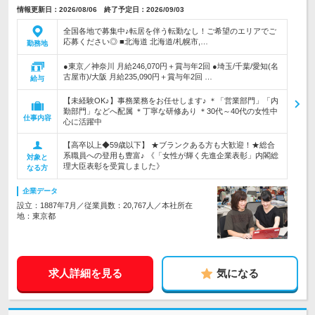
情報更新日：2026/08/06 終了予定日：2026/09/03
全国各地で募集中♪転居を伴う転勤なし！ご希望のエリアでご
応募ください◎ ■北海道 北海道/札幌市,…
勤務地
●東京／神奈川 月給246,070円＋賞与年2回 ●埼玉/千葉/愛知(名
古屋市)/大阪 月給235,090円＋賞与年2回 …
給与
【未経験OK♪】事務業務をお任せします♪ ＊「営業部門」「内
勤部門」などへ配属 ＊丁寧な研修あり ＊30代～40代の女性中
仕事内容
心に活躍中
【高卒以上◆59歳以下】 ★ブランクある方も大歓迎！★総合
系職員への登用も豊富♪ 《「女性が輝く先進企業表彰」内閣総
対象と
理大臣表彰を受賞しました》
なる方
企業データ
設立：1887年7月／従業員数：20,767人／本社所在
地：東京都
求人詳細を見る
気になる