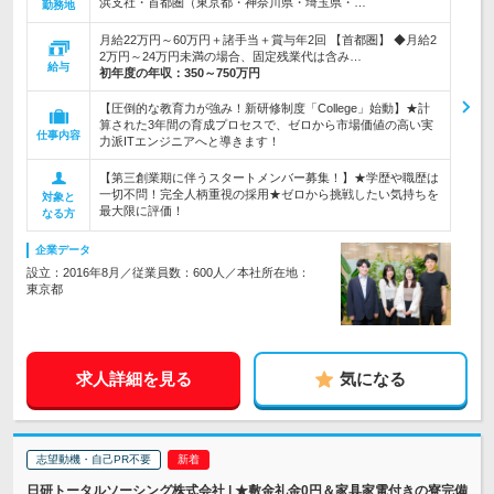
浜支社・首都圏（東京都・神奈川県・埼玉県・…
勤務地
月給22万円～60万円＋諸手当＋賞与年2回 【首都圏】 ◆月給2
2万円～24万円未満の場合、固定残業代は含み…
給与
初年度の年収：
350～750万円
【圧倒的な教育力が強み！新研修制度「College」始動】★計
算された3年間の育成プロセスで、ゼロから市場価値の高い実
仕事内容
力派ITエンジニアへと導きます！
【第三創業期に伴うスタートメンバー募集！】★学歴や職歴は
一切不問！完全人柄重視の採用★ゼロから挑戦したい気持ちを
対象と
最大限に評価！
なる方
企業データ
設立：2016年8月／従業員数：600人／本社所在地：
東京都
求人詳細を見る
気になる
志望動機・自己PR不要
日研トータルソーシング株式会社 | ★敷金礼金0円＆家具家電付きの寮完備