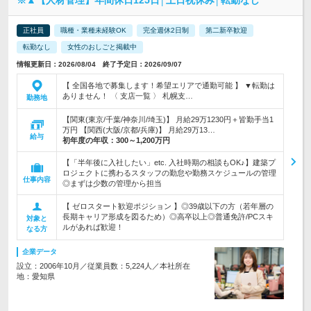
正社員
職種・業種未経験OK
完全週休2日制
第二新卒歓迎
転勤なし
女性のおしごと掲載中
情報更新日：2026/08/04 終了予定日：2026/09/07
【 全国各地で募集します！希望エリアで通勤可能 】 ▼転勤は
ありません！ 〈 支店一覧 〉 札幌支…
勤務地
【関東(東京/千葉/神奈川/埼玉)】 月給29万1230円＋皆勤手当1
万円 【関西(大阪/京都/兵庫)】 月給29万13…
給与
初年度の年収：
300～1,200万円
【「半年後に入社したい」etc. 入社時期の相談もOK♪】建築プ
ロジェクトに携わるスタッフの勤怠や勤務スケジュールの管理
仕事内容
◎まずは少数の管理から担当
【 ゼロスタート歓迎ポジション 】◎39歳以下の方（若年層の
長期キャリア形成を図るため）◎高卒以上◎普通免許/PCスキ
対象と
ルがあれば歓迎！
なる方
企業データ
設立：2006年10月／従業員数：5,224人／本社所在
地：愛知県