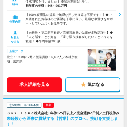
(1.6万円)を行いました！ ※試用期間3か月(…
給与
初年度の年収：
448～901万円
【100％反響型の提案で無理な押し売り等は不要です！】◆ご
来店されたお客様のご要望を丁寧に伺い、最適な車選びをサポ
仕事内容
ートしていただくお仕事です。
【未経験・第二新卒歓迎／異業種出身の先輩が多数活躍中】◆
「人と話すことが好き」「寄り添う接客がしたい」という方を
対象と
歓迎！ ◆平均年齢30.5歳
なる方
企業データ
設立：1998年12月／従業員数：6,492人／本社所在
地：愛知県
求人詳細を見る
気になる
志望動機・自己PR不要
ＳＫＹ Ｌａｎｄ株式会社 | 年休125日以上／完全週休2日制／土日祝休み
未経験から医療に貢献する【営業】のプロへ。挑戦を支援しま
す！