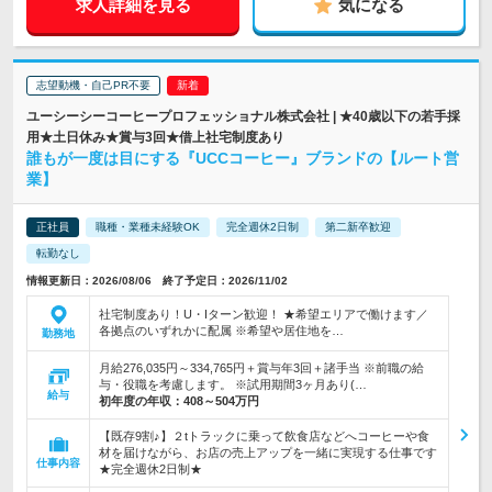
求人詳細を見る
気になる
志望動機・自己PR不要
ユーシーシーコーヒープロフェッショナル株式会社 | ★40歳以下の若手採
用★土日休み★賞与3回★借上社宅制度あり
誰もが一度は目にする『UCCコーヒー』ブランドの【ルート営
業】
正社員
職種・業種未経験OK
完全週休2日制
第二新卒歓迎
転勤なし
情報更新日：2026/08/06 終了予定日：2026/11/02
社宅制度あり！U・Iターン歓迎！ ★希望エリアで働けます／
各拠点のいずれかに配属 ※希望や居住地を…
勤務地
月給276,035円～334,765円＋賞与年3回＋諸手当 ※前職の給
与・役職を考慮します。 ※試用期間3ヶ月あり(…
給与
初年度の年収：
408～504万円
【既存9割♪】２tトラックに乗って飲食店などへコーヒーや食
材を届けながら、お店の売上アップを一緒に実現する仕事です
仕事内容
★完全週休2日制★