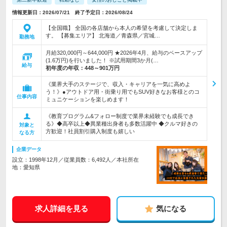
情報更新日：2026/07/21 終了予定日：2026/08/24
【全国職】 全国の各店舗から本人の希望を考慮して決定しま
す。 【募集エリア】 北海道／青森県／宮城…
勤務地
月給320,000円～644,000円 ★2026年4月、給与のベースアップ
(1.6万円)を行いました！ ※試用期間3か月(…
給与
初年度の年収：
448～901万円
《業界大手のステージで、収入・キャリアを一気に高めよ
う！》●アウトドア用・街乗り用でもSUV好きなお客様とのコ
仕事内容
ミュニケーションを楽しめます！
《教育プログラム&フォロー制度で業界未経験でも成長でき
る》◆高卒以上◆異業種出身者も多数活躍中 ◆クルマ好きの
対象と
方歓迎！社員割引購入制度も嬉しい
なる方
企業データ
設立：1998年12月／従業員数：6,492人／本社所在
地：愛知県
求人詳細を見る
気になる