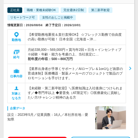
正社員
職種・業種未経験OK
完全週休2日制
第二新卒歓迎
リモートワーク可
女性のおしごと掲載中
情報更新日：2026/08/04 終了予定日：2026/10/01
【希望勤務地重視＆直行直帰OK】 ☆フレックス勤務で自由度
の高い勤務が可能！ 日本全国（北海道～沖…
勤務地
月給338,000～569,000円＋賞与年2回＋日当＋インセンティブ
※経験・年齢・能力を考慮の上、当社規定に…
給与
初年度の年収：
500～800万円
【業界出身者が手厚くサポート／AIロープレ＆1on1など抜群の
育成体制】医療機器・製薬メーカーのプロジェクトで製品のプ
仕事内容
ロモーションを手がけます。
【未経験・第二新卒歓迎】＼医療知識は入社後身につけられま
す／◆専門卒以上 ◆要普免（AT限定可）◎医療菱化に貢献し
対象と
たい方/チャレンジ精神のある方
なる方
企業データ
設立：2023年5月／従業員数：16人／本社所在地：愛
知県