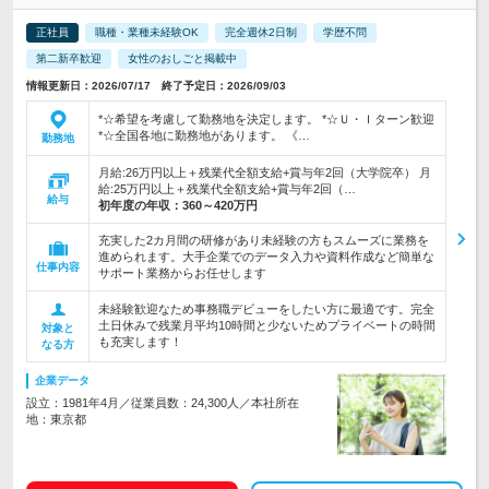
正社員
職種・業種未経験OK
完全週休2日制
学歴不問
第二新卒歓迎
女性のおしごと掲載中
情報更新日：2026/07/17 終了予定日：2026/09/03
*☆希望を考慮して勤務地を決定します。 *☆Ｕ・Ｉターン歓迎
*☆全国各地に勤務地があります。 《…
勤務地
月給:26万円以上＋残業代全額支給+賞与年2回（大学院卒） 月
給:25万円以上＋残業代全額支給+賞与年2回（…
給与
初年度の年収：
360～420万円
充実した2カ月間の研修があり未経験の方もスムーズに業務を
進められます。大手企業でのデータ入力や資料作成など簡単な
仕事内容
サポート業務からお任せします
未経験歓迎なため事務職デビューをしたい方に最適です。完全
土日休みで残業月平均10時間と少ないためプライベートの時間
対象と
も充実します！
なる方
企業データ
設立：1981年4月／従業員数：24,300人／本社所在
地：東京都