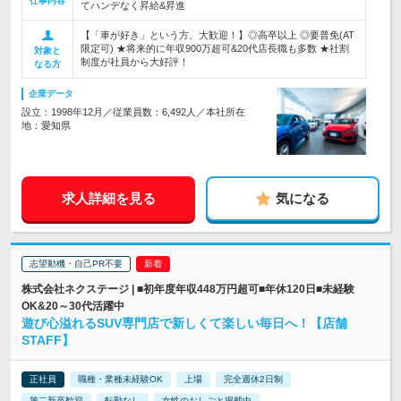
仕事内容
てハンデなく昇給&昇進
【「車が好き」という方、大歓迎！】◎高卒以上 ◎要普免(AT
限定可) ★将来的に年収900万超可&20代店長職も多数 ★社割
対象と
制度が社員から大好評！
なる方
企業データ
設立：1998年12月／従業員数：6,492人／本社所在
地：愛知県
求人詳細を見る
気になる
志望動機・自己PR不要
株式会社ネクステージ | ■初年度年収448万円超可■年休120日■未経験
OK&20～30代活躍中
遊び心溢れるSUV専門店で新しくて楽しい毎日へ！【店舗
STAFF】
正社員
職種・業種未経験OK
上場
完全週休2日制
第二新卒歓迎
転勤なし
女性のおしごと掲載中