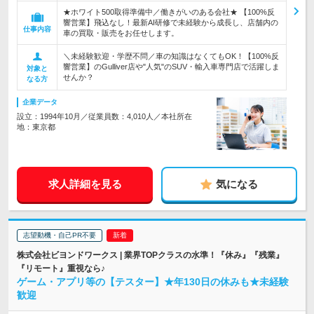
★ホワイト500取得準備中／働きがいのある会社★ 【100%反
響営業】飛込なし！最新AI研修で未経験から成長し、店舗内の
仕事内容
車の買取・販売をお任せします。
＼未経験歓迎・学歴不問／車の知識はなくてもOK！【100%反
響営業】のGulliver店や"人気"のSUV・輸入車専門店で活躍しま
対象と
せんか？
なる方
企業データ
設立：1994年10月／従業員数：4,010人／本社所在
地：東京都
求人詳細を見る
気になる
志望動機・自己PR不要
株式会社ビヨンドワークス | 業界TOPクラスの水準！『休み』『残業』
『リモート』重視なら♪
ゲーム・アプリ等の【テスター】★年130日の休みも★未経験
歓迎