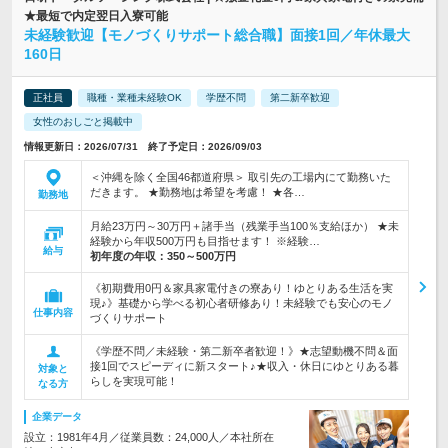
★最短で内定翌日入寮可能
未経験歓迎【モノづくりサポート総合職】面接1回／年休最大
160日
正社員
職種・業種未経験OK
学歴不問
第二新卒歓迎
女性のおしごと掲載中
情報更新日：2026/07/31 終了予定日：2026/09/03
＜沖縄を除く全国46都道府県＞ 取引先の工場内にて勤務いた
だきます。 ★勤務地は希望を考慮！ ★各…
勤務地
月給23万円～30万円＋諸手当（残業手当100％支給ほか） ★未
経験から年収500万円も目指せます！ ※経験…
給与
初年度の年収：
350～500万円
《初期費用0円＆家具家電付きの寮あり！ゆとりある生活を実
現♪》基礎から学べる初心者研修あり！未経験でも安心のモノ
仕事内容
づくりサポート
《学歴不問／未経験・第二新卒者歓迎！》★志望動機不問＆面
接1回でスピーディに新スタート♪★収入・休日にゆとりある暮
対象と
らしを実現可能！
なる方
企業データ
設立：1981年4月／従業員数：24,000人／本社所在