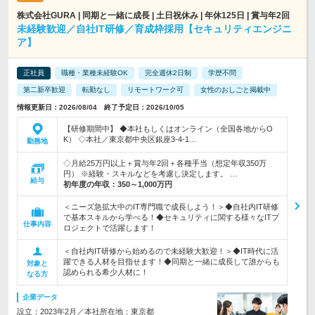
株式会社GURA | 同期と一緒に成長 | 土日祝休み | 年休125日 | 賞与年2回
未経験歓迎／自社IT研修／育成枠採用【セキュリティエンジニ
ア】
正社員
職種・業種未経験OK
完全週休2日制
学歴不問
第二新卒歓迎
転勤なし
リモートワーク可
女性のおしごと掲載中
情報更新日：2026/08/04 終了予定日：2026/10/05
【研修期間中】 ◆本社もしくはオンライン（全国各地からO
K） ◇本社／東京都中央区銀座3-4-1…
勤務地
◇月給25万円以上＋賞与年2回＋各種手当（想定年収350万
円） ※経験・スキルなどを考慮し決定します。 …
給与
初年度の年収：
350～1,000万円
＜ニーズ急拡大中のIT専門職で成長しよう！＞◆自社内IT研修
で基本スキルから学べる！◆セキュリティに関する様々なITプ
仕事内容
ロジェクトで活躍します！
＜自社内IT研修から始めるので未経験大歓迎！＞◆IT時代に活
躍できる人材を目指せます！◆同期と一緒に成長して誰からも
対象と
認められる希少人材に！
なる方
企業データ
設立：2023年2月／本社所在地：東京都