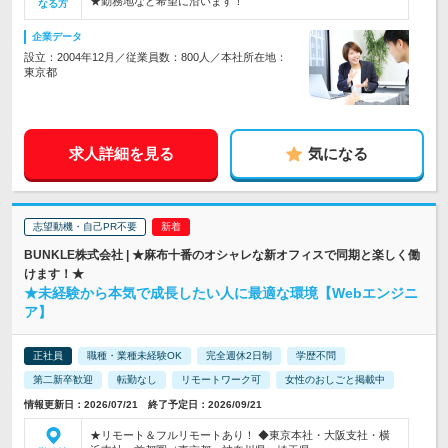
★勤務地など希望に沿います！
なる方
企業データ
設立：2004年12月／従業員数：800人／本社所在地：
東京都
求人詳細を見る
気になる
志望動機・自己PR不要
BUNKLE株式会社 | ★麻布十番のオシャレな新オフィスで同期と楽しく働
けます！★
★未経験から本気で成長したい人に最適な環境【Webエンジニ
ア】
正社員
職種・業種未経験OK
完全週休2日制
学歴不問
第二新卒歓迎
転勤なし
リモートワーク可
女性のおしごと掲載中
情報更新日：2026/07/21 終了予定日：2026/09/21
★リモート＆フルリモートあり！ ◆東京本社・大阪支社・横