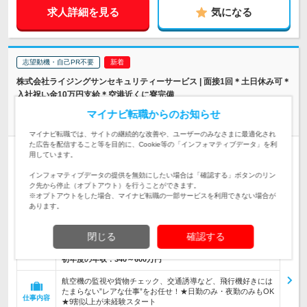
求人詳細を見る
気になる
志望動機・自己PR不要
株式会社ライジングサンセキュリティーサービス | 面接1回＊土日休み可＊
入社祝い金10万円支給＊空港近くに寮完備
＼成田空港で働く♪／【航空系総合職】★月40万円も目指せ
マイナビ転職からのお知らせ
る！
マイナビ転職では、サイトの継続的な改善や、ユーザーのみなさまに最適化され
た広告を配信すること等を目的に、Cookie等の「インフォマティブデータ」を利
正社員
職種・業種未経験OK
学歴不問
第二新卒歓迎
転勤なし
用しています。
女性のおしごと掲載中
インフォマティブデータの提供を無効にしたい場合は「確認する」ボタンのリン
情報更新日：2026/07/31 終了予定日：2026/10/01
ク先から停止（オプトアウト）を行うことができます。
※オプトアウトをした場合、マイナビ転職の一部サービスを利用できない場合が
【転勤なし！全国どこからでも応募OK♪寮完備】 ◆成田空港
あります。
千葉県成田市古込1-1 ※ご希望のエリ…
勤務地
閉じる
確認する
月給28万6000円～40万円 ※経験やスキルに応じて決定いたし
ます。 ※上記には45時間分の固定残業代（7万5…
給与
初年度の年収：
340～600万円
航空機の監視や貨物チェック、交通誘導など、飛行機好きには
たまらない”レアな仕事”をお任せ！★日勤のみ・夜勤のみもOK
仕事内容
★9割以上が未経験スタート