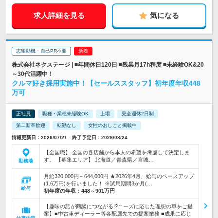
求人詳細を見る
気になる
志望動機・自己PR不要
株式会社ネクステージ | ■年間休日120日 ■残業月17h程度 ■未経験OK&20
～30代活躍中！
クルマ好き採用実施中！【セールススタッフ】初年度年収448
万可
正社員
職種・業種未経験OK
上場
完全週休2日制
第二新卒歓迎
転勤なし
女性のおしごと掲載中
情報更新日：2026/07/21 終了予定日：2026/08/24
【全国職】 全国の各店舗から本人の希望を考慮して決定しま
す。 【募集エリア】 北海道／青森県／宮城…
勤務地
月給320,000円～644,000円 ★2026年4月、給与のベースアップ
(1.6万円)を行いました！ ※試用期間3か月(…
給与
初年度の年収：
448～901万円
【趣味の話が商談につながる!?ニーズに応じた理想の車をご提
案】■中古車ディーラー等各配属先での提案業務 ■成果に応じ