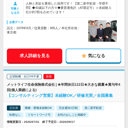
人柄と意欲を重視した採用です！ 【第二新卒歓迎・学歴不
問】◆40歳以下の方※◆要普通免許（AT限定可）☆未経験入
対象と
社が約7割を占めています！
なる方
企業データ
設立：1978年8月／従業員数：885人／本社所在地：
東京都
求人詳細を見る
気になる
志望動機・自己PR不要
メットライフ生命保険株式会社 | ★年間休日122日★大きな裁量★賞与年4
回(個人業績による)
【コンサルティング営業】未経験OK／研修充実／全国募集
正社員
職種・業種未経験OK
完全週休2日制
第二新卒歓迎
転勤なし
リモートワーク可
女性のおしごと掲載中
情報更新日：2026/07/31 終了予定日：2026/09/17