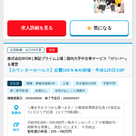
求人詳細を見る
気になる
志望動機・自己PR不要
株式会社IDOM | 東証プライム上場 │国内大手中古車サービス『ガリバー』
を運営
【カウンターセールス】反響100％★AI研修・年休125日/1SP
正社員
職種・業種未経験OK
上場
完全週休2日制
学歴不問
第二新卒歓迎
転勤なし
女性のおしごと掲載中
情報更新日：2026/08/06 終了予定日：2026/09/07
＼働き方が３つから選べます／ ◎都道府県限定社員 (※規定あ
り) ◎エリア社員 (エリア内転勤)…
勤務地
月給250,000～329,000円＋毎月インセンティブ ※前職給与・
経験等を考慮し、決定いたします。 ※月給は…
給与
初年度の年収：
375～700万円