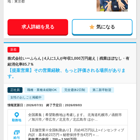
地：東京都
求人詳細を見る
気になる
株式会社いーふらん | 4人に1人が年収1,000万円超え｜残業ほぼなし・有
給消化率85.7％
【提案営業】その営業経験、もっと評価される場所がありま
す。
正社員
職種・業種未経験OK
完全週休2日制
第二新卒歓迎
女性のおしごと掲載中
情報更新日：2026/07/31 終了予定日：2026/09/03
全国募集｜希望勤務地は考慮します。 北海道札幌市／函館市
／旭川市／帯広市／北見市／北広島市 ほか…
勤務地
【店舗営業※全国転勤あり】 月給45万円以上+インセンティブ
内訳：基本給23万円＋秘密保持手当4万円＋…
給与
初年度の年収：
700～2,500万円