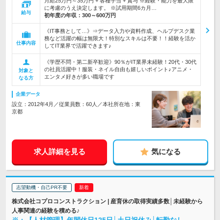
月給25万円～35万円 + 各種手当 + 賞与 ※経験・能力を最大限
に考慮のうえ決定します。 ※試用期間6カ月…
給与
初年度の年収：
300～600万円
《IT事務として…》⇒データ入力や資料作成、ヘルプデスク業
務など活躍の幅は無限大！特別なスキルは不要！！経験を活か
仕事内容
してIT業界で活躍できます♪
《学歴不問・第二新卒歓迎》90％がIT業界未経験！20代・30代
の社員活躍中！服装・ネイル自由も嬉しいポイント♪アニメ・
対象と
エンタメ好きが多い職場です
なる方
企業データ
設立：2012年4月／従業員数：60人／本社所在地：東
京都
求人詳細を見る
気になる
志望動機・自己PR不要
株式会社コプロコンストラクション | 産育休の取得実績多数│未経験から
人事関連の経験を積める♪
※▲【人材管理】年間休日125日│土日祝休み│転勤なし