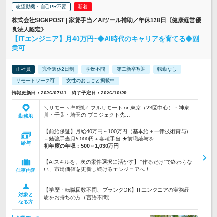
志望動機・自己PR不要
株式会社SIGNPOST | 家賃手当／AIツール補助／年休128日《健康経営優
良法人認定》
【ITエンジニア】月40万円~◆AI時代のキャリアを育てる◆副
業可
正社員
完全週休2日制
学歴不問
第二新卒歓迎
転勤なし
リモートワーク可
女性のおしごと掲載中
情報更新日：2026/07/31 終了予定日：2026/10/29
＼リモート率8割／ フルリモート or 東京（23区中心）・神奈
川・千葉・埼玉の プロジェクト先…
勤務地
【前給保証】月給40万円～100万円（基本給＋一律技術賞与）
＋勉強手当月5,000円＋各種手当 ★前職給与を…
給与
初年度の年収：
500～1,030万円
【AIスキルを、次の案件選択に活かす】 “作るだけ”で終わらな
い、市場価値を更新し続けるエンジニアへ！
仕事内容
【学歴・転職回数不問、ブランクOK】ITエンジニアの実務経
対象と
験をお持ちの方（言語不問）
なる方