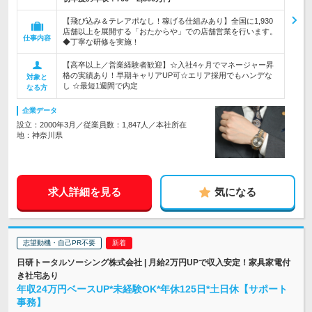
【飛び込み＆テレアポなし！稼げる仕組みあり】全国に1,930
店舗以上を展開する「おたからや」での店舗営業を行います。
仕事内容
◆丁寧な研修を実施！
【高卒以上／営業経験者歓迎】☆入社4ヶ月でマネージャー昇
格の実績あり！早期キャリアUP可☆エリア採用でもハンデな
対象と
し ☆最短1週間で内定
なる方
企業データ
設立：2000年3月／従業員数：1,847人／本社所在
地：神奈川県
求人詳細を見る
気になる
志望動機・自己PR不要
日研トータルソーシング株式会社 | 月給2万円UPで収入安定！家具家電付
き社宅あり
年収24万円ベースUP*未経験OK*年休125日*土日休【サポート
事務】