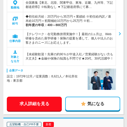
全国募集【東北、北陸、関東甲信、東海、近畿、九州等、下記
都道府県】※転勤なし ▼下記都道府県にて募…
勤務地
◆初任給月給：20万円から35万円＋業績給 ※初任給内訳／基
本給10万円＋初期補給10万円から25万円 ※初…
給与
初年度の年収：
400～800万円
【テレワーク・在宅勤務併用実施中！】最初の1ヵ月は、Web
研修を含めた座学研修！保険の提案を通して、個人や法人のお
仕事内容
客さまのニーズにお応えします。
【未経験歓迎！先輩の約90％が中途入社／営業経験がない方も
対象と
大丈夫】★金融や保険の知識も不問です★20代、30代活躍中！
なる方
企業データ
設立：1972年12月／従業員数：8,621人／本社所在
地：東京都
求人詳細を見る
気になる
志望動機・自己PR不要