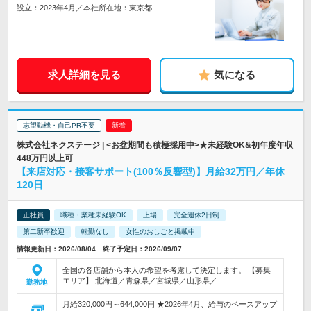
設立：2023年4月／本社所在地：東京都
求人詳細を見る
気になる
志望動機・自己PR不要
株式会社ネクステージ | <お盆期間も積極採用中>★未経験OK&初年度年収
448万円以上可
【来店対応・接客サポート(100％反響型)】月給32万円／年休
120日
正社員
職種・業種未経験OK
上場
完全週休2日制
第二新卒歓迎
転勤なし
女性のおしごと掲載中
情報更新日：2026/08/04 終了予定日：2026/09/07
全国の各店舗から本人の希望を考慮して決定します。 【募集
エリア】 北海道／青森県／宮城県／山形県／…
勤務地
月給320,000円～644,000円 ★2026年4月、給与のベースアップ