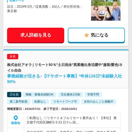
企業データ
設立：2019年3月／従業員数：162人／本社所在地：
東京都
求人詳細を見る
気になる
株式会社アオラ | リモート90％*土日祝休*異業種出身活躍中*服装/髪色/ネ
イル自由
事務経験が活きる♪【ITサポート事務】*年休126日*未経験入社
90%
正社員
職種・業種未経験OK
完全週休2日制
学歴不問
第二新卒歓迎
転勤なし
リモートワーク可
女性のおしごと掲載中
情報更新日：2026/07/31 終了予定日：2026/10/01
◇転勤なし ◇リモート＆フルリモート案件あり！ 【本社】 東
京都千代田区麹町5-3-23 日テレ四…
勤務地