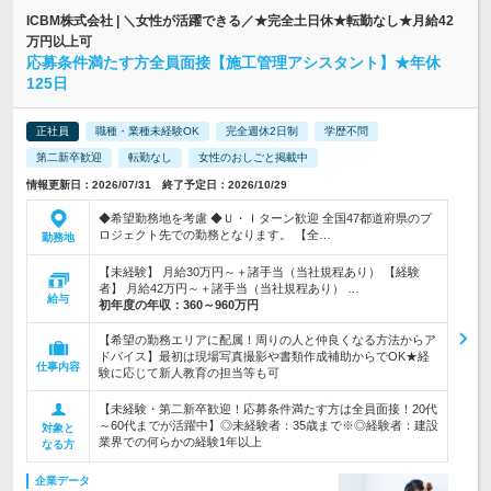
ICBM株式会社 | ＼女性が活躍できる／★完全土日休★転勤なし★月給42
万円以上可
応募条件満たす方全員面接【施工管理アシスタント】★年休
125日
正社員
職種・業種未経験OK
完全週休2日制
学歴不問
第二新卒歓迎
転勤なし
女性のおしごと掲載中
情報更新日：2026/07/31 終了予定日：2026/10/29
◆希望勤務地を考慮 ◆Ｕ・Ｉターン歓迎 全国47都道府県のプ
ロジェクト先での勤務となります。 【全…
勤務地
【未経験】 月給30万円～＋諸手当（当社規程あり） 【経験
者】 月給42万円～＋諸手当（当社規程あり） …
給与
初年度の年収：
360～960万円
【希望の勤務エリアに配属！周りの人と仲良くなる方法からア
ドバイス】最初は現場写真撮影や書類作成補助からでOK★経
仕事内容
験に応じて新人教育の担当等も可
【未経験・第二新卒歓迎！応募条件満たす方は全員面接！20代
～60代までが活躍中】◎未経験者：35歳まで※◎経験者：建設
対象と
業界での何らかの経験1年以上
なる方
企業データ