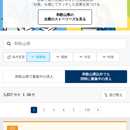
「社風」を感じてマッチした企業を見つける
和歌山県の
企業のストーリーズを見る
和歌山県
勤務地
職種
年収
特徴
条件変更
和歌山県
以外でも
和歌山県
で募集中の求人
同時に募集中の求人
5,857
1
50
件中
-
件
並び替え
1
2
3
4
5
118
…