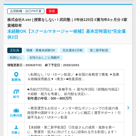
志望動機・自己PR不要
株式会社A.ver | 授業をしない！武田塾｜#年休120日 #賞与年4ヶ月分 #家
賃補助有
未経験OK【スクールマネージャー候補】基本定時退社*完全週
休2日
正社員
職種・業種未経験OK
完全週休2日制
第二新卒歓迎
転勤なし
女性のおしごと掲載中
情報更新日：2026/07/31 終了予定日：2026/10/01
＼転勤なし！U・Iターン歓迎／ ★全国の各教室で募集 ▼急募
＆積極採用拠点▼ <東京> ■秋葉原校…
勤務地
■月給27万円以上 ＋ 各種手当 ＋ 賞与(年2回)《前職給与保証》
※経験・能力を考慮し、給与額を決定い…
給与
初年度の年収：
500～800万円
＜教室運営をお任せ＞ メンター的なポジションでの生徒の進
路指導や講師マネジメントをメインに幅広く運営サポート！引
仕事内容
越手当あり！UIターン歓迎
【未経験・第二新卒歓迎】 ◎生徒さんの成長・進路を第一
に、塾運営・拡大に向けてともに頑張れる方を歓迎します！
対象と