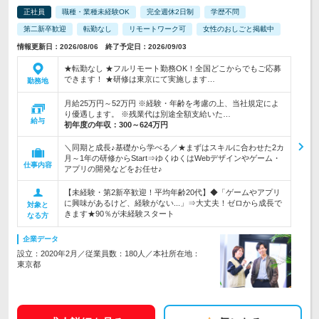
正社員
職種・業種未経験OK
完全週休2日制
学歴不問
第二新卒歓迎
転勤なし
リモートワーク可
女性のおしごと掲載中
情報更新日：2026/08/06 終了予定日：2026/09/03
★転勤なし ★フルリモート勤務OK！全国どこからでもご応募
できます！ ★研修は東京にて実施します…
勤務地
月給25万円～52万円 ※経験・年齢を考慮の上、当社規定によ
り優遇します。 ※残業代は別途全額支給いた…
給与
初年度の年収：
300～624万円
＼同期と成長♪基礎から学べる／★まずはスキルに合わせた2カ
月～1年の研修からStart⇒ゆくゆくはWebデザインやゲーム・
仕事内容
アプリの開発などをお任せ♪
【未経験・第2新卒歓迎！平均年齢20代】◆「ゲームやアプリ
に興味があるけど、経験がない...」⇒大丈夫！ゼロから成長で
対象と
きます★90％が未経験スタート
なる方
企業データ
設立：2020年2月／従業員数：180人／本社所在地：
東京都