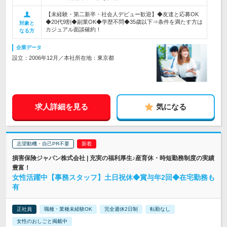
【未経験・第二新卒・社会人デビュー歓迎】◆友達と応募OK
◆20代9割◆副業OK◆学歴不問◆35歳以下⇒条件を満たす方は
対象と
カジュアル面談確約！
なる方
企業データ
設立：2006年12月／本社所在地：東京都
求人詳細を見る
気になる
志望動機・自己PR不要
損害保険ジャパン株式会社 | 充実の福利厚生♪産育休・時短勤務制度の実績
豊富！
女性活躍中【事務スタッフ】土日祝休◆賞与年2回◆在宅勤務も
有
正社員
職種・業種未経験OK
完全週休2日制
転勤なし
女性のおしごと掲載中