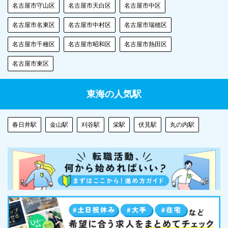
名古屋市守山区
名古屋市天白区
名古屋市中区
名古屋市名東区
名古屋市中村区
名古屋市瑞穂区
名古屋市千種区
名古屋市昭和区
名古屋市熱田区
名古屋市東区
東海の人気駅
春日井駅
金山駅
刈谷駅
栄駅
伏見駅
丸の内駅