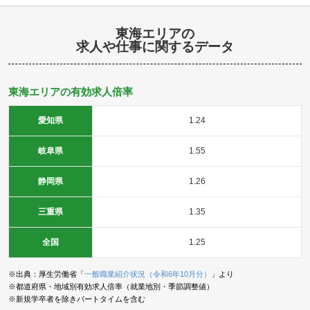
東海エリアの
求人や仕事に関するデータ
東海エリアの有効求人倍率
愛知県
1.24
岐阜県
1.55
静岡県
1.26
三重県
1.35
全国
1.25
※出典：厚生労働省「
一般職業紹介状況（令和6年10月分）
」より
※都道府県・地域別有効求人倍率（就業地別・季節調整値）
※新規学卒者を除きパートタイムを含む