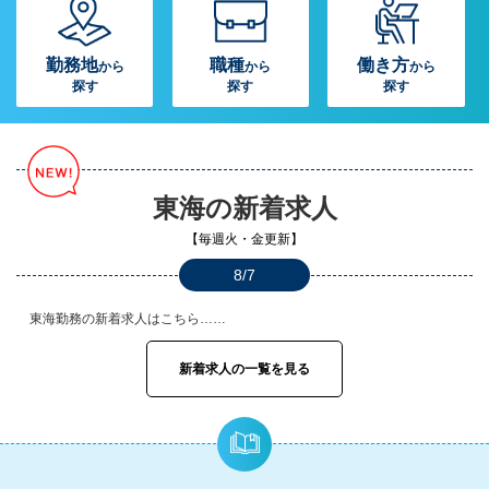
勤務地
職種
働き方
から
から
から
探す
探す
探す
東海の新着求人
【毎週火・金更新】
8/7
東海勤務の新着求人はこちら……
新着求人の一覧を見る