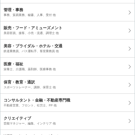
管理・事務
事務、貿易業務、秘書、人事、受付 他
販売・フード・アミューズメント
美容部員、接客、小売・流通、調理士 他
美容・ブライダル・ホテル・交通
鉄道乗務員、バス運転手、客室乗務員 他
医療・福祉
栄養士、介護職、薬剤師、医療事務 他
保育・教育・通訳
スポーツトレーナー、講師、保育士 他
コンサルタント・金融・不動産専門職
不動産営業、フロント、社労士、FP 他
クリエイティブ
芸能マネジャー、編集、インテリア 他