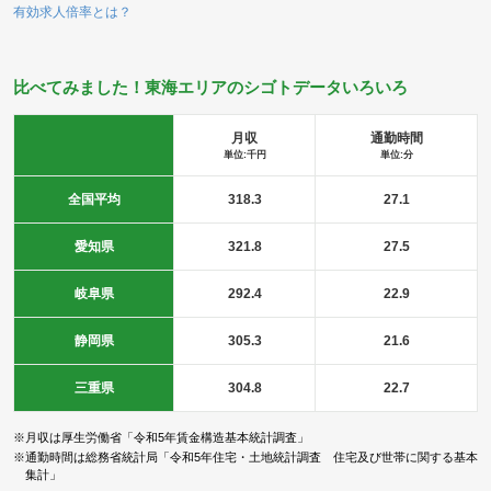
有効求人倍率とは？
比べてみました！東海エリアのシゴトデータいろいろ
月収
通勤時間
単位:千円
単位:分
全国平均
318.3
27.1
愛知県
321.8
27.5
岐阜県
292.4
22.9
静岡県
305.3
21.6
三重県
304.8
22.7
※月収は厚生労働省「令和5年賃金構造基本統計調査」
※通勤時間は総務省統計局「令和5年住宅・土地統計調査 住宅及び世帯に関する基本
集計」