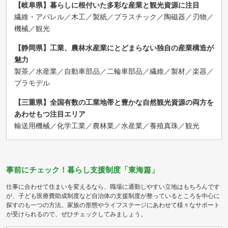
【岐阜県】暮らしに根付いた多彩な産業と観光資源に注目
繊維・アパレル／木工／製紙／プラスチック／陶磁器／刃物／
機械／観光
【静岡県】工業、農林水産業にとどまらない独自の産業構造が
魅力
製茶／水産業／自動車部品／二輪車部品／繊維／製材／楽器／
プラモデル
【三重県】全国有数の工業地帯と豊かな自然観光資源の両方を
あわせもつ注目エリア
輸送用機械／化学工業／農林業／水産業／養殖真珠／観光
事前にチェック！暮らし支援制度「東海篇」
仕事に合わせて住まいを変えるなら、職場に通勤しやすい立地はもちろんです
が、子ども医療費助成制度など自治体の支援制度が整っているところを中心に
探すのも一つの方法。家族の形態やライフステージにあわせて様々なサポート
が受けられるので、ぜひチェックしてみましょう。