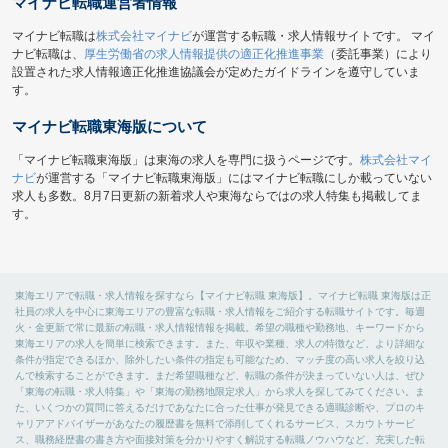
マイナビ転職運営者情報
マイナビ転職は
株式会社マイナビ
が運営する転職・求人情報サイトです。 マイ
ナビ転職は、
厚生労働省の求人情報提供の適正化推進事業
（委託事業）により
設置された求人情報適正化推進協議会が定めたガイドラインを遵守していま
す。
マイナビ転職東海版について
「マイナビ転職東海版」は東海の求人を専門に扱うページです。
株式会社マイ
ナビ
が運営する「マイナビ転職東海版」にはマイナビ転職にしか載っていない
求人も多数。8月7日更新の新着求人や東海ならではの求人特集も掲載してま
す。
東海エリアで転職・求人情報を探すなら【マイナビ転職 東海版】。マイナビ転職 東海版は正
社員の求人を中心に東海エリアの豊富な転職・求人情報をご紹介する転職サイトです。毎週
火・金更新で常に最新の転職・求人情報情報を掲載。希望の職種や勤務地、キーワードから
東海エリアの求人を簡単に検索できます。また、年収や業種、求人の特徴など、より詳細な
条件が指定できるほか、除外したい条件の指定も可能なため、マッチ度の高い求人を絞り込
んで検索することができます。まだ希望職種など、転職の条件が決まっていない人は、ぜひ
「東海の転職・求人特集」や「東海の勤務地限定求人」から求人を探してみてください。ま
た、いくつかの質問に答えるだけであなたに合った仕事が発見できる適職診断や、プロのキ
ャリアアドバイザーがあなたの履歴書を無料で添削してくれるサービス、スカウトサービ
ス、職務経歴書の書き方や面接対策を分かりやすく解説する転職ノウハウなど、充実した転