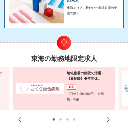
の求人
東海エリアに根付いた業績好調の企
業で働く！
東海の勤務地限定求人
づ
地域密着の病院で活躍！
【薬剤師】◆年間休...
給与
万
【月給】293,500円～ ※経
験・年齢...