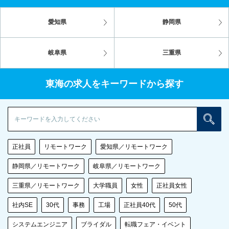
愛知県
静岡県
岐阜県
三重県
東海の求人をキーワードから探す
検
正社員
リモートワーク
愛知県／リモートワーク
静岡県／リモートワーク
岐阜県／リモートワーク
三重県／リモートワーク
大学職員
女性
正社員女性
社内SE
30代
事務
工場
正社員40代
50代
システムエンジニア
ブライダル
転職フェア・イベント