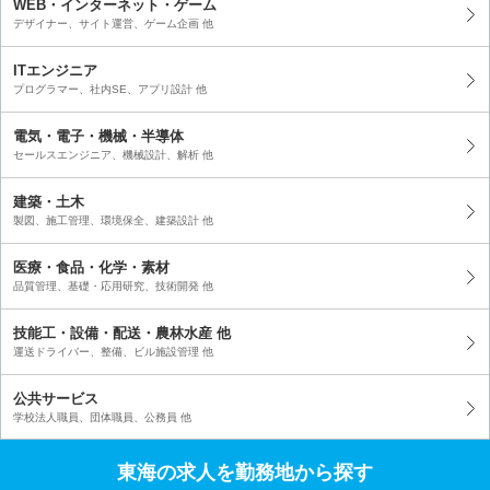
WEB・インターネット・ゲーム
デザイナー、サイト運営、ゲーム企画 他
ITエンジニア
プログラマー、社内SE、アプリ設計 他
電気・電子・機械・半導体
セールスエンジニア、機械設計、解析 他
建築・土木
製図、施工管理、環境保全、建築設計 他
医療・食品・化学・素材
品質管理、基礎・応用研究、技術開発 他
技能工・設備・配送・農林水産 他
運送ドライバー、整備、ビル施設管理 他
公共サービス
学校法人職員、団体職員、公務員 他
東海の求人を勤務地から探す