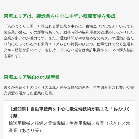
東海エリアは、製造業を中心に手堅い転職市場を形成
「ものづくり王国」と呼ばれる愛知県を中心に、東海エリアはなんといっても
製造業が盛ん。その影響もあって、勤務時間や福利厚生の管理のしっかりした
企業が多いのが魅力です。また、通勤時間がやや短めなのもクルマ通勤が当た
り前になっているのも東海エリアらしい特長のひとつ。仕事だけでなく生活も
クルマ移動が多いので、もし持っていない場合は免許取得やクルマの購入検討
も忘れずに。
東海エリア独自の地場産業
古くから続くものづくりの気風と豊かな自然の恵み、世界遺産を含む豊かな観
光資源を活かした産業に注目。
【愛知県】自動車産業を中心に最先端技術が集まる「ものづく
り県」
輸送用機械／鉄鋼／電気機械／生産用機械／農業（花き）／水
産業（あさり等）