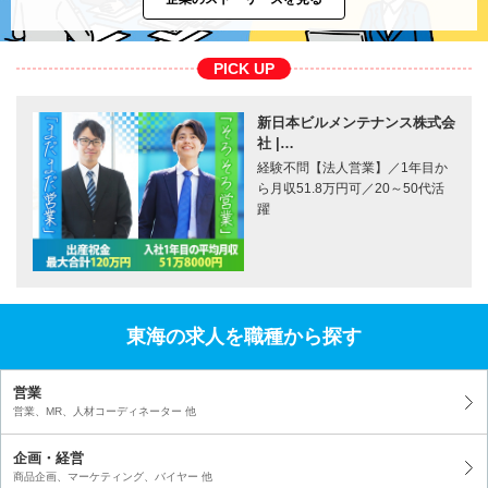
PICK UP
新日本ビルメンテナンス株式会
社 |…
経験不問【法人営業】／1年目か
ら月収51.8万円可／20～50代活
躍
東海の求人を職種から探す
営業
営業、MR、人材コーディネーター 他
企画・経営
商品企画、マーケティング、バイヤー 他