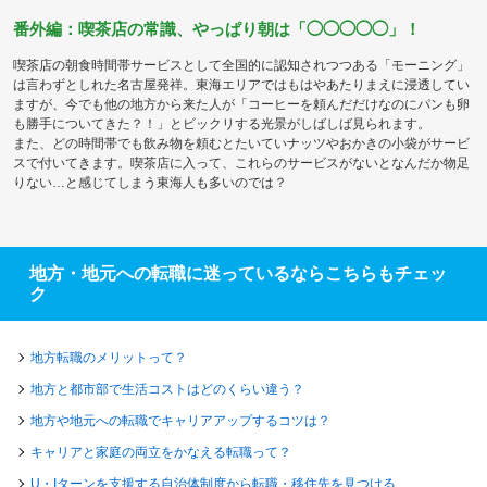
番外編：喫茶店の常識、やっぱり朝は「◯◯◯◯◯」！
喫茶店の朝食時間帯サービスとして全国的に認知されつつある「モーニング」
は言わずとしれた名古屋発祥。東海エリアではもはやあたりまえに浸透してい
ますが、今でも他の地方から来た人が「コーヒーを頼んだだけなのにパンも卵
も勝手についてきた？！」とビックリする光景がしばしば見られます。
また、どの時間帯でも飲み物を頼むとたいていナッツやおかきの小袋がサービ
スで付いてきます。喫茶店に入って、これらのサービスがないとなんだか物足
りない…と感じてしまう東海人も多いのでは？
地方・地元への転職に迷っているならこちらもチェッ
ク
地方転職のメリットって？
地方と都市部で生活コストはどのくらい違う？
地方や地元への転職でキャリアアップするコツは？
キャリアと家庭の両立をかなえる転職って？
U・Iターンを支援する自治体制度から転職・移住先を見つける