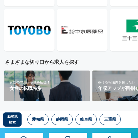
さまざまな切り口から求人を探す
女性のフルキャリを応援！
稼げる転職先を探したい
女性の転職特集
年収アップが目指
勤務地
愛知県
静岡県
岐阜県
三重県
検索