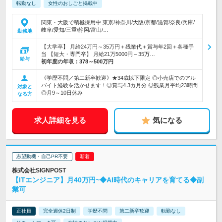
転勤なし
女性のおしごと掲載中
関東・大阪で積極採用中 東京/神奈川/大阪/京都/滋賀/奈良/兵庫/
岐阜/愛知/三重/静岡/富山/…
勤務地
【大学卒】 月給24万円～35万円＋残業代＋賞与年2回＋各種手
当 【短大・専門卒】 月給21万5000円～35万…
給与
初年度の年収：
378～500万円
《学歴不問／第二新卒歓迎》★34歳以下限定 ◎小売店でのアル
バイト経験を活かせます！◎賞与4.3カ月分 ◎残業月平均23時間
対象と
◎月9～10日休み
なる方
求人詳細を見る
気になる
志望動機・自己PR不要
株式会社SIGNPOST
【ITエンジニア】月40万円~◆AI時代のキャリアを育てる◆副
業可
正社員
完全週休2日制
学歴不問
第二新卒歓迎
転勤なし