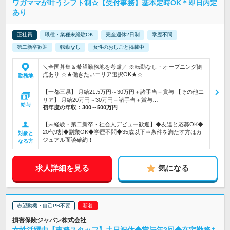
ワガママが叶うシフト制☆【受付事務】基本定時OK＊即日内定
あり
正社員
職種・業種未経験OK
完全週休2日制
学歴不問
第二新卒歓迎
転勤なし
女性のおしごと掲載中
＼全国募集＆希望勤務地を考慮／ ※転勤なし・オープニング拠
点あり ☆★働きたいエリア選択OK★☆…
勤務地
【一都三県】 月給21.5万円～30万円＋諸手当＋賞与 【その他エ
リア】 月給20万円～30万円＋諸手当＋賞与…
給与
初年度の年収：
300～500万円
【未経験・第二新卒・社会人デビュー歓迎】◆友達と応募OK◆
20代9割◆副業OK◆学歴不問◆35歳以下⇒条件を満たす方はカ
対象と
ジュアル面談確約！
なる方
求人詳細を見る
気になる
志望動機・自己PR不要
損害保険ジャパン株式会社
女性活躍中【事務スタッフ】土日祝休◆賞与年2回◆在宅勤務も