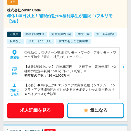
株式会社Zenith Code
年休140日以上！/前給保証+α/福利厚生が無限！/フルリモ
【SE】
正社員
業種未経験OK
完全週休2日制
学歴不問
第二新卒歓迎
転勤なし
リモートワーク可
女性のおしごと掲載中
◎転勤なし ◎UIターン歓迎 ◎リモートワーク・フルリモートワ
ーク実施中 └現在、社員のリモートワ…
勤務地
【経験3年以上の方】 月給35万円～＋各種手当＋賞与年2回 ┗入
社時の想定年収例：500万円～1,000万円 ※…
給与
初年度の年収：
420～1,000万円
【応募】◆1年以上のITエンジニアの実務経験（システム・イン
フラ・アプリ開発問わず）がある方★ポテンシャル採用枠あり
対象と
★ハイクラスも大歓迎
なる方
求人詳細を見る
気になる