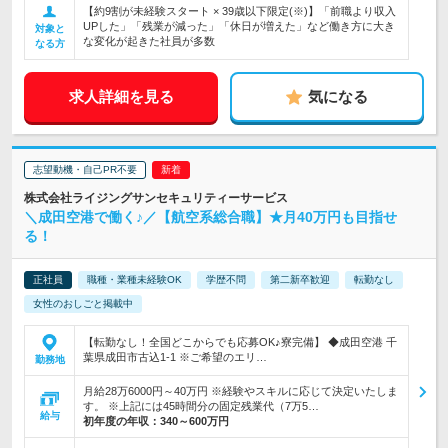
【約9割が未経験スタート × 39歳以下限定(※)】「前職より収入
UPした」「残業が減った」「休日が増えた」など働き方に大き
対象と
な変化が起きた社員が多数
なる方
求人詳細を見る
気になる
志望動機・自己PR不要
株式会社ライジングサンセキュリティーサービス
＼成田空港で働く♪／【航空系総合職】★月40万円も目指せ
る！
正社員
職種・業種未経験OK
学歴不問
第二新卒歓迎
転勤なし
女性のおしごと掲載中
【転勤なし！全国どこからでも応募OK♪寮完備】 ◆成田空港 千
葉県成田市古込1-1 ※ご希望のエリ…
勤務地
月給28万6000円～40万円 ※経験やスキルに応じて決定いたしま
す。 ※上記には45時間分の固定残業代（7万5…
給与
初年度の年収：
340～600万円