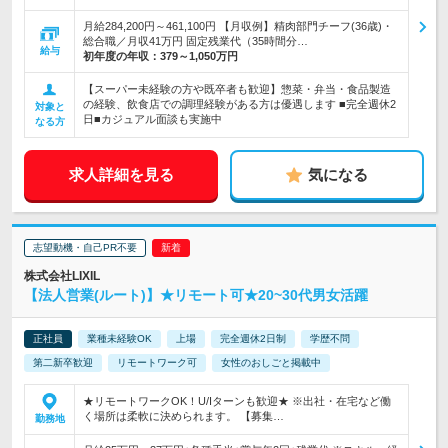
月給284,200円～461,100円 【月収例】精肉部門チーフ(36歳)・
総合職／月収41万円 固定残業代（35時間分…
給与
初年度の年収：
379～1,050万円
【スーパー未経験の方や既卒者も歓迎】惣菜・弁当・食品製造
の経験、飲食店での調理経験がある方は優遇します ■完全週休2
対象と
日■カジュアル面談も実施中
なる方
求人詳細を見る
気になる
志望動機・自己PR不要
株式会社LIXIL
【法人営業(ルート)】★リモート可★20~30代男女活躍
正社員
業種未経験OK
上場
完全週休2日制
学歴不問
第二新卒歓迎
リモートワーク可
女性のおしごと掲載中
★リモートワークOK！U/Iターンも歓迎★ ※出社・在宅など働
く場所は柔軟に決められます。 【募集…
勤務地