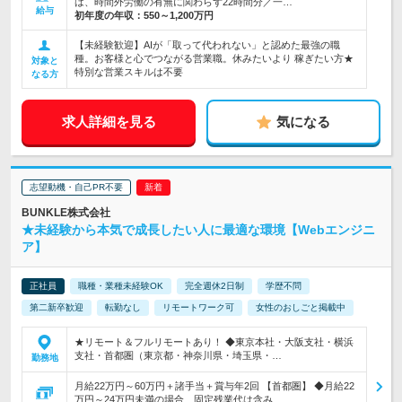
は、時間外労働の有無に関わらず22時間分／一…
給与
初年度の年収：
550～1,200万円
【未経験歓迎】AIが「取って代われない」と認めた最強の職
種。お客様と心でつながる営業職。休みたいより 稼ぎたい方★
対象と
特別な営業スキルは不要
なる方
求人詳細を見る
気になる
志望動機・自己PR不要
BUNKLE株式会社
★未経験から本気で成長したい人に最適な環境【Webエンジニ
ア】
正社員
職種・業種未経験OK
完全週休2日制
学歴不問
第二新卒歓迎
転勤なし
リモートワーク可
女性のおしごと掲載中
★リモート＆フルリモートあり！ ◆東京本社・大阪支社・横浜
支社・首都圏（東京都・神奈川県・埼玉県・…
勤務地
月給22万円～60万円＋諸手当＋賞与年2回 【首都圏】 ◆月給22
万円～24万円未満の場合、固定残業代は含み…