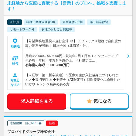
未経験から医療に貢献する【営業】のプロへ。挑戦を支援しま
す！
正社員
職種・業種未経験OK
完全週休2日制
第二新卒歓迎
リモートワーク可
女性のおしごと掲載中
【希望勤務地重視＆直行直帰OK】 ☆フレックス勤務で自由度の
高い勤務が可能！ 日本全国（北海道～沖…
勤務地
月給338,000～569,000円＋賞与年2回＋日当＋インセンティブ
※経験・年齢・能力を考慮の上、当社規定に…
給与
初年度の年収：
500～800万円
【未経験・第二新卒歓迎】＼医療知識は入社後身につけられま
す／◆専門卒以上 ◆要普免（AT限定可）◎医療菱化に貢献した
対象と
い方/チャレンジ精神のある方
なる方
求人詳細を見る
気になる
志望動機・自己PR不要
プロバイドグループ株式会社