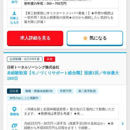
給与
初年度の年収：
350～750万円
【第三創業期に伴うスタートメンバー募集！】★学歴や職歴は
一切不問！完全人柄重視の採用★ゼロから挑戦したい気持ちを
対象と
最大限に評価！
なる方
求人詳細を見る
気になる
志望動機・自己PR不要
日研トータルソーシング株式会社
未経験歓迎【モノづくりサポート総合職】面接1回／年休最大
160日
正社員
職種・業種未経験OK
学歴不問
第二新卒歓迎
女性のおしごと掲載中
＜沖縄を除く全国46都道府県＞ 取引先の工場内にて勤務いただ
きます。 ★勤務地は希望を考慮！ ★各…
勤務地
月給23万円～30万円＋諸手当（残業手当100％支給ほか） ★未
経験から年収500万円も目指せます！ ※経験…