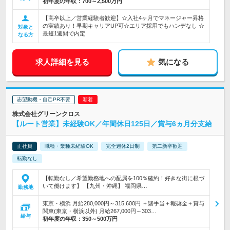
初年度の年収：
700～2,500万円
【高卒以上／営業経験者歓迎】☆入社4ヶ月でマネージャー昇格
の実績あり！早期キャリアUP可☆エリア採用でもハンデなし ☆
対象と
最短1週間で内定
なる方
求人詳細を見る
気になる
志望動機・自己PR不要
株式会社グリーンクロス
【ルート営業】未経験OK／年間休日125日／賞与6ヵ月分支給
正社員
職種・業種未経験OK
完全週休2日制
第二新卒歓迎
転勤なし
【転勤なし／希望勤務地への配属を100％確約！好きな街に根づ
いて働けます】 【九州・沖縄】 福岡県…
勤務地
東京・横浜 月給280,000円～315,600円 ＋諸手当＋報奨金＋賞与
関東(東京・横浜以外) 月給267,000円～303…
給与
初年度の年収：
350～500万円