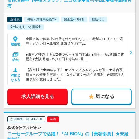
有
正社員
職種・業種未経験OK
完全週休2日制
転勤なし
女性のおしごと掲載中
全国各地で募集中♪転居を伴う転勤なし！ご希望のエリアでご応
募ください◎ ■北海道 北海道/札幌市,…
勤務地
●東京／神奈川 月給246,070円＋賞与年2回 ●埼玉/千葉/愛知(名古
屋市)/大阪 月給235,090円＋賞与年2回 …
給与
【高卒以上◆59歳以下】 ★ブランクある方も大歓迎！★総合系
職員への登用も豊富♪ 《「女性が輝く先進企業表彰」内閣総理大
対象と
臣表彰を受賞しました》
なる方
求人詳細を見る
気になる
志望動機・自己PR不要
株式会社アルビオン
コーセーグループで活躍！『ALBION』の【美容部員】★未経