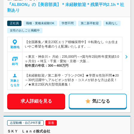
『ALBION』の【美容部員】＊未経験歓迎＊残業平均2.1h＊社
割あり
正社員
職種・業種未経験OK
学歴不問
第二新卒歓迎
転勤なし
女性のおしごと掲載中
【全国募集／東京23区エリア積極採用中】※転勤なし ☆お住ま
いやご希望を考慮のうえ配属いたします。…
勤務地
＜東京・神奈川＞ 月給：235,000円～+賞与年2回(昨年度実績3.0
ヶ月分) ＜埼玉・千葉・愛知・京都・大阪…
給与
初年度の年収：
300～400万円
【未経験歓迎／第二新卒・ブランクOK】★学歴＆性別不問★20
～30代活躍中＼アルビオンが好き・コスメが好きな方は必見！
対象と
／★東京23区内大型増員募集！
なる方
求人詳細を見る
気になる
志望動機・自己PR不要
ＳＫＹ Ｌａｎｄ株式会社