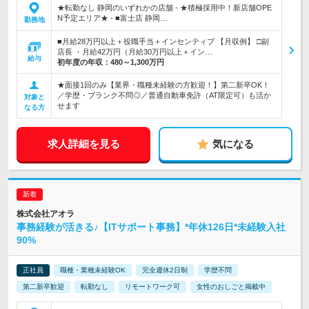
★転勤なし 静岡のいずれかの店舗 - ★積極採用中！新店舗OPE
N予定エリア★ - ■富士店 静岡…
勤務地
■月給28万円以上＋役職手当＋インセンティブ 【月収例】 □副
店長 ・月給42万円（月給30万円以上＋イン…
給与
初年度の年収：
480～1,300万円
★面接1回のみ【業界・職種未経験の方歓迎！】第二新卒OK！
／学歴・ブランク不問◎／普通自動車免許（AT限定可）も活か
対象と
せます
なる方
求人詳細を見る
気になる
株式会社アオラ
事務経験が活きる♪【ITサポート事務】*年休126日*未経験入社
90%
正社員
職種・業種未経験OK
完全週休2日制
学歴不問
第二新卒歓迎
転勤なし
リモートワーク可
女性のおしごと掲載中