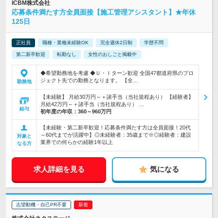
ICBM株式会社
応募条件満たす方全員面接【施工管理アシスタント】★年休
125日
正社員
職種・業種未経験OK
完全週休2日制
学歴不問
第二新卒歓迎
転勤なし
女性のおしごと掲載中
◆希望勤務地を考慮 ◆Ｕ・Ｉターン歓迎 全国47都道府県のプロ
ジェクト先での勤務となります。 【全…
勤務地
【未経験】 月給30万円～＋諸手当（当社規程あり） 【経験者】
月給42万円～＋諸手当（当社規程あり） …
給与
初年度の年収：
360～960万円
【未経験・第二新卒歓迎！応募条件満たす方は全員面接！20代
～60代までが活躍中】◎未経験者：35歳まで※◎経験者：建設
対象と
業界での何らかの経験1年以上
なる方
求人詳細を見る
気になる
志望動機・自己PR不要