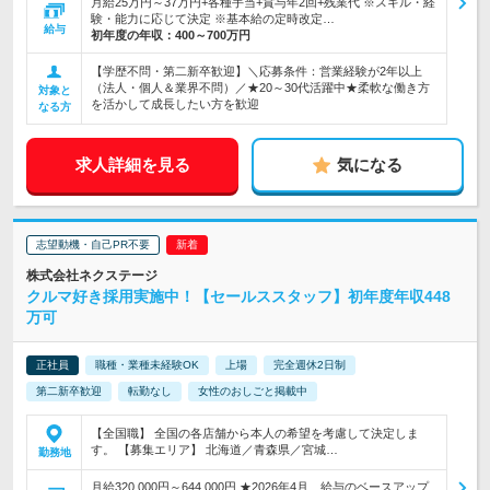
月給25万円～37万円+各種手当+賞与年2回+残業代 ※スキル・経
験・能力に応じて決定 ※基本給の定時改定…
給与
初年度の年収：
400～700万円
【学歴不問・第二新卒歓迎】＼応募条件：営業経験が2年以上
（法人・個人＆業界不問）／★20～30代活躍中★柔軟な働き方
対象と
を活かして成長したい方を歓迎
なる方
求人詳細を見る
気になる
志望動機・自己PR不要
株式会社ネクステージ
クルマ好き採用実施中！【セールススタッフ】初年度年収448
万可
正社員
職種・業種未経験OK
上場
完全週休2日制
第二新卒歓迎
転勤なし
女性のおしごと掲載中
【全国職】 全国の各店舗から本人の希望を考慮して決定しま
す。 【募集エリア】 北海道／青森県／宮城…
勤務地
月給320,000円～644,000円 ★2026年4月、給与のベースアップ