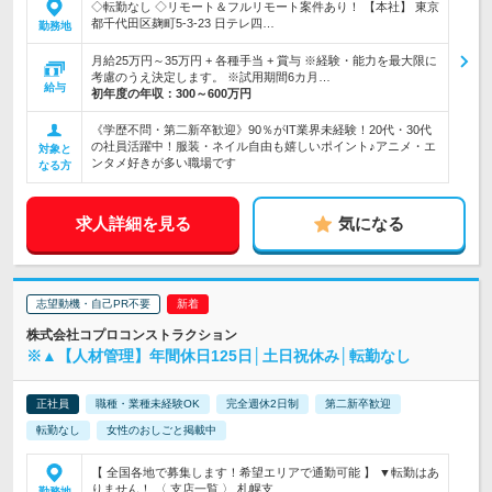
◇転勤なし ◇リモート＆フルリモート案件あり！ 【本社】 東京
都千代田区麹町5-3-23 日テレ四…
勤務地
月給25万円～35万円 + 各種手当 + 賞与 ※経験・能力を最大限に
考慮のうえ決定します。 ※試用期間6カ月…
給与
初年度の年収：
300～600万円
《学歴不問・第二新卒歓迎》90％がIT業界未経験！20代・30代
の社員活躍中！服装・ネイル自由も嬉しいポイント♪アニメ・エ
対象と
ンタメ好きが多い職場です
なる方
求人詳細を見る
気になる
志望動機・自己PR不要
株式会社コプロコンストラクション
※▲【人材管理】年間休日125日│土日祝休み│転勤なし
正社員
職種・業種未経験OK
完全週休2日制
第二新卒歓迎
転勤なし
女性のおしごと掲載中
【 全国各地で募集します！希望エリアで通勤可能 】 ▼転勤はあ
りません！ 〈 支店一覧 〉 札幌支…
勤務地