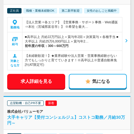
正社員
職種・業種未経験OK
第二新卒歓迎
女性のおしごと掲載中
【法人営業⇒各エリア】 【営業事務・サポート事務・Web通販
⇒本社（宮城県富谷市）】 ※希望を最大…
勤務地
■高卒以上 月給22万円以上＋賞与年2回＋決算賞与＋各種手当 ■
大卒以上 月給25万6,000円以上＋賞与年2…
給与
初年度の年収：
300～600万円
【未経験歓迎！】★業界経験や法人営業・営業事務経験がない
方でもしっかりと育てていきます！※高卒以上※普通自動車免
対象と
許(AT限定可)
なる方
求人詳細を見る
気になる
志望動機・自己PR不要
株式会社バリューモア
大手キャリア【受付コンシェルジュ】コストコ勤務／月給30万
円～