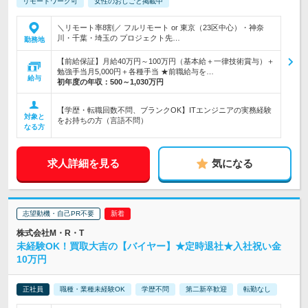
リモートワーク可
女性のおしごと掲載中
＼リモート率8割／ フルリモート or 東京（23区中心）・神奈
川・千葉・埼玉の プロジェクト先…
勤務地
【前給保証】月給40万円～100万円（基本給＋一律技術賞与）＋
勉強手当月5,000円＋各種手当 ★前職給与を…
給与
初年度の年収：
500～1,030万円
【学歴・転職回数不問、ブランクOK】ITエンジニアの実務経験
対象と
をお持ちの方（言語不問）
なる方
求人詳細を見る
気になる
志望動機・自己PR不要
株式会社M・R・T
未経験OK！買取大吉の【バイヤー】★定時退社★入社祝い金
10万円
正社員
職種・業種未経験OK
学歴不問
第二新卒歓迎
転勤なし