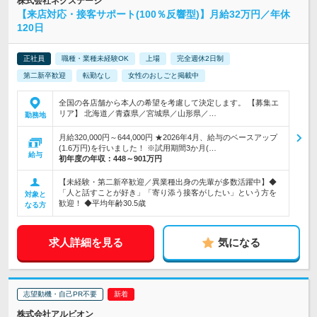
株式会社ネクステージ
【来店対応・接客サポート(100％反響型)】月給32万円／年休
120日
正社員
職種・業種未経験OK
上場
完全週休2日制
第二新卒歓迎
転勤なし
女性のおしごと掲載中
全国の各店舗から本人の希望を考慮して決定します。 【募集エ
リア】 北海道／青森県／宮城県／山形県／…
勤務地
月給320,000円～644,000円 ★2026年4月、給与のベースアップ
(1.6万円)を行いました！ ※試用期間3か月(…
給与
初年度の年収：
448～901万円
【未経験・第二新卒歓迎／異業種出身の先輩が多数活躍中】◆
「人と話すことが好き」「寄り添う接客がしたい」という方を
対象と
歓迎！ ◆平均年齢30.5歳
なる方
求人詳細を見る
気になる
志望動機・自己PR不要
株式会社アルビオン