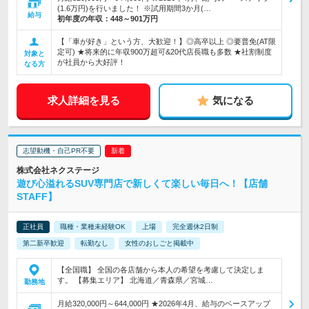
(1.6万円)を行いました！ ※試用期間3か月(…
給与
初年度の年収：
448～901万円
【「車が好き」という方、大歓迎！】◎高卒以上 ◎要普免(AT限
定可) ★将来的に年収900万超可&20代店長職も多数 ★社割制度
対象と
が社員から大好評！
なる方
求人詳細を見る
気になる
志望動機・自己PR不要
株式会社ネクステージ
遊び心溢れるSUV専門店で新しくて楽しい毎日へ！【店舗
STAFF】
正社員
職種・業種未経験OK
上場
完全週休2日制
第二新卒歓迎
転勤なし
女性のおしごと掲載中
【全国職】 全国の各店舗から本人の希望を考慮して決定しま
す。 【募集エリア】 北海道／青森県／宮城…
勤務地
月給320,000円～644,000円 ★2026年4月、給与のベースアップ