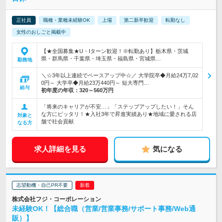
正社員
職種・業種未経験OK
上場
第二新卒歓迎
転勤なし
女性のおしごと掲載中
【★全国募集★U・Iターン歓迎！※転勤あり】栃木県・茨城
県・群馬県・千葉県・埼玉県・福島県・宮城県…
勤務地
＼☆3年以上連続でベースアップ中☆／ 大学院卒◆月給24万7,02
0円～ 大学卒◆月給23万440円～ 短大専門…
給与
初年度の年収：
320～560万円
「将来のキャリアが不安…」「ステップアップしたい！」そん
な方にピッタリ！★入社3年で昇進実績あり★地域に愛される店
対象と
舗で社会貢献
なる方
求人詳細を見る
気になる
志望動機・自己PR不要
株式会社フジ・コーポレーション
未経験OK！【総合職（営業/営業事務/サポート事務/Web通
販）】