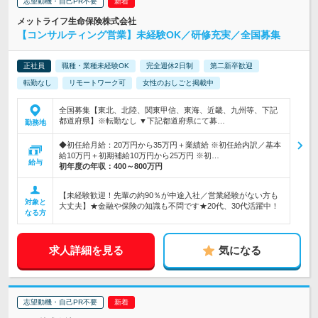
志望動機・自己PR不要
メットライフ生命保険株式会社
【コンサルティング営業】未経験OK／研修充実／全国募集
正社員
職種・業種未経験OK
完全週休2日制
第二新卒歓迎
転勤なし
リモートワーク可
女性のおしごと掲載中
全国募集【東北、北陸、関東甲信、東海、近畿、九州等、下記
都道府県】※転勤なし ▼下記都道府県にて募…
勤務地
◆初任給月給：20万円から35万円＋業績給 ※初任給内訳／基本
給10万円＋初期補給10万円から25万円 ※初…
給与
初年度の年収：
400～800万円
【未経験歓迎！先輩の約90％が中途入社／営業経験がない方も
対象と
大丈夫】★金融や保険の知識も不問です★20代、30代活躍中！
なる方
求人詳細を見る
気になる
志望動機・自己PR不要