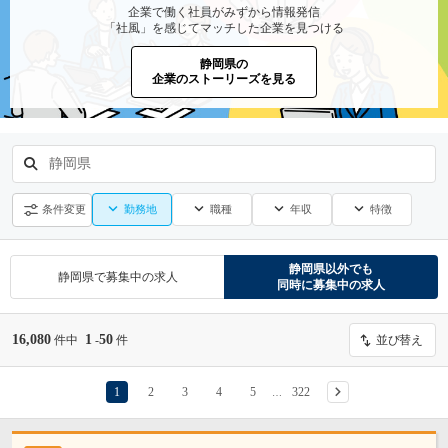
企業で働く社員がみずから情報発信
「社風」を感じてマッチした企業を見つける
静岡県の
企業のストーリーズを見る
静岡県
勤務地
職種
年収
特徴
条件変更
静岡県
以外でも
静岡県
で募集中の求人
同時に募集中の求人
16,080
1
50
件中
-
件
並び替え
1
2
3
4
5
322
…