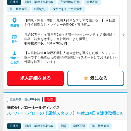
正社員
職種・業種未経験OK
完全週休2日制
学歴不問
第二新卒歓迎
転勤なし
女性のおしごと掲載中
【関東・関西・中部・九州★好きなエリアで働ける！】 ★転居
を伴う転勤なし・マイカー通勤OK・直行直…
勤務地
月給30万円～＋賞与年2回＋各種手当+インセンティブ ※経験・
年齢・能力を考慮し、当社規程により優遇し…
給与
初年度の年収：
450～700万円
【未経験歓迎◆学歴不問】人柄や意欲を重視したポテンシャル
採用です！先輩たちの9割が未経験からスタートしており新しい
対象と
仲間を歓迎しています！
なる方
求人詳細を見る
気になる
志望動機・自己PR不要
株式会社バローホールディングス
スーパー・バローの【店舗スタッフ】年休114日★連休取得OK
正社員
職種・業種未経験OK
上場
学歴不問
第二新卒歓迎