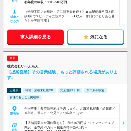
給与
初年度の年収：
350～500万円
《学歴不問／未経験・第二新卒者歓迎！》★志望動機不問＆面
接1回でスピーディに新スタート♪★収入・休日にゆとりある暮
対象と
らしを実現可能！
なる方
求人詳細を見る
気になる
株式会社いーふらん
【提案営業】その営業経験、もっと評価される場所がありま
す。
正社員
職種・業種未経験OK
完全週休2日制
第二新卒歓迎
女性のおしごと掲載中
全国募集｜希望勤務地は考慮します。 北海道札幌市／函館市／
旭川市／帯広市／北見市／北広島市 ほか…
勤務地
【店舗営業※全国転勤あり】 月給45万円以上+インセンティブ
内訳：基本給23万円＋秘密保持手当4万円＋…
給与