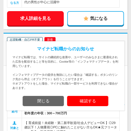
代の男性が中心に活躍中
なる方
求人詳細を見る
気になる
志望動機・自己PR不要
株式会社SPIN TECHNOLOGY
マイナビ転職からのお知らせ
☆29歳以下限定☆育成募集【ITエンジニア】年休125日/未経験
マイナビ転職では、サイトの継続的な改善や、ユーザーのみなさまに最適化され
100%
た広告を配信すること等を目的に、Cookie等の「インフォマティブデータ」を利
用しています。
正社員
職種・業種未経験OK
完全週休2日制
学歴不問
インフォマティブデータの提供を無効にしたい場合は「確認する」ボタンのリン
第二新卒歓迎
転勤なし
リモートワーク可
女性のおしごと掲載中
ク先から停止（オプトアウト）を行うことができます。
※オプトアウトをした場合、マイナビ転職の一部サービスを利用できない場合が
あります。
【 一人暮らし応援宣言！U・Iターン歓迎！】 ◆転勤なし ◆上京
支援制度あり 《東京23区を中心と…
勤務地
閉じる
確認する
月給25万円～60万円＋各種手当（資格1種類につき、毎月3,000
円～1万5000円以上の手当を支給）＋賞与 ※…
給与
初年度の年収：
300～700万円
【 育成前提！未経験・第二新卒歓迎/社会人デビューOK 】◎29
歳以下！人物重視◎PCに触れたことがない方もOK★元フリータ
対象と