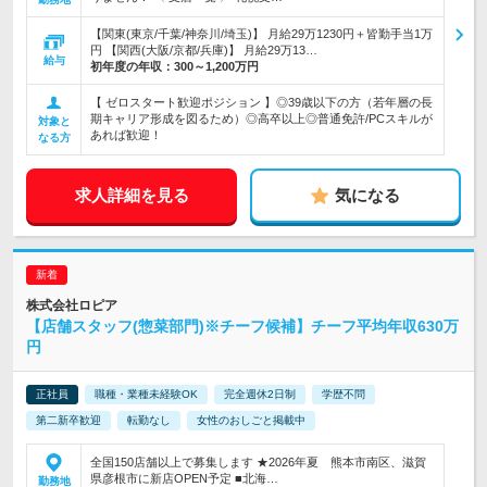
【関東(東京/千葉/神奈川/埼玉)】 月給29万1230円＋皆勤手当1万
円 【関西(大阪/京都/兵庫)】 月給29万13…
給与
初年度の年収：
300～1,200万円
【 ゼロスタート歓迎ポジション 】◎39歳以下の方（若年層の長
期キャリア形成を図るため）◎高卒以上◎普通免許/PCスキルが
対象と
あれば歓迎！
なる方
求人詳細を見る
気になる
株式会社ロピア
【店舗スタッフ(惣菜部門)※チーフ候補】チーフ平均年収630万
円
正社員
職種・業種未経験OK
完全週休2日制
学歴不問
第二新卒歓迎
転勤なし
女性のおしごと掲載中
全国150店舗以上で募集します ★2026年夏 熊本市南区、滋賀
県彦根市に新店OPEN予定 ■北海…
勤務地