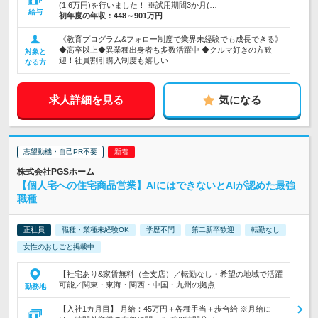
(1.6万円)を行いました！ ※試用期間3か月(…
給与
初年度の年収：
448～901万円
《教育プログラム&フォロー制度で業界未経験でも成長できる》
◆高卒以上◆異業種出身者も多数活躍中 ◆クルマ好きの方歓
対象と
迎！社員割引購入制度も嬉しい
なる方
求人詳細を見る
気になる
志望動機・自己PR不要
株式会社PGSホーム
【個人宅への住宅商品営業】AIにはできないとAIが認めた最強
職種
正社員
職種・業種未経験OK
学歴不問
第二新卒歓迎
転勤なし
女性のおしごと掲載中
【社宅あり&家賃無料（全支店）／転勤なし・希望の地域で活躍
可能／関東・東海・関西・中国・九州の拠点…
勤務地
【入社1カ月目】 月給：45万円＋各種手当＋歩合給 ※月給に