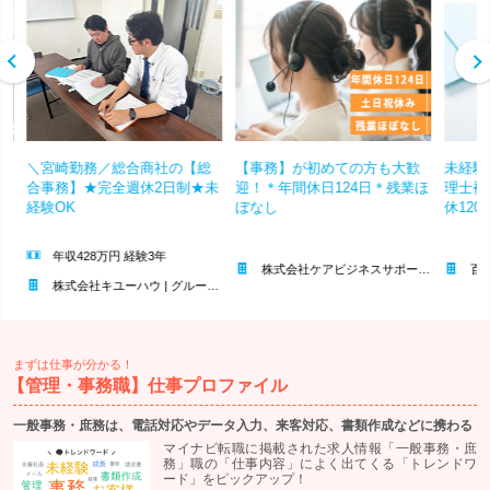
0
＼宮崎勤務／総合商社の【総
【事務】が初めての方も大歓
未経験
0
合事務】★完全週休2日制★未
迎！＊年間休日124日＊残業ほ
理士補
経験OK
ぼなし
休120
年収428万円 経験3年
株式会社ケアビジネスサポートシステム | ＊上場グループ＊完全週休2日制(土日祝)＊服装/髪色/ネイル自由
百々公認会
株式会社キユーハウ | グループ年商153億円の安定企業＊残業少なめ＊有給平均取得11日
まずは仕事が分かる！
【管理・事務職】仕事プロファイル
一般事務・庶務は、電話対応やデータ入力、来客対応、書類作成などに携わる
マイナビ転職に掲載された求人情報「一般事務・庶
務」職の「仕事内容」によく出てくる「トレンドワ
ード」をピックアップ！