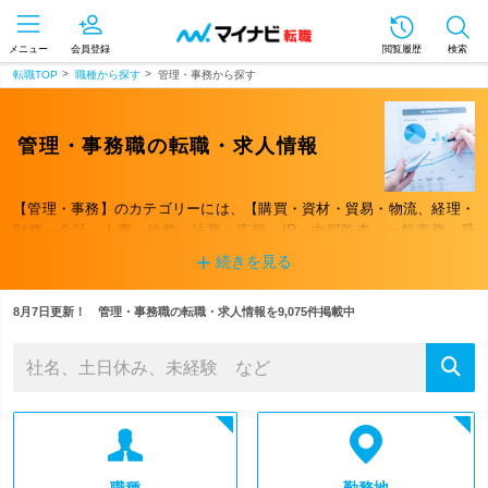
メニュー
会員登録
閲覧履歴
検索
転職TOP
職種から探す
管理・事務から探す
管理・事務職の転職・求人情報
【管理・事務】のカテゴリーには、【購買・資材・貿易・物流、経理・
財務・会計、人事・総務・法務・広報・IR・内部監査、一般事務・受
付・秘書】などの職種が含まれます。希望する仕事が決まっているな
続きを見る
ら、下の詳細条件から求人を探しましょう！ 職種以外にもさまざまな
切り口から検索が可能です。
8月7日更新！ 管理・事務職の転職・求人情報を9,075件掲載中
職種
勤務地