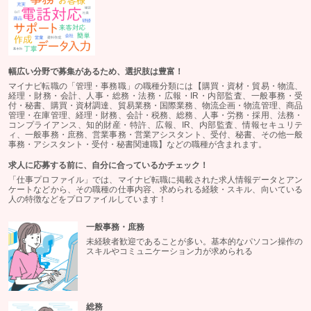
幅広い分野で募集があるため、選択肢は豊富！
マイナビ転職の「管理・事務職」の職種分類には【購買・資材・貿易・物流、
経理・財務・会計、人事・総務・法務・広報・IR・内部監査、一般事務・受
付・秘書、購買・資材調達、貿易業務・国際業務、物流企画・物流管理、商品
管理・在庫管理、経理・財務、会計・税務、総務、人事・労務・採用、法務・
コンプライアンス、知的財産・特許、広報、IR、内部監査、情報セキュリテ
ィ、一般事務・庶務、営業事務・営業アシスタント、受付、秘書、その他一般
事務・アシスタント・受付・秘書関連職】などの職種が含まれます。
求人に応募する前に、自分に合っているかチェック！
「仕事プロファイル」では、マイナビ転職に掲載された求人情報データとアン
ケートなどから、その職種の仕事内容、求められる経験・スキル、向いている
人の特徴などをプロファイルしています！
一般事務・庶務
未経験者歓迎であることが多い。基本的なパソコン操作の
スキルやコミュニケーション力が求められる
総務