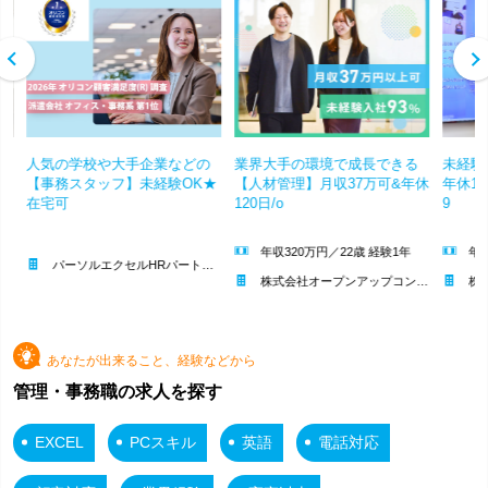
テ
人気の学校や大手企業などの
業界大手の環境で成長できる
未経験
年
【事務スタッフ】未経験OK★
【人材管理】月収37万可&年休
年休1
在宅可
120日/o
9
年収320万円／22歳 経験1年
年収
パーソルエクセルHRパートナーズ株式会社 | 《社員雇用前提》20～30代活躍中/年間休日120日/残業ほぼなし
株式会社オープンアップコンストラクション | 上場GROUP&ホワイト企業認定/土日祝休&最大11連休/9月の入社OK
株式会社エ
あなたが出来ること、経験などから
管理・事務職の求人を探す
EXCEL
PCスキル
英語
電話対応