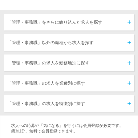
「管理・事務職」をさらに絞り込んだ求人を探す
購買・資材・貿易・物流すべて
購買・資材調達
貿易業務・国際業務
物流企画・物流管理
商品管理・在庫管理
経理・財務・会計すべて
経理・財務
会計・税務
人事・総務・法務・広報・IR・内部監査すべて
総務
人事・労務・採用
法務・コンプライアンス
知的財産・特許
広報
IR
内部監査
情報セキュリティ
一般事務・受付・秘書すべて
一般事務・庶務
営業事務・営業アシスタント
受付
秘書
その他一般事務・アシスタント・受付・秘書関連職
「管理・事務職」以外の職種から求人を探す
営業
販売・フード・アミューズメント
医療・福祉
企画・経営
建築・土木
ITエンジニア
電気・電子・機械・半導体
医薬・食品・化学・素材
コンサルタント・金融・不動産専門職
クリエイティブ
技能工・設備・配送・農林水産 他
公共サービス
美容・ブライダル・ホテル・交通
保育・教育・通訳
WEB・インターネット・ゲーム
「管理・事務職」の求人を勤務地別に探す
北海道
東北
北関東
首都圏
甲信越
北陸
東海
関西
中国
四国
九州
海外
「管理・事務職」の求人を業種別に探す
IT・通信・インターネット
機械・電気・電子メーカー
素材メーカー
住宅関連メーカー
生活関連メーカー
商社
サービス
レジャー
流通・小売
フード
マスコミ・広告・デザイン
金融・保険
コンサルティング
不動産・建設・設備
運輸・交通・物流・倉庫
環境・エネルギー
公的機関
その他
「管理・事務職」の求人を特徴別に探す
外資系企業
英語を使う仕事
中国語を使う仕事
海外勤務・出張あり
急募
学歴不問
転勤なし
服装自由
第二新卒歓迎
原則定時退社
独立支援制度
業界経験者優遇
フレックス勤務
完全週休2日制
マイカー通勤可
交通費全額支給
U・Iターン歓迎
障がい者積極採用
中途入社5割以上
女性社員5割以上
3年連続売上UP
募集人数10名以上
残業月30時間以内
社内ベンチャー制度
育児中の社員在籍中
社宅・家賃補助制度
年間休日120日以上
オフィス内禁煙・分煙
女性管理職登用実績あり
産休・育休取得実績あり
その他の言語を使う仕事
社会人経験20年以上歓迎
「女性のおしごと」掲載中
5日以上連続休暇取得可能
20代の管理職登用実績あり
求人への応募や「気になる」を行うには会員登録が必要です。
簡単1分、無料で会員登録できます。