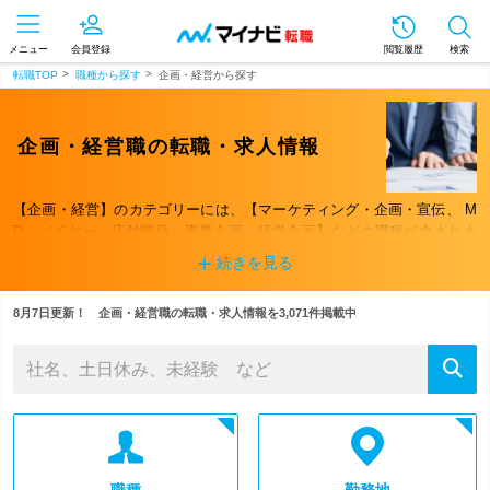
メニュー
会員登録
閲覧履歴
検索
転職TOP
職種から探す
企画・経営から探す
企画・経営職の転職・求人情報
【企画・経営】のカテゴリーには、【マーケティング・企画・宣伝、 M
D・バイヤー・店舗開発、事業企画・経営企画】などの職種が含まれま
す。希望する仕事が決まっているなら、下の詳細条件から求人を探しま
続きを見る
しょう！ 職種以外にもさまざまな切り口から検索が可能です。
8月7日更新！ 企画・経営職の転職・求人情報を3,071件掲載中
職種
勤務地