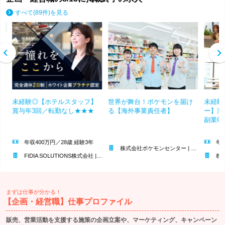
すべて(89件)を見る
ン
未経験◎【ホテルスタッフ】
世界が舞台！ポケモンを届け
未経験
サ
賞与年3回／転勤なし★★★
る【海外事業責任者】
ー】海
副業O
年収400万円／28歳 経験3年
年収
株式会社ポケモンセンター | ポケモンを世界に発信！人びとのワクワクを創造する企業
FIDIA SOLUTIONS株式会社 | 賞与年3回｜アジア急成長企業トップ1000選出｜ホワイト企業
株式会社ワ
まずは仕事が分かる！
【企画・経営職】仕事プロファイル
販売、営業活動を支援する施策の企画立案や、マーケティング、キャンペーン