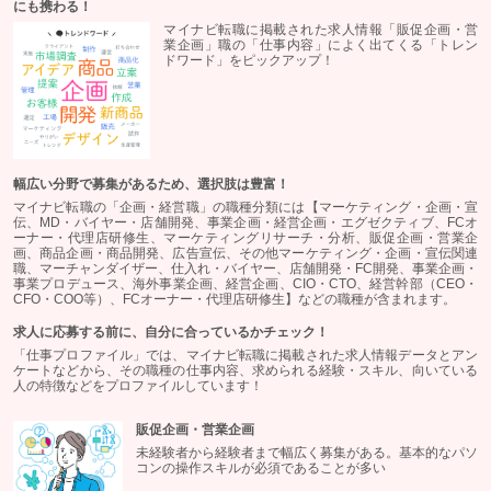
にも携わる！
マイナビ転職に掲載された求人情報「販促企画・営
業企画」職の「仕事内容」によく出てくる「トレン
ドワード」をピックアップ！
幅広い分野で募集があるため、選択肢は豊富！
マイナビ転職の「企画・経営職」の職種分類には【マーケティング・企画・宣
伝、MD・バイヤー・店舗開発、事業企画・経営企画・エグゼクティブ、FCオ
ーナー・代理店研修生、マーケティングリサーチ・分析、販促企画・営業企
画、商品企画・商品開発、広告宣伝、その他マーケティング・企画・宣伝関連
職、マーチャンダイザー、仕入れ・バイヤー、店舗開発・FC開発、事業企画・
事業プロデュース、海外事業企画、経営企画、CIO・CTO、経営幹部（CEO・
CFO・COO等）、FCオーナー・代理店研修生】などの職種が含まれます。
求人に応募する前に、自分に合っているかチェック！
「仕事プロファイル」では、マイナビ転職に掲載された求人情報データとアン
ケートなどから、その職種の仕事内容、求められる経験・スキル、向いている
人の特徴などをプロファイルしています！
販促企画・営業企画
未経験者から経験者まで幅広く募集がある。基本的なパソ
コンの操作スキルが必須であることが多い