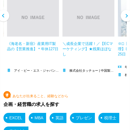
ス
《海老名・新宿》産業用IT製
＼成長企業で活躍！／【ECマ
※□【
土
品の【営業推進】＊年休127日
ーケティング】★残業ほぼな
理】初
し
25日
年収
アイ・ビー・エス・ジャパン株式会社 | 残業月平均20時間│UIターン歓迎｜転勤なし｜完休2日（土日祝）
株式会社タッチョー | 中国製タイヤ輸入販売を手がける成長企業
株式会社コ
あなたが出来ること、経験などから
企画・経営職の求人を探す
EXCEL
MBA
英語
プレゼン
税理士