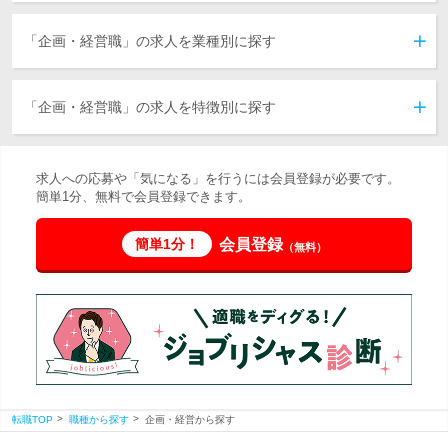
北海道
東北
北関東
首都圏
甲信越
北陸
東海
関西
中国
四国
九州
海外
「企画・経営職」の求人を業種別に探す
IT・通信・インターネット
機械・電気・電子メーカー
素材メーカー
住宅関連メーカー
生活関連メーカー
商社
サービス
レジャー
流通・小売
フード
マスコミ・広告・デザイン
金融・保険
コンサルティング
不動産・建設・設備
運輸・交通・物流・倉庫
環境・エネルギー
公的機関
その他
「企画・経営職」の求人を特徴別に探す
外資系企業
英語を使う仕事
中国語を使う仕事
海外勤務・出張あり
急募
学歴不問
転勤なし
服装自由
第二新卒歓迎
原則定時退社
独立支援制度
業界経験者優遇
フレックス勤務
完全週休2日制
マイカー通勤可
交通費全額支給
U・Iターン歓迎
障がい者積極採用
中途入社5割以上
女性社員5割以上
3年連続売上UP
募集人数10名以上
残業月30時間以内
社内ベンチャー制度
育児中の社員在籍中
社宅・家賃補助制度
年間休日120日以上
オフィス内禁煙・分煙
女性管理職登用実績あり
産休・育休取得実績あり
その他の言語を使う仕事
社会人経験20年以上歓迎
「女性のおしごと」掲載中
5日以上連続休暇取得可能
20代の管理職登用実績あり
求人への応募や「気になる」を行うには会員登録が必要です。
簡単1分、無料で会員登録できます。
会員登録
簡単1分！
（無料）
転職TOP
職種から探す
企画・経営から探す