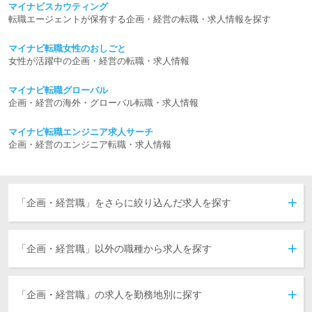
マイナビスカウティング
転職エージェントが保有する企画・経営の転職・求人情報を探す
マイナビ転職女性のおしごと
女性が活躍中の企画・経営の転職・求人情報
マイナビ転職グローバル
企画・経営の海外・グローバル転職・求人情報
マイナビ転職エンジニア求人サーチ
企画・経営のエンジニア転職・求人情報
「企画・経営職」をさらに絞り込んだ求人を探す
マーケティング・企画・宣伝すべて
マーケティングリサーチ・分析
販促企画・営業企画
商品企画・商品開発
広告宣伝
その他マーケティング・企画・宣伝関連職
MD・バイヤー・店舗開発すべて
マーチャンダイザー
仕入れ・バイヤー
店舗開発・FC開発
事業企画・経営企画・エグゼクティブすべて
事業企画・事業プロデュース
海外事業企画
経営企画
CIO・CTO
経営幹部（CEO・CFO・COO等）
FCオーナー・代理店研修生すべて
FCオーナー・代理店研修生
「企画・経営職」以外の職種から求人を探す
営業
販売・フード・アミューズメント
医療・福祉
建築・土木
ITエンジニア
電気・電子・機械・半導体
医薬・食品・化学・素材
コンサルタント・金融・不動産専門職
クリエイティブ
技能工・設備・配送・農林水産 他
公共サービス
管理・事務
美容・ブライダル・ホテル・交通
保育・教育・通訳
WEB・インターネット・ゲーム
「企画・経営職」の求人を勤務地別に探す