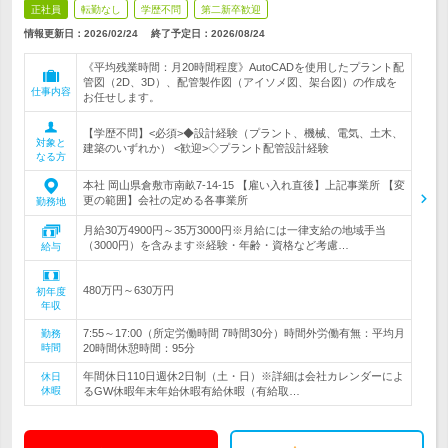
正社員
転勤なし
学歴不問
第二新卒歓迎
情報更新日：2026/02/24
終了予定日：
2026/08/24
《平均残業時間：月20時間程度》AutoCADを使用したプラント配
管図（2D、3D）、配管製作図（アイソメ図、架台図）の作成を
仕事内容
お任せします。
【学歴不問】<必須>◆設計経験（プラント、機械、電気、土木、
対象と
建築のいずれか） <歓迎>◇プラント配管設計経験
なる方
本社 岡山県倉敷市南畝7-14-15 【雇い入れ直後】上記事業所 【変
更の範囲】会社の定める各事業所
勤務地
月給30万4900円～35万3000円※月給には一律支給の地域手当
（3000円）を含みます※経験・年齢・資格など考慮…
給与
480万円～630万円
初年度
年収
7:55～17:00（所定労働時間 7時間30分）時間外労働有無：平均月
勤務
時間
20時間休憩時間：95分
年間休日110日週休2日制（土・日）※詳細は会社カレンダーによ
休日
休暇
るGW休暇年末年始休暇有給休暇（有給取…