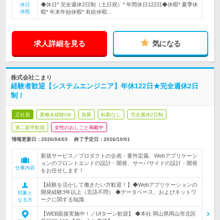
◆休日* 完全週休2日制（土日祝）* 年間休日122日◆休暇* 夏季休
休日
休暇
暇* 年末年始休暇* 有給休暇…
求人詳細を見る
気になる
株式会社こまり
経験者歓迎【システムエンジニア】年休122日★完全週休2日
制！
正社員
業種未経験OK
急募
転勤なし
完全週休2日制
第二新卒歓迎
女性のおしごと掲載中
情報更新日：2026/04/03
終了予定日：
2026/10/01
新規サービス／プロダクトの企画・要件定義、Webアプリケーシ
ョンのフロントエンドの設計・開発、サーバサイドの設計・開発
仕事内容
をお任せします！
【経験を活かして働きたい方歓迎！】◆Webアプリケーションの
開発経験3年以上（言語不問） ◆データベース、およびネットワ
対象と
ークに関する知識
なる方
【WEB面接実施中！／UIターン歓迎】 ◆本社 岡山県岡山市北区