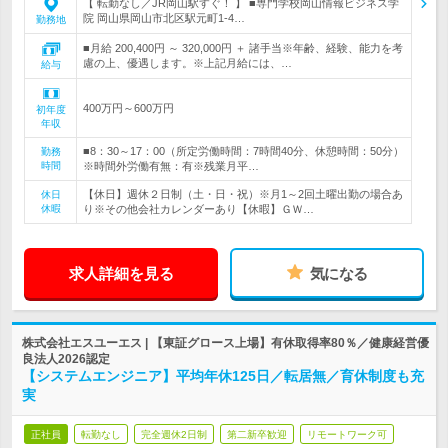
【 転勤なし／JR岡山駅すぐ！ 】 ■専門学校岡山情報ビジネス学
院 岡山県岡山市北区駅元町1-4…
勤務地
■月給 200,400円 ～ 320,000円 ＋ 諸手当※年齢、経験、能力を考
慮の上、優遇します。※上記月給には、…
給与
400万円～600万円
初年度
年収
■8：30～17：00（所定労働時間：7時間40分、休憩時間：50分）
勤務
時間
※時間外労働有無：有※残業月平…
【休日】週休２日制（土・日・祝）※月1～2回土曜出勤の場合あ
休日
休暇
り※その他会社カレンダーあり【休暇】ＧＷ…
求人詳細を見る
気になる
株式会社エスユーエス | 【東証グロース上場】有休取得率80％／健康経営優
良法人2026認定
【システムエンジニア】平均年休125日／転居無／育休制度も充
実
正社員
転勤なし
完全週休2日制
第二新卒歓迎
リモートワーク可