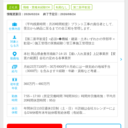
正社員
職種・業種未経験OK
転勤なし
第二新卒歓迎
情報更新日：2026/02/24
終了予定日：
2026/08/24
《平均残業時間：月20時間程度》プラント工事の責任者として、
受注から納品に至るまでの全工程を管理します。
仕事内容
【第二新卒歓迎】<必須>◆機械・建築・土木いずれかの学部卒 <
対象と
歓迎>◇施工管理の実務経験◇管工事施工管理技士
なる方
本社 岡山県倉敷市南畝7-14-15 【雇い入れ直後】上記事業所 【変
更の範囲】会社の定める各事業所
勤務地
月給23万7100円～30万4900円※月給には一律支給の地域手当
（3000円）を含みます※経験・年齢・資格など考慮…
給与
360万円～480万円
初年度
年収
7:55～17:00（所定労働時間 7時間30分）時間外労働有無：平均月
勤務
時間
20時間休憩時間：95分
年間休日110日週休2日制（土・日）※詳細は会社カレンダーによ
休日
休暇
るGW休暇年末年始休暇有給休暇（有給取…