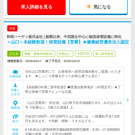
求人詳細を見る
気になる
新着
和研ハーディ株式会社 | 創業以来、中四国を中心に物流保管設備に特化
＜山口＞未経験歓迎！保管設備【営業】★健康経営優良法人認定
正社員
職種・業種未経験OK
転勤なし
学歴不問
第二新卒歓迎
情報更新日：2026/04/17
終了予定日：
2026/10/15
当社山口営業所にて、お客様先へ保管設備全般をご提案いただき
ます。★じっくり研修を行うため初心者でも安心！
仕事内容
【未経験OK/第二新卒歓迎】◆普通自動車免許（AT限定可）★丁
対象と
寧な研修で営業デビューを応援。
なる方
《山口営業所》 所在地：山口県下松市瑞穂町1-8-5 みずほビル1
号 ※転勤なし 【雇入れ直後】上…
勤務地
月給207,000円～257,000円※上記金額には、一律運転手当7,000
円を含みます。※年齢・経験・スキルなどを…
給与
# 1年単位の変形時間労働制標準時間労働帯：8:30～17:30時間外
勤務
時間
労働の有無：有（月平均10時間…