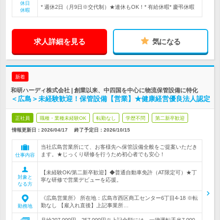
休日
* 週休2日（月9日※交代制）★連休もOK！* 有給休暇* 慶弔休暇
休暇
求人詳細を見る
気になる
新着
和研ハーディ株式会社 | 創業以来、中四国を中心に物流保管設備に特化
＜広島＞未経験歓迎！保管設備【営業】★健康経営優良法人認定
正社員
職種・業種未経験OK
転勤なし
学歴不問
第二新卒歓迎
情報更新日：2026/04/17
終了予定日：
2026/10/15
当社広島営業所にて、お客様先へ保管設備全般をご提案いただき
ます。★じっくり研修を行うため初心者でも安心！
仕事内容
【未経験OK/第二新卒歓迎】◆普通自動車免許（AT限定可）★丁
対象と
寧な研修で営業デビューを応援。
なる方
《広島営業所》 所在地：広島市西区商工センター6丁目4-18 ※転
勤なし 【雇入れ直後】上記事業所…
勤務地