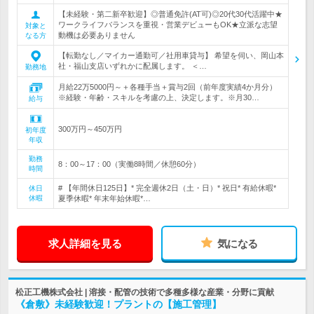
【未経験・第二新卒歓迎】◎普通免許(AT可)◎20代30代活躍中★
ワークライフバランスを重視・営業デビューもOK★立派な志望
対象と
動機は必要ありません
なる方
【転勤なし／マイカー通勤可／社用車貸与】 希望を伺い、岡山本
社・福山支店いずれかに配属します。 ＜…
勤務地
月給22万5000円～＋各種手当＋賞与2回（前年度実績4か月分）
※経験・年齢・スキルを考慮の上、決定します。※月30…
給与
300万円～450万円
初年度
年収
勤務
8：00～17：00（実働8時間／休憩60分）
時間
# 【年間休日125日】* 完全週休2日（土・日）* 祝日* 有給休暇*
休日
休暇
夏季休暇* 年末年始休暇*…
求人詳細を見る
気になる
松正工機株式会社 | 溶接・配管の技術で多種多様な産業・分野に貢献
《倉敷》未経験歓迎！プラントの【施工管理】