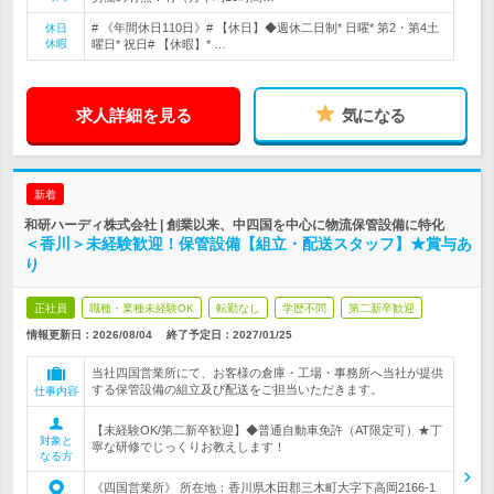
# 《年間休日110日》# 【休日】◆週休二日制* 日曜* 第2・第4土
休日
休暇
曜日* 祝日# 【休暇】* …
求人詳細を見る
気になる
新着
和研ハーディ株式会社 | 創業以来、中四国を中心に物流保管設備に特化
＜香川＞未経験歓迎！保管設備【組立・配送スタッフ】★賞与あ
り
正社員
職種・業種未経験OK
転勤なし
学歴不問
第二新卒歓迎
情報更新日：2026/08/04
終了予定日：
2027/01/25
当社四国営業所にて、お客様の倉庫・工場・事務所へ当社が提供
する保管設備の組立及び配送をご担当いただきます。
仕事内容
【未経験OK/第二新卒歓迎】◆普通自動車免許（AT限定可）★丁
対象と
寧な研修でじっくりお教えします！
なる方
《四国営業所》 所在地：香川県木田郡三木町大字下高岡2166-1