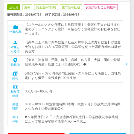
正社員
急募
完全週休2日制
第二新卒歓迎
女性のおしごと掲載中
情報更新日：2026/07/24
終了予定日：
2026/09/24
【スケールの大きい仕事にも挑戦可能！】分譲住宅または注文住
宅のプランニングから設計・申請を行う住宅設計のお仕事をお任
仕事内容
せします。
【高卒以上／第二新卒歓迎／社会人10年以上の方も歓迎】◎普通
免許をお持ちの方（AT限定可）◎CADを使った図面作成の経験が
対象と
ある方
なる方
【東京、神奈川、千葉、埼玉、宮城、名古屋、大阪、岡山で希望
勤務地を考慮／店舗により車通勤OK】 ◆…
勤務地
月給27万円～37万円※給与は経験・スキルにより考慮し、当社規
定により優遇。※残業代100％支給
給与
300万円～600万円
初年度
年収
9:00～18:00（所定労働時間8時間・休憩60分）◎残業は月20時間
勤務
時間
と少なめ！◎時差出勤OK
# ＼年間休日120日／完全週休2日制(土日）◎業務状況や事業所
休日
休暇
によって曜日が変動する場合あり■年末…