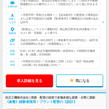
◎電子回路設計、電気設計全般をお願いします！◎県内大手船舶
関連数社からの案件がメイン！◎技術力がしっかり身に付きます
仕事内容
♪
＼学歴不問！即戦力を期待！／【必須条件】◎要普免 ◎電気設計
または電子回路設計の経験 【歓迎条件】◎機構設計の知識があれ
対象と
ば尚可
なる方
【転勤なし／マイカー通勤OK】 岡山県玉野市滝1463番地 <アク
セス> JR「児島駅」より車で3…
勤務地
月給223,000円～503,000円（一律食事手当3,000円含む）+諸手当
※試用期間6か月あり（待遇変動なし）※…
給与
8:30～17:30（所定労働時間8時間／休憩60分）※時間外労働有
勤務
時間
無：有（残業／月20時間）
＜年間休日120日＞* 完全週休二日制（土日）* 祝日* 有給休暇
休日
休暇
（10日間／6か月経過後に付与）*…
求人詳細を見る
気になる
松正工機株式会社 | 溶接・配管の技術で多種多様な産業・分野に貢献
《倉敷》経験者採用！プラント配管の【設計】