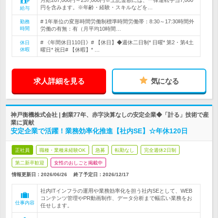
月給207,000円～257,000円※上記金額には、一律運転手当7,000
円を含みます。※年齢・経験・スキルなどを…
給与
# 1年単位の変形時間労働制標準時間労働帯：8:30～17:30時間外
勤務
時間
労働の有無：有（月平均10時間…
# 《年間休日110日》# 【休日】◆週休二日制* 日曜* 第2・第4土
休日
休暇
曜日* 祝日# 【休暇】* …
求人詳細を見る
気になる
神戸衡機株式会社 | 創業77年、赤字決算なしの安定企業◆「計る」技術で産
業に貢献
安定企業で活躍！業務効率化推進【社内SE】☆年休120日
正社員
職種・業種未経験OK
急募
転勤なし
完全週休2日制
第二新卒歓迎
女性のおしごと掲載中
情報更新日：2026/06/26
終了予定日：
2026/12/17
社内ITインフラの運用や業務効率化を担う社内SEとして、WEB
コンテンツ管理やPR動画制作、データ分析まで幅広い業務をお
仕事内容
任せします。