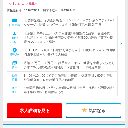
女性のおしごと掲載中
情報更新日：2026/07/31
終了予定日：
2027/01/21
【 要件定義から調査分析も！ 】WEB／オープン系システムやパ
ッケージの開発をお任せします ※残業月平均10.0h程度
仕事内容
【必須】高卒以上／システム開発1年相当のご経験（言語不問）
【歓迎】オープン系開発言語の経験／各種DBの経験／部下や後
対象と
輩のマネジメント経験
なる方
【 U・Iターン歓迎／転勤はありません 】 ◎岡山オフィス 岡山県
岡山市北区幸町8番29号 大樹生…
勤務地
月給 25万円～35万円 ＋ 諸手当※スキル、経験を考慮して決定し
ます※3ヶ月間の試用期間あり（賃金同一）※待遇条件…
給与
9：00～18：00（所定労働時間：8時間／休憩時間：60分）時間
勤務
時間
外労働有無：有※残業月平均10時間…
# 年間平均休日125日* 完全週休2日制（土日＋祝日）* 夏季休暇*
休日
休暇
年末年始休暇* 有給休暇（有…
求人詳細を見る
気になる