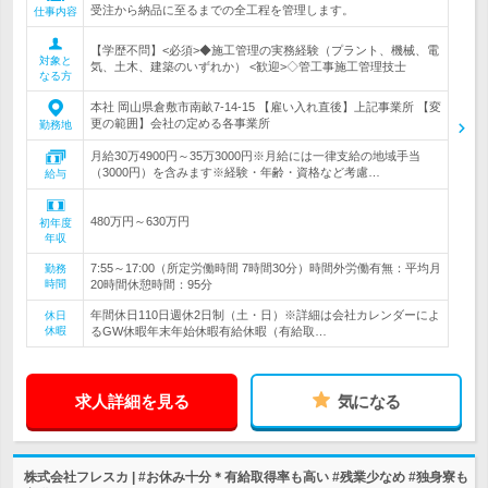
受注から納品に至るまでの全工程を管理します。
仕事内容
【学歴不問】<必須>◆施工管理の実務経験（プラント、機械、電
対象と
気、土木、建築のいずれか） <歓迎>◇管工事施工管理技士
なる方
本社 岡山県倉敷市南畝7-14-15 【雇い入れ直後】上記事業所 【変
更の範囲】会社の定める各事業所
勤務地
月給30万4900円～35万3000円※月給には一律支給の地域手当
（3000円）を含みます※経験・年齢・資格など考慮…
給与
480万円～630万円
初年度
年収
7:55～17:00（所定労働時間 7時間30分）時間外労働有無：平均月
勤務
時間
20時間休憩時間：95分
年間休日110日週休2日制（土・日）※詳細は会社カレンダーによ
休日
休暇
るGW休暇年末年始休暇有給休暇（有給取…
求人詳細を見る
気になる
株式会社フレスカ | #お休み十分＊有給取得率も高い #残業少なめ #独身寮も