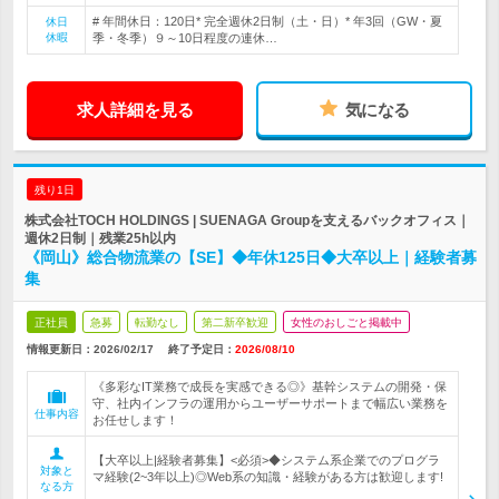
# 年間休日：120日* 完全週休2日制（土・日）* 年3回（GW・夏
休日
休暇
季・冬季）９～10日程度の連休…
求人詳細を見る
気になる
残り1日
株式会社TOCH HOLDINGS | SUENAGA Groupを支えるバックオフィス｜
週休2日制｜残業25h以内
《岡山》総合物流業の【SE】◆年休125日◆大卒以上｜経験者募
集
正社員
急募
転勤なし
第二新卒歓迎
女性のおしごと掲載中
情報更新日：2026/02/17
終了予定日：
2026/08/10
《多彩なIT業務で成長を実感できる◎》基幹システムの開発・保
守、社内インフラの運用からユーザーサポートまで幅広い業務を
仕事内容
お任せします！
【大卒以上|経験者募集】<必須>◆システム系企業でのプログラ
対象と
マ経験(2~3年以上)◎Web系の知識・経験がある方は歓迎します!
なる方