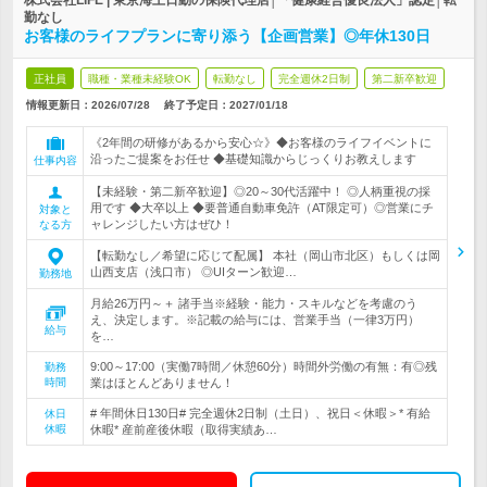
株式会社LIFE | 東京海上日動の保険代理店│「健康経営優良法人」認定│転
勤なし
お客様のライフプランに寄り添う【企画営業】◎年休130日
正社員
職種・業種未経験OK
転勤なし
完全週休2日制
第二新卒歓迎
情報更新日：2026/07/28
終了予定日：
2027/01/18
《2年間の研修があるから安心☆》◆お客様のライフイベントに
沿ったご提案をお任せ ◆基礎知識からじっくりお教えします
仕事内容
【未経験・第二新卒歓迎】◎20～30代活躍中！ ◎人柄重視の採
用です ◆大卒以上 ◆要普通自動車免許（AT限定可）◎営業にチ
対象と
ャレンジしたい方はぜひ！
なる方
【転勤なし／希望に応じて配属】 本社（岡山市北区）もしくは岡
山西支店（浅口市） ◎UIターン歓迎…
勤務地
月給26万円～＋ 諸手当※経験・能力・スキルなどを考慮のう
え、決定します。※記載の給与には、営業手当（一律3万円）
給与
を…
9:00～17:00（実働7時間／休憩60分）時間外労働の有無：有◎残
勤務
時間
業はほとんどありません！
# 年間休日130日# 完全週休2日制（土日）、祝日＜休暇＞* 有給
休日
休暇
休暇* 産前産後休暇（取得実績あ…