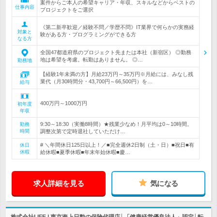
案件からご本人の希望キャリア・年収、スキルなどからベストの
仕事内容
プロジェクトをご選択
《第二新卒歓迎／経験不問／学歴不問》IT業界で何らかの実務経
対象と
験がある方・プログラミングができる方
なる方
全国47都道府県のプロジェクト先または本社（新宿区） ◎勤務
地は希望を考慮。転勤はありません。 ◎…
勤務地
【経験1年未満の方】月給23万円～35万円※月給には、みなし残
業代（月30時間分・43,700円～66,500円）を…
給与
400万円～1000万円
初年度
年収
9:30～18:30（実働8時間）★残業少なめ！月平均は0～10時間。
勤務
時間
調整次第で定時退社していただけ…
# ＼年間休日125日以上！／■完全週休2日制（土・日）■祝日■有
休日
休暇
給休暇■夏季休暇■年末年始休暇■慶…
求人詳細を見る
気になる