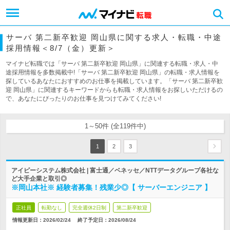
サーバ 第二新卒歓迎 岡山県に関する求人・転職・中途
採用情報＜8/7（金）更新＞
マイナビ転職では「サーバ 第二新卒歓迎 岡山県」に関連する転職・求人・中
途採用情報を多数掲載中!「サーバ 第二新卒歓迎 岡山県」の転職・求人情報を
探しているあなたにおすすめのお仕事を掲載しています。「サーバ 第二新卒歓
迎 岡山県」に関連するキーワードからも転職・求人情報をお探しいただけるの
で、あなたにぴったりのお仕事を見つけてみてください!
1～50件 (全119件中)
1
2
3
アイピーシステム株式会社 | 富士通／ベネッセ／NTTデータグループ各社な
ど大手企業と取引◎
※岡山本社※ 経験者募集！残業少◎【 サーバーエンジニア 】
正社員
転勤なし
完全週休2日制
第二新卒歓迎
情報更新日：2026/02/24
終了予定日：
2026/08/24