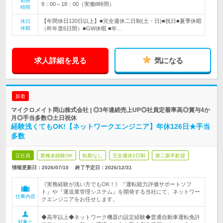
勤務
9：00～18：00（実働8時間）
時間
【年間休日120日以上】■完全週休二日制(土・日)■祝日■夏季休暇
休日
休暇
（昨年度6日間）■GW休暇 ■年…
求人詳細を見る
気になる
新着
マイクロメイト岡山株式会社 | ◎3年連続売上UP◎社員定着率高◎賞与4か
月◎手当多数◎土日祝休
経験浅くてもOK!【ネットワークエンジニア】年休126日★手当
多数
正社員
業種未経験OK
転勤なし
完全週休2日制
第二新卒歓迎
情報更新日：2026/07/10
終了予定日：
2026/12/31
《実務経験が浅い方でもOK！》『運転能力評価サポートソフ
ト』や『運送業管理システム』を開発する当社にて、ネットワー
仕事内容
クエンジニアをお任せします。
◆高卒以上◆ネットワーク機器の設定経験◆普通自動車運転免許
対象と