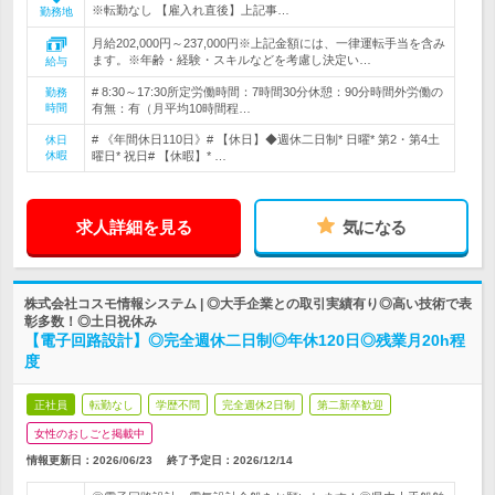
※転勤なし 【雇入れ直後】上記事…
勤務地
月給202,000円～237,000円※上記金額には、一律運転手当を含み
ます。※年齢・経験・スキルなどを考慮し決定い…
給与
# 8:30～17:30所定労働時間：7時間30分休憩：90分時間外労働の
勤務
時間
有無：有（月平均10時間程…
# 《年間休日110日》# 【休日】◆週休二日制* 日曜* 第2・第4土
休日
休暇
曜日* 祝日# 【休暇】* …
求人詳細を見る
気になる
株式会社コスモ情報システム | ◎大手企業との取引実績有り◎高い技術で表
彰多数！◎土日祝休み
【電子回路設計】◎完全週休二日制◎年休120日◎残業月20h程
度
正社員
転勤なし
学歴不問
完全週休2日制
第二新卒歓迎
女性のおしごと掲載中
情報更新日：2026/06/23
終了予定日：
2026/12/14