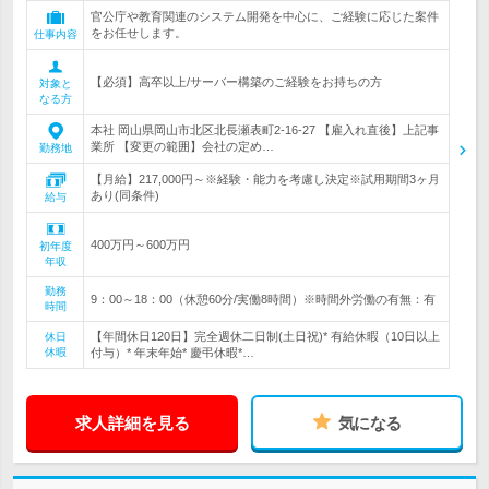
官公庁や教育関連のシステム開発を中心に、ご経験に応じた案件
をお任せします。
仕事内容
【必須】高卒以上/サーバー構築のご経験をお持ちの方
対象と
なる方
本社 岡山県岡山市北区北長瀬表町2-16-27 【雇入れ直後】上記事
業所 【変更の範囲】会社の定め…
勤務地
【月給】217,000円～※経験・能力を考慮し決定※試用期間3ヶ月
あり(同条件)
給与
400万円～600万円
初年度
年収
勤務
9：00～18：00（休憩60分/実働8時間）※時間外労働の有無：有
時間
【年間休日120日】完全週休二日制(土日祝)* 有給休暇（10日以上
休日
休暇
付与）* 年末年始* 慶弔休暇*…
求人詳細を見る
気になる