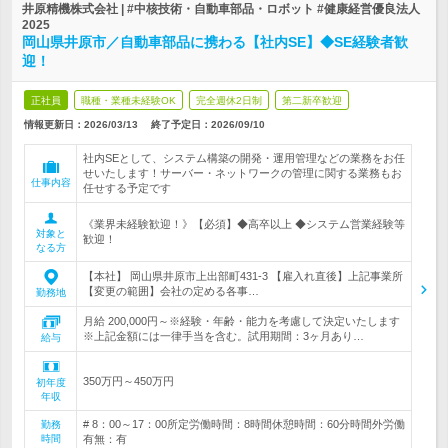
井原精機株式会社 | #中核技術・自動車部品・ロボット #健康経営優良法人
2025
岡山県井原市／自動車部品に携わる【社内SE】◆SE経験者歓
迎！
正社員
職種・業種未経験OK
完全週休2日制
第二新卒歓迎
情報更新日：2026/03/13
終了予定日：
2026/09/10
社内SEとして、システム構築の開発・運用管理などの業務をお任
せいたします！サーバー・ネットワークの管理に関する業務もお
仕事内容
任せする予定です
《業界未経験歓迎！》【必須】◆高卒以上 ◆システム営業経験等
対象と
歓迎！
なる方
【本社】 岡山県井原市上出部町431-3 【雇入れ直後】上記事業所
【変更の範囲】会社の定める各事…
勤務地
月給 200,000円～※経験・年齢・能力を考慮して決定いたします
※上記金額には一律手当を含む。試用期間：3ヶ月あり…
給与
350万円～450万円
初年度
年収
# 8：00～17：00所定労働時間：8時間休憩時間：60分時間外労働
勤務
時間
有無：有