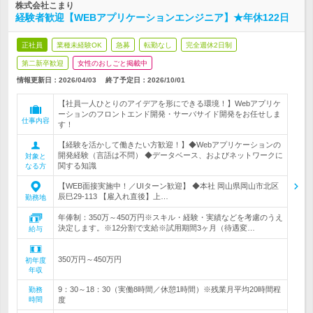
株式会社こまり
経験者歓迎【WEBアプリケーションエンジニア】★年休122日
正社員
業種未経験OK
急募
転勤なし
完全週休2日制
第二新卒歓迎
女性のおしごと掲載中
情報更新日：2026/04/03
終了予定日：
2026/10/01
【社員一人ひとりのアイデアを形にできる環境！】Webアプリケ
ーションのフロントエンド開発・サーバサイド開発をお任せしま
仕事内容
す！
【経験を活かして働きたい方歓迎！】◆Webアプリケーションの
開発経験（言語は不問） ◆データベース、およびネットワークに
対象と
関する知識
なる方
【WEB面接実施中！／UIターン歓迎】 ◆本社 岡山県岡山市北区
辰巳29-113 【雇入れ直後】上…
勤務地
年俸制：350万～450万円※スキル・経験・実績などを考慮のうえ
決定します。※12分割で支給※試用期間3ヶ月（待遇変…
給与
350万円～450万円
初年度
年収
9：30～18：30（実働8時間／休憩1時間）※残業月平均20時間程
勤務
時間
度