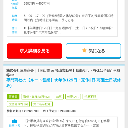
350万円～400万円
初年度
年収
8：00～17：00（実働8時間／休憩60分）※月平均残業時間20時
勤務
時間
間以内（定時退社も可能。長くとも…
# 【年間休日125日】* 完全週休2日（土・日）* 祝日* 有給休暇*
休日
休暇
夏季休暇* 年末年始休暇*…
求人詳細を見る
気になる
株式会社三星商会 | 【岡山市 or 福山市勤務】転勤なし・有休は半日から取
得OK
専門商社の【ルート営業】★年休125日・完休2日(毎週土日祝休
み)
正社員
職種・業種未経験OK
急募
転勤なし
学歴不問
完全週休2日制
第二新卒歓迎
情報更新日：2026/07/03
終了予定日：
2026/09/03
【社用車貸与＆直行直帰OK】すでにお付き合いのあるお客様
へ、照明や空調などの電設資材を提案するルート営業
仕事内容