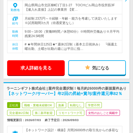
岡山県岡山市北区柳町1丁目1-27 TOCHビル岡山市役所筋3F
【雇入れ直後】上記の事業所 【変…
勤務地
月給制 23万円～※経験・年齢・能力を考慮して決定いたします
※試用期間3カ月（待遇変更なし）
給与
9:00～18:00（実働8時間／休憩60分）※時間外労働あり※月平均
勤務
時間
残業24.5時間
# ★年間休日125日★* 週休2日制（基本土日祝休み） └隔週土
休日
休暇
曜出勤、土曜が出勤の週には平日に指…
求人詳細を見る
気になる
ラーニンギフト株式会社 | 案件完全選択制！毎月約26000件の新規案件あり
【ネットワーク/サーバー】年2回の昇給+賞与/案件還元率82％
正社員
職種・業種未経験OK
急募
転勤なし
学歴不問
完全週休2日制
第二新卒歓迎
リモートワーク可
女性のおしごと掲載中
情報更新日：2026/07/03
終了予定日：
2026/09/03
【ネットワーク設計・構築】月間26000件の取引先からの多彩な