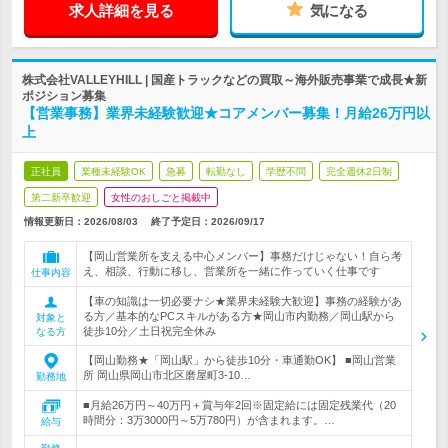
求人詳細を見る
気になる
株式会社VALLEYHILL | 国産トラックなどの買取～海外販売事業で成長★新
ポジション募集
【営業事務】業界未経験歓迎★コアメンバー募集！月給26万円以
上
正社員
業種未経験OK
急募
転勤なし
学歴不問
完全週休2日制
第二新卒歓迎
女性のおしごと掲載中
情報更新日：2026/08/03
終了予定日：
2026/09/17
【岡山営業所を支える中心メンバー】事務だけじゃない！自ら考
え、相談、行動に移し、営業所を一緒に作っていく仕事です
仕事内容
【車の知識は一切必要ナシ★業界未経験大歓迎】事務の経験があ
る方／基本的なPCスキルがある方★岡山市内勤務／岡山駅から
対象と
徒歩10分／土日祝完全休み
なる方
【岡山勤務★「岡山駅」から徒歩10分・車通勤OK】 ■岡山営業
所 岡山県岡山市北区磨屋町3-10…
勤務地
■月給26万円～40万円＋賞与年2回※固定給には固定残業代（20
時間分：3万3000円～5万780円）が含まれます。…
給与