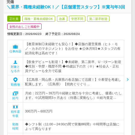
完備
＼業界・職種未経験OK！／【店舗運営スタッフ】※賞与年3回
正社員
職種・業種未経験OK
急募
学歴不問
第二新卒歓迎
女性のおしごと掲載中
情報更新日：2026/06/23
終了予定日：
2026/08/24
【教育体制◎未経験でも安心！】◆店舗の運営業務（ヒト・モ
ノ・カネのマネジメント）をお任せ ★公休月9日★スタッフの有
仕事内容
給消化率は高めです！
【飲食デビューも歓迎！】◆未経験、第二新卒、U・Iターン歓迎
◆性別・学歴・職歴不問 ◆45歳以下の方（※）★社会人・正社
対象と
員デビューも全力で応援
なる方
【広島県・岡山県・兵庫県の各店舗にて活躍！】※希望を考慮し
配属します。 《広島県》 【焼肉ぐりぐり…
勤務地
月給：22万円～39万円※経験と能力を十分に考慮し、優遇いたし
ます。※試用期間3ヶ月あり（待遇に変動なし）※給与査定…
給与
300万円～600万円
初年度
年収
◆シフト制（11:00～24:00の間で実働8時間）※時間帯は店舗に
勤務
時間
よって異なります