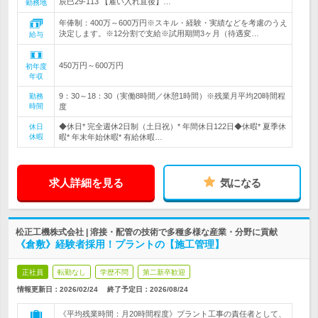
辰巳29-113 【雇い入れ直後】…
勤務地
年俸制：400万～600万円※スキル・経験・実績などを考慮のうえ
決定します。※12分割で支給※試用期間3ヶ月（待遇変…
給与
450万円～600万円
初年度
年収
9：30～18：30（実働8時間／休憩1時間）※残業月平均20時間程
勤務
時間
度
◆休日* 完全週休2日制（土日祝）* 年間休日122日◆休暇* 夏季休
休日
休暇
暇* 年末年始休暇* 有給休暇…
求人詳細を見る
気になる
松正工機株式会社 | 溶接・配管の技術で多種多様な産業・分野に貢献
《倉敷》経験者採用！プラントの【施工管理】
正社員
転勤なし
学歴不問
第二新卒歓迎
情報更新日：2026/02/24
終了予定日：
2026/08/24
《平均残業時間：月20時間程度》プラント工事の責任者として、