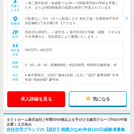
＜第二新卒歓迎！未経験でもOK＞◎情報系学部や学科を卒業し
対象と
た方、またはWEB情報系の知識を独学で学習されている方
なる方
◎転勤なし ◎U・Iターン歓迎します 本社工場／兵庫県神戸市中
央区楠町1丁目10番1号 【アクセス…
勤務地
月給215,000円～ ＋ 諸手当 ＋ 賞与年2回※年齢・経験・スキルを
十分考慮の上、当社規定により優遇いたします（…
給与
300万円～400万円
初年度
年収
勤務
9：00～18：00（実働8時間／休憩1時間）時間外労働有無：有
時間
# ★年間休日…120日* 週休2日制（土日）* 祝日* 夏季休暇* 年末
休日
休暇
年始* 有給休暇* 慶弔休…
求人詳細を見る
気になる
タクトホーム株式会社 | 年間5000棟以上を手がける飯田グループHDの中核
企業｜土日休み
自社住宅ブランドの【設計】残業少なめ/年休120日/経験者募集