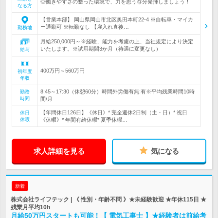
◎働きやすさの整った環境で、力を思う存分発揮しましょう！
なる方
【営業本部】 岡山県岡山市北区奥田本町22-4 ※自転車・マイカ
ー通勤可 ※転勤なし 【雇入れ直後…
勤務地
月給250,000円～※経験、能力を考慮の上、当社規定により決定
いたします。※試用期間3か月（待遇に変更なし）
給与
400万円～560万円
初年度
年収
8:45～17:30（休憩60分）時間外労働有無:有※平均残業時間10時
勤務
時間
間/月
【年間休日126日】《休日》* 完全週休2日制（土・日）* 祝日
休日
休暇
《休暇》* 年間有給休暇* 夏季休暇…
求人詳細を見る
気になる
新着
株式会社ライフテック | 《 性別・年齢不問 》★未経験歓迎 ★年休115日 ★
残業月平均10h
月給50万円スタートも可能！【 電気工事士 】★経験者は前給考