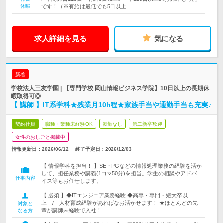
休暇
です！（※有給は最低でも5日以上…
求人詳細を見る
気になる
新着
学校法人三友学園 | 【専門学校 岡山情報ビジネス学院】10日以上の長期休
暇取得可◎
【 講師 】IT系学科★残業月10h程★家族手当や通勤手当も充実♪
契約社員
職種・業種未経験OK
転勤なし
第二新卒歓迎
女性のおしごと掲載中
情報更新日：2026/06/12
終了予定日：
2026/12/03
【 情報学科を担当！ 】SE・PGなどの情報処理業務の経験を活か
して、担任業務や講義(1コマ50分)を担当。学生の相談やアドバ
仕事内容
イス等もお任せします。
【 必須 】◆ITエンジニア業務経験 ◆高専・専門・短大卒以
上 / 人材育成経験があればなお活かせます！ ★ほとんどの先
対象と
輩が講師未経験で入社！
なる方