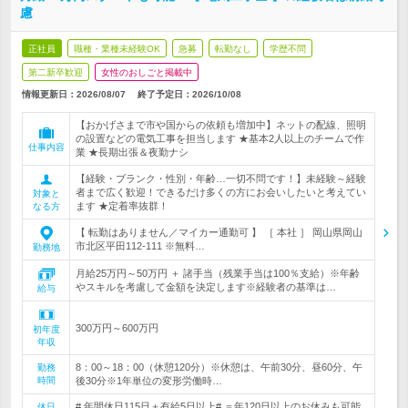
慮
正社員
職種・業種未経験OK
急募
転勤なし
学歴不問
第二新卒歓迎
女性のおしごと掲載中
情報更新日：2026/08/07
終了予定日：
2026/10/08
【おかげさまで市や国からの依頼も増加中】ネットの配線、照明
の設置などの電気工事を担当します ★基本2人以上のチームで作
仕事内容
業 ★長期出張＆夜勤ナシ
【経験・ブランク・性別・年齢…一切不問です！】未経験～経験
者まで広く歓迎！できるだけ多くの方にお会いしたいと考えてい
対象と
ます ★定着率抜群！
なる方
【 転勤はありません／マイカー通勤可 】 ［ 本社 ］ 岡山県岡山
市北区平田112-111 ※無料…
勤務地
月給25万円～50万円 ＋ 諸手当（残業手当は100％支給）※年齢
やスキルを考慮して金額を決定します※経験者の基準は…
給与
300万円～600万円
初年度
年収
8：00～18：00（休憩120分）※休憩は、午前30分、昼60分、午
勤務
時間
後30分※1年単位の変形労働時…
# 年間休日115日＋有給5日以上# ＝年120日以上のお休みも可能
休日