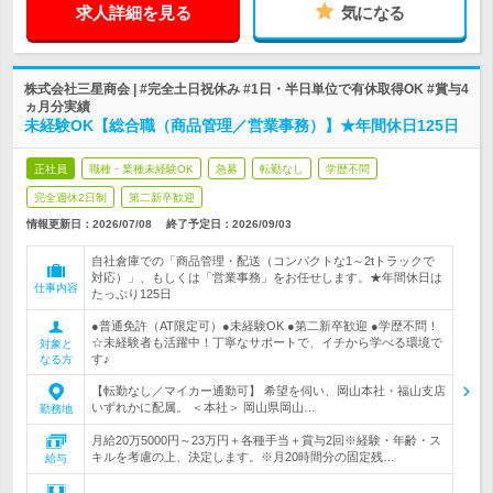
求人詳細を見る
気になる
株式会社三星商会 | #完全土日祝休み #1日・半日単位で有休取得OK #賞与4
ヵ月分実績
未経験OK【総合職（商品管理／営業事務）】★年間休日125日
正社員
職種・業種未経験OK
急募
転勤なし
学歴不問
完全週休2日制
第二新卒歓迎
情報更新日：2026/07/08
終了予定日：
2026/09/03
自社倉庫での「商品管理・配送（コンパクトな1～2tトラックで
対応）」、もしくは「営業事務」をお任せします。★年間休日は
仕事内容
たっぷり125日
●普通免許（AT限定可）●未経験OK ●第二新卒歓迎 ●学歴不問！
☆未経験者も活躍中！丁寧なサポートで、イチから学べる環境で
対象と
す♪
なる方
【転勤なし／マイカー通勤可】 希望を伺い、岡山本社・福山支店
いずれかに配属。 ＜本社＞ 岡山県岡山…
勤務地
月給20万5000円～23万円＋各種手当＋賞与2回※経験・年齢・ス
キルを考慮の上、決定します。※月20時間分の固定残…
給与