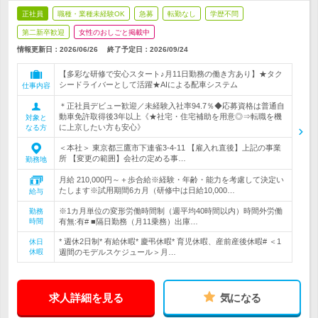
正社員
職種・業種未経験OK
急募
転勤なし
学歴不問
第二新卒歓迎
女性のおしごと掲載中
情報更新日：2026/06/26
終了予定日：
2026/09/24
【多彩な研修で安心スタート♪月11日勤務の働き方あり】★タク
シードライバーとして活躍★AIによる配車システム
仕事内容
＊正社員デビュー歓迎／未経験入社率94.7％◆応募資格は普通自
動車免許取得後3年以上《★社宅・住宅補助を用意◎⇒転職を機
対象と
に上京したい方も安心》
なる方
＜本社＞ 東京都三鷹市下連雀3-4-11 【雇入れ直後】上記の事業
所 【変更の範囲】会社の定める事…
勤務地
月給 210,000円～＋歩合給※経験・年齢・能力を考慮して決定い
たします※試用期間6カ月（研修中は日給10,000…
給与
※1カ月単位の変形労働時間制（週平均40時間以内）時間外労働
勤務
時間
有無:有# ■隔日勤務（月11乗務）出庫…
* 週休2日制* 有給休暇* 慶弔休暇* 育児休暇、産前産後休暇# ＜1
休日
休暇
週間のモデルスケジュール＞月…
求人詳細を見る
気になる