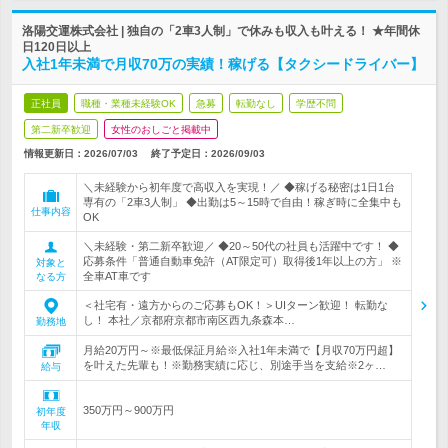
洛陽交運株式会社 | 独自の「2車3人制」で休みも収入も叶える！ ★年間休
日120日以上
入社1年未満で月収70万の実績！稼げる【タクシードライバー】
正社員
職種・業種未経験OK
急募
転勤なし
学歴不問
第二新卒歓迎
女性のおしごと掲載中
情報更新日：2026/07/03
終了予定日：
2026/09/03
＼未経験から初年度で高収入を実現！／ ◆稼げる秘密は1日1台
専有の「2車3人制」 ◆出勤は5～15時で自由！稼ぎ時に全集中も
仕事内容
OK
＼未経験・第二新卒歓迎／ ◆20～50代の社員も活躍中です！ ◆
応募条件「普通自動車免許（AT限定可）取得後1年以上の方」 ※
対象と
全車AT車です
なる方
＜社宅有・遠方からのご応募もOK！＞UIターン歓迎！ 転勤な
し！ 本社／京都府京都市南区西九条森本…
勤務地
月給20万円～※最低保証月給※入社1年未満で【月収70万円超】
を叶えた先輩も！※勤務実績に応じ、別途手当を支給※2ヶ…
給与
350万円～900万円
初年度
年収