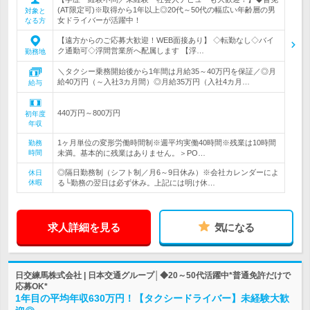
(AT限定可)※取得から1年以上◎20代～50代の幅広い年齢層の男
対象と
女ドライバーが活躍中！
なる方
【遠方からのご応募大歓迎！WEB面接あり】 ◇転勤なし◇バイ
ク通勤可◇浮間営業所へ配属します 【浮…
勤務地
＼タクシー乗務開始後から1年間は月給35～40万円を保証／◎月
給40万円（～入社3カ月間）◎月給35万円（入社4カ月…
給与
440万円～800万円
初年度
年収
1ヶ月単位の変形労働時間制※週平均実働40時間※残業は10時間
勤務
時間
未満。基本的に残業はありません。＞PO…
◎隔日勤務制（シフト制／月6～9日休み）※会社カレンダーによ
休日
休暇
る└勤務の翌日は必ず休み。上記には明け休…
求人詳細を見る
気になる
日交練馬株式会社 | 日本交通グループ│◆20～50代活躍中*普通免許だけで
応募OK*
1年目の平均年収630万円！【タクシードライバー】未経験大歓