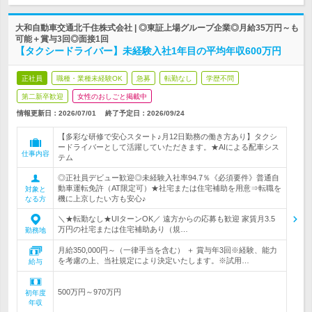
大和自動車交通北千住株式会社 | ◎東証上場グループ企業◎月給35万円～も
可能＋賞与3回◎面接1回
【タクシードライバー】未経験入社1年目の平均年収600万円
正社員
職種・業種未経験OK
急募
転勤なし
学歴不問
第二新卒歓迎
女性のおしごと掲載中
情報更新日：2026/07/01
終了予定日：
2026/09/24
【多彩な研修で安心スタート♪月12日勤務の働き方あり】タクシ
ードライバーとして活躍していただきます。★AIによる配車シス
仕事内容
テム
◎正社員デビュー歓迎◎未経験入社率94.7％《必須要件》普通自
動車運転免許（AT限定可）★社宅または住宅補助を用意⇒転職を
対象と
機に上京したい方も安心♪
なる方
＼★転勤なし★UIターンOK／ 遠方からの応募も歓迎 家賃月3.5
万円の社宅または住宅補助あり（規…
勤務地
月給350,000円～（一律手当を含む） ＋ 賞与年3回※経験、能力
を考慮の上、当社規定により決定いたします。※試用…
給与
500万円～970万円
初年度
年収