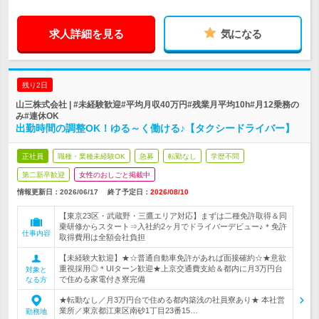
求人詳細を見る
気になる
残り2日
山三株式会社 | #未経験歓迎#平均月収40万円#残業月平均10h#月12乗務の
み#連休OK
出勤時間の調整OK！ゆる～く働ける♪【タクシードライバー】
正社員
職種・業種未経験OK
急募
転勤なし
学歴不問
第二新卒歓迎
女性のおしごと掲載中
情報更新日：2026/06/17
終了予定日：
2026/08/10
【東京23区・武蔵野・三鷹エリア対応】まずは二種免許取得＆同
乗研修からスタート⇒入社約2ヶ月でドライバーデビュー♪＊免許
仕事内容
取得費用は全額会社負担
【未経験大歓迎】★☆普通自動車免許があれば面接確約☆★意欲
重視採用◎＊UIターン歓迎★上京交通費支給＆都内に月3万円台
対象と
で住める家電付き寮完備
なる方
★転勤なし／月3万円台で住める都内築浅の社員寮あり★ 本社営
業所／東京都江東区南砂1丁目23番15…
勤務地