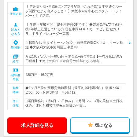
【 専用乗り場×無線配車×アプリ配車⇒これ全部"日本交通グルー
プ関西"だから出来ること！ 】大阪市内を中心にタクシードライ
仕事内容
バーとして活躍。
【 学歴・年齢不問！完全未経験OKです 】◆普通免許(AT可)取得
後1年以上経過している方 ◎全車両AT車！カーナビ、防犯カメ
対象と
ラ、ドライブレコーダー完備
なる方
※転勤なし ※マイカー・バイク・自転車通勤OK ※U・Iターン歓
迎 ◆大阪府大阪市淀川区三津屋南1…
勤務地
月給19万7,736円～80万円＋歩合給+賞与年2回【平均月収は50万
円程度】★売上の約50％が自分の給与になる給与…
給与
420万円～960万円
初年度
年収
◆1ヶ月単位の変形労働時間制（週平均40時間以内）※15：00～
勤務
時間
翌08：00（休憩3時間）※月に12…
* 隔日勤務制（月6日～8日休み）※月間12～13回の乗務※土日祝
休日
休暇
休み、連休も相談可能★出勤日の翌日…
求人詳細を見る
気になる