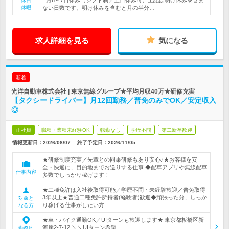
* 月6～7日休み（シフト制／土日休み可）上記は明け休みを含ま
休日
休暇
ない日数です。明け休みを含むと月の半分…
求人詳細を見る
気になる
新着
光洋自動車株式会社 | 東京無線グループ★平均月収40万★研修充実
【タクシードライバー】月12回勤務／普免のみでOK／安定収入
◎
正社員
職種・業種未経験OK
転勤なし
学歴不問
第二新卒歓迎
情報更新日：2026/08/07
終了予定日：
2026/11/05
★研修制度充実／先輩との同乗研修もあり安心♪★お客様を安
全・快適に、目的地までお送りする仕事 ◆配車アプリや無線配車
仕事内容
多数でしっかり稼げます！
★二種免許は入社後取得可能／学歴不問・未経験歓迎／普免取得
3年以上★普通二種免許所持者(経験者)歓迎◆頑張った分、しっか
対象と
り稼げる仕事がしたい方
なる方
★車・バイク通勤OK／UIターンも歓迎します★ 東京都板橋区新
河岸2-7-12 ＼＼UIターン希望…
勤務地