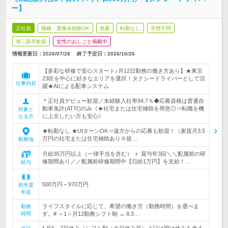
ー】
正社員
職種・業種未経験OK
急募
転勤なし
学歴不問
第二新卒歓迎
女性のおしごと掲載中
情報更新日：2026/07/28
終了予定日：
2026/10/26
【多彩な研修で安心スタート♪月12日勤務の働き方あり】★東京
23区を中心に好きなエリアを選択！タクシードライバーとして活
仕事内容
躍★AIによる配車システム
＊正社員デビュー歓迎／未経験入社率94.7％◆応募資格は普通自
動車免許(AT可)のみ《★社宅または住宅補助を用意◎⇒転職を機
対象と
に上京したい方も安心》
なる方
★転勤なし ★UIターンOK⇒遠方からの応募も歓迎！（家賃月3.5
万円の社宅または住宅補助あり※規…
勤務地
月給35万円以上（一律手当を含む） ＋ 賞与年3回＼＼配属前の研
修期間あり／／配属前研修期間中【日給1万円】を支給！…
給与
500万円～970万円
初年度
年収
ライフスタイルに応じて、希望の働き方（勤務時間）を選べま
勤務
時間
す。# ＜1＞月12勤務シフト制 → 8:3…