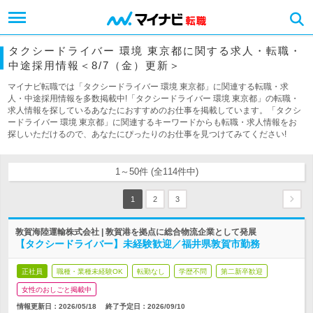
タクシードライバー 環境 東京都に関する求人・転職・
中途採用情報＜8/7（金）更新＞
マイナビ転職では「タクシードライバー 環境 東京都」に関連する転職・求
人・中途採用情報を多数掲載中!「タクシードライバー 環境 東京都」の転職・
求人情報を探しているあなたにおすすめのお仕事を掲載しています。「タクシ
ードライバー 環境 東京都」に関連するキーワードからも転職・求人情報をお
探しいただけるので、あなたにぴったりのお仕事を見つけてみてください!
1～50件 (全114件中)
1
2
3
敦賀海陸運輸株式会社 | 敦賀港を拠点に総合物流企業として発展
【タクシードライバー】未経験歓迎／福井県敦賀市勤務
正社員
職種・業種未経験OK
転勤なし
学歴不問
第二新卒歓迎
女性のおしごと掲載中
情報更新日：2026/05/18
終了予定日：
2026/09/10