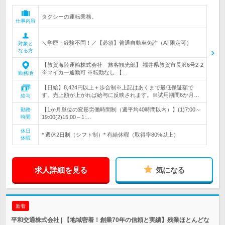
タクシーの運転業務。
仕事内容
＼学歴・経験不問！／【必須】普通自動車免許（AT限定可）
対象と
なる方
【敦賀海陸運輸株式会社 旅客観光部】 福井県敦賀市長沢6号2‐2
※マイカー通勤可 ※転勤なし 【…
勤務地
【日給】8,424円以上＋歩合制※上記はあくまで最低保証額で
す。売上額が上がれば給与に反映されます。※試用期間6か月…
給与
【1か月単位の変形労働時間制（週平均40時間以内）】(1)7:00～
勤務
時間
19:00(2)15:00～1:…
休日
* 週休2日制（シフト制）* 有給休暇（取得率80%以上）
休暇
求人詳細を見る
気になる
新着
平和交通株式会社 | 【地域密着！創業70年の信頼と実績】残業ほとんどな