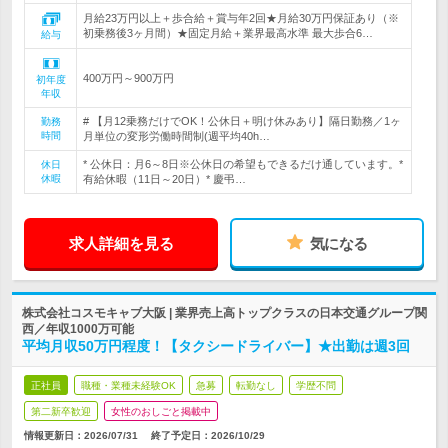
月給23万円以上＋歩合給＋賞与年2回★月給30万円保証あり（※
初乗務後3ヶ月間）★固定月給＋業界最高水準 最大歩合6…
給与
400万円～900万円
初年度
年収
# 【月12乗務だけでOK！公休日＋明け休みあり】隔日勤務／1ヶ
勤務
時間
月単位の変形労働時間制(週平均40h…
* 公休日：月6～8日※公休日の希望もできるだけ通しています。*
休日
休暇
有給休暇（11日～20日）* 慶弔…
求人詳細を見る
気になる
株式会社コスモキャブ大阪 | 業界売上高トップクラスの日本交通グループ関
西／年収1000万可能
平均月収50万円程度！【タクシードライバー】★出勤は週3回
正社員
職種・業種未経験OK
急募
転勤なし
学歴不問
第二新卒歓迎
女性のおしごと掲載中
情報更新日：2026/07/31
終了予定日：
2026/10/29