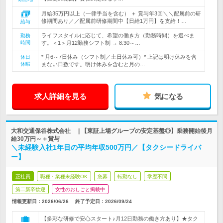
月給35万円以上（一律手当を含む） ＋ 賞与年3回＼＼配属前の研
修期間あり／／配属前研修期間中【日給1万円】を支給！…
給与
ライフスタイルに応じて、希望の働き方（勤務時間）を選べま
勤務
時間
す。＜1＞月12勤務シフト制 → 8:30～…
* 月6～7日休み（シフト制／土日休み可）* 上記は明け休みを含
休日
休暇
まない日数です。明け休みを含むと月の…
求人詳細を見る
気になる
大和交通保谷株式会社 | 【東証上場グループの安定基盤◎】乗務開始後月
給30万円～＋賞与
＼未経験入社1年目の平均年収500万円／【タクシードライバ
ー】
正社員
職種・業種未経験OK
急募
転勤なし
学歴不問
第二新卒歓迎
女性のおしごと掲載中
情報更新日：2026/06/26
終了予定日：
2026/09/24
【多彩な研修で安心スタート♪月12日勤務の働き方あり】★タク