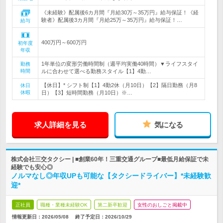
《未経験》配属後6カ月間『月給30万～35万円』給与保証！《経
験者》配属後3カ月間『月給25万～35万円』給与保証！…
給与
400万円～600万円
初年度
年収
1年単位の変形労働時間制（週平均実働40時間）▼ライフスタイ
勤務
時間
ルに合わせて選べる勤務スタイル【1】4勤…
【休日】* シフト制【1】4勤2休（月10日）【2】隔日勤務（月8
休日
休暇
日）【3】短時間勤務（月10日）※…
求人詳細を見る
気になる
株式会社三交タクシー | ■創業60年！三重交通グループ■最低月給保証で未
経験でも安心◎
ノルマなし◎年収UPも可能な【タクシードライバー】*未経験歓
迎*
正社員
職種・業種未経験OK
第二新卒歓迎
女性のおしごと掲載中
情報更新日：2026/05/08
終了予定日：
2026/10/29