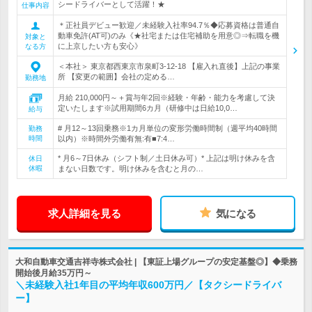
シードライバーとして活躍！★
仕事内容
＊正社員デビュー歓迎／未経験入社率94.7％◆応募資格は普通自
動車免許(AT可)のみ《★社宅または住宅補助を用意◎⇒転職を機
対象と
に上京したい方も安心》
なる方
＜本社＞ 東京都西東京市泉町3-12-18 【雇入れ直後】上記の事業
所 【変更の範囲】会社の定める…
勤務地
月給 210,000円～＋賞与年2回※経験・年齢・能力を考慮して決
定いたします※試用期間6カ月（研修中は日給10,0…
給与
# 月12～13回乗務※1カ月単位の変形労働時間制（週平均40時間
勤務
時間
以内）※時間外労働有無:有■7:4…
* 月6～7日休み（シフト制／土日休み可）* 上記は明け休みを含
休日
休暇
まない日数です。明け休みを含むと月の…
求人詳細を見る
気になる
大和自動車交通吉祥寺株式会社 | 【東証上場グループの安定基盤◎】◆乗務
開始後月給35万円～
＼未経験入社1年目の平均年収600万円／【タクシードライバ
ー】