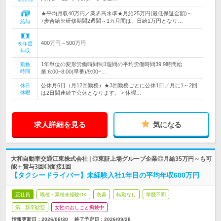
★平均月収40万円／業界高水準★月給25万円(最低保証金額)～
+歩合給※研修期間2週間～1カ月間は、日給1万円となり…
給与
400万円～500万円
初年度
年収
1年単位の変形労働時間制1週間の平均労働時間39.9時間始
勤務
時間
業:6:00~8:00(早番)/9:00~…
公休月6日（月12回勤務）★3回勤務ごとに公休1日／月に1～2回
休日
休暇
は2日間連続で公休となります。＜休暇…
求人詳細を見る
気になる
大和自動車交通江東株式会社 | ◎東証上場グループ企業◎月給35万円～も可
能＋賞与3回◎面接1回
【タクシードライバー】未経験入社1年目の平均年収600万円
正社員
職種・業種未経験OK
急募
転勤なし
学歴不問
第二新卒歓迎
女性のおしごと掲載中
情報更新日：2026/06/30
終了予定日：
2026/09/28