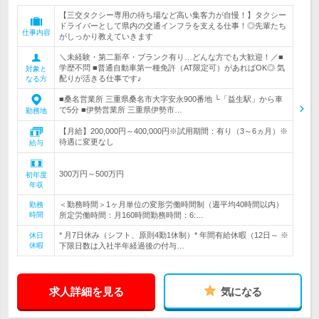
【三交タクシー専用の待ち場など高い集客力が自慢！】タクシー
ドライバーとして県内の交通インフラを支える仕事！◎先輩たち
仕事内容
がしっかり教えていきます
＼未経験・第二新卒・ブランク有り…どんな方でも大歓迎！／■
学歴不問 ■普通自動車第一種免許（AT限定可）があればOK◎ 気
対象と
配りが活きる仕事です♪
なる方
■桑名営業所 三重県桑名市大字安永900番地 └「益生駅」から車
で5分 ■伊勢営業所 三重県伊勢市…
勤務地
【月給】200,000円～400,000円※試用期間：有り（3～6ヵ月）※
待遇に変更なし
給与
300万円～500万円
初年度
年収
＜勤務時間＞1ヶ月単位の変形労働時間制（週平均40時間以内）
勤務
時間
所定労働時間：月160時間勤務時間：6:…
* 月7日休み（シフト、原則4勤1休制）* 年間有給休暇（12日～ ※
休日
休暇
下限日数は入社半年経過後の付与…
求人詳細を見る
気になる