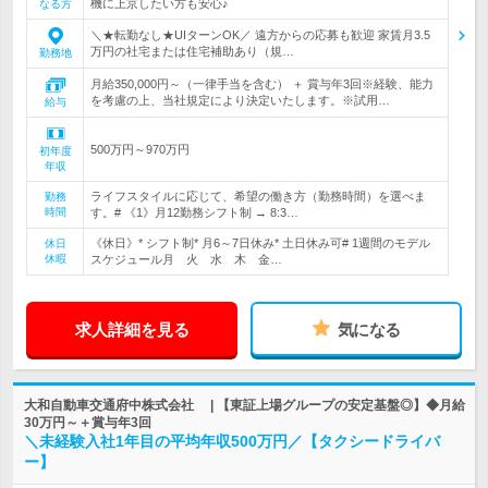
機に上京したい方も安心♪
なる方
＼★転勤なし★UIターンOK／ 遠方からの応募も歓迎 家賃月3.5
万円の社宅または住宅補助あり（規…
勤務地
月給350,000円～（一律手当を含む） ＋ 賞与年3回※経験、能力
を考慮の上、当社規定により決定いたします。※試用…
給与
500万円～970万円
初年度
年収
ライフスタイルに応じて、希望の働き方（勤務時間）を選べま
勤務
時間
す。# 《1》月12勤務シフト制 → 8:3…
《休日》* シフト制* 月6～7日休み* 土日休み可# 1週間のモデル
休日
休暇
スケジュール月 火 水 木 金…
求人詳細を見る
気になる
大和自動車交通府中株式会社 | 【東証上場グループの安定基盤◎】◆月給
30万円～＋賞与年3回
＼未経験入社1年目の平均年収500万円／【タクシードライバ
ー】