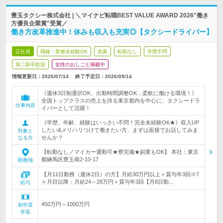
豊玉タクシー株式会社 | ＼マイナビ転職BEST VALUE AWARD 2026"働き
方優良企業賞"受賞／
働き方改革推進中！休みも収入も充実◎【タクシードライバー】
正社員
職種・業種未経験OK
急募
転勤なし
学歴不問
第二新卒歓迎
女性のおしごと掲載中
情報更新日：2026/07/14
終了予定日：
2026/09/14
《週休3日制選択OK、出勤時間調整OK…柔軟に働ける環境！》
全国トップクラスの売上を誇る東京都内を中心に、タクシードラ
仕事内容
イバーとして活躍！
《学歴、年齢、経験はいっさい不問！完全未経験OK★》収入UP
したい&メリハリつけて働きたい方、まずは面接でお話してみま
対象と
せんか？
なる方
【転勤なし／マイカー通勤可★寮完備★副業もOK】 本社：東京
都練馬区豊玉南2-10-17
勤務地
【月11日勤務（週休2日）の方】月給30万円以上＋賞与年3回※7
ヶ月目以降：月給24～28万円＋賞与年3回【月8日勤…
給与
450万円～1000万円
初年度
年収