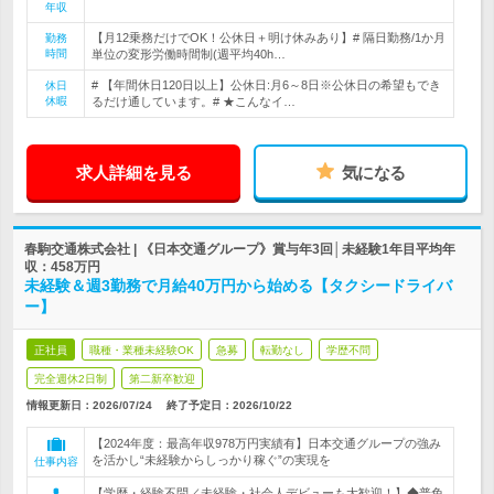
年収
【月12乗務だけでOK！公休日＋明け休みあり】# 隔日勤務/1か月
勤務
時間
単位の変形労働時間制(週平均40h…
# 【年間休日120日以上】公休日:月6～8日※公休日の希望もでき
休日
休暇
るだけ通しています。# ★こんなイ…
求人詳細を見る
気になる
春駒交通株式会社 | 《日本交通グループ》賞与年3回│未経験1年目平均年
収：458万円
未経験＆週3勤務で月給40万円から始める【タクシードライバ
ー】
正社員
職種・業種未経験OK
急募
転勤なし
学歴不問
完全週休2日制
第二新卒歓迎
情報更新日：2026/07/24
終了予定日：
2026/10/22
【2024年度：最高年収978万円実績有】日本交通グループの強み
を活かし“未経験からしっかり稼ぐ”の実現を
仕事内容
【学歴・経験不問／未経験・社会人デビューも大歓迎！】◆普免