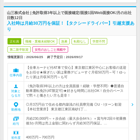
山三株式会社 | 免許取得3年以上で面接確定/面接1回/Web面接OK/月の出社
日数12日
入社時は月給30万円を保証！【タクシードライバー】引越支援あ
り
正社員
職種・業種未経験OK
急募
転勤なし
学歴不問
第二新卒歓迎
女性のおしごと掲載中
情報更新日：2026/06/25
終了予定日：
2026/09/17
【全車カーナビ付AT車で安心】東京都江東区中心にお客様の送迎
をお任せ★稼ぎたい派は乗務デビューすぐ月収50万円～可！ゆっ
仕事内容
たり派は月収30万円～も可
《免許取得3年以上の方は全員面接！経験・学歴不問》◆普通自
動車運転免許(AT限定可)★好きな時間に出社OK！自分のペース
対象と
で黙々と働きたい方も是非！
なる方
◎月3万円台で住める都内築浅の社員寮完備 ◎U・Iターン歓迎
【本社営業所】 東京都江東区南砂1丁…
勤務地
月給230,000円～＋歩合給（最大歩合64％）＋賞与年2回※初乗務
後3か月間は売上金額に関わらず月給30万円保証。…
給与
400万円～700万円
初年度