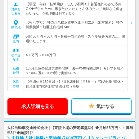
【学歴・年齢・転職回数…ぜんぶ不問！】普通免許のみで応募
OK★子供のために稼ぎたい／たくさん休みたい／無理なく働き
対象と
たい etc…応募理由は何でもOK
なる方
【横浜本社】 神奈川県横浜市中区山下町210 【旭営業所】 神奈
川県横浜市旭区上白根町740-1…
勤務地
月給30万円～60万円＋各種手当※経験・スキル等を考慮の上、優
遇いたします。
給与
450万円～1000万円
初年度
年収
1カ月単位の変形労働時間制（週平均40時間以内）★シフト制／
勤務
時間
8：00～翌4：00の間で実働14.25…
【年間休日130日以上】*週休2日制（月8日～）*有給休暇*産休・
休日
休暇
育児休暇*特別休暇*介護休暇（※取…
求人詳細を見る
気になる
大和自動車交通株式会社 | 【東証上場の安定基盤◎】◆月給35万円～＋賞与
年3回◆面接1回
＼未経験入社1年目の平均年収600万円／【タクシードライバ