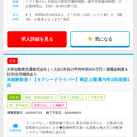
シフト制※1ヶ月単位の変形労働時間制（週平均実働40時間）※
勤務
時間
出勤時間は、5:00～15:00の間で自…
# 【 年間休日120日以上 】* 月10～11日（シフト制）※「2勤
休日
休暇
1休」が基本となります* 有給…
求人詳細を見る
気になる
新着
大和自動車交通株式会社 | ＜入社1年目の平均年収600万円＞退職金制度＆
社宅/住宅補助あり
未経験歓迎！【タクシードライバー】東証上場/賞与年3回/面接1
回
正社員
職種・業種未経験OK
急募
転勤なし
学歴不問
第二新卒歓迎
女性のおしごと掲載中
情報更新日：2026/07/16
終了予定日：
2026/08/24
【ノルマなし／充実研修で安心】東京23区を中心に、お客様の送
迎業務をお任せします◆勤務時間を選べる柔軟な働き方◎AI配車
仕事内容
システムで効率的に走れる