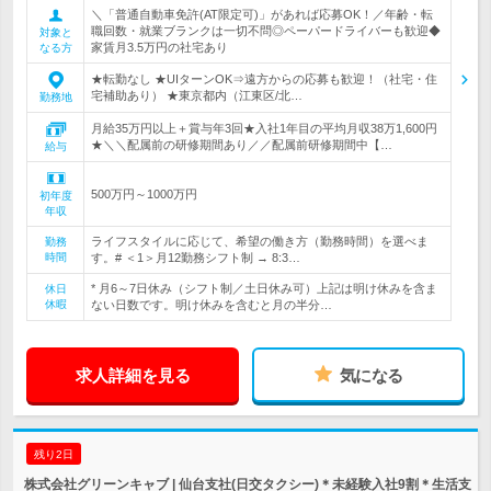
＼「普通自動車免許(AT限定可)」があれば応募OK！／年齢・転
職回数・就業ブランクは一切不問◎ペーパードライバーも歓迎◆
対象と
家賃月3.5万円の社宅あり
なる方
★転勤なし ★UIターンOK⇒遠方からの応募も歓迎！（社宅・住
宅補助あり） ★東京都内（江東区/北…
勤務地
月給35万円以上＋賞与年3回★入社1年目の平均月収38万1,600円
★＼＼配属前の研修期間あり／／配属前研修期間中【…
給与
500万円～1000万円
初年度
年収
ライフスタイルに応じて、希望の働き方（勤務時間）を選べま
勤務
時間
す。# ＜1＞月12勤務シフト制 → 8:3…
* 月6～7日休み（シフト制／土日休み可）上記は明け休みを含ま
休日
休暇
ない日数です。明け休みを含むと月の半分…
求人詳細を見る
気になる
残り2日
株式会社グリーンキャブ | 仙台支社(日交タクシー)＊未経験入社9割＊生活支