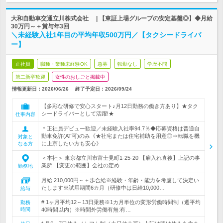
大和自動車交通立川株式会社 | 【東証上場グループの安定基盤◎】◆月給
30万円～＋賞与年3回
＼未経験入社1年目の平均年収500万円／【タクシードライバ
ー】
正社員
職種・業種未経験OK
急募
転勤なし
学歴不問
第二新卒歓迎
女性のおしごと掲載中
情報更新日：2026/06/26
終了予定日：
2026/09/24
【多彩な研修で安心スタート♪月12日勤務の働き方あり】★タク
シードライバーとして活躍!★
仕事内容
＊正社員デビュー歓迎／未経験入社率94.7％◆応募資格は普通自
動車免許(AT可)のみ《★社宅または住宅補助を用意◎⇒転職を機
対象と
に上京したい方も安心》
なる方
＜本社＞ 東京都立川市富士見町1-25-20 【雇入れ直後】上記の事
業所 【変更の範囲】会社の定め…
勤務地
月給 210,000円～＋歩合給※経験・年齢・能力を考慮して決定い
たします※試用期間6カ月（研修中は日給10,000…
給与
# 1ヶ月平均12～13日乗務※1カ月単位の変形労働時間制（週平均
勤務
時間
40時間以内）※時間外労働有無:有…