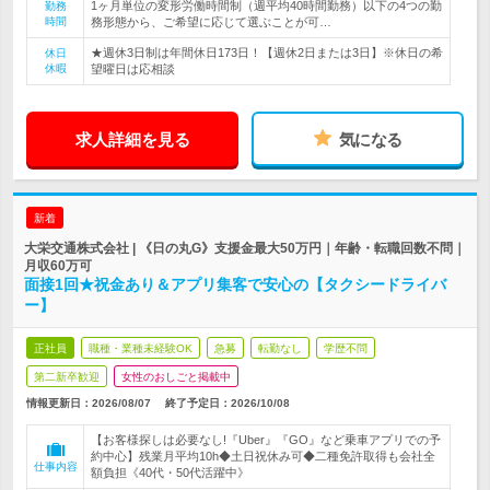
1ヶ月単位の変形労働時間制（週平均40時間勤務）以下の4つの勤
勤務
時間
務形態から、ご希望に応じて選ぶことが可…
★週休3日制は年間休日173日！【週休2日または3日】※休日の希
休日
休暇
望曜日は応相談
求人詳細を見る
気になる
新着
大栄交通株式会社 | 《日の丸G》支援金最大50万円｜年齢・転職回数不問｜
月収60万可
面接1回★祝金あり＆アプリ集客で安心の【タクシードライバ
ー】
正社員
職種・業種未経験OK
急募
転勤なし
学歴不問
第二新卒歓迎
女性のおしごと掲載中
情報更新日：2026/08/07
終了予定日：
2026/10/08
【お客様探しは必要なし!『Uber』『GO』など乗車アプリでの予
約中心】残業月平均10h◆土日祝休み可◆二種免許取得も会社全
仕事内容
額負担《40代・50代活躍中》