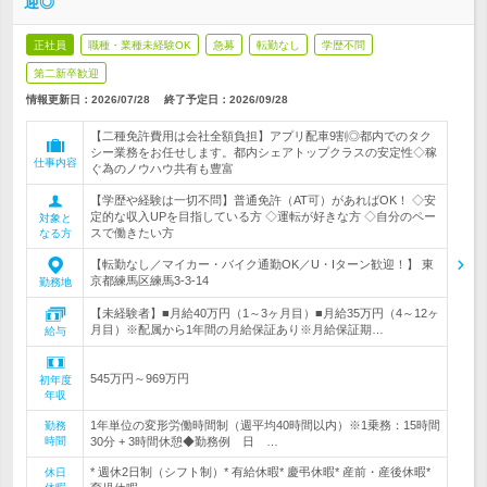
迎◎
正社員
職種・業種未経験OK
急募
転勤なし
学歴不問
第二新卒歓迎
情報更新日：2026/07/28
終了予定日：
2026/09/28
【二種免許費用は会社全額負担】アプリ配車9割◎都内でのタク
シー業務をお任せします。都内シェアトップクラスの安定性◇稼
仕事内容
ぐ為のノウハウ共有も豊富
【学歴や経験は一切不問】普通免許（AT可）があればOK！ ◇安
定的な収入UPを目指している方 ◇運転が好きな方 ◇自分のペー
対象と
スで働きたい方
なる方
【転勤なし／マイカー・バイク通勤OK／U・Iターン歓迎！】 東
京都練馬区練馬3-3-14
勤務地
【未経験者】■月給40万円（1～3ヶ月目）■月給35万円（4～12ヶ
月目）※配属から1年間の月給保証あり※月給保証期…
給与
545万円～969万円
初年度
年収
1年単位の変形労働時間制（週平均40時間以内）※1乗務：15時間
勤務
時間
30分 + 3時間休憩◆勤務例 日 …
* 週休2日制（シフト制）* 有給休暇* 慶弔休暇* 産前・産後休暇*
休日