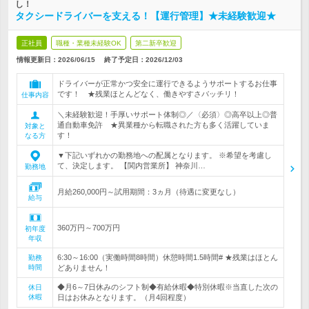
し！
タクシードライバーを支える！【運行管理】★未経験歓迎★
正社員
職種・業種未経験OK
第二新卒歓迎
情報更新日：2026/06/15
終了予定日：
2026/12/03
ドライバーが正常かつ安全に運行できるようサポートするお仕事
です！ ★残業ほとんどなく、働きやすさバッチリ！
仕事内容
＼未経験歓迎！手厚いサポート体制◎／〈必須〉◎高卒以上◎普
通自動車免許 ★異業種から転職された方も多く活躍していま
対象と
す！
なる方
▼下記いずれかの勤務地への配属となります。 ※希望を考慮し
て、決定します。 【関内営業所】 神奈川…
勤務地
月給260,000円～試用期間：3ヵ月（待遇に変更なし）
給与
360万円～700万円
初年度
年収
6:30～16:00（実働時間8時間）休憩時間1.5時間# ★残業はほとん
勤務
時間
どありません！
◆月6～7日休みのシフト制◆有給休暇◆特別休暇※当直した次の
休日
休暇
日はお休みとなります。（月4回程度）