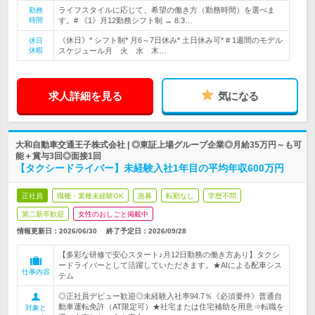
ライフスタイルに応じて、希望の働き方（勤務時間）を選べま
勤務
時間
す。# 《1》月12勤務シフト制 → 8:3…
《休日》* シフト制* 月6～7日休み* 土日休み可* # 1週間のモデル
休日
休暇
スケジュール月 火 水 木…
求人詳細を見る
気になる
大和自動車交通王子株式会社 | ◎東証上場グループ企業◎月給35万円～も可
能＋賞与3回◎面接1回
【タクシードライバー】未経験入社1年目の平均年収600万円
正社員
職種・業種未経験OK
急募
転勤なし
学歴不問
第二新卒歓迎
女性のおしごと掲載中
情報更新日：2026/06/30
終了予定日：
2026/09/28
【多彩な研修で安心スタート♪月12日勤務の働き方あり】タクシ
ードライバーとして活躍していただきます。★AIによる配車シス
仕事内容
テム
◎正社員デビュー歓迎◎未経験入社率94.7％《必須要件》普通自
動車運転免許（AT限定可）★社宅または住宅補助を用意⇒転職を
対象と