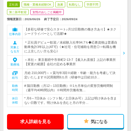
正社員
職種・業種未経験OK
急募
転勤なし
学歴不問
第二新卒歓迎
女性のおしごと掲載中
情報更新日：2026/06/26
終了予定日：
2026/09/24
【多彩な研修で安心スタート♪月12日勤務の働き方あり】★タク
シードライバーとして活躍!★
仕事内容
＊正社員デビュー歓迎／未経験入社率94.7％◆応募資格は普通自
動車免許3年以上(AT可)《★社宅・住宅補助を用意◎⇒転職を機
対象と
に上京したい方も安心》
なる方
＜本社＞ 東京都府中市幸町2-13-7 【雇入れ直後】上記の事業所
【変更の範囲】会社の定める事業所
勤務地
月給 210,000円～＋賞与年3回※経験・年齢・能力を考慮して決
定いたします※試用期間6カ月（研修中は日給10,0…
給与
# 隔日勤務（月12～13日勤務）※1カ月単位の変形労働時間制
勤務
時間
（週平均40時間以内）※時間外労働有無…
* 月6～7日休み（シフト制／土日休み可）上記は明け休みを含ま
休日
休暇
ない日数です。明け休みを含むと月の半分…
求人詳細を見る
気になる