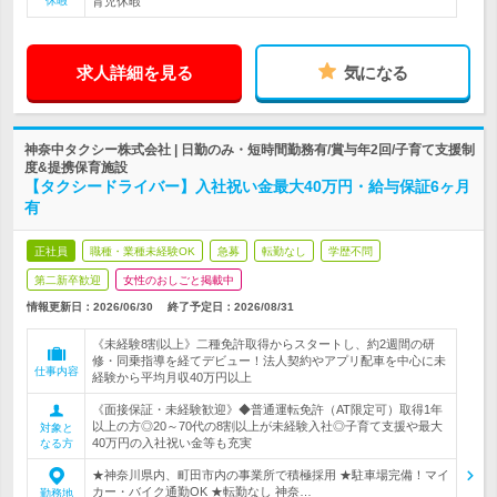
休暇
育児休暇
求人詳細を見る
気になる
神奈中タクシー株式会社 | 日勤のみ・短時間勤務有/賞与年2回/子育て支援制
度&提携保育施設
【タクシードライバー】入社祝い金最大40万円・給与保証6ヶ月
有
正社員
職種・業種未経験OK
急募
転勤なし
学歴不問
第二新卒歓迎
女性のおしごと掲載中
情報更新日：2026/06/30
終了予定日：
2026/08/31
《未経験8割以上》二種免許取得からスタートし、約2週間の研
修・同乗指導を経てデビュー！法人契約やアプリ配車を中心に未
仕事内容
経験から平均月収40万円以上
《面接保証・未経験歓迎》◆普通運転免許（AT限定可）取得1年
以上の方◎20～70代の8割以上が未経験入社◎子育て支援や最大
対象と
40万円の入社祝い金等も充実
なる方
★神奈川県内、町田市内の事業所で積極採用 ★駐車場完備！マイ
カー・バイク通勤OK ★転勤なし 神奈…
勤務地