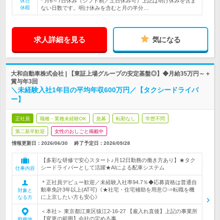
* 月6～7日休み（シフト制／土日休み可）上記は明け休みを含ま
休日
休暇
ない日数です。明け休みを含むと月の半分…
求人詳細を見る
気になる
大和自動車株式会社 | 【東証上場グループの安定基盤◎】◆月給35万円～＋
賞与年3回
＼未経験入社1年目の平均年収600万円／【タクシードライバ
ー】
正社員
職種・業種未経験OK
急募
転勤なし
学歴不問
第二新卒歓迎
女性のおしごと掲載中
情報更新日：2026/06/30
終了予定日：
2026/09/28
【多彩な研修で安心スタート♪月12日勤務の働き方あり】★タク
シードライバーとして活躍★AIによる配車システム
仕事内容
＊正社員デビュー歓迎／未経験入社率94.7％◆応募資格は普通自
動車免許3年以上(AT可)《★社宅・住宅補助を用意◎⇒転職を機
対象と
に上京したい方も安心》
なる方
＜本社＞ 東京都江東区猿江2-16-27 【雇入れ直後】上記の事業所
【変更の範囲】会社の定める事…
勤務地