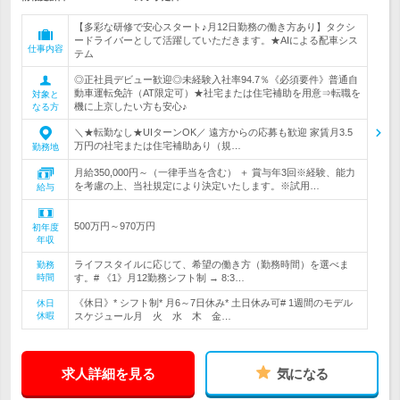
【多彩な研修で安心スタート♪月12日勤務の働き方あり】タクシ
ードライバーとして活躍していただきます。★AIによる配車シス
仕事内容
テム
◎正社員デビュー歓迎◎未経験入社率94.7％《必須要件》普通自
動車運転免許（AT限定可）★社宅または住宅補助を用意⇒転職を
対象と
機に上京したい方も安心♪
なる方
＼★転勤なし★UIターンOK／ 遠方からの応募も歓迎 家賃月3.5
万円の社宅または住宅補助あり（規…
勤務地
月給350,000円～（一律手当を含む） ＋ 賞与年3回※経験、能力
を考慮の上、当社規定により決定いたします。※試用…
給与
500万円～970万円
初年度
年収
ライフスタイルに応じて、希望の働き方（勤務時間）を選べま
勤務
時間
す。# 《1》月12勤務シフト制 → 8:3…
《休日》* シフト制* 月6～7日休み* 土日休み可# 1週間のモデル
休日
休暇
スケジュール月 火 水 木 金…
求人詳細を見る
気になる