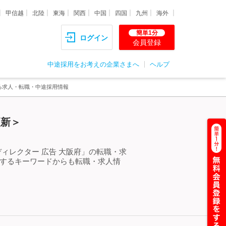
甲信越
北陸
東海
関西
中国
四国
九州
海外
簡単1分
ログイン
会員登録
中途採用をお考えの企業さまへ
ヘルプ
する求人・転職・中途採用情報
更新＞
ィレクター 広告 大阪府」の転職・求
連するキーワードからも転職・求人情