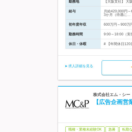
勤務地
【大阪支社】 大阪
給与
月給420,000
3か月（待遇に…
初年度年収
600万円～900万
勤務時間
9:00～18:0
休日・休暇
# 【年間休日12
求人詳細を見る
株式会社エム・シー
【広告企画営
職種・業種未経験OK
急募
転勤