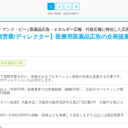
1
2
3
1件〜50件（全121件中）
・アンド・ピー | 医薬品広告・エネルギー広報・行政広報に特化した広
画営業/ディレクター】医療用医薬品広告の企画提
完全週休2日制
て深耕営業を行い、依頼されるプロモーション資材の企画を提案する仕事です。
やディレクションもお任せします。
以上（学部不問）医療業界での実務経験（職種不問）、広告やマーケティング業
行経験
ターン歓迎】 大阪本店／大阪府大阪市北区中之島2丁目2番2号 大阪中之島ビル
,000円～6,000,000円※経験・資格などを考慮して決定します※上記には固定残業手