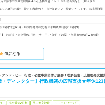
府大阪市中央区南船場4-4-3 心斎橋東急ビル 6F ※転勤当面なし 【雇入れ直…
円～630,000円※経験、能力を考慮の上、当社規定により決定いたします。※試用期間
円
0（実働8時間/休憩60分）時間外労働有無:有※平均残業時間20時間/月
0日】《休日》* 完全週休2日制（土・日）* 祝日《休暇》* 年間有給休暇→有給取…
気になる
・アンド・ピー | 行政・公益事業団体が顧客！理解促進・広報啓発支援
業・ディレクター】行政機関の広報支援★年休123
なし
完全週休2日制
第二新卒歓迎
リモートワーク可