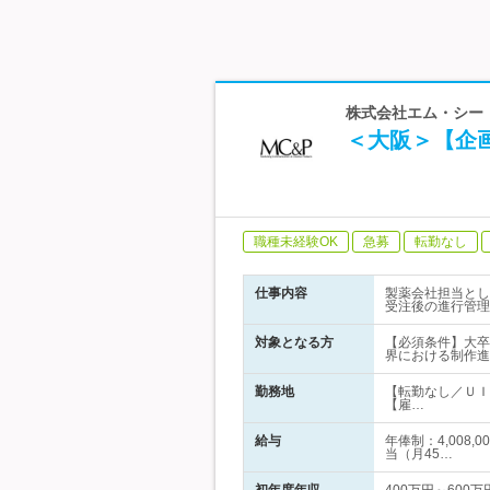
株式会社エム・シー
＜大阪＞【企
職種未経験OK
急募
転勤なし
仕事内容
製薬会社担当とし
受注後の進行管理
対象となる方
【必須条件】大卒
界における制作進
勤務地
【転勤なし／ＵＩ
【雇…
給与
年俸制：4,008
当（月45…