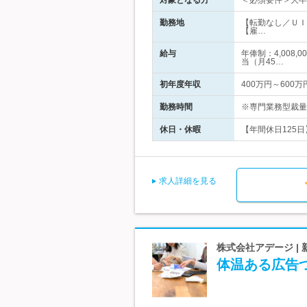
対象となる方
＜必須要件＞大卒
勤務地
【転勤なし／ＵＩ
【雇…
給与
年俸制：4,008
当（月45…
初年度年収
400万円～600万
勤務時間
※専門業務型裁量
休日・休暇
【年間休日125日
求人詳細を見る
株式会社アデージ |
体温ある広告