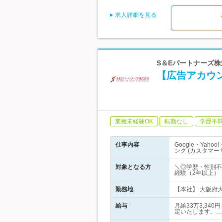
求人詳細を見る
S＆Eパートナーズ株
【広告アカウ
業種未経験OK
転勤なし
学歴不
仕事内容
Google・Yah
ング (カスタマ
対象となる方
＼◎学歴・性別不
経験（2年以上）
勤務地
【本社】 大阪府大
給与
月給33万3,34
定いたします。…