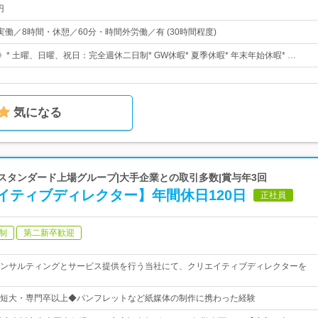
円
0・実働／8時間・休憩／60分・時間外労働／有 (30時間程度)
》* 土曜、日曜、祝日：完全週休二日制* GW休暇* 夏季休暇* 年末年始休暇* …
気になる
証スタンダード上場グループ|大手企業との取引多数|賞与年3回
イティブディレクター】年間休日120日
正社員
制
第二新卒歓迎
ンサルティングとサービス提供を行う当社にて、クリエイティブディレクターを
短大・専門卒以上◆パンフレットなど紙媒体の制作に携わった経験