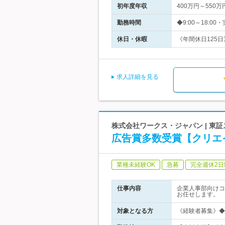
初年度年収
400万円～550万
勤務時間
◆9:00～18:0
休日・休暇
《年間休日125日
求人詳細を見る
株式会社ワークス・ジャパン | 東
広告賞多数受賞【クリエ
業種未経験OK
急募
完全週休2日
仕事内容
企業人事部向けコ
お任せします。
対象となる方
《経験者募集》◆