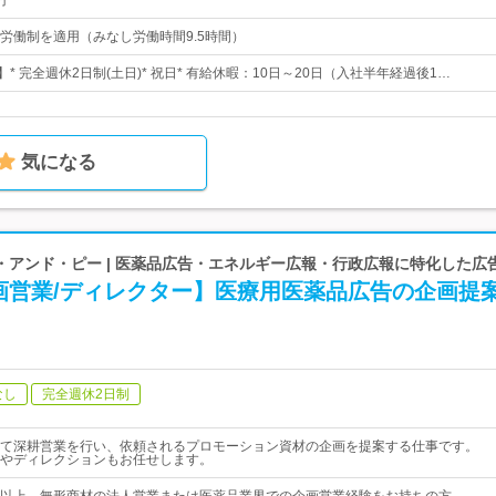
円
労働制を適用（みなし労働時間9.5時間）
】* 完全週休2日制(土日)* 祝日* 有給休暇：10日～20日（入社半年経過後1…
気になる
・アンド・ピー | 医薬品広告・エネルギー広報・行政広報に特化した広
画営業/ディレクター】医療用医薬品広告の企画提
なし
完全週休2日制
て深耕営業を行い、依頼されるプロモーション資材の企画を提案する仕事です。
やディレクションもお任せします。