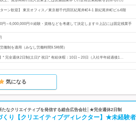
以上、無形商材の法人営業または医薬品業界での企画営業経験をお持ちの方
ターン歓迎】 東京オフィス／東京都千代田区紀尾井町4-1 新紀尾井町ビル6階
,000円～6,000,000円※経験・資格などを考慮して決定します※上記には固定残業手
円
労働制を適用（みなし労働時間9.5時間）
】* 完全週休2日制(土日)* 祝日* 有給休暇：10日～20日（入社半年経過後1…
気になる
 新たなクリエイティブを発信する総合広告会社│★完全週休2日制
づくり【クリエイティブディレクター】★未経験者