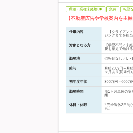
職種・業種未経験OK
急募
転勤
【不動産広告や学校案内を主軸
仕事内容
【クライアント
ジングまでを担当
対象となる方
【学歴不問／未経
腰を据えて働ける
勤務地
◎転勤なし／U・
給与
月給23万円～月
ヶ月あり(同条件)
初年度年収
300万円～600万
勤務時間
※1ヶ月単位の変形
組…
休日・休暇
* 完全週休2日
も…