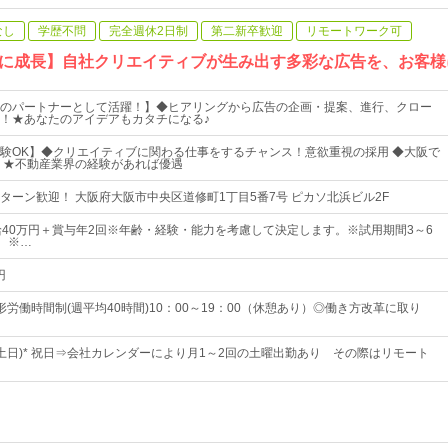
なし
学歴不問
完全週休2日制
第二新卒歓迎
リモートワーク可
に成長】自社クリエイティブが生み出す多彩な広告を、お客様
のパートナーとして活躍！】◆ヒアリングから広告の企画・提案、進行、クロー
！★あなたのアイデアもカタチになる♪
験OK】◆クリエイティブに関わる仕事をするチャンス！意欲重視の採用 ◆大阪で
 ★不動産業界の経験があれば優遇
Iターン歓迎！ 大阪府大阪市中央区道修町1丁目5番7号 ピカソ北浜ビル2F
給40万円＋賞与年2回※年齢・経験・能力を考慮して決定します。※試用期間3～6
。※…
円
労働時間制(週平均40時間)10：00～19：00（休憩あり）◎働き方改革に取り
制(土日)* 祝日⇒会社カレンダーにより月1～2回の土曜出勤あり その際はリモート