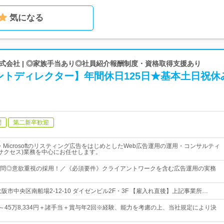
気になる
式会社 | ◎家族手当あり◎社員紹介報酬制度・資格取得支援あり
ントディレクター】年間休日125日★基本土日祝休
問
第二新卒歓迎
oo!・Microsoftのリスティング広告をはじめとしたWeb広告運用の運用・コンサルティ
ーサクセス)業務を中心にお任せします。
問◎意欲重視の採用！／《必須要件》クライアントワークを含む広告運用の実務
阪市中央区南船場2-12-10 ダイゼンビル2F・3F 【雇入れ直後】上記事業所…
0円～45万8,334円＋諸手当＋賞与年2回※経験、能力を考慮の上、当社規定により決