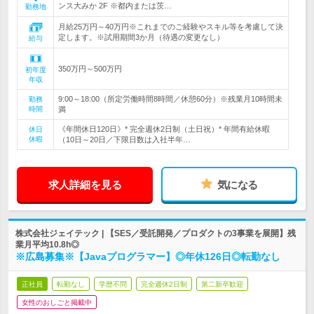
ンス大みか 2F ※都内または茨…
勤務地
月給25万円～40万円※これまでのご経験やスキル等を考慮して決
定します。※試用期間3か月（待遇の変更なし）
給与
350万円～500万円
初年度
年収
9:00～18:00（所定労働時間8時間／休憩60分）※残業月10時間未
勤務
時間
満
《年間休日120日》* 完全週休2日制（土日祝）* 年間有給休暇
休日
休暇
（10日～20日／下限日数は入社半年…
求人詳細を見る
気になる
株式会社ジェイテック | 【SES／受託開発／プロダクトの3事業を展開】残
業月平均10.8h◎
※広島募集※【Javaプログラマー】◎年休126日◎転勤なし
正社員
転勤なし
学歴不問
完全週休2日制
第二新卒歓迎
女性のおしごと掲載中