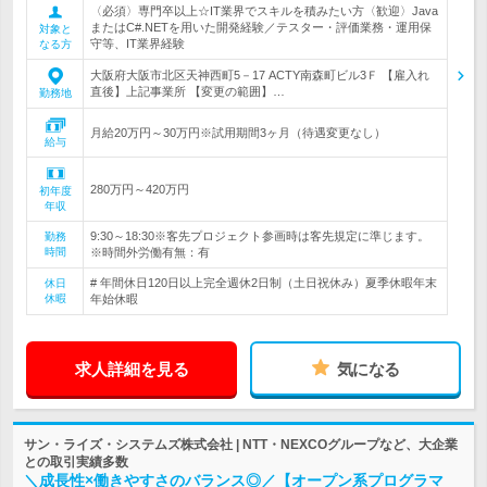
〈必須〉専門卒以上☆IT業界でスキルを積みたい方〈歓迎〉Java
またはC#.NETを用いた開発経験／テスター・評価業務・運用保
対象と
守等、IT業界経験
なる方
大阪府大阪市北区天神西町5－17 ACTY南森町ビル3Ｆ 【雇入れ
直後】上記事業所 【変更の範囲】…
勤務地
月給20万円～30万円※試用期間3ヶ月（待遇変更なし）
給与
280万円～420万円
初年度
年収
9:30～18:30※客先プロジェクト参画時は客先規定に準じます。
勤務
時間
※時間外労働有無：有
# 年間休日120日以上完全週休2日制（土日祝休み）夏季休暇年末
休日
休暇
年始休暇
求人詳細を見る
気になる
サン・ライズ・システムズ株式会社 | NTT・NEXCOグループなど、大企業
との取引実績多数
＼成長性×働きやすさのバランス◎／【オープン系プログラマ