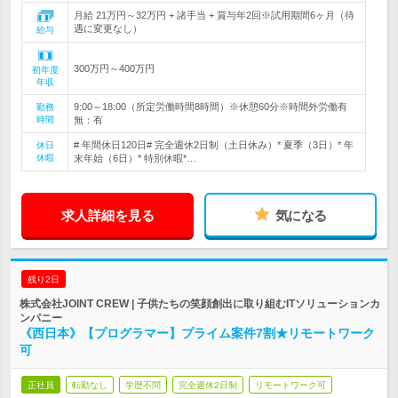
月給 21万円～32万円 + 諸手当 + 賞与年2回※試用期間6ヶ月（待
遇に変更なし）
給与
300万円～400万円
初年度
年収
9:00～18:00（所定労働時間8時間）※休憩60分※時間外労働有
勤務
時間
無：有
# 年間休日120日# 完全週休2日制（土日休み）* 夏季（3日）* 年
休日
休暇
末年始（6日）* 特別休暇*…
求人詳細を見る
気になる
残り2日
株式会社JOINT CREW | 子供たちの笑顔創出に取り組むITソリューションカ
ンパニー
《西日本》【プログラマー】プライム案件7割★リモートワーク
可
正社員
転勤なし
学歴不問
完全週休2日制
リモートワーク可