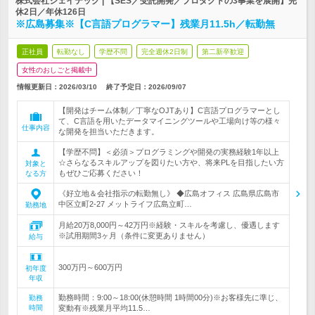
株式会社ジェイテック | 【SES／受託開発／プロダクトの3事業を展開】完
休2日／年休126日
※広島募集※【C言語プログラマー】残業月11.5h／転勤無
正社員
転勤なし
学歴不問
完全週休2日制
第二新卒歓迎
女性のおしごと掲載中
情報更新日：2026/03/10
終了予定日：
2026/09/07
【開発はチーム体制／丁寧なOJTあり】C言語プログラマーとし
て、C言語を用いたデータマイニングツールや工場向け等の様々
仕事内容
な開発を担当いただきます。
【学歴不問】＜必須＞プログラミングや開発の実務経験1年以上
☆さらなるスキルアップを図りたい方や、将来PLを目指したい方
対象と
もぜひご応募ください！
なる方
《好立地＆会社指示の転勤無し》 ◆広島オフィス 広島県広島市
中区立町2-27 メットライフ広島立町…
勤務地
月給20万8,000円～42万円※経験・スキルを考慮し、優遇します
※試用期間3ヶ月（条件に変更ありません）
給与
300万円～600万円
初年度
年収
勤務時間：9:00～18:00(休憩時間 1時間00分)※お客様先に準じ、
勤務
時間
変動有※残業月平均11.5…