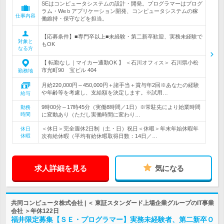
SEはコンピュータシステムの設計・開発。プログラマーはプログ
ラム・Weｂアプリケーション開発、コンピュータシステムの稼
仕事内容
働維持・保守などを担当。
【応募条件】■専門卒以上■未経験・第二新卒歓迎、実務未経験で
対象と
もOK
なる方
【 転勤なし｜マイカー通勤OK 】 ＜石川オフィス＞ 石川県小松
市光町90 宝ビル 404
勤務地
月給220,000円～450,000円＋諸手当＋賞与年2回※あなたの経験
や年齢等を考慮し、支給額を決定します。※試用…
給与
9時00分～17時45分（実働8時間／1日）※常駐先により始業時間
勤務
時間
に変動あり（ただし実働時間に変わり…
＜休日＞完全週休2日制（土・日）祝日＜休暇＞年末年始休暇年
休日
休暇
次有給休暇（平均有給休暇取得日数：14日／…
求人詳細を見る
気になる
共同コンピュータ株式会社 | ＜ 東証スタンダード上場企業グループのIT事業
会社 ＞年休122日
福井限定募集【ＳＥ・プログラマー】実務未経験者、第二新卒Ｏ