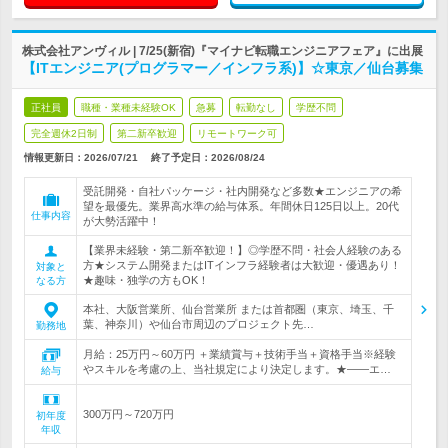
株式会社アンヴィル | 7/25(新宿)『マイナビ転職エンジニアフェア』に出展
【ITエンジニア(プログラマー／インフラ系)】☆東京／仙台募集
正社員
職種・業種未経験OK
急募
転勤なし
学歴不問
完全週休2日制
第二新卒歓迎
リモートワーク可
情報更新日：2026/07/21
終了予定日：
2026/08/24
受託開発・自社パッケージ・社内開発など多数★エンジニアの希
望を最優先。業界高水準の給与体系。年間休日125日以上。20代
仕事内容
が大勢活躍中！
【業界未経験・第二新卒歓迎！】◎学歴不問・社会人経験のある
方★システム開発またはITインフラ経験者は大歓迎・優遇あり！
対象と
★趣味・独学の方もOK！
なる方
本社、大阪営業所、仙台営業所 または首都圏（東京、埼玉、千
葉、神奈川）や仙台市周辺のプロジェクト先…
勤務地
月給：25万円～60万円 ＋業績賞与＋技術手当＋資格手当※経験
やスキルを考慮の上、当社規定により決定します。★――エ…
給与
300万円～720万円
初年度
年収