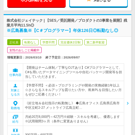
株式会社ジェイテック | 【SES／受託開発／プロダクトの3事業を展開】残
業月平均11.5h◎
※広島募集※【C＃プログラマー】年休126日◎転勤なし◎
正社員
転勤なし
学歴不問
完全週休2日制
第二新卒歓迎
女性のおしごと掲載中
情報更新日：2026/03/10
終了予定日：
2026/09/07
【開発はチーム体制／丁寧なOJTあり】C#プログラマーとして、
C#を用いたデータマイニングツールや自社パッケージ開発等を担
仕事内容
当していただきます。
【学歴不問】＜必須＞プログラミングや開発の実務経験1年以上
☆さらなるスキルアップを図りたい方や、将来PLを目指したい方
対象と
もぜひご応募ください！
なる方
《好立地＆会社指示の転勤無し》 ◆広島オフィス 広島県広島市
中区立町2-27 メットライフ広島立町…
勤務地
月給20万8,000円～42万円※経験・スキルを考慮し、優遇します
※試用期間3ヶ月（条件に変更ありません）
給与
300万円～600万円