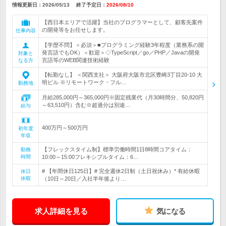
情報更新日：2026/05/13
終了予定日：
2026/08/10
【西日本エリアで活躍】当社のプログラマーとして、顧客先案件
の開発等をお任せします。
仕事内容
【学歴不問】＜必須＞■プログラミング経験3年程度（業務系の開
発言語でもOK）＜歓迎＞◇TypeScript／go／PHP／Javaの開発
対象と
言語等のWEB関連技術経験
なる方
【転勤なし】 ＜関西支社＞ 大阪府大阪市北区豊崎3丁目20‐10 大
明ビル ※リモートワーク・フル…
勤務地
月給285,000円～365,000円※固定残業代（月30時間分、50,820円
～63,510円）含む※超過分は別途…
給与
400万円～500万円
初年度
年収
【フレックスタイム制】標準労働時間1日8時間コアタイム：
勤務
時間
10:00～15:00フレキシブルタイム：6…
# 【年間休日125日】# 完全週休2日制（土日祝休み）* 有給休暇
休日
休暇
（10日～20日／入社半年後より…
求人詳細を見る
気になる