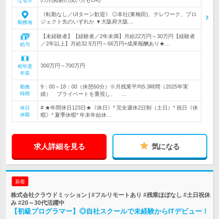
なる方
《転勤なし／UIターン歓迎》 ◎本社(東梅田)、テレワーク、プロ
ジェクト先のいずれか ▼大阪府大阪…
勤務地
【未経験者】【経験者／2年未満】月給22万円～30万円【経験者
／2年以上】月給32.9万円～66万円+成果報酬あり★…
給与
300万円～700万円
初年度
年収
9：00～18：00（休憩60分）※月残業平均5.3時間（2025年実
勤務
時間
績） プライベートを重視し、 …
# ★年間休日123日★《休日》* 完全週休2日制（土日）* 祝日《休
休日
休暇
暇》* 夏季休暇* 年末年始休…
求人詳細を見る
気になる
新着
株式会社クラウドミッション | #フルリモートあり #残業ほぼなし #土日祝休
み #20～30代活躍中
【初級プログラマー】◎自社スクールで未経験からITデビュー！