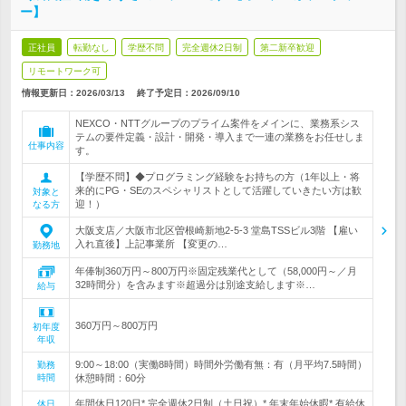
ー】
正社員
転勤なし
学歴不問
完全週休2日制
第二新卒歓迎
リモートワーク可
情報更新日：2026/03/13
終了予定日：
2026/09/10
NEXCO・NTTグループのプライム案件をメインに、業務系シス
テムの要件定義・設計・開発・導入まで一連の業務をお任せしま
仕事内容
す。
【学歴不問】◆プログラミング経験をお持ちの方（1年以上・将
来的にPG・SEのスペシャリストとして活躍していきたい方は歓
対象と
迎！）
なる方
大阪支店／大阪市北区曽根崎新地2-5-3 堂島TSSビル3階 【雇い
入れ直後】上記事業所 【変更の…
勤務地
年俸制360万円～800万円※固定残業代として（58,000円～／月
32時間分）を含みます※超過分は別途支給します※…
給与
360万円～800万円
初年度
年収
9:00～18:00（実働8時間）時間外労働有無：有（月平均7.5時間）
勤務
時間
休憩時間：60分
年間休日120日* 完全週休2日制（土日祝）* 年末年始休暇* 有給休
休日