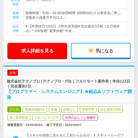
初年度
年収
勤務時間：9:00～18:00(休憩時間 1時間00分)※お客様先に準じ、
勤務
時間
変動有※残業月平均11.5…
# 【年間休日126日】※昨年度実績# 完全週休2日制（土日祝休
休日
休暇
み）* GW休暇* 夏季休暇* 年末…
求人詳細を見る
気になる
新着
株式会社テクノプロ | テクノプロ・IT社｜フルリモート案件有｜年休122日
｜完全週休2日
【プログラマー・システムエンジニア】★組込みソフトウェア開
発
正社員
業種未経験OK
急募
転勤なし
学歴不問
完全週休2日制
第二新卒歓迎
リモートワーク可
女性のおしごと掲載中
情報更新日：2026/08/04
終了予定日：
2026/09/07
【スキルや経験に合わせた工程からお任せ！】大手メーカーのプ