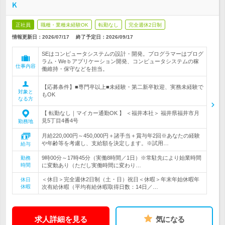
Ｋ
正社員
職種・業種未経験OK
転勤なし
完全週休2日制
情報更新日：2026/07/17
終了予定日：
2026/09/17
SEはコンピュータシステムの設計・開発。プログラマーはプログ
ラム・Weｂアプリケーション開発、コンピュータシステムの稼
仕事内容
働維持・保守などを担当。
【応募条件】■専門卒以上■未経験・第二新卒歓迎、実務未経験で
対象と
もOK
なる方
【 転勤なし｜マイカー通勤OK 】 ＜福井本社＞ 福井県福井市月
見5丁目4番4号
勤務地
月給220,000円～450,000円＋諸手当＋賞与年2回※あなたの経験
や年齢等を考慮し、支給額を決定します。※試用…
給与
9時00分～17時45分（実働8時間／1日）※常駐先により始業時間
勤務
時間
に変動あり（ただし実働時間に変わり…
＜休日＞完全週休2日制（土・日）祝日＜休暇＞年末年始休暇年
休日
休暇
次有給休暇（平均有給休暇取得日数：14日／…
求人詳細を見る
気になる