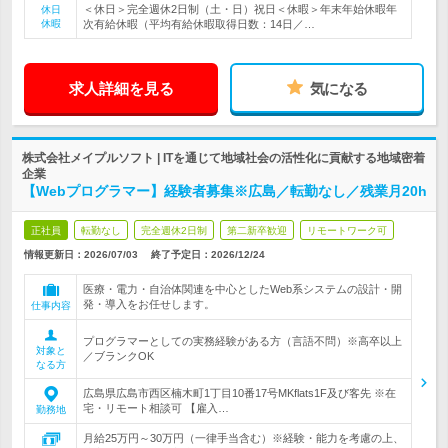
＜休日＞完全週休2日制（土・日）祝日＜休暇＞年末年始休暇年
休日
休暇
次有給休暇（平均有給休暇取得日数：14日／…
求人詳細を見る
気になる
株式会社メイプルソフト | ITを通じて地域社会の活性化に貢献する地域密着
企業
【Webプログラマー】経験者募集※広島／転勤なし／残業月20h
正社員
転勤なし
完全週休2日制
第二新卒歓迎
リモートワーク可
情報更新日：2026/07/03
終了予定日：
2026/12/24
医療・電力・自治体関連を中心としたWeb系システムの設計・開
発・導入をお任せします。
仕事内容
プログラマーとしての実務経験がある方（言語不問）※高卒以上
対象と
／ブランクOK
なる方
広島県広島市西区楠木町1丁目10番17号MKflats1F及び客先 ※在
宅・リモート相談可 【雇入…
勤務地
月給25万円～30万円（一律手当含む）※経験・能力を考慮の上、