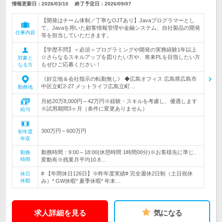
情報更新日：2026/03/10
終了予定日：
2026/09/07
【開発はチーム体制／丁寧なOJTあり】Javaプログラマーとし
て、Javaを用いた顧客情報管理や金融システム、自社製品の開発
仕事内容
等を担当していただきます。
【学歴不問】＜必須＞プログラミングや開発の実務経験1年以上
☆さらなるスキルアップを図りたい方や、将来PLを目指したい方
対象と
もぜひご応募ください！
なる方
《好立地＆会社指示の転勤無し》 ◆広島オフィス 広島県広島市
中区立町2-27 メットライフ広島立町…
勤務地
月給20万8,000円～42万円※経験・スキルを考慮し、優遇します
※試用期間3ヶ月（条件に変更ありません）
給与
300万円～600万円
初年度
年収
勤務時間：9:00～18:00(休憩時間 1時間00分)※お客様先に準じ、
勤務
時間
変動有※残業月平均10.8…
# 【年間休日126日】※昨年度実績# 完全週休2日制（土日祝休
休日
休暇
み）* GW休暇* 夏季休暇* 年末…
求人詳細を見る
気になる