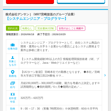
株式会社デンサン | 〈MRT宮崎放送のグループ企業〉
【システムエンジニア・プログラマー】
契約社員
転勤なし
完全週休2日制
女性のおしごと掲載中
情報更新日：2026/06/18
終了予定日：
2026/10/29
システムエンジニア・プログラマーとして、自社システム商品の
開発・運用から大手ＳＩ企業からの委託によるシステム開発まで
仕事内容
案件は多岐に渡ります。
【システム開発経験3年以上の方】情報処理関係技術者（SE、プ
対象と
ログラマーなど、Java・Webクリエイターなど）
なる方
【UIJターン歓迎】 宮崎本社での勤務となります。 ◆本社／宮崎
市大字赤江字飛江田224番地 ※マ…
勤務地
月給230,000円～300,000円※経験、能力を考慮の上決定します※
試用期間なし◆契約期間／6ヶ月◆期間の定め／…
給与
320万円～420万円
初年度
年収
9：00 ～17：30 （実働 7時間30分）※休憩時間：60分※月平均
勤務