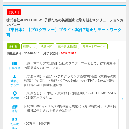
残り2日
株式会社JOINT CREW | 子供たちの笑顔創出に取り組むITソリューションカ
ンパニー
《東日本》【プログラマー】プライム案件7割★リモートワーク
可
正社員
転勤なし
学歴不問
完全週休2日制
リモートワーク可
情報更新日：2026/05/13
終了予定日：
2026/08/10
【東日本エリアで活躍】当社のプログラマーとして、顧客先案件
の開発等をお任せします。
仕事内容
【学歴不問】＜必須＞■プログラミング経験3年程度（業務系の開
発言語でもOK）＜歓迎＞◇TypeScript／go／PHP／Javaの開発
対象と
言語等のWEB関連技術経験
なる方
【転勤なし】 ＜本社＞ 東京都千代田区麹町4-8-1 THE MOCK-UP
401 ※基本フルリ…
勤務地
月給285,000円～365,000円※固定残業代（月30時間分、50,820円
～63,510円）含む※超過分は別途…
給与
400万円～500万円
初年度
年収