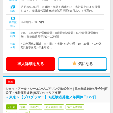
月給200,000円～※経験・年齢を考慮の上、当社規定により優遇
します。※残業代別途支給※試用期間6ヵ月あり（待遇の…
給与
350万円～800万円
初年度
年収
9:00～18:00所定労働時間：8時間休憩時間：60分時間外労働有
勤務
時間
無：有※残業月平均0～10時間
* 完全週休2日制（土・日）* 祝日* 有給休暇（10～20日）* GW休
休日
休暇
暇* 夏季休暇* 年末年始…
求人詳細を見る
気になる
新着
ジェイ・アール・シーエンジニアリング株式会社 | 日本無線100％子会社|官
公庁・海外案件多数|充実のキャリア支援
＜東京＞【プログラマー】★経験者募集／年間休日127日
正社員
急募
転勤なし
完全週休2日制
第二新卒歓迎