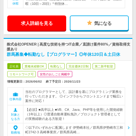
休暇
暇（10日～20日）* 特別休…
求人詳細を見る
気になる
株式会社OPENER | 高度な技術を持つIT企業／直請け案件80%／資格取得支
援あり
群馬募集◆転勤なし【プログラマー】◎年休120日＆土日休
正社員
業種未経験OK
転勤なし
完全週休2日制
第二新卒歓迎
リモートワーク可
女性のおしごと掲載中
情報更新日：2026/06/02
終了予定日：
2026/11/23
当社のプログラマーとして、設計書を基にプログラミング業務を
行っていただきます。 ◎インフラからフロントエンドまで幅広い
仕事内容
案件に対応！
【必須】■高卒以上 ■VB、C#、Java、PHP等を使用した開発経験
（1年以上）◎普通自動車運転免許／プロジェクト管理者として
対象と
の実務経験のある方歓迎！
なる方
◇以下のいずれかに配属します 伊勢崎本社／群馬県伊勢崎市三和
町2742-3 高崎事業所／群馬県高崎…
勤務地