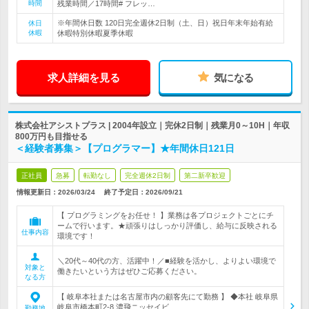
時間
残業時間／17時間# フレッ…
※年間休日数 120日完全週休2日制（土、日）祝日年末年始有給
休日
休暇
休暇特別休暇夏季休暇
求人詳細を見る
気になる
株式会社アシストプラス | 2004年設立｜完休2日制｜残業月0～10H｜年収
800万円も目指せる
＜経験者募集＞【プログラマー】★年間休日121日
正社員
急募
転勤なし
完全週休2日制
第二新卒歓迎
情報更新日：2026/03/24
終了予定日：
2026/09/21
【 プログラミングをお任せ！ 】業務は各プロジェクトごとにチ
ームで行います。★頑張りはしっかり評価し、給与に反映される
仕事内容
環境です！
＼20代～40代の方、活躍中！／■経験を活かし、よりよい環境で
対象と
働きたいという方はぜひご応募ください。
なる方
【 岐阜本社または名古屋市内の顧客先にて勤務 】 ◆本社 岐阜県
岐阜市橋本町2-8 濃飛ニッセイビ…
勤務地