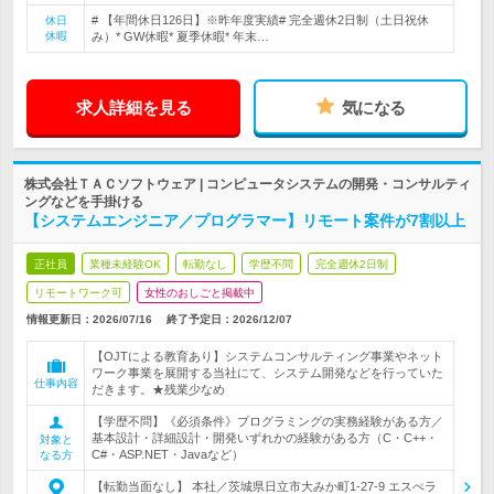
# 【年間休日126日】※昨年度実績# 完全週休2日制（土日祝休
休日
休暇
み）* GW休暇* 夏季休暇* 年末…
求人詳細を見る
気になる
株式会社ＴＡＣソフトウェア | コンピュータシステムの開発・コンサルティ
ングなどを手掛ける
【システムエンジニア／プログラマー】リモート案件が7割以上
正社員
業種未経験OK
転勤なし
学歴不問
完全週休2日制
リモートワーク可
女性のおしごと掲載中
情報更新日：2026/07/16
終了予定日：
2026/12/07
【OJTによる教育あり】システムコンサルティング事業やネット
ワーク事業を展開する当社にて、システム開発などを行っていた
仕事内容
だきます。★残業少なめ
【学歴不問】《必須条件》プログラミングの実務経験がある方／
基本設計・詳細設計・開発いずれかの経験がある方（C・C++・
対象と
C#・ASP.NET・Javaなど）
なる方
【転勤当面なし】 本社／茨城県日立市大みか町1-27-9 エスぺラ