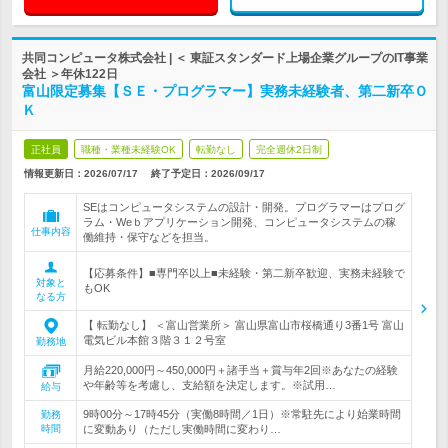
共同コンピュータ株式会社 | ＜ 東証スタンダード上場企業グループのIT事業
会社 ＞年休122日
富山限定募集【ＳＥ・プログラマー】実務未経験者、第二新卒Ｏ
Ｋ
正社員
職種・業種未経験OK
転勤なし
完全週休2日制
情報更新日：2026/07/17
終了予定日：
2026/09/17
SEはコンピュータシステムの設計・開発。プログラマーはプログ
ラム・Weｂアプリケーション開発、コンピュータシステムの稼
仕事内容
働維持・保守などを担当。
【応募条件】■専門卒以上■未経験・第二新卒歓迎、実務未経験で
対象と
もOK
なる方
【 転勤なし】 ＜富山営業所＞ 富山県富山市桜橋通り3番1号 富山
電気ビル本館３階３１２号室
勤務地
月給220,000円～450,000円＋諸手当＋賞与年2回※あなたの経験
や年齢等を考慮し、支給額を決定します。※試用…
給与
9時00分～17時45分（実働8時間／1日）※常駐先により始業時間
勤務
時間
に変動あり（ただし実働時間に変わり…