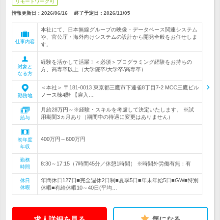
リモートワーク可
情報更新日：2026/06/16
終了予定日：
2026/11/05
本社にて、日本無線グループの映像・データベース関連システム
や、官公庁・海外向けシステムの設計から開発全般をお任せしま
仕事内容
す。
経験を活かして活躍！＜必須＞プログラミング経験をお持ちの
対象と
方、高専卒以上（大学院卒/大学卒/高専卒）
なる方
＜本社＞ 〒181-0013 東京都三鷹市下連雀8丁目7-2 MCC三鷹ビル
ノース棟4階 【雇入…
勤務地
月給28万円～※経験・スキルを考慮して決定いたします。 ※試
用期間3ヵ月あり（期間中の待遇に変更はありません）
給与
400万円～600万円
初年度
年収
勤務
8:30～17:15（7時間45分／休憩1時間） ※時間外労働有無：有
時間
年間休日127日■完全週休2日制■夏季5日■年末年始5日■GW■特別
休日
休暇
休暇■有給休暇10～40日(平均…
求人詳細を見る
気になる