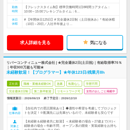
【フレックスタイム制】標準労働時間1日8時間コアタイム：
勤務
時間
10:00～15:00フレキシブルタイム：6…
# 【年間休日125日】# 完全週休2日制（土日祝休み）* 有給休暇
休日
休暇
（10日～20日／入社半年後より…
求人詳細を見る
気になる
リバーコンティニュー株式会社 | ★完全週休2日(土日祝)｜有給取得率76％
｜年収900万超も可能★
未経験歓迎！【プログラマー】★年休123日/残業月8h
正社員
職種・業種未経験OK
急募
転勤なし
学歴不問
完全週休2日制
第二新卒歓迎
リモートワーク可
女性のおしごと掲載中
情報更新日：2026/06/19
終了予定日：
2026/12/10
【自社内での受託開発あり】◆適性や希望を考慮してプロジェク
トを決定！※配属先には先輩がいるので、未経験者も安心です
仕事内容
【未経験＆経験者共に歓迎】＜未経験者の場合＞27歳まで(※)＜
経験者の場合＞年齢不問、オープン系の開発・実装経験をお持ち
対象と
の方(経験の浅い方もOK)