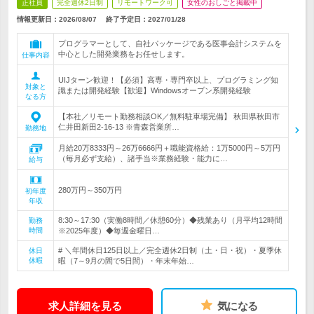
正社員
完全週休2日制
リモートワーク可
女性のおしごと掲載中
情報更新日：2026/08/07
終了予定日：
2027/01/28
プログラマーとして、自社パッケージである医事会計システムを
中心とした開発業務をお任せします。
仕事内容
UIJターン歓迎！【必須】高専・専門卒以上、プログラミング知
対象と
識または開発経験【歓迎】Windowsオープン系開発経験
なる方
【本社／リモート勤務相談OK／無料駐車場完備】 秋田県秋田市
仁井田新田2-16-13 ※青森営業所…
勤務地
月給20万8333円～26万6666円＋職能資格給：1万5000円～5万円
（毎月必ず支給）、諸手当※業務経験・能力に…
給与
280万円～350万円
初年度
年収
8:30～17:30（実働8時間／休憩60分）◆残業あり（月平均12時間
勤務
時間
※2025年度）◆毎週金曜日…
# ＼年間休日125日以上／完全週休2日制（土・日・祝）・夏季休
休日
休暇
暇（7～9月の間で5日間）・年末年始…
求人詳細を見る
気になる