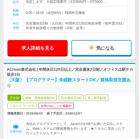
決定します。※固定残業代（3万8000円～4万5000…
給与
勤務
9:00～18:00（休憩60分）時間外労働有
時間
完全週休2日制（土日祝）年間休日120日有給休暇（初年度10日）
休日
休暇
年末年始休暇その他休暇（GW、盆等）
求人詳細を見る
気になる
ACrews株式会社 | 年間休日120日以上／完全週休2日制／オフィスは駅チカ
徒歩3分
〈大阪〉【プログラマー】未経験スタートOK／資格取得支援あ
り
正社員
職種・業種未経験OK
完全週休2日制
第二新卒歓迎
リモートワーク可
女性のおしごと掲載中
情報更新日：2026/06/19
終了予定日：
2026/12/07
当社のプログラマーとして、JavaやC#.NETを用いたC/Sシステ
ム、Webシステムの開発業務を行います。★スキルに見合ったプ
仕事内容
ロジェクトからスタート