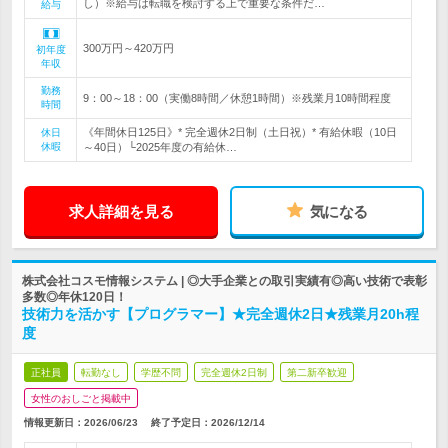
し）※給与は転職を検討する上で重要な条件だ…
給与
300万円～420万円
初年度
年収
勤務
9：00～18：00（実働8時間／休憩1時間）※残業月10時間程度
時間
《年間休日125日》* 完全週休2日制（土日祝）* 有給休暇（10日
休日
休暇
～40日）└2025年度の有給休…
求人詳細を見る
気になる
株式会社コスモ情報システム | ◎大手企業との取引実績有◎高い技術で表彰
多数◎年休120日！
技術力を活かす【プログラマー】★完全週休2日★残業月20h程
度
正社員
転勤なし
学歴不問
完全週休2日制
第二新卒歓迎
女性のおしごと掲載中
情報更新日：2026/06/23
終了予定日：
2026/12/14