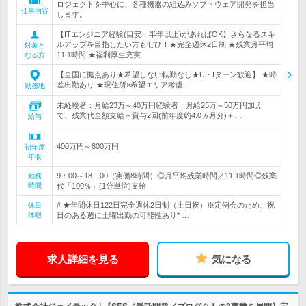
ロジェクトを中心に、各種機器の組込みソフトウェア開発を担当
仕事内容
します。
【ITエンジニア経験(目安：半年以上)があればOK】さらなるスキ
ルアップを目指したい方もぜひ！★完全週休2日制 ★残業月平均
対象と
11.1時間 ★福利厚生充実
なる方
【全国に拠点あり★希望しない転勤なし★U・Iターン歓迎】 ★時
差出勤あり ★現住所×希望エリア考慮…
勤務地
未経験者：月給23万～40万円経験者：月給25万～50万円加え
て、残業代全額支給＋賞与2回(前年度約4.0ヵ月分)＋…
給与
400万円～800万円
初年度
年収
9：00～18：00（実働8時間）◎月平均残業時間／11.1時間◎残業
勤務
時間
代「100％」(1分単位)支給
# ★年間休日122日完全週休2日制（土日祝）※定例会のため、祝
休日
休暇
日のある週に土曜出勤の可能性あり* …
求人詳細を見る
気になる