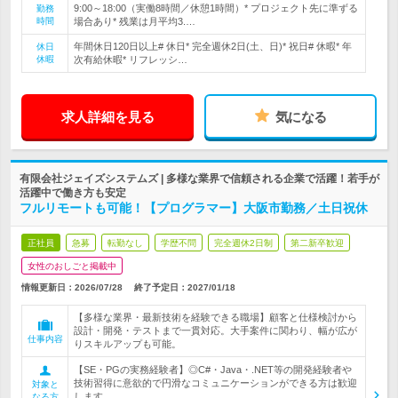
9:00～18:00（実働8時間／休憩1時間）* プロジェクト先に準ずる
勤務
時間
場合あり* 残業は月平均3.…
年間休日120日以上# 休日* 完全週休2日(土、日)* 祝日# 休暇* 年
休日
休暇
次有給休暇* リフレッシ…
求人詳細を見る
気になる
有限会社ジェイズシステムズ | 多様な業界で信頼される企業で活躍！若手が
活躍中で働き方も安定
フルリモートも可能！【プログラマー】大阪市勤務／土日祝休
正社員
急募
転勤なし
学歴不問
完全週休2日制
第二新卒歓迎
女性のおしごと掲載中
情報更新日：2026/07/28
終了予定日：
2027/01/18
【多様な業界・最新技術を経験できる職場】顧客と仕様検討から
設計・開発・テストまで一貫対応。大手案件に関わり、幅が広が
仕事内容
りスキルアップも可能。
【SE・PGの実務経験者】◎C#・Java・.NET等の開発経験者や
技術習得に意欲的で円滑なコミュニケーションができる方は歓迎
対象と
します。
なる方