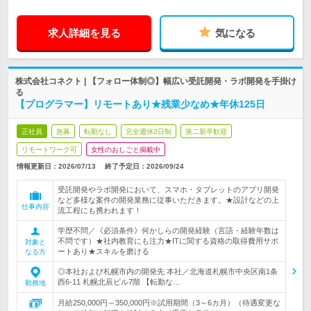
求人詳細を見る
気になる
株式会社コネクト | 【フォロー体制◎】幅広い受託開発・ラボ開発を手掛け
る
【プログラマー】リモートあり★残業少なめ★年休125日
正社員
急募
転勤なし
完全週休2日制
第二新卒歓迎
リモートワーク可
女性のおしごと掲載中
情報更新日：2026/07/13
終了予定日：
2026/09/24
受託開発やラボ開発において、スマホ・タブレットのアプリ開発
など多様な案件の開発業務に従事いただきます。★設計などの上
仕事内容
流工程にも携われます！
学歴不問／《必須条件》何かしらの開発経験（言語・経験年数は
不問です）★社内教育にも注力★ITに関する資格の取得費用サポ
対象と
ートあり★スキルを磨ける
なる方
◎本社および札幌市内の開発先 本社／北海道札幌市中央区南1条
西6-11 札幌北辰ビル7階 【転勤な…
勤務地
月給250,000円～350,000円※試用期間（3～6カ月）（待遇変更な