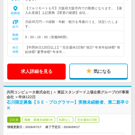
【フルリモートも可】大阪府大阪市内での勤務となります。 【雇
入れ直後】上記業務 【変更の範囲】会社…
勤務地
月給35万円～※経験・年齢・能力を考慮のうえ、決定いたしま
す。
給与
勤務
9：00～18：00（実働8時間）
時間
【年間休日120日以上】* 完全週休2日制* 祝日* 年末年始休暇* 有
休日
休暇
給休暇* 夏季休暇* 年末年…
求人詳細を見る
気になる
共同コンピュータ株式会社 | ＜ 東証スタンダード上場企業グループのIT事業
会社 ＞年休122日
石川限定募集【ＳＥ・プログラマー】実務未経験者、第二新卒Ｏ
Ｋ
正社員
職種・業種未経験OK
転勤なし
完全週休2日制
情報更新日：2026/07/17
終了予定日：
2026/09/17