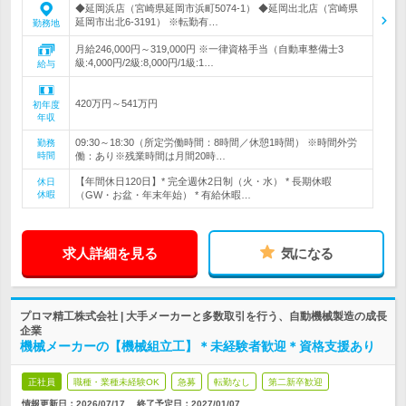
◆延岡浜店（宮崎県延岡市浜町5074-1） ◆延岡出北店（宮崎県
延岡市出北6-3191） ※転勤有…
勤務地
月給246,000円～319,000円 ※一律資格手当（自動車整備士3
級:4,000円/2級:8,000円/1級:1…
給与
420万円～541万円
初年度
年収
09:30～18:30（所定労働時間：8時間／休憩1時間） ※時間外労
勤務
時間
働：あり※残業時間は月間20時…
【年間休日120日】* 完全週休2日制（火・水） * 長期休暇
休日
休暇
（GW・お盆・年末年始） * 有給休暇…
求人詳細を見る
気になる
プロマ精工株式会社 | 大手メーカーと多数取引を行う、自動機械製造の成長
企業
機械メーカーの【機械組立工】＊未経験者歓迎＊資格支援あり
正社員
職種・業種未経験OK
急募
転勤なし
第二新卒歓迎
情報更新日：2026/07/17
終了予定日：
2027/01/07