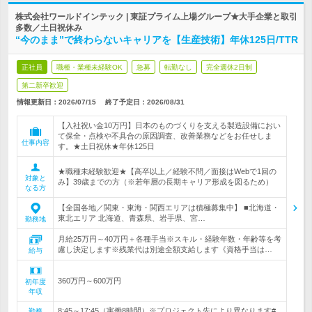
株式会社ワールドインテック | 東証プライム上場グループ★大手企業と取引
多数／土日祝休み
“今のまま”で終わらないキャリアを【生産技術】年休125日/TTR
正社員
職種・業種未経験OK
急募
転勤なし
完全週休2日制
第二新卒歓迎
情報更新日：2026/07/15
終了予定日：
2026/08/31
【入社祝い金10万円】日本のものづくりを支える製造設備におい
て保全・点検や不具合の原因調査、改善業務などをお任せしま
仕事内容
す。★土日祝休★年休125日
★職種未経験歓迎★【高卒以上／経験不問／面接はWebで1回の
対象と
み】39歳までの方（※若年層の長期キャリア形成を図るため）
なる方
【全国各地／関東・東海・関西エリアは積極募集中】 ■北海道・
東北エリア 北海道、青森県、岩手県、宮…
勤務地
月給25万円～40万円＋各種手当※スキル・経験年数・年齢等を考
慮し決定します※残業代は別途全額支給します《資格手当は…
給与
360万円～600万円
初年度
年収
8:45～17:45（実働8時間）※プロジェクト先により異なります#
勤務