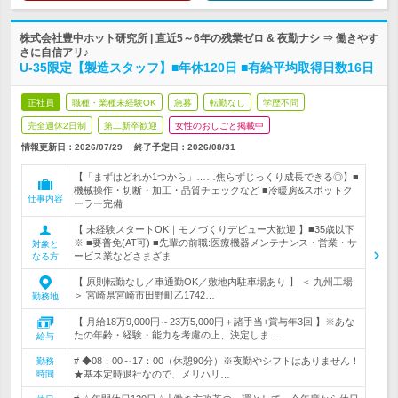
株式会社豊中ホット研究所 | 直近5～6年の残業ゼロ & 夜勤ナシ ⇒ 働きやす
さに自信アリ♪
U‐35限定【製造スタッフ】■年休120日 ■有給平均取得日数16日
正社員
職種・業種未経験OK
急募
転勤なし
学歴不問
完全週休2日制
第二新卒歓迎
女性のおしごと掲載中
情報更新日：2026/07/29
終了予定日：
2026/08/31
【「まずはどれか1つから」……焦らずじっくり成長できる◎】■
機械操作・切断・加工・品質チェックなど ■冷暖房&スポットク
仕事内容
ーラー完備
【 未経験スタートOK｜モノづくりデビュー大歓迎 】■35歳以下
※ ■要普免(AT可) ■先輩の前職:医療機器メンテナンス・営業・サ
対象と
ービス業などさまざま
なる方
【 原則転勤なし／車通勤OK／敷地内駐車場あり 】 ＜ 九州工場
＞ 宮崎県宮崎市田野町乙1742…
勤務地
【 月給18万9,000円～23万5,000円＋諸手当+賞与年3回 】※あな
たの年齢・経験・能力を考慮の上、決定しま…
給与
# ◆08：00～17：00（休憩90分）※夜勤やシフトはありません！
勤務
時間
★基本定時退社なので、メリハリ…