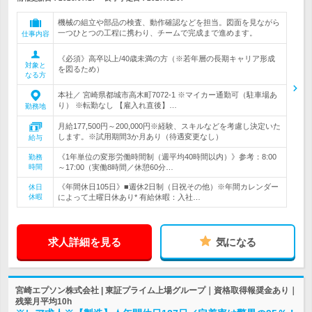
機械の組立や部品の検査、動作確認などを担当。図面を見ながら
一つひとつの工程に携わり、チームで完成まで進めます。
仕事内容
《必須》高卒以上/40歳未満の方（※若年層の長期キャリア形成
対象と
を図るため）
なる方
本社／ 宮崎県都城市高木町7072-1 ※マイカー通勤可（駐車場あ
り） ※転勤なし 【雇入れ直後】…
勤務地
月給177,500円～200,000円※経験、スキルなどを考慮し決定いた
します。※試用期間3か月あり（待遇変更なし）
給与
《1年単位の変形労働時間制（週平均40時間以内）》参考：8:00
勤務
時間
～17:00（実働8時間／休憩60分…
《年間休日105日》■週休2日制（日祝その他）※年間カレンダー
休日
休暇
によって土曜日休あり* 有給休暇：入社…
求人詳細を見る
気になる
宮崎エプソン株式会社 | 東証プライム上場グループ｜資格取得報奨金あり｜
残業月平均10h