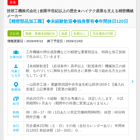
新着
技研工機株式会社 | 創業半世紀以上の歴史★ハイテク産業を支える精密機械
メーカー
【精密部品加工職】◆未経験歓迎◆独身寮有◆年間休日120日
正社員
職種・業種未経験OK
急募
転勤なし
完全週休2日制
情報更新日：2026/05/12
終了予定日：
2026/11/02
工作機械や押出成形機などの精密な重要部品を、特殊な加工技術
で生み出していきます。
仕事内容
【未経験歓迎】《必須条件》高卒以上《歓迎条件》機械加工の経
験。ものづくりに興味を持ち前向きに業務へ取り組める方をお待
対象と
ちしています。
なる方
＜山田井工場＞ 愛媛県四国中央市金生町山田井1818-1 【雇入れ
直後】上記事業所 【変更の範囲】…
勤務地
月給20万円～※経験・能力を考慮の上、決定いたします。 ※試
用期間6ヶ月あり（期間中の待遇に変更はありません）
給与
08：00～17：00（1日あたり所定労働時間8時間） 休憩：60分時
勤務
時間
間外労働：有
完全週休2日制（土・日）その他（会社カレンダーあり） 年間休
休日
休暇
日120日 有給休暇（10～20日） G…