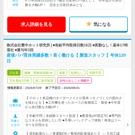
# ☆年間休日120日☆└働き方改革の一環として 今年度から休日
休日
休暇
数を大幅UP！ 完全土日祝日休みとな…
求人詳細を見る
気になる
株式会社豊中ホット研究所 | ■有給平均取得日数16日 ■夜勤なし！基本17時
退社 ■賞与年3回
産後パパ育休実績多数！長く働ける【 製造スタッフ 】年休120
日
正社員
職種・業種未経験OK
急募
転勤なし
学歴不問
完全週休2日制
第二新卒歓迎
女性のおしごと掲載中
情報更新日：2026/07/29
終了予定日：
2026/08/31
【 小ロット多品種のオーダーメイドが基本⇒モノづくりの面白さ
を味わえる 】■工作機を使ったホースの各種加工・製造 ■今年度
仕事内容
から休日数を大幅UP！
【 年齢不問｜未経験スタート歓迎 】■要普免(AT限定可) ■専門的
なスキルを習得したい方 ■手厚いバックアップ体制！将来はリー
対象と
ダーを目指せる
なる方
【 原則転勤なし／車通勤OK／敷地内駐車場あり 】 ＜ 九州工場