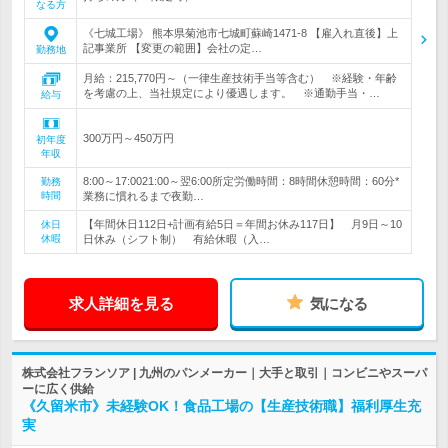
なる方
《七城工場》 熊本県菊池市七城町蘇崎1471-8 【雇入れ直後】上
記事業所 【変更の範囲】会社の定…
勤務地
月給：215,770円～（一律生産技術手当等含む） ※経験・年齢
を考慮の上、当社規定により優遇します。 ※通勤手当・…
給与
300万円～450万円
初年度
年収
8:00～17:0021:00～翌6:00所定労働時間：8時間休憩時間：60分*
勤務
時間
業務に慣れるまで夜勤…
【年間休日112日+計画有給5日＝年間お休み117日】 月9日～10
休日
休暇
日休み（シフト制） 有給休暇（入…
求人詳細を見る
気になる
株式会社フランソア | 九州のパンメーカー｜大手と取引｜コンビニやスーパ
ーに広く供給
《久留米市》未経験OK！食品工場の【生産技術職】福利厚生充
実