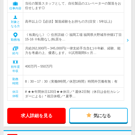
当社の製造スタッフとして、自社製品のエレベーターの製造をお
任せします◎
仕事内容
高卒以上◎【必須】製造経験をお持ちの方(目安：5年以上)
対象と
なる方
《 転勤なし》 ◇ 住所詳細 ◇ 福岡工場 福岡県大野城市仲畑1丁目
15-16 ※転勤なし(転居を…
勤務地
月給262,000円～345,000円(一律支給手当含む)※年齢、経験、能
力を考慮の上、優遇します。※試用期間6ヶ月…
給与
400万円～550万円
初年度
年収
勤務
8：30～17：30（実働8時間／休憩1時間）時間外労働有無：有
時間
# ★★年間休日120日★★休日／* 週休2日制（休日は会社カレン
休日
休暇
ダーによる）* 祝日休暇／* 夏季…
求人詳細を見る
気になる