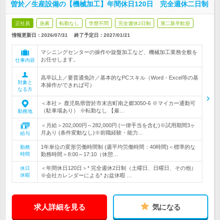
曽於／生産設備の【機械加工】年間休日120日 完全週休二日制
正社員
急募
転勤なし
学歴不問
完全週休2日制
第二新卒歓迎
情報更新日：2026/07/31
終了予定日：
2027/01/21
マシニングセンターの操作や旋盤加工など、機械加工業務全般を
お任せします。
仕事内容
高卒以上／要普通免許／基本的なPCスキル（Word・Excel等の基
対象と
本操作ができれば可）
なる方
＜本社＞ 鹿児島県曽於市末吉町南之郷3050-6 ※マイカー通勤可
（駐車場あり） ※転勤なし 【雇…
勤務地
＜月給＞202,000円～282,000円 (一律手当を含む)※試用期間3ヶ
月あり (条件変動なし)※前職経験・能力…
給与
1年単位の変形労働時間制 (週平均労働時間：40時間)＜標準的な
勤務
時間
勤務時間＞8:00～17:10（休憩…
＜年間休日120日＞* 完全週休2日制（土曜日、日曜日、その他）
休日
休暇
※会社カレンダーによる* お盆休暇 …
求人詳細を見る
気になる