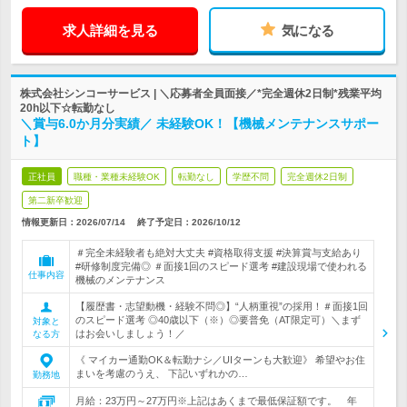
求人詳細を見る
気になる
株式会社シンコーサービス | ＼応募者全員面接／*完全週休2日制*残業平均
20h以下☆転勤なし
＼賞与6.0か月分実績／ 未経験OK！【機械メンテナンスサポー
ト】
正社員
職種・業種未経験OK
転勤なし
学歴不問
完全週休2日制
第二新卒歓迎
情報更新日：2026/07/14
終了予定日：
2026/10/12
＃完全未経験者も絶対大丈夫 #資格取得支援 #決算賞与支給あり
#研修制度完備◎ ＃面接1回のスピード選考 #建設現場で使われる
仕事内容
機械のメンテナンス
【履歴書・志望動機・経験不問◎】“人柄重視”の採用！＃面接1回
のスピード選考 ◎40歳以下（※）◎要普免（AT限定可）＼まず
対象と
はお会いしましょう！／
なる方
《 マイカー通勤OK＆転勤ナシ／UIターンも大歓迎》 希望やお住
まいを考慮のうえ、 下記いずれかの…
勤務地
月給：23万円～27万円※上記はあくまで最低保証額です。 年