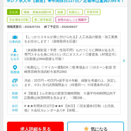
※レア求人※【製造】★年間休日127日／定着率は驚異の95％！
正社員
職種・業種未経験OK
急募
転勤なし
学歴不問
完全週休2日制
第二新卒歓迎
女性のおしごと掲載中
情報更新日：2026/07/31
終了予定日：
2026/08/27
【しっかりスキルが身に付けられる】人工水晶の製造・加工業務
をお任せします！《資格取得を応援》
仕事内容
《未経験者歓迎！学歴・性別不問》ものづくりに興味がある方、
専門スキルを身に付けたい方にオススメ！◎要普免（AT限定可）
対象と
1次面接はWeb面接も可能！
なる方
◇転勤なし ◇マイカー通勤OK ◇駐車場あり ◇UIターン歓迎 宮
崎県宮崎市清武町今泉丙1860
勤務地
月給：20万円～43万円+諸手当※年齢、経験を考慮の上、決定し
ます。※3ヶ月の試用期間あり（待遇同一）※待遇条件の詳…
給与
# 【製造】1ヵ月単位の変形労働時間制 ※週平均40時間以内下
勤務
時間
記勤務は休憩時間を含みます。・3勤3休…
# ★★年間休日127日★★# 【休日】◇完全週休2日制（土日祝、
休日
休暇
他）※会社カレンダーあり# 【休暇…
求人詳細を見る
気になる