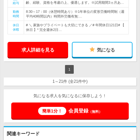
齢、経験、資格を考慮の上、優遇します。※試用期間3ヵ月あ…
給与
8:30～17：00（休憩時間あり）※1年単位の変形労働時間制（週
勤務
時間
平均40時間以内）時間外労働有無:…
# ＼ 家族やプライベートも大切にできる ／# 年間休日121日# 【
休日
休暇
休日 】* 完全週休2日…
求人詳細を見る
気になる
1
1～21件 (全21件中)
気になる求人を気になるに保存しよう！
会員登録
簡単1分！
（無料）
関連キーワード