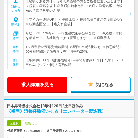
【経験がある方はもちろん未経験の方もご応募歓迎いたします】
＜必須＞◎高卒以上 ◎普通自動車免許 ＜歓迎＞◎電気系・機械
対象と
系の学部学科卒の方 等
なる方
【マイカー通勤OK】 ＜長崎工場＞ 長崎県諫早市津久葉町278-9
※転勤当面なし 【雇入れ直後】…
勤務地
月給：215,770円～（一律生産技術手当等含む） ※経験・年齢
を考慮の上、当社規定により優遇します。 ※通勤手当・…
給与
1ヶ月単位の変形労働時間制（週平均40時間以内）※休憩時間：
勤務
時間
60分※時間外労働有無：有（月平均25時…
【年間休日112日+計画有給5日＝年間お休み117日】* 月9日～10
休日
休暇
日休み（シフト制）* 有給休暇…
求人詳細を見る
気になる
日本昇降機株式会社 | *年休120日 *土日祝休み
《福岡》溶接経験活かせる【エレベーター製造職】
正社員
転勤なし
情報更新日：2026/05/19
終了予定日：
2026/11/09