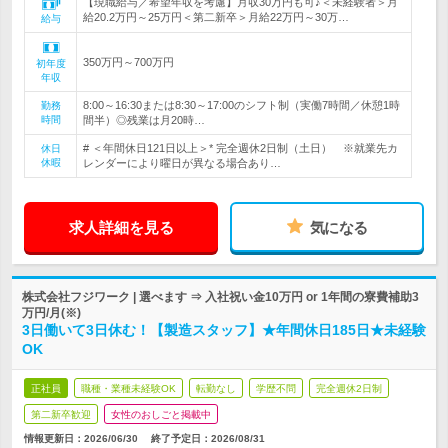
【現職給与／希望年収を考慮】月収30万円も可♪＜未経験者＞月
給20.2万円～25万円＜第二新卒＞月給22万円～30万…
給与
350万円～700万円
初年度
年収
8:00～16:30または8:30～17:00のシフト制（実働7時間／休憩1時
勤務
時間
間半）◎残業は月20時…
# ＜年間休日121日以上＞* 完全週休2日制（土日） ※就業先カ
休日
休暇
レンダーにより曜日が異なる場合あり…
求人詳細を見る
気になる
株式会社フジワーク | 選べます ⇒ 入社祝い金10万円 or 1年間の寮費補助3
万円/月(※)
3日働いて3日休む！【製造スタッフ】★年間休日185日★未経験
OK
正社員
職種・業種未経験OK
転勤なし
学歴不問
完全週休2日制
第二新卒歓迎
女性のおしごと掲載中
情報更新日：2026/06/30
終了予定日：
2026/08/31