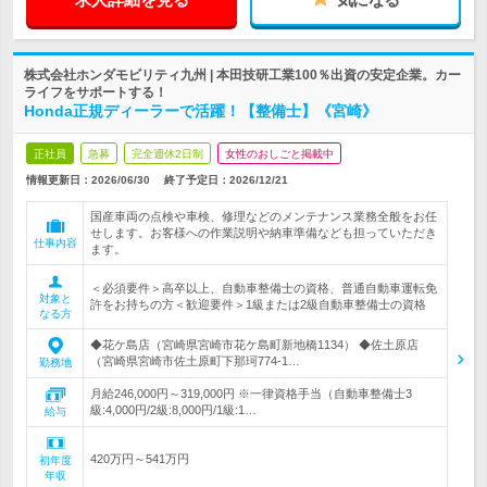
株式会社ホンダモビリティ九州 | 本田技研工業100％出資の安定企業。カー
ライフをサポートする！
Honda正規ディーラーで活躍！【整備士】《宮崎》
正社員
急募
完全週休2日制
女性のおしごと掲載中
情報更新日：2026/06/30
終了予定日：
2026/12/21
国産車両の点検や車検、修理などのメンテナンス業務全般をお任
せします。お客様への作業説明や納車準備なども担っていただき
仕事内容
ます。
＜必須要件＞高卒以上、自動車整備士の資格、普通自動車運転免
対象と
許をお持ちの方＜歓迎要件＞1級または2級自動車整備士の資格
なる方
◆花ケ島店（宮崎県宮崎市花ケ島町新地橋1134） ◆佐土原店
（宮崎県宮崎市佐土原町下那珂774‐1…
勤務地
月給246,000円～319,000円 ※一律資格手当（自動車整備士3
級:4,000円/2級:8,000円/1級:1…
給与
420万円～541万円
初年度
年収