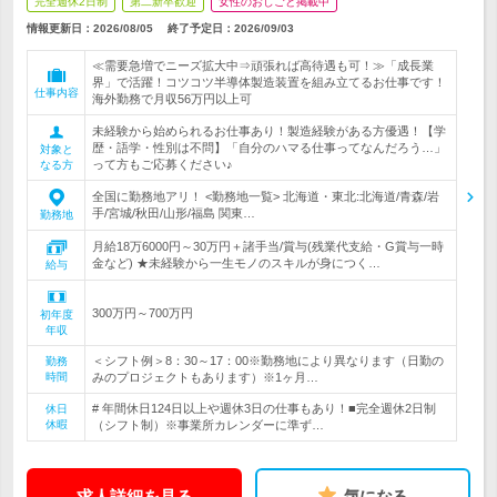
完全週休2日制
第二新卒歓迎
女性のおしごと掲載中
情報更新日：2026/08/05
終了予定日：
2026/09/03
≪需要急増でニーズ拡大中⇒頑張れば高待遇も可！≫「成長業
界」で活躍！コツコツ半導体製造装置を組み立てるお仕事です！
仕事内容
海外勤務で月収56万円以上可
未経験から始められるお仕事あり！製造経験がある方優遇！【学
歴・語学・性別は不問】「自分のハマる仕事ってなんだろう…」
対象と
って方もご応募ください♪
なる方
全国に勤務地アリ！ <勤務地一覧> 北海道・東北:北海道/青森/岩
手/宮城/秋田/山形/福島 関東…
勤務地
月給18万6000円～30万円＋諸手当/賞与(残業代支給・G賞与一時
金など) ★未経験から一生モノのスキルが身につく…
給与
300万円～700万円
初年度
年収
＜シフト例＞8：30～17：00※勤務地により異なります（日勤の
勤務
時間
みのプロジェクトもあります）※1ヶ月…
# 年間休日124日以上や週休3日の仕事もあり！■完全週休2日制
休日
休暇
（シフト制）※事業所カレンダーに準ず…
求人詳細を見る
気になる