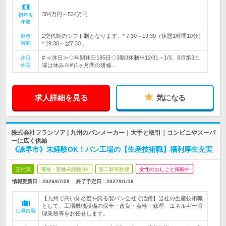
384万円～534万円
初年度
年収
2交代制のシフト制となります。* 7:30～19:30（休憩1時間10分）
勤務
時間
* 19:30～翌7:30…
# ≪休日≫◇年間休日185日◇3勤3休制※12/31～1/3、8月第3土
休日
休暇
曜は休み※約1ヶ月間の研修…
求人詳細を見る
気になる
株式会社フランソア | 九州のパンメーカー｜大手と取引｜コンビニやスーパ
ーに広く供給
《諫早市》未経験OK！パン工場の【生産技術職】福利厚生充実
正社員
職種・業種未経験OK
第二新卒歓迎
女性のおしごと掲載中
情報更新日：2026/07/28
終了予定日：
2027/01/18
【九州で高い知名度を誇る製パン会社で活躍】当社の生産技術職
として、工場機械設備の保全・改良・点検・修理、エネルギー管
仕事内容
理業務等をお任せします。