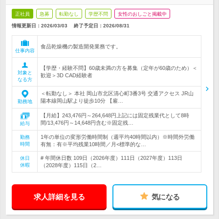
正社員
急募
転勤なし
学歴不問
女性のおしごと掲載中
情報更新日：2026/03/03
終了予定日：
2026/08/31
食品乾燥機の製造開発業務です。
仕事内容
【学歴・経験不問】60歳未満の方を募集（定年が60歳のため）＜
対象と
歓迎＞3D CAD経験者
なる方
＜転勤なし＞ 本社 岡山市北区清心町3番3号 交通アクセス JR山
陽本線岡山駅より徒歩10分 【雇…
勤務地
【月給】243,476円～264,648円上記には固定残業代として8時
間/13,476円～14,648円含む※固定残…
給与
1年の単位の変形労働時間制（週平均40時間以内）※時間外労働
勤務
時間
有無：有※平均残業10時間／月<標準的な…
# 年間休日数 109日（2026年度）111日（2027年度）113日
休日
休暇
（2028年度）115日（2…
求人詳細を見る
気になる