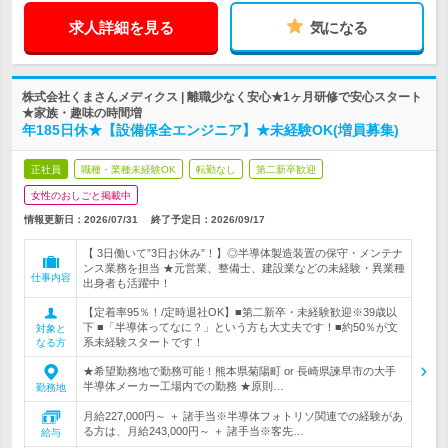
求人詳細を見る
気になる
株式会社くまさんメディクス | 離職少なく安心★1ヶ月研修で安心スタート
★家族・趣味の時間増
年185日休★【設備保全エンジニア】★未経験OK(増員募集)
正社員
職種・業種未経験OK
転勤なし
第二新卒歓迎
女性のおしごと掲載中
情報更新日：2026/07/31
終了予定日：
2026/09/17
【 3日働いて”3日お休み”！】◎半導体製造装置の保守・メンテナ
ンス業務を担当 ★元営業、整備士、建設業などの未経験・異業種
仕事内容
出身者も活躍中！
【定着率95％！/定時退社OK】■第二新卒・未経験歓迎※39歳以
下 ■「半導体ってなに？」という方も大丈夫です！■約50％が文
対象と
系未経験スタートです！
なる方
★希望勤務地で勤務可能！熊本県菊陽町 or 長崎県諫早市の大手
半導体メーカー工場内での勤務 ★原則…
勤務地
月給227,000円～ ＋ 諸手当※半導体フォトリソ関連での経験があ
る方は、月給243,000円～ ＋ 諸手当※客先…
給与