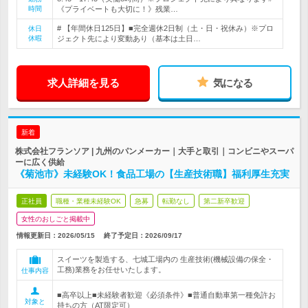
時間
《プライベートも大切に！》残業…
# 【年間休日125日】■完全週休2日制（土・日・祝休み）※プロ
休日
休暇
ジェクト先により変動あり（基本は土日…
求人詳細を見る
気になる
新着
株式会社フランソア | 九州のパンメーカー｜大手と取引｜コンビニやスーパ
ーに広く供給
《菊池市》未経験OK！食品工場の【生産技術職】福利厚生充実
正社員
職種・業種未経験OK
急募
転勤なし
第二新卒歓迎
女性のおしごと掲載中
情報更新日：2026/05/15
終了予定日：
2026/09/17
スイーツを製造する、七城工場内の 生産技術(機械設備の保全・
工務)業務をお任せいたします。
仕事内容
■高卒以上■未経験者歓迎《必須条件》■普通自動車第一種免許お
対象と
持ちの方（AT限定可）