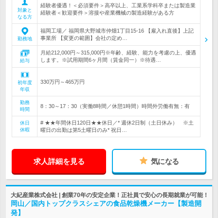
経験者優遇！＜必須要件＞高卒以上、工業系学科卒または製造業
対象と
経験者＜歓迎要件＞溶接や産業機械の製造経験がある方
なる方
福岡工場／ 福岡県大野城市仲畑1丁目15-16 【雇入れ直後】上記
事業所 【変更の範囲】会社の定め…
勤務地
月給212,000円～315,000円※年齢、経験、能力を考慮の上、優遇
します。※試用期間6ヶ月間（賃金同一）※待遇…
給与
330万円～465万円
初年度
年収
勤務
8：30～17：30（実働8時間／休憩1時間）時間外労働有無：有
時間
# ★★年間休日120日★★休日／* 週休2日制（土日休み） ※土
休日
休暇
曜日の出勤は第5土曜日のみ* 祝日…
求人詳細を見る
気になる
大紀産業株式会社 | 創業70年の安定企業！正社員で安心の長期就業が可能！
岡山／国内トップクラスシェアの食品乾燥機メーカー【製造開
発】