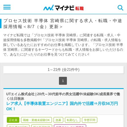
プロセス技術 半導体 宮崎県に関する求人・転職・中途
採用情報＜8/7（金）更新＞
マイナビ転職では「プロセス技術 半導体 宮崎県」に関連する転職・求人・中
途採用情報を多数掲載中!「プロセス技術 半導体 宮崎県」の転職・求人情報を
探しているあなたにおすすめのお仕事を掲載しています。「プロセス技術 半導
体 宮崎県」に関連するキーワードからも転職・求人情報をお探しいただけるの
で、あなたにぴったりのお仕事を見つけてみてください!
1～21件 (全21件中)
1
UTエイム株式会社 | 20代～30代前半の男女活躍中/未経験OK/成長業界で働
く/土日祝休
レア求人【半導体装置エンジニア】国内外で活躍⇒月収56万円
OK！
正社員
職種・業種未経験OK
急募
転勤なし
学歴不問