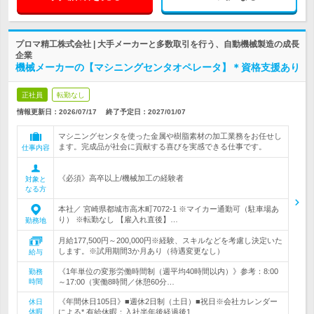
プロマ精工株式会社 | 大手メーカーと多数取引を行う、自動機械製造の成長
企業
機械メーカーの【マシニングセンタオペレータ】＊資格支援あり
正社員
転勤なし
情報更新日：2026/07/17
終了予定日：
2027/01/07
マシニングセンタを使った金属や樹脂素材の加工業務をお任せし
ます。完成品が社会に貢献する喜びを実感できる仕事です。
仕事内容
《必須》高卒以上/機械加工の経験者
対象と
なる方
本社／ 宮崎県都城市高木町7072-1 ※マイカー通勤可（駐車場あ
り） ※転勤なし 【雇入れ直後】…
勤務地
月給177,500円～200,000円※経験、スキルなどを考慮し決定いた
します。※試用期間3か月あり（待遇変更なし）
給与
《1年単位の変形労働時間制（週平均40時間以内）》参考：8:00
勤務
時間
～17:00（実働8時間／休憩60分…
《年間休日105日》■週休2日制（土日）■祝日※会社カレンダー
休日
休暇
による* 有給休暇：入社半年後経過後1…