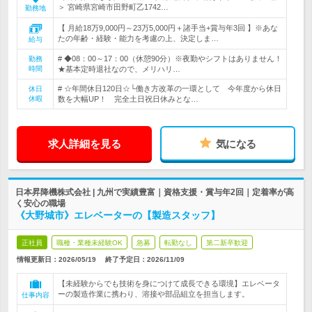
＞ 宮崎県宮崎市田野町乙1742…
勤務地
【 月給18万9,000円～23万5,000円＋諸手当+賞与年3回 】※あな
たの年齢・経験・能力を考慮の上、決定しま…
給与
# ◆08：00～17：00（休憩90分）※夜勤やシフトはありません！
勤務
時間
★基本定時退社なので、メリハリ…
# ☆年間休日120日☆└働き方改革の一環として 今年度から休日
休日
休暇
数を大幅UP！ 完全土日祝日休みとな…
求人詳細を見る
気になる
日本昇降機株式会社 | 九州で実績豊富｜資格支援・賞与年2回｜定着率が高
く安心の職場
《大野城市》エレベーターの【製造スタッフ】
正社員
職種・業種未経験OK
急募
転勤なし
第二新卒歓迎
情報更新日：2026/05/19
終了予定日：
2026/11/09
【未経験からでも技術を身につけて成長できる環境】エレベータ
ーの製造作業に携わり、溶接や部品組立を担当します。
仕事内容