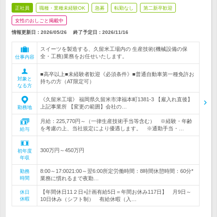
正社員
職種・業種未経験OK
急募
転勤なし
第二新卒歓迎
女性のおしごと掲載中
情報更新日：2026/05/26
終了予定日：
2026/11/16
スイーツを製造する、久留米工場内の 生産技術(機械設備の保
全・工務)業務をお任せいたします。
仕事内容
■高卒以上■未経験者歓迎《必須条件》■普通自動車第一種免許お
対象と
持ちの方（AT限定可）
なる方
《久留米工場》 福岡県久留米市津福本町1381-3 【雇入れ直後】
上記事業所 【変更の範囲】会社の…
勤務地
月給：225,770円～（一律生産技術手当等含む） ※経験・年齢
を考慮の上、当社規定により優遇します。 ※通勤手当・…
給与
300万円～450万円
初年度
年収
8:00～17:0021:00～翌6:00所定労働時間：8時間休憩時間：60分*
勤務
時間
業務に慣れるまで夜勤…
【年間休日11２日+計画有給5日＝年間お休み117日】 月9日～
休日
休暇
10日休み（シフト制） 有給休暇（入…