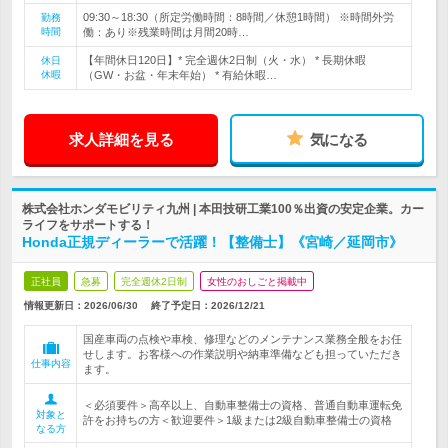
09:30～18:30（所定労働時間：8時間／休憩1時間） ※時間外労
勤務
時間
働：あり※残業時間は月間20時…
【年間休日120日】* 完全週休2日制（火・水） * 長期休暇
休日
休暇
（GW・お盆・年末年始） * 有給休暇…
求人詳細を見る
気になる
株式会社ホンダモビリティ九州 | 本田技研工業100％出資の安定企業。カー
ライフをサポートする！
Honda正規ディーラーで活躍！【整備士】《宮崎／延岡市》
正社員
急募
完全週休2日制
女性のおしごと掲載中
情報更新日：2026/06/30
終了予定日：
2026/12/21
国産車両の点検や車検、修理などのメンテナンス業務全般をお任
せします。お客様への作業説明や納車準備なども担っていただき
仕事内容
ます。
＜必須要件＞高卒以上、自動車整備士の資格、普通自動車運転免
対象と
許をお持ちの方＜歓迎要件＞1級または2級自動車整備士の資格
なる方