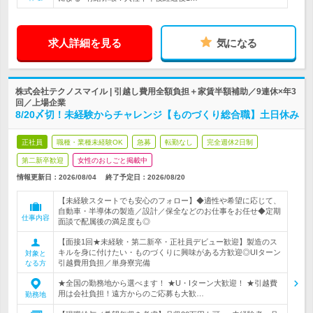
求人詳細を見る
気になる
株式会社テクノスマイル | 引越し費用全額負担＋家賃半額補助／9連休×年3
回／上場企業
8/20〆切！未経験からチャレンジ【ものづくり総合職】土日休み
正社員
職種・業種未経験OK
急募
転勤なし
完全週休2日制
第二新卒歓迎
女性のおしごと掲載中
情報更新日：2026/08/04
終了予定日：
2026/08/20
【未経験スタートでも安心のフォロー】◆適性や希望に応じて、
自動車・半導体の製造／設計／保全などのお仕事をお任せ◆定期
仕事内容
面談で配属後の満足度も◎
【面接1回★未経験・第二新卒・正社員デビュー歓迎】製造のス
キルを身に付けたい・ものづくりに興味がある方歓迎◎UIターン
対象と
引越費用負担／単身寮完備
なる方
★全国の勤務地から選べます！ ★U・Iターン大歓迎！ ★引越費
用は会社負担！遠方からのご応募も大歓…
勤務地