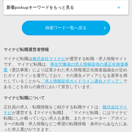
新着pickupキーワードをもっと見る
検索ワード一覧へ戻る
マイナビ転職運営者情報
マイナビ転職は
株式会社マイナビ
が運営する転職・求人情報サイト
です。 マイナビ転職は、
厚生労働省の求人情報提供の適正化推進事
業
（委託事業）により設置された求人情報適正化推進協議会が定め
たガイドラインを遵守しており、その適合メディアとなる基準を満
たしていることから
「求人情報提供ガイドライン適合メディア」
で
あることを自らの責任において宣言しています。
マイナビ転職について
正社員の求人・転職情報をご紹介する転職サイトは、
株式会社マイ
ナビ
が運営する【マイナビ転職】。「マイナビ転職」にはマイナビ
転職にしか載っていない求人も多数。また
オペレーター・アポイン
ター
の転職・求人情報などご希望の転職情報・条件からあなたにあ
った求人選びができます。