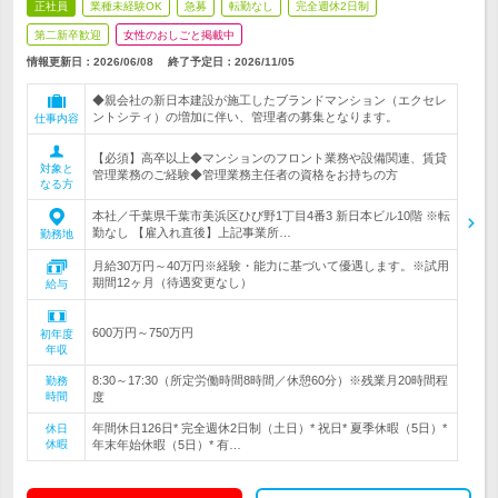
正社員
業種未経験OK
急募
転勤なし
完全週休2日制
第二新卒歓迎
女性のおしごと掲載中
情報更新日：2026/06/08
終了予定日：
2026/11/05
◆親会社の新日本建設が施工したブランドマンション（エクセレ
ントシティ）の増加に伴い、管理者の募集となります。
仕事内容
【必須】高卒以上◆マンションのフロント業務や設備関連、賃貸
対象と
管理業務のご経験◆管理業務主任者の資格をお持ちの方
なる方
本社／千葉県千葉市美浜区ひび野1丁目4番3 新日本ビル10階 ※転
勤なし 【雇入れ直後】上記事業所…
勤務地
月給30万円～40万円※経験・能力に基づいて優遇します。※試用
期間12ヶ月（待遇変更なし）
給与
600万円～750万円
初年度
年収
8:30～17:30（所定労働時間8時間／休憩60分）※残業月20時間程
勤務
時間
度
年間休日126日* 完全週休2日制（土日）* 祝日* 夏季休暇（5日）*
休日
休暇
年末年始休暇（5日）* 有…