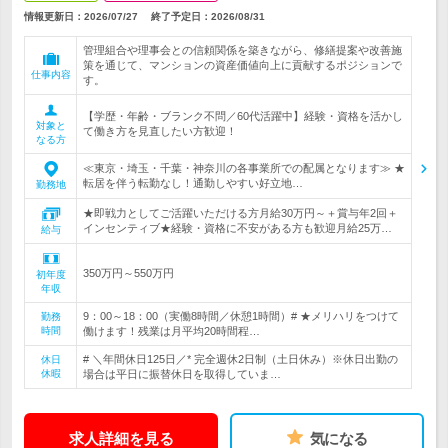
情報更新日：2026/07/27
終了予定日：
2026/08/31
管理組合や理事会との信頼関係を築きながら、修繕提案や改善施
策を通じて、マンションの資産価値向上に貢献するポジションで
仕事内容
す。
【学歴・年齢・ブランク不問／60代活躍中】経験・資格を活かし
対象と
て働き方を見直したい方歓迎！
なる方
≪東京・埼玉・千葉・神奈川の各事業所での配属となります≫ ★
転居を伴う転勤なし！通勤しやすい好立地…
勤務地
★即戦力としてご活躍いただける方月給30万円～＋賞与年2回＋
インセンティブ★経験・資格に不安がある方も歓迎月給25万…
給与
350万円～550万円
初年度
年収
9：00～18：00（実働8時間／休憩1時間）# ★メリハリをつけて
勤務
時間
働けます！残業は月平均20時間程…
# ＼年間休日125日／* 完全週休2日制（土日休み）※休日出勤の
休日
休暇
場合は平日に振替休日を取得していま…
求人詳細を見る
気になる