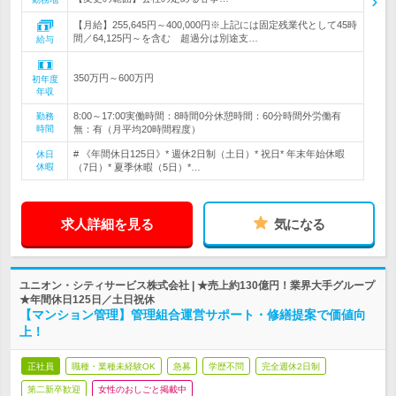
【月給】255,645円～400,000円※上記には固定残業代として45時
間／64,125円～を含む 超過分は別途支…
給与
350万円～600万円
初年度
年収
8:00～17:00実働時間：8時間0分休憩時間：60分時間外労働有
勤務
時間
無：有（月平均20時間程度）
# 《年間休日125日》* 週休2日制（土日）* 祝日* 年末年始休暇
休日
休暇
（7日）* 夏季休暇（5日）*…
求人詳細を見る
気になる
ユニオン・シティサービス株式会社 | ★売上約130億円！業界大手グループ
★年間休日125日／土日祝休
【マンション管理】管理組合運営サポート・修繕提案で価値向
上！
正社員
職種・業種未経験OK
急募
学歴不問
完全週休2日制
第二新卒歓迎
女性のおしごと掲載中