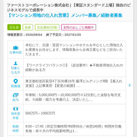
ファーストコーポレーション株式会社 | 【東証スタンダード上場】独自のビ
ジネスモデルで成長中
【マンション用地の仕入れ営業】メンバー募集／経験者募集
正社員
急募
完全週休2日制
女性のおしごと掲載中
情報更新日：2026/08/04
終了予定日：
2027/01/25
本社にて、分譲・賃貸マンションやホテルを中心とした用地仕入
れ業務をお任せします。情報収集から企画立案などをご担当いた
仕事内容
だきます。
【ワークライフバランス◎】《必須要件》★不動産用地仕入れの
対象と
経験がある方
なる方
東京都杉並区荻窪4丁目30番16号 藤澤ビルディング8階 【雇入れ
直後】上記事業所 【変更の範囲】…
勤務地
年俸制：5,000,000円～10,000,000円※12分割した金額を毎月支
給。※経験・能力を考慮の上、決定いたし…
給与
500万円～1000万円
初年度
年収
9:00～17:45（所定労働時間7時間45分／休憩1時間）時間外労働
勤務
時間
有無：有※月の平均残業時間は1…