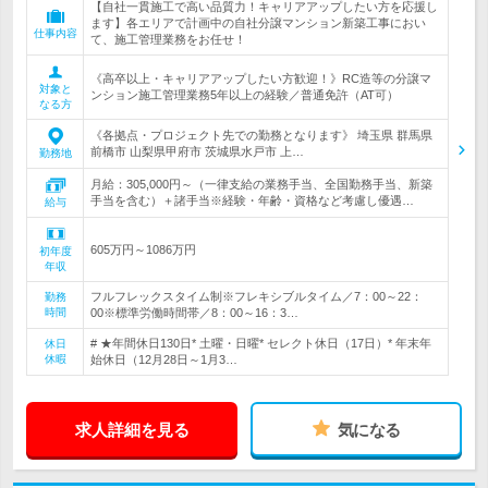
【自社一貫施工で高い品質力！キャリアアップしたい方を応援し
ます】各エリアで計画中の自社分譲マンション新築工事におい
仕事内容
て、施工管理業務をお任せ！
《高卒以上・キャリアアップしたい方歓迎！》RC造等の分譲マ
対象と
ンション施工管理業務5年以上の経験／普通免許（AT可）
なる方
《各拠点・プロジェクト先での勤務となります》 埼玉県 群馬県
前橋市 山梨県甲府市 茨城県水戸市 上…
勤務地
月給：305,000円～（一律支給の業務手当、全国勤務手当、新築
手当を含む）＋諸手当※経験・年齢・資格など考慮し優遇…
給与
605万円～1086万円
初年度
年収
フルフレックスタイム制※フレキシブルタイム／7：00～22：
勤務
時間
00※標準労働時間帯／8：00～16：3…
# ★年間休日130日* 土曜・日曜* セレクト休日（17日）* 年末年
休日
休暇
始休日（12月28日～1月3…
求人詳細を見る
気になる