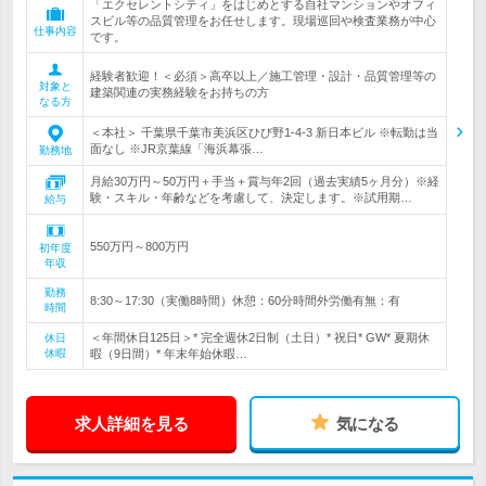
「エクセレントシティ」をはじめとする自社マンションやオフィ
スビル等の品質管理をお任せします。現場巡回や検査業務が中心
仕事内容
です。
経験者歓迎！＜必須＞高卒以上／施工管理・設計・品質管理等の
対象と
建築関連の実務経験をお持ちの方
なる方
＜本社＞ 千葉県千葉市美浜区ひび野1-4-3 新日本ビル ※転勤は当
面なし ※JR京葉線「海浜幕張…
勤務地
月給30万円～50万円＋手当＋賞与年2回（過去実績5ヶ月分）※経
験・スキル・年齢などを考慮して、決定します。※試用期…
給与
550万円～800万円
初年度
年収
勤務
8:30～17:30（実働8時間）休憩：60分時間外労働有無：有
時間
＜年間休日125日＞* 完全週休2日制（土日）* 祝日* GW* 夏期休
休日
休暇
暇（9日間）* 年末年始休暇…
求人詳細を見る
気になる