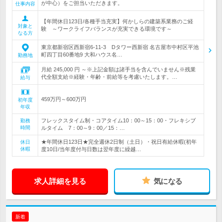
が中心）をご担当いただきます。
仕事内容
【年間休日123日/各種手当充実】何かしらの建築系業務のご経
対象と
験 ～ワークライフバランスが充実できる環境です～
なる方
東京都新宿区西新宿6-11-3 Dタワー西新宿 名古屋市中村区平池
町四丁目60番地9 大和ハウス名…
勤務地
月給 245,000 円 ～※上記金額は諸手当を含んでいません※残業
代全額支給※経験・年齢・前給等を考慮いたします。…
給与
459万円～600万円
初年度
年収
フレックスタイム制・コアタイム10：00～15：00・フレキシブ
勤務
時間
ルタイム 7：00～9：00／15：…
★年間休日123日★完全週休2日制（土日）・祝日有給休暇(初年
休日
休暇
度10日/当年度付与日数は翌年度に繰越…
求人詳細を見る
気になる
新着