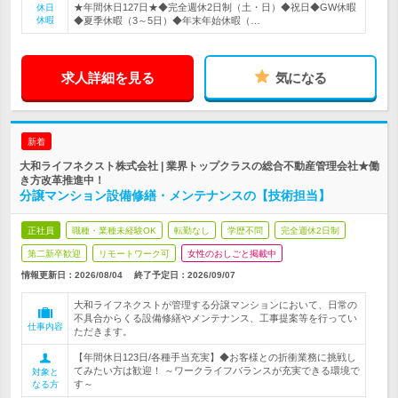
★年間休日127日★◆完全週休2日制（土・日）◆祝日◆GW休暇
休日
休暇
◆夏季休暇（3～5日）◆年末年始休暇（…
求人詳細を見る
気になる
新着
大和ライフネクスト株式会社 | 業界トップクラスの総合不動産管理会社★働
き方改革推進中！
分譲マンション設備修繕・メンテナンスの【技術担当】
正社員
職種・業種未経験OK
転勤なし
学歴不問
完全週休2日制
第二新卒歓迎
リモートワーク可
女性のおしごと掲載中
情報更新日：2026/08/04
終了予定日：
2026/09/07
大和ライフネクストが管理する分譲マンションにおいて、日常の
不具合からくる設備修繕やメンテナンス、工事提案等を行ってい
仕事内容
ただきます。
【年間休日123日/各種手当充実】◆お客様との折衝業務に挑戦し
てみたい方は歓迎！ ～ワークライフバランスが充実できる環境で
対象と
す～
なる方