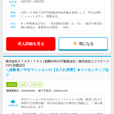
500万円～650万円
初年度
年収
9:00～17:30# ※月平均残業20H以内働き改革として、PCは19時
勤務
時間
にシャットダウン。理事会当…
# ＼年間休日121日／・完全週休2日制（土・日）・祝日※休日出
休日
休暇
勤の場合は、振替休日を取得。・GW・…
求人詳細を見る
気になる
株式会社ＫＹＯＲＩＴＳＵ | 創業60年の不動産会社！株式会社エフステージ
のFC加盟店◎
＼経験者／中古マンションの【仕入れ営業】★インセンティブあ
り
正社員
急募
学歴不問
情報更新日：2026/05/29
終了予定日：
2026/11/19
区分マンションの仕入れからリノベーション企画、販売に向けた
WEBでの営業活動、仲介会社経由での客付け活動など、一連の業
仕事内容
務をお任せします。