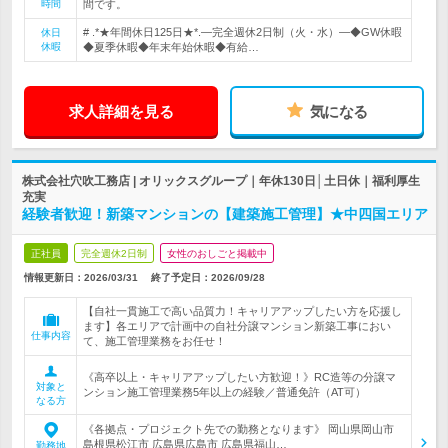
時間
間です。
# .*★年間休日125日★*.―完全週休2日制（火・水）―◆GW休暇
休日
休暇
◆夏季休暇◆年末年始休暇◆有給…
求人詳細を見る
気になる
株式会社穴吹工務店 | オリックスグループ｜年休130日│土日休｜福利厚生
充実
経験者歓迎！新築マンションの【建築施工管理】★中四国エリア
正社員
完全週休2日制
女性のおしごと掲載中
情報更新日：2026/03/31
終了予定日：
2026/09/28
【自社一貫施工で高い品質力！キャリアアップしたい方を応援し
ます】各エリアで計画中の自社分譲マンション新築工事におい
仕事内容
て、施工管理業務をお任せ！
《高卒以上・キャリアアップしたい方歓迎！》RC造等の分譲マ
対象と
ンション施工管理業務5年以上の経験／普通免許（AT可）
なる方
《各拠点・プロジェクト先での勤務となります》 岡山県岡山市
島根県松江市 広島県広島市 広島県福山…
勤務地