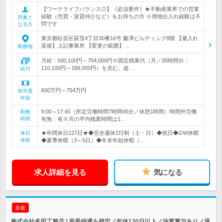
【ワークライフバランス◎】《必須要件》★不動産業界での営業
経験（売買・賃貸仲介など）をお持ちの方 ※用地仕入れ経験は不
対象と
問です
なる方
東京都杉並区荻窪4丁目30番16号 藤澤ビルディング8階 【雇入れ
直後】上記事業所 【変更の範囲】…
勤務地
月給：500,100円～754,000円※固定残業代（月／35時間分：
110,100円～166,000円）を含む。超…
給与
600万円～754万円
初年度
年収
9:00～17:45（所定労働時間7時間45分／休憩1時間）時間外労働
勤務
時間
有無：有※月の平均残業時間は1…
★年間休日127日★◆完全週休2日制（土・日）◆祝日◆GW休暇
休日
休暇
◆夏季休暇（3～5日）◆年末年始休暇（…
求人詳細を見る
気になる
新着
株式会社多田工務店 | 所長待遇を想定／年休120日以上／決算賞与あり／退