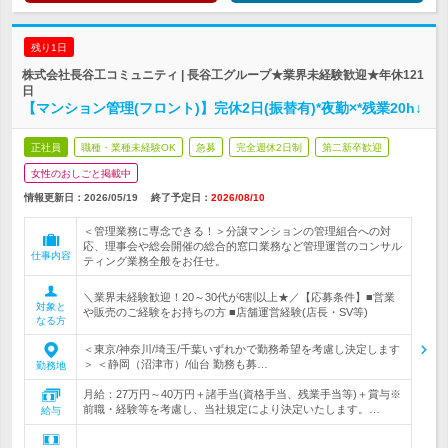
残り1日
株式会社長谷工コミュニティ | 長谷工グループ★業界未経験歓迎★年休121
日
【マンション管理(フロント)】完休2日(振替有)*夜勤×*残業20h↓
正社員
職種・業種未経験OK
急募
完全週休2日制
第二新卒歓迎
女性のおしごと掲載中
情報更新日：2026/05/19
終了予定日：
2026/08/10
＜管理業務に専念できる！＞分譲マンションの管理組合への対
応、理事会や総会開催の総合的窓口業務など管理運営のコンサル
仕事内容
ティング業務全般をお任せ。
＼業界未経験歓迎！20～30代が6割以上★／【応募条件】■営業
対象と
や販売のご経験をお持ちの方 ■店舗運営経験(店長・SV等)
なる方
＜東京/神奈川/埼玉/千葉いずれかで勤務希望を考慮し決定します
＞ ＜静岡（沼津市）/仙台 勤務も募…
勤務地
月給：27万円～40万円＋諸手当(資格手当、残業手当等)＋賞与※
前職・経験等を考慮し、当社規定により決定いたします。…
給与