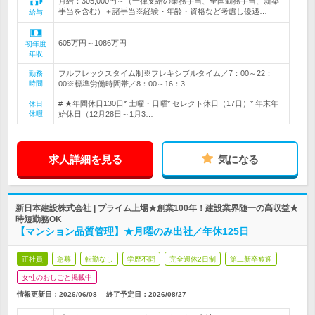
月給：305,000円～（一律支給の業務手当、全国勤務手当、新築
手当を含む）＋諸手当※経験・年齢・資格など考慮し優遇…
給与
605万円～1086万円
初年度
年収
フルフレックスタイム制※フレキシブルタイム／7：00～22：
勤務
時間
00※標準労働時間帯／8：00～16：3…
# ★年間休日130日* 土曜・日曜* セレクト休日（17日）* 年末年
休日
休暇
始休日（12月28日～1月3…
求人詳細を見る
気になる
新日本建設株式会社 | プライム上場★創業100年！建設業界随一の高収益★
時短勤務OK
【マンション品質管理】★月曜のみ出社／年休125日
正社員
急募
転勤なし
学歴不問
完全週休2日制
第二新卒歓迎
女性のおしごと掲載中
情報更新日：2026/06/08
終了予定日：
2026/08/27