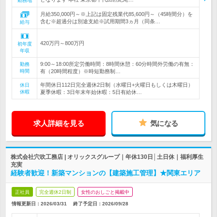
勤務地
月給350,000円～※上記は固定残業代85,600円～（45時間分）を
含む※超過分は別途支給※試用期間3ヵ月（同条…
給与
420万円～800万円
初年度
年収
9:00～18:00所定労働時間：8時間休憩：60分時間外労働の有無：
勤務
時間
有（20時間程度）※時短勤務制…
年間休日112日完全週休2日制（水曜日+火曜日もしくは木曜日）
休日
休暇
夏季休暇：3日年末年始休暇：5日有給休…
求人詳細を見る
気になる
株式会社穴吹工務店 | オリックスグループ｜年休130日│土日休｜福利厚生
充実
経験者歓迎！新築マンションの【建築施工管理】★関東エリア
正社員
完全週休2日制
女性のおしごと掲載中
情報更新日：2026/03/31
終了予定日：
2026/09/28