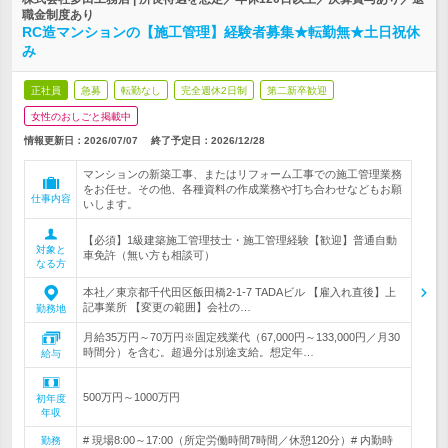
職金制度あり
RC造マンションの【施工管理】経験者募集★転勤無★土日祝休
み
正社員
急募
転勤なし
完全週休2日制
第二新卒歓迎
女性のおしごと掲載中
情報更新日：2026/07/07
終了予定日：
2026/12/28
マンションの新築工事、またはリフォーム工事での施工管理業務
をお任せ。その他、各種資料の作成業務や打ち合わせなどもお願
仕事内容
いします。
【必須】1級建築施工管理技士・施工管理経験【歓迎】普通自動
対象と
車免許（無い方も相談可）
なる方
本社／東京都千代田区飯田橋2-1-7 TADAビル 【雇入れ直後】上
記事業所 【変更の範囲】会社の…
勤務地
月給35万円～70万円※固定残業代（67,000円～133,000円／月30
時間分）を含む。超過分は別途支給。想定年…
給与
500万円～1000万円
初年度
年収
# 現場8:00～17:00（所定労働時間7時間／休憩120分）# 内勤時
勤務