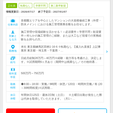
正社員
転勤なし
学歴不問
第二新卒歓迎
情報更新日：2026/07/17
終了予定日：
2027/01/07
首都圏エリアを中心としたマンションの大規模修繕工事（外壁・
防水メイン）における施工管理業務全般をお任せします。
仕事内容
施工管理や現場経験を活かせる！＜必須要件＞学歴不問＜歓迎要
件＞何らかの施工管理のご経験、または大工など現場での実務経
対象と
験をお持ちの方。
なる方
本社 東京都練馬区田柄1-16-6 ※転勤なし 【雇入れ直後】上記事
業所 東京都・埼玉県・千葉県・…
勤務地
日給月給制28万円～40万円※経験・能力等を考慮の上、決定しま
す。※試用期間6ヶ月あり（期間中は残業なし／その他待遇…
給与
500万円～750万円
初年度
年収
◆8:00～18:00・実働／8時間・休憩／120分・時間外労働／有 (20
勤務
時間
～30時間程度)※試用期…
年間休日125日・週休2日制（土日） ※土曜日出勤が発生した際
休日
休暇
は代休を取得していただきます。（月1～…