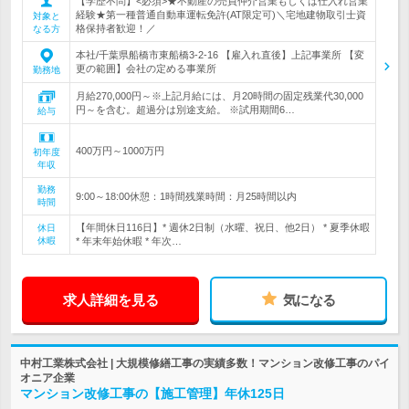
【学歴不問】<必須>★不動産の売買仲介営業もしくは仕入れ営業
経験★第一種普通自動車運転免許(AT限定可)＼宅地建物取引士資
対象と
格保持者歓迎！／
なる方
本社/千葉県船橋市東船橋3-2-16 【雇入れ直後】上記事業所 【変
更の範囲】会社の定める事業所
勤務地
月給270,000円～※上記月給には、月20時間の固定残業代30,000
円～を含む。超過分は別途支給。 ※試用期間6…
給与
400万円～1000万円
初年度
年収
勤務
9:00～18:00休憩：1時間残業時間：月25時間以内
時間
【年間休日116日】* 週休2日制（水曜、祝日、他2日） * 夏季休暇
休日
休暇
* 年末年始休暇 * 年次…
求人詳細を見る
気になる
中村工業株式会社 | 大規模修繕工事の実績多数！マンション改修工事のパイ
オニア企業
マンション改修工事の【施工管理】年休125日