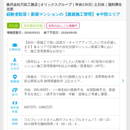
株式会社穴吹工務店 | オリックスグループ｜年休130日│土日休｜福利厚生
充実
経験者歓迎！新築マンションの【建築施工管理】★中部エリア
正社員
完全週休2日制
女性のおしごと掲載中
情報更新日：2026/03/31
終了予定日：
2026/09/28
【自社一貫施工で高い品質力！キャリアアップしたい方を応援し
ます】各エリアで計画中の自社分譲マンション新築工事におい
仕事内容
て、施工管理業務をお任せ！
《高卒以上・キャリアアップしたい方歓迎！》RC造等の分譲マ
対象と
ンション施工管理業務5年以上の経験／普通免許（AT可）
なる方
《各拠点・プロジェクト先での勤務となります》 長野県松本市
富山県富山市 静岡県藤枝市 上記エリア…
勤務地
月給：305,000円～（一律支給の業務手当、全国勤務手当、新築
手当を含む）＋諸手当※経験・年齢・資格など考慮し優遇…
給与
605万円～1086万円
初年度
年収
フルフレックスタイム制※フレキシブルタイム／7：00～22：
勤務
時間
00※標準労働時間帯／8：00～16：3…