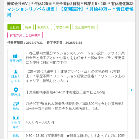
株式会社ViV | ＊年休125日＊完全週休2日制＊残業月5～10h＊有休消化率◎
マンションリノベを担当！【空間設計】＊月給40万～＊責任者候
補
正社員
急募
転勤なし
学歴不問
完全週休2日制
女性のおしごと掲載中
情報更新日：2026/07/31
終了予定日：
2026/09/28
一都三県内の区分マンションのリノベーション設計・デザイン業
務全般と施工店とのやり取りをお任せ！＊解体後のプラン変更等
仕事内容
にも即時に対応可能です◎
【20～30代活躍中！】建築デザイン・設計の実務経験（3年以
上）＊学歴不問＊リノベーション経験は優遇！＊ワンランク上の
対象と
キャリアに挑戦したい方に♪
なる方
千葉県船橋市西船4-14-12 木村建設工業本社ビル5階
勤務地
月給40万円(見込み残業代45時間分／100,300円を含む)+賞与年2
回+諸手当※経験・能力等を最大限考慮し、当社…
給与
480万円～650万円
初年度
年収
9:30～18:30（実働8時間）★残業はほぼなし！あっても月に10時
勤務