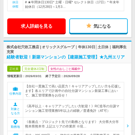
# ★年間休日130日* 土曜・日曜* セレクト休日（17日）* 年末年
休日
休暇
始休日（12月28日～1月3…
求人詳細を見る
気になる
株式会社穴吹工務店 | オリックスグループ｜年休130日│土日休｜福利厚生
充実
経験者歓迎！新築マンションの【建築施工管理】★九州エリア
正社員
完全週休2日制
女性のおしごと掲載中
情報更新日：2026/03/31
終了予定日：
2026/09/28
【自社一貫施工で高い品質力！キャリアアップしたい方を応援し
ます】各エリアで計画中の自社分譲マンション新築工事におい
仕事内容
て、施工管理業務をお任せ！
《高卒以上・キャリアアップしたい方歓迎！》RC造等の分譲マ
対象と
ンション施工管理業務5年以上の経験／普通免許（AT可）
なる方
《各拠点・プロジェクト先での勤務となります》 大分県大分市
熊本県熊本市 上記エリアの作業所 ※現…
勤務地