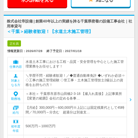
株式会社帝設備 | 創業40年以上の実績を誇る千葉県密着の設備工事会社｜社
用車貸与
＜千葉＞経験者歓迎！【水道土木施工管理】
正社員
情報更新日：2026/07/28
終了予定日：
2027/01/18
水道土木工事における工程・品質・安全管理を中心とした施工管
理業務をお任せします！
仕事内容
＼学歴不問・経験者歓迎！／◆普通自動車免許 ◆いずれか必須⇒
◇工事の施工管理経験 ◇管工事・土木施工管理技士2級以上の資
対象と
格をお持ちの方！
なる方
＜本社＞ 千葉県市原市山田橋2-3-18 【雇入れ直後】上記事業所
【変更の範囲】会社の定める各事…
勤務地
【月給】300,000円～600,000円※上記には固定残業代として45時
間／70,000円～分含む 超過分は別途支…
給与
500万円～1000万円
初年度
年収