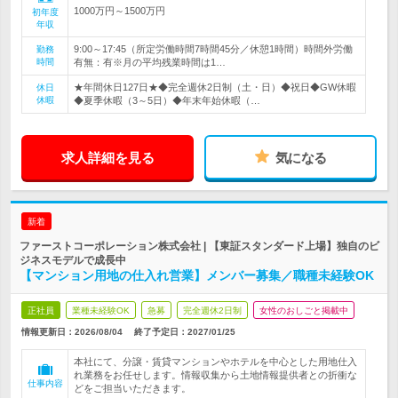
1000万円～1500万円
初年度
年収
9:00～17:45（所定労働時間7時間45分／休憩1時間）時間外労働
勤務
時間
有無：有※月の平均残業時間は1…
★年間休日127日★◆完全週休2日制（土・日）◆祝日◆GW休暇
休日
休暇
◆夏季休暇（3～5日）◆年末年始休暇（…
求人詳細を見る
気になる
新着
ファーストコーポレーション株式会社 | 【東証スタンダード上場】独自のビ
ジネスモデルで成長中
【マンション用地の仕入れ営業】メンバー募集／職種未経験OK
正社員
業種未経験OK
急募
完全週休2日制
女性のおしごと掲載中
情報更新日：2026/08/04
終了予定日：
2027/01/25
本社にて、分譲・賃貸マンションやホテルを中心とした用地仕入
れ業務をお任せします。情報収集から土地情報提供者との折衝な
仕事内容
どをご担当いただきます。