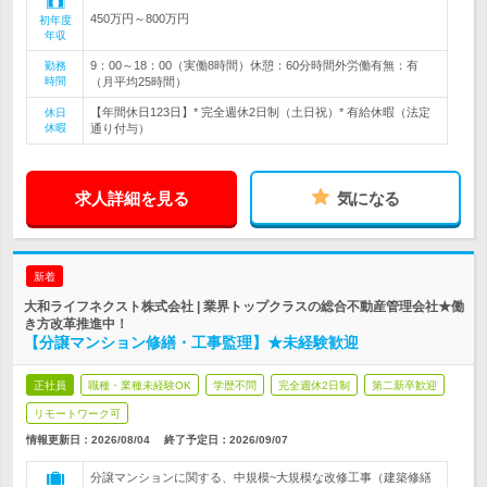
450万円～800万円
初年度
年収
9：00～18：00（実働8時間）休憩：60分時間外労働有無：有
勤務
時間
（月平均25時間）
【年間休日123日】* 完全週休2日制（土日祝）* 有給休暇（法定
休日
休暇
通り付与）
求人詳細を見る
気になる
新着
大和ライフネクスト株式会社 | 業界トップクラスの総合不動産管理会社★働
き方改革推進中！
【分譲マンション修繕・工事監理】★未経験歓迎
正社員
職種・業種未経験OK
学歴不問
完全週休2日制
第二新卒歓迎
リモートワーク可
情報更新日：2026/08/04
終了予定日：
2026/09/07
分譲マンションに関する、中規模~大規模な改修工事（建築修繕