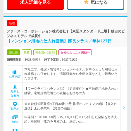
求人詳細を見る
気になる
新着
ファーストコーポレーション株式会社 | 【東証スタンダード上場】独自のビ
ジネスモデルで成長中
【マンション用地の仕入れ営業】部長クラス／年休127日
正社員
急募
完全週休2日制
女性のおしごと掲載中
情報更新日：2026/08/04
終了予定日：
2027/01/25
本社にて、分譲・賃貸マンションやホテルを中心とした用地仕入
れ業務をお任せします。情報収集から企画立案などをご担当いた
仕事内容
だきます。
【ワークライフバランス◎】《必須要件》★不動産用地仕入れの
対象と
経験、宅地建物取引士の資格をお持ちの方
なる方
東京都杉並区荻窪4丁目30番16号 藤澤ビルディング8階 【雇入れ
直後】上記事業所 【変更の範囲】…
勤務地
年俸制：10,000,000円～15,000,000円※12分割した金額を毎月支
給。※経験・能力を考慮の上、決定いた…
給与