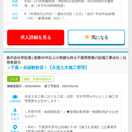
8:00～17:00実働時間：8時間0分休憩時間：60分時間外労働有
勤務
時間
無：有（月平均20時間程度）
# 《年間休日125日》* 週休2日制（土日）* 祝日* 年末年始休暇
休日
休暇
（7日）* 夏季休暇（5日）*…
求人詳細を見る
気になる
株式会社帝設備 | 創業40年以上の実績を誇る千葉県密着の設備工事会社｜社
用車貸与
＜千葉＞未経験歓迎！【水道土木施工管理】
正社員
職種・業種未経験OK
情報更新日：2026/08/04
終了予定日：
2027/01/18
水道土木工事における工程・品質・安全管理を中心とした施工管
理業務をお任せします！
仕事内容
＼学歴不問・未経験歓迎！／◆普通自動車第一種運転免許をお持
対象と
ちの方！
なる方
＜本社＞ 千葉県市原市山田橋2-3-18 【雇入れ直後】上記事業所
【変更の範囲】会社の定める各事…
勤務地