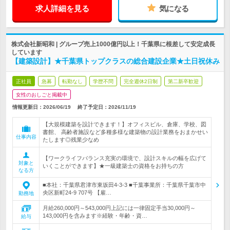
求人詳細を見る
気になる
株式会社新昭和 | グループ売上1000億円以上！千葉県に根差して安定成長
しています
【建築設計】★千葉県トップクラスの総合建設企業★土日祝休み
正社員
急募
転勤なし
学歴不問
完全週休2日制
第二新卒歓迎
女性のおしごと掲載中
情報更新日：2026/06/19
終了予定日：
2026/11/19
【大規模建築を設計できます！】オフィスビル、倉庫、学校、図
書館、 高齢者施設など多種多様な建築物の設計業務をおまかせい
仕事内容
たします◎残業少なめ
【ワークライフバランス充実の環境で、設計スキルの幅を広げて
対象と
いくことができます】★一級建築士の資格をお持ちの方
なる方
■本社：千葉県君津市東坂田4-3-3 ■千葉事業所：千葉県千葉市中
央区新町24-9 707号 【雇…
勤務地
月給260,000円～543,000円上記には一律固定手当30,000円～
143,000円を含みます※経験・年齢・資…
給与