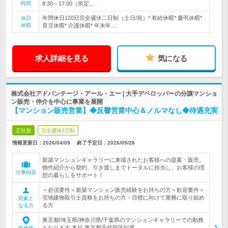
時間
8:30～17:00（所定…
年間休日120日完全週休二日制（土日/祝）* 有給休暇* 慶弔休暇*
休日
休暇
育児休暇* 介護休暇* 年末年…
求人詳細を見る
気になる
株式会社アドバンテージ・アール・エー | 大手デベロッパーの分譲マンショ
ン販売・仲介を中心に事業を展開
【マンション販売営業】◆反響営業中心＆ノルマなし◆待遇充実
正社員
完全週休2日制
情報更新日：2026/04/09
終了予定日：
2026/09/28
新築マンションギャラリーに来場されたお客様への提案・販売。
物件紹介から契約、引き渡しまでトータルに担当し、お客様の理
仕事内容
想の暮らしをサポート！
＜必須要件＞新築マンション販売経験をお持ちの方＜歓迎要件＞
宅地建物取引士資格をお持ちの方・目標に向けて業務に取り組め
対象と
る方
なる方
東京都/埼玉県/神奈川県/千葉県のマンションギャラリーでの勤務
となります 本社 東京都千代田区紀尾…