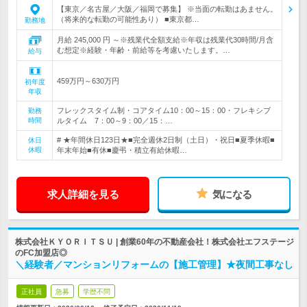
【東京／名古屋／大阪／福岡で募集】 ※当面の転勤はあません。
（将来的な転勤の可能性あり） ■東京都…
勤務地
月給 245,000 円 ～※残業代全額支給※年収は残業代30時間/月含
む想定※経験・年齢・前給等を考慮いたします。…
給与
459万円～630万円
初年度
年収
フレックスタイム制・コアタイム10：00～15：00・フレキシブ
勤務
時間
ルタイム 7：00～9：00／15：…
# ★年間休日123日★■完全週休2日制（土日）・祝日■夏季休暇■
休日
休暇
年末年始■有休■慶弔・積立有給休暇…
求人詳細を見る
気になる
株式会社ＫＹＯＲＩＴＳＵ | 創業60年の不動産会社！株式会社エフステージ
のFC加盟店◎
＼経験者／マンションリフォームの【施工管理】★夜間工事なし
正社員
急募
学歴不問