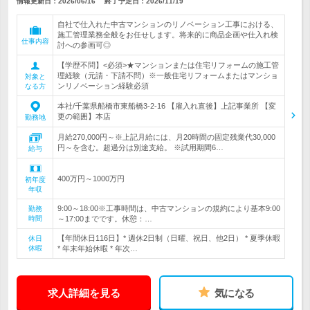
情報更新日：2026/06/16
終了予定日：
2026/11/19
自社で仕入れた中古マンションのリノベーション工事における、
施工管理業務全般をお任せします。将来的に商品企画や仕入れ検
仕事内容
討への参画可◎
【学歴不問】<必須>★マンションまたは住宅リフォームの施工管
理経験（元請・下請不問）※一般住宅リフォームまたはマンショ
対象と
ンリノベーション経験必須
なる方
本社/千葉県船橋市東船橋3-2-16 【雇入れ直後】上記事業所 【変
更の範囲】本店
勤務地
月給270,000円～※上記月給には、月20時間の固定残業代30,000
円～を含む。超過分は別途支給。 ※試用期間6…
給与
400万円～1000万円
初年度
年収
9:00～18:00※工事時間は、中古マンションの規約により基本9:00
勤務
時間
～17:00までです。休憩：…
【年間休日116日】* 週休2日制（日曜、祝日、他2日） * 夏季休暇
休日
休暇
* 年末年始休暇 * 年次…
求人詳細を見る
気になる