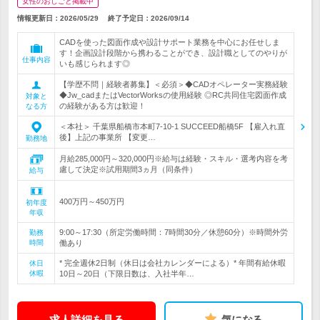
女性のおしごと掲載中
情報更新日：2026/05/29
終了予定日：
2026/09/14
CADを使った図面作成や設計サポート業務を中心にお任せしま
す！企画設計段階から携わることができ、設計職としてのやりが
仕事内容
いも感じられます◎
【学歴不問｜経験者募集】＜必須＞◆CADオペレーター実務経験
◆Jw_cadまたはVectorWorksの使用経験 ◎RC共同住宅図面作成
対象と
の経験がある方は歓迎！
なる方
＜本社＞ 千葉県船橋市本町7-10-1 SUCCEED船橋5F 【雇入れ直
後】上記の事業所 【変更…
勤務地
月給285,000円～320,000円※給与は経験・スキル・選考内容を考
慮して決定※試用期間3ヵ月（同条件）
給与
400万円～450万円
初年度
年収
9:00～17:30（所定労働時間：7時間30分／休憩60分）※時間外労
勤務
時間
働あり
* 完全週休2日制（休日は会社カレンダーによる）* 年間有給休暇
休日
休暇
10日～20日（下限日数は、入社半年…
求人詳細を見る
気になる