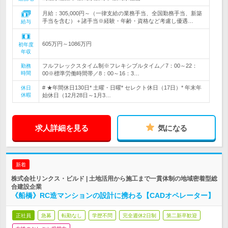
月給：305,000円～（一律支給の業務手当、全国勤務手当、新築
手当を含む）＋諸手当※経験・年齢・資格など考慮し優遇…
給与
605万円～1086万円
初年度
年収
フルフレックスタイム制※フレキシブルタイム／7：00～22：
勤務
時間
00※標準労働時間帯／8：00～16：3…
# ★年間休日130日* 土曜・日曜* セレクト休日（17日）* 年末年
休日
休暇
始休日（12月28日～1月3…
求人詳細を見る
気になる
新着
株式会社リンクス・ビルド | 土地活用から施工まで一貫体制の地域密着型総
合建設企業
《船橋》RC造マンションの設計に携わる【CADオペレーター】
正社員
急募
転勤なし
学歴不問
完全週休2日制
第二新卒歓迎