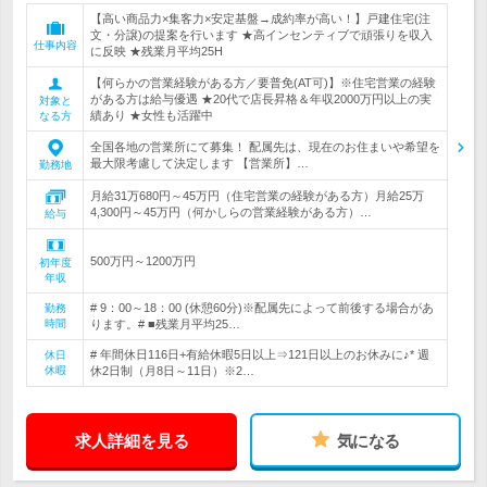
【高い商品力×集客力×安定基盤→成約率が高い！】戸建住宅(注
文・分譲)の提案を行います ★高インセンティブで頑張りを収入
仕事内容
に反映 ★残業月平均25H
【何らかの営業経験がある方／要普免(AT可)】※住宅営業の経験
がある方は給与優遇 ★20代で店長昇格＆年収2000万円以上の実
対象と
績あり ★女性も活躍中
なる方
全国各地の営業所にて募集！ 配属先は、現在のお住まいや希望を
最大限考慮して決定します 【営業所】…
勤務地
月給31万680円～45万円（住宅営業の経験がある方）月給25万
4,300円～45万円（何かしらの営業経験がある方）…
給与
500万円～1200万円
初年度
年収
# 9：00～18：00 (休憩60分)※配属先によって前後する場合があ
勤務
時間
ります。# ■残業月平均25…
# 年間休日116日+有給休暇5日以上⇒121日以上のお休みに♪* 週
休日
休暇
休2日制（月8日～11日）※2…
求人詳細を見る
気になる