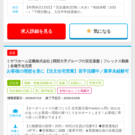
【年間休日115日】* 完全週休2日制（火水）* 有給休暇（10日
休日
休暇
～）└下限日数は、入社半年経過後の…
求人詳細を見る
気になる
新着
ミサワホーム近畿株式会社 | 関西大手グループの安定基盤｜フレックス勤務
｜各種手当充実
お客様の理想を形に【注文住宅営業】若手活躍中／業界未経験可
正社員
職種・業種未経験OK
急募
転勤なし
学歴不問
完全週休2日制
第二新卒歓迎
女性のおしごと掲載中
情報更新日：2026/07/10
終了予定日：
2026/10/08
【オーダーメイドの家づくり】住宅展示場やwebから問い合わせ
があったお客様へ理想の家づくりをサポートします！お客様に寄
仕事内容
り添った営業ができます。
【人物重視の採用！20代～30代の社員が活躍中】◆要普通免許
（AT可）◆営業職のご経験（業界不問）★異業種出身の先輩活躍
対象と
中／ワークライフバランス◎