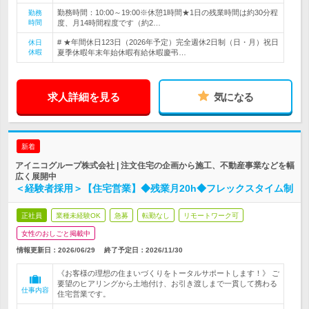
勤務時間：10:00～19:00※休憩1時間★1日の残業時間は約30分程
勤務
時間
度、月14時間程度です（約2…
# ★年間休日123日（2026年予定）完全週休2日制（日・月）祝日
休日
休暇
夏季休暇年末年始休暇有給休暇慶弔…
求人詳細を見る
気になる
新着
アイニコグループ株式会社 | 注文住宅の企画から施工、不動産事業などを幅
広く展開中
＜経験者採用＞【住宅営業】◆残業月20h◆フレックスタイム制
正社員
業種未経験OK
急募
転勤なし
リモートワーク可
女性のおしごと掲載中
情報更新日：2026/06/29
終了予定日：
2026/11/30
《お客様の理想の住まいづくりをトータルサポートします！》 ご
要望のヒアリングから土地付け、お引き渡しまで一貫して携わる
仕事内容
住宅営業です。