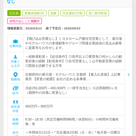
なし
正社員
業種未経験OK
急募
完全週休2日制
第二新卒歓迎
女性のおしごと掲載中
情報更新日：2026/03/13
終了予定日：
2026/09/10
【飛び込み営業なし】トヨタホーム戸建住宅営業として、展示場
やモデルハウスの来場顧客やグループ関連企業経由の見込み顧客
仕事内容
に提案等をお任せします。
＜経験者歓迎＞【必須条件】◎高卒以上◎要普免◎何かしらの顧
客折衝の経験【歓迎条件】◎住宅営業もしくは不動産営業の経験
対象と
◎図面を読解できる方等
なる方
京都府内の展示場・モデルハウス 京都府 【雇入れ直後】上記事
業所 【変更の範囲】会社の定める各事業…
勤務地
月給255,000円～400,000円（一律手当含む）※試用期間3ヶ月
（期間中の待遇に変更なし）
給与
400万円～800万円
初年度
年収
9:30～18:30（所定労働時間8時間／休憩60分）※時間外労働有
勤務
時間
無：有
＜年間休日121日＞* 完全週休2日制（火・水）* 毎月第一日曜日
休日