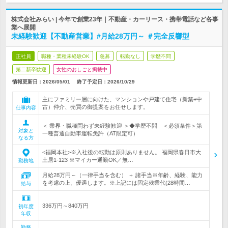
株式会社みらい | 今年で創業23年｜不動産・カーリース・携帯電話など各事
業へ展開
未経験歓迎【不動産営業】#月給28万円～ ＃完全反響型
正社員
職種・業種未経験OK
急募
転勤なし
学歴不問
第二新卒歓迎
女性のおしごと掲載中
情報更新日：2026/05/01
終了予定日：
2026/10/29
主にファミリー層に向けた、マンションや戸建て住宅（新築+中
古）仲介、売買の御提案をお任せします。
仕事内容
＜ 業界・職種問わず未経験歓迎 ＞◆学歴不問 ＜必須条件＞第
対象と
一種普通自動車運転免許（AT限定可）
なる方
<福岡本社>※入社後の転勤は原則ありません。 福岡県春日市大
土居1-123 ※マイカー通勤OK／無…
勤務地
月給28万円～（一律手当を含む） ＋ 諸手当※年齢、経験、能力
を考慮の上、優遇します。※上記には固定残業代(28時間…
給与
336万円～840万円
初年度
年収
勤務