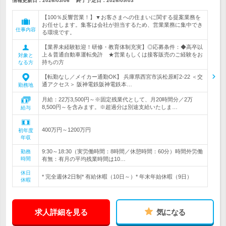
情報更新日：2026/03/06
終了予定日：
2026/09/03
【100％反響営業！】▼お客さまへの住まいに関する提案業務を
お任せします。集客は会社が担当するため、営業業務に集中でき
仕事内容
る環境です。
【業界未経験歓迎！研修・教育体制充実】◎応募条件：◆高卒以
上＆普通自動車運転免許 ★営業もしくは接客販売のご経験をお
対象と
持ちの方
なる方
【転勤なし／メイカー通勤OK】 兵庫県西宮市浜松原町2-22 ＜交
通アクセス＞ 阪神電鉄阪神電鉄本…
勤務地
月給：22万3,500円～※固定残業代として、月20時間分／2万
8,500円～を含みます。※超過分は別途支給いたしま…
給与
400万円～1200万円
初年度
年収
9:30～18:30（実労働時間：8時間／休憩時間：60分）時間外労働
勤務
時間
有無：有月の平均残業時間は10…
休日
* 完全週休2日制* 有給休暇（10日～）* 年末年始休暇（9日）
休暇
求人詳細を見る
気になる