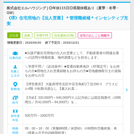
株式会社エルハウジング | ◎年休115日◎長期休暇あり（夏季・冬季・
GW）
《堺》住宅用地の【法人営業】＊管理職候補＊インセンティブ充
実
正社員
急募
学歴不問
完全週休2日制
女性のおしごと掲載中
情報更新日：2026/06/30
終了予定日：
2026/12/21
■分譲戸建住宅用地の仕入れ営業として、不動産業者や関連企業
への訪問や情報収集、物件調査などを担当します。
仕事内容
＼学歴不問／《必須条件》■普通自動車免許（AT限定可）をお持
ちの方■用地仕入れ営業経験をお持ちの方■宅地建物取引士の資格
対象と
をお持ちの方
なる方
【堺営業所】 大阪府堺市北区中百舌鳥町2丁目299-3 プラスビ
ル4階 ※転勤当面なし 【雇入れ直…
勤務地
【月給】320,000円～640,000円※上記月給には固定残業代（20時
間分／月42,000円～84,000円）を…
給与
500万円～1000万円
初年度
年収
09：00～18：00（実働8時間／休憩60）※時間外労働有無：有
勤務
時間
（残業は月平均25時間程度）