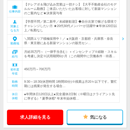
【テレアポ＆飛び込み営業は一切ナシ】【大手不動産会社のモデ
ルルーム勤務】ご来店いただいたお客様に対して新築マンション
仕事内容
のご案内など★決算賞与有
【学歴不問／第二新卒／未経験歓迎】◆自分次第で稼げる環境で
チャレンジしたい方 ★20代30代メンバーが活躍中★年休120日以
対象と
上／転勤なし
なる方
＼関西エリア積極採用中！／ ●大阪府・京都府・兵庫県・奈良
県・東京都にある新築マンションの販売セン…
勤務地
月給35万円～（一律手当含む）＋インセンティブ※経験・スキル
を考慮し決定※試用期間6か月（この期間中に労働条件・待遇…
給与
450万円～700万円
初年度
年収
9:30～18:30(休憩時間 1時間00分)※残業は月20ｈ以下です。繁忙
勤務
時間
期には残業が発生する場合…
●年間休日120日以上●完全週休2日制（※曜日はクライアント先
休日
休暇
に準ずる）* 夏季休暇* 年末年始休暇…
求人詳細を見る
気になる