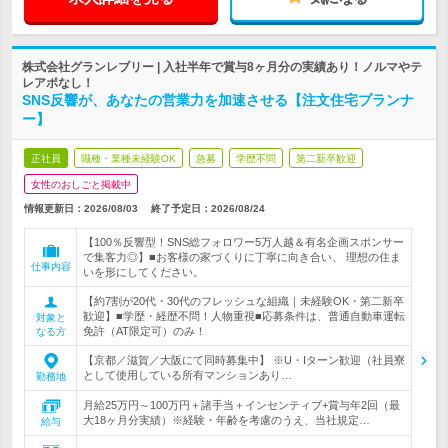
株式会社グランレブリー | 入社半年で賞与8ヶ月分の実績あり！ノルマやテ
レアポなし！
SNS反響が、あなたの営業力を加速させる【注文住宅プランナ
ー】
正社員
職種・業種未経験OK
急募
学歴不問
第二新卒歓迎
女性のおしごと掲載中
情報更新日：2026/08/03
終了予定日：
2026/08/24
【100％反響型！SNS総フォロワー5万人越＆有名企画スポンサー
で集客力◎】■お客様の家づくりに丁寧に向き合い、 理想の住ま
仕事内容
いを形にしてください。
【約7割が20代・30代のフレッシュな組織｜未経験OK・第二新卒
歓迎】■学歴・経歴不問！人物重視■応募条件は、普通自動車運転
対象と
免許（AT限定可）のみ！
なる方
【京都／滋賀／大阪にて同時募集中】 ※U・Iターン歓迎（社員寮
として使用している所有マンションあり…
勤務地
月給25万円～100万円＋諸手当＋インセンティブ+賞与年2回（最
大18ヶ月分実績）※経験・年齢を考慮のうえ、当社規定…
給与