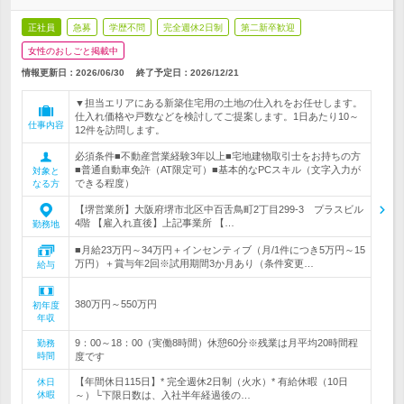
正社員
急募
学歴不問
完全週休2日制
第二新卒歓迎
女性のおしごと掲載中
情報更新日：2026/06/30
終了予定日：
2026/12/21
▼担当エリアにある新築住宅用の土地の仕入れをお任せします。
仕入れ価格や戸数などを検討してご提案します。1日あたり10～
仕事内容
12件を訪問します。
必須条件■不動産営業経験3年以上■宅地建物取引士をお持ちの方
■普通自動車免許（AT限定可）■基本的なPCスキル（文字入力が
対象と
できる程度）
なる方
【堺営業所】大阪府堺市北区中百舌鳥町2丁目299-3 プラスビル
4階 【雇入れ直後】上記事業所 【…
勤務地
■月給23万円～34万円＋インセンティブ（月/1件につき5万円～15
万円）＋賞与年2回※試用期間3か月あり（条件変更…
給与
380万円～550万円
初年度
年収
9：00～18：00（実働8時間）休憩60分※残業は月平均20時間程
勤務
時間
度です
【年間休日115日】* 完全週休2日制（火水）* 有給休暇（10日
休日
休暇
～）└下限日数は、入社半年経過後の…