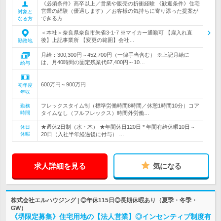
《必須条件》高卒以上／営業や販売の折衝経験 《歓迎条件》住宅
営業の経験（優遇します）／お客様の気持ちに寄り添った提案が
対象と
できる方
なる方
＜本社＞奈良県奈良市朱雀3-1-7 ※マイカー通勤可 【雇入れ直
後】上記事業所 【変更の範囲】会社…
勤務地
月給：300,300円～452,700円（一律手当含む） ※上記月給に
は、月40時間の固定残業代67,400円～10…
給与
600万円～900万円
初年度
年収
フレックスタイム制（標準労働時間8時間／休憩1時間10分）コア
勤務
時間
タイムなし（フルフレックス）時間外労働…
★週休2日制（水・木） ★年間休日120日 * 年間有給休暇10日～
休日
休暇
20日（入社半年経過後に付与） …
求人詳細を見る
気になる
株式会社エルハウジング | ◎年休115日◎長期休暇あり（夏季・冬季・
GW）
《堺限定募集》住宅用地の【法人営業】◎インセンティブ制度有