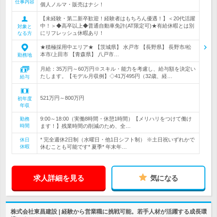
仕事内容
個人ノルマ・販売はナシ！
【未経験・第二新卒歓迎！経験者はもちろん優遇！】＜20代活躍
中！＞◆高卒以上◆普通自動車免許(AT限定可)★有給休暇とは別
対象と
にリフレッシュ休暇あり！
なる方
★積極採用中エリア★ 【茨城県】 水戸市 【長野県】 長野市/松
本市/上田市 【青森県】 八戸市…
勤務地
月給：35万円～60万円※スキル・能力を考慮し、給与額を決定い
たします。【モデル月収例】◇41万495円（32歳、経…
給与
521万円～800万円
初年度
年収
9:00～18:00（実働8時間・休憩1時間）【メリハリをつけて働け
勤務
時間
ます！】残業時間の削減のため、全…
* 完全週休2日制（水曜日・他1日シフト制） ※土日祝いずれかで
休日
休暇
休むことも可能です* 夏季* 年末年…
求人詳細を見る
気になる
株式会社東昌建設 | 経験から営業職に挑戦可能。若手人材が活躍する成長環