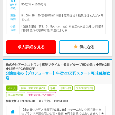
500万円～1200万円
初年度
年収
9：00～18：30(実働8時間)※基本定時退社！残業はほとんどあり
勤務
時間
ません
* 週休2日制（第1、3、5火・水、他）※固定の休み以外に年間15
休日
休暇
日間希望休の取得可能(年度により異…
求人詳細を見る
気になる
株式会社アーネストワン | 東証プライム・飯田グループHD企業：◆完休2日
◆18時半PC自動OFF
分譲住宅の【プロデューサー】年収521万円スタート可/未経験歓
迎
正社員
職種・業種未経験OK
急募
学歴不問
完全週休2日制
第二新卒歓迎
女性のおしごと掲載中
情報更新日：2026/07/31
終了予定日：
2026/09/03
【土or日休み可／残業平均1日1.5h】＜チーム制の企画営業＞自
社ブランド戸建住宅の企画・提案 ★売る営業ではありません！★