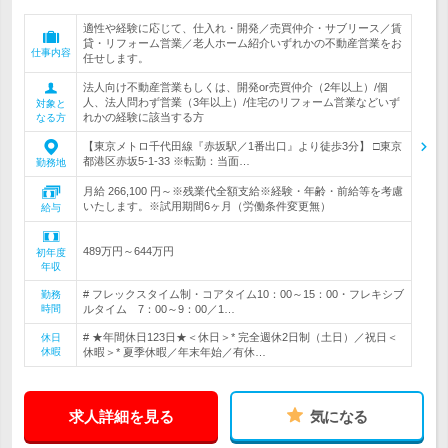
適性や経験に応じて、仕入れ・開発／売買仲介・サブリース／賃
貸・リフォーム営業／老人ホーム紹介いずれかの不動産営業をお
仕事内容
任せします。
法人向け不動産営業もしくは、開発or売買仲介（2年以上）/個
人、法人問わず営業（3年以上）/住宅のリフォーム営業などいず
対象と
れかの経験に該当する方
なる方
【東京メトロ千代田線『赤坂駅／1番出口』より徒歩3分】 □東京
都港区赤坂5-1-33 ※転勤：当面…
勤務地
月給 266,100 円～※残業代全額支給※経験・年齢・前給等を考慮
いたします。※試用期間6ヶ月（労働条件変更無）
給与
489万円～644万円
初年度
年収
# フレックスタイム制・コアタイム10：00～15：00・フレキシブ
勤務
時間
ルタイム 7：00～9：00／1…
# ★年間休日123日★＜休日＞* 完全週休2日制（土日）／祝日＜
休日
休暇
休暇＞* 夏季休暇／年末年始／有休…
求人詳細を見る
気になる