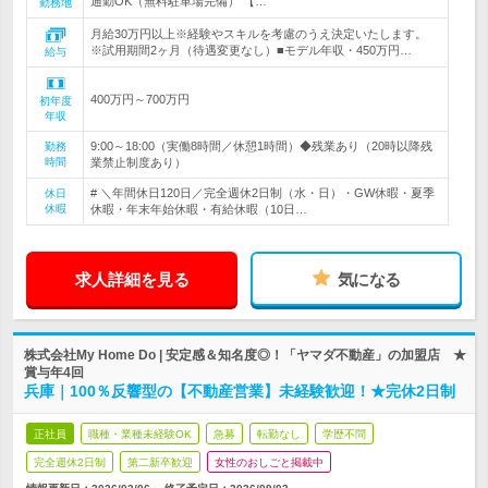
通勤OK（無料駐車場完備） 【…
勤務地
月給30万円以上※経験やスキルを考慮のうえ決定いたします。
※試用期間2ヶ月（待遇変更なし）■モデル年収・450万円…
給与
400万円～700万円
初年度
年収
9:00～18:00（実働8時間／休憩1時間）◆残業あり（20時以降残
勤務
時間
業禁止制度あり）
# ＼年間休日120日／完全週休2日制（水・日）・GW休暇・夏季
休日
休暇
休暇・年末年始休暇・有給休暇（10日…
求人詳細を見る
気になる
株式会社My Home Do | 安定感＆知名度◎！「ヤマダ不動産」の加盟店 ★
賞与年4回
兵庫｜100％反響型の【不動産営業】未経験歓迎！★完休2日制
正社員
職種・業種未経験OK
急募
転勤なし
学歴不問
完全週休2日制
第二新卒歓迎
女性のおしごと掲載中