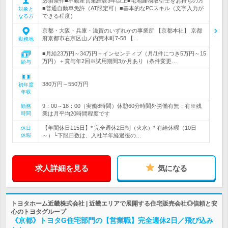
必須条件■不動産営業経験3年以上■宅地建物取引士をお持ちの方
■普通自動車免許（AT限定可）■基本的なPCスキル（文字入力が
対象と
できる程度）
なる方
京都・大阪・兵庫・滋賀のいずれかの事業所 【京都本社】 京都
府京都市右京区山ノ内荒木町7-58 【…
勤務地
■月給23万円～34万円＋インセンティブ（月/1件につき5万円～15
万円）＋賞与年2回※試用期間3か月あり（条件変更…
給与
380万円～550万円
初年度
年収
9：00～18：00（実働8時間）休憩60分時間外労働有無：有※残
勤務
時間
業は月平均20時間程度です
【年間休日115日】* 完全週休2日制（火水）* 有給休暇（10日
休日
休暇
～）└下限日数は、入社半年経過後の…
求人詳細を見る
気になる
トヨタホーム近畿株式会社 | 近畿エリアで展開する住宅販売会社◎信頼と安
心のトヨタグループ
《京都》トヨタG住宅部門の【営業職】完全週休2日／飛び込み