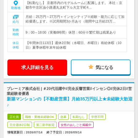
【転勤なし】 京都市内のモデルルームに配属します。 本社：京
都市中京区油小路通丸太町下ル大文字町4…
勤務地
月給：25万円～27万円＋インセンティブ※経験・能力に応じて加
給優遇します。※試用期間3か月あり（期間中は月給23万…
給与
勤務
9：00～18:00（実働8時間）休憩：60分※繁忙期は残業あり
時間
【年間休日113日】週休2日制（水曜日、木曜日）有給休暇（10
休日
休暇
日）夏季休暇年末年始休暇
求人詳細を見る
気になる
プレーミア株式会社 | ＃20代活躍中#完全反響営業#インセン◎#完休2日#営
業経験者優遇
新築マンションの【不動産営業】月給35万円以上★未経験大歓迎
♪
正社員
職種・業種未経験OK
急募
転勤なし
学歴不問
完全週休2日制
第二新卒歓迎
女性のおしごと掲載中
情報更新日：2026/07/14
終了予定日：
2026/09/14