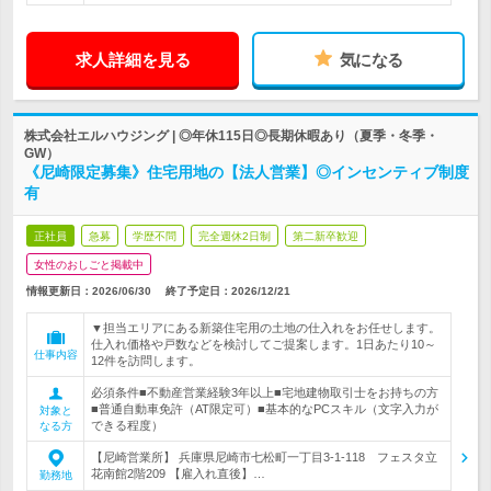
求人詳細を見る
気になる
株式会社エルハウジング | ◎年休115日◎長期休暇あり（夏季・冬季・
GW）
《尼崎限定募集》住宅用地の【法人営業】◎インセンティブ制度
有
正社員
急募
学歴不問
完全週休2日制
第二新卒歓迎
女性のおしごと掲載中
情報更新日：2026/06/30
終了予定日：
2026/12/21
▼担当エリアにある新築住宅用の土地の仕入れをお任せします。
仕入れ価格や戸数などを検討してご提案します。1日あたり10～
仕事内容
12件を訪問します。
必須条件■不動産営業経験3年以上■宅地建物取引士をお持ちの方
■普通自動車免許（AT限定可）■基本的なPCスキル（文字入力が
対象と
できる程度）
なる方
【尼崎営業所】 兵庫県尼崎市七松町一丁目3-1-118 フェスタ立
花南館2階209 【雇入れ直後】…
勤務地