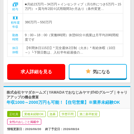
■月給23万円～34万円＋インセンティブ（月/1件につき5万円～15
万円）＋賞与年2回※試用期間3か月あり（条件変更…
給与
380万円～550万円
初年度
年収
9：00～18：00（実働8時間）休憩60分※残業は月平均20時間程
勤務
時間
度です
【年間休日115日】* 完全週休2日制（火水）* 有給休暇（10日
休日
休暇
～）└下限日数は、入社半年経過後の…
求人詳細を見る
気になる
株式会社ヤマダホームズ | YAMADAでおなじみヤマダHDグループ｜キャリ
アアップの機会豊富
年収1000～2000万円も可能！【住宅営業】※業界未経験OK
正社員
業種未経験OK
急募
学歴不問
第二新卒歓迎
女性のおしごと掲載中
情報更新日：2026/06/30
終了予定日：
2026/08/24