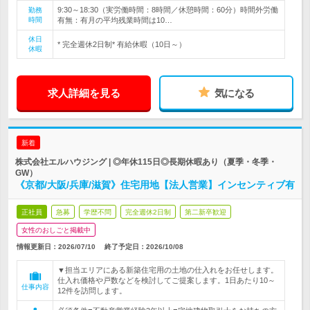
9:30～18:30（実労働時間：8時間／休憩時間：60分）時間外労働
勤務
時間
有無：有月の平均残業時間は10…
休日
* 完全週休2日制* 有給休暇（10日～）
休暇
求人詳細を見る
気になる
新着
株式会社エルハウジング | ◎年休115日◎長期休暇あり（夏季・冬季・
GW）
《京都/大阪/兵庫/滋賀》住宅用地【法人営業】インセンティブ有
正社員
急募
学歴不問
完全週休2日制
第二新卒歓迎
女性のおしごと掲載中
情報更新日：2026/07/10
終了予定日：
2026/10/08
▼担当エリアにある新築住宅用の土地の仕入れをお任せします。
仕入れ価格や戸数などを検討してご提案します。1日あたり10～
仕事内容
12件を訪問します。