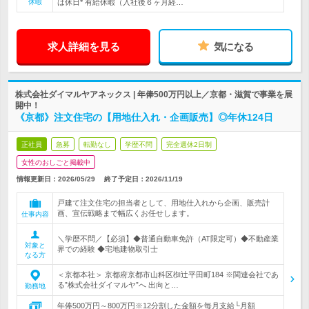
休暇
は休日* 有給休暇（入社後６ヶ月経…
求人詳細を見る
気になる
株式会社ダイマルヤアネックス | 年俸500万円以上／京都・滋賀で事業を展
開中！
《京都》注文住宅の【用地仕入れ・企画販売】◎年休124日
正社員
急募
転勤なし
学歴不問
完全週休2日制
女性のおしごと掲載中
情報更新日：2026/05/29
終了予定日：
2026/11/19
戸建て注文住宅の担当者として、用地仕入れから企画、販売計
画、宣伝戦略まで幅広くお任せします。
仕事内容
＼学歴不問／【必須】◆普通自動車免許（AT限定可）◆不動産業
対象と
界での経験 ◆宅地建物取引士
なる方
＜京都本社＞ 京都府京都市山科区椥辻平田町184 ※関連会社であ
る”株式会社ダイマルヤ”へ 出向と…
勤務地
年俸500万円～800万円※12分割した金額を毎月支給└月額