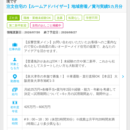
境です
注文住宅の【ルームアドバイザー】地域密着／賞与実績5カ月分
正社員
職種・業種未経験OK
急募
転勤なし
学歴不問
第二新卒歓迎
女性のおしごと掲載中
情報更新日：2026/07/30
終了予定日：
2026/08/27
【反響営業メイン】お問い合わせいただいたお客様へのご案内な
ので安心♪自由度の高いオーダーメイド住宅の提案で、あなたの
仕事内容
アイデアを活かせます。
【普通免許があればOK！】未経験の方や第二新卒、これから社
対象と
会人としてスタートしたい方も大歓迎です。
なる方
【泉大津市の本舗で募集！】 ※車通勤・直行直帰OK 【本店】 大
阪府泉大津市旭町1-3
勤務地
月給25万円+各種手当+賞与年2回※経験・能力・年齢を考慮して
決定＜試用期間について＞6ヶ月の試用期間あり。期間中は…
給与
425万円～600万円
初年度
年収
# 9：00～18：30（休憩1時間30分）※残業は月平均20時間未満
勤務
時間
（時期により多少異なる）