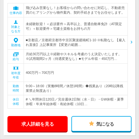
飛び込み営業なし！お客様からの問い合わせに対応し、不動産売
買のヒアリングから物件案内、契約手続きまでをお任せします。
仕事内容
未経験歓迎！＜必須要件＞高卒以上、普通自動車免許（AT限定
対象と
可）＜歓迎要件＞宅建士資格をお持ちの方
なる方
■京都店／京都府京都市中京区聚楽廻南町1-10 ※転勤なし 【雇入
れ直後】上記事業所 【変更の範囲…
勤務地
月給30万円以上※経験やスキルを考慮のうえ決定いたします。
※試用期間2ヶ月（待遇変更なし）■モデル年収・450万円…
給与
400万円～700万円
初年度
年収
9:00～18:00（実働8時間／休憩1時間）◆残業あり（20時以降残
勤務
時間
業禁止制度あり）
# ＼年間休日120日／完全週休2日制（水・日）・GW休暇・夏季
休日
休暇
休暇・年末年始休暇・有給休暇（10日…
求人詳細を見る
気になる