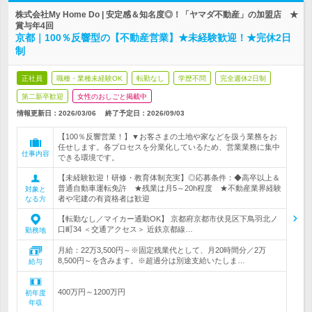
株式会社My Home Do | 安定感＆知名度◎！「ヤマダ不動産」の加盟店 ★
賞与年4回
京都｜100％反響型の【不動産営業】★未経験歓迎！★完休2日
制
正社員
職種・業種未経験OK
転勤なし
学歴不問
完全週休2日制
第二新卒歓迎
女性のおしごと掲載中
情報更新日：2026/03/06
終了予定日：
2026/09/03
【100％反響営業！】▼お客さまの土地や家などを扱う業務をお
任せします。各プロセスを分業化しているため、営業業務に集中
仕事内容
できる環境です。
【未経験歓迎！研修・教育体制充実】◎応募条件：◆高卒以上＆
普通自動車運転免許 ★残業は月5～20h程度 ★不動産業界経験
対象と
者や宅建の有資格者は歓迎
なる方
【転勤なし／マイカー通勤OK】 京都府京都市伏見区下鳥羽北ノ
口町34 ＜交通アクセス＞ 近鉄京都線…
勤務地
月給：22万3,500円～※固定残業代として、月20時間分／2万
8,500円～を含みます。※超過分は別途支給いたしま…
給与
400万円～1200万円
初年度
年収