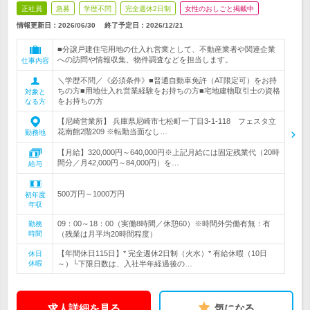
正社員
急募
学歴不問
完全週休2日制
女性のおしごと掲載中
情報更新日：2026/06/30
終了予定日：
2026/12/21
■分譲戸建住宅用地の仕入れ営業として、不動産業者や関連企業
への訪問や情報収集、物件調査などを担当します。
仕事内容
＼学歴不問／《必須条件》■普通自動車免許（AT限定可）をお持
ちの方■用地仕入れ営業経験をお持ちの方■宅地建物取引士の資格
対象と
をお持ちの方
なる方
【尼崎営業所】 兵庫県尼崎市七松町一丁目3-1-118 フェスタ立
花南館2階209 ※転勤当面なし…
勤務地
【月給】320,000円～640,000円※上記月給には固定残業代（20時
間分／月42,000円～84,000円）を…
給与
500万円～1000万円
初年度
年収
09：00～18：00（実働8時間／休憩60）※時間外労働有無：有
勤務
時間
（残業は月平均20時間程度）
【年間休日115日】* 完全週休2日制（火水）* 有給休暇（10日
休日
休暇
～）└下限日数は、入社半年経過後の…
求人詳細を見る
気になる