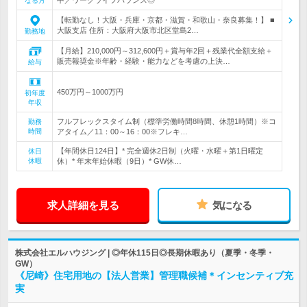
なる方
【転勤なし！大阪・兵庫・京都・滋賀・和歌山・奈良募集！】 ■
大阪支店 住所：大阪府大阪市北区堂島2…
勤務地
【月給】210,000円～312,600円＋賞与年2回＋残業代全額支給＋
販売報奨金※年齢・経験・能力などを考慮の上決…
給与
450万円～1000万円
初年度
年収
フルフレックスタイム制（標準労働時間8時間、休憩1時間）※コ
勤務
時間
アタイム／11：00～16：00※フレキ…
【年間休日124日】* 完全週休2日制（火曜・水曜＋第1日曜定
休日
休暇
休）* 年末年始休暇（9日）* GW休…
求人詳細を見る
気になる
株式会社エルハウジング | ◎年休115日◎長期休暇あり（夏季・冬季・
GW）
《尼崎》住宅用地の【法人営業】管理職候補＊インセンティブ充
実