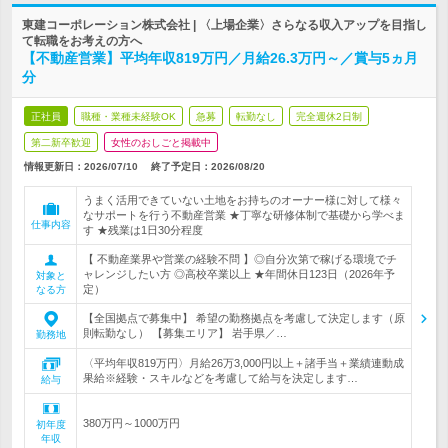
東建コーポレーション株式会社 | 〈上場企業〉さらなる収入アップを目指し
て転職をお考えの方へ
【不動産営業】平均年収819万円／月給26.3万円～／賞与5ヵ月
分
正社員
職種・業種未経験OK
急募
転勤なし
完全週休2日制
第二新卒歓迎
女性のおしごと掲載中
情報更新日：2026/07/10
終了予定日：
2026/08/20
うまく活用できていない土地をお持ちのオーナー様に対して様々
なサポートを行う不動産営業 ★丁寧な研修体制で基礎から学べま
仕事内容
す ★残業は1日30分程度
【 不動産業界や営業の経験不問 】◎自分次第で稼げる環境でチ
ャレンジしたい方 ◎高校卒業以上 ★年間休日123日（2026年予
対象と
定）
なる方
【全国拠点で募集中】 希望の勤務拠点を考慮して決定します（原
則転勤なし） 【募集エリア】 岩手県／…
勤務地
〈平均年収819万円〉月給26万3,000円以上＋諸手当＋業績連動成
果給※経験・スキルなどを考慮して給与を決定します…
給与
380万円～1000万円
初年度
年収