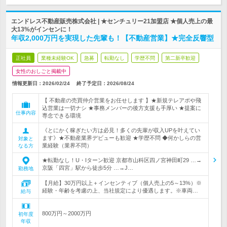
エンドレス不動産販売株式会社 | ★センチュリー21加盟店 ★個人売上の最
大13%がインセンに！
年収2,000万円を実現した先輩も！【不動産営業】★完全反響型
正社員
業種未経験OK
急募
転勤なし
学歴不問
第二新卒歓迎
女性のおしごと掲載中
情報更新日：2026/02/24
終了予定日：
2026/08/24
【 不動産の売買仲介営業をお任せします 】★新規テレアポや飛
込営業は一切ナシ ★事務メンバーの後方支援も手厚い ★提案に
仕事内容
専念できる環境
《とにかく稼ぎたい方は必見！多くの先輩が収入UPを叶えてい
ます》★不動産業界デビューも歓迎 ★学歴不問 ◆何かしらの営
対象と
業経験（業界不問）
なる方
★転勤なし！U・Iターン歓迎 京都市山科区四ノ宮神田町29 …→
京阪「四宮」駅から徒歩5分 …→J…
勤務地
【月給】30万円以上＋インセンティブ（個人売上の5～13%）※
経験・年齢を考慮の上、当社規定により優遇します。※車両…
給与
800万円～2000万円
初年度
年収