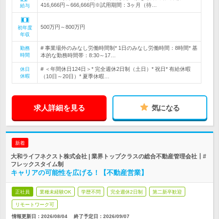
416,666円～666,666円※試用期間：3ヶ月（待…
給与
500万円～800万円
初年度
年収
# 事業場外のみなし労働時間制* 1日のみなし労働時間：8時間* 基
勤務
時間
本的な勤務時間帯：8:30～17…
# ＜年間休日124日＞* 完全週休2日制（土日）* 祝日* 有給休暇
休日
休暇
（10日～20日）* 夏季休暇…
求人詳細を見る
気になる
新着
大和ライフネクスト株式会社 | 業界トップクラスの総合不動産管理会社┃#
フレックスタイム制
キャリアの可能性を広げる！【不動産営業】
正社員
業種未経験OK
学歴不問
完全週休2日制
第二新卒歓迎
リモートワーク可
情報更新日：2026/08/04
終了予定日：
2026/09/07