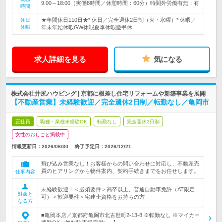
9:00～18:00（実働8時間／休憩時間：60分）時間外労働有無：有
時間
★年間休日110日★* 休日／完全週休2日制（火・水曜）* 休暇／
休日
休暇
年末年始休暇GW休暇夏季休暇慶弔休…
求人詳細を見る
気になる
株式会社井尻ハウビング | 京都に根差し住宅リフォームや新築事業を展開
【不動産営業】未経験歓迎／完全週休2日制／転勤なし／亀岡市
正社員
職種・業種未経験OK
転勤なし
完全週休2日制
女性のおしごと掲載中
情報更新日：2026/06/30
終了予定日：
2026/12/21
飛び込み営業なし！お客様からの問い合わせに対応し、不動産売
買のヒアリングから物件案内、契約手続きまでをお任せします。
仕事内容
未経験歓迎！＜必須要件＞高卒以上、普通自動車免許（AT限定
対象と
可）＜歓迎要件＞宅建士資格をお持ちの方
なる方
■亀岡本店／京都府亀岡市北古世町2-13-8 ※転勤なし ※マイカー