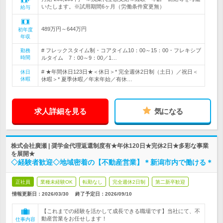
いたします。※試用期間6ヶ月（労働条件変更無）
給与
489万円～644万円
初年度
年収
# フレックスタイム制・コアタイム10：00～15：00・フレキシブ
勤務
時間
ルタイム 7：00～9：00／1…
# ★年間休日123日★＜休日＞* 完全週休2日制（土日）／祝日＜
休日
休暇
休暇＞* 夏季休暇／年末年始／有休…
求人詳細を見る
気になる
株式会社廣瀬 | 奨学金代理返還制度有★年休120日★完休2日★多彩な事業
を展開★
◇経験者歓迎◇地域密着の【不動産営業】＊新潟市内で働ける＊
正社員
業種未経験OK
転勤なし
完全週休2日制
第二新卒歓迎
情報更新日：2026/03/30
終了予定日：
2026/09/10
【これまでの経験を活かして成長できる職場です】当社にて、不
動産営業をお任せします！
仕事内容