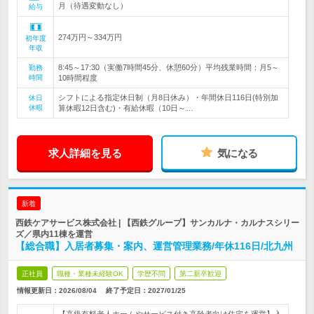
月（待遇変動なし）
給与
274万円～334万円
初年度
年収
8:45～17:30（実働7時間45分、休憩60分）平均残業時間：月5～
勤務
時間
10時間程度
シフトによる指定休日制（月8日休み）・年間休日116日(特別加
休日
休暇
算休暇12日含む)・有給休暇（10日～…
求人詳細を見る
気になる
新着
西鉄ケアサービス株式会社 | 【西鉄グループ】サンカルナ・カルナスシリー
ズ／県内11棟を運営
【総合職】入居者募集・案内、運営管理業務/年休116日/北九州
正社員
職種・業種未経験OK
学歴不問
第二新卒歓迎
情報更新日：2026/08/04
終了予定日：
2027/01/25