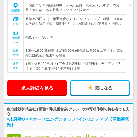
＼関西エリア積極採用中！／ ●大阪府・京都府・兵庫県・奈良
県・東京都にある新築マンションの販売セン…
勤務地
月給35万円～（一律手当含む）＋インセンティブ※経験・スキル
を考慮し決定※試用期間6か月（この期間中に労働条件・待遇…
給与
450万円～700万円
初年度
年収
9:30～18:30(休憩時間 1時間00分)※残業は月20ｈ以下です。繁忙
勤務
時間
期には残業が発生する場合…
●年間休日120日以上●完全週休2日制（※曜日はクライアント先
休日
休暇
に準ずる）* 夏季休暇* 年末年始休暇…
求人詳細を見る
気になる
創成建設株式会社 | 面接1回/反響営業/ブランド力×育成体制で初心者でも安
心
#未経験OK＃オープニングスタッフ#インセンティブ【不動産営
業】