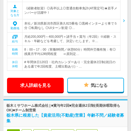
《経験者歓迎》◎高卒以上◎普通自動車免許(AT限定可)★若手メ
対象と
ンバーが活躍中！
なる方
本社／新潟県新潟市西区善久823番地 ◎黒崎インターより車で５
分 ◎転勤なし ◎UIターン歓迎 ◎…
勤務地
月給200,000円～400,000円＋諸手当＋賞与（年2回）※経験・ス
キル・年齢などを考慮して、決定いたします。※…
給与
8：00～17：00（実働8時間／休憩60分）時間外労働有無：有◎
勤務
時間
残業月平均12時間程度 ≪原則定…
# 年間休日120日・社内カレンダーあり・完全週休2日制(祝日の
休日
休暇
ある週で年2回程度、土曜出勤あり)・…
求人詳細を見る
気になる
栃木ミサワホーム株式会社 | ■賞与年2回■完全週休2日制(長期休暇取得も
OK)■チーム制営業
栃木県に根差した【資産活用(不動産)営業】年齢不問／経験者募
集