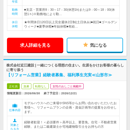
年収
■支店・営業所8：30～17：30(休憩1h)または9：00～18：00(休
勤務
時間
憩1ｈ)※勤務地により勤…
★年間休日120日以上完全週休2日制(土日休み)■祝日■ゴールデン
休日
休暇
ウィーク■夏季休暇■年始休暇■有給…
求人詳細を見る
気になる
株式会社近江建設 | 一緒につくる理想の住まい。生涯をかけお客様の暮らし
に寄り添う
【リフォーム営業】経験者募集、福利厚生充実≪山形市≫
正社員
急募
転勤なし
女性のおしごと掲載中
情報更新日：2026/06/30
終了予定日：
2026/12/21
モデルハウスへのご来場やSNS等からお問い合わせいただいたお
客様へ、リフォームプランの企画・資金計画等の提案をお任せし
仕事内容
ます。
経験者歓迎！＜必須要件＞高卒以上、要普免。住宅・不動産営業
対象と
経験、または二級建築士か宅地建物取引士をお持ちの方
なる方