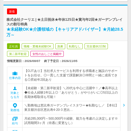
新着
株式会社クーリエ | ★土日祝休★年休125日★賞与年2回★ガーデンプレイ
スの割引特典
★未経験OK★介護領域の【キャリアアドバイザー】★月給28.5
万～
正社員
職種・業種未経験OK
急募
転勤なし
完全週休2日制
第二新卒歓迎
女性のおしごと掲載中
情報更新日：2026/08/07
終了予定日：
2026/11/05
【OJTあり】当社求人サービスを利用する求職者と施設のサポー
トをお任せ。◎一貫した支援で課題解決◎仲間と一緒に成長でき
仕事内容
る◎昇給年2回あり
【未経験・第二新卒歓迎】＼20代を中心に活躍中！／◆高卒以上
◆社会人経験1年以上◎「ありがとう」がやりがいに◎5日以上の
対象と
長期休暇取得も可能！
なる方
＼勤務地は恵比寿ガーデンプレイスタワー★転勤なし／ 【本社】
東京都渋谷区恵比寿4-20-3 恵比…
勤務地
月給285,000円～500,000円※経験、能力を考慮の上決定します※
試用期間3ヶ月（待遇に変更なし）
給与