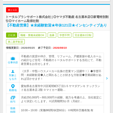
残り1日
トータルプランサポート株式会社 | ◎ヤマダ不動産 名古屋本店◎家電特別割
引◎マイホーム取得社割
【不動産営業】★未経験歓迎★年休121日★インセンティブあり
正社員
職種・業種未経験OK
急募
学歴不問
完全週休2日制
第二新卒歓迎
情報更新日：2026/05/25
終了予定日：
2026/08/10
不動産の賃貸や仲介、管理、リフォーム、戸建新築や老人ホーム
の紹介など住宅・不動産のトータルサポートする当社にて、不動
仕事内容
産営業をお任せします。
《大手・中堅ハウスメーカー出身の営業マン活躍中！》◆学歴不
問・未経験歓迎◆人と関わることが好きな方歓迎◆営業経験があ
対象と
れば活かせます！
なる方
愛知県名古屋市中川区昭明町5丁目1-5 ヤマダデンキ テックラン
ド名古屋本店 2階 ※マイカー通勤…
勤務地
月給250,000円～800,000円※経験、能力を考慮の上、当社規定に
より決定いたします。※試用期間3か月（月給2…
給与
勤務
10:00～19:00（実働8時間/休憩60分）※時間外労働有無:有
時間