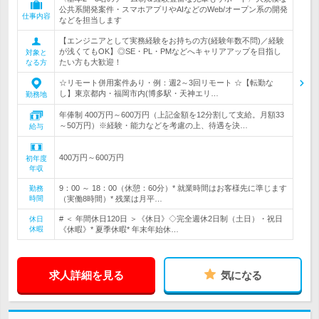
公共系開発案件・スマホアプリやAIなどのWeb/オープン系の開発
仕事内容
などを担当します
【エンジニアとして実務経験をお持ちの方(経験年数不問)／経験
が浅くてもOK】◎SE・PL・PMなどへキャリアアップを目指し
対象と
たい方も大歓迎！
なる方
☆リモート併用案件あり・例：週2～3回リモート ☆【転勤な
し】東京都内・福岡市内(博多駅・天神エリ…
勤務地
年俸制 400万円～600万円（上記金額を12分割して支給。月額33
～50万円）※経験・能力などを考慮の上、待遇を決…
給与
400万円～600万円
初年度
年収
9：00 ～ 18：00（休憩：60分）* 就業時間はお客様先に準じます
勤務
時間
（実働8時間）* 残業は月平…
# ＜ 年間休日120日 ＞《休日》◇完全週休2日制（土日）・祝日
休日
休暇
《休暇》* 夏季休暇* 年末年始休…
求人詳細を見る
気になる