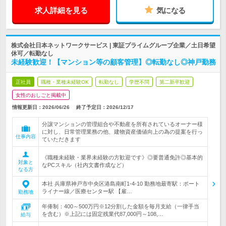
求人詳細を見る
気になる
株式会社日本ネットワークサービス | 東証プライムグループ企業／土日希望
休可／転勤なし
未経験歓迎！【マンション等の顧客管理】◎転勤なし◎神戸勤務
正社員
職種・業種未経験OK
転勤なし
学歴不問
第二新卒歓迎
女性のおしごと掲載中
情報更新日：2026/06/26
終了予定日：
2026/12/17
分譲マンションの管理組合や不動産を所有されているオーナー様
に対し、日常管理業務の他、建物資産価値向上の為の提案を行っ
仕事内容
ていただきます
《職種未経験・業界未経験の方歓迎です》◎要普通免許◎基本的
対象と
なPCスキル（社内文書作成など）
なる方
本社 兵庫県神戸市中央区港島南町1-4-10 勤務地最寄駅：ポート
ライナー線／医療センター駅 【雇…
勤務地
年俸制：400～500万円※12分割した金額を毎月支給（一律手当
を含む）※上記には固定残業代87,000円～108,…
給与