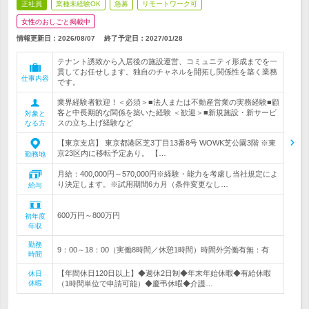
正社員
業種未経験OK
急募
リモートワーク可
女性のおしごと掲載中
情報更新日：2026/08/07
終了予定日：
2027/01/28
テナント誘致から入居後の施設運営、コミュニティ形成までを一
貫してお任せします。独自のチャネルを開拓し関係性を築く業務
仕事内容
です。
業界経験者歓迎！＜必須＞■法人または不動産営業の実務経験■顧
客と中長期的な関係を築いた経験 ＜歓迎＞■新規施設・新サービ
対象と
スの立ち上げ経験など
なる方
【東京支店】 東京都港区芝3丁目13番8号 WOWK芝公園3階 ※東
京23区内に移転予定あり。 【…
勤務地
月給：400,000円～570,000円※経験・能力を考慮し当社規定によ
り決定します。※試用期間6カ月（条件変更なし…
給与
600万円～800万円
初年度
年収
勤務
9：00～18：00（実働8時間／休憩1時間）時間外労働有無：有
時間
【年間休日120日以上】◆週休2日制◆年末年始休暇◆有給休暇
休日
休暇
（1時間単位で申請可能）◆慶弔休暇◆介護…