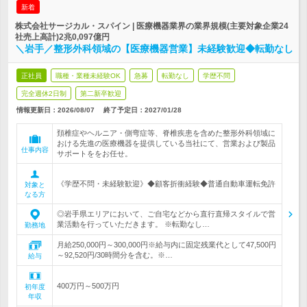
新着
株式会社サージカル・スパイン | 医療機器業界の業界規模(主要対象企業24
社売上高計)2兆0,097億円
＼岩手／整形外科領域の【医療機器営業】未経験歓迎◆転勤なし
正社員
職種・業種未経験OK
急募
転勤なし
学歴不問
完全週休2日制
第二新卒歓迎
情報更新日：2026/08/07
終了予定日：
2027/01/28
頚椎症やヘルニア・側弯症等、脊椎疾患を含めた整形外科領域に
おける先進の医療機器を提供している当社にて、営業および製品
仕事内容
サポートををお任せ。
《学歴不問・未経験歓迎》◆顧客折衝経験◆普通自動車運転免許
対象と
なる方
◎岩手県エリアにおいて、ご自宅などから直行直帰スタイルで営
業活動を行っていただきます。 ※転勤なし…
勤務地
月給250,000円～300,000円※給与内に固定残業代として47,500円
～92,520円/30時間分を含む。※…
給与
400万円～500万円
初年度
年収