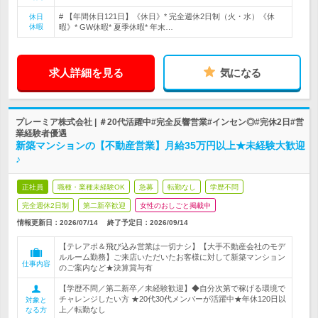
# 【年間休日121日】《休日》* 完全週休2日制（火・水）《休
休日
休暇
暇》* GW休暇* 夏季休暇* 年末…
求人詳細を見る
気になる
プレーミア株式会社 | ＃20代活躍中#完全反響営業#インセン◎#完休2日#営
業経験者優遇
新築マンションの【不動産営業】月給35万円以上★未経験大歓迎
♪
正社員
職種・業種未経験OK
急募
転勤なし
学歴不問
完全週休2日制
第二新卒歓迎
女性のおしごと掲載中
情報更新日：2026/07/14
終了予定日：
2026/09/14
【テレアポ＆飛び込み営業は一切ナシ】【大手不動産会社のモデ
ルルーム勤務】ご来店いただいたお客様に対して新築マンション
仕事内容
のご案内など★決算賞与有
【学歴不問／第二新卒／未経験歓迎】◆自分次第で稼げる環境で
チャレンジしたい方 ★20代30代メンバーが活躍中★年休120日以
対象と
上／転勤なし
なる方