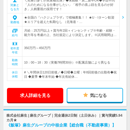
＼先輩の多くが異業種出身／◆未経験・第二新卒OK◆学歴不問
「人のためになる仕事がしたい」「相手の喜ぶ顔を見るのが好
対象と
き」人柄重視の採用です！
なる方
★全国の『ハクジュプラザ』で積極募集！！ ★U・Iターン歓迎
★エリアを超えた転勤なし （北海道・…
勤務地
月給：25万円以上＋賞与年2回＋インセンティブ※年齢・経験・
能力等を考慮の上、当社規定により決定します。※試用期間は…
給与
350万円～450万円
初年度
年収
勤務
10：00～18：30（実働7時間30分）※配属店舗により異なる
時間
# ＼年間休日120日前後／◆日曜◆土曜：年8回前後の出勤有◆祝
休日
休暇
日 ◆夏季 ◆年末年始 ◆年次有給休…
求人詳細を見る
気になる
株式会社麻生 | 麻生グループ｜完全週休2日制（土日休み）｜賞与実績5.94
カ月★
《飯塚》麻生グループの中核企業【総合職（不動産事業）】