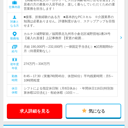
【高級有料老人ホームやサービス付き高齢者向け住宅を運営】入
居者の方の募集や入居手続き、楽しく暮らしていただくための運
仕事内容
営業務を担当します！
■接客、折衝経験のある方 ■基本的なPCスキル ※介護業界の
知識は必要ありません。評価制度があり、ステップアップを目指
対象と
せます。
なる方
カルナス城野駅前／福岡県北九州市小倉北区城野団地1番24号
【雇入れ直後】上記事務所 【変更の範囲…
勤務地
月給 190,000円～232,000円（一律固定手当含む）■試用期間6か
月（待遇変動なし）
給与
274万円～334万円
初年度
年収
8:45～17:30（実働7時間45分、休憩60分）平均残業時間：月5～
勤務
時間
10時間程度
シフトによる指定休日制（月8日休み）・年間休日116日(特別加
休日
休暇
算休暇12日含む)・有給休暇（10日～…
求人詳細を見る
気になる