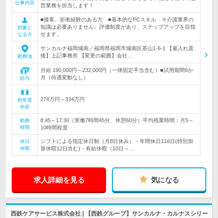
仕事内容
営業務を担当します！
■接客、折衝経験のある方 ■基本的なPCスキル ※介護業界の
知識は必要ありません。評価制度があり、ステップアップを目指
対象と
せます。
なる方
サンカルナ福岡城南／福岡県福岡市城南区茶山1-6-1 【雇入れ直
後】上記事務所 【変更の範囲】会社…
勤務地
月給 190,000円～232,000円（一律固定手当含む）■試用期間6か
月（待遇変動なし）
給与
274万円～334万円
初年度
年収
8:45～17:30（実働7時間45分、休憩60分）平均残業時間：月5～
勤務
時間
10時間程度
シフトによる指定休日制（月8日休み）・年間休日116日(特別加
休日
休暇
算休暇12日含む)・有給休暇（10日～…
求人詳細を見る
気になる
西鉄ケアサービス株式会社 | 【西鉄グループ】サンカルナ・カルナスシリー