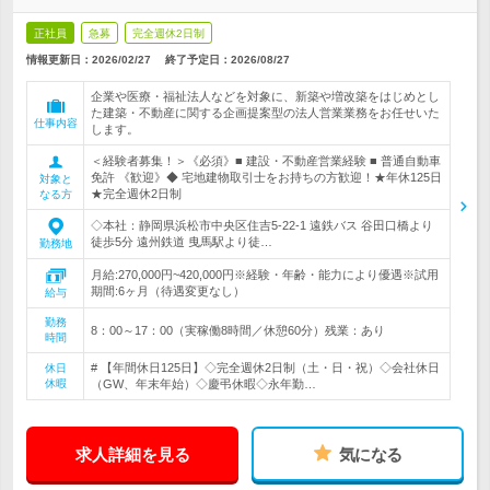
正社員
急募
完全週休2日制
情報更新日：2026/02/27
終了予定日：
2026/08/27
企業や医療・福祉法人などを対象に、新築や増改築をはじめとし
た建築・不動産に関する企画提案型の法人営業業務をお任せいた
仕事内容
します。
＜経験者募集！＞《必須》■ 建設・不動産営業経験 ■ 普通自動車
免許 《歓迎》◆ 宅地建物取引士をお持ちの方歓迎！★年休125日
対象と
★完全週休2日制
なる方
◇本社：静岡県浜松市中央区住吉5-22-1 遠鉄バス 谷田口橋より
徒歩5分 遠州鉄道 曳馬駅より徒…
勤務地
月給:270,000円~420,000円※経験・年齢・能力により優遇※試用
期間:6ヶ月（待遇変更なし）
給与
勤務
8：00～17：00（実稼働8時間／休憩60分）残業：あり
時間
# 【年間休日125日】◇完全週休2日制（土・日・祝）◇会社休日
休日
休暇
（GW、年末年始）◇慶弔休暇◇永年勤…
求人詳細を見る
気になる