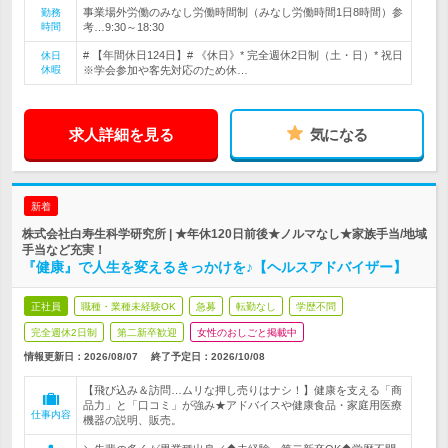
事業場外労働のみなし労働時間制（みなし労働時間1日8時間）参
勤務
時間
考…9:30～18:30
# 【年間休日124日】# 《休日》* 完全週休2日制（土・日）* 祝日
休日
休暇
※学会参加や客先対応のため休…
求人詳細を見る
気になる
新着
株式会社白寿生科学研究所 | ★年休120日前後★ノルマなし★家族手当/地域
手当など充実！
『健康』で人生を変えるきっかけを♪【ヘルスアドバイザー】
正社員
職種・業種未経験OK
急募
転勤なし
学歴不問
完全週休2日制
第二新卒歓迎
女性のおしごと掲載中
情報更新日：2026/08/07
終了予定日：
2026/10/08
【飛び込み＆訪問…ムリな押し売りはナシ！】健康を支える「商
品力」と「口コミ」が強み★アドバイスや健康食品・家庭用医療
仕事内容
機器の説明、販売。