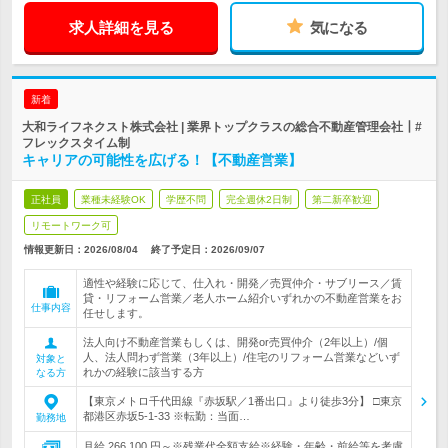
求人詳細を見る
気になる
新着
大和ライフネクスト株式会社 | 業界トップクラスの総合不動産管理会社┃#
フレックスタイム制
キャリアの可能性を広げる！【不動産営業】
正社員
業種未経験OK
学歴不問
完全週休2日制
第二新卒歓迎
リモートワーク可
情報更新日：2026/08/04
終了予定日：
2026/09/07
適性や経験に応じて、仕入れ・開発／売買仲介・サブリース／賃
貸・リフォーム営業／老人ホーム紹介いずれかの不動産営業をお
仕事内容
任せします。
法人向け不動産営業もしくは、開発or売買仲介（2年以上）/個
人、法人問わず営業（3年以上）/住宅のリフォーム営業などいず
対象と
れかの経験に該当する方
なる方
【東京メトロ千代田線『赤坂駅／1番出口』より徒歩3分】 □東京
都港区赤坂5-1-33 ※転勤：当面…
勤務地
月給 266,100 円～※残業代全額支給※経験・年齢・前給等を考慮