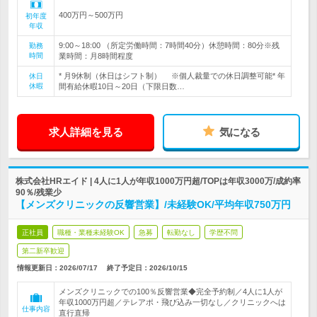
400万円～500万円
初年度
年収
9:00～18:00 （所定労働時間：7時間40分）休憩時間：80分※残
勤務
時間
業時間：月8時間程度
* 月9休制（休日はシフト制） ※個人裁量での休日調整可能* 年
休日
休暇
間有給休暇10日～20日（下限日数…
求人詳細を見る
気になる
株式会社HRエイド | 4人に1人が年収1000万円超/TOPは年収3000万/成約率
90％/残業少
【メンズクリニックの反響営業】/未経験OK/平均年収750万円
正社員
職種・業種未経験OK
急募
転勤なし
学歴不問
第二新卒歓迎
情報更新日：2026/07/17
終了予定日：
2026/10/15
メンズクリニックでの100％反響営業◆完全予約制／4人に1人が
年収1000万円超／テレアポ・飛び込み一切なし／クリニックへは
仕事内容
直行直帰