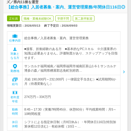
ズ／県内11棟を運営
【総合事務】入居者募集・案内、運営管理業務/年間休日116日◎
正社員
職種・業種未経験OK
学歴不問
第二新卒歓迎
情報更新日：2026/05/13
終了予定日：
2026/09/03
総合事務／入居者募集・案内、運営管理業務
仕事内容
■接客、折衝経験のある方 ■基本的なPCスキル ※介護業界の
知識は必要ありません。評価制度があり、ステップアップを目指
対象と
せます。
なる方
サンカルナ福岡城南／福岡県福岡市城南区茶山1-6-1 サンカルナ
博多の森／福岡県糟屋郡志免町別府西…
勤務地
月給 190,000円～232,000円（一律固定手当含む）■試用期間6か
月（待遇変動なし）
給与
274万円～334万円
初年度
年収
8:45～17:30（実働7時間45分、休憩60分）平均残業時間：月5～
勤務
時間
10時間程度
シフトによる指定休日制（月8日休み）・年間休日116日(特別加
休日
休暇
算休暇12日含む)・有給休暇（10日～…