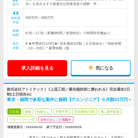
分）を含みます※超過分は別途支給※経験・年…
給与
500万円～800万円
初年度
年収
勤務
8:30～17:30（実働8時間／休憩60分）※時間外労働あり
時間
# ★年間休日123日★* 完全週休2日制（土日祝休み）* 有給休暇
休日
休暇
（10～20日）* 夏季休暇（指…
求人詳細を見る
気になる
株式会社アトミテック | 《上流工程／最先端技術に携われる》完全週休2日
制(土日祝休み)
東京・福岡で多彩な案件に挑戦【ITエンジニア】☆月額33万円～
正社員
急募
転勤なし
学歴不問
完全週休2日制
第二新卒歓迎
リモートワーク可
女性のおしごと掲載中
情報更新日：2026/06/30
終了予定日：
2026/09/28
〈基本2～3名のチーム制＆経験豊富な先輩もサポート〉大規模な