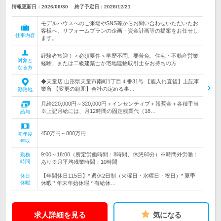
情報更新日：2026/06/30
終了予定日：
2026/12/21
モデルハウスへのご来場やSNS等からお問い合わせいただいたお
客様へ、リフォームプランの企画・資金計画等の提案をお任せし
仕事内容
ます。
経験者歓迎！＜必須要件＞学歴不問、要普免、住宅・不動産営業
対象と
経験、または二級建築士か宅地建物取引士をお持ちの方
なる方
◆天童店 山形県天童市南町1丁目４番31号 【雇入れ直後】上記事
業所 【変更の範囲】会社の定める事…
勤務地
月給220,000円～320,000円＋インセンティブ＋報奨金＋各種手当
※上記月給には、月12時間の固定残業代（18…
給与
450万円～800万円
初年度
年収
9:00～18:00（所定労働時間：8時間、休憩60分）※時間外労働：
勤務
時間
あり※月平均残業時間：10時間
【年間休日115日】* 週休2日制（火曜日・水曜日・祝日）* 夏季
休日
休暇
休暇 * 年末年始休暇 * 有給休…
求人詳細を見る
気になる