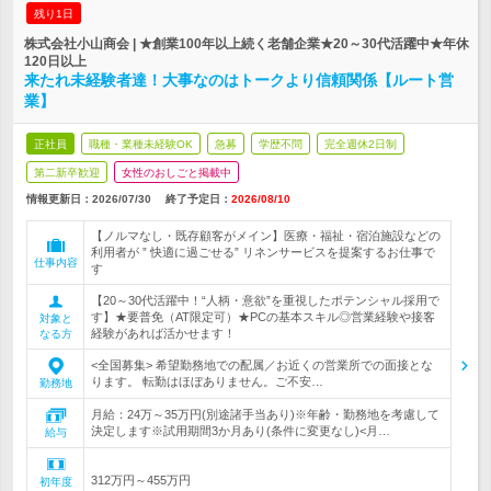
残り1日
株式会社小山商会 | ★創業100年以上続く老舗企業★20～30代活躍中★年休
120日以上
来たれ未経験者達！大事なのはトークより信頼関係【ルート営
業】
正社員
職種・業種未経験OK
急募
学歴不問
完全週休2日制
第二新卒歓迎
女性のおしごと掲載中
情報更新日：2026/07/30
終了予定日：
2026/08/10
【ノルマなし・既存顧客がメイン】医療・福祉・宿泊施設などの
利用者が ” 快適に過ごせる” リネンサービスを提案するお仕事で
仕事内容
す
【20～30代活躍中！“人柄・意欲”を重視したポテンシャル採用で
す】★要普免（AT限定可）★PCの基本スキル◎営業経験や接客
対象と
経験があれば活かせます！
なる方
<全国募集> 希望勤務地での配属／お近くの営業所での面接とな
ります。 転勤はほぼありません。ご不安…
勤務地
月給：24万～35万円(別途諸手当あり)※年齢・勤務地を考慮して
決定します※試用期間3か月あり(条件に変更なし)<月…
給与
312万円～455万円
初年度