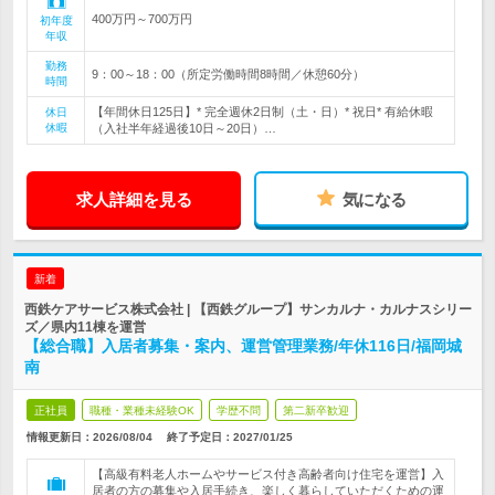
400万円～700万円
初年度
年収
勤務
9：00～18：00（所定労働時間8時間／休憩60分）
時間
【年間休日125日】* 完全週休2日制（土・日）* 祝日* 有給休暇
休日
休暇
（入社半年経過後10日～20日）…
求人詳細を見る
気になる
新着
西鉄ケアサービス株式会社 | 【西鉄グループ】サンカルナ・カルナスシリー
ズ／県内11棟を運営
【総合職】入居者募集・案内、運営管理業務/年休116日/福岡城
南
正社員
職種・業種未経験OK
学歴不問
第二新卒歓迎
情報更新日：2026/08/04
終了予定日：
2027/01/25
【高級有料老人ホームやサービス付き高齢者向け住宅を運営】入
居者の方の募集や入居手続き、楽しく暮らしていただくための運