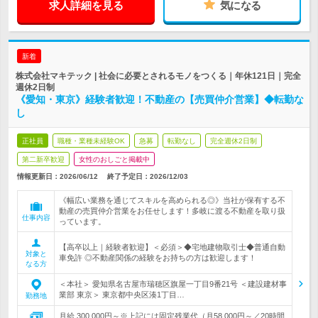
求人詳細を見る
気になる
新着
株式会社マキテック | 社会に必要とされるモノをつくる｜年休121日｜完全
週休2日制
《愛知・東京》経験者歓迎！不動産の【売買仲介営業】◆転勤な
し
正社員
職種・業種未経験OK
急募
転勤なし
完全週休2日制
第二新卒歓迎
女性のおしごと掲載中
情報更新日：2026/06/12
終了予定日：
2026/12/03
《幅広い業務を通じてスキルを高められる◎》当社が保有する不
動産の売買仲介営業をお任せします！多岐に渡る不動産を取り扱
仕事内容
っています。
【高卒以上｜経験者歓迎】＜必須＞◆宅地建物取引士◆普通自動
対象と
車免許 ◎不動産関係の経験をお持ちの方は歓迎します！
なる方
＜本社＞ 愛知県名古屋市瑞穂区旗屋一丁目9番21号 ＜建設建材事
業部 東京＞ 東京都中央区湊1丁目…
勤務地
月給 300,000円～※上記には固定残業代（月58,000円～／20時間