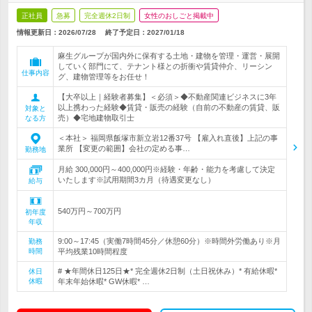
正社員
急募
完全週休2日制
女性のおしごと掲載中
情報更新日：2026/07/28
終了予定日：
2027/01/18
麻生グループが国内外に保有する土地・建物を管理・運営・展開
していく部門にて、テナント様との折衝や賃貸仲介、リーシン
仕事内容
グ、建物管理等をお任せ！
【大卒以上｜経験者募集】＜必須＞◆不動産関連ビジネスに3年
以上携わった経験◆賃貸・販売の経験（自前の不動産の賃貸、販
対象と
売）◆宅地建物取引士
なる方
＜本社＞ 福岡県飯塚市新立岩12番37号 【雇入れ直後】上記の事
業所 【変更の範囲】会社の定める事…
勤務地
月給 300,000円～400,000円※経験・年齢・能力を考慮して決定
いたします※試用期間3カ月（待遇変更なし）
給与
540万円～700万円
初年度
年収
9:00～17:45（実働7時間45分／休憩60分）※時間外労働あり※月
勤務
時間
平均残業10時間程度
# ★年間休日125日★* 完全週休2日制（土日祝休み）* 有給休暇*
休日
休暇
年末年始休暇* GW休暇* …