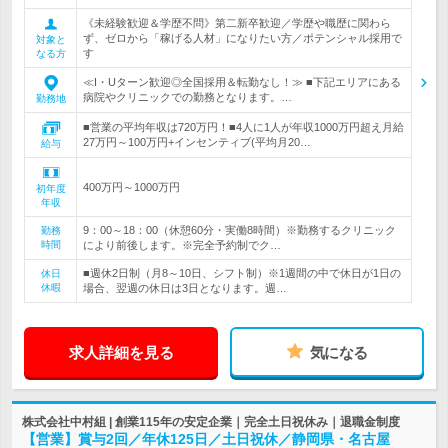
《未経験歓迎＆学歴不問》第二新卒歓迎／学歴や職歴に関わら
ず、ゼロから「稼げる人材」になりたい方／ポテンシャル採用で
対象と
す
なる方
≪I・Uターン歓迎◎全国採用＆転勤なし！≫ ■下記エリアにある
病院やクリニックでの勤務となります。…
勤務地
■営業の平均年収は720万円！■4人に1人が年収1000万円超え月給
27万円～100万円+インセンティブ(平均月20…
給与
400万円～1000万円
初年度
年収
9：00～18：00（休憩60分・実働8時間）※勤務するクリニック
勤務
時間
により前後します。※完全予約制でク…
■週休2日制（月8～10日、シフト制）※1週間の中で休日が1日の
休日
休暇
場合、翌週の休日は3日となります。週…
求人詳細を見る
気になる
株式会社中村組 | 創業115年の安定企業｜完全土日祝休み｜退職金制度
【営業】賞与2回／年休125日／土日祝休／静岡県・名古屋