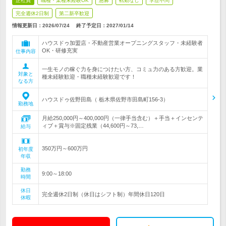
正社員
職種・業種未経験OK
急募
転勤なし
学歴不問
完全週休2日制
第二新卒歓迎
情報更新日：2026/07/24
終了予定日：
2027/01/14
ハウスドゥ加盟店・不動産営業オープニングスタッフ・未経験者
OK・研修充実
仕事内容
一生モノの稼ぐ力を身につけたい方、コミュ力のある方歓迎。業
対象と
種未経験歓迎・職種未経験歓迎です！
なる方
ハウスドゥ佐野田島（ 栃木県佐野市田島町156-3）
勤務地
月給250,000円～400,000円（一律手当含む）＋手当＋インセンテ
ィブ＋賞与※固定残業（44,600円～73,…
給与
350万円～600万円
初年度
年収
勤務
9:00～18:00
時間
休日
完全週休2日制（休日はシフト制）年間休日120日
休暇