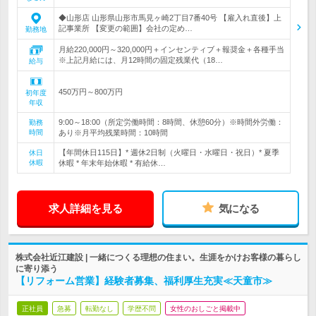
◆山形店 山形県山形市馬見ヶ崎2丁目7番40号 【雇入れ直後】上
記事業所 【変更の範囲】会社の定め…
勤務地
月給220,000円～320,000円＋インセンティブ＋報奨金＋各種手当
※上記月給には、月12時間の固定残業代（18…
給与
450万円～800万円
初年度
年収
9:00～18:00（所定労働時間：8時間、休憩60分）※時間外労働：
勤務
時間
あり※月平均残業時間：10時間
【年間休日115日】* 週休2日制（火曜日・水曜日・祝日）* 夏季
休日
休暇
休暇 * 年末年始休暇 * 有給休…
求人詳細を見る
気になる
株式会社近江建設 | 一緒につくる理想の住まい。生涯をかけお客様の暮らし
に寄り添う
【リフォーム営業】経験者募集、福利厚生充実≪天童市≫
正社員
急募
転勤なし
学歴不問
女性のおしごと掲載中