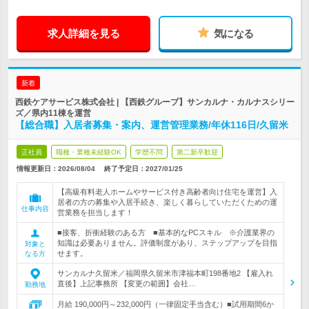
求人詳細を見る
気になる
新着
西鉄ケアサービス株式会社 | 【西鉄グループ】サンカルナ・カルナスシリー
ズ／県内11棟を運営
【総合職】入居者募集・案内、運営管理業務/年休116日/久留米
正社員
職種・業種未経験OK
学歴不問
第二新卒歓迎
情報更新日：2026/08/04
終了予定日：
2027/01/25
【高級有料老人ホームやサービス付き高齢者向け住宅を運営】入
居者の方の募集や入居手続き、楽しく暮らしていただくための運
仕事内容
営業務を担当します！
■接客、折衝経験のある方 ■基本的なPCスキル ※介護業界の
知識は必要ありません。評価制度があり、ステップアップを目指
対象と
せます。
なる方
サンカルナ久留米／福岡県久留米市津福本町198番地2 【雇入れ
直後】上記事務所 【変更の範囲】会社…
勤務地
月給 190,000円～232,000円（一律固定手当含む）■試用期間6か