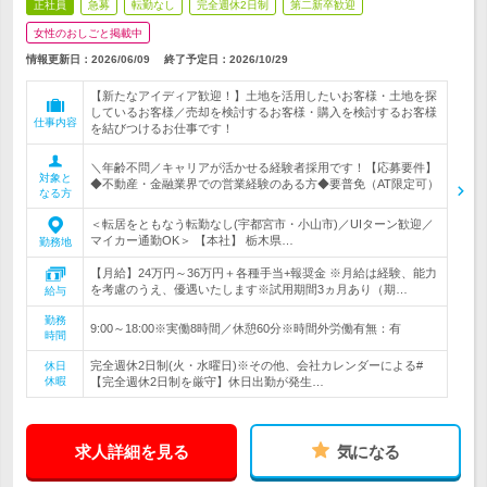
正社員
急募
転勤なし
完全週休2日制
第二新卒歓迎
女性のおしごと掲載中
情報更新日：2026/06/09
終了予定日：
2026/10/29
【新たなアイディア歓迎！】土地を活用したいお客様・土地を探
しているお客様／売却を検討するお客様・購入を検討するお客様
仕事内容
を結びつけるお仕事です！
＼年齢不問／キャリアが活かせる経験者採用です！【応募要件】
対象と
◆不動産・金融業界での営業経験のある方◆要普免（AT限定可）
なる方
＜転居をともなう転勤なし(宇都宮市・小山市)／UIターン歓迎／
マイカー通勤OK＞ 【本社】 栃木県…
勤務地
【月給】24万円～36万円＋各種手当+報奨金 ※月給は経験、能力
を考慮のうえ、優遇いたします※試用期間3ヵ月あり（期…
給与
勤務
9:00～18:00※実働8時間／休憩60分※時間外労働有無：有
時間
完全週休2日制(火・水曜日)※その他、会社カレンダーによる#
休日
休暇
【完全週休2日制を厳守】休日出勤が発生…
求人詳細を見る
気になる