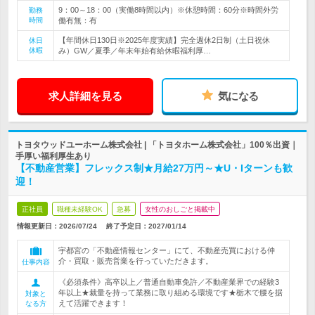
9：00～18：00（実働8時間以内）※休憩時間：60分※時間外労
勤務
時間
働有無：有
【年間休日130日※2025年度実績】完全週休2日制（土日祝休
休日
休暇
み）GW／夏季／年末年始有給休暇福利厚…
求人詳細を見る
気になる
トヨタウッドユーホーム株式会社 | 「トヨタホーム株式会社」100％出資｜
手厚い福利厚生あり
【不動産営業】フレックス制★月給27万円～★U・Iターンも歓
迎！
正社員
職種未経験OK
急募
女性のおしごと掲載中
情報更新日：2026/07/24
終了予定日：
2027/01/14
宇都宮の「不動産情報センター」にて、不動産売買における仲
介・買取・販売営業を行っていただきます。
仕事内容
《必須条件》高卒以上／普通自動車免許／不動産業界での経験3
年以上★裁量を持って業務に取り組める環境です★栃木で腰を据
対象と
えて活躍できます！
なる方