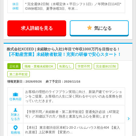
* 完全週休2日制（水曜定休＋平日シフト1日）／年間休日114日*
休日
休暇
GW休暇3日、夏季休暇3日、年末…
求人詳細を見る
気になる
株式会社XCEED | 未経験から入社1年目で年収1000万円を目指せる！
【不動産営業】未経験者歓迎！充実の研修で安心スタート！
正社員
職種・業種未経験OK
転勤なし
学歴不問
完全週休2日制
第二新卒歓迎
情報更新日：2026/05/26
終了予定日：
2026/11/16
お客様の理想のライフプラン実現に向け、新築戸建てやマンショ
ンをご提案。お客様の人生に深く関わるやりがいのある業務を担
仕事内容
っていただきます。
【学歴不問／未経験者・第二新卒歓迎】普通免許必須（AT限定
対象と
可）／30歳以下の方／熱意と素直な向上心を重視します！
なる方
【本社】 東京都渋谷区本町1-20-2 パルムハウス初台404 【雇入
れ直後】上記事業所 【変更の…
勤務地