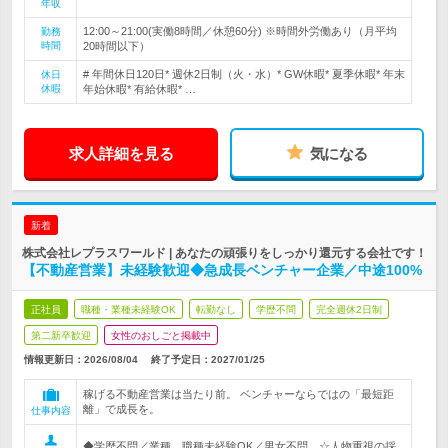
年収
12:00～21:00(実働8時間／休憩60分) ※時間外労働あり（月平均
勤務
時間
20時間以下）
# 年間休日120日* 週休2日制（火・水）* GW休暇* 夏季休暇* 年末
休日
休暇
年始休暇* 有給休暇* …
求人詳細を見る
気になる
新着
株式会社レプラスワールド | あなたの頑張りをしっかり還元する会社です！
【不動産営業】未経験歓迎◆急成長ベンチャー企業／中途100%
正社員
職種・業種未経験OK
転勤なし
学歴不問
完全週休2日制
第二新卒歓迎
女性のおしごと掲載中
情報更新日：2026/08/04
終了予定日：
2027/01/25
稼げる不動産営業は当たり前。 ベンチャーならではの「最短距
離」で成長を。
仕事内容
◆学歴不問／業種、職種未経験OK／男女不問 ☆人物重視の採