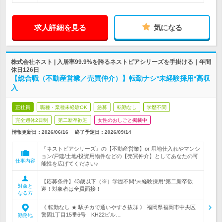
求人詳細を見る
気になる
株式会社ネスト | 入居率99.9%を誇るネストピアシリーズを手掛ける｜年間
休日126日
【総合職（不動産営業／売買仲介）】転勤ナシ*未経験採用*高収
入
正社員
職種・業種未経験OK
急募
転勤なし
学歴不問
完全週休2日制
第二新卒歓迎
女性のおしごと掲載中
情報更新日：2026/06/16
終了予定日：
2026/09/14
『ネストピアシリーズ』の【不動産営業】or 用地仕入れやマンシ
ョン/戸建/土地/投資用物件などの【売買仲介】としてあなたの可
仕事内容
能性を広げてください♪
【応募条件】43歳以下（※）学歴不問*未経験採用*第二新卒歓
対象と
迎！対象者は全員面接！
なる方
《 転勤なし ★ 駅チカで通いやすさ抜群 》 福岡県福岡市中央区
警固1丁目15番6号 KH22ビル…
勤務地