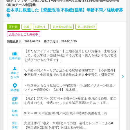
栃木ミサワホーム株式会社 | ■賞与年2回■完全週休2日制(長期休暇取得も
OK)■チーム制営業
栃木県に根差した【資産活用(不動産)営業】年齢不問／経験者募
集
正社員
急募
転勤なし
完全週休2日制
第二新卒歓迎
女性のおしごと掲載中
情報更新日：2026/06/09
終了予定日：
2026/10/29
【新たなアイディア歓迎！】土地を活用したいお客様・土地を探
しているお客様／売却を検討するお客様・購入を検討するお客様
仕事内容
を結びつけるお仕事です！
＼年齢不問／キャリアが活かせる経験者採用です！【応募要件】
対象と
◆不動産・金融業界での営業経験のある方◆要普免（AT限定可）
なる方
＜転居をともなう転勤なし(宇都宮市・小山市)／UIターン歓迎／
マイカー通勤OK＞ 【本社】 栃木県…
勤務地
【月給】24万円～36万円＋各種手当+報奨金 ※月給は経験、能力
を考慮のうえ、優遇いたします※試用期間3ヵ月あり（期…
給与
勤務
9:00～18:00※実働8時間／休憩60分※時間外労働有無：有
時間
完全週休2日制(火・水曜日)※その他、会社カレンダーによる#
休日
休暇
【完全週休2日制を厳守】休日出勤が発生…