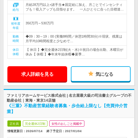
月給28万円以上+諸手当★固定給に加え、月ごとでインセンティ
ブも！収入アップも目指せます。 一人ひとりに合った目標達…
給与
350万円～530万円
初年度
年収
◆09：30～19：00 (実働8時間／休憩1時間30分)※現状、残業は
勤務
時間
月平均10時間程度と少なめで…
【 休日 】◆完全週休2日制(火・水)※祝日の場合出勤、木曜日が
休日
休暇
休み【 休暇 】◆年末年始休暇◆夏季…
求人詳細を見る
気になる
ファミリアホームサービス株式会社 | 名古屋最大級の司法書士グループの不
動産会社｜東海・東京14店舗
《三重》不動産営業経験者募集・歩合給上限なし【売買仲介営
業】
正社員
完全週休2日制
女性のおしごと掲載中
情報更新日：2026/07/14
終了予定日：
2027/01/04