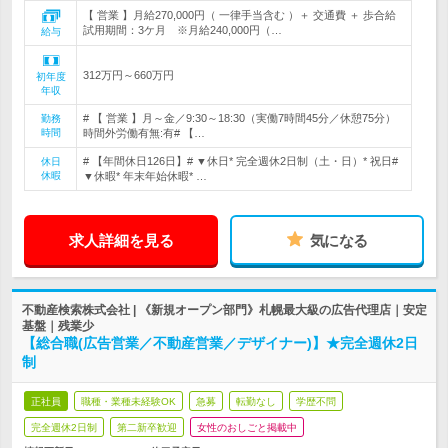
【 営業 】月給270,000円（ 一律手当含む ）＋ 交通費 ＋ 歩合給
試用期間：3ケ月 ※月給240,000円（…
給与
312万円～660万円
初年度
年収
# 【 営業 】月～金／9:30～18:30（実働7時間45分／休憩75分）
勤務
時間
時間外労働有無:有# 【…
# 【年間休日126日】# ▼休日* 完全週休2日制（土・日）* 祝日#
休日
休暇
▼休暇* 年末年始休暇* …
求人詳細を見る
気になる
不動産検索株式会社 | 《新規オープン部門》札幌最大級の広告代理店｜安定
基盤｜残業少
【総合職(広告営業／不動産営業／デザイナー)】★完全週休2日
制
正社員
職種・業種未経験OK
急募
転勤なし
学歴不問
完全週休2日制
第二新卒歓迎
女性のおしごと掲載中