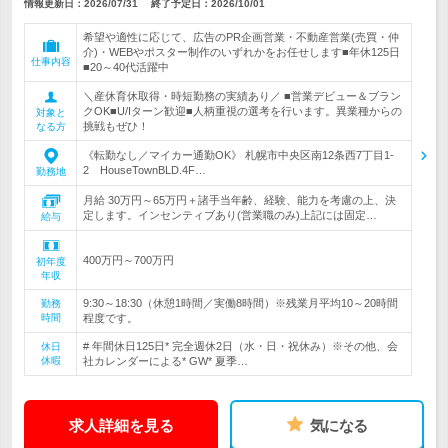
情報更新日：2026/07/31
終了予定日：
2026/10/01
希望や適性に応じて、広告のPR企画営業・不動産営業(売買・仲
介)・WEBやポスター制作のいずれかをお任せします■年休125日
仕事内容
■20～40代活躍中
＼産休育休取得・時短勤務の実績あり／ ■営業デビュー＆ブラン
クOK■U/Iターン歓迎■人柄重視の選考を行います。異業種からの
対象と
挑戦もぜひ！
なる方
《転勤なし／マイカー通勤OK》 札幌市中央区南12条西7丁目1‐
2 HouseTownBLD.4F…
勤務地
月給 30万円～65万円＋諸手当年齢、経験、能力を考慮の上、決
定します。インセンティブあり(営業職のみ)上記には固定…
給与
400万円～700万円
初年度
年収
9:30～18:30（休憩1時間／実働8時間）※残業月平均10～20時間
勤務
時間
程度です。
# 年間休日125日* 完全週休2日（水・日・祝休み）※その他、会
休日
休暇
社カレンダーによる* GW* 夏季…
求人詳細を見る
気になる