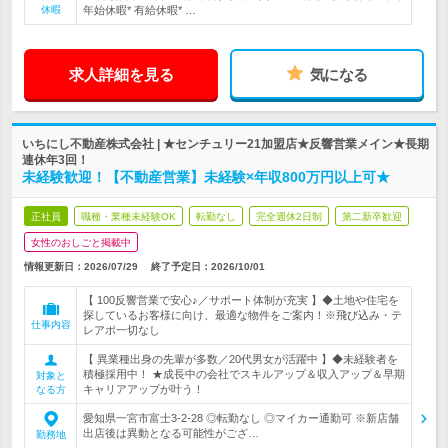
休暇
年始休暇* 有給休暇* …
求人詳細を見る
気になる
いちにし不動産株式会社 | ★センチュリー21加盟店★反響営業メイン★長期
連休年3回！
未経験歓迎！【不動産営業】未経験×年収800万円以上可★
正社員
職種・業種未経験OK
転勤なし
完全週休2日制
第二新卒歓迎
女性のおしごと掲載中
情報更新日：2026/07/29
終了予定日：
2026/10/01
【 100反響営業で安心♪／サポート体制が充実 】◆土地や住宅を
探しているお客様に向け、最適な物件をご案内！※飛び込み・テ
仕事内容
レアポ一切なし
【 異業種出身の先輩が多数／20代男女が活躍中 】◆未経験者を
積極採用中！ ★成長中の会社でスキルアップ＆収入アップ＆早期
対象と
キャリアアップが叶う！
なる方
愛知県一宮市富士3-2-28 ◎転勤なし ◎マイカー通勤可 ※新店舗
出店後は異動となる可能性がござ…
勤務地