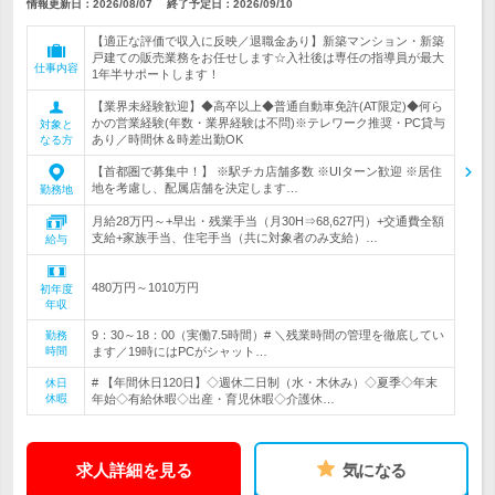
情報更新日：2026/08/07
終了予定日：
2026/09/10
【適正な評価で収入に反映／退職金あり】新築マンション・新築
戸建ての販売業務をお任せします☆入社後は専任の指導員が最大
仕事内容
1年半サポートします！
【業界未経験歓迎】◆高卒以上◆普通自動車免許(AT限定)◆何ら
かの営業経験(年数・業界経験は不問)※テレワーク推奨・PC貸与
対象と
あり／時間休＆時差出勤OK
なる方
【首都圏で募集中！】 ※駅チカ店舗多数 ※UIターン歓迎 ※居住
地を考慮し、配属店舗を決定します…
勤務地
月給28万円～+早出・残業手当（月30H⇒68,627円）+交通費全額
支給+家族手当、住宅手当（共に対象者のみ支給）…
給与
480万円～1010万円
初年度
年収
9：30～18：00（実働7.5時間）# ＼残業時間の管理を徹底してい
勤務
時間
ます／19時にはPCがシャット…
# 【年間休日120日】◇週休二日制（水・木休み）◇夏季◇年末
休日
休暇
年始◇有給休暇◇出産・育児休暇◇介護休…
求人詳細を見る
気になる