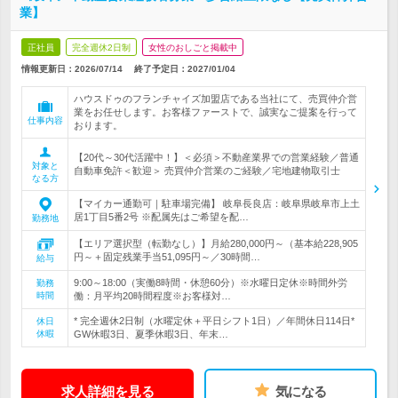
業】
正社員
完全週休2日制
女性のおしごと掲載中
情報更新日：2026/07/14
終了予定日：
2027/01/04
ハウスドゥのフランチャイズ加盟店である当社にて、売買仲介営
業をお任せします。お客様ファーストで、誠実なご提案を行って
仕事内容
おります。
【20代～30代活躍中！】＜必須＞不動産業界での営業経験／普通
対象と
自動車免許＜歓迎＞ 売買仲介営業のご経験／宅地建物取引士
なる方
【マイカー通勤可｜駐車場完備】 岐阜長良店：岐阜県岐阜市上土
居1丁目5番2号 ※配属先はご希望を配…
勤務地
【エリア選択型（転勤なし）】月給280,000円～（基本給228,905
円～＋固定残業手当51,095円～／30時間…
給与
9:00～18:00（実働8時間・休憩60分）※水曜日定休※時間外労
勤務
時間
働：月平均20時間程度※お客様対…
* 完全週休2日制（水曜定休＋平日シフト1日）／年間休日114日*
休日
休暇
GW休暇3日、夏季休暇3日、年末…
求人詳細を見る
気になる