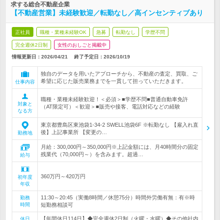
求する総合不動産企業
【不動産営業】未経験歓迎／転勤なし／高インセンティブあり
正社員
職種・業種未経験OK
急募
転勤なし
学歴不問
完全週休2日制
女性のおしごと掲載中
情報更新日：2026/04/21
終了予定日：
2026/10/19
独自のデータを用いたアプローチから、不動産の査定、買取、ご
希望に応じた販売業務までを一貫して担っていただきます。
仕事内容
職種・業種未経験歓迎！＜必須＞■学歴不問■普通自動車免許
対象と
（AT限定可）＜歓迎＞■販売や接客、電話対応などの経験
なる方
東京都豊島区東池袋1-34-2 SWELL池袋6F ※転勤なし 【雇入れ直
後】上記事業所 【変更の…
勤務地
月給：300,000円～350,000円※上記金額には、月40時間分の固定
残業代（70,000円～）を含みます。超過…
給与
360万円～420万円
初年度
年収
11:30～20:45（実働8時間／休憩75分）時間外労働有無：有※時
勤務
時間
短勤務相談可
【年間休日114日】◆完全週休2日制（火曜・水曜）◆その他社内
休日