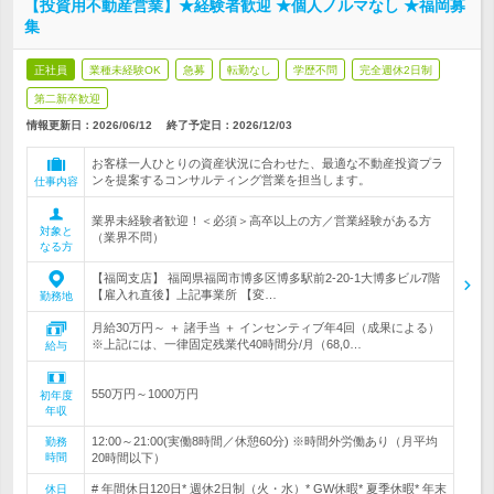
【投資用不動産営業】★経験者歓迎 ★個人ノルマなし ★福岡募
集
正社員
業種未経験OK
急募
転勤なし
学歴不問
完全週休2日制
第二新卒歓迎
情報更新日：2026/06/12
終了予定日：
2026/12/03
お客様一人ひとりの資産状況に合わせた、最適な不動産投資プラ
ンを提案するコンサルティング営業を担当します。
仕事内容
業界未経験者歓迎！＜必須＞高卒以上の方／営業経験がある方
対象と
（業界不問）
なる方
【福岡支店】 福岡県福岡市博多区博多駅前2-20-1大博多ビル7階
【雇入れ直後】上記事業所 【変…
勤務地
月給30万円～ ＋ 諸手当 ＋ インセンティブ年4回（成果による）
※上記には、一律固定残業代40時間分/月（68,0…
給与
550万円～1000万円
初年度
年収
12:00～21:00(実働8時間／休憩60分) ※時間外労働あり（月平均
勤務
時間
20時間以下）
# 年間休日120日* 週休2日制（火・水）* GW休暇* 夏季休暇* 年末
休日