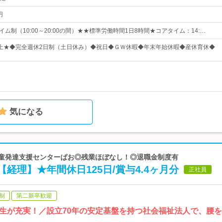
円
イム制（10:00～20:00の間）★★標準労働時間1日8時間★コアタイム：14:…
日以上★◆完全週休2日制（土日休み）◆祝日◆ＧＷ休暇◆年末年始休暇◆産休育休◆
気になる
立児童発達支援センターぱお◎残業ほぼなし！◎退職金制度有
経理】★年間休日125日/賞与4.4ヶ月分
正社員
制
第二新卒歓迎
生が充実！／設立70年の安定基盤を持つ社会福祉法人で、腰