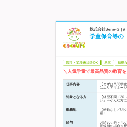
株式会社Sene-G 
学童保育等の
職種・業種未経験OK
急募
転勤
＼人気学童で最高品質の教育を
仕事内容
【まずは民間学童
はエリアマネージ
対象となる方
【経歴不問／20
い」⇒そんな方に
勤務地
【転勤なし／UI
躍！…
給与
月給30万円～4
長候補の場合※想