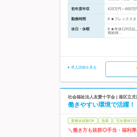
初年度年収
420万円～600万
勤務時間
# ★フレックスタ
休日・休暇
# ★年休120
有給休…
求人詳細を見る
社会福祉法人友愛十字会 | 港区
働きやすい環境で活躍！【
業種未経験OK
急募
完全週休2日
＼働き方も抜群◎手当・福利厚