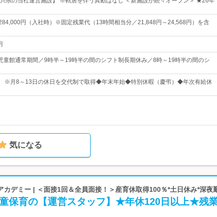
川県の当社運営施設】 ※転居を伴う異動はなし ＜新施設が続々オープン＞ ★26年
～284,000円（入社時）※固定残業代（13時間相当分／21,848円～24,568円）を含
円
児童館通常期間／9時半～19時半の間のシフト制長期休み／8時～19時半の間のシ
日 ※月8～13日の休日を交代制で取得◆年末年始◆特別休暇（慶弔）◆年次有給休
気になる
カデミー | ＜面接1回＆全員面接！＞産育休取得100％*土日休み*深夜
童保育の【運営スタッフ】★年休120日以上★残業