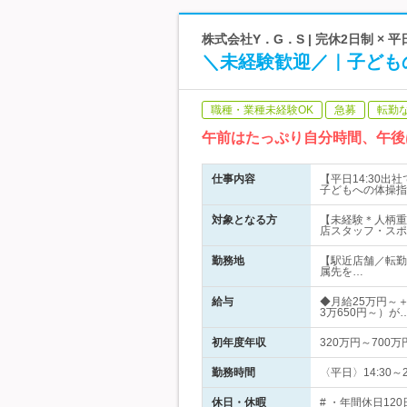
株式会社Y．G．S | 完休2日制 × 平
＼未経験歓迎／｜子ども
職種・業種未経験OK
急募
転勤
午前はたっぷり自分時間、午後
仕事内容
【平日14:30
子どもへの体操指
対象となる方
【未経験＊人柄重
店スタッフ・スポ
勤務地
【駅近店舗／転勤
属先を…
給与
◆月給25万円～
3万650円～）が
初年度年収
320万円～700万
勤務時間
〈平日〉14:30～
休日・休暇
# ・年間休日1