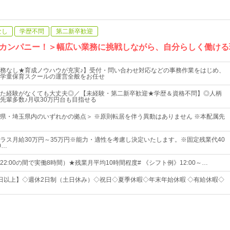
なし
学歴不問
第二新卒歓迎
カンパニー！＞幅広い業務に挑戦しながら、自分らしく働ける
務なし★育成ノウハウが充実♪】受付・問い合わせ対応などの事務作業をはじめ、
学童保育スクールの運営全般をお任せ
た経験がなくても大丈夫◎／【未経験・第二新卒歓迎★学歴＆資格不問】◎人柄
先輩多数♪月収30万円台も目指せる
県・埼玉県内のいずれかの拠点＞ ※原則転居を伴う異動はありません ※本配属先
ラス月給30万円～35万円※能力・適性を考慮し決定いたします。※固定残業代40
0…
～22:00の間で実働8時間）★残業月平均10時間程度# 《シフト例》12:00～…
20日以上】◇週休2日制（土日休み）◇祝日◇夏季休暇◇年末年始休暇 ◇有給休暇◇