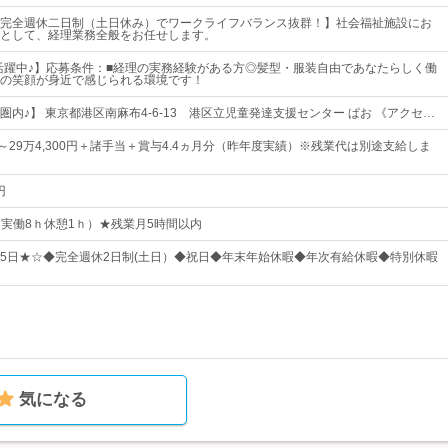
完全週休二日制（土日休み）でワークライフバランス抜群！】社会福祉施設にお
として、経理業務全般をお任せします。
性活躍中♪】応募条件：■経理の実務経験がある方◎髪型・服装自由であなたらしく働
の笑顔が身近で感じられる環境です！
内♪】 東京都港区南麻布4-6-13 港区立児童発達支援センター ぱお 《アクセ…
0円～29万4,300円＋諸手当＋賞与4.4ヵ月分（昨年度実績）※残業代は別途支給しま
円
0（実働8ｈ休憩1ｈ）★残業月5時間以内
125日★☆◆完全週休2日制(土日）◆祝日◆年末年始休暇◆年次有給休暇◆特別休暇
気になる