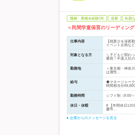
職種・業種未経験OK
急募
転勤
＜民間学童保育のリーディング
仕事内容
【残業少＆深夜勤
イベント企画など
対象となる方
＼子どもと関わっ
重視！中途入社の
勤務地
＜東京都・神奈川
は適性…
給与
◆マネージャーク
時間相当分68,80
勤務時間
シフト制（8:00
休日・休暇
# 【年間休日1
慶弔…
企業からのメッセージを見る