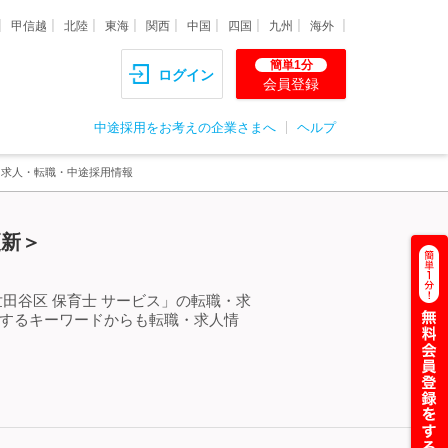
甲信越
北陸
東海
関西
中国
四国
九州
海外
簡単1分
ログイン
会員登録
中途採用をお考えの企業さまへ
ヘルプ
る求人・転職・中途採用情報
更新＞
田谷区 保育士 サービス」の転職・求
連するキーワードからも転職・求人情