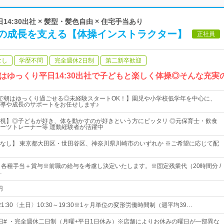
日14:30出社 × 髪型・髪色自由 × 住宅手当あり
の成長を支える【体操インストラクター】
正社員
なし
学歴不問
完全週休2日制
第二新卒歓迎
はゆっくり平日14:30出社で子どもと楽しく体操◎そんな充実
出社で朝はゆっくり過ごせる◎未経験スタートOK！】園児や小学校低学年を中心に、
導や成長のサポートをお任せします♪
視】◎子どもが好き、体を動かすのが好きという方にピッタリ ◎元保育士・飲食
ーツトレーナー等 運動経験者が活躍中
なし】 東京都大田区・世田谷区、神奈川県川崎市のいずれか ※ご希望に応じて配
＋各種手当＋賞与※前職の給与を考慮し決定いたします。※固定残業代（20時間分 /
…
円
21:30〈土日〉10:30～19:30※1ヶ月単位の変形労働時間制（週平均39…
20日# ・完全週休二日制（月曜+平日1日休み）※店舗によりお休みの曜日が一部異な