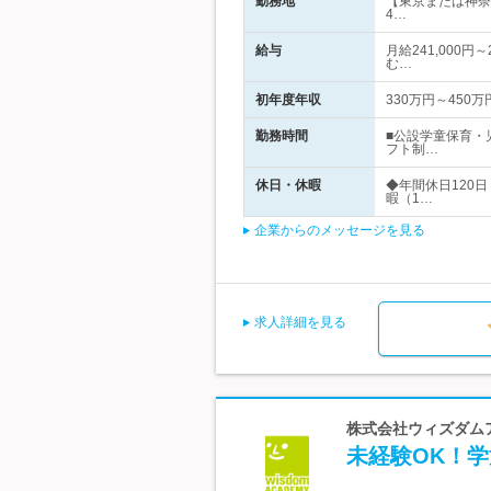
勤務地
【東京または神奈
4…
給与
月給241,000円
む…
初年度年収
330万円～450万
勤務時間
■公設学童保育・
フト制…
休日・休暇
◆年間休日120
暇（1…
企業からのメッセージを見る
求人詳細を見る
株式会社ウィズダムア
未経験OK！学