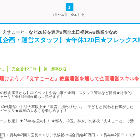
1
1件〜37件（全37件中）
| #「えすこーと」など28校を運営#完全土日祝休み#残業少なめ
【企画・運営スタッフ】★年休120日★フレックス
なし
完全週休2日制
第二新卒歓迎
届けよう／『えすこーと』教室運営を通して企画運営スキルを
の校舎運営から】◎イベントや習い事の企画・スタッフ管理など担当★将来的に
ャーなど会社幹部候補も目指せます！
～40代活躍中】◎大卒以上★「教育に携わりたい」「子どもと 関わる仕事がした
ピッタリ★裁量の大きさを楽しめます！
ターン歓迎】 ★26年も拡大中！ ★都内、埼玉、神奈川の各校「えすこーと」で活
5万円 ＋賞与年2回※室長⇒エリア長候補の場合月給40万円～ ＋賞与年2回※エリア
定…