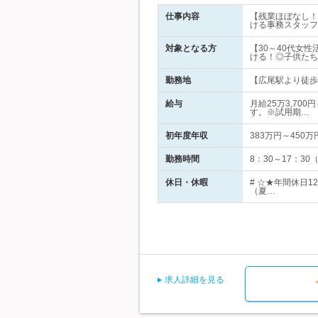
仕事内容
【残業ほぼなし！
ける事務スタッフ
対象となる方
【30～40代女
ける！◎子供たち
勤務地
【広尾駅より徒歩圏
給与
月給25万3,70
す。※試用期…
初年度年収
383万円～450万
勤務時間
8：30～17：3
休日・休暇
# ☆★年間休日
（夏…
求人詳細を見る