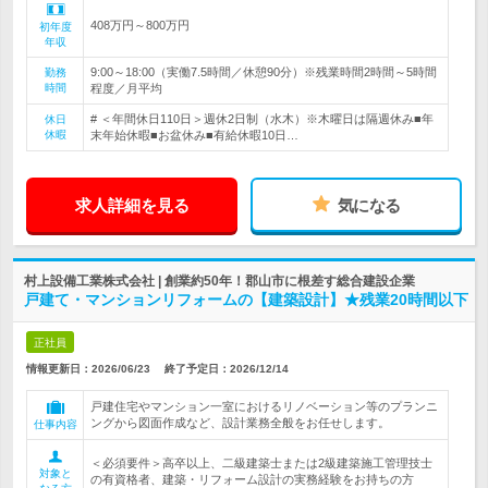
408万円～800万円
初年度
年収
9:00～18:00（実働7.5時間／休憩90分）※残業時間2時間～5時間
勤務
時間
程度／月平均
# ＜年間休日110日＞週休2日制（水木）※木曜日は隔週休み■年
休日
休暇
末年始休暇■お盆休み■有給休暇10日…
求人詳細を見る
気になる
村上設備工業株式会社 | 創業約50年！郡山市に根差す総合建設企業
戸建て・マンションリフォームの【建築設計】★残業20時間以下
正社員
情報更新日：2026/06/23
終了予定日：
2026/12/14
戸建住宅やマンション一室におけるリノベーション等のプランニ
ングから図面作成など、設計業務全般をお任せします。
仕事内容
＜必須要件＞高卒以上、二級建築士または2級建築施工管理技士
対象と
の有資格者、建築・リフォーム設計の実務経験をお持ちの方