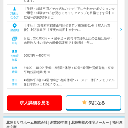
します。
【学歴・経験不問／それぞれのキャリアに合わせたポジションを
ご用意！経験者の方は更なるキャリアアップも目指せます◎】<
対象と
歓迎>宅地建物取引士
なる方
【本社】 京都府京都市山科区竹鼻竹ノ街道町81-6 【雇入れ直
後】上記事業所 【変更の範囲】会社の…
勤務地
月給：200,000円～ + 諸手当 + 賞与 年2回※上記の金額は新卒・
未経験入社の場合の最低保証額です※経験・年…
給与
300万円～400万円
初年度
年収
# 9:00～18:00* 実働：8時間* 休憩：60分* 時間外労働有無：有※
勤務
時間
平均残業時間/月30…
■週休2日制(※4週7休制)* 有給休暇* バースデー休日* メモリアル
休日
休暇
休日年間休日115日* ウェ…
求人詳細を見る
気になる
北陸ミサワホーム株式会社 | 創業50年超｜北陸密着の住宅メーカー｜福利厚
生充実