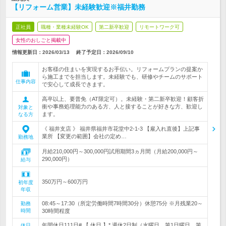
【リフォーム営業】未経験歓迎※福井勤務
正社員
職種・業種未経験OK
第二新卒歓迎
リモートワーク可
女性のおしごと掲載中
情報更新日：2026/03/13
終了予定日：
2026/09/10
お客様の住まいを実現するお手伝い。リフォームプランの提案か
ら施工までを担当します。未経験でも、研修やチームのサポート
仕事内容
で安心して成長できます。
高卒以上、要普免（AT限定可）。未経験・第二新卒歓迎！顧客折
衝や事務処理能力のある方、人と接することが好きな方、歓迎し
対象と
ます。
なる方
《 福井支店 》 福井県福井市花堂中2-1-3 【雇入れ直後】上記事
業所 【変更の範囲】会社の定め…
勤務地
月給210,000円～300,000円試用期間3ヵ月間（月給200,000円～
290,000円）
給与
350万円～600万円
初年度
年収
08:45～17:30（所定労働時間7時間30分）休憩75分 ※月残業20～
勤務
時間
30時間程度
年間休日111日# 【 休日 】* 週休2日制（水曜日、第1日曜日、第
休日