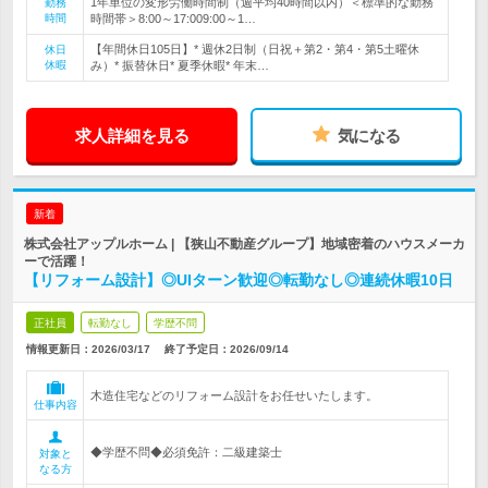
1年単位の変形労働時間制（週平均40時間以内）＜標準的な勤務
勤務
時間
時間帯＞8:00～17:009:00～1…
【年間休日105日】* 週休2日制（日祝＋第2・第4・第5土曜休
休日
休暇
み）* 振替休日* 夏季休暇* 年末…
求人詳細を見る
気になる
新着
株式会社アップルホーム | 【狭山不動産グループ】地域密着のハウスメーカ
ーで活躍！
【リフォーム設計】◎UIターン歓迎◎転勤なし◎連続休暇10日
正社員
転勤なし
学歴不問
情報更新日：2026/03/17
終了予定日：
2026/09/14
木造住宅などのリフォーム設計をお任せいたします。
仕事内容
◆学歴不問◆必須免許：二級建築士
対象と
なる方