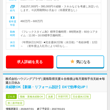
月給257,000円～380,000円※経験・スキルなどを考慮し決定いた
します。※試用期間6か月あり（待遇変更なし）
給与
460万円～600万円
初年度
年収
《フレックスタイム制》標準労働時間：8時間休憩：60分コアタ
勤務
時間
イム：11:00～16:00標準労働時間…
《年間休日124日》■完全週休2日制（水日祝）* 有給休暇：12日
休日
休暇
～ （初年度は入社月により6日もし…
求人詳細を見る
気になる
株式会社ハウジングプラザ | 資格取得支援＆合格後は毎月資格手当支給★毎
週土日休み
未経験OK【新築・リフォーム設計】DXで効率化UP！
正社員
職種・業種未経験OK
急募
学歴不問
完全週休2日制
第二新卒歓迎
情報更新日：2026/07/31
終了予定日：
2027/01/21