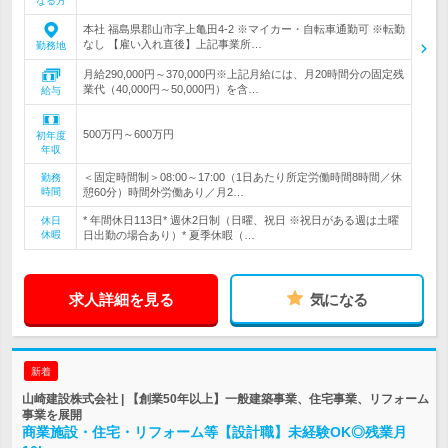
なる方
本社 福島県郡山市字上亀田4-2 ※マイカー・自転車通勤可 ※転勤
なし 【雇い入れ直後】上記事業所…
勤務地
月給290,000円～370,000円※上記月給には、月20時間分の固定残
業代（40,000円～50,000円）を含…
給与
500万円～600万円
初年度
年収
＜固定時間制＞08:00～17:00（1日あたり所定労働時間8時間／休
勤務
時間
憩60分）時間外労働あり／月2…
* 年間休日113日* 週休2日制（日曜、祝日 ※祝日がある週は土曜
休日
休暇
日出勤の場合あり）* 夏季休暇（…
求人詳細を見る
気になる
新着
山崎建設株式会社 | 【創業50年以上】一般建築事業、住宅事業、リフォーム
事業を展開
商業施設・住宅・リフォーム等【設計職】未経験OK◎残業月