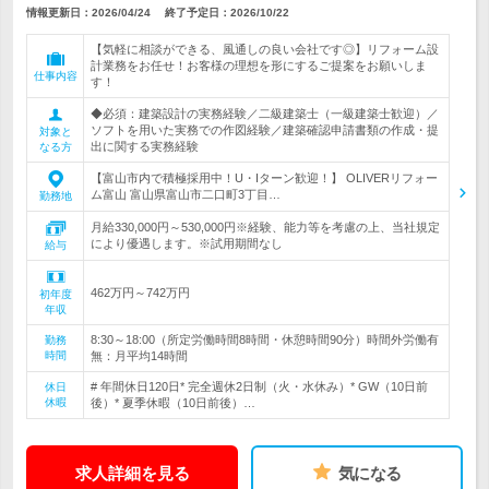
情報更新日：2026/04/24
終了予定日：
2026/10/22
【気軽に相談ができる、風通しの良い会社です◎】リフォーム設
計業務をお任せ！お客様の理想を形にするご提案をお願いしま
仕事内容
す！
◆必須：建築設計の実務経験／二級建築士（一級建築士歓迎）／
ソフトを用いた実務での作図経験／建築確認申請書類の作成・提
対象と
出に関する実務経験
なる方
【富山市内で積極採用中！U・Iターン歓迎！】 OLIVERリフォー
ム富山 富山県富山市二口町3丁目…
勤務地
月給330,000円～530,000円※経験、能力等を考慮の上、当社規定
により優遇します。※試用期間なし
給与
462万円～742万円
初年度
年収
8:30～18:00（所定労働時間8時間・休憩時間90分）時間外労働有
勤務
時間
無：月平均14時間
# 年間休日120日* 完全週休2日制（火・水休み）* GW（10日前
休日
休暇
後）* 夏季休暇（10日前後）…
求人詳細を見る
気になる