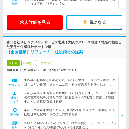
休暇
２・３火曜日、祝日）# 【 休…
求人詳細を見る
気になる
株式会社リビングメンテサービス北東 | 大阪ガス100%出資！地域に根差し
た安定の住環境サポート企業
【企画営業】リフォーム・住設商材の提案
正社員
転勤なし
学歴不問
情報更新日：2026/07/14
終了予定日：
2027/01/04
▼既存のお客様を中心とした、給湯器やコンロ等のガス機器、水
回りなどの住宅リフォームに関する提案営業をお任せします。
仕事内容
＜必須要件＞▼普通自動車免許（AT限定可）▼リフォーム工事受
注の営業経験をお持ちの方＜歓迎要件＞☆2級管工事施工管理技
対象と
士などの資格保有者は歓迎
なる方
本社：大阪府東大阪市水走3丁目9番21号 ※マイカー通勤可 ※入
社後は本社配属、その後は交野事務所…
勤務地
月給21万4165円～26万365円（一律手当含む）＋ インセンティブ
＋ 賞与年2回※試用期間3か月（待遇変更なし…
給与