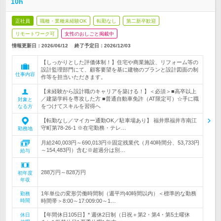
10h
正社員
職種・業種未経験OK
転勤なし
第二新卒歓迎
リモートワーク可
女性のおしごと掲載中
情報更新日：2026/06/12
終了予定日：
2026/12/03
【しっかりとした評価体制！】住宅や商業施設、リフォーム等の
設計監理部門にて、顧客要望を基に建物のプランと設計図面の制
仕事内容
作等を担当いただきます。
【未経験から設計職のキャリアを築ける！】＜必須＞■高卒以上
／建築学科を専攻した方 ■普通自動車免許（AT限定可）☆手に職
対象と
をつけてスキルを習得へ
なる方
【転勤なし／マイカー通勤OK／駐車場あり】 福井県福井市南江
守町第78‐26‐1 ※在宅勤務・テレ…
勤務地
月給240,003円～690,013円※固定残業代（月40時間分、53,733円
～154,483円）含む※超過分は別…
給与
288万円～828万円
初年度
年収
1年単位の変形労働時間制（週平均40時間以内）＜標準的な勤務
勤務
時間
時間帯＞8:00～17:009:00～1…
【年間休日105日】* 週休2日制（日祝＋第2・第4・第5土曜休
休日