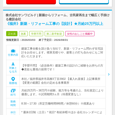
株式会社サンワビルド | 新築からリフォーム、古民家再生まで幅広く手掛け
る建設会社
《福井》新築・リフォーム工事の【設計】★月給25万円以上
正社員
急募
学歴不問
第二新卒歓迎
女性のおしごと掲載中
情報更新日：2026/03/03
終了予定日：
2026/08/31
建築工事全般を請け負う当社で、新築・リフォーム問わず住宅設
計をお任せします。積算見積りや、顧客との打ち合わせにもご対
仕事内容
応いただきます。
【学歴不問】《必須条件》建築工事の設計のご経験をお持ちの方
対象と
◆意欲も重視の採用です！
なる方
本社／福井県福井市高柳3丁目3902 【雇入れ直後】上記事業所
【変更の範囲】会社の定める各事業所
勤務地
月給25万円～38万円※経験、能力等を考慮の上、当社規定により
優遇します。※試用期間3ヵ月（待遇変更なし）
給与
勤務
8:30～17:30（所定労働時間8時間／休憩60分）※残業あり
時間
* 週休2日制（土日）* 祝日* 有給休暇※ほか 会社カレンダーによ
休日