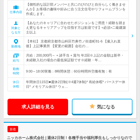
【個性的な設計部メンバーと共にのびのびと自分らしく働きませ
んか】お客様の趣味や好みに合う注文住宅やリフォームプランを
仕事内容
作成します。
【あなたのキャリアに合わせたポジションをご用意！経験を踏ま
え更なるキャリアアップを目指す方は歓迎です】<必須>二級建築
対象と
士以上
なる方
【本社】 京都府京都市山科区竹鼻竹ノ街道町81-6 【雇入れ直
後】上記事業所 【変更の範囲】会社の…
勤務地
月給：200,000円～ + 諸手当 + 賞与 年2回※上記の金額は新卒・
未経験入社の場合の最低保証額です※経験・年…
給与
勤務
9:00～18:00実働：8時間休憩：60分時間外労働有無：有
時間
年間休日115日■週休2日制(※4週7休制)* 有給休暇* バースデー休
休日
休暇
日* メモリアル休日* ウェ…
求人詳細を見る
気になる
新着
ニッカホーム株式会社 | 週休2日制！各種手当や福利厚生もしっかりなので