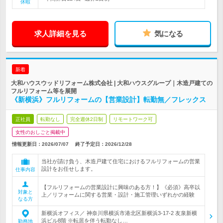
休暇
求人詳細を見る
気になる
新着
大和ハウスウッドリフォーム株式会社 | 大和ハウスグループ｜木造戸建ての
フルリフォーム等を展開
《新横浜》フルリフォームの【営業設計】転勤無／フレックス
正社員
転勤なし
完全週休2日制
リモートワーク可
女性のおしごと掲載中
情報更新日：2026/07/07
終了予定日：
2026/12/28
当社が請け負う、木造戸建て住宅におけるフルリフォームの営業
設計をお任せします。
仕事内容
【フルリフォームの営業設計に興味のある方！】《必須》高卒以
対象と
上／リフォームに関する営業・設計・施工管理いずれかの経験
なる方
新横浜オフィス／ 神奈川県横浜市港北区新横浜3-17-2 友泉新横
浜ビル8階 ※転居を伴う転勤なし…
勤務地