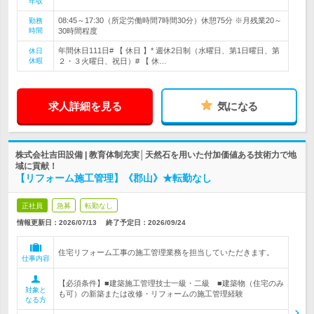
年収
08:45～17:30（所定労働時間7時間30分）休憩75分 ※月残業20～
勤務
時間
30時間程度
年間休日111日# 【 休日 】* 週休2日制（水曜日、第1日曜日、第
休日
休暇
２・３火曜日、祝日）# 【 休…
求人詳細を見る
気になる
株式会社吉田設備 | 教育体制充実│天然石を用いた付加価値ある技術力で地
域に貢献！
【リフォーム施工管理】《郡山》★転勤なし
正社員
急募
転勤なし
情報更新日：2026/07/13
終了予定日：
2026/09/24
住宅リフォーム工事の施工管理業務を担当していただきます。
仕事内容
【必須条件】■建築施工管理技士一級・二級 ■建築物（住宅のみ
対象と
も可）の新築または改修・リフォームの施工管理経験
なる方