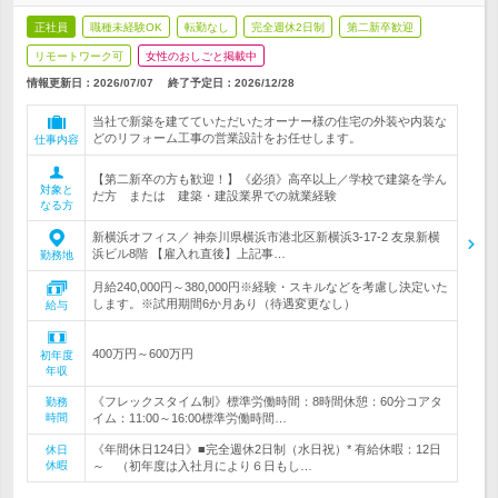
正社員
職種未経験OK
転勤なし
完全週休2日制
第二新卒歓迎
リモートワーク可
女性のおしごと掲載中
情報更新日：2026/07/07
終了予定日：
2026/12/28
当社で新築を建てていただいたオーナー様の住宅の外装や内装な
どのリフォーム工事の営業設計をお任せします。
仕事内容
【第二新卒の方も歓迎！】《必須》高卒以上／学校で建築を学ん
対象と
だ方 または 建築・建設業界での就業経験
なる方
新横浜オフィス／ 神奈川県横浜市港北区新横浜3-17-2 友泉新横
浜ビル8階 【雇入れ直後】上記事…
勤務地
月給240,000円～380,000円※経験・スキルなどを考慮し決定いた
します。※試用期間6か月あり（待遇変更なし）
給与
400万円～600万円
初年度
年収
《フレックスタイム制》標準労働時間：8時間休憩：60分コアタ
勤務
時間
イム：11:00～16:00標準労働時間…
《年間休日124日》■完全週休2日制（水日祝）* 有給休暇：12日
休日
休暇
～ （初年度は入社月により６日もし…