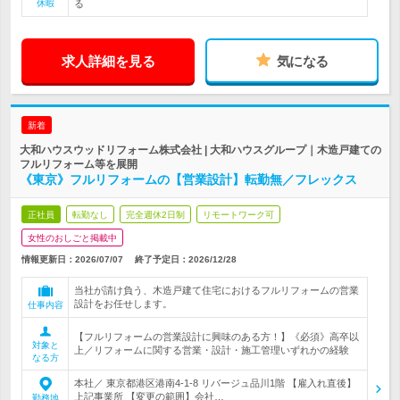
休暇
る
求人詳細を見る
気になる
新着
大和ハウスウッドリフォーム株式会社 | 大和ハウスグループ｜木造戸建ての
フルリフォーム等を展開
《東京》フルリフォームの【営業設計】転勤無／フレックス
正社員
転勤なし
完全週休2日制
リモートワーク可
女性のおしごと掲載中
情報更新日：2026/07/07
終了予定日：
2026/12/28
当社が請け負う、木造戸建て住宅におけるフルリフォームの営業
設計をお任せします。
仕事内容
【フルリフォームの営業設計に興味のある方！】《必須》高卒以
対象と
上／リフォームに関する営業・設計・施工管理いずれかの経験
なる方
本社／ 東京都港区港南4-1-8 リバージュ品川1階 【雇入れ直後】
上記事業所 【変更の範囲】会社…
勤務地