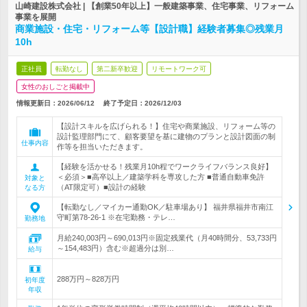
山崎建設株式会社 | 【創業50年以上】一般建築事業、住宅事業、リフォーム
事業を展開
商業施設・住宅・リフォーム等【設計職】経験者募集◎残業月
10h
正社員
転勤なし
第二新卒歓迎
リモートワーク可
女性のおしごと掲載中
情報更新日：2026/06/12
終了予定日：
2026/12/03
【設計スキルを広げられる！】住宅や商業施設、リフォーム等の
設計監理部門にて、顧客要望を基に建物のプランと設計図面の制
仕事内容
作等を担当いただきます。
【経験を活かせる！残業月10h程でワークライフバランス良好】
＜必須＞■高卒以上／建築学科を専攻した方 ■普通自動車免許
対象と
（AT限定可）■設計の経験
なる方
【転勤なし／マイカー通勤OK／駐車場あり】 福井県福井市南江
守町第78‐26‐1 ※在宅勤務・テレ…
勤務地
月給240,003円～690,013円※固定残業代（月40時間分、53,733円
～154,483円）含む※超過分は別…
給与
288万円～828万円
初年度
年収