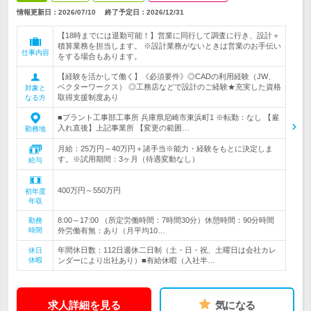
情報更新日：2026/07/10
終了予定日：
2026/12/31
【18時までには退勤可能！】営業に同行して調査に行き、設計＋
積算業務を担当します。 ※設計業務がないときは営業のお手伝い
仕事内容
をする場合もあります。
【経験を活かして働く】《必須要件》◎CADの利用経験（JW、
ベクターワークス） ◎工務店などで設計のご経験★充実した資格
対象と
取得支援制度あり
なる方
■プラント工事部工事所 兵庫県尼崎市東浜町1 ※転勤：なし 【雇
入れ直後】上記事業所 【変更の範囲…
勤務地
月給：25万円～40万円＋諸手当※能力・経験をもとに決定しま
す。※試用期間：3ヶ月（待遇変動なし）
給与
400万円～550万円
初年度
年収
8:00～17:00 （所定労働時間：7時間30分）休憩時間：90分時間
勤務
時間
外労働有無：あり（月平均10…
年間休日数：112日週休二日制（土・日・祝、土曜日は会社カレ
休日
休暇
ンダーにより出社あり）■有給休暇（入社半…
求人詳細を見る
気になる