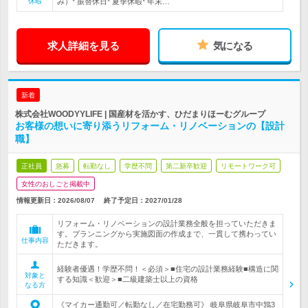
休暇
み）* 振替休日* 夏季休暇* 年末…
求人詳細を見る
気になる
新着
株式会社WOODYYLIFE | 国産材を活かす、ひだまりほーむグループ
お客様の想いに寄り添うリフォーム・リノベーションの【設計
職】
正社員
急募
転勤なし
学歴不問
第二新卒歓迎
リモートワーク可
女性のおしごと掲載中
情報更新日：2026/08/07
終了予定日：
2027/01/28
リフォーム・リノベーションの設計業務全般を担っていただきま
す。プランニングから実施図面の作成まで、一貫して携わってい
仕事内容
ただきます。
経験者優遇！学歴不問！＜必須＞■住宅の設計業務経験■構造に関
対象と
する知識＜歓迎＞■二級建築士以上の資格
なる方
《マイカー通勤可／転勤なし／在宅勤務可》 岐阜県岐阜市中鶉3