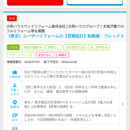
新着
大和ハウスウッドリフォーム株式会社 | 大和ハウスグループ｜木造戸建ての
フルリフォーム等を展開
《東京》ユーザーリフォームの【営業設計】転勤無・フレックス
正社員
職種未経験OK
転勤なし
完全週休2日制
第二新卒歓迎
リモートワーク可
女性のおしごと掲載中
情報更新日：2026/07/07
終了予定日：
2026/12/28
当社で新築を建てていただいたオーナー様の住宅の外装や内装な
どのリフォーム工事の営業設計をお任せします
仕事内容
【第二新卒の方も歓迎！】《必須》高卒以上／学校で建築を学ん
対象と
だ方 または 建築・建設業界での就業経験
なる方
本社／ 東京都品川区港南4-1-8 リバージュ品川1階 【雇入れ直
後】上記事業所 【変更の範囲】会…
勤務地
月給240,000円～380,000円※経験・スキルなどを考慮し決定いた
します。※試用期間6か月あり（待遇変更なし）
給与