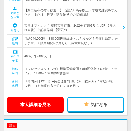
【第二新卒の方も歓迎！】《必須》高卒以上／学校で建築を学ん
対象と
だ方 または 建築・建設業界での就業経験
なる方
市川オフィス／ 千葉県市川市市川1-22-6 市川GRビル5F 【雇入
れ直後】上記事業所 【変更の…
勤務地
月給240,000円～380,000円※経験・スキルなどを考慮し決定いた
します。※試用期間6か月あり（待遇変更なし）
給与
400万円～600万円
初年度
年収
《フレックスタイム制》標準労働時間：8時間休憩：60 分コアタ
勤務
時間
イム：11:00～16:00標準労働時…
《年間休日124日》■完全週休2日制（水日祝休み）* 有給休暇：
休日
休暇
12日～（初年度は入社月により６日も…
求人詳細を見る
気になる
新着