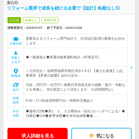
安心◎
リフォーム業界で成長を続ける企業で【設計】転勤なし◎
正社員
転勤なし
学歴不問
情報更新日：2026/07/07
終了予定日：
2026/12/28
需要高まるリフォーム専門会社で、住宅設計監理の業務をお任せ
します。
仕事内容
◆一級建築士◆普通自動車運転免許（AT限定可）
対象と
なる方
＜九州支社＞ 福岡県福岡市南区清水2-9-21 【雇入れ直後】上記
事業所 【変更の範囲】会社の定め…
勤務地
月給：28万円～42万円＋残業代等別途支給※経験・能力・年齢な
どを考慮し、当社規定により決定します。※試用期間なし
給与
勤務
8:30～17:30(休憩時間75分）時間外労働あり
時間
◆週休2日制◆第1、２、３土曜休み（会社カレンダーによる）◆
休日
休暇
日曜日◆GW◆夏季休暇◆年末年始休暇◆慶…
求人詳細を見る
気になる