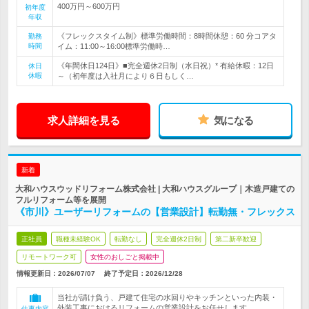
400万円～600万円
初年度
年収
《フレックスタイム制》標準労働時間：8時間休憩：60 分コアタ
勤務
時間
イム：11:00～16:00標準労働時…
《年間休日124日》■完全週休2日制（水日祝）* 有給休暇：12日
休日
休暇
～（初年度は入社月により６日もしく…
求人詳細を見る
気になる
新着
大和ハウスウッドリフォーム株式会社 | 大和ハウスグループ｜木造戸建ての
フルリフォーム等を展開
《市川》ユーザーリフォームの【営業設計】転勤無・フレックス
正社員
職種未経験OK
転勤なし
完全週休2日制
第二新卒歓迎
リモートワーク可
女性のおしごと掲載中
情報更新日：2026/07/07
終了予定日：
2026/12/28
当社が請け負う、戸建て住宅の水回りやキッチンといった内装・
外装工事におけるリフォームの営業設計をお任せします。
仕事内容