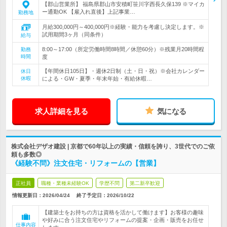
【郡山営業所】 福島県郡山市安積町笹川字西長久保139 ※マイカ
ー通勤OK 【雇入れ直後】上記事業…
勤務地
月給300,000円～400,000円※経験・能力を考慮し決定します。※
試用期間3ヶ月（同条件）
給与
8:00～17:00（所定労働時間8時間／休憩60分）※残業月20時間程
勤務
時間
度
【年間休日105日】・週休2日制（土・日・祝）※会社カレンダー
休日
休暇
による・GW・夏季・年末年始・有給休暇…
求人詳細を見る
気になる
株式会社デザオ建設 | 京都で60年以上の実績・信頼を誇り、3世代でのご依
頼も多数◎
《経験不問》注文住宅・リフォームの【営業】
正社員
職種・業種未経験OK
学歴不問
第二新卒歓迎
情報更新日：2026/04/24
終了予定日：
2026/10/22
【建築士をお持ちの方は資格を活かして働けます】お客様の趣味
や好みに合う注文住宅やリフォームの提案・企画・販売をお任せ
仕事内容