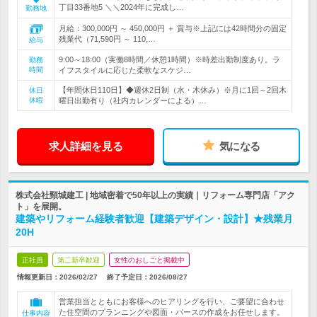
丁目33番地5 ＼＼2024年に完成し…
勤務地
月給：300,000円 ～ 450,000円 ＋ 賞与※上記には42時間分の固定
残業代（71,590円 ～ 110,…
給与
9:00～18:00（実働8時間／休憩1時間）※時差出勤制度あり。ラ
勤務
時間
イフスタイルに応じた柔軟なスケジ…
【年間休日110日】◆週休2日制（水・木休み）※月に1回～2回木
休日
休暇
曜日出勤有り（社内カレンダーによる）…
求人詳細を見る
気になる
株式会社頸城建工 | 地域密着で50年以上の実績｜リフォーム専門店「アク
ト」を展開。
建築やリフォーム経験者歓迎【建築デザイン・設計】★残業月
20H
正社員
第二新卒歓迎
女性のおしごと掲載中
情報更新日：2026/02/27
終了予定日：
2026/08/27
営業担当とともにお客様へのヒアリングを行い、ご要望に合わせ
た住空間のプランニングや図面・パースの作成をお任せします。
仕事内容