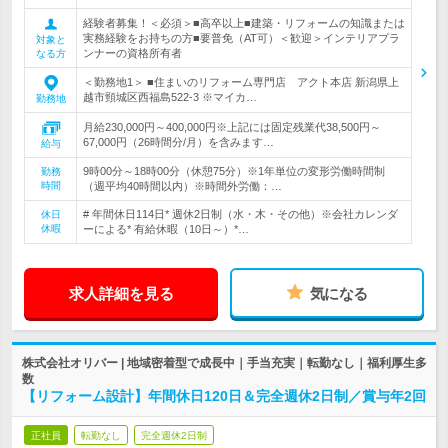
経験者募集！＜必須＞■高卒以上■建築・リフォームの知識または
実務経験をお持ちの方■要普免（AT可）＜歓迎＞インテリアプラ
対象と
ンナーの資格所有者
なる方
＜勤務地1＞ ■住まいのリフォーム専門店 アクト本店 新潟県上
越市頸城区西福島522-3 ※マイカ…
勤務地
月給230,000円～400,000円※上記には固定残業代38,500円～
67,000円（26時間分/月）を含みます…
給与
9時00分～18時00分（休憩75分）※1年単位の変形労働時間制
勤務
時間
（週平均40時間以内）※時間外労働：…
# 年間休日114日* 週休2日制（水・木・その他）※会社カレンダ
休日
休暇
ーによる* 有給休暇（10日～）*…
求人詳細を見る
気になる
株式会社オリバー | 地域密着型で成長中｜手当充実｜転勤なし｜福利厚生多
数
【リフォーム設計】年間休日120日＆完全週休2日制／賞与年2回
正社員
転勤なし
完全週休2日制