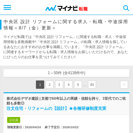
中央区 設計 リフォームに関する求人・転職・中途採用
情報＜8/7（金）更新＞
マイナビ転職では「中央区 設計 リフォーム」に関連する転職・求人・中途採
用情報を多数掲載中!「中央区 設計 リフォーム」の転職・求人情報を探してい
るあなたにおすすめのお仕事を掲載しています。「中央区 設計 リフォーム」
に関連するキーワードからも転職・求人情報をお探しいただけるので、あなた
にぴったりのお仕事を見つけてみてください!
1～50件 (全4139件中)
…
1
2
3
4
5
83
株式会社デザオ建設 | 京都で60年以上の実績・信頼を誇り、3世代でのご依
頼も多数◎
注文住宅・リフォームの【設計】★各種研修制度充実
正社員
情報更新日：2026/04/24
終了予定日：
2026/10/22