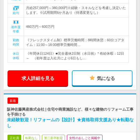
月給257,000円～380,000円※経験・スキルなどを考慮し決定いた
します。※試用期間6か月あり（待遇変更なし）
給与
460万円～600万円
初年度
年収
《フレックスタイム制》標準労働時間：8時間休憩：60分コアタ
勤務
時間
イム：11:00～16:00標準労働時間…
《年間休日124日》■完全週休2日制（水日祝）* 有給休暇：12日
休日
休暇
～ （初年度は入社月により6日もし…
求人詳細を見る
気になる
新着
阪神佐藤興産株式会社 | 住宅や商業施設など、様々な建物のリフォーム工事
を手掛ける
未経験歓迎！リフォームの【設計】★資格取得支援あり★転勤な
し
正社員
転勤なし
第二新卒歓迎
女性のおしごと掲載中