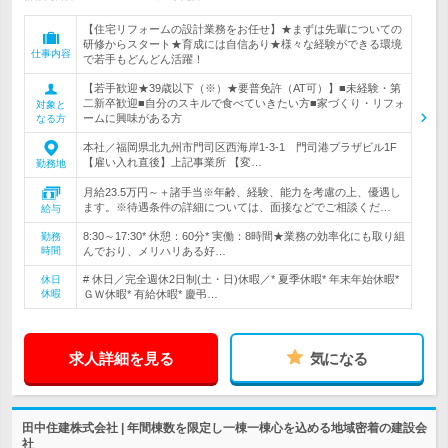
【住宅リフォームの設計業務をお任せ】★まずは先輩についての
研修からスタート★育成には自信あり★様々な経験ができる環境
仕事内容
で若手もどんどん活躍！
【若手歓迎★39歳以下（※）★要普免許（AT可）】■未経験・第
二新卒歓迎■自分のスキルで食べていきたい方■家づくり・リフォ
対象と
ームに興味がある方
なる方
本社／福岡県北九州市門司区西海岸1-3-1 門司港プラザビル1F
【雇い入れ直後】上記事業所 【変…
勤務地
月給23.5万円～＋諸手当※年齢、経験、能力を考慮の上、優遇し
ます。※待遇条件の詳細については、面接などでご相談くだ…
給与
8:30～17:30* 休憩：60分* 実働：8時間★業務の効率化にも取り組
勤務
時間
んでおり、メリハリある好…
# 休日／完全週休2日制(土・日)休暇／* 夏季休暇* 年末年始休暇*
休日
休暇
ＧＷ休暇* 有給休暇* 慶弔…
求人詳細を見る
気になる
田中住建株式会社 | 年間棟数を限定し一棟一棟心を込める地域密着の建設会
社