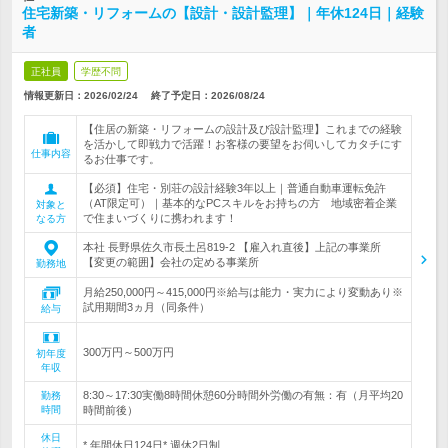
住宅新築・リフォームの【設計・設計監理】｜年休124日｜経験
者
正社員
学歴不問
情報更新日：2026/02/24
終了予定日：
2026/08/24
【住居の新築・リフォームの設計及び設計監理】これまでの経験
を活かして即戦力で活躍！お客様の要望をお伺いしてカタチにす
仕事内容
るお仕事です。
【必須】住宅・別荘の設計経験3年以上｜普通自動車運転免許
（AT限定可）｜基本的なPCスキルをお持ちの方 地域密着企業
対象と
で住まいづくりに携われます！
なる方
本社 長野県佐久市長土呂819-2 【雇入れ直後】上記の事業所
【変更の範囲】会社の定める事業所
勤務地
月給250,000円～415,000円※給与は能力・実力により変動あり※
試用期間3ヵ月（同条件）
給与
300万円～500万円
初年度
年収
8:30～17:30実働8時間休憩60分時間外労働の有無：有（月平均20
勤務
時間
時間前後）
休日
* 年間休日124日* 週休2日制