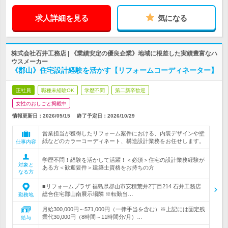
求人詳細を見る
気になる
株式会社石井工務店 | 《業績安定の優良企業》地域に根差した実績豊富なハ
ウスメーカー
《郡山》住宅設計経験を活かす【リフォームコーディネーター】
正社員
職種未経験OK
学歴不問
第二新卒歓迎
女性のおしごと掲載中
情報更新日：2026/05/15
終了予定日：
2026/10/29
営業担当が獲得したリフォーム案件における、内装デザインや壁
紙などのカラーコーディネート、構造設計業務をお任せします。
仕事内容
学歴不問！経験を活かして活躍！＜必須＞住宅の設計業務経験が
対象と
ある方＜歓迎要件＞建築士資格をお持ちの方
なる方
■リフォームプラザ 福島県郡山市安積荒井2丁目214 石井工務店
総合住宅郡山南展示場隣 ※転勤当…
勤務地
月給300,000円～571,000円（一律手当を含む）※上記には固定残
業代30,000円（8時間～11時間分/月）…
給与