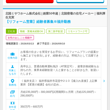
北陸ミサワホーム株式会社 | 創業50年超｜北陸密着の住宅メーカー｜福利厚
生充実
【リフォーム営業】経験者募集※福井勤務
正社員
職種・業種未経験OK
第二新卒歓迎
リモートワーク可
女性のおしごと掲載中
情報更新日：2026/03/13
終了予定日：
2026/09/10
お客様の住まいを実現するお手伝い。リフォームプランの提案か
ら施工までを担当します。経験者の方は、即戦力として活躍でき
仕事内容
ます。
高卒以上、普通自動車運転免許（AT限定可）、顧客折衝経験をお
持ちの方。業界未経験歓迎！人と接することが好きな方、歓迎い
対象と
たします。
なる方
《 福井支店 》 福井県福井市花堂中2-1-3 【雇入れ直後】上記事
業所 【変更の範囲】会社の定め…
勤務地
月給235,000円～300,000円試用期間3ヵ月間（月給225,000円～
290,000円）
給与
350万円～600万円
初年度