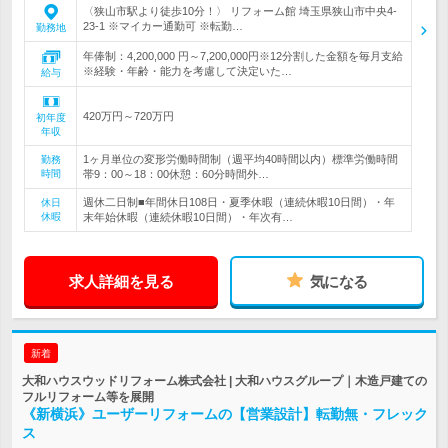
〈狭山市駅より徒歩10分！〉 リフォーム館 埼玉県狭山市中央4-
23-1 ※マイカー通勤可 ※転勤…
勤務地
年俸制：4,200,000 円～7,200,000円※12分割した金額を毎月支給
※経験・年齢・能力を考慮して決定いた…
給与
420万円～720万円
初年度
年収
1ヶ月単位の変形労働時間制（週平均40時間以内）標準労働時間
勤務
時間
帯9：00～18：00休憩：60分時間外…
週休二日制■年間休日108日・夏季休暇（連続休暇10日間）・年
休日
休暇
末年始休暇（連続休暇10日間）・年次有…
求人詳細を見る
気になる
新着
大和ハウスウッドリフォーム株式会社 | 大和ハウスグループ｜木造戸建ての
フルリフォーム等を展開
《新横浜》ユーザーリフォームの【営業設計】転勤無・フレック
ス