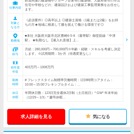
鉄道関連の建築物やグループ企業等の建築物、大阪府各市の市営
住宅や学校などの、建築設計および建築工事監理業務をお任せし
仕事内容
ます。
《必須要件》◎高卒以上 ◎建築士資格（1級または2級）をお持
対象と
ちの方★地域に根差して腰を据えて働ける環境です◎
なる方
■本社 大阪府大阪市北区豊崎6-5-8 《最寄駅》御堂筋線「中津
駅」 ★転勤なし 【雇入れ直後】上…
勤務地
月給：280,000円～700,000円※年齢・経験・スキルを考慮し決定
します。※試用期間：3か月（待遇変更なし）
給与
403万円～1008万円
初年度
年収
# フレックスタイム制標準労働時間：1日8時間コアタイム：
勤務
時間
10:00～15:00フレキシブルタイム：…
年間休日数：123日完全週休2日制（土日祝日）* GW* 年末年始
休日
休暇
（12/29～1/3）* 慶弔休暇…
求人詳細を見る
気になる