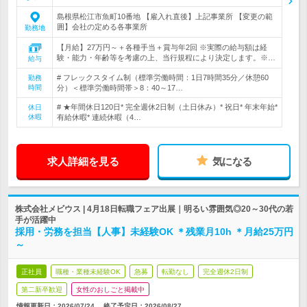
島根県松江市魚町10番地 【雇入れ直後】上記事業所 【変更の範
囲】会社の定める各事業所
勤務地
【月給】27万円～＋各種手当＋賞与年2回 ※実際の給与額は経
験・能力・年齢等を考慮の上、当行規程により決定します。※…
給与
# フレックスタイム制（標準労働時間：1日7時間35分／休憩60
勤務
時間
分）＜標準労働時間帯＞8：40～17…
# ★年間休日120日* 完全週休2日制（土日休み）* 祝日* 年末年始*
休日
休暇
有給休暇* 連続休暇（4…
求人詳細を見る
気になる
株式会社メビウス | 4月18日転職フェア出展｜明るい雰囲気◎20～30代の若
手が活躍中
採用・労務を担当【人事】未経験OK ＊残業月10h ＊月給25万円
～
正社員
職種・業種未経験OK
急募
転勤なし
完全週休2日制
第二新卒歓迎
女性のおしごと掲載中
情報更新日：2026/07/24
終了予定日：
2026/08/27