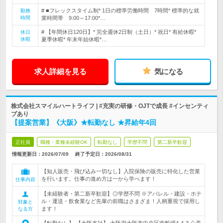
# ■フレックスタイム制* 1日の標準労働時間 7時間* 標準的な就
勤務
時間
業時間帯 9:00～17:00*…
# 【年間休日120日】* 完全週休2日制（土日）* 祝日* 有給休暇*
休日
休暇
夏季休暇* 年末年始休暇*…
求人詳細を見る
気になる
株式会社スマイルハートライフ | #充実の研修・OJTで成長 #インセンティ
ブあり
【提案営業】《大阪》★転勤なし ★昇給年4回
正社員
職種・業種未経験OK
転勤なし
学歴不問
第二新卒歓迎
情報更新日：2026/07/09
終了予定日：
2026/08/31
【知人販売・飛び込み一切なし】入院保険の販売に特化した営業
を行います。仕事の進め方は一から学べます！
仕事内容
【未経験者・第二新卒歓迎】◎学歴不問 ※アパレル・建設・ホテ
ル・運送・飲食業など先輩の前職はさまざま！人柄重視で採用し
対象と
ます！
なる方