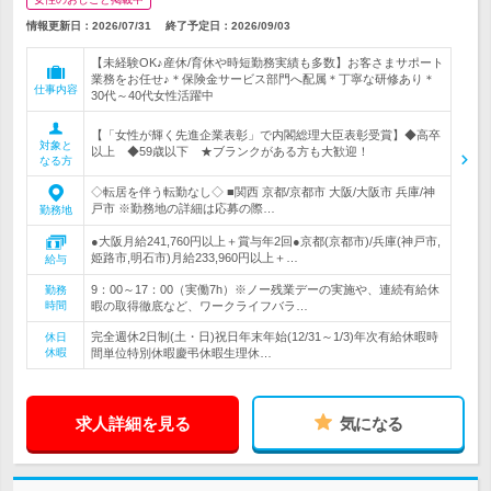
情報更新日：2026/07/31
終了予定日：
2026/09/03
【未経験OK♪産休/育休や時短勤務実績も多数】お客さまサポート
業務をお任せ♪＊保険金サービス部門へ配属＊丁寧な研修あり＊
仕事内容
30代～40代女性活躍中
【「女性が輝く先進企業表彰」で内閣総理大臣表彰受賞】◆高卒
対象と
以上 ◆59歳以下 ★ブランクがある方も大歓迎！
なる方
◇転居を伴う転勤なし◇ ■関西 京都/京都市 大阪/大阪市 兵庫/神
戸市 ※勤務地の詳細は応募の際…
勤務地
●大阪月給241,760円以上＋賞与年2回●京都(京都市)/兵庫(神戸市,
姫路市,明石市)月給233,960円以上＋…
給与
9：00～17：00（実働7h）※ノー残業デーの実施や、連続有給休
勤務
時間
暇の取得徹底など、ワークライフバラ…
完全週休2日制(土・日)祝日年末年始(12/31～1/3)年次有給休暇時
休日
休暇
間単位特別休暇慶弔休暇生理休…
求人詳細を見る
気になる