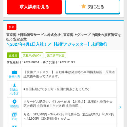
求人詳細を見る
気になる
新着
東京海上日動調査サービス株式会社 | 東京海上グループで保険の損害調査を
担う安定企業
＼2027年4月1日入社！／【技術アジャスター】未経験◎
正社員
業種未経験OK
第二新卒歓迎
情報更新日：2026/08/04
終了予定日：
2027/01/25
【技術アジャスター】 自動車事故発生時の車両損害確認・原因確
認業務を担って頂きます。
仕事内容
■全国転勤ができる方（全国に拠点があるため）
対象と
なる方
※サービス拠点のいずれかへ配属 【北海道】 北海道札幌市中央
区大通西 北海道旭川市六条通 北海道函…
勤務地
月給：319,040円～342,450円※職務手当（固定残業代）40,000円
～42,900円（20.2時間分）を含…
給与