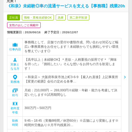
充実！
《和泉》未経験◎車の流通サービスを支える【事務職】残業20h
正社員
職種・業種未経験OK
急募
第二新卒歓迎
女性のおしごと掲載中
情報更新日：2026/06/16
終了予定日：
2026/12/07
事務職として、店舗での受付や書類作成、問い合わせ対応など幅
広い事務業務をお任せします！未経験からでも挑戦しやすい環境
仕事内容
を整えています◎
【高卒以上｜未経験OK】＊意欲・人柄重視の採用です＊『興味
を持った』『挑戦したい』そんな想いをお持ちの方を歓迎しま
対象と
す！
なる方
＜和泉店＞ 大阪府和泉市池上町3-6-9 【雇入れ直後】上記事業所
【変更の範囲】会社の定める各事…
勤務地
月給：210,000円 ～ 269,000円※経験・年齢・能力を考慮して決
定いたします※試用期間なし
給与
300万円～500万円
初年度
年収
9:45～18:45（実働8時間／休憩60分）※店舗により変動します※
勤務
時間
時間外労働あり※月平均残業20…