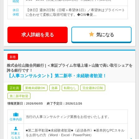
時間
【休日】週休2日制（日曜＋希望休1日）／希望休はプライベート
休日
休暇
に合わせて柔軟に取得可能です。◆GW◆夏…
求人詳細を見る
気になる
新着
株式会社山陰合同銀行 | ＜東証プライム市場上場＞山陰で高い取引シェアを
誇る銀行です！
【人事コンサルタント】第二新卒・未経験者歓迎！
正社員
業種未経験OK
急募
転勤なし
完全週休2日制
第二新卒歓迎
情報更新日：2026/06/05
終了予定日：
2026/11/26
当行の人事コンサルティング業務をお任せいたします。
仕事内容
■第二新卒歓迎■未経験者歓迎■《必須条件》■基本的なPCスキル
対象と
をお持ちの方（Word・Excel・PowerPoint）
なる方