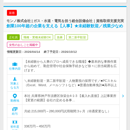
新着
モンノ株式会社 | ガス・水道・電気を担う総合設備会社｜資格取得支援充実
創業100年超の企業を支える【人事】★未経験歓迎／残業少なめ
正社員
職種・業種未経験OK
急募
第二新卒歓迎
女性のおしごと掲載中
情報更新日：2026/04/14
終了予定日：
2026/10/12
【未経験から人事のプロへ成長できる職場】◆基本的な事務作業
から始めて、勤怠管理や社会保険手続きなど徐々に担当範囲を広
仕事内容
げます。
＼未経験歓迎・第二新卒歓迎・人物重視の採用です／■PCスキル
対象と
（Excel、Word、メールソフトなど）■普通自動車免許■高卒以上
なる方
本社 兵庫県神戸市須磨区弥栄台4-1-3 【雇入れ直後】上記事業所
【変更の範囲】会社の定める各事…
勤務地
月給:215,000円～280,000円試用期間:3ヶ月（待遇変更なし）
給与
338万円～450万円
初年度