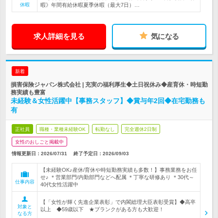
休暇
暇》年間有給休暇夏季休暇（最大7日）…
求人詳細を見る
気になる
新着
損害保険ジャパン株式会社 | 充実の福利厚生◆土日祝休み◆産育休・時短勤
務実績も豊富
未経験＆女性活躍中【事務スタッフ】◆賞与年2回◆在宅勤務も
有
正社員
職種・業種未経験OK
転勤なし
完全週休2日制
女性のおしごと掲載中
情報更新日：2026/07/31
終了予定日：
2026/09/03
【未経験OK♪産休/育休や時短勤務実績も多数！】事務業務をお任
せ♪ ＊営業部門/内勤部門などへ配属 ＊丁寧な研修あり ＊30代～
仕事内容
40代女性活躍中
【「女性が輝く先進企業表彰」で内閣総理大臣表彰受賞】◆高卒
対象と
以上 ◆59歳以下 ★ブランクがある方も大歓迎！
なる方