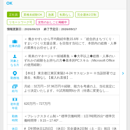
OK
正社員
業種未経験OK
急募
転勤なし
完全週休2日制
リモートワーク可
女性のおしごと掲載中
情報更新日：2026/06/19
終了予定日：
2026/09/17
＜ 働きやすいから平均勤続年数15.6年 ＞「総合的まちづくり・
すまいづくり支援企業」を目指す当社にて、本部内の総務・人事
仕事内容
の業務をお任せします。
＜ 将来のマネージャー候補募集 ＞◆大卒以上◆総務・人事のい
ずれかの経験をお持ちの方◆基本的PCスキル（Microsoft Office
対象と
の使用経験）
なる方
【本社】 東京都江東区東陽2-4-24 サスセンター ※当該部署では
過去、転勤なし 【雇入れ直後】…
勤務地
月給：32万円～37.96万円※経験、能力を考慮の上、当社規定に
より決定いたします。※試用期間6か月（待遇に変更なし…
給与
620万円～727万円
初年度
年収
＜フレックスタイム制＞* 標準労働時間：1日7時間25分* 標準労
勤務
時間
働時間帯：9:15～17:40* …
# 【年間休日125日】《休日》完全週休2日制（土・日）祝日《休
休日