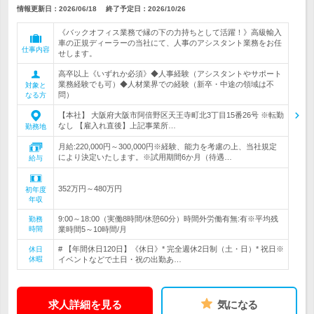
情報更新日：2026/06/18
終了予定日：
2026/10/26
《バックオフィス業務で縁の下の力持ちとして活躍！》高級輸入
車の正規ディーラーの当社にて、人事のアシスタント業務をお任
仕事内容
せします。
高卒以上《いずれか必須》◆人事経験（アシスタントやサポート
業務経験でも可）◆人材業界での経験（新卒・中途の領域は不
対象と
問）
なる方
【本社】 大阪府大阪市阿倍野区天王寺町北3丁目15番26号 ※転勤
なし 【雇入れ直後】上記事業所…
勤務地
月給:220,000円～300,000円※経験、能力を考慮の上、当社規定
により決定いたします。※試用期間6か月（待遇…
給与
352万円～480万円
初年度
年収
9:00～18:00（実働8時間/休憩60分）時間外労働有無:有※平均残
勤務
時間
業時間5～10時間/月
# 【年間休日120日】《休日》* 完全週休2日制（土・日）* 祝日※
休日
休暇
イベントなどで土日・祝の出勤あ…
求人詳細を見る
気になる