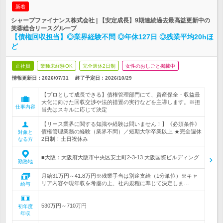
新着
シャープファイナンス株式会社 | 【安定成長】9期連続過去最高益更新中の
芙蓉総合リースグループ
【債権回収担当】◎業界経験不問 ◎年休127日 ◎残業平均20hほ
ど
正社員
業種未経験OK
完全週休2日制
女性のおしごと掲載中
情報更新日：2026/07/31
終了予定日：
2026/10/29
【プロとして成長できる】債権管理部門にて、資産保全・収益最
大化に向けた回収交渉や法的措置の実行などを主導します。※担
仕事内容
当先はスキルに応じて決定
【リース業界に関する知識や経験は問いません！】《必須条件》
債権管理業務の経験（業界不問）／短期大学卒業以上 ★完全週休
対象と
2日制！土日祝休み
なる方
■大阪：大阪府大阪市中央区安土町2-3-13 大阪国際ビルディング
勤務地
月給31万円～41.8万円※残業手当は別途支給（1分単位）※キャ
リア内容や現年収を考慮の上、社内規程に準じて決定しま…
給与
530万円～710万円
初年度
年収