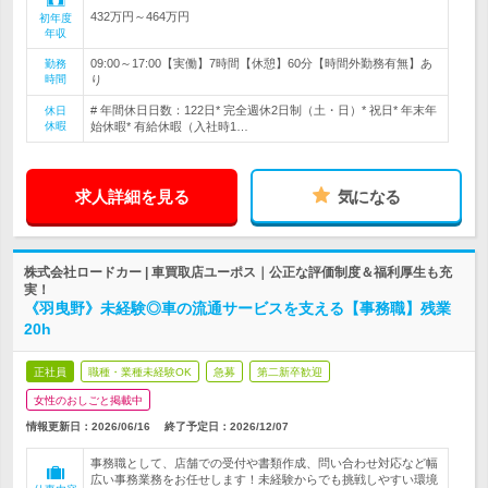
432万円～464万円
初年度
年収
09:00～17:00【実働】7時間【休憩】60分【時間外勤務有無】あ
勤務
時間
り
# 年間休日日数：122日* 完全週休2日制（土・日）* 祝日* 年末年
休日
休暇
始休暇* 有給休暇（入社時1…
求人詳細を見る
気になる
株式会社ロードカー | 車買取店ユーポス｜公正な評価制度＆福利厚生も充
実！
《羽曳野》未経験◎車の流通サービスを支える【事務職】残業
20h
正社員
職種・業種未経験OK
急募
第二新卒歓迎
女性のおしごと掲載中
情報更新日：2026/06/16
終了予定日：
2026/12/07
事務職として、店舗での受付や書類作成、問い合わせ対応など幅
広い事務業務をお任せします！未経験からでも挑戦しやすい環境