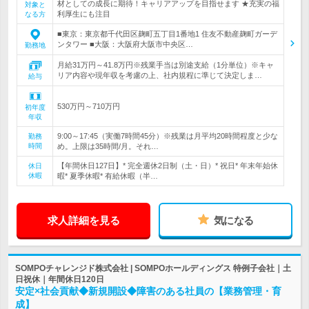
材としての成長に期待！キャリアアップを目指せます ★充実の福
対象と
利厚生にも注目
なる方
■東京：東京都千代田区麹町五丁目1番地1 住友不動産麹町ガーデ
ンタワー ■大阪：大阪府大阪市中央区…
勤務地
月給31万円～41.8万円※残業手当は別途支給（1分単位）※キャ
リア内容や現年収を考慮の上、社内規程に準じて決定しま…
給与
530万円～710万円
初年度
年収
9:00～17:45（実働7時間45分）※残業は月平均20時間程度と少な
勤務
時間
め。上限は35時間/月。それ…
【年間休日127日】* 完全週休2日制（土・日）* 祝日* 年末年始休
休日
休暇
暇* 夏季休暇* 有給休暇（半…
求人詳細を見る
気になる
SOMPOチャレンジド株式会社 | SOMPOホールディングス 特例子会社｜土
日祝休｜年間休日120日
安定×社会貢献◆新規開設◆障害のある社員の【業務管理・育
成】