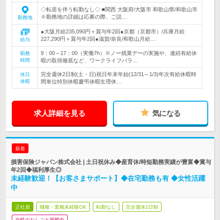
◇転居を伴う転勤なし◇ ■関西 大阪府/大阪市 和歌山県/和歌山市
※勤務地の詳細は応募の際、ご説…
勤務地
●大阪月給235,090円＋賞与年2回●京都（京都市）/兵庫月給
227,290円＋賞与年2回●滋賀/奈良/和歌山月給…
給与
9：00～17：00（実働7h）※ノー残業デーの実施や、連続有給休
勤務
時間
暇の取得徹底など、ワークライフバラ…
完全週休2日制(土・日)祝日年末年始(12/31～1/3)年次有給休暇時
休日
休暇
間単位特別休暇慶弔休暇生理休…
求人詳細を見る
気になる
新着
損害保険ジャパン株式会社 | 土日祝休み◆産育休/時短勤務実績が豊富◆賞与
年2回◆福利厚生◎
未経験歓迎！【お客さまサポート】◆在宅勤務も有 ◆女性活躍
中
正社員
職種・業種未経験OK
転勤なし
完全週休2日制
女性のおしごと掲載中