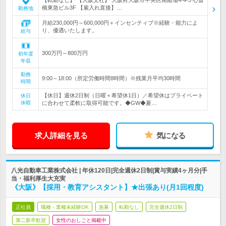
【転勤なし】 【大阪支社】 大阪府大阪市中央区南船場4-4-3 心斎
橋東急ビル3F 【雇入れ直後】…
勤務地
月給230,000円～600,000円＋インセンティブ※経験・能力によ
り、優遇いたします。
給与
300万円～800万円
初年度
年収
勤務
9:00～18:00（所定労働時間8時間）※残業月平均30時間
時間
【休日】週休2日制（日曜＋希望休1日）／希望休はプライベート
休日
休暇
に合わせて柔軟に取得可能です。◆GW◆夏…
求人詳細を見る
気になる
八光自動車工業株式会社 | 年休120日|完全週休2日制|賞与実績4ヶ月分|手
当・福利厚生大充実
《大阪》【採用・教育アシスタント】★出張あり(月1回程度)
正社員
職種・業種未経験OK
急募
転勤なし
完全週休2日制
第二新卒歓迎
女性のおしごと掲載中