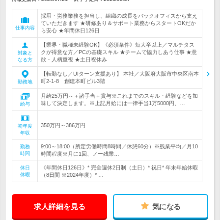
採用・労務業務を担当し、組織の成長をバックオフィスから支え
ていただきます ★研修あり＆サポート業務からスタートOKだか
仕事内容
ら安心 ★年間休日126日
【業界・職種未経験OK】《必須条件》短大卒以上／マルチタス
クが得意な方／PCの基礎スキル ★チームで協力しあう仕事 ★意
対象と
欲・人柄重視 ★土日祝休み
なる方
【転勤なし／UIターン支援あり】 本社／大阪府大阪市中央区南本
町2-1-8 創建本町ビル3階
勤務地
月給25万円～＋諸手当＋賞与※これまでのスキル・経験などを加
味して決定します。※上記月給には一律手当1万5000円、…
給与
350万円～386万円
初年度
年収
9:00～18:00（所定労働時間8時間／休憩60分）※残業平均／月10
勤務
時間
時間程度※月に1回、ノー残業…
《年間休日126日》* 完全週休2日制（土日）* 祝日* 年末年始休暇
休日
休暇
（8日間 ※2024年度）* …
求人詳細を見る
気になる