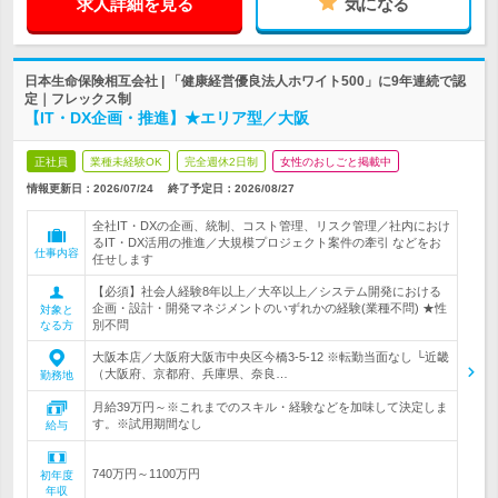
求人詳細を見る
気になる
日本生命保険相互会社 | 「健康経営優良法人ホワイト500」に9年連続で認
定｜フレックス制
【IT・DX企画・推進】★エリア型／大阪
正社員
業種未経験OK
完全週休2日制
女性のおしごと掲載中
情報更新日：2026/07/24
終了予定日：
2026/08/27
全社IT・DXの企画、統制、コスト管理、リスク管理／社内におけ
るIT・DX活用の推進／大規模プロジェクト案件の牽引 などをお
仕事内容
任せします
【必須】社会人経験8年以上／大卒以上／システム開発における
企画・設計・開発マネジメントのいずれかの経験(業種不問) ★性
対象と
別不問
なる方
大阪本店／大阪府大阪市中央区今橋3-5-12 ※転勤当面なし └近畿
（大阪府、京都府、兵庫県、奈良…
勤務地
月給39万円～※これまでのスキル・経験などを加味して決定しま
す。※試用期間なし
給与
740万円～1100万円
初年度
年収