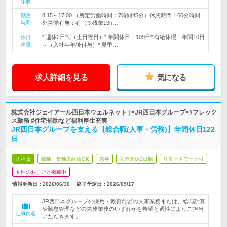
年収
8:15～17:00 （所定労働時間：7時間45分）休憩時間：60分時間
勤務
時間
外労働有無：有（※残業13h…
* 週休2日制（土日祝日）* 年間休日：109日* 有給休暇：年間10日
休日
休暇
～（入社半年後付与）* 夏季…
求人詳細を見る
気になる
株式会社ジェイアール西日本ウェルネット | <JR西日本グループ>#フレック
ス勤務 #住宅補助など福利厚生充実
JR西日本グループを支える【総合職(人事・労務)】年間休日122
日
正社員
職種・業種未経験OK
急募
完全週休2日制
リモートワーク可
女性のおしごと掲載中
情報更新日：2026/06/30
終了予定日：
2026/09/17
JR西日本グループの採用・教育などの人事業務または、給与計算
や勤怠管理などの労務業務のいずれかを希望と適性によりご担当
仕事内容
いただきます。