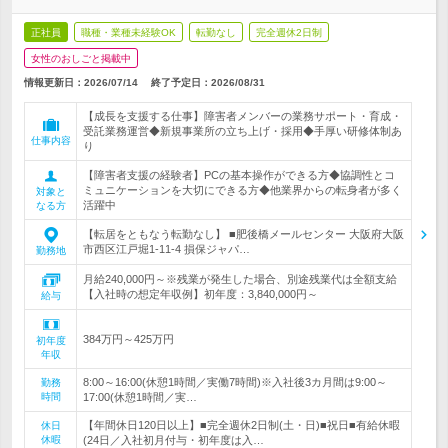
正社員
職種・業種未経験OK
転勤なし
完全週休2日制
女性のおしごと掲載中
情報更新日：2026/07/14
終了予定日：
2026/08/31
【成長を支援する仕事】障害者メンバーの業務サポート・育成・
受託業務運営◆新規事業所の立ち上げ・採用◆手厚い研修体制あ
仕事内容
り
【障害者支援の経験者】PCの基本操作ができる方◆協調性とコ
ミュニケーションを大切にできる方◆他業界からの転身者が多く
対象と
活躍中
なる方
【転居をともなう転勤なし】 ■肥後橋メールセンター 大阪府大阪
市西区江戸堀1-11-4 損保ジャパ…
勤務地
月給240,000円～※残業が発生した場合、別途残業代は全額支給
【入社時の想定年収例】初年度：3,840,000円～
給与
384万円～425万円
初年度
年収
8:00～16:00(休憩1時間／実働7時間)※入社後3カ月間は9:00～
勤務
時間
17:00(休憩1時間／実…
【年間休日120日以上】■完全週休2日制(土・日)■祝日■有給休暇
休日
休暇
(24日／入社初月付与・初年度は入…