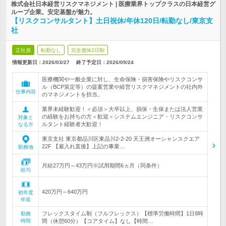
株式会社日本経営リスクマネジメント | 医療業界トップクラスの日本経営グ
ループ企業。安定基盤が魅力。
【リスクコンサルタント】土日祝休/年休120日/転勤なし/東京支
社
正社員
転勤なし
完全週休2日制
情報更新日：2026/03/27
終了予定日：
2026/09/24
医療機関や一般企業に対し、生命保険・損害保険やリスクコンサ
ル（BCP策定等）の提案営業や経営リスクマネジメントの社内外
仕事内容
のマネジメントを担当。
業界未経験歓迎！＜必須＞大卒以上、損保・生保または法人営業
の経験をお持ちの方＜歓迎＞システムエンジニア・リスクコンサ
対象と
ルタント経験者大歓迎！
なる方
東京支社 東京都品川区東品川2-2-20 天王洲オーシャンスクエア
22F 【雇入れ直後】上記の事業…
勤務地
月給27万円～43万円※試用期間6ヵ月（同条件）
給与
420万円～640万円
初年度
年収
フレックスタイム制（フルフレックス）【標準労働時間】1日8時
勤務
時間
間（休憩60分）【コアタイム】なし【時間…