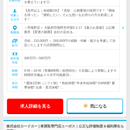
仕事内容
を整えています◎
【高卒以上｜未経験OK】＊意欲・人柄重視の採用です＊『興味
を持った』『挑戦したい』そんな想いをお持ちの方を歓迎しま
対象と
す！
なる方
＜羽曳野店＞ 大阪府羽曳野市伊賀5-1-17 【雇入れ直後】上記事
業所 【変更の範囲】会社の定める…
勤務地
月給：210,000円 ～ 269,000円※経験・年齢・能力を考慮して決
定いたします※試用期間なし
給与
300万円～500万円
初年度
年収
9:45～18:45（実働8時間／休憩60分）※店舗により変動します※
勤務
時間
時間外労働あり※月平均残業20…
* 週休2日制（シフト制）* 有給休暇* 年末年始休暇* GW休暇* 夏
休日
休暇
季休暇* 出産・育児休暇* …
求人詳細を見る
気になる
株式会社ロードカー | 車買取専門店ユーポス｜公正な評価制度＆福利厚生も