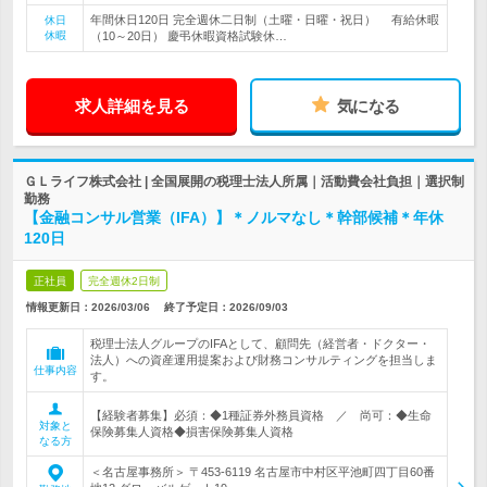
年間休日120日 完全週休二日制（土曜・日曜・祝日） 有給休暇
休日
休暇
（10～20日） 慶弔休暇資格試験休…
求人詳細を見る
気になる
ＧＬライフ株式会社 | 全国展開の税理士法人所属｜活動費会社負担｜選択制
勤務
【金融コンサル営業（IFA）】＊ノルマなし＊幹部候補＊年休
120日
正社員
完全週休2日制
情報更新日：2026/03/06
終了予定日：
2026/09/03
税理士法人グループのIFAとして、顧問先（経営者・ドクター・
法人）への資産運用提案および財務コンサルティングを担当しま
仕事内容
す。
【経験者募集】必須：◆1種証券外務員資格 ／ 尚可：◆生命
対象と
保険募集人資格◆損害保険募集人資格
なる方
＜名古屋事務所＞ 〒453-6119 名古屋市中村区平池町四丁目60番