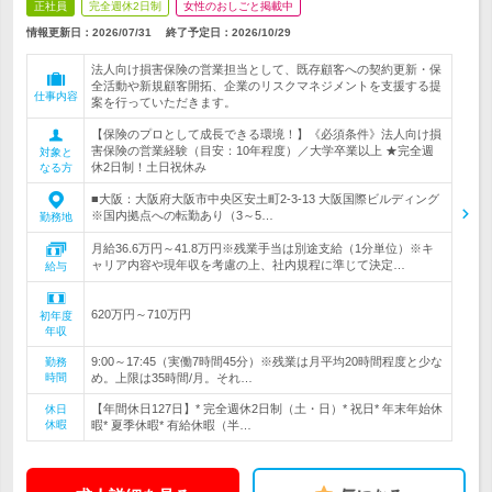
正社員
完全週休2日制
女性のおしごと掲載中
情報更新日：2026/07/31
終了予定日：
2026/10/29
法人向け損害保険の営業担当として、既存顧客への契約更新・保
全活動や新規顧客開拓、企業のリスクマネジメントを支援する提
仕事内容
案を行っていただきます。
【保険のプロとして成長できる環境！】《必須条件》法人向け損
害保険の営業経験（目安：10年程度）／大学卒業以上 ★完全週
対象と
休2日制！土日祝休み
なる方
■大阪：大阪府大阪市中央区安土町2-3-13 大阪国際ビルディング
※国内拠点への転勤あり（3～5…
勤務地
月給36.6万円～41.8万円※残業手当は別途支給（1分単位）※キ
ャリア内容や現年収を考慮の上、社内規程に準じて決定…
給与
620万円～710万円
初年度
年収
9:00～17:45（実働7時間45分）※残業は月平均20時間程度と少な
勤務
時間
め。上限は35時間/月。それ…
【年間休日127日】* 完全週休2日制（土・日）* 祝日* 年末年始休
休日
休暇
暇* 夏季休暇* 有給休暇（半…