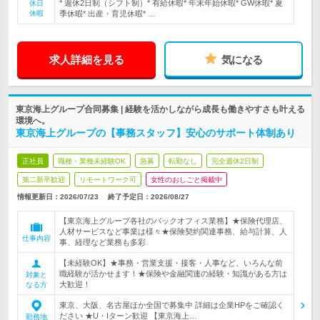
* 週休2日制（シフト制）* 有給休暇* 年末年始休暇* GW休暇* 夏
休日
休暇
季休暇* 出産・育児休暇* …
求人詳細を見る
気になる
東京海上グループ合同募集 | 経験を活かしながら成長も働きやすさも叶える
環境へ。
東京海上グループの【事務スタッフ】安心のサポート体制あり
正社員
職種・業種未経験OK
急募
転勤なし
完全週休2日制
第二新卒歓迎
リモートワーク可
女性のおしごと掲載中
情報更新日：2026/07/23
終了予定日：
2026/08/27
【東京海上グループ各社のバックオフィス業務】★保険代理店、
人材サービスなど事業は様々★保険契約関連事務、給与計算、人
仕事内容
事、経理など業務も多彩
【未経験OK】★事務・営業支援・接客・人事など、いろんな前
職経験が活かせます！★保険や金融関連の経験・知識がある方は
対象と
大歓迎！
なる方
東京、大阪、名古屋ほか全国で募集中 詳細は企業HPをご確認く
ださい ★U・Iターン歓迎 【東京海上…
勤務地