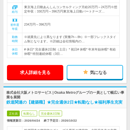
東京海上日動あんしんコンサルティング月給20万円～24万円※想
定年収：330万円～396万円東京海上日動パートナーズ…
給与
234万円～396万円
初年度
年収
※就業先により異なります (実働7h～8h）※一部フレックスタイ
勤務
時間
ム制となります。※詳細は会社情報内の…
# 休日* 完全週休2日制（土日）* 祝日# 休暇* 年末年始休暇* 有給
休日
休暇
休暇* 特別連続休暇（3日…
求人詳細を見る
気になる
株式会社大阪メトロサービス | Osaka Metroグループの一員として幅広い事
業を展開
鉄道関連の【建築職】★完全週休2日★転勤なし★福利厚生充実
正社員
転勤なし
完全週休2日制
情報更新日：2026/04/24
終了予定日：
2026/10/22