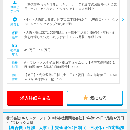
「主体性をもった仕事がしたい」、「これまでの経験をもとに成
対象と
長したい」そんな方にピッタリです！※大卒以上
なる方
<本社> 大阪府大阪市北区芝田二丁目4番24号 JR西日本本社ビル
８F ※キャリアアップのために勤…
勤務地
<大阪>月給23万1,550円以上（一律手当込み）※経験・年齢・能
力を考慮して決定いたします【モデル月収・年収】30…
給与
345万円～472万円
初年度
年収
# ＜フレックスタイム制＞※コアタイムなし【標準労働時間】1
勤務
時間
日7時間45分【標準労働時間帯】9：00…
【休日】* 完全週休2日制（土・日）* 祝日、年末年始休日（12/31
休日
休暇
～1/3）※年間休日数：122…
求人詳細を見る
気になる
株式会社URリンケージ | 【UR都市機構関連会社】*年休125日 *月給32万円
～ *フレックス制
【総合職（総務・人事）】完全週休2日制（土日祝休）*在宅勤務