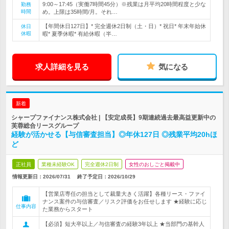
9:00～17:45（実働7時間45分）※残業は月平均20時間程度と少な
勤務
時間
め。上限は35時間/月。それ…
【年間休日127日】* 完全週休2日制（土・日）* 祝日* 年末年始休
休日
休暇
暇* 夏季休暇* 有給休暇（半…
求人詳細を見る
気になる
新着
シャープファイナンス株式会社 | 【安定成長】9期連続過去最高益更新中の
芙蓉総合リースグループ
経験が活かせる【与信審査担当】◎年休127日 ◎残業平均20hほ
ど
正社員
業種未経験OK
完全週休2日制
女性のおしごと掲載中
情報更新日：2026/07/31
終了予定日：
2026/10/29
【営業店専任の担当として裁量大きく活躍】各種リース・ファイ
ナンス案件の与信審査／リスク評価をお任せします ★経験に応じ
仕事内容
た業務からスタート
【必須】短大卒以上／与信審査の経験3年以上 ★当部門の基幹人