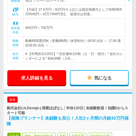
地12 グローバルゲート19…
勤務地
【月給】27.5万円～50万円※上記には固定残業代として60時間/8
万6540円～15万7340円含む 超過分は別途…
給与
400万円～700万円
初年度
年収
勤務時間選択制（実働8時間／休憩60分）08:00 出社 ～ 17:00 退
勤務
時間
社09:00 出社 ～ …
# 【年間休日120日】* 完全週休2日制（土・日・祝日）* 会社カレ
休日
休暇
ンダーによる* 有給休暇（入社…
求人詳細を見る
気になる
新着
株式会社Liv.Design | 残業ほぼなし│年休120日│未経験歓迎！知識0からス
タート可能
【保険プランナー】未経験も安心！入社2ヶ月間の月給30万円保
障
正社員
職種・業種未経験OK
急募
学歴不問
完全週休2日制