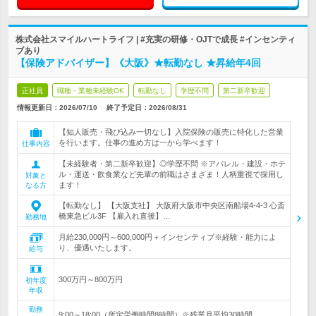
株式会社スマイルハートライフ | #充実の研修・OJTで成長 #インセンティ
ブあり
【保険アドバイザー】《大阪》★転勤なし ★昇給年4回
正社員
職種・業種未経験OK
転勤なし
学歴不問
第二新卒歓迎
情報更新日：2026/07/10
終了予定日：
2026/08/31
【知人販売・飛び込み一切なし】入院保険の販売に特化した営業
を行います。仕事の進め方は一から学べます！
仕事内容
【未経験者・第二新卒歓迎】◎学歴不問 ※アパレル・建設・ホテ
ル・運送・飲食業など先輩の前職はさまざま！人柄重視で採用し
対象と
ます！
なる方
【転勤なし】 【大阪支社】 大阪府大阪市中央区南船場4-4-3 心斎
橋東急ビル3F 【雇入れ直後】…
勤務地
月給230,000円～600,000円＋インセンティブ※経験・能力によ
り、優遇いたします。
給与
300万円～800万円
初年度
年収
勤務
9:00～18:00（所定労働時間8時間）※残業月平均30時間