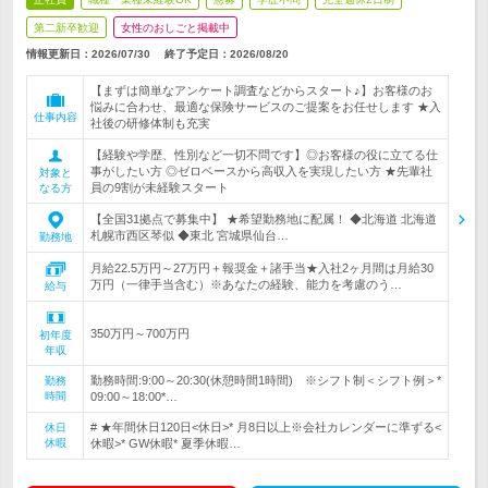
第二新卒歓迎
女性のおしごと掲載中
情報更新日：2026/07/30
終了予定日：
2026/08/20
【まずは簡単なアンケート調査などからスタート♪】お客様のお
悩みに合わせ、最適な保険サービスのご提案をお任せします ★入
仕事内容
社後の研修体制も充実
【経験や学歴、性別など一切不問です】◎お客様の役に立てる仕
事がしたい方 ◎ゼロベースから高収入を実現したい方 ★先輩社
対象と
員の9割が未経験スタート
なる方
【全国31拠点で募集中】 ★希望勤務地に配属！ ◆北海道 北海道
札幌市西区琴似 ◆東北 宮城県仙台…
勤務地
月給22.5万円～27万円＋報奨金＋諸手当★入社2ヶ月間は月給30
万円（一律手当含む）※あなたの経験、能力を考慮のう…
給与
350万円～700万円
初年度
年収
勤務時間:9:00～20:30(休憩時間1時間) ※シフト制＜シフト例＞*
勤務
時間
09:00～18:00*…
# ★年間休日120日<休日>* 月8日以上※会社カレンダーに準ずる<
休日
休暇
休暇>* GW休暇* 夏季休暇…