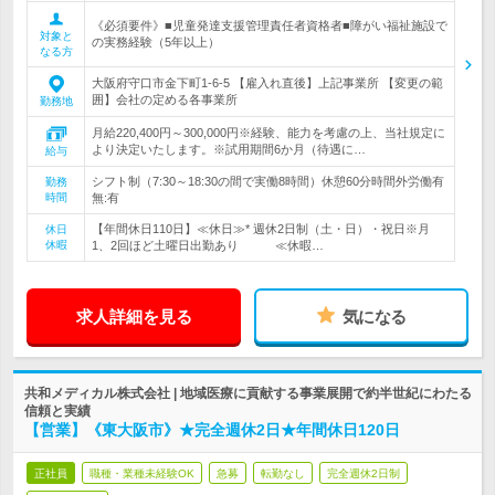
《必須要件》■児童発達支援管理責任者資格者■障がい福祉施設で
対象と
の実務経験（5年以上）
なる方
大阪府守口市金下町1-6-5 【雇入れ直後】上記事業所 【変更の範
囲】会社の定める各事業所
勤務地
月給220,400円～300,000円※経験、能力を考慮の上、当社規定に
より決定いたします。※試用期間6か月（待遇に…
給与
シフト制（7:30～18:30の間で実働8時間）休憩60分時間外労働有
勤務
時間
無:有
【年間休日110日】≪休日≫* 週休2日制（土・日）・祝日※月
休日
休暇
1、2回ほど土曜日出勤あり ≪休暇…
求人詳細を見る
気になる
共和メディカル株式会社 | 地域医療に貢献する事業展開で約半世紀にわたる
信頼と実績
【営業】《東大阪市》★完全週休2日★年間休日120日
正社員
職種・業種未経験OK
急募
転勤なし
完全週休2日制