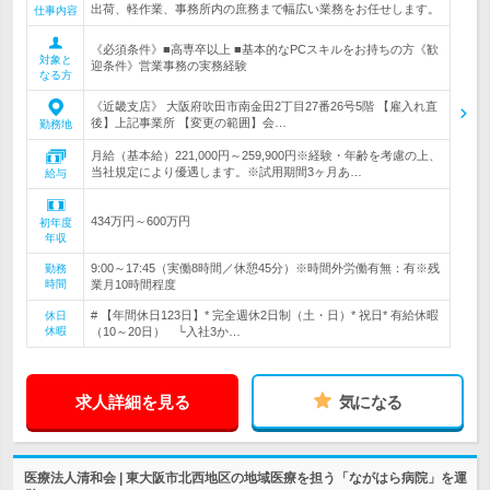
出荷、軽作業、事務所内の庶務まで幅広い業務をお任せします。
仕事内容
《必須条件》■高専卒以上 ■基本的なPCスキルをお持ちの方《歓
対象と
迎条件》営業事務の実務経験
なる方
《近畿支店》 大阪府吹田市南金田2丁目27番26号5階 【雇入れ直
後】上記事業所 【変更の範囲】会…
勤務地
月給（基本給）221,000円～259,900円※経験・年齢を考慮の上、
当社規定により優遇します。※試用期間3ヶ月あ…
給与
434万円～600万円
初年度
年収
9:00～17:45（実働8時間／休憩45分）※時間外労働有無：有※残
勤務
時間
業月10時間程度
# 【年間休日123日】* 完全週休2日制（土・日）* 祝日* 有給休暇
休日
休暇
（10～20日） └入社3か…
求人詳細を見る
気になる
医療法人清和会 | 東大阪市北西地区の地域医療を担う「ながはら病院」を運