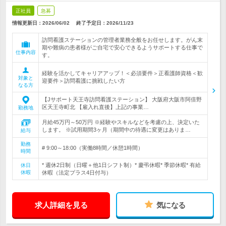
正社員
急募
情報更新日：2026/06/02
終了予定日：
2026/11/23
訪問看護ステーションの管理者業務全般をお任せします。がん末
期や難病の患者様がご自宅で安心できるようサポートする仕事で
仕事内容
す。
経験を活かしてキャリアアップ！＜必須要件＞正看護師資格＜歓
対象と
迎要件＞訪問看護に挑戦したい方
なる方
【Jサポート天王寺訪問看護ステーション】 大阪府大阪市阿倍野
区天王寺町北 【雇入れ直後】上記の事業…
勤務地
月給45万円～50万円 ※経験やスキルなどを考慮の上、決定いた
します。 ※試用期間3ヶ月（期間中の待遇に変更はありま…
給与
勤務
# 9:00～18:00（実働8時間／休憩1時間）
時間
* 週休2日制（日曜＋他1日シフト制）* 慶弔休暇* 季節休暇* 有給
休日
休暇
休暇（法定プラス4日付与）
求人詳細を見る
気になる