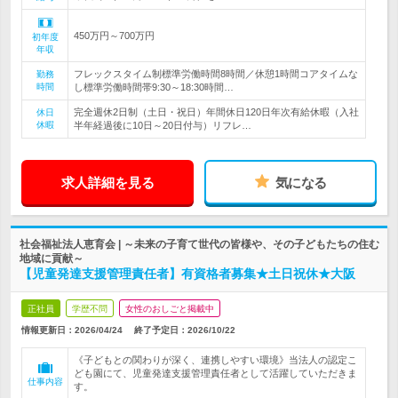
450万円～700万円
初年度
年収
フレックスタイム制標準労働時間8時間／休憩1時間コアタイムな
勤務
時間
し標準労働時間帯9:30～18:30時間…
完全週休2日制（土日・祝日）年間休日120日年次有給休暇（入社
休日
休暇
半年経過後に10日～20日付与）リフレ…
求人詳細を見る
気になる
社会福祉法人恵育会 | ～未来の子育て世代の皆様や、その子どもたちの住む
地域に貢献～
【児童発達支援管理責任者】有資格者募集★土日祝休★大阪
正社員
学歴不問
女性のおしごと掲載中
情報更新日：2026/04/24
終了予定日：
2026/10/22
《子どもとの関わりが深く、連携しやすい環境》当法人の認定こ
ども園にて、児童発達支援管理責任者として活躍していただきま
仕事内容
す。