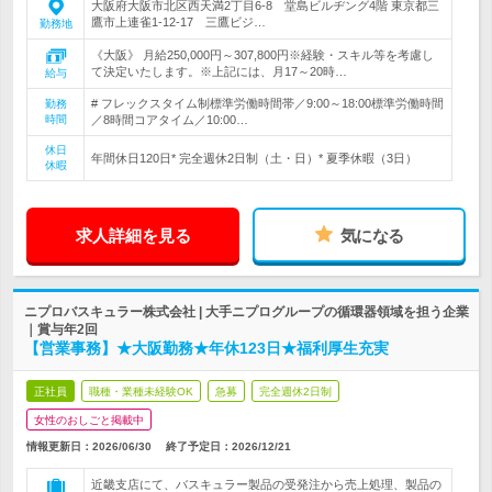
大阪府大阪市北区西天満2丁目6-8 堂島ビルヂング4階 東京都三
鷹市上連雀1-12-17 三鷹ビジ…
勤務地
《大阪》 月給250,000円～307,800円※経験・スキル等を考慮し
て決定いたします。※上記には、月17～20時…
給与
# フレックスタイム制標準労働時間帯／9:00～18:00標準労働時間
勤務
時間
／8時間コアタイム／10:00…
休日
年間休日120日* 完全週休2日制（土・日）* 夏季休暇（3日）
休暇
求人詳細を見る
気になる
ニプロバスキュラー株式会社 | 大手ニプログループの循環器領域を担う企業
｜賞与年2回
【営業事務】★大阪勤務★年休123日★福利厚生充実
正社員
職種・業種未経験OK
急募
完全週休2日制
女性のおしごと掲載中
情報更新日：2026/06/30
終了予定日：
2026/12/21
近畿支店にて、バスキュラー製品の受発注から売上処理、製品の