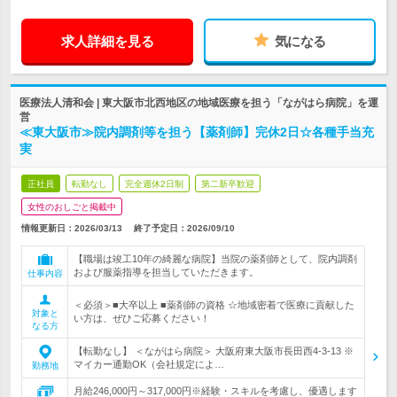
求人詳細を見る
気になる
医療法人清和会 | 東大阪市北西地区の地域医療を担う「ながはら病院」を運
営
≪東大阪市≫院内調剤等を担う【薬剤師】完休2日☆各種手当充
実
正社員
転勤なし
完全週休2日制
第二新卒歓迎
女性のおしごと掲載中
情報更新日：2026/03/13
終了予定日：
2026/09/10
【職場は竣工10年の綺麗な病院】当院の薬剤師として、院内調剤
および服薬指導を担当していただきます。
仕事内容
＜必須＞■大卒以上 ■薬剤師の資格 ☆地域密着で医療に貢献した
対象と
い方は、ぜひご応募ください！
なる方
【転勤なし】 ＜ながはら病院＞ 大阪府東大阪市長田西4‐3‐13 ※
マイカー通勤OK（会社規定によ…
勤務地
月給246,000円～317,000円※経験・スキルを考慮し、優遇します