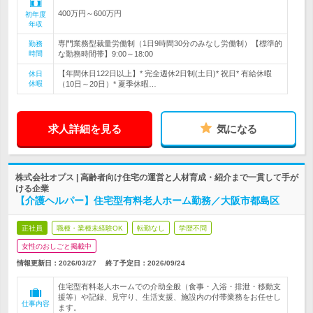
400万円～600万円
初年度
年収
専門業務型裁量労働制（1日9時間30分のみなし労働制）【標準的
勤務
時間
な勤務時間帯】9:00～18:00
【年間休日122日以上】* 完全週休2日制(土日)* 祝日* 有給休暇
休日
休暇
（10日～20日）* 夏季休暇…
求人詳細を見る
気になる
株式会社オプス | 高齢者向け住宅の運営と人材育成・紹介まで一貫して手が
ける企業
【介護ヘルパー】住宅型有料老人ホーム勤務／大阪市都島区
正社員
職種・業種未経験OK
転勤なし
学歴不問
女性のおしごと掲載中
情報更新日：2026/03/27
終了予定日：
2026/09/24
住宅型有料老人ホームでの介助全般（食事・入浴・排泄・移動支
援等）や記録、見守り、生活支援、施設内の付帯業務をお任せし
仕事内容
ます。