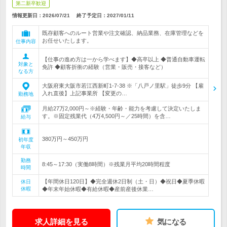
第二新卒歓迎
情報更新日：2026/07/21
終了予定日：
2027/01/11
既存顧客へのルート営業や注文確認、納品業務、在庫管理などを
お任せいたします。
仕事内容
【仕事の進め方は一から学べます】◆高卒以上 ◆普通自動車運転
対象と
免許 ◆顧客折衝の経験（営業・販売・接客など）
なる方
大阪府東大阪市若江西新町1-7-38 ※「八戸ノ里駅」徒歩9分 【雇
入れ直後】上記事業所 【変更の…
勤務地
月給27万2,000円～※経験・年齢・能力を考慮して決定いたしま
す。※固定残業代（4万4,500円～／25時間）を含…
給与
380万円～450万円
初年度
年収
勤務
8:45～17:30（実働8時間）※残業月平均20時間程度
時間
【年間休日120日】◆完全週休2日制（土・日）◆祝日◆夏季休暇
休日
休暇
◆年末年始休暇◆有給休暇◆産前産後休業…
求人詳細を見る
気になる