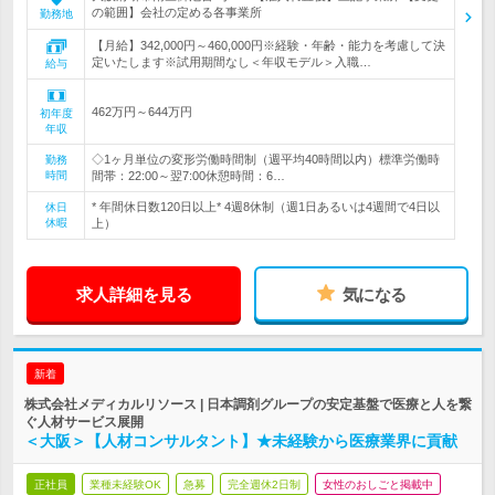
の範囲】会社の定める各事業所
勤務地
【月給】342,000円～460,000円※経験・年齢・能力を考慮して決
定いたします※試用期間なし＜年収モデル＞入職…
給与
462万円～644万円
初年度
年収
◇1ヶ月単位の変形労働時間制（週平均40時間以内）標準労働時
勤務
時間
間帯：22:00～翌7:00休憩時間：6…
* 年間休日数120日以上* 4週8休制（週1日あるいは4週間で4日以
休日
休暇
上）
求人詳細を見る
気になる
新着
株式会社メディカルリソース | 日本調剤グループの安定基盤で医療と人を繋
ぐ人材サービス展開
＜大阪＞【人材コンサルタント】★未経験から医療業界に貢献
正社員
業種未経験OK
急募
完全週休2日制
女性のおしごと掲載中