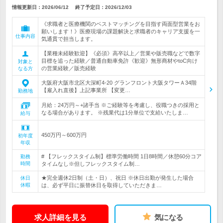
情報更新日：2026/06/12
終了予定日：
2026/12/03
《求職者と医療機関のベストマッチングを目指す両面型営業をお
願いします！》医療現場の課題解決と求職者のキャリア支援を一
仕事内容
気通貫で担当します。
【業種未経験歓迎】《必須》高卒以上／営業や販売職などで数字
目標を追った経験／普通自動車免許《歓迎》無形商材やtoC向け
対象と
の営業経験／販売経験
なる方
大阪府大阪市北区大深町4-20 グランフロント大阪タワーＡ34階
【雇入れ直後】上記事業所 【変更…
勤務地
月給：24万円～+諸手当 ※ご経験等を考慮し、役職つきの採用と
なる場合があります。 ※残業代は1分単位で支給いたしま…
給与
450万円～600万円
初年度
年収
# 【フレックスタイム制】標準労働時間 1日8時間／休憩60分コア
勤務
時間
タイムなし※但しフレックスタイム制…
★完全週休2日制（土・日）、祝日 ※休日出勤が発生した場合
休日
休暇
は、必ず平日に振替休日を取得していただきま…
求人詳細を見る
気になる