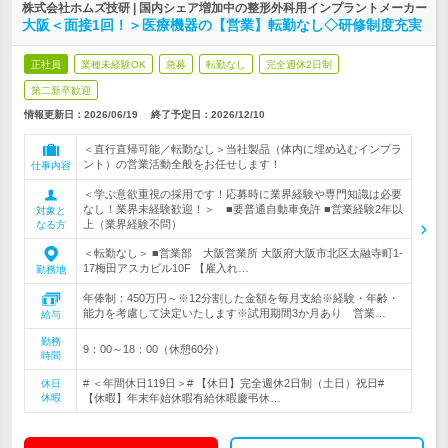
株式会社ホムズ技研 | 国内シェア増加中の整形外科用インプラントメーカー
大阪＜面接1回！＞医療機器の【営業】転勤なし◇研修制度充実
正社員
業種未経験OK
急募
転勤なし
完全週休2日制
第二新卒歓迎
情報更新日：2026/06/19
終了予定日：
2026/12/10
＜直行直帰可能／転勤なし＞当社製品（体内に埋め込むインプラ
ント）の営業活動全般をお任せします！
仕事内容
＜学ぶ意欲重視の採用です！応募時に業界経験や専門知識は必要
なし！業界未経験歓迎！＞ ■要普通自動車免許 ■営業経験2年以
対象と
上（業界経験不問）
なる方
＜転勤なし＞ ■営業部 大阪営業所 大阪府大阪市北区太融寺町1-
17梅田アスカビル10F 【雇入れ…
勤務地
年俸制：450万円～※12分割した金額を毎月支給※経験・年齢・
能力を考慮して決定いたします※試用期間3か月あり 営業…
給与
勤務
9：00～18：00（休憩60分）
時間
# ＜年間休日119日＞# 【休日】完全週休2日制（土日）祝日#
休日
休暇
【休暇】年末年始休暇有給休暇慶弔休…