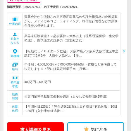
情報更新日：2026/07/03
終了予定日：
2026/12/24
製薬会社から依頼される医療用医薬品の各種学術資材の企画提案
から、メディカルコピーライティング、制作進行管理などの業務
仕事内容
全般をお任せします。
業界未経験歓迎！＜必須要件＞大卒以上（理系/医歯薬学・生化学
対象と
領域）、医学論文の読解力（英文献含む）
なる方
【転勤なし／ＵＩターン歓迎】 大阪本店／大阪府大阪市北区中之
島2丁目2番2号 大阪中之島ビル 【雇…
勤務地
年俸制：4,008,000円～6,000,000円※経験・資格などを考慮して
決定します※上記には固定残業手当（月45…
給与
400万円～600万円
初年度
年収
勤務
※専門業務型裁量労働制を適用（みなし労働時間9.5時間）
時間
【年間休日125日】* 完全週休2日制(土日)* 祝日* 有給休暇：10日
休日
休暇
～20日（入社半年経過後1…
求人詳細を見る
気になる