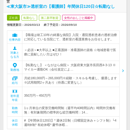
営
≪東大阪市≫透析室の【看護師】年間休日120日☆転勤なし
正社員
転勤なし
第二新卒歓迎
女性のおしごと掲載中
情報更新日：2026/03/13
終了予定日：
2026/09/10
【職場は竣工10年の綺麗な病院】入院・通院透析患者の透析治療
に対応している当院にて、透析室の看護業務をお任せします。
仕事内容
＜必須＞■大卒以上 ■正看護師・准看護師の資格 ☆地域密着で医
対象と
療に貢献したい方はぜひ！
なる方
【転勤なし】 ＜ながはら病院＞ 大阪府東大阪市長田西4‐3‐13 ※
マイカー通勤OK（会社規定によ…
勤務地
月給180,000円～265,000円※経験・スキルを考慮し、優遇します
※試用期間2ヶ月あり（待遇に変更なし）
給与
350万円～450万円
初年度
年収
1ヶ月単位の変形労働時間制（週平均40時間以内）時間外労働有
勤務
時間
無：有対象期間の標準的な総労働時間：14…
# 【年間休日120日】* 週休2日制（日曜固定休み＋シフト制）└4
休日
休暇
週8休制* 有給休暇* 慶弔休暇…