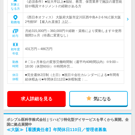
《必須条件》■短大卒以上■福祉、教育、保育業界で施設の運営統
対象と
括や職員マネジメントの経験がある方
なる方
《西日本オフィス》 大阪府大阪市淀川区西中島4-2-6 NLC新大阪
2号館5F 【雇入れ直後】上記…
勤務地
月給315,000円～360,000円※経験・資格により変動します※使用
期間3ヵ月（待遇に変更なし）
給与
431万円～486万円
初年度
年収
# 〇1ヶ月単位の変形労働時間制（週平均40時間以内）※9:00～
勤務
時間
18:00（休憩60分）※時間外労…
■完全週休2日制（土日）■祝日※会社カレンダーによる■年間有
休日
休暇
給休暇あり■年間休日112日■休暇制度：…
求人詳細を見る
気になる
ポシブル医科学株式会社 | リハビリ特化型デイサービスを早くから展開。全
国に拠点展開中
≪大阪≫【看護責任者】年間休日110日／管理者募集