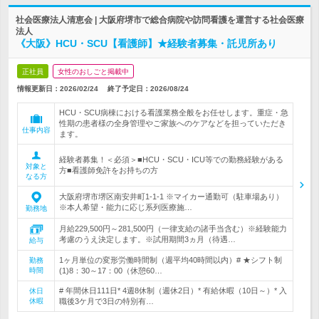
社会医療法人清恵会 | 大阪府堺市で総合病院や訪問看護を運営する社会医療
法人
《大阪》HCU・SCU【看護師】★経験者募集・託児所あり
正社員
女性のおしごと掲載中
情報更新日：2026/02/24
終了予定日：
2026/08/24
HCU・SCU病棟における看護業務全般をお任せします。重症・急
性期の患者様の全身管理やご家族へのケアなどを担っていただき
仕事内容
ます。
経験者募集！＜必須＞■HCU・SCU・ICU等での勤務経験がある
対象と
方■看護師免許をお持ちの方
なる方
大阪府堺市堺区南安井町1-1-1 ※マイカー通勤可（駐車場あり）
※本人希望・能力に応じ系列医療施…
勤務地
月給229,500円～281,500円（一律支給の諸手当含む）※経験能力
考慮のうえ決定します。※試用期間3ヵ月（待遇…
給与
1ヶ月単位の変形労働時間制（週平均40時間以内）# ★シフト制
勤務
時間
(1)8：30～17：00（休憩60…
# 年間休日111日* 4週8休制（週休2日）* 有給休暇（10日～）* 入
休日
休暇
職後3ケ月で3日の特別有…