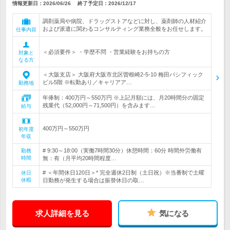
情報更新日：2026/06/26
終了予定日：
2026/12/17
調剤薬局や病院、ドラッグストアなどに対し、薬剤師の人材紹介
および派遣に関わるコンサルティング業務全般をお任せします。
仕事内容
＜必須要件＞ ・学歴不問 ・営業経験をお持ちの方
対象と
なる方
＜大阪支店＞ 大阪府大阪市北区曽根崎2-5-10 梅田パシフィック
ビル5階 ※転勤あり／キャリアア…
勤務地
年俸制：400万円～550万円 ※上記月額には、月20時間分の固定
残業代（52,000円～71,500円）を含みます…
給与
400万円～550万円
初年度
年収
# 9:30～18:00（実働7時間30分）休憩時間：60分 時間外労働有
勤務
時間
無：有（月平均20時間程度…
# ＜年間休日120日＞* 完全週休2日制（土日祝）※当番制で土曜
休日
休暇
日勤務が発生する場合は振替休日の取…
求人詳細を見る
気になる