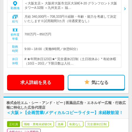
＜大阪支店＞ 大阪府大阪市北区大深町4-20 グランフロント大阪
タワーA 32階 ＜九州支店＞ 福…
勤務地
月給 340,000円～708,333円※経験・年齢・能力を考慮して決定
いたします※試用期間3カ月（待遇変更なし）
給与
700万円～850万円
初年度
年収
勤務
9:00～18:00（実働8時間／休憩60分）
時間
# ★年間休日123日★* 完全週休2日制（土日祝休み）* 有給休暇
休日
休暇
（10日～20日／下限日数は入社…
求人詳細を見る
気になる
株式会社エム・シー・アンド・ピー | 医薬品広告・エネルギー広報・行政広
報に特化した広告代理店
＜大阪＞【企画営業/メディカルコピーライター】未経験歓迎！
正社員
職種・業種未経験OK
急募
転勤なし
完全週休2日制
女性のおしごと掲載中