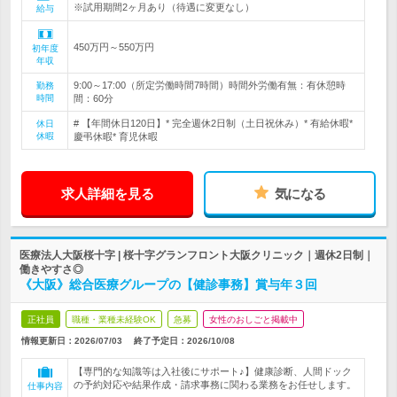
※試用期間2ヶ月あり（待遇に変更なし）
給与
450万円～550万円
初年度
年収
9:00～17:00（所定労働時間7時間）時間外労働有無：有休憩時
勤務
時間
間：60分
# 【年間休日120日】* 完全週休2日制（土日祝休み）* 有給休暇*
休日
休暇
慶弔休暇* 育児休暇
求人詳細を見る
気になる
医療法人大阪桜十字 | 桜十字グランフロント大阪クリニック｜週休2日制｜
働きやすさ◎
《大阪》総合医療グループの【健診事務】賞与年３回
正社員
職種・業種未経験OK
急募
女性のおしごと掲載中
情報更新日：2026/07/03
終了予定日：
2026/10/08
【専門的な知識等は入社後にサポート♪】健康診断、人間ドック
の予約対応や結果作成・請求事務に関わる業務をお任せします。
仕事内容