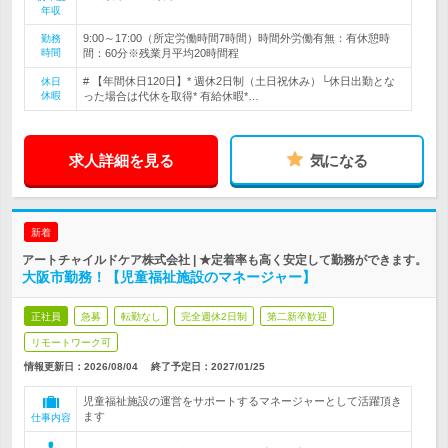
年収
9:00～17:00（所定労働時間7時間）時間外労働有無：有休憩時
勤務
時間
間：60分※残業月平均20時間程
# 【年間休日120日】* 週休2日制（土日祝休み）└休日出勤とな
休日
休暇
った場合は代休を取得* 有給休暇*…
求人詳細を見る
気になる
新着
アートチャイルドケア株式会社 | ★定着率も高く安定して勤務ができます。
大阪市勤務！【児童福祉施設のマネージャー】
正社員
急募
転勤なし
完全週休2日制
第二新卒歓迎
リモートワーク可
情報更新日：2026/08/04
終了予定日：
2027/01/25
児童福祉施設の運営をサポートするマネージャーとして活躍頂き
ます
仕事内容