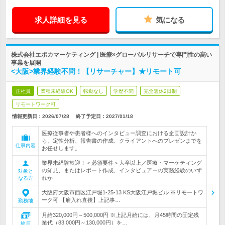
求人詳細を見る
気になる
株式会社エポカマーケティング | 医療×グローバルリサーチで専門性の高い
事業を展開
<大阪>業界経験不問！【リサーチャー】★リモート可
正社員
業種未経験OK
転勤なし
学歴不問
完全週休2日制
リモートワーク可
情報更新日：2026/07/28
終了予定日：
2027/01/18
医療従事者や患者様へのインタビュー調査における企画設計か
ら、定性分析、報告書の作成、クライアントへのプレゼンまでを
仕事内容
お任せします。
業界未経験歓迎！＜必須要件＞大卒以上／医療・マーケティング
の知見、またはレポート作成、インタビュアーの実務経験のいず
対象と
れか
なる方
大阪府大阪市西区江戸堀1-25-13 KS大阪江戸堀ビル ※リモートワ
ーク可 【雇入れ直後】上記事…
勤務地
月給320,000円～500,000円 ※上記月給には、月45時間の固定残
業代（83,000円～130,000円）を…
給与