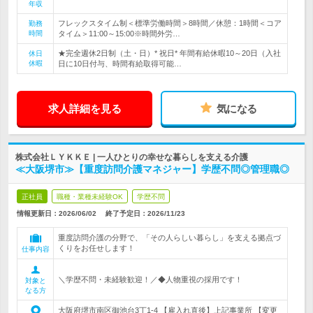
年収
フレックスタイム制＜標準労働時間＞8時間／休憩：1時間＜コア
勤務
時間
タイム＞11:00～15:00※時間外労…
★完全週休2日制（土・日）* 祝日* 年間有給休暇10～20日（入社
休日
休暇
日に10日付与、時間有給取得可能…
求人詳細を見る
気になる
株式会社ＬＹＫＫＥ | 一人ひとりの幸せな暮らしを支える介護
≪大阪堺市≫【重度訪問介護マネジャー】学歴不問◎管理職◎
正社員
職種・業種未経験OK
学歴不問
情報更新日：2026/06/02
終了予定日：
2026/11/23
重度訪問介護の分野で、「その人らしい暮らし」を支える拠点づ
くりをお任せします！
仕事内容
＼学歴不問・未経験歓迎！／◆人物重視の採用です！
対象と
なる方
大阪府堺市南区御池台3丁1-4 【雇入れ直後】上記事業所 【変更