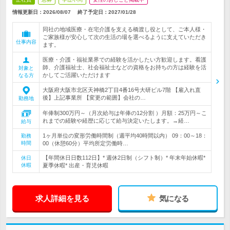
情報更新日：2026/08/07
終了予定日：
2027/01/28
同社の地域医療・在宅介護を支える橋渡し役として、ご本人様・
ご家族様が安心して次の生活の場を選べるように支えていただき
仕事内容
ます。
医療・介護・福祉業界での経験を活かしたい方歓迎します。看護
師、介護福祉士、社会福祉士などの資格をお持ちの方は経験を活
対象と
かしてご活躍いただけます
なる方
大阪府大阪市北区天神橋2丁目4番16号大研ビル7階 【雇入れ直
後】上記事業所 【変更の範囲】会社の…
勤務地
年俸制300万円～（月次給与は年俸の12分割 ）月額：25万円～こ
れまでの経験や経歴に応じて給与決定いたします。→経…
給与
1ヶ月単位の変形労働時間制（週平均40時間以内） 09：00～18：
勤務
時間
00（休憩60分）平均所定労働時…
【年間休日日数112日】* 週休2日制（シフト制）* 年末年始休暇*
休日
休暇
夏季休暇* 出産・育児休暇
求人詳細を見る
気になる