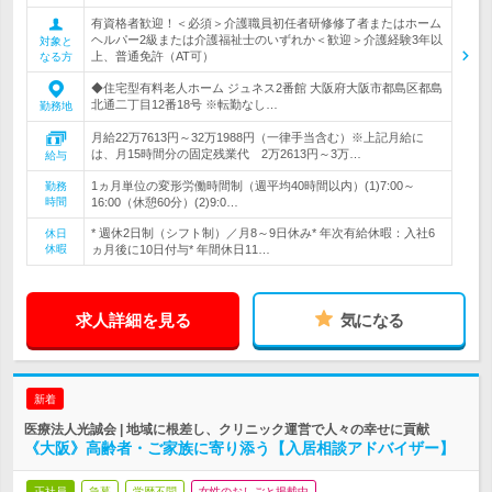
有資格者歓迎！＜必須＞介護職員初任者研修修了者またはホーム
ヘルパー2級または介護福祉士のいずれか＜歓迎＞介護経験3年以
対象と
上、普通免許（AT可）
なる方
◆住宅型有料老人ホーム ジュネス2番館 大阪府大阪市都島区都島
北通二丁目12番18号 ※転勤なし…
勤務地
月給22万7613円～32万1988円（一律手当含む）※上記月給に
は、月15時間分の固定残業代 2万2613円～3万…
給与
1ヵ月単位の変形労働時間制（週平均40時間以内）(1)7:00～
勤務
時間
16:00（休憩60分）(2)9:0…
* 週休2日制（シフト制）／月8～9日休み* 年次有給休暇：入社6
休日
休暇
ヵ月後に10日付与* 年間休日11…
求人詳細を見る
気になる
新着
医療法人光誠会 | 地域に根差し、クリニック運営で人々の幸せに貢献
《大阪》高齢者・ご家族に寄り添う【入居相談アドバイザー】
正社員
急募
学歴不問
女性のおしごと掲載中