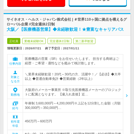
サイネオス・ヘルス・ジャパン株式会社 | ＃世界110ヶ国に拠点を構えるグ
ローバル企業 #完全週休2日制
大阪／【医療機器営業】◆未経験歓迎！★豊富なキャリアパス
正社員
業種未経験OK
完全週休2日制
第二新卒歓迎
情報更新日：2026/07/21
終了予定日：
2027/01/11
医療機器の営業（SR）をお任せいたします。 担当する商材はご
経歴・ご希望・適性などを鑑みて検討致します。
仕事内容
＼業界未経験歓迎！20代～30代の方、活躍中！／【必須】◆大卒
対象と
以上 ◆普通自動車免許 ◆営業経験（2年以上）
なる方
大阪府のメーカー事業所 ※取引先医療機器メーカーのプロジェク
トに配属となります。 【雇入れ直後】近…
勤務地
年俸制 3,600,000円～4,200,000円※上記を12分割した金額（月額
300,000円～350,000円…
給与
450万円～600万円
初年度
年収