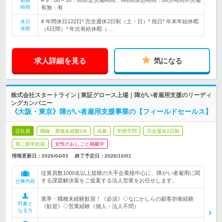
# 9：00～18：00所定労働時間：8時間休憩時間：60分時間外労働
勤務
時間
有無：有
# 年間休日122日* 完全週休2日制（土・日）* 祝日* 年末年始休暇
休日
休暇
（6日間）* 年次有給休暇（…
求人詳細を見る
気になる
株式会社スタートライン | 東証グロース上場｜障がい者雇用支援のリーディ
ングカンパニー
《大阪・東京》障がい者雇用支援事業の【フィールドセールス】
正社員
職種・業種未経験OK
急募
学歴不問
完全週休2日制
第二新卒歓迎
女性のおしごと掲載中
情報更新日：2026/04/03
終了予定日：
2026/10/01
従業員数1000名以上規模の大手企業様中心に、障がい者雇用に関
する課題解決策をご提案する法人営業をお任せします。
仕事内容
業界・職種未経験歓迎！《必須》◇なにかしらの顧客折衝経験
対象と
《歓迎》◇営業経験（個人・法人不問）
なる方