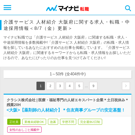
介護サービス 人材紹介 大阪府に関する求人・転職・中
途採用情報＜8/7（金）更新＞
マイナビ転職では「介護サービス 人材紹介 大阪府」に関連する転職・求人・
中途採用情報を多数掲載中!「介護サービス 人材紹介 大阪府」の転職・求人情
報を探しているあなたにおすすめのお仕事を掲載しています。「介護サービス
人材紹介 大阪府」に関連するキーワードからも転職・求人情報をお探しいただ
けるので、あなたにぴったりのお仕事を見つけてみてください!
1～50件 (全404件中)
…
1
2
3
4
5
9
クラシス株式会社 | 医療・福祉専門の人材エキスパート企業＊土日祝休み＊
残業20H
<大阪>【薬剤師の人材紹介】＊住友商事グループの安定基盤！
正社員
業種未経験OK
急募
学歴不問
完全週休2日制
女性のおしごと掲載中