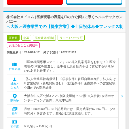
株式会社メドコム | 医療現場の課題をITの力で解決に導くヘルステックカン
パニー
＜大阪＞医療業界での【提案営業】◆土日祝休み◆フレックス制
正社員
急募
完全週休2日制
リモートワーク可
女性のおしごと掲載中
情報更新日：2026/07/17
終了予定日：
2027/01/07
《医療機関専用スマートフォンの導入提案営業をお任せ！》医療
現場のDX化を推進し、従事者と患者様の幸せに貢献するやりが
仕事内容
いのあるお仕事です。
【法人営業経験者優遇】《必須条件》普通自動車免許／法人向け
IT営業経験（新規開拓含む）《歓迎条件》医療業界への営業経験
対象と
やSIerでの勤務経験
なる方
大阪市中央区北浜3-2-25 京阪淀屋橋ビル8階 ※入社後1か月のオ
ンボーディング期間、東京本社勤…
勤務地
月給：500,000円～※上記月給には、固定残業代67,567円～（20
時間分）を含みます。超過分は別途支給します。…
給与
600万円～1500万円
初年度