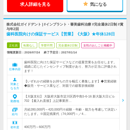
求人詳細を見る
気になる
株式会社ガイドデント | #インプラント・審美歯科治療 #完全週休2日制 #賞
与年2回
歯科医院向けの保証サービス【営業】《大阪》★年休128日
正社員
転勤なし
学歴不問
完全週休2日制
女性のおしごと掲載中
情報更新日：2026/07/24
終了予定日：
2027/01/14
歯科医院に向けた保証サービスなどの提案営業をお任せします。
成績に応じたインセンティブ制度があり、努力が正当に評価され
仕事内容
ます！
【いずれかの経験をお持ちの方を幅広く募集します】◆営業経験
対象と
◆販売・サービス業など、対面での顧客折衝経験
なる方
【大阪支社】 大阪府大阪市淀川区西中島5-6-16 新大阪大日ビル
702 【雇入れ直後】上記事業所…
勤務地
月給280,000円～420,000円※経験・年齢・能力を考慮して決定い
たします。※固定残業代（74,000円～／4…
給与
400万円～600万円
初年度