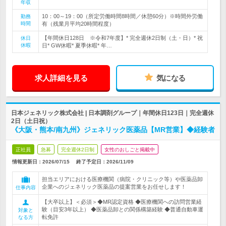
年収
10：00～19：00（所定労働時間8時間／休憩60分）※時間外労働
勤務
時間
有（残業月平均20時間程度）
【年間休日128日 ※令和7年度】* 完全週休2日制（土・日）* 祝
休日
休暇
日* GW休暇* 夏季休暇* 年…
求人詳細を見る
気になる
日本ジェネリック株式会社 | 日本調剤グループ｜年間休日123日｜完全週休
2日（土日祝）
《大阪・熊本/南九州》ジェネリック医薬品【MR営業】◆経験者
正社員
急募
完全週休2日制
女性のおしごと掲載中
情報更新日：2026/07/15
終了予定日：
2026/11/09
担当エリアにおける医療機関（病院・クリニック等）や医薬品卸
企業へのジェネリック医薬品の提案営業をお任せします！
仕事内容
【大卒以上】＜必須＞◆MR認定資格 ◆医療機関への訪問営業経
験（目安3年以上） ◆医薬品卸との関係構築経験 ◆普通自動車運
対象と
転免許
なる方