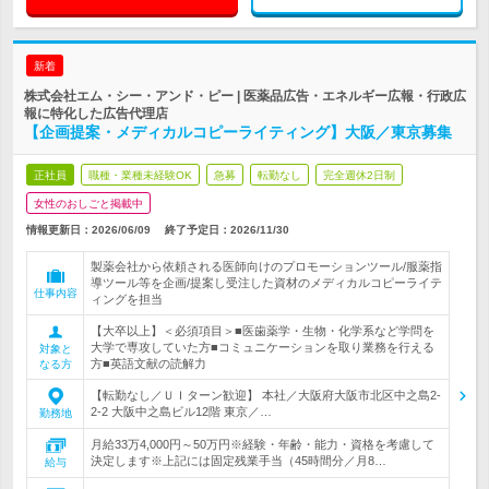
新着
株式会社エム・シー・アンド・ピー | 医薬品広告・エネルギー広報・行政広
報に特化した広告代理店
【企画提案・メディカルコピーライティング】大阪／東京募集
正社員
職種・業種未経験OK
急募
転勤なし
完全週休2日制
女性のおしごと掲載中
情報更新日：2026/06/09
終了予定日：
2026/11/30
製薬会社から依頼される医師向けのプロモーションツール/服薬指
導ツール等を企画/提案し受注した資材のメディカルコピーライテ
仕事内容
ィングを担当
【大卒以上】＜必須項目＞■医歯薬学・生物・化学系など学問を
大学で専攻していた方■コミュニケーションを取り業務を行える
対象と
方■英語文献の読解力
なる方
【転勤なし／ＵＩターン歓迎】 本社／大阪府大阪市北区中之島2-
2-2 大阪中之島ビル12階 東京／…
勤務地
月給33万4,000円～50万円※経験・年齢・能力・資格を考慮して
決定します※上記には固定残業手当（45時間分／月8…
給与