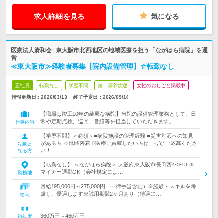
求人詳細を見る
気になる
医療法人清和会 | 東大阪市北西地区の地域医療を担う「ながはら病院」を運
営
≪東大阪市≫経験者募集【院内設備管理】☆転勤なし
正社員
転勤なし
学歴不問
第二新卒歓迎
女性のおしごと掲載中
情報更新日：2026/03/13
終了予定日：
2026/09/10
【職場は竣工10年の綺麗な病院】当院の設備管理業務として、日
常や定期点検、巡回、営繕等を担当していただきます。
仕事内容
【学歴不問】＜必須＞■病院施設の管理経験 ■災害対応への知見
がある方 ☆地域密着で医療に貢献したい方は、ぜひご応募くださ
対象と
い！
なる方
【転勤なし】 ＜ながはら病院＞ 大阪府東大阪市長田西4‐3‐13 ※
マイカー通勤OK（会社規定によ…
勤務地
月給195,000円～275,000円（一律手当含む）※経験・スキルを考
慮し、優遇します※試用期間2ヶ月あり（待遇に…
給与
360万円～460万円
初年度