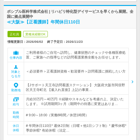
ポシブル医科学株式会社 | リハビリ特化型デイサービスを早くから展開。全
国に拠点展開中
≪大阪≫【正看護師】年間休日110日
正社員
業種未経験OK
情報更新日：2026/06/02
終了予定日：
2026/11/23
ご利用者様のご自宅へ訪問し、健康状態のチェックや各種医療処
置、ご家族への指導などの訪問看護業務全般をお任せします。
仕事内容
＜必須要件＞正看護師資格＜歓迎要件＞訪問看護に挑戦したい方
対象と
なる方
【Jサポート天王寺訪問看護ステーション】 大阪府大阪市阿倍野
区天王寺町北 【雇入れ直後】上記の事業…
勤務地
月給33万円～40万円 ※経験やスキルなどを考慮の上、決定いた
します。 ※試用期間3ヶ月（期間中の待遇に変更はありま…
給与
勤務
# 9:00～18:00（実働8時間／休憩1時間）
時間
# 年間休日110日* 週休2日制（日曜＋他1日シフト制）* 慶弔休暇*
休日
休暇
季節休暇* 有給休暇（法定…