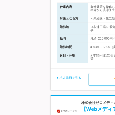
仕事内容
製造装置を操作し
準備から洗浄まで
対象となる方
＜未経験・第二新
勤務地
＜衣浦工場＞ 愛
事…
給与
月給: 210,000
勤務時間
# 8:45～17:
休日・休暇
# 年間休日12
等…
求人詳細を見る
株式会社ゼロメディカル
【Webメディ