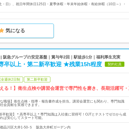
土・日）、祝日年間休日125日・夏季休暇・年末年始休暇・有給休暇（10日～）・
気になる
| 阪急グループの安定基盤｜賞与年2回｜駅徒歩1分｜福利厚生充実
卒以上・第二新卒歓迎 ★残業15h程度
契約社員
完全週休2日制
第二新卒歓迎
える！】衛生点検や講習会運営で専門性を磨き、長期活躍可・
な職場】衛生点検・指導・報告書作成を担当。講習会運営にも関わり、専門知識
社会貢献を実感できます。
二新卒歓迎】＊高専卒以上＊専門知識は入社後に習得可！OJTとテストでゼロから成
れば安心してスタート可能。
都品川区大井1-50-５ 阪急大井町ガーデン内