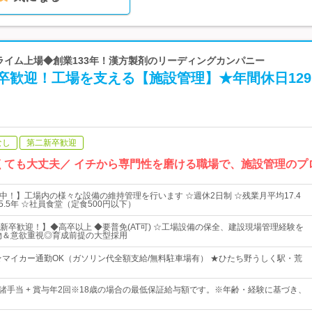
プライム上場◆創業133年！漢方製剤のリーディングカンパニー
卒歓迎！工場を支える【施設管理】★年間休日12
なし
第二新卒歓迎
くても大丈夫／ イチから専門性を磨ける職場で、施設管理のプ
躍中！】工場内の様々な設備の維持管理を行います ☆週休2日制 ☆残業月平均17.4
5.5年 ☆社員食堂（定食500円以下）
新卒歓迎！】◆高卒以上 ◆要普免(AT可) ☆工場設備の保全、建設現場管理経験を
物＆意欲重視◎育成前提の大型採用
★マイカー通勤OK（ガソリン代全額支給/無料駐車場有） ★ひたち野うしく駅・荒
円 + 諸手当 + 賞与年2回※18歳の場合の最低保証給与額です。※年齢・経験に基づき、