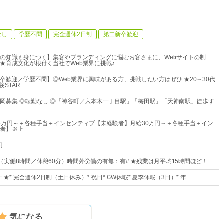
なし
学歴不問
完全週休2日制
第二新卒歓迎
の知識も身につく】集客やブランディングに悩むお客さまに、Webサイトの制
★育成文化が根付く当社でWeb業界に挑戦♪
卒歓迎／学歴不問】◎Web業界に興味がある方、挑戦したい方はぜひ ★20～30代
START
岡募集 ◎転勤なし ◎「神谷町／六本木一丁目駅」「梅田駅」「天神南駅」徒歩す
5万円～＋各種手当＋インセンティブ【未経験者】月給30万円～＋各種手当＋イン
者】※上…
円
00（実働8時間／休憩60分）時間外労働の有無：有# ★残業は月平均15時間ほど！…
日★* 完全週休2日制（土日休み）* 祝日* GW休暇* 夏季休暇（3日）* 年…
気になる