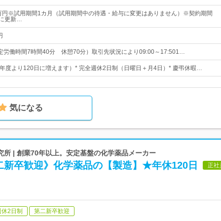
9万円※試用期間1カ月（試用期間中の待遇・給与に変更はありません）※契約期間
とに更新…
円
（所定労働時間7時間40分 休憩70分）取引先状況により09:00～17:501…
027年度より120日に増えます）* 完全週休2日制（日曜日＋月4日）* 慶弔休暇…
気になる
所 | 創業70年以上。安定基盤の化学薬品メーカー
二新卒歓迎》化学薬品の【製造】★年休120日
正社
週休2日制
第二新卒歓迎