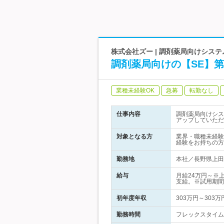
株式会社ズー | 調剤薬局向けシス
調剤薬局向けの【SE】第
業種未経験OK
急募
転勤なし
仕事内容
調剤薬局向けシス
アップしていただ
対象となる方
業界・職種未経験
経験をお持ちの方
勤務地
本社／長野県上田市
給与
月給24万円～※
支給。※試用期間
初年度年収
303万円～303万
勤務時間
フレックスタイム制