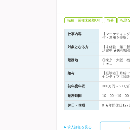
職種・業種未経験OK
急募
転勤
仕事内容
【マーケティング
作・運用を提案。
対象となる方
【未経験・第二新
活躍中 ★9割未経験
勤務地
◎東京・大阪・福
ぐ ■…
給与
【経験者】月給3
センティブ【経験
初年度年収
360万円～600万
勤務時間
10：00～19：
休日・休暇
# ★年間休日127
求人詳細を見る