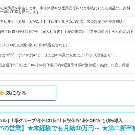
化学薬品を製造します。半導体原料や医薬品原料など多岐にわたる製品の、原料
一連の工程を担当します。
卒歓迎＞【必須：大卒以上】【歓迎：化学系の知識、製造現場での実務経験】
知県半田市潮干町1番7号 【雇入れ直後】上記の事業所 【変更の範囲】会社の定める
円~334,800円試用期間: 3ヶ月 (待遇変更なし)
00（実働7時間30分／休憩45分）または# 事業の繁忙により2交代勤務あり* …
0日完全週休2日制(土日)年末年始休暇GW休暇夏季休暇特別休暇 ※結婚、出産、葬儀
気になる
 | 上場グループ*年休127日*土日祝休み*連休OK*AIも積極導入
アの営業】★未経験でも月給30万円～ ★第二新卒