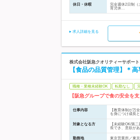
休日・休暇
完全週休2日制（
育児休…
求人詳細を見る
株式会社阪急クオリティーサポート 
【食品の品質管理】＊高専
職種・業種未経験OK
転勤なし
【阪急グループで食の安全を支
仕事内容
【教育体制が万全
を身につけ成長と
対象となる方
【未経験OK/第
長でき、意欲があ
勤務地
東京営業所／東京