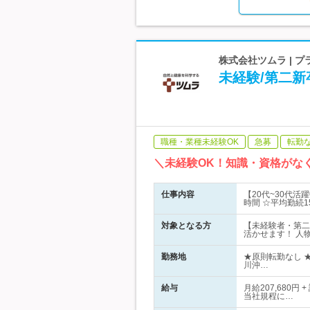
株式会社ツムラ | 
未経験/第二新
職種・業種未経験OK
急募
転勤
＼未経験OK！知識・資格がな
仕事内容
【20代~30代活
時間 ☆平均勤続1
対象となる方
【未経験者・第二
活かせます！ 人
勤務地
★原則転勤なし 
川沖…
給与
月給207,680
当社規程に…