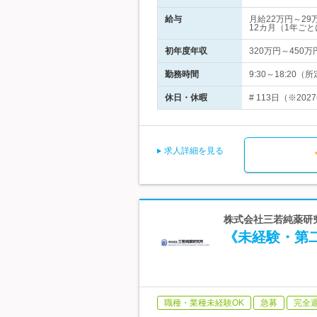
給与
月給22万円～2
12カ月（1年ご
初年度年収
320万円～450万
勤務時間
9:30～18:20
休日・休暇
# 113日（※2
求人詳細を見る
株式会社三若純薬研究
《未経験・第
職種・業種未経験OK
急募
完全