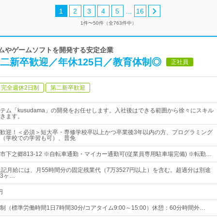
…
1
2
3
4
5
16
1件〜50件（全763件中）
テムやゲームソフトを開発する安定企業
二新卒歓迎／年休125日／教育体制◎
正社員
完全週休2日制
第二新卒歓迎
テム「kusudama」の開発をお任せします。入社後はできる範囲から徐々にスキル
きます。
歓迎！＜必須＞短大卒・専修学校卒以上かつ卒業後3年以内の方、プログラミング
（学校での学習も可）、普免
下之郷813-12 ※自転車通勤・マイカー通勤可(従業員専用駐車場完備) ※転勤…
上記月給には、月55時間分の固定残業代（7万3527円以上）を含む。超過分は別途
3ヶ…
円
（標準労働時間1日7時間30分/コアタイム9:00～15:00）休憩：60分時間外…