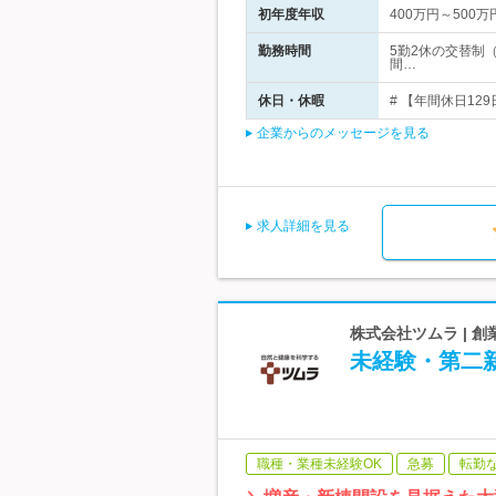
初年度年収
400万円～500万
勤務時間
5勤2休の交替制
間…
休日・休暇
# 【年間休日12
企業からのメッセージを見る
求人詳細を見る
株式会社ツムラ | 
未経験・第二新
職種・業種未経験OK
急募
転勤