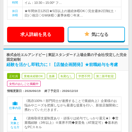
時間
イム：10:30～15:00* フ…
★年間休日125日★5日以上の連続休暇OK◇完全週休2日制(土・
休日
休暇
日)◇祝日◇GW休暇◇夏季休暇◇年末…
求人詳細を見る
気になる
株式会社エルアンドビー | 東証スタンダード上場企業の子会社/安定した完全
固定給制
経験を活かし即戦力に！【店舗企画開発】★前職給与を考慮
正社員
業種未経験OK
急募
転勤なし
学歴不問
第二新卒歓迎
女性のおしごと掲載中
情報更新日：2026/06/19
終了予定日：
2026/12/10
《既存100%！部門同士が連携することで業績向上》企業様のお
悩みやニーズを把握しながら最適な提案を行い、新規店舗開発に
仕事内容
携わっていただきます。
《資格取得支援制度あり・頑張りは給与でしっかり還元★》◆営
業職経験（3年以上）※業界不問◆要普免（AT限定可）◆基本的
対象と
なPCスキル
なる方