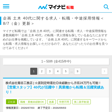
企画 土木 40代に関する求人・転職・中途採用情報＜
8/7（金）更新＞
マイナビ転職では「企画 土木 40代」に関連する転職・求人・中途採用情報を
多数掲載中!「企画 土木 40代」の転職・求人情報を探しているあなたにおすす
めのお仕事を掲載しています。「企画 土木 40代」に関連するキーワードから
も転職・求人情報をお探しいただけるので、あなたにぴったりのお仕事を見つ
けてみてください!
1～50件 (全415件中)
…
1
2
3
4
5
9
株式会社菊谷工務店 | ☆原則定時退社◎未経験から月収28万円も可能！
【営業スタッフ】40代が活躍中！異業種から転職＆活躍実績あ
り！
正社員
職種・業種未経験OK
急募
学歴不問
第二新卒歓迎
情報更新日：2026/07/03
終了予定日：
2026/09/03