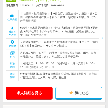
情報更新日：2026/06/15
終了予定日：
2026/08/24
【 社用車・社用携帯あり 】■官公庁、建設会社へ、道路・橋・公
園・建物等の整備に使用される「資材」を提案 ★20代、30代の
仕事内容
若手男性活躍中！
■建設・土木業界の経験をお持ちの方(職種・経験年数不問) ■要普
免 ★現場仕事からのキャリアチェンジを応援！経験を無駄にせ
対象と
ず、新たな道で活かす！
なる方
＜希望を考慮の上、福岡市または熊本市に配属＞ ◆マイカー通勤
OK（熊本支店のみ） ◆UIターン歓迎…
勤務地
月給21.2万円～40万円 + 諸手当・賞与年2回※年齢、経験、能力
を考慮の上、優遇します。※上記には営業手当10,…
給与
【福岡支店】9：00～17：30（休憩60分）【熊本支店】8：30～
勤務
時間
17：00（休憩60分）※1ヶ月…
# ★★年間休日121日★★≪休日≫◇週休2日制（土日祝）※年に
休日
休暇
4日ほど土曜出社あり。その際、有給休…
求人詳細を見る
気になる