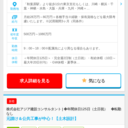
「秋葉原駅」より徒歩1分の東京支社もしくは、川崎・横浜・千
葉・神栖・水島・大阪・兵庫・九州・沖縄＋…
勤務地
月給28万円～80万円＋各種手当※経験・保有資格などを最大限考
慮いたします。※試用期間3ヶ月（同条件）
給与
500万円～1080万円
初年度
年収
勤務
9：00～18：00※配属先により異なる場合もあります。
時間
＜年間休日125日＞・完全週2日制（土日祝）・有給休暇（10日～
休日
休暇
最大年20日付与）・GW休暇・夏季休…
求人詳細を見る
気になる
新着
株式会社アジア建設コンサルタント | ◆年間休日125日（土日祝） ◆転勤
なし
元請け＆公共工事が中心！【土木設計】