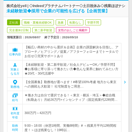
株式会社yell | ◇Indeedプラチナムパートナー◇土日祝休み◇残業ほぼナシ
未経験歓迎◆採用で企業の可能性を広げる【企画営業】
正社員
職種・業種未経験OK
急募
転勤なし
学歴不問
完全週休2日制
第二新卒歓迎
女性のおしごと掲載中
情報更新日：2026/08/07
終了予定日：
2026/09/10
【幅広い商材の中から選択＆企画】企業の課題解決を目指し、ア
プローチ／ヒアリング／提案／アフターフォローまでトータルで
仕事内容
お任せ◎充実サポートあり
【未経験歓迎・第二新卒歓迎／社会人デビューOK／学歴不問】
◆お客様に寄り添って働きたい方◆色んな業界に触れてみたい方
対象と
★20代・30代活躍中
なる方
【全国募集】勤務地が選べます！#希望100%考慮 地方から東京
への挑戦も大歓迎！ 社宅制度をご用意…
勤務地
▼働き方は自分で選択できる！＜東京・横浜・埼玉＞◆総合職
（転勤あり）月給26万円+インセンティブ（固定残業代22時間…
給与
300万円～420万円
初年度
年収
9:00～18:00（休憩1時間、実働8時間）# ＜残業月平均12時間程
勤務
時間
度！＞ほぼ残業なし！19時以…