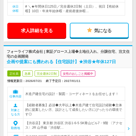
# ＼★年間休日125日／完全週休2日制（土日）、祝日【有給休
休日
休暇
暇】10日・年末年始休暇・産前産後休暇…
求人詳細を見る
気になる
フォーライフ株式会社 | 東証グロース上場◆土地仕入れ、分譲住宅、注文住
宅の企画開発
企画や提案にも携われる【住宅設計】★渋谷★年休127日
正社員
急募
完全週休2日制
女性のおしごと掲載中
情報更新日：2026/07/21
終了予定日：
2027/01/11
木造戸建住宅の設計・製図・コーディネートをお任せします！
仕事内容
【経験者募集】必須◆大卒以上◆木造戸建て住宅設計経験◆主体
的に提案したい方、設計として成長したい方にぴったりの環境で
対象と
す◎
なる方
【渋谷店】 東京都 渋谷区 渋谷1-6-5 SK青山ビル7・9階 〈アクセ
ス〉JR 山手線「渋谷駅…
勤務地