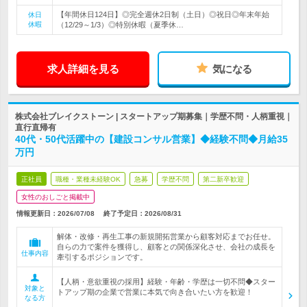
【年間休日124日】◎完全週休2日制（土日）◎祝日◎年末年始
休日
休暇
（12/29～1/3）◎特別休暇（夏季休…
求人詳細を見る
気になる
株式会社ブレイクストーン | スタートアップ期募集｜学歴不問・人柄重視｜
直行直帰有
40代・50代活躍中の【建設コンサル営業】◆経験不問◆月給35
万円
正社員
職種・業種未経験OK
急募
学歴不問
第二新卒歓迎
女性のおしごと掲載中
情報更新日：2026/07/08
終了予定日：
2026/08/31
解体・改修・再生工事の新規開拓営業から顧客対応までお任せ。
自らの力で案件を獲得し、顧客との関係深化させ、会社の成長を
仕事内容
牽引するポジションです。
【人柄・意欲重視の採用】経験・年齢・学歴は一切不問◆スター
対象と
トアップ期の企業で営業に本気で向き合いたい方を歓迎！
なる方