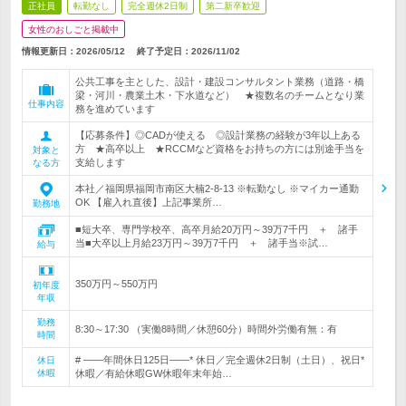
正社員
転勤なし
完全週休2日制
第二新卒歓迎
女性のおしごと掲載中
情報更新日：2026/05/12
終了予定日：
2026/11/02
公共工事を主とした、設計・建設コンサルタント業務（道路・橋
梁・河川・農業土木・下水道など） ★複数名のチームとなり業
仕事内容
務を進めています
【応募条件】◎CADが使える ◎設計業務の経験が3年以上ある
方 ★高卒以上 ★RCCMなど資格をお持ちの方には別途手当を
対象と
支給します
なる方
本社／福岡県福岡市南区大楠2-8-13 ※転勤なし ※マイカー通勤
OK 【雇入れ直後】上記事業所…
勤務地
■短大卒、専門学校卒、高卒月給20万円～39万7千円 ＋ 諸手
当■大卒以上月給23万円～39万7千円 ＋ 諸手当※試…
給与
350万円～550万円
初年度
年収
勤務
8:30～17:30 （実働8時間／休憩60分）時間外労働有無：有
時間
# ――年間休日125日――* 休日／完全週休2日制（土日）、祝日*
休日
休暇
休暇／有給休暇GW休暇年末年始…