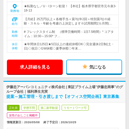
★転勤なし／U・Iターン歓迎！ 【本社】栃木県宇都宮市元今泉3-
18-13
勤務地
【月給】25万円以上＋各種手当＋賞与(年2回＋特別賞与)※経
験・スキル・年齢を考慮の上決定します※試用期間2カ月間(…
給与
# フレックスタイム制 （標準労働時間：1日7.5時間）* コアタ
勤務
時間
イム：10:30～15:00* フ…
★年間休日125日★5日以上の連続休暇OK◇完全週休2日制(土・
休日
休暇
日)◇祝日◇GW休暇◇夏季休暇◇年末…
求人詳細を見る
気になる
伊藤忠アーバンコミュニティ株式会社 | 東証プライム上場"伊藤忠商事"のグ
ループ会社｜福利厚生充実
提案～施工管理・引き渡しまで【オフィス空間企画】東京募集
正社員
学歴不問
第二新卒歓迎
リモートワーク可
女性のおしごと掲載中
情報更新日：2026/05/08
終了予定日：
2026/10/29