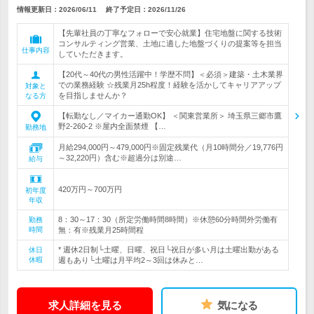
情報更新日：2026/06/11
終了予定日：
2026/11/26
【先輩社員の丁寧なフォローで安心就業】住宅地盤に関する技術
コンサルティング営業、土地に適した地盤づくりの提案等を担当
仕事内容
していただきます。
【20代～40代の男性活躍中！学歴不問】＜必須＞建築・土木業界
での業務経験 ☆残業月25h程度！経験を活かしてキャリアアップ
対象と
を目指しませんか？
なる方
【転勤なし／マイカー通勤OK】 ＜関東営業所＞ 埼玉県三郷市鷹
野2-260-2 ※屋内全面禁煙 【…
勤務地
月給294,000円～479,000円※固定残業代（月10時間分／19,776円
～32,220円）含む※超過分は別途…
給与
420万円～700万円
初年度
年収
8：30～17：30（所定労働時間8時間）※休憩60分時間外労働有
勤務
時間
無：有※残業月25時間程
* 週休2日制└土曜、日曜、祝日└祝日が多い月は土曜出勤がある
休日
休暇
週もあり└土曜は月平均2～3回は休みと…
求人詳細を見る
気になる