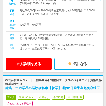
茨城町長岡3782-24 ※屋内全面…
勤務地
月給294,000円～479,000円※固定残業代（月10時間分／14,000円
～32,220円）含む※超過分は別途…
給与
420万円～700万円
初年度
年収
8：30～17：30（所定労働時間8時間）※休憩60分時間外労働有
勤務
時間
無：有※残業月25時間程
* 週休2日制└土曜、日曜、祝日└祝日が多い月は土曜出勤がある
休日
休暇
週もあり└土曜は月平均2～3回は休みと…
求人詳細を見る
気になる
株式会社ＳＡＮＹＵ | 【創業40年】地盤調査・改良のパイオニア｜資格取得
報奨制度あり
建築・土木業界の経験者募集【営業】週休2日◎手当充実◎埼玉
正社員
職種未経験OK
転勤なし
学歴不問
第二新卒歓迎
女性のおしごと掲載中