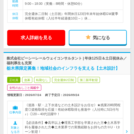
勤務
9:00～18:00（実働：8時間・休憩60分）
時間
完全週休二日制（土日祝）年間休日123日年末年始休暇GW夏季
休日
休暇
休暇有給休暇（入社半年経過後10日～）休…
求人詳細を見る
気になる
株式会社ピーシーレールウェイコンサルタント | 年休125日＆土日祝休み／
福利厚生も充実
栃木県限定募集！地域社会のインフラを支える【土木設計】
正社員
急募
転勤なし
完全週休2日制
第二新卒歓迎
女性のおしごと掲載中
情報更新日：2026/07/24
終了予定日：
2026/09/24
《道路・駅・上下水道などの土木設計をお任せ》★残業20時間程
度◎資格取得を応援！有給休暇取得も推進中（入社時に5日付与
仕事内容
♪）◎20～40代活躍中！
【必須条件】◆高卒以上◆理系工学部を卒業された方◆土木系学
科を履修された方◆土木業界での実務経験をお持ちの方※U・Iタ
対象と
ーン歓迎！
なる方