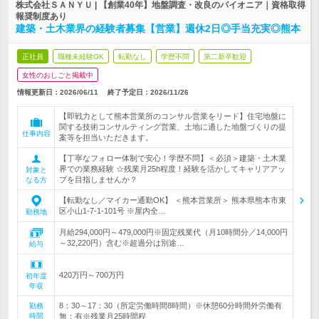
株式会社ＳＡＮＹＵ | 【創業40年】地盤調査・改良のパイオニア｜資格取得
報奨制度あり
建築・土木業界の経験者募集【営業】週休2日◎手当充実◎熊本
正社員
職種未経験OK
転勤なし
学歴不問
第二新卒歓迎
女性のおしごと掲載中
情報更新日：2026/06/11
終了予定日：
2026/11/26
【即戦力として熊本営業所のコンサル営業をリード】住宅地盤に
関する技術コンサルティング営業、土地に適した地盤づくりの提
仕事内容
案等を担当いただきます。
【丁寧なフォロー体制で安心！学歴不問】＜必須＞建築・土木業
界での業務経験 ☆残業月25h程度！経験を活かしてキャリアアッ
対象と
プを目指しませんか？
なる方
【転勤なし／マイカー通勤OK】 ＜熊本営業所＞ 熊本県熊本市東
区小山1-7-1-101号 ※屋内全…
勤務地
月給294,000円～479,000円※固定残業代（月10時間分／14,000円
～32,220円）含む※超過分は別途…
給与
420万円～700万円
初年度
年収
8：30～17：30（所定労働時間8時間）※休憩60分時間外労働有
勤務
時間
無：有※残業月25時間程