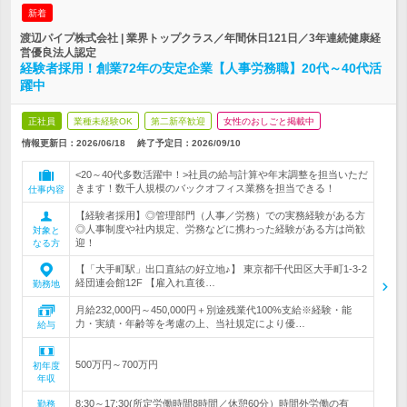
新着
渡辺パイプ株式会社 | 業界トップクラス／年間休日121日／3年連続健康経
営優良法人認定
経験者採用！創業72年の安定企業【人事労務職】20代～40代活
躍中
正社員
業種未経験OK
第二新卒歓迎
女性のおしごと掲載中
情報更新日：2026/06/18
終了予定日：
2026/09/10
<20～40代多数活躍中！>社員の給与計算や年末調整を担当いただ
きます！数千人規模のバックオフィス業務を担当できる！
仕事内容
【経験者採用】◎管理部門（人事／労務）での実務経験がある方
◎人事制度や社内規定、労務などに携わった経験がある方は尚歓
対象と
迎！
なる方
【「大手町駅」出口直結の好立地♪】 東京都千代田区大手町1-3-2
経団連会館12F 【雇入れ直後…
勤務地
月給232,000円～450,000円＋別途残業代100%支給※経験・能
力・実績・年齢等を考慮の上、当社規定により優…
給与
500万円～700万円
初年度
年収
8:30～17:30(所定労働時間8時間／休憩60分）時間外労働の有
勤務