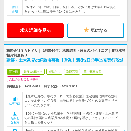
* 週休2日制└土曜、日曜、祝日└祝日が多い月は土曜出勤がある
休日
休暇
週もあり└土曜は月平均2～3回は休みと…
求人詳細を見る
気になる
株式会社ＳＡＮＹＵ | 【創業40年】地盤調査・改良のパイオニア｜資格取得
報奨制度あり
建築・土木業界の経験者募集【営業】週休2日◎手当充実◎茨城
正社員
職種未経験OK
転勤なし
学歴不問
第二新卒歓迎
女性のおしごと掲載中
情報更新日：2026/06/11
終了予定日：
2026/11/26
【先輩社員の丁寧なフォローで安心就業】住宅地盤に関する技術
コンサルティング営業、土地に適した地盤づくりの提案等を担当
仕事内容
していただきます。
【30代～40代の男性活躍中！学歴不問】＜必須＞建築・土木業界
での業務経験 ☆残業月25h程度！経験を活かしてキャリアアップ
対象と
を目指しませんか？
なる方
【転勤なし／マイカー通勤OK】 ＜茨城営業所＞ 茨城県東茨城郡