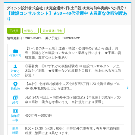
ダイシン設計株式会社 | ★完全週休2日(土日祝)★賞与前年実績6.5か月分！
【建設コンサルタント】★30～40代活躍中 ★豊富な休暇制度あ
り
正社員
転勤なし
完全週休2日制
情報更新日：2026/05/26
終了予定日：
2026/10/22
【2～3名のチーム制】道路・橋梁・公園等の計画から設計、調
査・解析などの建設コンサルタント業務を行います。★手厚い資
仕事内容
格支援、豊富な休日休暇あり
◎要普免 ◎いずれかの実務経験者 ⇒ 建設コンサルタント／土
木設計／測量 ★技術士などの取得を目指す、向上心ある方は尚
対象と
歓迎！
なる方
【本社】 北海道札幌市中央区北5条西6丁目1-23 北海道通信ビル
4F ※JR札幌駅出口から徒歩3…
勤務地
月給 24万円以上＋時間外手当(別途支給)【年収例】550万円／30
歳※経験・能力を考慮のうえ、当社規定により優遇し…
給与
450万円～600万円
初年度
年収
9:00～17:30（休憩：60分）※時間外労働有無：有月平均25時間
勤務
時間
程度（繁閑により異なります）