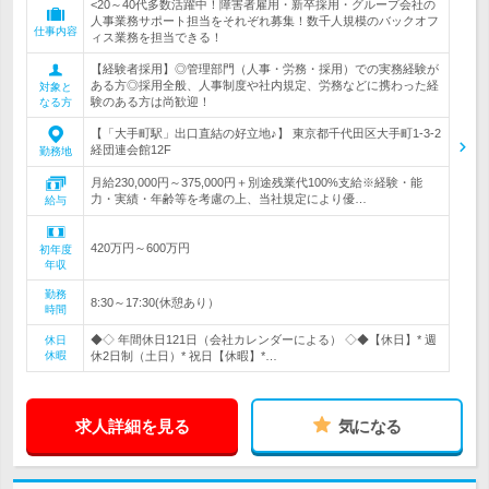
<20～40代多数活躍中！障害者雇用・新卒採用・グループ会社の
人事業務サポート担当をそれぞれ募集！数千人規模のバックオフ
仕事内容
ィス業務を担当できる！
【経験者採用】◎管理部門（人事・労務・採用）での実務経験が
ある方◎採用全般、人事制度や社内規定、労務などに携わった経
対象と
験のある方は尚歓迎！
なる方
【「大手町駅」出口直結の好立地♪】 東京都千代田区大手町1-3-2
経団連会館12F
勤務地
月給230,000円～375,000円＋別途残業代100%支給※経験・能
力・実績・年齢等を考慮の上、当社規定により優…
給与
420万円～600万円
初年度
年収
勤務
8:30～17:30(休憩あり）
時間
◆◇ 年間休日121日（会社カレンダーによる） ◇◆【休日】* 週
休日
休暇
休2日制（土日）* 祝日【休暇】*…
求人詳細を見る
気になる