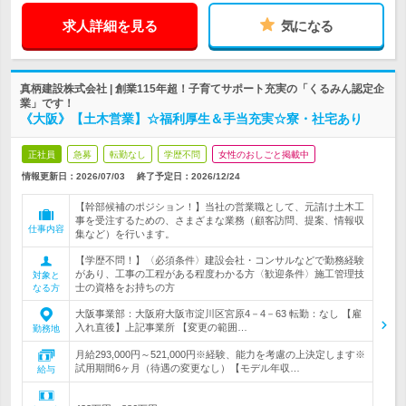
求人詳細を見る
気になる
真柄建設株式会社 | 創業115年超！子育てサポート充実の「くるみん認定企
業」です！
《大阪》【土木営業】☆福利厚生＆手当充実☆寮・社宅あり
正社員
急募
転勤なし
学歴不問
女性のおしごと掲載中
情報更新日：2026/07/03
終了予定日：
2026/12/24
【幹部候補のポジション！】当社の営業職として、元請け土木工
事を受注するための、さまざまな業務（顧客訪問、提案、情報収
仕事内容
集など）を行います。
【学歴不問！】〈必須条件〉建設会社・コンサルなどで勤務経験
があり、工事の工程がある程度わかる方〈歓迎条件〉施工管理技
対象と
士の資格をお持ちの方
なる方
大阪事業部：大阪府大阪市淀川区宮原4－4－63 転勤：なし 【雇
入れ直後】上記事業所 【変更の範囲…
勤務地
月給293,000円～521,000円※経験、能力を考慮の上決定します※
試用期間6ヶ月（待遇の変更なし）【モデル年収…
給与