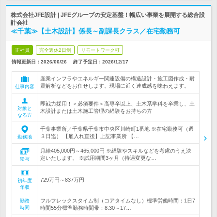
株式会社JFE設計 | JFEグループの安定基盤！幅広い事業を展開する総合設
計会社
≪千葉≫【土木設計】係長～副課長クラス／在宅勤務可
正社員
完全週休2日制
リモートワーク可
情報更新日：2026/06/26
終了予定日：
2026/12/17
産業インフラやエネルギー関連設備の構造設計・施工図作成・耐
震解析などをお任せします。現場に近く達成感を味わえます。
仕事内容
即戦力採用！＜必須要件＞高専卒以上、土木系学科を卒業し、土
対象と
木設計または土木施工管理の経験をお持ちの方
なる方
千葉事業所／千葉県千葉市中央区川崎町1番地 ※在宅勤務可（週
３日迄） 【雇入れ直後】上記事業所 【…
勤務地
月給405,000円～465,000円 ※経験やスキルなどを考慮のうえ決
定いたします。 ※試用期間3ヶ月（待遇変更な…
給与
729万円～837万円
初年度
年収
フルフレックスタイム制（コアタイムなし）標準労働時間：1日7
勤務
時間
時間55分標準勤務時間帯：8:30～17…