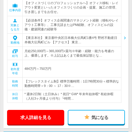
【オフィスづくりのプロフェッショナルへ】オフィス移転・レイ
アウト変更といったオフィスづくりの企画・提案、施工の管理、
仕事内容
引き渡しまでをお任せ。
【必須条件】オフィス企画関連のマネジメント経験（移転やレイ
アウト工事等）、工事元請またはPM経験、オフィスビルの設
対象と
備・建築関連の経験等
なる方
【東京本社】 東京都中央区日本橋大伝馬町1番4号 野村不動産日
本橋大伝馬町ビル 【アクセス】 東京…
勤務地
月給250,000円～365,000円+賞与※年齢・経験・能力を考慮の
上、優遇します。※上記はあくまで最低保証額とな…
給与
484万円～750万円
初年度
年収
【フレックスタイム制】標準労働時間：1日7時間30分＜標準的な
勤務
時間
勤務時間帯＞9：00 ～ 17：30※…
* 週休2日制（土日休み）* 祝日* GW* 年末年始休暇* 有給休暇
休日
休暇
（入社3ヶ月後より付与）└時間…
求人詳細を見る
気になる