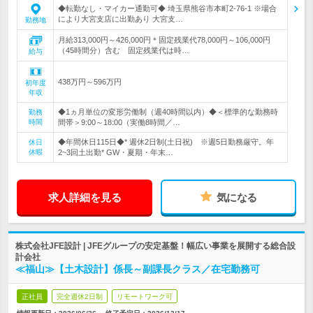
◆転勤なし・マイカー通勤可◆ 埼玉県熊谷市本町2-76-1 ※場合
により大宮支店に出勤あり 大宮支…
勤務地
月給313,000円～426,000円＊固定残業代78,000円～106,000円
（45時間分）含む 固定残業代は時…
給与
438万円～596万円
初年度
年収
◆1ヵ月単位の変形労働制（週40時間以内）◆＜標準的な勤務時
勤務
時間
間帯＞9:00～18:00（実働8時間／…
◆年間休日115日◆* 週休2日制(土日祝) ※週5日勤務厳守。年
休日
休暇
2~3回土出勤* GW・夏期・年末…
求人詳細を見る
気になる
株式会社JFE設計 | JFEグループの安定基盤！幅広い事業を展開する総合設
計会社
≪福山≫【土木設計】係長～副課長クラス／在宅勤務可
正社員
完全週休2日制
リモートワーク可