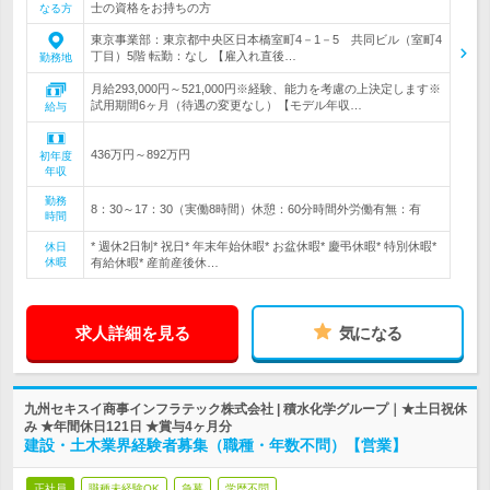
士の資格をお持ちの方
なる方
東京事業部：東京都中央区日本橋室町4－1－5 共同ビル（室町4
丁目）5階 転勤：なし 【雇入れ直後…
勤務地
月給293,000円～521,000円※経験、能力を考慮の上決定します※
試用期間6ヶ月（待遇の変更なし）【モデル年収…
給与
436万円～892万円
初年度
年収
勤務
8：30～17：30（実働8時間）休憩：60分時間外労働有無：有
時間
* 週休2日制* 祝日* 年末年始休暇* お盆休暇* 慶弔休暇* 特別休暇*
休日
休暇
有給休暇* 産前産後休…
求人詳細を見る
気になる
九州セキスイ商事インフラテック株式会社 | 積水化学グループ｜★土日祝休
み ★年間休日121日 ★賞与4ヶ月分
建設・土木業界経験者募集（職種・年数不問）【営業】
正社員
職種未経験OK
急募
学歴不問