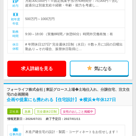
月給300,000円～※固定残業手当/月40時間分：75,000円～含む
超過分は別途支給※経験・年齢・能力を考慮し…
給与
500万円～1000万円
初年度
年収
勤務
9:00～18:00 （実働8時間／休憩60分）時間外労働有無：有
時間
# 年間休日127日* 完全週休2日制（水日）※数ヶ月に1回の日曜出
休日
休暇
勤あり→その場合、振替休日取得に…
求人詳細を見る
気になる
フォーライフ株式会社 | 東証グロース上場◆土地仕入れ、分譲住宅、注文住
宅の企画開発
企画や提案にも携われる【住宅設計】★横浜★年休127日
正社員
急募
完全週休2日制
女性のおしごと掲載中
情報更新日：2026/07/21
終了予定日：
2027/01/11
木造戸建住宅の設計・製図・コーディネートをお任せします！
仕事内容