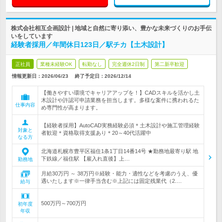
株式会社相互企画設計 | 地域と自然に寄り添い、豊かな未来づくりのお手伝
いをしています
経験者採用／年間休日123日／駅チカ【土木設計】
正社員
業種未経験OK
転勤なし
完全週休2日制
第二新卒歓迎
情報更新日：2026/06/23
終了予定日：
2026/12/14
【働きやすい環境でキャリアアップを！】CADスキルを活かし土
木設計や許認可申請業務を担当します。多様な案件に携われるた
仕事内容
め専門性が高まります。
【経験者採用】AutoCAD実務経験必須＊土木設計や施工管理経験
対象と
者歓迎＊資格取得支援あり＊20～40代活躍中
なる方
北海道札幌市豊平区福住1条1丁目14番14号 ★勤務地最寄り駅 地
下鉄線／福住駅 【雇入れ直後】上…
勤務地
月給30万円 ～ 38万円※経験・能力・適性などを考慮のうえ、優
遇いたします※一律手当含む※上記には固定残業代（2.…
給与
500万円～700万円
初年度
年収