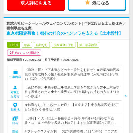
求人詳細を見る
気になる
株式会社ピーシーレールウェイコンサルタント | 年休125日＆土日祝休み／
福利厚生も充実
東京都限定募集！都心の社会のインフラを支える【土木設計】
正社員
急募
転勤なし
完全週休2日制
第二新卒歓迎
女性のおしごと掲載中
情報更新日：2026/07/24
終了予定日：
2026/09/24
《道路・駅・上下水道などの土木設計をお任せ》★残業20時間程
度◎資格取得を応援！有給休暇取得も推進中（入社時に5日付与
仕事内容
♪）◎20～40代活躍中！
【必須条件】◆高卒以上◆理系工学部を卒業された方◆土木系学
科を履修された方◆土木業界での実務経験をお持ちの方※U・Iタ
対象と
ーン歓迎！
なる方
★転勤なし／U・Iターン歓迎！ 【東京支店】東京都港区芝浦3丁
目17番12号 吾妻ビル3階
勤務地
【月給】25万円以上＋各種手当＋賞与(年2回＋特別賞与)※経
験・スキル・年齢を考慮の上決定します※試用期間2ヶ月間(…
給与
# フレックスタイム制 （標準労働時間：1日7.5時間）* コアタ
勤務