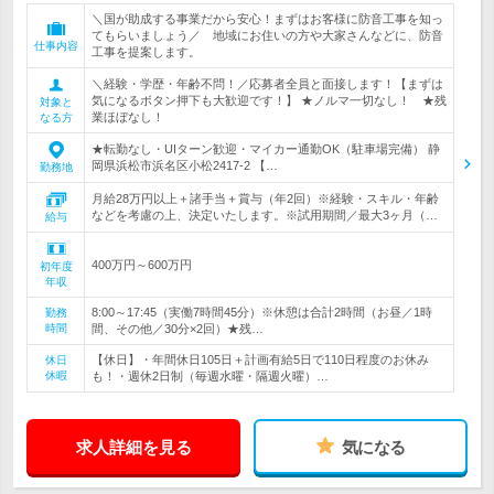
＼国が助成する事業だから安心！まずはお客様に防音工事を知っ
てもらいましょう／ 地域にお住いの方や大家さんなどに、防音
仕事内容
工事を提案します。
＼経験・学歴・年齢不問！／応募者全員と面接します！【まずは
気になるボタン押下も大歓迎です！】 ★ノルマ一切なし！ ★残
対象と
業ほぼなし！
なる方
★転勤なし・UIターン歓迎・マイカー通勤OK（駐車場完備） 静
岡県浜松市浜名区小松2417-2 【…
勤務地
月給28万円以上＋諸手当＋賞与（年2回）※経験・スキル・年齢
などを考慮の上、決定いたします。※試用期間／最大3ヶ月（…
給与
400万円～600万円
初年度
年収
8:00～17:45（実働7時間45分）※休憩は合計2時間（お昼／1時
勤務
時間
間、その他／30分×2回）★残…
【休日】・年間休日105日＋計画有給5日で110日程度のお休み
休日
休暇
も！・週休2日制（毎週水曜・隔週火曜）…
求人詳細を見る
気になる