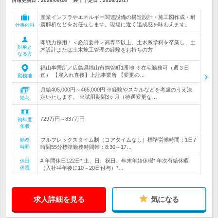
情報更新日：2026/06/26
終了予定日：
2026/12/17
産業インフラやエネルギー関連設備の構造設計・施工図作成・耐
震解析などをお任せします。現場に近く達成感を味わえます。
仕事内容
即戦力採用！＜必須要件＞高専卒以上、土木系学科を卒業し、土
対象と
木設計または土木施工管理の経験をお持ちの方
なる方
福山事業所／広島県福山市鋼管町1番地 ※在宅勤務可（週３日
迄） 【雇入れ直後】上記事業所 【変更の…
勤務地
月給405,000円～465,000円 ※経験やスキルなどを考慮のうえ決
定いたします。 ※試用期間3ヶ月（待遇変更な…
給与
729万円～837万円
初年度
年収
フルフレックスタイム制（コアタイムなし）標準労働時間：1日7
勤務
時間
時間55分標準勤務時間帯：8:30～17…
# 年間休日122日* 土、日、祝日、年末年始休暇* 年次有給休暇
休日
休暇
（入社半年後に10～20日付与）*…
求人詳細を見る
気になる