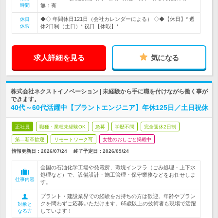
時間
無：有
◆◇ 年間休日121日（会社カレンダーによる） ◇◆【休日】* 週
休日
休暇
休2日制（土日）* 祝日【休暇】*…
求人詳細を見る
気になる
株式会社ネクストイノベーション | 未経験から手に職を付けながら働く事が
できます。
40代～60代活躍中【プラントエンジニア】年休125日／土日祝休
正社員
職種・業種未経験OK
急募
学歴不問
完全週休2日制
第二新卒歓迎
リモートワーク可
女性のおしごと掲載中
情報更新日：2026/07/24
終了予定日：
2026/09/24
全国の石油化学工場や発電所、環境インフラ（ごみ処理・上下水
処理など）で、設備設計・施工管理・保守業務などをお任せしま
仕事内容
す。
プラント・建設業界での経験をお持ちの方は歓迎。年齢やブラン
クを問わずご応募いただけます。65歳以上の技術者も現場で活躍
対象と
しています！
なる方