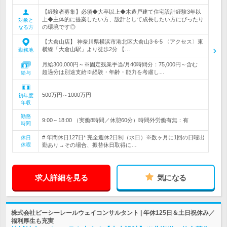
【経験者募集】必須◆大卒以上◆木造戸建て住宅設計経験3年以
上◆主体的に提案したい方、設計として成長したい方にぴったり
対象と
の環境です◎
なる方
【大倉山店】 神奈川県横浜市港北区大倉山3-6-5 〈アクセス〉東
横線「大倉山駅」より徒歩2分 【…
勤務地
月給300,000円～※固定残業手当/月40時間分：75,000円～含む
超過分は別途支給※経験・年齢・能力を考慮し…
給与
500万円～1000万円
初年度
年収
勤務
9:00～18:00 （実働8時間／休憩60分）時間外労働有無：有
時間
# 年間休日127日* 完全週休2日制（水日）※数ヶ月に1回の日曜出
休日
休暇
勤あり→その場合、振替休日取得に…
求人詳細を見る
気になる
株式会社ピーシーレールウェイコンサルタント | 年休125日＆土日祝休み／
福利厚生も充実