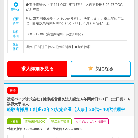
◆直行直帰あり 〒141-0031 東京都品川区西五反田7-22-17 TOC
ビル10階
勤務地
月給35万円※経験・スキルを考慮し、決定します。※上記給与に
は、固定残業時間45時間（8万5600円／月）を含む※超…
給与
勤務
8:00～17:00（実働8時間／休憩1時間）
時間
休日
週休2日制祝日休み【休暇制度】■有給休暇
休暇
求人詳細を見る
気になる
新着
渡辺パイプ株式会社 | 健康経営優良法人認定★年間休日121日（土日祝）★
業界大手法人
経験者採用！創業72年の安定企業【人事】20代～40代活躍中
正社員
業種未経験OK
第二新卒歓迎
女性のおしごと掲載中
情報更新日：2026/08/07
終了予定日：
2026/10/08