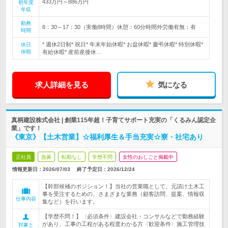
433万円～886万円
初年度
年収
勤務
8：30～17：30（実働8時間）休憩：60分時間外労働有無：有
時間
* 週休2日制* 祝日* 年末年始休暇* お盆休暇* 慶弔休暇* 特別休暇*
休日
休暇
有給休暇* 産前産後休…
求人詳細を見る
気になる
真柄建設株式会社 | 創業115年超！子育てサポート充実の「くるみん認定企
業」です！
《東京》【土木営業】☆福利厚生＆手当充実☆寮・社宅あり
正社員
急募
転勤なし
学歴不問
女性のおしごと掲載中
情報更新日：2026/07/03
終了予定日：
2026/12/24
【幹部候補のポジション！】当社の営業職として、元請け土木工
事を受注するための、さまざまな業務（顧客訪問、提案、情報収
仕事内容
集など）を行います。
【学歴不問！】〈必須条件〉建設会社・コンサルなどで勤務経験
があり、工事の工程がある程度わかる方〈歓迎条件〉施工管理技
対象と