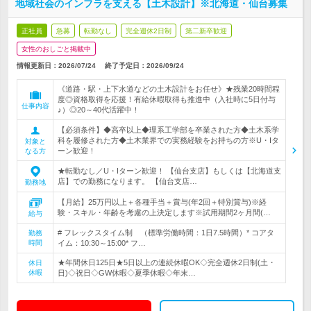
地域社会のインフラを支える【土木設計】※北海道・仙台募集
正社員
急募
転勤なし
完全週休2日制
第二新卒歓迎
女性のおしごと掲載中
情報更新日：2026/07/24
終了予定日：
2026/09/24
《道路・駅・上下水道などの土木設計をお任せ》★残業20時間程
度◎資格取得を応援！有給休暇取得も推進中（入社時に5日付与
仕事内容
♪）◎20～40代活躍中！
【必須条件】◆高卒以上◆理系工学部を卒業された方◆土木系学
科を履修された方◆土木業界での実務経験をお持ちの方※U・Iタ
対象と
ーン歓迎！
なる方
★転勤なし／U・Iターン歓迎！ 【仙台支店】もしくは【北海道支
店】での勤務になります。 【仙台支店…
勤務地
【月給】25万円以上＋各種手当＋賞与(年2回＋特別賞与)※経
験・スキル・年齢を考慮の上決定します※試用期間2ヶ月間(…
給与
# フレックスタイム制 （標準労働時間：1日7.5時間）* コアタ
勤務
時間
イム：10:30～15:00* フ…
★年間休日125日★5日以上の連続休暇OK◇完全週休2日制(土・
休日
休暇
日)◇祝日◇GW休暇◇夏季休暇◇年末…