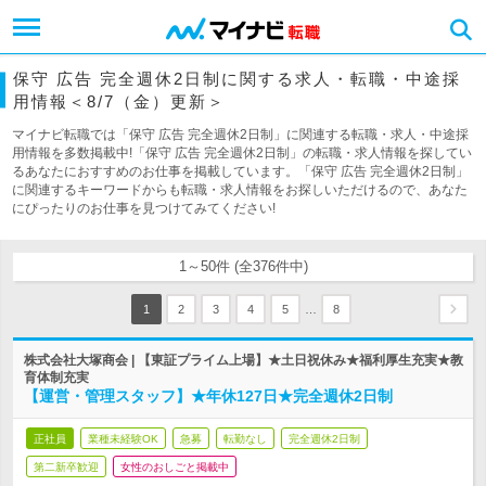
保守 広告 完全週休2日制に関する求人・転職・中途採
用情報＜8/7（金）更新＞
マイナビ転職では「保守 広告 完全週休2日制」に関連する転職・求人・中途採
用情報を多数掲載中!「保守 広告 完全週休2日制」の転職・求人情報を探してい
るあなたにおすすめのお仕事を掲載しています。「保守 広告 完全週休2日制」
に関連するキーワードからも転職・求人情報をお探しいただけるので、あなた
にぴったりのお仕事を見つけてみてください!
1～50件 (全376件中)
…
1
2
3
4
5
8
株式会社大塚商会 | 【東証プライム上場】★土日祝休み★福利厚生充実★教
育体制充実
【運営・管理スタッフ】★年休127日★完全週休2日制
正社員
業種未経験OK
急募
転勤なし
完全週休2日制
第二新卒歓迎
女性のおしごと掲載中