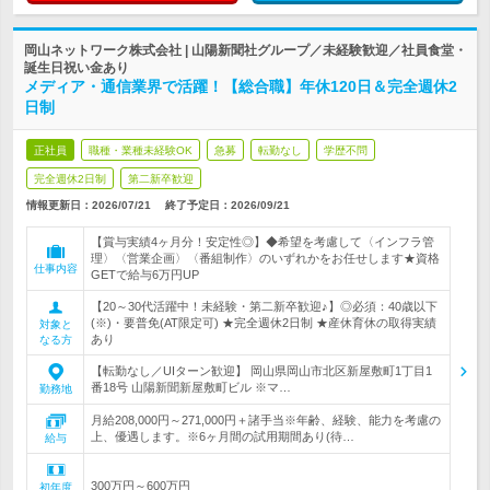
岡山ネットワーク株式会社 | 山陽新聞社グループ／未経験歓迎／社員食堂・
誕生日祝い金あり
メディア・通信業界で活躍！【総合職】年休120日＆完全週休2
日制
正社員
職種・業種未経験OK
急募
転勤なし
学歴不問
完全週休2日制
第二新卒歓迎
情報更新日：2026/07/21
終了予定日：
2026/09/21
【賞与実績4ヶ月分！安定性◎】◆希望を考慮して〈インフラ管
理〉〈営業企画〉〈番組制作〉のいずれかをお任せします★資格
仕事内容
GETで給与6万円UP
【20～30代活躍中！未経験・第二新卒歓迎♪】◎必須：40歳以下
(※)・要普免(AT限定可) ★完全週休2日制 ★産休育休の取得実績
対象と
あり
なる方
【転勤なし／UIターン歓迎】 岡山県岡山市北区新屋敷町1丁目1
番18号 山陽新聞新屋敷町ビル ※マ…
勤務地
月給208,000円～271,000円＋諸手当※年齢、経験、能力を考慮の
上、優遇します。※6ヶ月間の試用期間あり(待…
給与
300万円～600万円
初年度