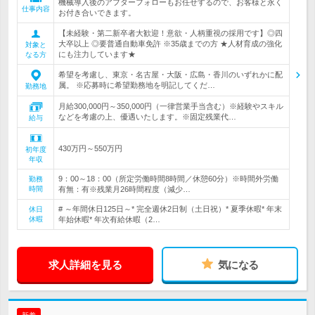
機械導入後のアフターフォローもお任せするので、お客様と永く
仕事内容
お付き合いできます。
【未経験・第二新卒者大歓迎！意欲・人柄重視の採用です】◎四
大卒以上 ◎要普通自動車免許 ※35歳までの方 ★人材育成の強化
対象と
にも注力しています★
なる方
希望を考慮し、東京・名古屋・大阪・広島・香川のいずれかに配
属。 ※応募時に希望勤務地を明記してくだ…
勤務地
月給300,000円～350,000円（一律営業手当含む）※経験やスキル
などを考慮の上、優遇いたします。※固定残業代…
給与
430万円～550万円
初年度
年収
9：00～18：00（所定労働時間8時間／休憩60分）※時間外労働
勤務
時間
有無：有※残業月26時間程度（減少…
# ～年間休日125日～* 完全週休2日制（土日祝）* 夏季休暇* 年末
休日
休暇
年始休暇* 年次有給休暇（2…
求人詳細を見る
気になる