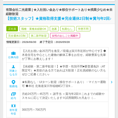
有限会社二光産業 | ★入社祝い金あり★移住サポートあり★残業少なめ★未
経験歓迎
【技術スタッフ】★資格取得支援★完全週休2日制★賞与年2回♪
正社員
職種・業種未経験OK
急募
転勤なし
学歴不問
完全週休2日制
第二新卒歓迎
女性のおしごと掲載中
情報更新日：2026/06/30
終了予定日：
2026/09/28
【入社お祝い金20万円を進呈／現場は深川市近郊が中心です】◆
木造住宅を中心とした建物の解体工事をお任せ。経験豊富な先輩
仕事内容
が丁寧にお教えします！
【未経験・第二新卒歓迎！】★学歴・性別不問■要普通免許（AT
限定可）★意欲のある方であれば大歓迎！正社員経験のない方も
対象と
ぜひご応募ください♪
なる方
★転勤なし・UIターン歓迎（移住サポ―トあり）・マイカー通勤
可 ◆本社 北海道深川市稲穂町2丁目9…
勤務地
月給24万円～45万円 ＋ 諸手当 ＋賞与年2回※これまでの経験や
スキルに応じて決定いたします※試用期間1カ月あり（…
給与
300万円～700万円
初年度
年収