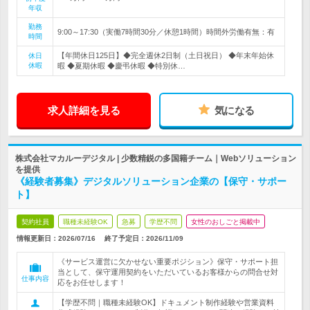
年収
勤務
9:00～17:30（実働7時間30分／休憩1時間）時間外労働有無：有
時間
【年間休日125日】◆完全週休2日制（土日祝日） ◆年末年始休
休日
休暇
暇 ◆夏期休暇 ◆慶弔休暇 ◆特別休…
求人詳細を見る
気になる
株式会社マカルーデジタル | 少数精鋭の多国籍チーム｜Webソリューション
を提供
《経験者募集》デジタルソリューション企業の【保守・サポー
ト】
契約社員
職種未経験OK
急募
学歴不問
女性のおしごと掲載中
情報更新日：2026/07/16
終了予定日：
2026/11/09
《サービス運営に欠かせない重要ポジション》保守・サポート担
当として、保守運用契約をいただいているお客様からの問合せ対
仕事内容
応をお任せします！
【学歴不問｜職種未経験OK】ドキュメント制作経験や営業資料