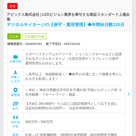
新着
アビックス株式会社 | LEDビジョン業界を牽引する東証スタンダード上場企
業
デジタルサイネージの【保守・運用管理】◆年間休日数125日
正社員
完全週休2日制
情報更新日：2026/07/31
終了予定日：
2027/01/21
スポーツスタジアムやアリーナ、ショッピングモールなどに設置
されるデジタルサイネージ（大型広告用ディスプレイ）の保守・
仕事内容
運用管理をお任せします。
＼高卒以上・未経験歓迎！／◆相手の立場に立って物事を考えら
対象と
れる方を歓迎します！
なる方
＜本社＞ 神奈川県横浜市中区弁天通6-85 宇徳ビルディング4F ※
在宅勤務・リモートワーク：相談…
勤務地
【月給】266,666円～※上記には固定残業代として以下を含む
法定内20時間分24,520円～ 法定外40時間分6…
給与
400万円～500万円
初年度
年収
9:30～17:30実働時間：7時間0分休憩時間：60分時間外労働有
勤務