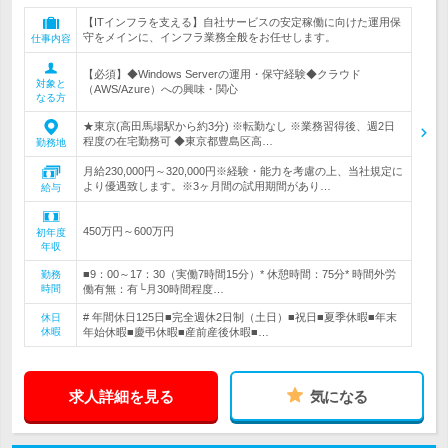
【ITインフラを支える】自社サービスの安定稼働に向けた運用保
守をメインに、インフラ業務全般をお任せします。
仕事内容
【必須】◆Windows Serverの運用・保守経験◆クラウド
対象と
（AWS/Azure）への興味・関心
なる方
★東京(高田馬場駅から約3分) ※転勤なし ※業務習得後、週2日
程度の在宅勤務可 ◆東京都豊島区高…
勤務地
月給230,000円～320,000円※経験・能力を考慮の上、当社規定に
より優遇致します。※3ヶ月間の試用期間があり…
給与
450万円～600万円
初年度
年収
■9：00～17：30（実働7時間15分）* 休憩時間：75分* 時間外労
勤務
時間
働有無：有└月30時間程度…
# 年間休日125日■完全週休2日制（土日）■祝日■夏季休暇■年末
休日
休暇
年始休暇■慶弔休暇■産前産後休暇■…
求人詳細を見る
気になる