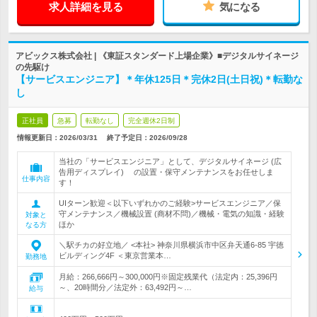
求人詳細を見る
気になる
アビックス株式会社 | 《東証スタンダード上場企業》■デジタルサイネージ
の先駆け
【サービスエンジニア】＊年休125日＊完休2日(土日祝)＊転勤な
し
正社員
急募
転勤なし
完全週休2日制
情報更新日：2026/03/31
終了予定日：
2026/09/28
当社の「サービスエンジニア」として、デジタルサイネージ (広
告用ディスプレイ) の設置・保守メンテナンスをお任せしま
仕事内容
す！
UIターン歓迎＜以下いずれかのご経験>サービスエンジニア／保
守メンテナンス／機械設置 (商材不問)／機械・電気の知識・経験
対象と
ほか
なる方
＼駅チカの好立地／ <本社> 神奈川県横浜市中区弁天通6-85 宇徳
ビルディング4F ＜東京営業本…
勤務地
月給：266,666円～300,000円※固定残業代（法定内：25,396円
～、20時間分／法定外：63,492円～…
給与