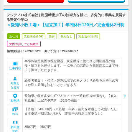
フジデノロ株式会社 | 樹脂精密加工の技術力を軸に、多角的に事業を展開す
る安定企業◎
＜愛知/小牧工場＞【組立加工】年間休日120日／完全週休2日制
正社員
業種未経験OK
急募
転勤なし
完全週休2日制
女性のおしごと掲載中
情報更新日：2026/07/23
終了予定日：
2026/08/27
半導体製造装置や医療機器、航空機等に使われる樹脂部品の溶
接・組立をお任せします。一点モノの試作から高難度加工まで幅
仕事内容
広く担当いただきます。
経験者募集！＜必須＞製造現場でのモノづくり経験をお持ちの方
対象と
＜歓迎＞図面を読むことができる方
なる方
愛知県小牧市多気中町453 ※マイカー通勤可 ※転勤なし 【雇入
れ直後】上記の事業所 【変更の範囲…
勤務地
【月給】240,000円～※経験・年齢・能力を考慮して決定いたし
ます※試用期間3か月あり（期間中の待遇に変更なし）
給与
350万円～450万円
初年度
年収