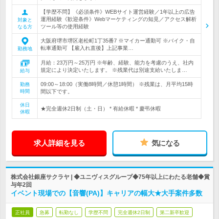
【学歴不問】《必須条件》WEBサイト運営経験／1年以上の広告
運用経験《歓迎条件》Webマーケティングの知見／アクセス解析
対象と
ツール等の使用経験
なる方
大阪府堺市堺区老松町1丁35番7 ※マイカー通勤可 ※バイク・自
転車通勤可 【雇入れ直後】上記事業…
勤務地
月給：23万円～25万円 ※年齢、経験、能力を考慮のうえ、社内
規定により決定いたします。 ※残業代は別途支給いたしま…
給与
09:00～18:00（実働8時間／休憩1時間） ※残業は、月平均15時
勤務
時間
間以下です。
休日
★完全週休2日制（土・日） * 有給休暇 * 慶弔休暇
休暇
求人詳細を見る
気になる
株式会社銀座サクラヤ | ◆ユニヴィスグループ◆75年以上にわたる老舗◆賞
与年2回
イベント現場での【音響(PA)】キャリアの幅大★大手案件多数
正社員
急募
転勤なし
学歴不問
完全週休2日制
第二新卒歓迎