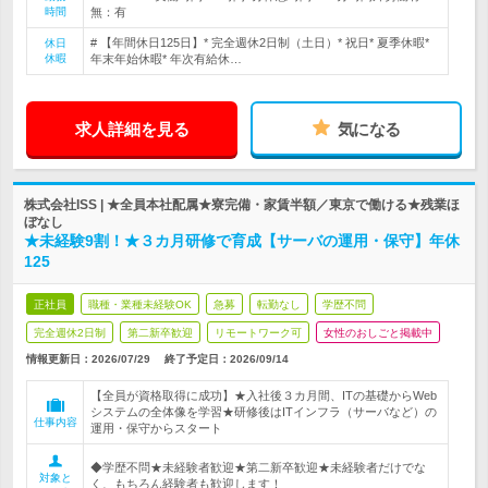
時間
無：有
# 【年間休日125日】* 完全週休2日制（土日）* 祝日* 夏季休暇*
休日
休暇
年末年始休暇* 年次有給休…
求人詳細を見る
気になる
株式会社ISS | ★全員本社配属★寮完備・家賃半額／東京で働ける★残業ほ
ぼなし
★未経験9割！★３カ月研修で育成【サーバの運用・保守】年休
125
正社員
職種・業種未経験OK
急募
転勤なし
学歴不問
完全週休2日制
第二新卒歓迎
リモートワーク可
女性のおしごと掲載中
情報更新日：2026/07/29
終了予定日：
2026/09/14
【全員が資格取得に成功】★入社後３カ月間、ITの基礎からWeb
システムの全体像を学習★研修後はITインフラ（サーバなど）の
仕事内容
運用・保守からスタート
◆学歴不問★未経験者歓迎★第二新卒歓迎★未経験者だけでな
対象と
く、もちろん経験者も歓迎します！