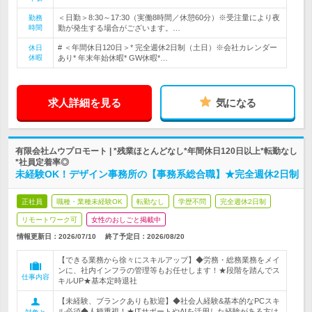
＜日勤＞8:30～17:30（実働8時間／休憩60分）※受注量により夜
勤務
時間
勤が発生する場合がございます。…
# ＜年間休日120日＞* 完全週休2日制（土日）※会社カレンダー
休日
休暇
あり* 年末年始休暇* GW休暇*…
求人詳細を見る
気になる
有限会社ムウプロモート | *残業ほとんどなし*年間休日120日以上*転勤なし
*社員定着率◎
未経験OK！デザイン事務所の【事務系総合職】★完全週休2日制
正社員
職種・業種未経験OK
転勤なし
学歴不問
完全週休2日制
リモートワーク可
女性のおしごと掲載中
情報更新日：2026/07/10
終了予定日：
2026/08/20
【できる業務から徐々にスキルアップ】◆労務・総務業務をメイ
ンに、社内インフラの管理等もお任せします！★段階を踏んでス
仕事内容
キルUP★基本定時退社
【未経験、ブランクありも歓迎】◆社会人経験&基本的なPCスキ
ル必須◆人柄重視！★ITサポートやAIを活用した経験がある方は