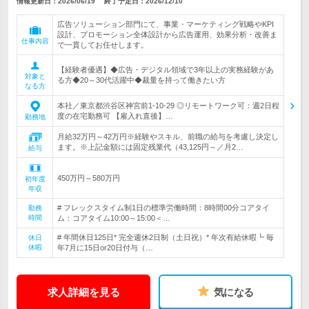
情報更新日：2026/06/19
終了予定日：
2026/12/10
広告ソリューション部門にて、事業・マーケティング戦略やKPI
設計、プロモーション全体設計から広告運用、効果分析・改善ま
仕事内容
で一貫してお任せします。
【経験者優遇】◆広告・デジタル領域で3年以上の実務経験があ
対象と
る方◆20～30代活躍中◆裁量を持って働きたい方
なる方
本社／東京都渋谷区神宮前1-10-29 ◎リモートワーク可：週2日程
度の在宅勤務可 【雇入れ直後】…
勤務地
月給32万円～42万円※経験やスキル、前職の給与を考慮し決定し
ます。※上記金額には固定残業代（43,125円～／月2…
給与
450万円～580万円
初年度
年収
# フレックスタイム制1日の標準労働時間：8時間00分コアタイ
勤務
時間
ム：コアタイム10:00～15:00＜…
# 年間休日125日* 完全週休2日制（土日祝）* 年次有給休暇┗ 毎
休日
休暇
年7月に15日or20日付与（…
求人詳細を見る
気になる