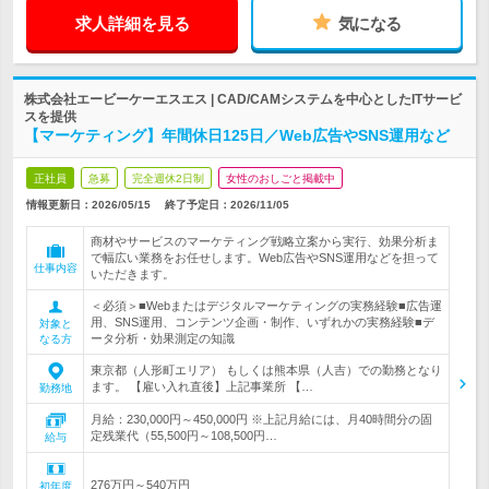
求人詳細を見る
気になる
株式会社エービーケーエスエス | CAD/CAMシステムを中心としたITサービ
スを提供
【マーケティング】年間休日125日／Web広告やSNS運用など
正社員
急募
完全週休2日制
女性のおしごと掲載中
情報更新日：2026/05/15
終了予定日：
2026/11/05
商材やサービスのマーケティング戦略立案から実行、効果分析ま
で幅広い業務をお任せします。Web広告やSNS運用などを担って
仕事内容
いただきます。
＜必須＞■Webまたはデジタルマーケティングの実務経験■広告運
用、SNS運用、コンテンツ企画・制作、いずれかの実務経験■デ
対象と
ータ分析・効果測定の知識
なる方
東京都（人形町エリア） もしくは熊本県（人吉）での勤務となり
ます。 【雇い入れ直後】上記事業所 【…
勤務地
月給：230,000円～450,000円 ※上記月給には、月40時間分の固
定残業代（55,500円～108,500円…
給与
276万円～540万円
初年度