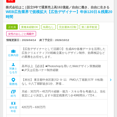
新着
株式会社はこ | 設立9年で通算売上高182億超／自由に働き、自由に生きる
WEB広告業界で規模拡大【広告デザイナー】年休120日＆残業20
時間
正社員
業種未経験OK
転勤なし
完全週休2日制
第二新卒歓迎
女性のおしごと掲載中
情報更新日：2026/04/14
終了予定日：
2026/10/12
【広告デザイナーとして活躍◎】 生成AIや各種データを活用した
広告クリエイティブの戦略立案からデザイン制作、効果検証など
仕事内容
の業務をお任せします。
高卒以上 【必須】■Photoshopを用いたWebデザイン実務経験
対象と
■LP又は広告バナー制作経験
なる方
【本社】 東京都中央区新川2‐９-11 PMO八丁堀新川7F ※転勤
なし ※八丁堀駅徒歩1分、茅場…
勤務地
月給：30万円～45万円※経験・能力・スキル等を考慮の上、当社
規定により決定します※固定残業代つき40時間分／7万4…
給与
420万円～630万円
初年度
年収