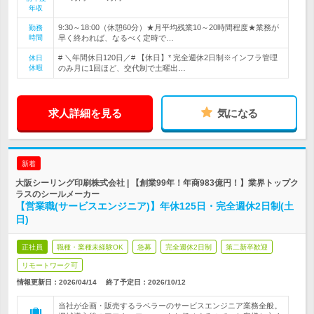
年収
9:30～18:00（休憩60分）★月平均残業10～20時間程度★業務が
勤務
時間
早く終われば、なるべく定時で…
# ＼年間休日120日／# 【休日】* 完全週休2日制※インフラ管理
休日
休暇
のみ月に1回ほど、交代制で土曜出…
求人詳細を見る
気になる
新着
大阪シーリング印刷株式会社 | 【創業99年！年商983億円！】業界トップク
ラスのシールメーカー
【営業職(サービスエンジニア)】年休125日・完全週休2日制(土
日)
正社員
職種・業種未経験OK
急募
完全週休2日制
第二新卒歓迎
リモートワーク可
情報更新日：2026/04/14
終了予定日：
2026/10/12
当社が企画・販売するラベラーのサービスエンジニア業務全般。