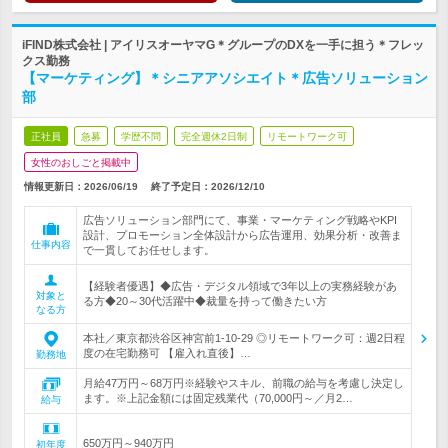
iFIND株式会社 | アイリスオーヤマG＊グループのDXを一手に担う＊フレッ
クス勤務
【マーケティング】＊シニアアソシエイト＊広告ソリューション
部
正社員
急募
学歴不問
完全週休2日制
リモートワーク可
女性のおしごと掲載中
情報更新日：2026/06/19
終了予定日：
2026/12/10
広告ソリューション部門にて、事業・マーケティング戦略やKPI
設計、プロモーション全体設計から広告運用、効果分析・改善ま
仕事内容
で一貫してお任せします。
【経験者優遇】◆広告・デジタル領域で3年以上の実務経験があ
対象と
る方◆20～30代活躍中◆裁量を持って働きたい方
なる方
本社／東京都渋谷区神宮前1-10-29 ◎リモートワーク可：週2日程
度の在宅勤務可 【雇入れ直後】…
勤務地
月給47万円～68万円※経験やスキル、前職の給与を考慮し決定し
ます。※上記金額には固定残業代（70,000円～／月2…
給与
650万円～940万円
初年度