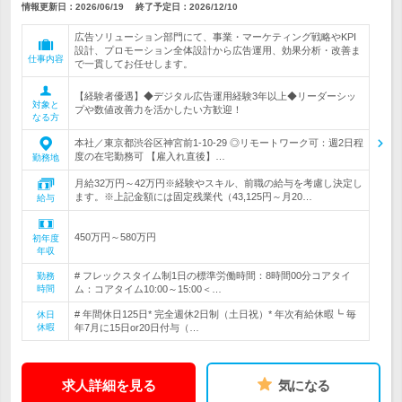
情報更新日：2026/06/19
終了予定日：
2026/12/10
広告ソリューション部門にて、事業・マーケティング戦略やKPI
設計、プロモーション全体設計から広告運用、効果分析・改善ま
仕事内容
で一貫してお任せします。
【経験者優遇】◆デジタル広告運用経験3年以上◆リーダーシッ
対象と
プや数値改善力を活かしたい方歓迎！
なる方
本社／東京都渋谷区神宮前1-10-29 ◎リモートワーク可：週2日程
度の在宅勤務可 【雇入れ直後】…
勤務地
月給32万円～42万円※経験やスキル、前職の給与を考慮し決定し
ます。※上記金額には固定残業代（43,125円～月20…
給与
450万円～580万円
初年度
年収
# フレックスタイム制1日の標準労働時間：8時間00分コアタイ
勤務
時間
ム：コアタイム10:00～15:00＜…
# 年間休日125日* 完全週休2日制（土日祝）* 年次有給休暇┗ 毎
休日
休暇
年7月に15日or20日付与（…
求人詳細を見る
気になる