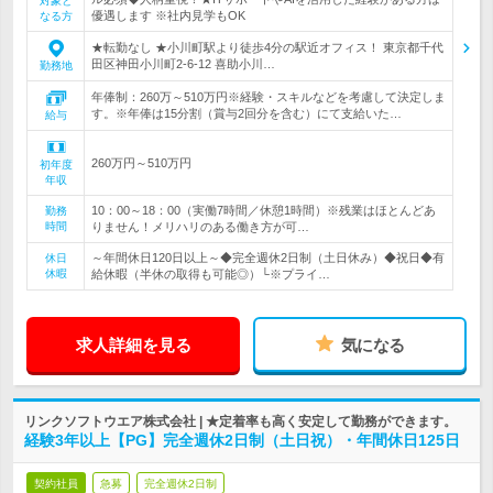
対象と
優遇します ※社内見学もOK
なる方
★転勤なし ★小川町駅より徒歩4分の駅近オフィス！ 東京都千代
田区神田小川町2-6-12 喜助小川…
勤務地
年俸制：260万～510万円※経験・スキルなどを考慮して決定しま
す。※年俸は15分割（賞与2回分を含む）にて支給いた…
給与
260万円～510万円
初年度
年収
10：00～18：00（実働7時間／休憩1時間）※残業はほとんどあ
勤務
時間
りません！メリハリのある働き方が可…
～年間休日120日以上～◆完全週休2日制（土日休み）◆祝日◆有
休日
休暇
給休暇（半休の取得も可能◎）└※プライ…
求人詳細を見る
気になる
リンクソフトウエア株式会社 | ★定着率も高く安定して勤務ができます。
経験3年以上【PG】完全週休2日制（土日祝）・年間休日125日
契約社員
急募
完全週休2日制