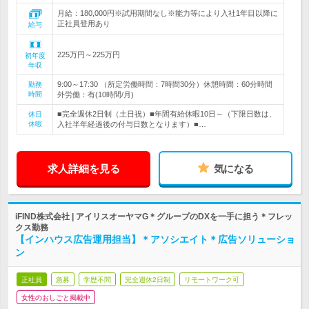
月給：180,000円※試用期間なし※能力等により入社1年目以降に
正社員登用あり
給与
225万円～225万円
初年度
年収
9:00～17:30 （所定労働時間：7時間30分）休憩時間：60分時間
勤務
時間
外労働：有(10時間/月)
■完全週休2日制（土日祝）■年間有給休暇10日～（下限日数は、
休日
休暇
入社半年経過後の付与日数となります）■…
求人詳細を見る
気になる
iFIND株式会社 | アイリスオーヤマG＊グループのDXを一手に担う＊フレッ
クス勤務
【インハウス広告運用担当】＊アソシエイト＊広告ソリューショ
ン
正社員
急募
学歴不問
完全週休2日制
リモートワーク可
女性のおしごと掲載中