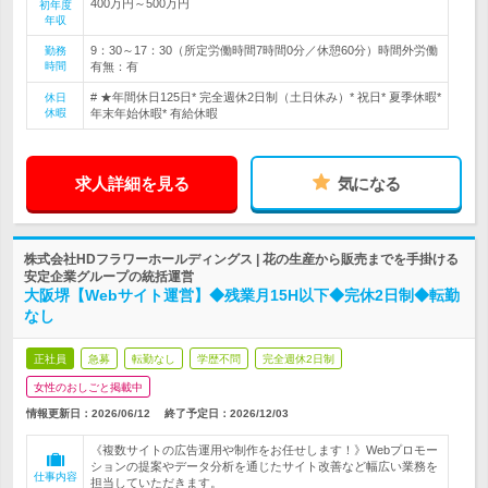
400万円～500万円
初年度
年収
9：30～17：30（所定労働時間7時間0分／休憩60分）時間外労働
勤務
時間
有無：有
# ★年間休日125日* 完全週休2日制（土日休み）* 祝日* 夏季休暇*
休日
休暇
年末年始休暇* 有給休暇
求人詳細を見る
気になる
株式会社HDフラワーホールディングス | 花の生産から販売までを手掛ける
安定企業グループの統括運営
大阪堺【Webサイト運営】◆残業月15H以下◆完休2日制◆転勤
なし
正社員
急募
転勤なし
学歴不問
完全週休2日制
女性のおしごと掲載中
情報更新日：2026/06/12
終了予定日：
2026/12/03
《複数サイトの広告運用や制作をお任せします！》Webプロモー
ションの提案やデータ分析を通じたサイト改善など幅広い業務を
仕事内容
担当していただきます。