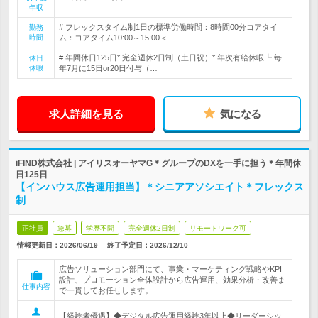
年収
# フレックスタイム制1日の標準労働時間：8時間00分コアタイ
勤務
時間
ム：コアタイム10:00～15:00＜…
# 年間休日125日* 完全週休2日制（土日祝）* 年次有給休暇┗ 毎
休日
休暇
年7月に15日or20日付与（…
求人詳細を見る
気になる
iFIND株式会社 | アイリスオーヤマG＊グループのDXを一手に担う＊年間休
日125日
【インハウス広告運用担当】＊シニアアソシエイト＊フレックス
制
正社員
急募
学歴不問
完全週休2日制
リモートワーク可
情報更新日：2026/06/19
終了予定日：
2026/12/10
広告ソリューション部門にて、事業・マーケティング戦略やKPI
設計、プロモーション全体設計から広告運用、効果分析・改善ま
仕事内容
で一貫してお任せします。
【経験者優遇】◆デジタル広告運用経験3年以上◆リーダーシッ