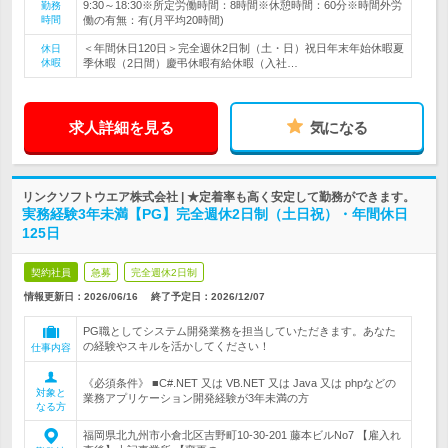
9:30～18:30※所定労働時間：8時間※休憩時間：60分※時間外労
勤務
時間
働の有無：有(月平均20時間)
＜年間休日120日＞完全週休2日制（土・日）祝日年末年始休暇夏
休日
休暇
季休暇（2日間）慶弔休暇有給休暇（入社…
求人詳細を見る
気になる
リンクソフトウエア株式会社 | ★定着率も高く安定して勤務ができます。
実務経験3年未満【PG】完全週休2日制（土日祝）・年間休日
125日
契約社員
急募
完全週休2日制
情報更新日：2026/06/16
終了予定日：
2026/12/07
PG職としてシステム開発業務を担当していただきます。あなた
の経験やスキルを活かしてください！
仕事内容
《必須条件》 ■C#.NET 又は VB.NET 又は Java 又は phpなどの
対象と
業務アプリケーション開発経験が3年未満の方
なる方
福岡県北九州市小倉北区吉野町10-30-201 藤本ビルNo7 【雇入れ