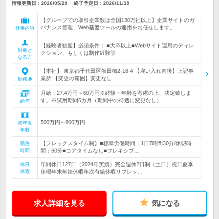
情報更新日：2026/05/29
終了予定日：
2026/11/19
【グループでの取引企業数は全国130万社以上】企業サイトのガ
バナンス管理、Web基盤ツールの運用をお任せします。
仕事内容
【経験者歓迎】必須条件： ■大卒以上■Webサイト運用のディレ
対象と
クション、もしくは制作経験等
なる方
【本社】 東京都千代田区飯田橋2-18-4 【雇い入れ直後】上記事
業所 【変更の範囲】変更なし
勤務地
月給：27.4万円～60万円※経験・年齢を考慮の上、決定致しま
す。※試用期間6カ月（期間中の待遇に変更なし）
給与
500万円～800万円
初年度
年収
【フレックスタイム制】■標準労働時間：1日7時間30分/休憩時
勤務
時間
間：60分■コアタイムなし■フレキシブ…
年間休日127日（2024年実績）完全週休2日制（土日）祝日夏季
休日
休暇
休暇年末年始休暇年次有給休暇リフレッ…
求人詳細を見る
気になる