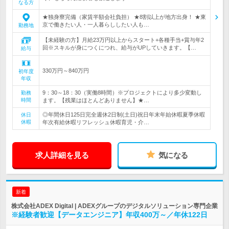
なる方
★独身寮完備（家賃半額会社負担） ★8割以上が地方出身！ ★東
京で働きたい人・一人暮らししたい人も…
勤務地
【未経験の方】月給23万円以上からスタート+各種手当+賞与年2
回※スキルが身につくにつれ、給与がUPしていきます。【…
給与
330万円～840万円
初年度
年収
9：30～18：30（実働8時間）※プロジェクトにより多少変動し
勤務
時間
ます。【残業はほとんどありません】★…
◎年間休日125日完全週休2日制(土日)祝日年末年始休暇夏季休暇
休日
休暇
年次有給休暇リフレッシュ休暇育児・介…
求人詳細を見る
気になる
新着
株式会社ADEX Digital | ADEXグループのデジタルソリューション専門企業
※経験者歓迎【データエンジニア】年収400万～／年休122日