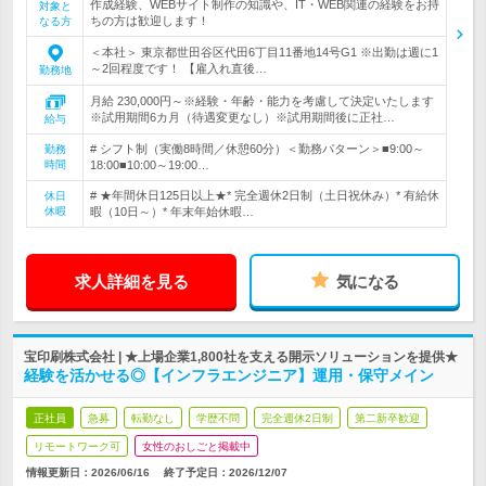
作成経験、WEBサイト制作の知識や、IT・WEB関連の経験をお持
対象と
ちの方は歓迎します！
なる方
＜本社＞ 東京都世田谷区代田6丁目11番地14号G1 ※出勤は週に1
～2回程度です！ 【雇入れ直後…
勤務地
月給 230,000円～※経験・年齢・能力を考慮して決定いたします
※試用期間6カ月（待遇変更なし）※試用期間後に正社…
給与
# シフト制（実働8時間／休憩60分）＜勤務パターン＞■9:00～
勤務
時間
18:00■10:00～19:00…
# ★年間休日125日以上★* 完全週休2日制（土日祝休み）* 有給休
休日
休暇
暇（10日～）* 年末年始休暇…
求人詳細を見る
気になる
宝印刷株式会社 | ★上場企業1,800社を支える開示ソリューションを提供★
経験を活かせる◎【インフラエンジニア】運用・保守メイン
正社員
急募
転勤なし
学歴不問
完全週休2日制
第二新卒歓迎
リモートワーク可
女性のおしごと掲載中
情報更新日：2026/06/16
終了予定日：
2026/12/07