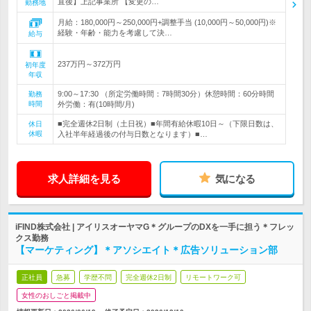
直後】上記事業所 【変更の…
勤務地
月給：180,000円～250,000円+調整手当 (10,000円～50,000円)※
経験・年齢・能力を考慮して決…
給与
237万円～372万円
初年度
年収
9:00～17:30 （所定労働時間：7時間30分）休憩時間：60分時間
勤務
時間
外労働：有(10時間/月)
■完全週休2日制（土日祝）■年間有給休暇10日～（下限日数は、
休日
休暇
入社半年経過後の付与日数となります）■…
求人詳細を見る
気になる
iFIND株式会社 | アイリスオーヤマG＊グループのDXを一手に担う＊フレッ
クス勤務
【マーケティング】＊アソシエイト＊広告ソリューション部
正社員
急募
学歴不問
完全週休2日制
リモートワーク可
女性のおしごと掲載中