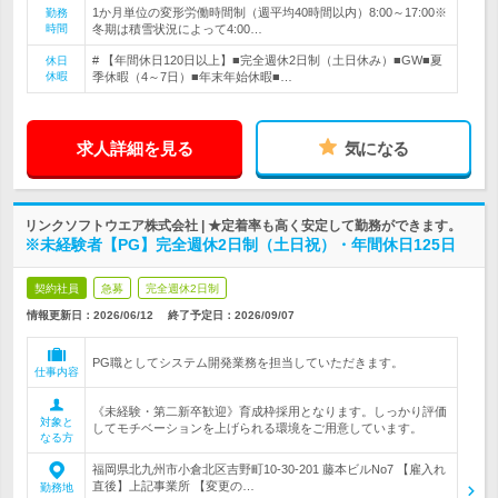
1か月単位の変形労働時間制（週平均40時間以内）8:00～17:00※
勤務
時間
冬期は積雪状況によって4:00…
# 【年間休日120日以上】■完全週休2日制（土日休み）■GW■夏
休日
休暇
季休暇（4～7日）■年末年始休暇■…
求人詳細を見る
気になる
リンクソフトウエア株式会社 | ★定着率も高く安定して勤務ができます。
※未経験者【PG】完全週休2日制（土日祝）・年間休日125日
契約社員
急募
完全週休2日制
情報更新日：2026/06/12
終了予定日：
2026/09/07
PG職としてシステム開発業務を担当していただきます。
仕事内容
《未経験・第二新卒歓迎》育成枠採用となります。しっかり評価
対象と
してモチベーションを上げられる環境をご用意しています。
なる方
福岡県北九州市小倉北区吉野町10-30-201 藤本ビルNo7 【雇入れ
直後】上記事業所 【変更の…
勤務地