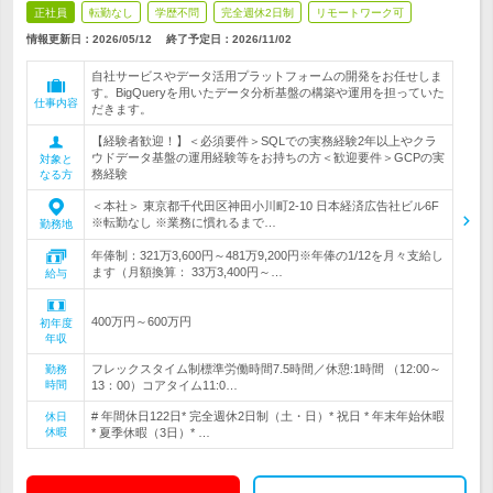
正社員
転勤なし
学歴不問
完全週休2日制
リモートワーク可
情報更新日：2026/05/12
終了予定日：
2026/11/02
自社サービスやデータ活用プラットフォームの開発をお任せしま
す。BigQueryを用いたデータ分析基盤の構築や運用を担っていた
仕事内容
だきます。
【経験者歓迎！】＜必須要件＞SQLでの実務経験2年以上やクラ
ウドデータ基盤の運用経験等をお持ちの方＜歓迎要件＞GCPの実
対象と
務経験
なる方
＜本社＞ 東京都千代田区神田小川町2-10 日本経済広告社ビル6F
※転勤なし ※業務に慣れるまで…
勤務地
年俸制：321万3,600円～481万9,200円※年俸の1/12を月々支給し
ます（月額換算： 33万3,400円～…
給与
400万円～600万円
初年度
年収
フレックスタイム制標準労働時間7.5時間／休憩:1時間 （12:00～
勤務
時間
13：00）コアタイム11:0…
# 年間休日122日* 完全週休2日制（土・日）* 祝日 * 年末年始休暇
休日
休暇
* 夏季休暇（3日）* …