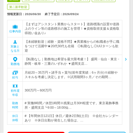
第二新卒歓迎
情報更新日：2026/06/30
終了予定日：
2026/09/24
【まずはアシスタント業務からスタート】道路標識の設置や道路
上のライン等の道路標示の施工を管理！★資格取得支援＆資格取
仕事内容
得祝い金あり♪
【未経験歓迎｜経験・資格不問】★異業種からの転職者が手に職
をつけて活躍中★20代30代も在籍 ◎転勤なし◎UIJターンも歓
対象と
迎
なる方
【転勤なし｜勤務地は希望を最大限考慮！】 盛岡・仙台・東京・
静岡・岐阜・三重のいずれか ▼盛岡支店…
勤務地
月給20～35万円＋諸手当＋賞与(前年度実績：6ヶ月分)※経験や
スキルを考慮し決定します。※試用期間3ヶ月／その期間…
給与
300万円～600万円
初年度
年収
# 実働8時間／休憩1時間※残業は月30H程度です。東京葛飾事務
勤務
時間
所・盛岡支店┗9:00～18:00仙…
# 【年間休日121日】休日／週休2日制(土日) ※会社カレンダー
休日
休暇
あり ※休日出勤が発生した場合は、…