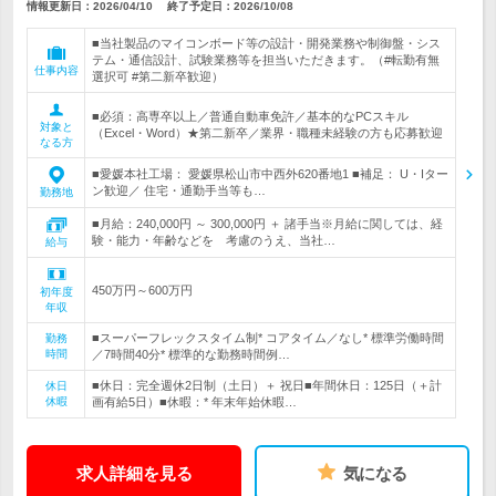
情報更新日：2026/04/10
終了予定日：
2026/10/08
■当社製品のマイコンボード等の設計・開発業務や制御盤・シス
テム・通信設計、試験業務等を担当いただきます。（#転勤有無
仕事内容
選択可 #第二新卒歓迎）
■必須：高専卒以上／普通自動車免許／基本的なPCスキル
対象と
（Excel・Word）★第二新卒／業界・職種未経験の方も応募歓迎
なる方
■愛媛本社工場： 愛媛県松山市中西外620番地1 ■補足： U・Iター
ン歓迎／ 住宅・通勤手当等も…
勤務地
■月給：240,000円 ～ 300,000円 ＋ 諸手当※月給に関しては、経
験・能力・年齢などを 考慮のうえ、当社…
給与
450万円～600万円
初年度
年収
■スーパーフレックスタイム制* コアタイム／なし* 標準労働時間
勤務
時間
／7時間40分* 標準的な勤務時間例…
■休日：完全週休2日制（土日）＋ 祝日■年間休日：125日（＋計
休日
休暇
画有給5日）■休暇：* 年末年始休暇…
求人詳細を見る
気になる