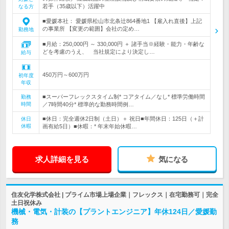
若手（35歳以下）活躍中
なる方
■愛媛本社： 愛媛県松山市北条辻864番地1 【雇入れ直後】上記
の事業所 【変更の範囲】会社の定め…
勤務地
■月給：250,000円 ～ 330,000円 ＋ 諸手当※経験・能力・年齢な
どを考慮のうえ、 当社規定により決定し…
給与
450万円～600万円
初年度
年収
■スーパーフレックスタイム制* コアタイム／なし* 標準労働時間
勤務
時間
／7時間40分* 標準的な勤務時間例…
■休日：完全週休2日制（土日）＋ 祝日■年間休日：125日（＋計
休日
休暇
画有給5日）■休暇：* 年末年始休暇…
求人詳細を見る
気になる
住友化学株式会社 | プライム市場上場企業｜フレックス｜在宅勤務可｜完全
土日祝休み
機械・電気・計装の【プラントエンジニア】年休124日／愛媛勤
務