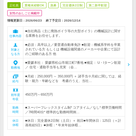
正社員
業種未経験OK
急募
完全週休2日制
第二新卒歓迎
女性のおしごと掲載中
情報更新日：2026/06/23
終了予定日：
2026/12/14
■自社商品（主に廃熱ボイラ等の大型ボイラ）の機械設計に関す
る業務をお任せします。
仕事内容
■必須：高卒以上／要普通自動車免許 ■歓迎：機械系学科を卒業
されている方 もしくは 機械設備関連のメーカーや企業にて設計
対象と
のご経験のある方 他
なる方
■愛媛本社： 愛媛県松山市堀江町7番地 ■補足： U・Iターン歓迎
／ 住宅・通勤手当等も充実 （会…
勤務地
■月給：250,000円 ～ 350,000円 ＋ 諸手当※月給に関しては、経
験・能力・年齢などを 考慮のうえ、当社…
給与
450万円～650万円
初年度
年収
■スーパーフレックスタイム制* コアタイム／なし* 標準労働時間
勤務
時間
／7時間40分* 標準的な勤務時間例…
■休日：完全週休2日制（土日）＋ 祝日■年間休日：125日（＋計
休日
休暇
画有給5日）■休暇：* 年末年始休暇…