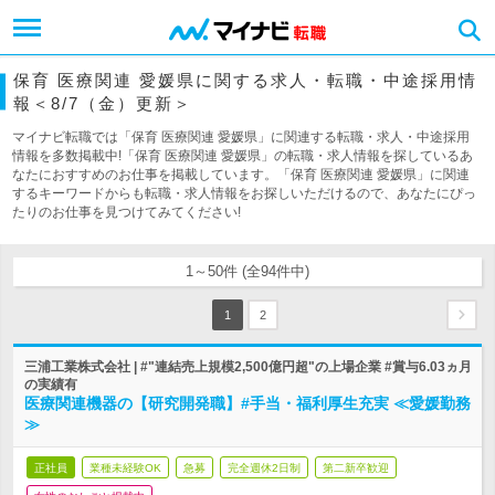
保育 医療関連 愛媛県に関する求人・転職・中途採用情
報＜8/7（金）更新＞
マイナビ転職では「保育 医療関連 愛媛県」に関連する転職・求人・中途採用
情報を多数掲載中!「保育 医療関連 愛媛県」の転職・求人情報を探しているあ
なたにおすすめのお仕事を掲載しています。「保育 医療関連 愛媛県」に関連
するキーワードからも転職・求人情報をお探しいただけるので、あなたにぴっ
たりのお仕事を見つけてみてください!
1～50件 (全94件中)
1
2
三浦工業株式会社 | #"連結売上規模2,500億円超"の上場企業 #賞与6.03ヵ月
の実績有
医療関連機器の【研究開発職】#手当・福利厚生充実 ≪愛媛勤務
≫
正社員
業種未経験OK
急募
完全週休2日制
第二新卒歓迎