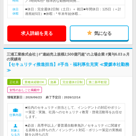
時間
／7時間40分* 標準的な勤務時間例…
■休日：完全週休2日制（土日）＋ 祝日■年間休日：125日（＋計
休日
休暇
画有給5日）■休暇：* 年末年始休暇…
求人詳細を見る
気になる
三浦工業株式会社 | #"連結売上規模2,500億円超"の上場企業 #賞与6.03ヵ月
の実績有
【セキュリティ推進担当】#手当・福利厚生充実 ≪愛媛本社勤務
≫
正社員
業種未経験OK
急募
完全週休2日制
第二新卒歓迎
女性のおしごと掲載中
情報更新日：2026/06/23
終了予定日：
2026/12/14
■社内のセキュリティ担当として、インシデントの対応やポリシ
ー策定・実施、社員へのセキュリティ教育・啓発活動等をお任せ
仕事内容
します。
■必須：高専卒以上／要普通自動車免許／セキュリティに関連す
る資格をお持ちの方／インシデント対応・ポリシー策定の実務経
対象と
験をお持ちの方
なる方