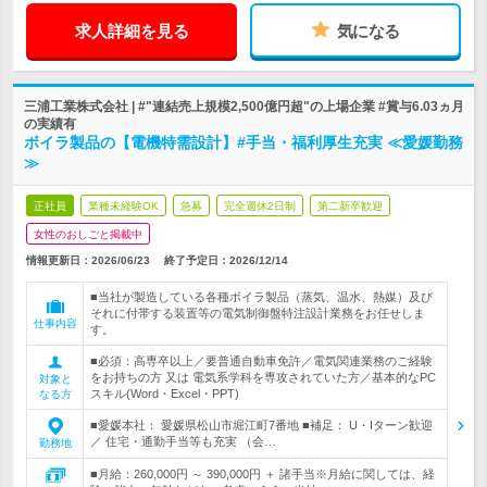
求人詳細を見る
気になる
三浦工業株式会社 | #"連結売上規模2,500億円超"の上場企業 #賞与6.03ヵ月
の実績有
ボイラ製品の【電機特需設計】#手当・福利厚生充実 ≪愛媛勤務
≫
正社員
業種未経験OK
急募
完全週休2日制
第二新卒歓迎
女性のおしごと掲載中
情報更新日：2026/06/23
終了予定日：
2026/12/14
■当社が製造している各種ボイラ製品（蒸気、温水、熱媒）及び
それに付帯する装置等の電気制御盤特注設計業務をお任せしま
仕事内容
す。
■必須：高専卒以上／要普通自動車免許／電気関連業務のご経験
をお持ちの方 又は 電気系学科を専攻されていた方／基本的なPC
対象と
スキル(Word・Excel・PPT)
なる方
■愛媛本社： 愛媛県松山市堀江町7番地 ■補足： U・Iターン歓迎
／ 住宅・通勤手当等も充実 （会…
勤務地
■月給：260,000円 ～ 390,000円 ＋ 諸手当※月給に関しては、経