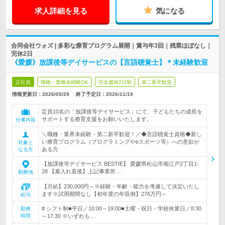
求人詳細を見る
気になる
合同会社ウォズ | 多彩な療育プログラム展開｜賞与年3回｜残業ほぼなし｜
完休2日
《愛媛》放課後等デイサービスの【言語聴覚士】＊未経験歓迎
正社員
職種・業種未経験OK
完全週休2日制
第二新卒歓迎
情報更新日：2026/05/29
終了予定日：
2026/11/19
定員10名の「放課後等デイサービス」にて、子どもたちの成長を
サポートする療育支援をお願いいたします。
仕事内容
＼職種・業界未経験・第二新卒歓迎！／◆言語聴覚士資格◆新し
い療育プログラム（プログラミングやeスポーツ等）への意欲が
対象と
ある方
なる方
【放課後等デイサービス BESTIE】 愛媛県松山市南江戸2丁目1-
28 【雇入れ直後】上記事業所…
勤務地
【月給】230,000円～※経験・年齢・能力を考慮して決定いたし
ます※試用期間なし【初年度の年収例】276万円～
給与
# シフト制■平日／10:00～19:00■土曜・祝日・学校休業日／8:30
勤務
時間
～17:30 ※いずれも…