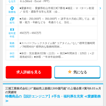
キル(Word・Excel・PPT)
なる方
■愛媛本社： 愛媛県松山市堀江町7番地 ■補足： U・Iターン歓迎
／ 住宅・通勤手当等も充実 （会…
勤務地
■月給：250,000円 ～ 350,000円 ＋ 諸手当※月給に関しては、経
験・能力・年齢などを 考慮のうえ、当社…
給与
450万円～650万円
初年度
年収
■スーパーフレックスタイム制* コアタイム／なし* 標準労働時間
勤務
時間
／7時間40分* 標準的な勤務時間例…
■休日：完全週休2日制（土日）＋ 祝日■年間休日：125日（＋計
休日
休暇
画有給5日）■休暇：* 年末年始休暇…
求人詳細を見る
気になる
三浦工業株式会社 | #"連結売上規模2,500億円超"の上場企業 #賞与6.03ヵ月
の実績有
特機商品の【設計エンジニア】#手当・福利厚生充実 ≪愛媛勤務
≫