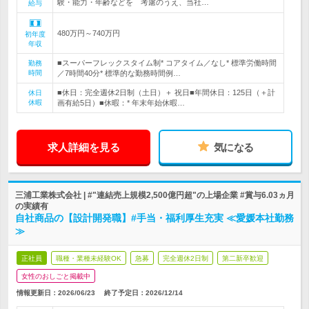
験・能力・年齢などを 考慮のうえ、当社…
給与
480万円～740万円
初年度
年収
■スーパーフレックスタイム制* コアタイム／なし* 標準労働時間
勤務
時間
／7時間40分* 標準的な勤務時間例…
■休日：完全週休2日制（土日）＋ 祝日■年間休日：125日（＋計
休日
休暇
画有給5日）■休暇：* 年末年始休暇…
求人詳細を見る
気になる
三浦工業株式会社 | #"連結売上規模2,500億円超"の上場企業 #賞与6.03ヵ月
の実績有
自社商品の【設計開発職】#手当・福利厚生充実 ≪愛媛本社勤務
≫
正社員
職種・業種未経験OK
急募
完全週休2日制
第二新卒歓迎
女性のおしごと掲載中
情報更新日：2026/06/23
終了予定日：
2026/12/14