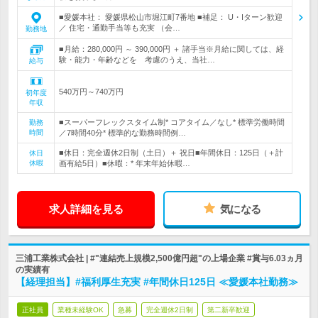
■愛媛本社： 愛媛県松山市堀江町7番地 ■補足： U・Iターン歓迎
／ 住宅・通勤手当等も充実 （会…
勤務地
■月給：280,000円 ～ 390,000円 ＋ 諸手当※月給に関しては、経
験・能力・年齢などを 考慮のうえ、当社…
給与
540万円～740万円
初年度
年収
■スーパーフレックスタイム制* コアタイム／なし* 標準労働時間
勤務
時間
／7時間40分* 標準的な勤務時間例…
■休日：完全週休2日制（土日）＋ 祝日■年間休日：125日（＋計
休日
休暇
画有給5日）■休暇：* 年末年始休暇…
求人詳細を見る
気になる
三浦工業株式会社 | #"連結売上規模2,500億円超"の上場企業 #賞与6.03ヵ月
の実績有
【経理担当】#福利厚生充実 #年間休日125日 ≪愛媛本社勤務≫
正社員
業種未経験OK
急募
完全週休2日制
第二新卒歓迎