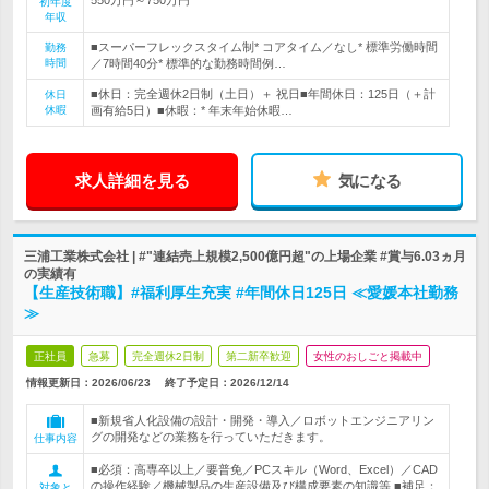
初年度
年収
■スーパーフレックスタイム制* コアタイム／なし* 標準労働時間
勤務
時間
／7時間40分* 標準的な勤務時間例…
■休日：完全週休2日制（土日）＋ 祝日■年間休日：125日（＋計
休日
休暇
画有給5日）■休暇：* 年末年始休暇…
求人詳細を見る
気になる
三浦工業株式会社 | #"連結売上規模2,500億円超"の上場企業 #賞与6.03ヵ月
の実績有
【生産技術職】#福利厚生充実 #年間休日125日 ≪愛媛本社勤務
≫
正社員
急募
完全週休2日制
第二新卒歓迎
女性のおしごと掲載中
情報更新日：2026/06/23
終了予定日：
2026/12/14
■新規省人化設備の設計・開発・導入／ロボットエンジニアリン
グの開発などの業務を行っていただきます。
仕事内容
■必須：高専卒以上／要普免／PCスキル（Word、Excel）／CAD
の操作経験／機械製品の生産設備及び構成要素の知識等 ■補足：
対象と