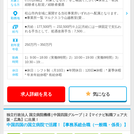
対象と
経験者も歓迎／経験者優遇
なる方
松山市内全域に展開する当社事業所いずれかへ配属となります。
■事業所一覧 マルクスコラ山越教室(愛…
勤務地
■月給：177,500円 ～ 232,500円※上記月給には一律固定で支払わ
れる手当として、処遇改善手当：7,500…
給与
250万円～350万円
初年度
年収
1）9:00～18:00（実働8時間）2）10:00～19:00（実働8時間）3）
勤務
時間
10:30～19:…
■休日：シフト制（月10日）■年間休日：120日■休暇：* 夏季休暇
休日
休暇
* 年末年始休暇* 有給休暇
求人詳細を見る
気になる
独立行政法人 国立病院機構 | 中国四国グループ｜2【マイナビ転職フェア大
阪・広島】に出展！
中国四国の国立病院で活躍！【事務系総合職（一般職・係長）】