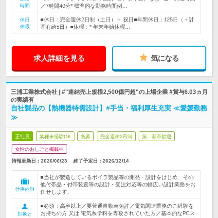
時間
／7時間40分* 標準的な勤務時間例…
■休日：完全週休2日制（土日）＋ 祝日■年間休日：125日（＋計
休日
休暇
画有給5日）■休暇：* 年末年始休暇…
求人詳細を見る
気になる
三浦工業株式会社 | #"連結売上規模2,500億円超"の上場企業 #賞与6.03ヵ月
の実績有
自社製品の【熱機器特需設計】#手当・福利厚生充実 ≪愛媛勤務
≫
正社員
業種未経験OK
急募
完全週休2日制
第二新卒歓迎
女性のおしごと掲載中
情報更新日：2026/06/23
終了予定日：
2026/12/14
■当社が製造しているボイラ製品等の開発・設計をはじめ、その
他付帯品・付帯装置等の設計・受注対応等の幅広い設計業務をお
仕事内容
任せします。
■必須：高卒以上／要普通自動車免許／電気関連業務のご経験を
お持ちの方 又は 電気系学科を専攻されていた方／基本的なPCス
対象と