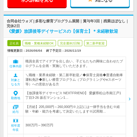
合同会社ウォズ | 多彩な療育プログラム展開｜賞与年3回｜残業ほぼなし｜
完休2日
《愛媛》放課後等デイサービスの【保育士】＊未経験歓迎
正社員
職種・業種未経験OK
完全週休2日制
第二新卒歓迎
情報更新日：2026/06/04
終了予定日：
2026/11/19
職員全員でアイデアを出し合い、子どもたちの興味に合わせたプ
ログラムを企画・実施していただきます。
仕事内容
＼職種・業界未経験・第二新卒歓迎／◆保育士資格◆普通自動車
運転免許◆新しい療育プログラム（プログラミングやeスポーツ
対象と
等）への意欲がある方
なる方
【放課後等デイサービス NEXTFRIEND】 愛媛県松山市南江戸1
丁目3-26 坂石マンション1…
勤務地
【月給】205,000円～260,000円※上記には一律手当を含む※経
験・年齢・能力を考慮して決定いたします※試用期…
給与
300万円～390万円
初年度
年収