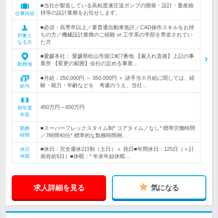
■当社が製造している高粘度液圧送ポンプの開発・設計・量産維
持等の設計業務をお任せします。
仕事内容
■必須：高専卒以上／要普通自動車免許／CAD操作スキルをお持
ちの方／機械設計業務のご経験 or 工学系の学部を専攻されてい
対象と
た方
なる方
■愛媛本社： 愛媛県松山市堀江町7番地 【雇入れ直後】上記の事
業所 【変更の範囲】会社の定める事業…
勤務地
■月給：250,000円 ～ 350,000円 ＋ 諸手当※月給に関しては、経
験・能力・年齢などを 考慮のうえ、当社…
給与
450万円～650万円
初年度
年収
■スーパーフレックスタイム制* コアタイム／なし* 標準労働時間
勤務
時間
／7時間40分* 標準的な勤務時間例…
■休日：完全週休2日制（土日）＋ 祝日■年間休日：125日（＋計
休日
休暇
画有給5日）■休暇：* 年末年始休暇…
求人詳細を見る
気になる