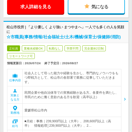
求人詳細を見る
気になる
松山市役所 | 「より優しく より強い まつやまへ」一人でも多くの人を笑顔
に
☆市職員(事務/情報/社会福祉士/土木/機械/保育士/保健師/消防)
正社員
業種未経験OK
転勤なし
学歴不問
完全週休2日制
リモートワーク可
情報更新日：2026/07/24
終了予定日：
2026/08/27
社会人として培った能力や経験を生かし、専門的なノウハウをも
つ即戦力として、松山市の各部署で業務に従事していただきま
仕事内容
す。
民間企業や他自治体等での実務経験がある方。各要件を満たし、
対象と
市民のために働く意欲のある方を歓迎（高卒以上）
なる方
愛媛県松山市内
勤務地
■月給：事務｜239,900円以上（大卒）、208,600円以上（高
卒） 情報処理│239,900円以上（大卒）、2…
給与