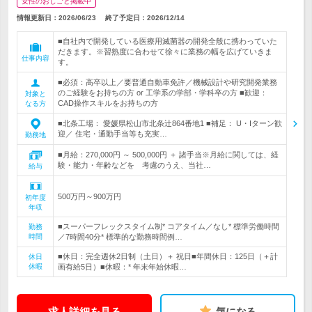
女性のおしごと掲載中
情報更新日：2026/06/23
終了予定日：
2026/12/14
■自社内で開発している医療用滅菌器の開発全般に携わっていた
だきます。※習熟度に合わせて徐々に業務の幅を広げていきま
仕事内容
す。
■必須：高卒以上／要普通自動車免許／機械設計や研究開発業務
のご経験をお持ちの方 or 工学系の学部・学科卒の方 ■歓迎：
対象と
CAD操作スキルをお持ちの方
なる方
■北条工場： 愛媛県松山市北条辻864番地1 ■補足： U・Iターン歓
迎／ 住宅・通勤手当等も充実…
勤務地
■月給：270,000円 ～ 500,000円 ＋ 諸手当※月給に関しては、経
験・能力・年齢などを 考慮のうえ、当社…
給与
500万円～900万円
初年度
年収
■スーパーフレックスタイム制* コアタイム／なし* 標準労働時間
勤務
時間
／7時間40分* 標準的な勤務時間例…
■休日：完全週休2日制（土日）＋ 祝日■年間休日：125日（＋計
休日
休暇
画有給5日）■休暇：* 年末年始休暇…
求人詳細を見る
気になる