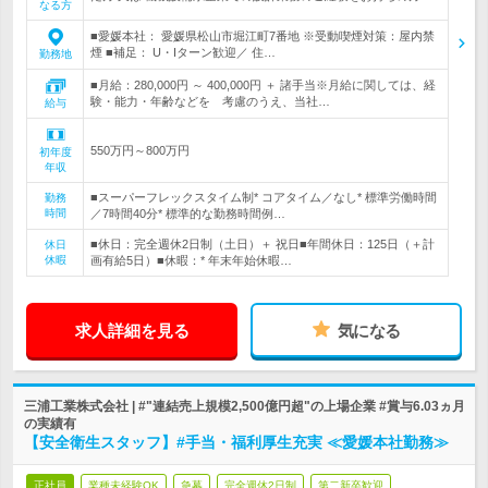
なる方
■愛媛本社： 愛媛県松山市堀江町7番地 ※受動喫煙対策：屋内禁
煙 ■補足： U・Iターン歓迎／ 住…
勤務地
■月給：280,000円 ～ 400,000円 ＋ 諸手当※月給に関しては、経
験・能力・年齢などを 考慮のうえ、当社…
給与
550万円～800万円
初年度
年収
■スーパーフレックスタイム制* コアタイム／なし* 標準労働時間
勤務
時間
／7時間40分* 標準的な勤務時間例…
■休日：完全週休2日制（土日）＋ 祝日■年間休日：125日（＋計
休日
休暇
画有給5日）■休暇：* 年末年始休暇…
求人詳細を見る
気になる
三浦工業株式会社 | #"連結売上規模2,500億円超"の上場企業 #賞与6.03ヵ月
の実績有
【安全衛生スタッフ】#手当・福利厚生充実 ≪愛媛本社勤務≫
正社員
業種未経験OK
急募
完全週休2日制
第二新卒歓迎