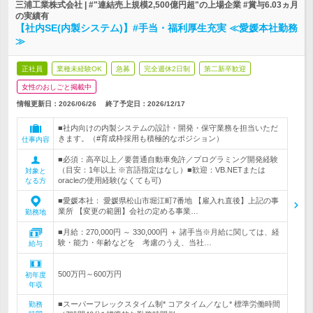
三浦工業株式会社 | #"連結売上規模2,500億円超"の上場企業 #賞与6.03ヵ月
の実績有
【社内SE(内製システム)】#手当・福利厚生充実 ≪愛媛本社勤務
≫
正社員
業種未経験OK
急募
完全週休2日制
第二新卒歓迎
女性のおしごと掲載中
情報更新日：2026/06/26
終了予定日：
2026/12/17
■社内向けの内製システムの設計・開発・保守業務を担当いただ
きます。（#育成枠採用も積極的なポジション）
仕事内容
■必須：高卒以上／要普通自動車免許／プログラミング開発経験
（目安：1年以上 ※言語指定はなし）■歓迎：VB.NETまたは
対象と
oracleの使用経験(なくても可)
なる方
■愛媛本社： 愛媛県松山市堀江町7番地 【雇入れ直後】上記の事
業所 【変更の範囲】会社の定める事業…
勤務地
■月給：270,000円 ～ 330,000円 ＋ 諸手当※月給に関しては、経
験・能力・年齢などを 考慮のうえ、当社…
給与
500万円～600万円
初年度
年収
■スーパーフレックスタイム制* コアタイム／なし* 標準労働時間
勤務