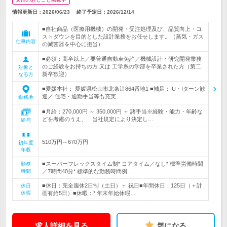
情報更新日：2026/06/23
終了予定日：
2026/12/14
■自社商品（医療用機械）の開発・受注処理及び、品質向上・コ
ストダウンを目的とした設計業務をお任せします。（蒸気・ガス
仕事内容
の滅菌器を中心に担当）
■必須：高卒以上／要普通自動車免許／機械設計・研究開発業務
のご経験をお持ちの方 又は 工学系の学部を卒業された方（第二
対象と
新卒歓迎）
なる方
■愛媛本社： 愛媛県松山市北条辻864番地1 ■補足： U・Iターン歓
迎／ 住宅・通勤手当等も充実…
勤務地
■月給：270,000円 ～ 350,000円 ＋ 諸手当※経験・能力・年齢な
どを考慮のうえ、 当社規定により決定し…
給与
510万円～670万円
初年度
年収
■スーパーフレックスタイム制* コアタイム／なし* 標準労働時間
勤務
時間
／7時間40分* 標準的な勤務時間例…
■休日：完全週休2日制（土日）＋ 祝日■年間休日：125日（＋計
休日
休暇
画有給5日）■休暇：* 年末年始休暇…
求人詳細を見る
気になる