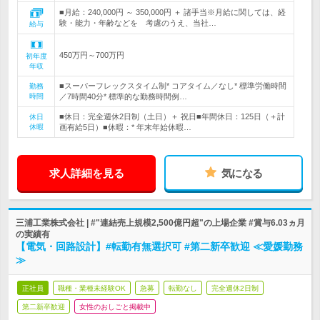
■月給：240,000円 ～ 350,000円 ＋ 諸手当※月給に関しては、経
験・能力・年齢などを 考慮のうえ、当社…
給与
450万円～700万円
初年度
年収
■スーパーフレックスタイム制* コアタイム／なし* 標準労働時間
勤務
時間
／7時間40分* 標準的な勤務時間例…
■休日：完全週休2日制（土日）＋ 祝日■年間休日：125日（＋計
休日
休暇
画有給5日）■休暇：* 年末年始休暇…
求人詳細を見る
気になる
三浦工業株式会社 | #"連結売上規模2,500億円超"の上場企業 #賞与6.03ヵ月
の実績有
【電気・回路設計】#転勤有無選択可 #第二新卒歓迎 ≪愛媛勤務
≫
正社員
職種・業種未経験OK
急募
転勤なし
完全週休2日制
第二新卒歓迎
女性のおしごと掲載中