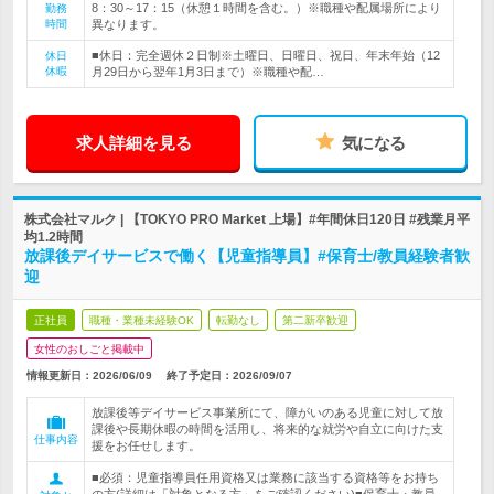
8：30～17：15（休憩１時間を含む。）※職種や配属場所により
勤務
時間
異なります。
■休日：完全週休２日制※土曜日、日曜日、祝日、年末年始（12
休日
休暇
月29日から翌年1月3日まで）※職種や配…
求人詳細を見る
気になる
株式会社マルク | 【TOKYO PRO Market 上場】#年間休日120日 #残業月平
均1.2時間
放課後デイサービスで働く【児童指導員】#保育士/教員経験者歓
迎
正社員
職種・業種未経験OK
転勤なし
第二新卒歓迎
女性のおしごと掲載中
情報更新日：2026/06/09
終了予定日：
2026/09/07
放課後等デイサービス事業所にて、障がいのある児童に対して放
課後や長期休暇の時間を活用し、将来的な就労や自立に向けた支
仕事内容
援をお任せします。
■必須：児童指導員任用資格又は業務に該当する資格等をお持ち
の方(詳細は「対象となる方」をご確認ください)■保育士・教員