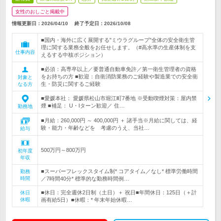
女性のおしごと掲載中
情報更新日：2026/04/10
終了予定日：
2026/10/08
■国内・海外に広く展開する"ミウラグループ"全体の安全衛生管
理に関する業務全般をお任せします。（#高水準の生産体制を支
仕事内容
えるする中核ポジション）
■必須：高専卒以上／要普通自動車免許／第一衛生管理者の資格
をお持ちの方 ■歓迎：自衛消防業務のご経験や製造業での安全衛
対象と
生・防災に関するご経験
なる方
■愛媛本社： 愛媛県松山市堀江町7番地 ※受動喫煙対策：屋内禁
煙 ■補足： U・Iターン歓迎／ 住…
勤務地
■月給：260,000円 ～ 400,000円 ＋ 諸手当※月給に関しては、経
験・能力・年齢などを 考慮のうえ、当社…
給与
500万円～800万円
初年度
年収
■スーパーフレックスタイム制* コアタイム／なし* 標準労働時間
勤務
時間
／7時間40分* 標準的な勤務時間例…
■休日：完全週休2日制（土日）＋ 祝日■年間休日：125日（＋計
休日
休暇
画有給5日）■休暇：* 年末年始休暇…