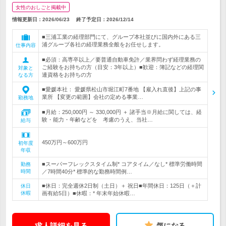
女性のおしごと掲載中
情報更新日：2026/06/23
終了予定日：
2026/12/14
■三浦工業の経理部門にて、グループ本社並びに国内外にある三
浦グループ各社の経理業務全般をお任せします。
仕事内容
■必須：高専卒以上／要普通自動車免許／業界問わず経理業務の
ご経験をお持ちの方（目安：3年以上）■歓迎：簿記などの経理関
対象と
連資格をお持ちの方
なる方
■愛媛本社： 愛媛県松山市堀江町7番地 【雇入れ直後】上記の事
業所 【変更の範囲】会社の定める事業…
勤務地
■月給：250,000円 ～ 330,000円 ＋ 諸手当※月給に関しては、経
験・能力・年齢などを 考慮のうえ、当社…
給与
450万円～600万円
初年度
年収
■スーパーフレックスタイム制* コアタイム／なし* 標準労働時間
勤務
時間
／7時間40分* 標準的な勤務時間例…
■休日：完全週休2日制（土日）＋ 祝日■年間休日：125日（＋計
休日
休暇
画有給5日）■休暇：* 年末年始休暇…
求人詳細を見る
気になる