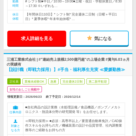
# シフト制■平日／10:00～19:00■土曜・祝日・学校休業日／8:30
勤務
時間
～17:30 ※いずれも…
【年間休日110日】* シフト制* 完全週休二日制（日曜＋平日1
休日
休暇
日）* 夏季休暇* 年末年始休暇* …
求人詳細を見る
気になる
三浦工業株式会社 | #"連結売上規模2,500億円超"の上場企業 #賞与6.03ヵ月
の実績有
【設計職（即戦力採用）】#手当・福利厚生充実 ≪愛媛勤務≫
正社員
業種未経験OK
急募
完全週休2日制
第二新卒歓迎
女性のおしごと掲載中
情報更新日：2026/06/23
終了予定日：
2026/12/14
■自社商品の設計業務（水処理設備／食品機器／ポンプ／メカト
ロニクス・熱流体分野の研究開発 等）をお任せします。
仕事内容
≪即戦力採用≫ ■必須：高専卒以上／要普通自動車免許／CAD操
作スキルをお持ちの方／機械装置の設計や品質管理、社内調整業
対象と
務等のご経験をお持ちの方
なる方