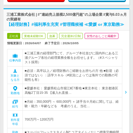
三浦工業株式会社 | #"連結売上規模2,500億円超"の上場企業 #賞与6.03ヵ月
の実績有
【経理財務】#福利厚生充実 #管理職候補 ≪愛媛 or 東京勤務≫
正社員
業種未経験OK
急募
完全週休2日制
女性のおしごと掲載中
情報更新日：2026/04/07
終了予定日：
2026/10/05
■三浦工業の経理部門にて、グループ本社並びに国内外にある三
浦グループ各社の経理業務全般をお任せします。（#スペシャリ
仕事内容
スト採用）
■必須：高卒以上／経理財務のご経験をお持ちの方 他 ■歓迎（必
須ではない）：語学スキル（#状況によっては海外での勤務の可
対象と
能性も有）
なる方
■愛媛本社： 愛媛県松山市堀江町7番地 ■東京本社： 東京都港区
高輪2丁目15-35 【雇入れ直後…
勤務地
■月給：350,000円 ～ 600,000円 ＋ 諸手当※月給に関しては、経
験・能力・年齢などを 考慮のうえ、当社…
給与
700万円～1200万円
初年度
年収
■スーパーフレックスタイム制* コアタイム／なし* 標準労働時間
勤務