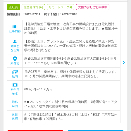
正社員
完全週休2日制
リモートワーク可
女性のおしごと掲載中
情報更新日：2026/07/31
終了予定日：
2026/09/03
【化学品製造工場の増産・改良工事の機械設計または電気設計、
計装設計】設計・工事および保全業務を担当します。★残業月平
仕事内容
均20時間
【必須】工場、プラント設計・建設に関わる経験／環境・保安・
安全関係法令についての一定の知識・経験／機械or電気or制御工
対象と
学の専門知識 など
なる方
愛媛県新居浜市惣開町5番1号 愛媛県新居浜市大江町1番1号 ※リ
モートワークあり ※転勤当面なし（…
勤務地
月給28万円～※給与は、経験や前職年収を踏まえて決定します。
※3ヶ月の試用期間あり。期間中の待遇に変更なし。
給与
600万円～1100万円
初年度
年収
# ■フレックスタイム制* 1日の標準労働時間 7時間50分* コアタ
勤務
時間
イムなし* 標準的な勤務時間例…
# 【年間休日124日】* 完全週休2日制（土日）* 祝日* 年末年始休
休日
休暇
暇* 有給休暇（20日間）*…