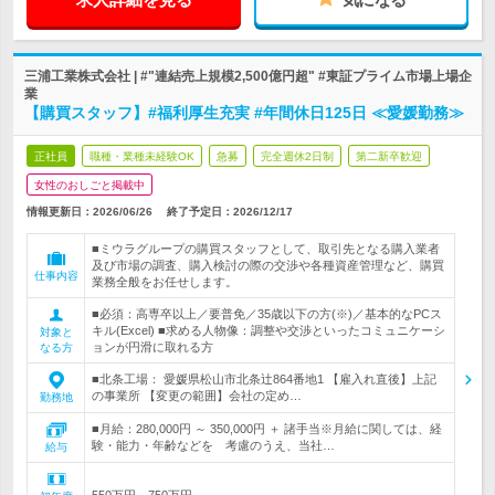
三浦工業株式会社 | #"連結売上規模2,500億円超" #東証プライム市場上場企
業
【購買スタッフ】#福利厚生充実 #年間休日125日 ≪愛媛勤務≫
正社員
職種・業種未経験OK
急募
完全週休2日制
第二新卒歓迎
女性のおしごと掲載中
情報更新日：2026/06/26
終了予定日：
2026/12/17
■ミウラグループの購買スタッフとして、取引先となる購入業者
及び市場の調査、購入検討の際の交渉や各種資産管理など、購買
仕事内容
業務全般をお任せします。
■必須：高専卒以上／要普免／35歳以下の方(※)／基本的なPCス
キル(Excel) ■求める人物像：調整や交渉といったコミュニケーシ
対象と
ョンが円滑に取れる方
なる方
■北条工場： 愛媛県松山市北条辻864番地1 【雇入れ直後】上記
の事業所 【変更の範囲】会社の定め…
勤務地
■月給：280,000円 ～ 350,000円 ＋ 諸手当※月給に関しては、経
験・能力・年齢などを 考慮のうえ、当社…
給与
550万円～750万円