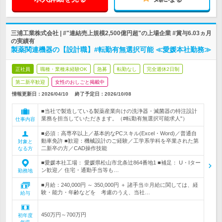
三浦工業株式会社 | #"連結売上規模2,500億円超"の上場企業 #賞与6.03ヵ月
の実績有
製薬関連機器の【設計職】#転勤有無選択可能 ≪愛媛本社勤務≫
正社員
職種・業種未経験OK
急募
転勤なし
完全週休2日制
第二新卒歓迎
女性のおしごと掲載中
情報更新日：2026/04/10
終了予定日：
2026/10/08
■当社で製造している製薬産業向けの洗浄器・滅菌器の特注設計
業務を担当していただきます。（#転勤有無選択可能求人"）
仕事内容
■必須：高専卒以上／基本的なPCスキル(Excel・Word)／普通自
動車免許 ■歓迎：機械設計のご経験／工学系学科を卒業された第
対象と
二新卒の方／CAD操作技能
なる方
■愛媛本社工場： 愛媛県松山市北条辻864番地1 ■補足： U・Iター
ン歓迎／ 住宅・通勤手当等も…
勤務地
■月給：240,000円 ～ 350,000円 ＋ 諸手当※月給に関しては、経
験・能力・年齢などを 考慮のうえ、当社…
給与
450万円～700万円
初年度