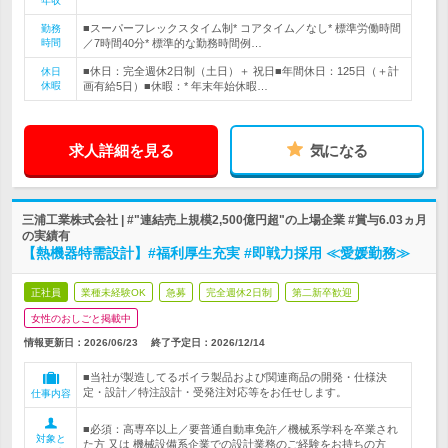
年収
■スーパーフレックスタイム制* コアタイム／なし* 標準労働時間
勤務
時間
／7時間40分* 標準的な勤務時間例…
■休日：完全週休2日制（土日）＋ 祝日■年間休日：125日（＋計
休日
休暇
画有給5日）■休暇：* 年末年始休暇…
求人詳細を見る
気になる
三浦工業株式会社 | #"連結売上規模2,500億円超"の上場企業 #賞与6.03ヵ月
の実績有
【熱機器特需設計】#福利厚生充実 #即戦力採用 ≪愛媛勤務≫
正社員
業種未経験OK
急募
完全週休2日制
第二新卒歓迎
女性のおしごと掲載中
情報更新日：2026/06/23
終了予定日：
2026/12/14
■当社が製造してるボイラ製品および関連商品の開発・仕様決
定・設計／特注設計・受発注対応等をお任せします。
仕事内容
■必須：高専卒以上／要普通自動車免許／機械系学科を卒業され
対象と
た方 又は 機械設備系企業での設計業務のご経験をお持ちの方