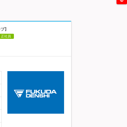
ープ】
正社員