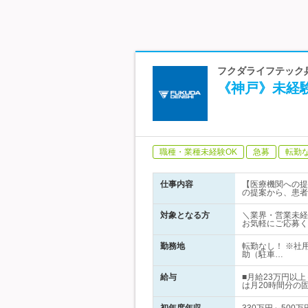
フクダライフテック兵
《神戸》未経験
職種・業種未経験OK
急募
転勤
仕事内容
【医療機関への提
の提案から、患者
対象となる方
＼業界・営業未経
お気軽にご応募く
勤務地
転勤なし！ ※社
助（駐車…
給与
■月給23万円以
は月20時間分の