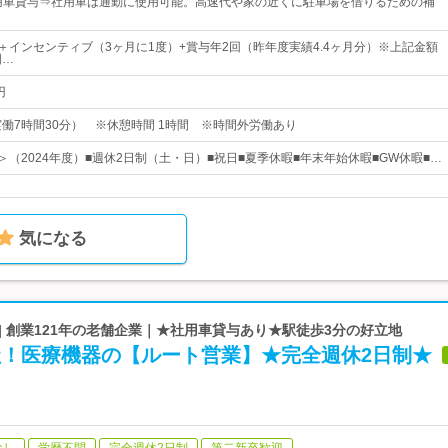
用車貸与⇒社用車は通勤に使用可能。高速代や家の近くに駐車場を借りるための補
上＋インセンティブ（3ヶ月に1度）+賞与年2回（昨年度実績4.4ヶ月分）※上記金額
固…
円
30（実働7時間30分） ※休憩時間 1時間 ※時間外労働あり
＞（2024年度）■週休2日制（土・日）■祝日■夏季休暇■年末年始休暇■GW休暇■…
気になる
| 創業121年の老舗企業｜★社用車貸与あり★駅徒歩3分の好立地
社！医療機器の【ルート営業】★完全週休2日制★