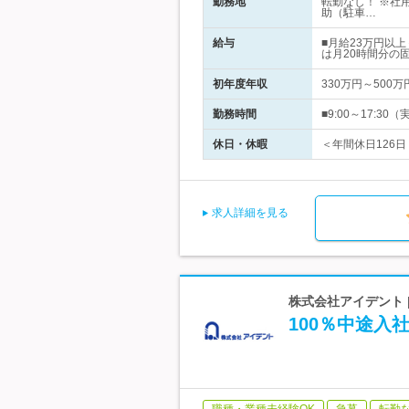
勤務地
転勤なし！ ※社
助（駐車…
給与
■月給23万円以
は月20時間分の
初年度年収
330万円～500万
勤務時間
■9:00～17:
休日・休暇
＜年間休日126日
求人詳細を見る
株式会社アイデント 
100％中途入