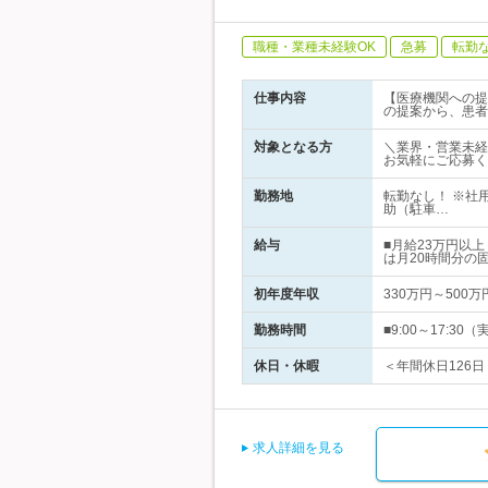
職種・業種未経験OK
急募
転勤
仕事内容
【医療機関への提
の提案から、患者
対象となる方
＼業界・営業未経
お気軽にご応募く
勤務地
転勤なし！ ※社
助（駐車…
給与
■月給23万円以
は月20時間分の
初年度年収
330万円～500万
勤務時間
■9:00～17:
休日・休暇
＜年間休日126日
求人詳細を見る