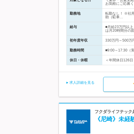
対象となる方
＼業界・営業未経
お気軽にご応募く
勤務地
転勤なし！ ※社
助（駐車…
給与
■月給23万円以
は月20時間分の
初年度年収
330万円～500万
勤務時間
■9:00～17:
休日・休暇
＜年間休日126日
求人詳細を見る
フクダライフテック兵
《尼崎》未経験