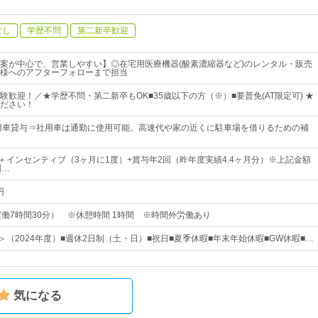
なし
学歴不問
第二新卒歓迎
案が中心で、営業しやすい】◎在宅用医療機器(酸素濃縮器など)のレンタル・販売
様へのアフターフォローまで担当
験歓迎！／★学歴不問・第二新卒もOK■35歳以下の方（※）■要普免(AT限定可) ★
ださい！
用車貸与⇒社用車は通勤に使用可能。高速代や家の近くに駐車場を借りるための補
上＋インセンティブ（3ヶ月に1度）+賞与年2回（昨年度実績4.4ヶ月分）※上記金額
固…
円
30（実働7時間30分） ※休憩時間 1時間 ※時間外労働あり
＞（2024年度）■週休2日制（土・日）■祝日■夏季休暇■年末年始休暇■GW休暇■…
気になる