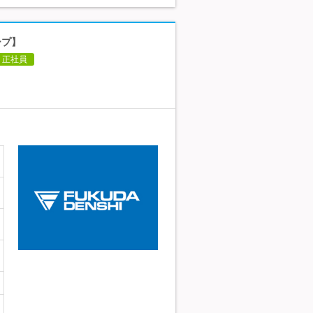
ープ】
正社員