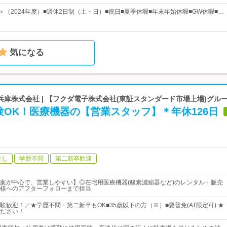
＞（2024年度）■週休2日制（土・日）■祝日■夏季休暇■年末年始休暇■GW休暇■…
気になる
庫株式会社 | 【フクダ電子株式会社(東証スタンダード市場上場)グル
OK！医療機器の【営業スタッフ】＊年休126日
なし
学歴不問
第二新卒歓迎
案が中心で、営業しやすい】◎在宅用医療機器(酸素濃縮器など)のレンタル・販売
様へのアフターフォローまで担当
験歓迎！／★学歴不問・第二新卒もOK■35歳以下の方（※）■要普免(AT限定可) ★
ださい！