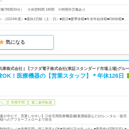
円
30（実働7時間30分） ※休憩時間 1時間 ※時間外労働あり
＞（2024年度）■週休2日制（土・日）■祝日■夏季休暇■年末年始休暇■GW休暇■…
気になる
庫株式会社 | 【フクダ電子株式会社(東証スタンダード市場上場)グル
OK！医療機器の【営業スタッフ】＊年休126日
なし
学歴不問
第二新卒歓迎
案が中心で、営業しやすい】◎在宅用医療機器(酸素濃縮器など)のレンタル・販売
様へのアフターフォローまで担当