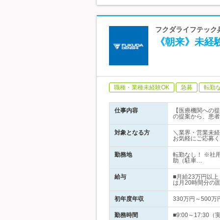
フクダライフテック兵
《朝来》未経験
職種・業種未経験OK
急募
転勤
仕事内容
【医療機関への提
の提案から、患者
対象となる方
＼業界・営業未経
お気軽にご応募く
勤務地
転勤なし！ ※社
助（駐車…
給与
■月給23万円以
は月20時間分の
初年度年収
330万円～500万
勤務時間
■9:00～17: