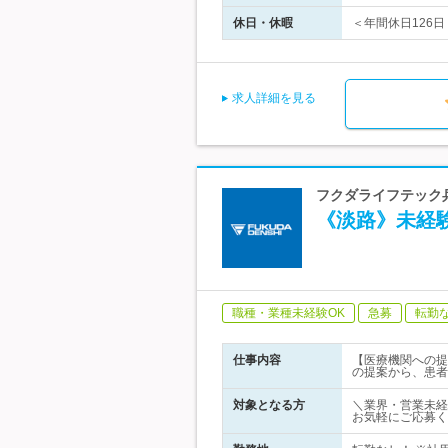
休日・休暇
＜年間休日126日
求人詳細を見る
フクダライフテック兵
《淡路》未経験
職種・業種未経験OK
急募
転勤
仕事内容
【医療機関への提
の提案から、患者
対象となる方
＼業界・営業未経
お気軽にご応募く