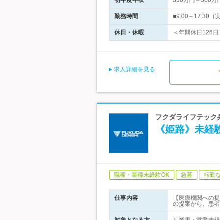
初年度年収
330万円～500万
勤務時間
■9:00～17:
休日・休暇
＜年間休日126日
求人詳細を見る
フクダライフテック兵
《姫路》未経験
職種・業種未経験OK
急募
転勤
仕事内容
【医療機関への提
の提案から、患者