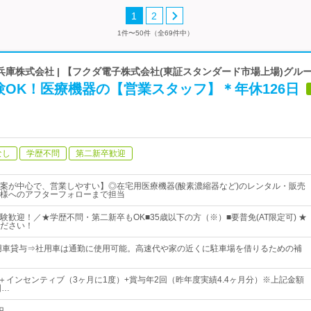
1
2
1件〜50件（全69件中）
庫株式会社 | 【フクダ電子株式会社(東証スタンダード市場上場)グル
OK！医療機器の【営業スタッフ】＊年休126日
なし
学歴不問
第二新卒歓迎
案が中心で、営業しやすい】◎在宅用医療機器(酸素濃縮器など)のレンタル・販売
様へのアフターフォローまで担当
験歓迎！／★学歴不問・第二新卒もOK■35歳以下の方（※）■要普免(AT限定可) ★
ださい！
用車貸与⇒社用車は通勤に使用可能。高速代や家の近くに駐車場を借りるための補
上＋インセンティブ（3ヶ月に1度）+賞与年2回（昨年度実績4.4ヶ月分）※上記金額
固…