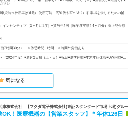
験歓迎！／★学歴不問・第二新卒もOK■35歳以下の方（※）■要普免(AT限定可) ★
ださい！
用車貸与⇒社用車は通勤に使用可能。高速代や家の近くに駐車場を借りるための補
上＋インセンティブ（3ヶ月に1度）+賞与年2回（昨年度実績4.4ヶ月分）※上記金額
固…
円
30（実働7時間30分） ※休憩時間 1時間 ※時間外労働あり
＞（2024年度）■週休2日制（土・日）■祝日■夏季休暇■年末年始休暇■GW休暇■…
気になる
庫株式会社 | 【フクダ電子株式会社(東証スタンダード市場上場)グル
OK！医療機器の【営業スタッフ】＊年休126日