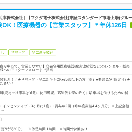
庫株式会社 | 【フクダ電子株式会社(東証スタンダード市場上場)グル
OK！医療機器の【営業スタッフ】＊年休126日
なし
学歴不問
第二新卒歓迎
案が中心で、営業しやすい】◎在宅用医療機器(酸素濃縮器など)のレンタル・販売
様へのアフターフォローまで担当
験歓迎！／★学歴不問・第二新卒もOK■35歳以下の方（※）■要普免(AT限定可) ★
ださい！
用車貸与⇒社用車は通勤に使用可能。高速代や家の近くに駐車場を借りるための補
上＋インセンティブ（3ヶ月に1度）+賞与年2回（昨年度実績4.4ヶ月分）※上記金額
固…
円
30（実働7時間30分） ※休憩時間 1時間 ※時間外労働あり