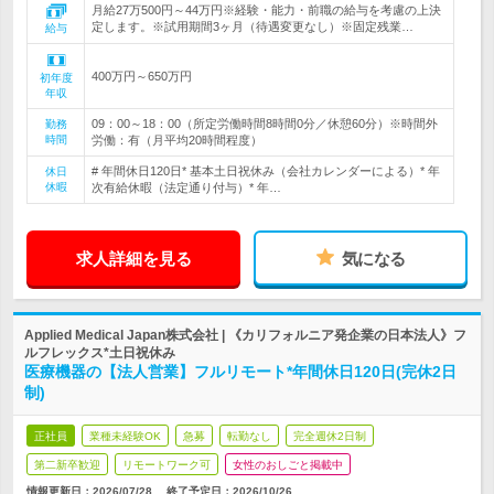
月給27万500円～44万円※経験・能力・前職の給与を考慮の上決
定します。※試用期間3ヶ月（待遇変更なし）※固定残業…
給与
400万円～650万円
初年度
年収
09：00～18：00（所定労働時間8時間0分／休憩60分）※時間外
勤務
時間
労働：有（月平均20時間程度）
# 年間休日120日* 基本土日祝休み（会社カレンダーによる）* 年
休日
休暇
次有給休暇（法定通り付与）* 年…
求人詳細を見る
気になる
Applied Medical Japan株式会社 | 《カリフォルニア発企業の日本法人》フ
ルフレックス*土日祝休み
医療機器の【法人営業】フルリモート*年間休日120日(完休2日
制)
正社員
業種未経験OK
急募
転勤なし
完全週休2日制
第二新卒歓迎
リモートワーク可
女性のおしごと掲載中
情報更新日：2026/07/28
終了予定日：
2026/10/26