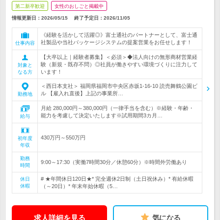
第二新卒歓迎
女性のおしごと掲載中
情報更新日：2026/05/15
終了予定日：
2026/11/05
《経験を活かして活躍◎》富士通社のパートナーとして、富士通
社製品や当社パッケージシステムの提案営業をお任せします！
仕事内容
【大卒以上｜経験者募集】＜必須＞◆法人向けの無形商材営業経
験（新規・既存不問）◎社員が働きやすい環境づくりに注力して
対象と
います！
なる方
＜西日本支社＞ 福岡県福岡市中央区赤坂1-16-10 読売舞鶴公園ビ
ル 【雇入れ直後】上記の事業所…
勤務地
月給 280,000円～380,000円（一律手当を含む）※経験・年齢・
能力を考慮して決定いたします※試用期間3カ月…
給与
430万円～550万円
初年度
年収
勤務
9:00～17:30（実働7時間30分／休憩60分）※時間外労働あり
時間
# ★年間休日120日★* 完全週休2日制（土日祝休み）* 有給休暇
休日
休暇
（～20日）* 年末年始休暇（5…
求人詳細を見る
気になる