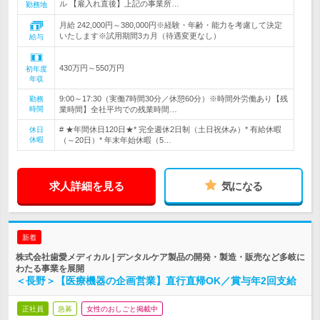
ル 【雇入れ直後】上記の事業所…
勤務地
月給 242,000円～380,000円※経験・年齢・能力を考慮して決定
いたします※試用期間3カ月（待遇変更なし）
給与
430万円～550万円
初年度
年収
9:00～17:30（実働7時間30分／休憩60分）※時間外労働あり【残
勤務
時間
業時間】全社平均での残業時間…
# ★年間休日120日★* 完全週休2日制（土日祝休み）* 有給休暇
休日
休暇
（～20日）* 年末年始休暇（5…
求人詳細を見る
気になる
新着
株式会社歯愛メディカル | デンタルケア製品の開発・製造・販売など多岐に
わたる事業を展開
＜長野＞【医療機器の企画営業】直行直帰OK／賞与年2回支給
正社員
急募
女性のおしごと掲載中