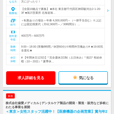
方にぴったり！
なる方
【全国19拠点で募集】 ■本社 東京都千代田区神田駿河台2-1-20-
3F ■旭川営業所 北海道旭…
勤務地
＜転勤ありの場合＞年俸 4,000,000円～（一律手当含む）※上記
には固定残業代（月62,900円～／30時間分）…
給与
400万円～600万円
初年度
年収
9:00～18:00 (実働8時間／休憩60分)※時間外労働あり# ★19:00完
勤務
時間
全退社★
# 【年間休日123日】* 完全週休2日制（土日休み）* 祝日* 有給休
休日
休暇
暇（10～20日）* 夏季休…
求人詳細を見る
気になる
新着
株式会社歯愛メディカル | デンタルケア製品の開発・製造・販売など多岐に
わたる事業を展開
＜東京＞女性スタッフ活躍中！【医療機器の企画営業】賞与年2