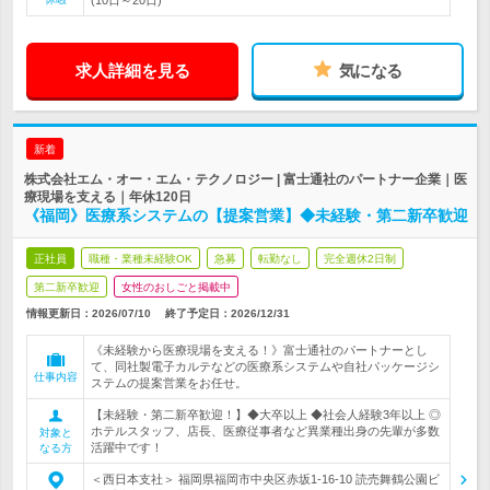
(10日～20日)
求人詳細を見る
気になる
新着
株式会社エム・オー・エム・テクノロジー | 富士通社のパートナー企業｜医
療現場を支える｜年休120日
《福岡》医療系システムの【提案営業】◆未経験・第二新卒歓迎
正社員
職種・業種未経験OK
急募
転勤なし
完全週休2日制
第二新卒歓迎
女性のおしごと掲載中
情報更新日：2026/07/10
終了予定日：
2026/12/31
《未経験から医療現場を支える！》富士通社のパートナーとし
て、同社製電子カルテなどの医療系システムや自社パッケージシ
仕事内容
ステムの提案営業をお任せ。
【未経験・第二新卒歓迎！】◆大卒以上 ◆社会人経験3年以上 ◎
ホテルスタッフ、店長、医療従事者など異業種出身の先輩が多数
対象と
活躍中です！
なる方
＜西日本支社＞ 福岡県福岡市中央区赤坂1-16-10 読売舞鶴公園ビ