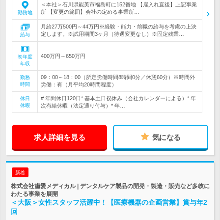
＜本社＞石川県能美市福島町に152番地 【雇入れ直後】上記事業
所 【変更の範囲】会社の定める事業所…
勤務地
月給27万500円～44万円※経験・能力・前職の給与を考慮の上決
定します。※試用期間3ヶ月（待遇変更なし）※固定残業…
給与
400万円～650万円
初年度
年収
09：00～18：00（所定労働時間8時間0分／休憩60分）※時間外
勤務
時間
労働：有（月平均20時間程度）
# 年間休日120日* 基本土日祝休み（会社カレンダーによる）* 年
休日
休暇
次有給休暇（法定通り付与）* 年…
求人詳細を見る
気になる
新着
株式会社歯愛メディカル | デンタルケア製品の開発・製造・販売など多岐に
わたる事業を展開
＜大阪＞女性スタッフ活躍中！【医療機器の企画営業】賞与年2
回