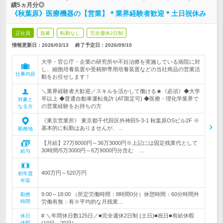
績5ヵ月分◎
《秋葉原》医療機器の【営業】＊業界経験者歓迎＊土日祝休み
正社員
急募
転勤なし
完全週休2日制
情報更新日：2026/03/13
終了予定日：
2026/09/10
大学・官公庁・企業の研究所や不妊治療を実施している病院に対
し、細胞培養装置や受精卵専用培養装置などの当社商品の営業活
仕事内容
動をお任せします！
＼業界経験者大歓迎／スキルを活かして働ける★《必須》◆大学
卒以上 ◆普通自動車運転免許 (AT限定可) ◆医療・理化学業界で
対象と
の営業経験をお持ちの方
なる方
《東京営業所》 東京都千代田区外神田5-3-1 秋葉原OSビル2F ※
基本的に転勤はありませんが、…
勤務地
【月給】27万8000円～36万3000円※上記には固定残業代として
30時間/5万3000円～6万9000円分含む …
給与
400万円～520万円
初年度
年収
9:00～18:00 （所定労働時間：8時間0分）休憩時間：60分時間外
勤務
時間
労働有無：有※平均的な月残業…
# ＼年間休日数125日／■完全週休2日制 (土日)■祝日■有給休暇
休日
休暇