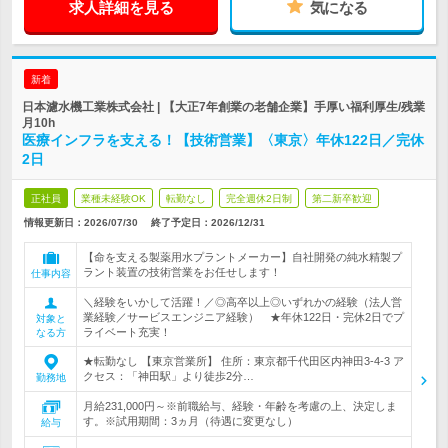
求人詳細を見る
気になる
新着
日本濾水機工業株式会社 | 【大正7年創業の老舗企業】手厚い福利厚生/残業
月10h
医療インフラを支える！【技術営業】〈東京〉年休122日／完休
2日
正社員
業種未経験OK
転勤なし
完全週休2日制
第二新卒歓迎
情報更新日：2026/07/30
終了予定日：
2026/12/31
【命を支える製薬用水プラントメーカー】自社開発の純水精製プ
ラント装置の技術営業をお任せします！
仕事内容
＼経験をいかして活躍！／◎高卒以上◎いずれかの経験（法人営
業経験／サービスエンジニア経験） ★年休122日・完休2日でプ
対象と
ライベート充実！
なる方
★転勤なし 【東京営業所】 住所：東京都千代田区内神田3-4-3 ア
クセス：「神田駅」より徒歩2分…
勤務地
月給231,000円～※前職給与、経験・年齢を考慮の上、決定しま
す。※試用期間：3ヵ月（待遇に変更なし）
給与