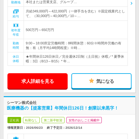
本社または営業支店、グループ…
勤務地
月給349,000円～422,000円（一律手当を含む）※固定残業代とし
て、（30,000円～40,000円／10～…
給与
500万円～650万円
初年度
年収
9:00～18:00所定労働時間：8時間休憩：60分※時間外労働の有
勤務
時間
無：有（月平均14時間程度）※時…
★年間休日126日休日／完全週休2日制（土日祝）休暇／* 夏季休
休日
休暇
暇：3日（8/13～8/15）* 年…
求人詳細を見る
気になる
シーマン株式会社
医療機器の【提案営業】年間休日126日！創業以来黒字！
正社員
転勤なし
第二新卒歓迎
女性のおしごと掲載中
情報更新日：2026/06/23
終了予定日：
2026/12/14