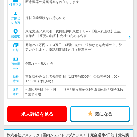
医療機器の提案営業をお任せします。
仕事内容
深耕営業経験をお持ちの方
対象と
なる方
東京支店／東京都千代田区神田東松下町45 【雇入れ直後】上記
事業所 【変更の範囲】会社の定める各事…
勤務地
月給25.1万円～36.4万円※経験・能力・適性などを考慮の上、決
定いたします。※試用期間3ヵ月（待遇同一）
給与
400万円～600万円
初年度
年収
事業場外みなし労働時間制（1日7時間30分）◇勤務例09：00～
勤務
時間
17：30（休憩60分）
* 週休2日制（土・日）、祝日* 年末年始休暇* 夏季休暇* 有給休暇
休日
休暇
* 慶弔休暇
求人詳細を見る
気になる
株式会社アステック | 国内シェアトップクラス！｜完全週休2日制｜賞与実