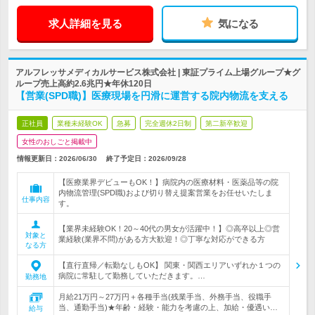
求人詳細を見る
気になる
アルフレッサメディカルサービス株式会社 | 東証プライム上場グループ★グ
ループ売上高約2.6兆円★年休120日
【営業(SPD職)】医療現場を円滑に運営する院内物流を支える
正社員
業種未経験OK
急募
完全週休2日制
第二新卒歓迎
女性のおしごと掲載中
情報更新日：2026/06/30
終了予定日：
2026/09/28
【医療業界デビューもOK！】病院内の医療材料・医薬品等の院
内物流管理(SPD職)および切り替え提案営業をお任せいたしま
仕事内容
す。
【業界未経験OK！20～40代の男女が活躍中！】◎高卒以上◎営
対象と
業経験(業界不問)がある方大歓迎！◎丁寧な対応ができる方
なる方
【直行直帰／転勤なしもOK】 関東・関西エリアいずれか１つの
病院に常駐して勤務していただきます。…
勤務地
月給21万円～27万円＋各種手当(残業手当、外務手当、役職手
当、通勤手当)★年齢・経験・能力を考慮の上、加給・優遇い…
給与