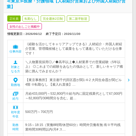
≪東京≫医療・介護領域【人材紹介営業および外国人材紹介営
業】
正社員
転勤なし
完全週休2日制
第二新卒歓迎
女性のおしごと掲載中
情報更新日：2026/06/12
終了予定日：
2026/11/30
《経験を活かしてキャリアアップできる》人材紹介・外国人材紹
介営業、管理職候補として裁量をもって邁進していただける仕事
仕事内容
です！
＼人物重視採用◎／◆高卒以上◆人材業界での営業経験（5年以
上） ◎これまでの経験をあなたの強みとして、新しいキャリア構
対象と
築に挑んでみませんか？
なる方
【東京事務所】 東京都千代田区霞が関1-4-2 大同生命霞が関ビル
4階 ※転勤なし 【雇入れ直後】…
勤務地
月給433,000円～532,800円※給与内に固定残業代として67,000円
～82,800円/30時間分を含む。超…
給与
500万円～700万円
初年度
年収
9:15～18:15（実働8時間/休憩60分）時間外労働有無:有※平均残
勤務
時間
業時間30時間以内/月# ス…