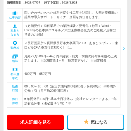
情報更新日：2026/07/07
終了予定日：
2026/12/28
問い合わせのあった歯科医院や技工所を訪問し、大型医療機器の
提案や導入サポート、セミナー企画をお任せします。
仕事内容
＜必須要件＞歯科業界での業務経験／要普免＜歓迎＞Word・
Excel等の基本操作スキル／大型医療機器販売のご経験／反響型
対象と
営業のご経験
なる方
＜長野営業所＞長野県長野市大字栗田2063 あさひスプレッド東
口ビル2F A ※直行直帰OK！ 【…
勤務地
月給27万500円～44万円※経験・能力・前職の給与を考慮の上決
定します。※試用期間3ヶ月（待遇変更なし）※固定残業…
給与
400万円～650万円
初年度
年収
09：00～18：00（所定労働時間8時間0分／休憩60分）※時間外
勤務
時間
労働：有（月平均20時間程度）
# 年間休日120日* 基本土日祝休み（会社カレンダーによる）* 年
休日
休暇
次有給休暇（法定通り付与）* 年…
求人詳細を見る
気になる