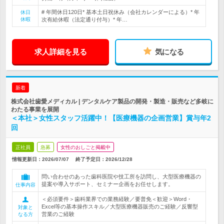
# 年間休日120日* 基本土日祝休み（会社カレンダーによる）* 年
休日
休暇
次有給休暇（法定通り付与）* 年…
求人詳細を見る
気になる
新着
株式会社歯愛メディカル | デンタルケア製品の開発・製造・販売など多岐に
わたる事業を展開
＜本社＞女性スタッフ活躍中！【医療機器の企画営業】賞与年2
回
正社員
急募
女性のおしごと掲載中
情報更新日：2026/07/07
終了予定日：
2026/12/28
問い合わせのあった歯科医院や技工所を訪問し、大型医療機器の
提案や導入サポート、セミナー企画をお任せします。
仕事内容
＜必須要件＞歯科業界での業務経験／要普免＜歓迎＞Word・
Excel等の基本操作スキル／大型医療機器販売のご経験／反響型
対象と
営業のご経験
なる方