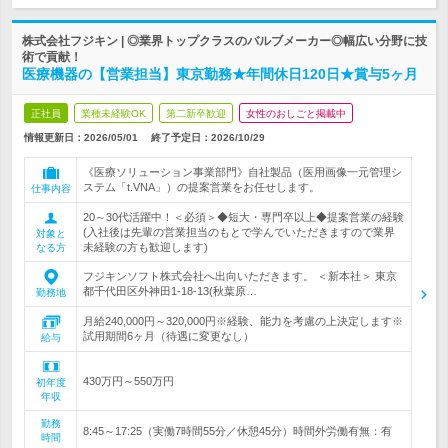
株式会社フジキン | ◎業界トップクラスのバルブメーカー◎幅広い分野に技
術で貢献！
医療機器の【営業担当】東京勤務★年間休日120日★賞与5ヶ月
正社員
業種未経験OK
第二新卒歓迎
女性のおしごと掲載中
情報更新日：2026/05/01
終了予定日：
2026/10/29
《医療ソリューション事業部門》自社製品（医用画像一元管理シ
ステム「t.VNA」）の提案営業をお任せします。
仕事内容
20～30代活躍中！＜必須＞◆短大・専門卒以上◆提案営業の経験
(入社後は先輩の営業担当のもとで学んでいただきますので業界
対象と
未経験の方も歓迎します)
なる方
フジキンソフト株式会社へ出向いただきます。 ＜新本社＞ 東京
都千代田区外神田1-18-13(秋葉原…
勤務地
月給240,000円～320,000円※経験、能力を考慮の上決定します※
試用期間6ヶ月（待遇に変更なし）
給与
430万円～550万円
初年度
年収
勤務
8:45～17:25（実働7時間55分／休憩45分）時間外労働有無：有
時間