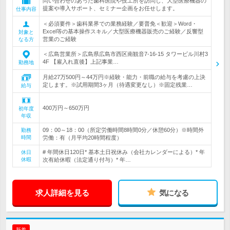
問い合わせのあった歯科医院や技工所を訪問し、大型医療機器の
提案や導入サポート、セミナー企画をお任せします。
仕事内容
＜必須要件＞歯科業界での業務経験／要普免＜歓迎＞Word・
Excel等の基本操作スキル／大型医療機器販売のご経験／反響型
対象と
営業のご経験
なる方
＜広島営業所＞広島県広島市西区南観音7-16-15 タワービル川村3
4F 【雇入れ直後】上記事業…
勤務地
月給27万500円～44万円※経験・能力・前職の給与を考慮の上決
定します。※試用期間3ヶ月（待遇変更なし）※固定残業…
給与
400万円～650万円
初年度
年収
09：00～18：00（所定労働時間8時間0分／休憩60分）※時間外
勤務
時間
労働：有（月平均20時間程度）
# 年間休日120日* 基本土日祝休み（会社カレンダーによる）* 年
休日
休暇
次有給休暇（法定通り付与）* 年…
求人詳細を見る
気になる
新着