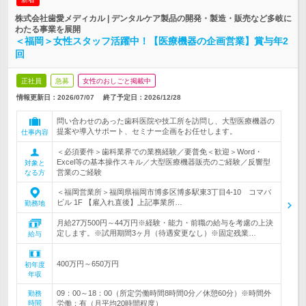
株式会社歯愛メディカル | デンタルケア製品の開発・製造・販売など多岐に
わたる事業を展開
＜福岡＞女性スタッフ活躍中！【医療機器の企画営業】賞与年2
回
正社員
急募
女性のおしごと掲載中
情報更新日：2026/07/07
終了予定日：
2026/12/28
問い合わせのあった歯科医院や技工所を訪問し、大型医療機器の
提案や導入サポート、セミナー企画をお任せします。
仕事内容
＜必須要件＞歯科業界での業務経験／要普免＜歓迎＞Word・
Excel等の基本操作スキル／大型医療機器販売のご経験／反響型
対象と
営業のご経験
なる方
＜福岡営業所＞福岡県福岡市博多区博多駅東3丁目4-10 コマバ
ビル 1F 【雇入れ直後】上記事業所…
勤務地
月給27万500円～44万円※経験・能力・前職の給与を考慮の上決
定します。※試用期間3ヶ月（待遇変更なし）※固定残業…
給与
400万円～650万円
初年度
年収
09：00～18：00（所定労働時間8時間0分／休憩60分）※時間外
勤務
時間
労働：有（月平均20時間程度）