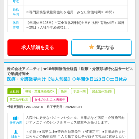
年収
勤務
※専門業務型裁量労働制を適用（みなし労働時間9.5時間）
時間
【年間休日125日】* 完全週休2日制(土日)* 祝日* 有給休暇：10日
休日
休暇
～20日（入社半年経過後1…
求人詳細を見る
気になる
株式会社アメニティ | ★18年間無借金経営！医療・介護領域特化型サービス
で業績好調★
医療・介護業界向け【法人営業】◇年間休日123日◇土日休み
正社員
職種・業種未経験OK
急募
学歴不問
完全週休2日制
第二新卒歓迎
女性のおしごと掲載中
情報更新日：2026/06/18
終了予定日：
2026/08/31
入院中に必要なパジャマやタオル、日用品など病院・介護施設向
けアメニティのレンタルサービス提案をお任せします。
仕事内容
＜必須＞■高卒以上■普通自動車免許（AT限定可）■営業経験また
は何らかの折衝経験 ＊人と接する仕事が好きで社会に貢献したい
対象と