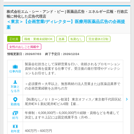
株式会社エム・シー・アンド・ピー | 医薬品広告・エネルギー広報・行政広
報に特化した広告代理店
＜東京＞【企画営業/ディレクター】医療用医薬品広告の企画提
案
正社員
職種・業種未経験OK
急募
転勤なし
完全週休2日制
女性のおしごと掲載中
情報更新日：2026/07/03
終了予定日：
2026/12/24
製薬会社担当として深耕営業を行い、依頼されるプロモーション
資材の企画を提案する仕事です。受注後の進行管理やディレクシ
仕事内容
ョンもお任せします。
＜必須要件＞大卒以上、無形商材の法人営業または医薬品業界で
対象と
の企画営業経験をお持ちの方
なる方
【転勤なし／ＵＩターン歓迎】 東京オフィス／東京都千代田区紀
尾井町4-1 新紀尾井町ビル6階 【雇…
勤務地
年俸制：4,008,000円～6,000,000円※経験・資格などを考慮して
決定します※上記には固定残業手当（月45…
給与
400万円～600万円
初年度