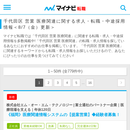
千代田区 営業 医療関連に関する求人・転職・中途採用
情報＜8/7（金）更新＞
マイナビ転職では「千代田区 営業 医療関連」に関連する転職・求人・中途採
用情報を多数掲載中!「千代田区 営業 医療関連」の転職・求人情報を探してい
るあなたにおすすめのお仕事を掲載しています。「千代田区 営業 医療関連」
に関連するキーワードからも転職・求人情報をお探しいただけるので、あなた
にぴったりのお仕事を見つけてみてください!
1～50件 (全779件中)
…
1
2
3
4
5
16
新着
株式会社エム・オー・エム・テクノロジー | 富士通社のパートナー企業｜医
療現場を支える｜年休120日
《福岡》医療関連情報システムの【提案営業】◆経験者募集！
正社員
業種未経験OK
急募
転勤なし
完全週休2日制