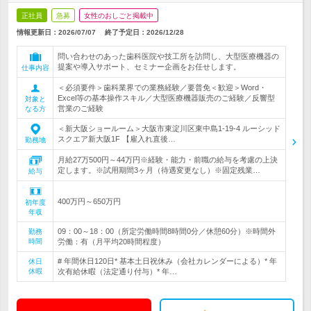
正社員
急募
女性のおしごと掲載中
情報更新日：2026/07/07
終了予定日：
2026/12/28
問い合わせのあった歯科医院や技工所を訪問し、大型医療機器の
提案や導入サポート、セミナー企画をお任せします。
仕事内容
＜必須要件＞歯科業界での業務経験／要普免＜歓迎＞Word・
Excel等の基本操作スキル／大型医療機器販売のご経験／反響型
対象と
営業のご経験
なる方
＜新大阪ショールーム＞大阪市東淀川区東中島1-19-4 ルーシッド
スクエア新大阪1F 【雇入れ直後…
勤務地
月給27万500円～44万円※経験・能力・前職の給与を考慮の上決
定します。※試用期間3ヶ月（待遇変更なし）※固定残業…
給与
400万円～650万円
初年度
年収
09：00～18：00（所定労働時間8時間0分／休憩60分）※時間外
勤務
時間
労働：有（月平均20時間程度）
# 年間休日120日* 基本土日祝休み（会社カレンダーによる）* 年
休日
休暇
次有給休暇（法定通り付与）* 年…