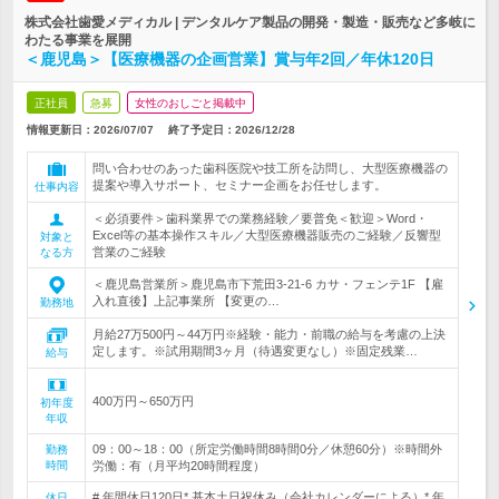
株式会社歯愛メディカル | デンタルケア製品の開発・製造・販売など多岐に
わたる事業を展開
＜鹿児島＞【医療機器の企画営業】賞与年2回／年休120日
正社員
急募
女性のおしごと掲載中
情報更新日：2026/07/07
終了予定日：
2026/12/28
問い合わせのあった歯科医院や技工所を訪問し、大型医療機器の
提案や導入サポート、セミナー企画をお任せします。
仕事内容
＜必須要件＞歯科業界での業務経験／要普免＜歓迎＞Word・
Excel等の基本操作スキル／大型医療機器販売のご経験／反響型
対象と
営業のご経験
なる方
＜鹿児島営業所＞鹿児島市下荒田3-21-6 カサ・フェンテ1F 【雇
入れ直後】上記事業所 【変更の…
勤務地
月給27万500円～44万円※経験・能力・前職の給与を考慮の上決
定します。※試用期間3ヶ月（待遇変更なし）※固定残業…
給与
400万円～650万円
初年度
年収
09：00～18：00（所定労働時間8時間0分／休憩60分）※時間外
勤務
時間
労働：有（月平均20時間程度）
# 年間休日120日* 基本土日祝休み（会社カレンダーによる）* 年
休日