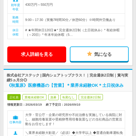
430万円～550万円
初年度
年収
勤務
9:00～17:30（実働7時間30分／休憩60分）※時間外労働あり
時間
# ★年間休日120日★* 完全週休2日制（土日祝休み）* 有給休暇
休日
休暇
（～20日）* 年末年始休暇（5…
求人詳細を見る
気になる
株式会社アステック | 国内シェアトップクラス！｜完全週休2日制｜賞与実
績5ヵ月分◎
《秋葉原》医療機器の【営業】＊業界未経験OK＊土日祝休み
正社員
業種未経験OK
急募
転勤なし
完全週休2日制
情報更新日：2026/03/19
終了予定日：
2026/09/10
大学・官公庁・企業の研究所や不妊治療を実施している病院に対
し、細胞培養装置や受精卵専用培養装置などの当社商品の営業活
仕事内容
動をお任せします！
＼業界未経験大歓迎／《必須》◆大学卒以上 ◆普通自動車運転免