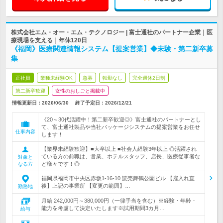
株式会社エム・オー・エム・テクノロジー | 富士通社のパートナー企業｜医
療現場を支える｜年休120日
《福岡》医療関連情報システム【提案営業】◆未験・第二新卒募
集
正社員
業種未経験OK
急募
転勤なし
完全週休2日制
第二新卒歓迎
女性のおしごと掲載中
情報更新日：2026/06/30
終了予定日：
2026/12/21
《20～30代活躍中！第二新卒歓迎◎》富士通社のパートナーとし
て、富士通社製品や当社パッケージシステムの提案営業をお任せ
仕事内容
します！
【業界未経験歓迎】■大卒以上 ■社会人経験3年以上 ◎活躍され
ている方の前職は、営業、ホテルスタッフ、店長、医療従事者な
対象と
ど様々です！◎
なる方
福岡県福岡市中央区赤坂1-16-10 読売舞鶴公園ビル 【雇入れ直
後】上記の事業所 【変更の範囲】…
勤務地
月給 242,000円～380,000円（一律手当を含む）※経験・年齢・
能力を考慮して決定いたします※試用期間3カ月…
給与