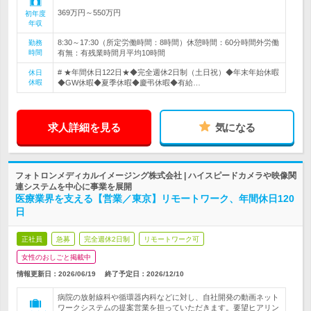
369万円～550万円
初年度
年収
8:30～17:30（所定労働時間：8時間）休憩時間：60分時間外労働
勤務
時間
有無：有残業時間月平均10時間
# ★年間休日122日★◆完全週休2日制（土日祝）◆年末年始休暇
休日
休暇
◆GW休暇◆夏季休暇◆慶弔休暇◆有給…
求人詳細を見る
気になる
フォトロンメディカルイメージング株式会社 | ハイスピードカメラや映像関
連システムを中心に事業を展開
医療業界を支える【営業／東京】リモートワーク、年間休日120
日
正社員
急募
完全週休2日制
リモートワーク可
女性のおしごと掲載中
情報更新日：2026/06/19
終了予定日：
2026/12/10
病院の放射線科や循環器内科などに対し、自社開発の動画ネット
ワークシステムの提案営業を担っていただきます。要望ヒアリン