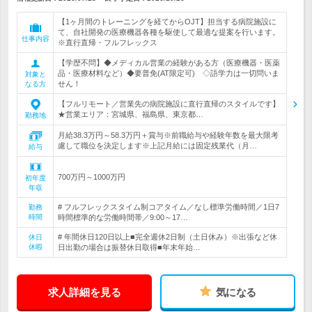
【1ヶ月間のトレーニングを経てからOJT】担当する病院施設に
て、自社開発の医療機器各種を駆使して最適な提案を行います。
仕事内容
※直行直帰・フルフレックス
【学歴不問】◆メディカル営業の経験がある方（医療機器・医薬
品・医療材料など）◆要普免(AT限定可) ◇語学力は一切問いま
対象と
せん！
なる方
【フルリモート／営業先の病院施設に直行直帰のスタイルです】
★営業エリア：宮城県、福島県、東京都…
勤務地
月給38.3万円～58.3万円＋賞与※前職給与や経験年数を最大限考
慮して職位を決定します※上記月給には固定残業代（月…
給与
700万円～1000万円
初年度
年収
# フルフレックスタイム制コアタイム／なし標準労働時間／1日7
勤務
時間
時間標準的な労働時間帯／9:00～17…
# 年間休日120日以上■完全週休2日制（土日休み）※出張など休
休日
休暇
日出勤の場合は振替休日取得■年末年始…
求人詳細を見る
気になる