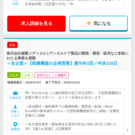
休暇
次有給休暇（法定通り付与）* 年…
求人詳細を見る
気になる
新着
株式会社歯愛メディカル | デンタルケア製品の開発・製造・販売など多岐に
わたる事業を展開
＜名古屋＞【医療機器の企画営業】賞与年2回／年休120日
正社員
急募
女性のおしごと掲載中
情報更新日：2026/07/07
終了予定日：
2026/12/28
問い合わせのあった歯科医院や技工所を訪問し、大型医療機器の
提案や導入サポート、セミナー企画をお任せします。
仕事内容
＜必須要件＞歯科業界での業務経験／要普免＜歓迎＞Word・
Excel等の基本操作スキル／大型医療機器販売のご経験／反響型
対象と
営業のご経験
なる方
＜名古屋営業所＞愛知県名古屋市中区丸の内2-18-22 三博ビル
307 【雇入れ直後】上記事業所…
勤務地