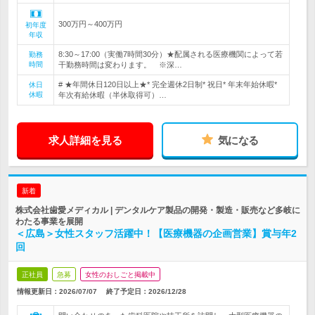
300万円～400万円
初年度
年収
8:30～17:00（実働7時間30分）★配属される医療機関によって若
勤務
時間
干勤務時間は変わります。 ※深…
# ★年間休日120日以上★* 完全週休2日制* 祝日* 年末年始休暇*
休日
休暇
年次有給休暇（半休取得可）…
求人詳細を見る
気になる
新着
株式会社歯愛メディカル | デンタルケア製品の開発・製造・販売など多岐に
わたる事業を展開
＜広島＞女性スタッフ活躍中！【医療機器の企画営業】賞与年2
回
正社員
急募
女性のおしごと掲載中
情報更新日：2026/07/07
終了予定日：
2026/12/28