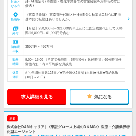
許 (AT限定可) ※医療・理化学業界での営業経験をお持ちの方は
対象と
優遇！
なる方
《東京営業所》 東京都千代田区外神田5-3-1 秋葉原OSビル2F ※
基本的に転勤はありませんが、…
勤務地
【月給】250,000円～321,000円※上記には固定残業代として30時
間/46,000円～61,000円分含む …
給与
350万円～480万円
初年度
年収
9:00～18:00 （所定労働時間：8時間0分）休憩時間：60分時間外
勤務
時間
労働有無：有※平均的な月残業…
# ＼年間休日数125日／■完全週休2日制 (土日)■祝日■有給休暇
休日
休暇
(10日～20日)
求人詳細を見る
気になる
新着
株式会社D&Mキャリア | 《東証グロース上場のD＆MGr》医療・介護業界特
化型エージェント