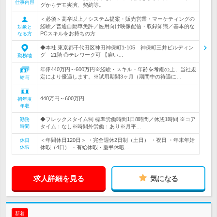
仕事内容
グからデモ実演、契約等。
＜必須＞高卒以上／システム提案・販売営業・マーケティングの
経験／普通自動車免許／医用向け映像配信・収録知識／基本的な
対象と
PCスキルをお持ちの方
なる方
◆本社 東京都千代田区神田神保町1-105 神保町三井ビルディン
グ 21階 ◎テレワーク可 【雇い…
勤務地
年俸440万円～600万円※経験・スキル・年齢を考慮の上、当社規
定により優遇します。※試用期間3ヶ月（期間中の待遇に…
給与
440万円～600万円
初年度
年収
◆フレックスタイム制 標準労働時間1日8時間／休憩1時間 ※コア
勤務
時間
タイム：なし※時間外労働：あり※月平…
＜年間休日120日＞ ・完全週休2日制（土日） ・祝日 ・年末年始
休日
休暇
休暇（4日） ・有給休暇・慶弔休暇…
求人詳細を見る
気になる
新着