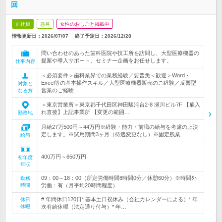
回
正社員
急募
女性のおしごと掲載中
情報更新日：2026/07/07
終了予定日：
2026/12/28
問い合わせのあった歯科医院や技工所を訪問し、大型医療機器の
提案や導入サポート、セミナー企画をお任せします。
仕事内容
＜必須要件＞歯科業界での業務経験／要普免＜歓迎＞Word・
Excel等の基本操作スキル／大型医療機器販売のご経験／反響型
対象と
営業のご経験
なる方
＜東京営業所＞東京都千代田区神田駿河台2-8 瀬川ビル7F 【雇入
れ直後】上記事業所 【変更の範囲…
勤務地
月給27万500円～44万円※経験・能力・前職の給与を考慮の上決
定します。※試用期間3ヶ月（待遇変更なし）※固定残業…
給与
400万円～650万円
初年度
年収
09：00～18：00（所定労働時間8時間0分／休憩60分）※時間外
勤務
時間
労働：有（月平均20時間程度）
# 年間休日120日* 基本土日祝休み（会社カレンダーによる）* 年
休日
休暇
次有給休暇（法定通り付与）* 年…