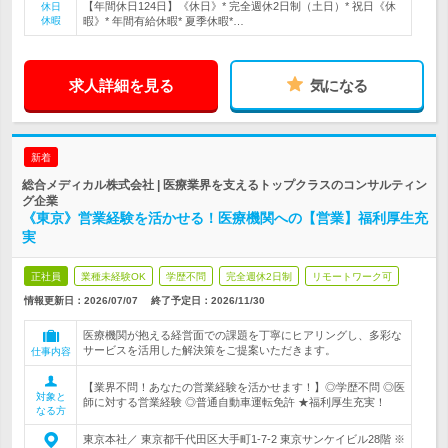
【年間休日124日】《休日》* 完全週休2日制（土日）* 祝日《休
休日
休暇
暇》* 年間有給休暇* 夏季休暇*…
求人詳細を見る
気になる
新着
総合メディカル株式会社 | 医療業界を支えるトップクラスのコンサルティン
グ企業
《東京》営業経験を活かせる！医療機関への【営業】福利厚生充
実
正社員
業種未経験OK
学歴不問
完全週休2日制
リモートワーク可
情報更新日：2026/07/07
終了予定日：
2026/11/30
医療機関が抱える経営面での課題を丁寧にヒアリングし、多彩な
サービスを活用した解決策をご提案いただきます。
仕事内容
【業界不問！あなたの営業経験を活かせます！】◎学歴不問 ◎医
対象と
師に対する営業経験 ◎普通自動車運転免許 ★福利厚生充実！
なる方
東京本社／ 東京都千代田区大手町1-7-2 東京サンケイビル28階 ※