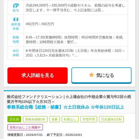
月給294,000円～330,000円※経験やスキル、前職の給与を考慮し
決定します。※一律手当含む。※上記金額には固…
給与
450万円～550万円
初年度
年収
8:45～17:30(実働8時間）休憩時間：45分時間外労働有無：有残
勤務
時間
業時間：10時間程※期末・繁忙…
# 年間休日126日完全週休2日制（土日祝）年次有給休暇：10日～
休日
休暇
20日（入社3ヶ月経過後付与）* …
求人詳細を見る
気になる
株式会社ファンドクリエーション | ☆上場会社の中核企業☆賞与年2回☆残
業月平均10h以下☆月30万～
事務系総合職【総務・秘書】☆土日祝休み ☆年休120日以上
正社員
業種未経験OK
急募
転勤なし
学歴不問
完全週休2日制
女性のおしごと掲載中
情報更新日：2026/07/31
終了予定日：
2026/10/01