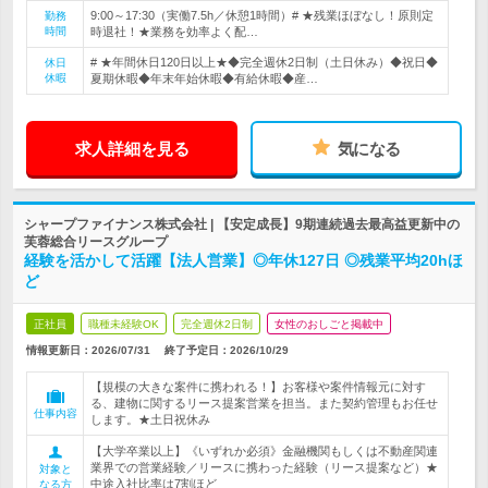
9:00～17:30（実働7.5h／休憩1時間）# ★残業ほぼなし！原則定
勤務
時間
時退社！★業務を効率よく配…
# ★年間休日120日以上★◆完全週休2日制（土日休み）◆祝日◆
休日
休暇
夏期休暇◆年末年始休暇◆有給休暇◆産…
求人詳細を見る
気になる
シャープファイナンス株式会社 | 【安定成長】9期連続過去最高益更新中の
芙蓉総合リースグループ
経験を活かして活躍【法人営業】◎年休127日 ◎残業平均20hほ
ど
正社員
職種未経験OK
完全週休2日制
女性のおしごと掲載中
情報更新日：2026/07/31
終了予定日：
2026/10/29
【規模の大きな案件に携われる！】お客様や案件情報元に対す
る、建物に関するリース提案営業を担当。また契約管理もお任せ
仕事内容
します。★土日祝休み
【大学卒業以上】《いずれか必須》金融機関もしくは不動産関連
業界での営業経験／リースに携わった経験（リース提案など）★
対象と
中途入社比率は7割ほど
なる方