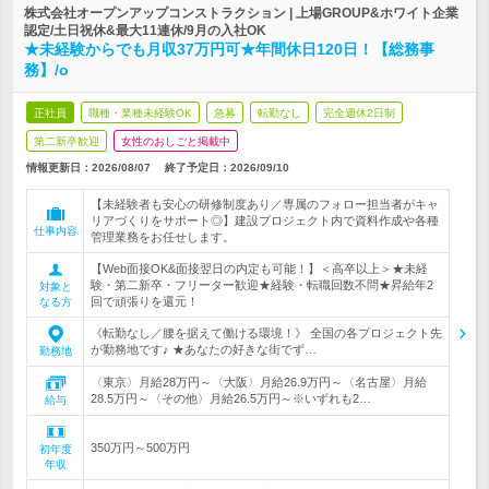
株式会社オープンアップコンストラクション | 上場GROUP&ホワイト企業
認定/土日祝休&最大11連休/9月の入社OK
★未経験からでも月収37万円可★年間休日120日！【総務事
務】/o
正社員
職種・業種未経験OK
急募
転勤なし
完全週休2日制
第二新卒歓迎
女性のおしごと掲載中
情報更新日：2026/08/07
終了予定日：
2026/09/10
【未経験者も安心の研修制度あり／専属のフォロー担当者がキャ
リアづくりをサポート◎】建設プロジェクト内で資料作成や各種
仕事内容
管理業務をお任せします。
【Web面接OK&面接翌日の内定も可能！】＜高卒以上＞★未経
験・第二新卒・フリーター歓迎★経験・転職回数不問★昇給年2
対象と
回で頑張りを還元！
なる方
《転勤なし／腰を据えて働ける環境！》 全国の各プロジェクト先
が勤務地です♪ ★あなたの好きな街でず…
勤務地
〈東京〉月給28万円～〈大阪〉月給26.9万円～〈名古屋〉月給
28.5万円～〈その他〉月給26.5万円～※いずれも2…
給与
350万円～500万円
初年度
年収