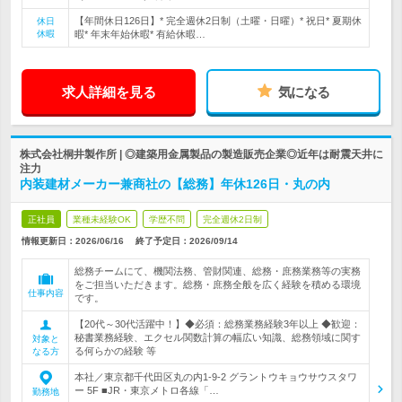
【年間休日126日】* 完全週休2日制（土曜・日曜）* 祝日* 夏期休
休日
休暇
暇* 年末年始休暇* 有給休暇…
求人詳細を見る
気になる
株式会社桐井製作所 | ◎建築用金属製品の製造販売企業◎近年は耐震天井に
注力
内装建材メーカー兼商社の【総務】年休126日・丸の内
正社員
業種未経験OK
学歴不問
完全週休2日制
情報更新日：2026/06/16
終了予定日：
2026/09/14
総務チームにて、機関法務、管財関連、総務・庶務業務等の実務
をご担当いただきます。総務・庶務全般を広く経験を積める環境
仕事内容
です。
【20代～30代活躍中！】◆必須：総務業務経験3年以上 ◆歓迎：
秘書業務経験、エクセル関数計算の幅広い知識、総務領域に関す
対象と
る何らかの経験 等
なる方
本社／東京都千代田区丸の内1-9-2 グラントウキョウサウスタワ
ー 5F ■JR・東京メトロ各線「…
勤務地