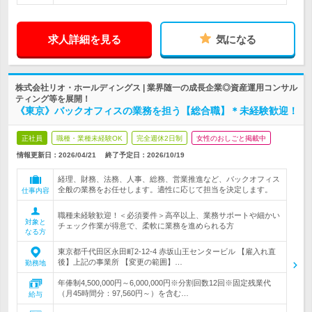
求人詳細を見る
気になる
株式会社リオ・ホールディングス | 業界随一の成長企業◎資産運用コンサル
ティング等を展開！
《東京》バックオフィスの業務を担う【総合職】＊未経験歓迎！
正社員
職種・業種未経験OK
完全週休2日制
女性のおしごと掲載中
情報更新日：2026/04/21
終了予定日：
2026/10/19
経理、財務、法務、人事、総務、営業推進など、バックオフィス
全般の業務をお任せします。適性に応じて担当を決定します。
仕事内容
職種未経験歓迎！＜必須要件＞高卒以上、業務サポートや細かい
対象と
チェック作業が得意で、柔軟に業務を進められる方
なる方
東京都千代田区永田町2-12-4 赤坂山王センタービル 【雇入れ直
後】上記の事業所 【変更の範囲】…
勤務地
年俸制4,500,000円～6,000,000円※分割回数12回※固定残業代
（月45時間分：97,560円～）を含む…
給与