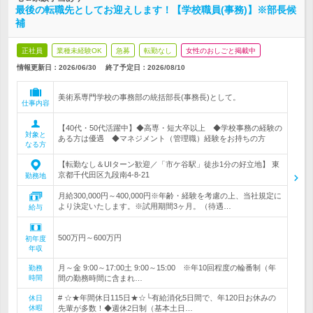
最後の転職先としてお迎えします！【学校職員(事務)】※部長候
補
正社員
業種未経験OK
急募
転勤なし
女性のおしごと掲載中
情報更新日：2026/06/30
終了予定日：
2026/08/10
美術系専門学校の事務部の統括部長(事務長)として。
仕事内容
【40代・50代活躍中】◆高専・短大卒以上 ◆学校事務の経験の
対象と
ある方は優遇 ◆マネジメント（管理職）経験をお持ちの方
なる方
【転勤なし＆UIターン歓迎／「市ケ谷駅」徒歩1分の好立地】 東
京都千代田区九段南4-8-21
勤務地
月給300,000円～400,000円※年齢・経験を考慮の上、当社規定に
より決定いたします。※試用期間3ヶ月。（待遇…
給与
500万円～600万円
初年度
年収
月～金 9:00～17:00土 9:00～15:00 ※年10回程度の輪番制（年
勤務
時間
間の勤務時間に含まれ…
# ☆★年間休日115日★☆└有給消化5日間で、年120日お休みの
休日
休暇
先輩が多数！◆週休2日制（基本土日…