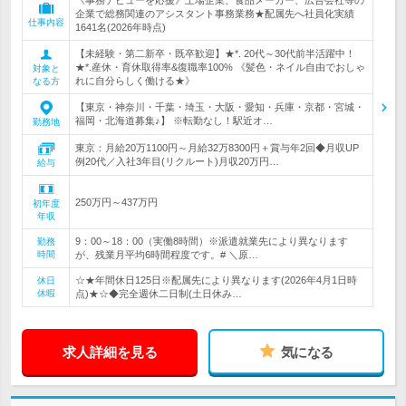
《事務デビューを応援》上場企業、食品メーカー、広告会社等の
企業で総務関連のアシスタント事務業務★配属先へ社員化実績
仕事内容
1641名(2026年時点)
【未経験・第二新卒・既卒歓迎】★*. 20代～30代前半活躍中！
★*.産休・育休取得率&復職率100% 《髪色・ネイル自由でおしゃ
対象と
れに自分らしく働ける★》
なる方
【東京・神奈川・千葉・埼玉・大阪・愛知・兵庫・京都・宮城・
福岡・北海道募集♪】 ※転勤なし！駅近オ…
勤務地
東京：月給20万1100円～月給32万8300円＋賞与年2回◆月収UP
例20代／入社3年目(リクルート)月収20万円…
給与
250万円～437万円
初年度
年収
9：00～18：00（実働8時間）※派遣就業先により異なります
勤務
時間
が、残業月平均6時間程度です。# ＼原…
☆★年間休日125日※配属先により異なります(2026年4月1日時
休日
休暇
点)★☆◆完全週休二日制(土日休み…
求人詳細を見る
気になる