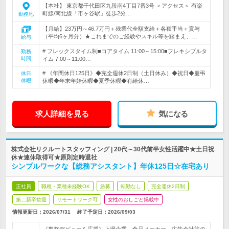
【本社】 東京都千代田区九段南4丁目7番3号 ＜アクセス＞ 有楽
町線/南北線「市ヶ谷駅」徒歩2分…
勤務地
【月給】23万円～46.7万円＋残業代全額支給＋各種手当＋賞与
（平均6ヶ月分）★これまでのご経験やスキル等を踏まえ、…
給与
# フレックスタイム制■コアタイム 11:00～15:00■フレキシブルタ
勤務
時間
イム 7:00～11:00…
# 《年間休日125日》◆完全週休2日制（土日休み）◆祝日◆慶弔
休日
休暇
休暇◆年末年始休暇◆夏季休暇◆有給休…
求人詳細を見る
気になる
株式会社リクルートスタッフィング | 20代～30代前半女性活躍中★土日祝
休★連休取得可★原則定時退社
シンプルワークな【総務アシスタント】年休125日☆在宅あり
正社員
職種・業種未経験OK
急募
転勤なし
完全週休2日制
第二新卒歓迎
リモートワーク可
女性のおしごと掲載中
情報更新日：2026/07/31
終了予定日：
2026/09/03