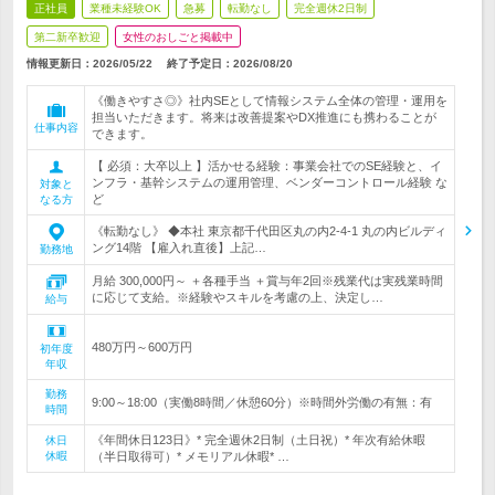
正社員
業種未経験OK
急募
転勤なし
完全週休2日制
第二新卒歓迎
女性のおしごと掲載中
情報更新日：2026/05/22
終了予定日：
2026/08/20
《働きやすさ◎》社内SEとして情報システム全体の管理・運用を
担当いただきます。将来は改善提案やDX推進にも携わることが
仕事内容
できます。
【 必須：大卒以上 】活かせる経験：事業会社でのSE経験と、イ
ンフラ・基幹システムの運用管理、ベンダーコントロール経験 な
対象と
ど
なる方
《転勤なし》 ◆本社 東京都千代田区丸の内2-4-1 丸の内ビルディ
ング14階 【雇入れ直後】上記…
勤務地
月給 300,000円～ ＋各種手当 ＋賞与年2回※残業代は実残業時間
に応じて支給。※経験やスキルを考慮の上、決定し…
給与
480万円～600万円
初年度
年収
勤務
9:00～18:00（実働8時間／休憩60分）※時間外労働の有無：有
時間
《年間休日123日》* 完全週休2日制（土日祝）* 年次有給休暇
休日
休暇
（半日取得可）* メモリアル休暇* …