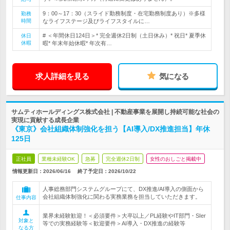
9：00～17：30（スライド勤務制度・在宅勤務制度あり）※多様
勤務
時間
なライフステージ及びライフスタイルに…
# ＜年間休日124日＞* 完全週休2日制（土日休み）* 祝日* 夏季休
休日
休暇
暇* 年末年始休暇* 年次有…
求人詳細を見る
気になる
サムティホールディングス株式会社 | 不動産事業を展開し持続可能な社会の
実現に貢献する成長企業
《東京》会社組織体制強化を担う【AI導入/DX推進担当】年休
125日
正社員
業種未経験OK
急募
完全週休2日制
女性のおしごと掲載中
情報更新日：2026/06/16
終了予定日：
2026/10/22
人事総務部門システムグループにて、DX推進/AI導入の側面から
会社組織体制強化に関わる実務業務を担当していただきます。
仕事内容
業界未経験歓迎！＜必須要件＞大卒以上／PL経験やIT部門・SIer
対象と
等での実務経験等＜歓迎要件＞AI導入・DX推進の経験等
なる方