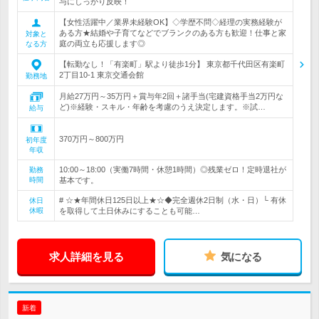
与にしっかり反映！
【女性活躍中／業界未経験OK】◇学歴不問◇経理の実務経験が
ある方★結婚や子育てなどでブランクのある方も歓迎！仕事と家
対象と
庭の両立も応援します◎
なる方
【転勤なし！「有楽町」駅より徒歩1分】 東京都千代田区有楽町
2丁目10-1 東京交通会館
勤務地
月給27万円～35万円＋賞与年2回＋諸手当(宅建資格手当2万円な
ど)※経験・スキル・年齢を考慮のうえ決定します。※試…
給与
370万円～800万円
初年度
年収
10:00～18:00（実働7時間・休憩1時間）◎残業ゼロ！定時退社が
勤務
時間
基本です。
# ☆★年間休日125日以上★☆◆完全週休2日制（水・日）└ 有休
休日
休暇
を取得して土日休みにすることも可能…
求人詳細を見る
気になる
新着