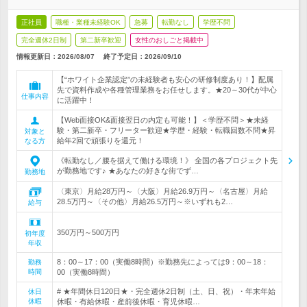
正社員
職種・業種未経験OK
急募
転勤なし
学歴不問
完全週休2日制
第二新卒歓迎
女性のおしごと掲載中
情報更新日：2026/08/07
終了予定日：
2026/09/10
【“ホワイト企業認定”の未経験者も安心の研修制度あり！】配属
先で資料作成や各種管理業務をお任せします。★20～30代が中心
仕事内容
に活躍中！
【Web面接OK&面接翌日の内定も可能！】＜学歴不問＞★未経
験・第二新卒・フリーター歓迎★学歴・経験・転職回数不問★昇
対象と
給年2回で頑張りを還元！
なる方
《転勤なし／腰を据えて働ける環境！》 全国の各プロジェクト先
が勤務地です♪ ★あなたの好きな街でず…
勤務地
〈東京〉月給28万円～〈大阪〉月給26.9万円～〈名古屋〉月給
28.5万円～〈その他〉月給26.5万円～※いずれも2…
給与
350万円～500万円
初年度
年収
8：00～17：00（実働8時間）※勤務先によっては9：00～18：
勤務
時間
00（実働8時間）
# ★年間休日120日★・完全週休2日制（土、日、祝）・年末年始
休日
休暇
休暇・有給休暇・産前後休暇・育児休暇…