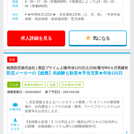
8：00～17：00（実働8時間）※勤務先によっては9：00～18：
勤務
時間
00（実働8時間）
# ★年間休日120日★・完全週休2日制（土、日、祝）・年末年始
休日
休暇
休暇・有給休暇・産前後休暇・育児休暇…
求人詳細を見る
気になる
新着
能美防災株式会社 | 東証プライム上場/年休125日/土日休/賞与年6カ月実績有
防災メーカーの【総務】未経験も歓迎★手当充実★年休125日
正社員
業種未経験OK
急募
完全週休2日制
情報更新日：2026/08/07
終了予定日：
2027/01/28
＼ 安定基盤を支えるバックオフィス業務 ／◎ オフィスの環境整
備や、社内通信インフラの企画・運用、ワークフローシステムの
仕事内容
改善等をお任せします。
【未経験も歓迎！】◎大卒以上◎一般的なPCスキル◎社内外と
対象と
の調整・折衝経験(システム周りの調整経験尚可)
なる方