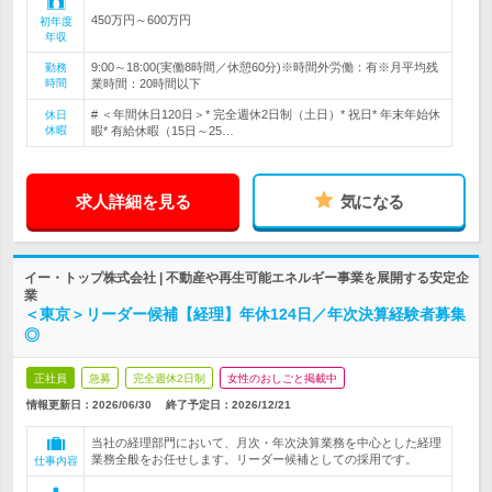
450万円～600万円
初年度
年収
9:00～18:00(実働8時間／休憩60分)※時間外労働：有※月平均残
勤務
時間
業時間：20時間以下
# ＜年間休日120日＞* 完全週休2日制（土日）* 祝日* 年末年始休
休日
休暇
暇* 有給休暇（15日～25…
求人詳細を見る
気になる
イー・トップ株式会社 | 不動産や再生可能エネルギー事業を展開する安定企
業
＜東京＞リーダー候補【経理】年休124日／年次決算経験者募集
◎
正社員
急募
完全週休2日制
女性のおしごと掲載中
情報更新日：2026/06/30
終了予定日：
2026/12/21
当社の経理部門において、月次・年次決算業務を中心とした経理
業務全般をお任せします。リーダー候補としての採用です。
仕事内容