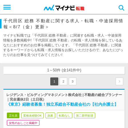
千代田区 総務 不動産に関する求人・転職・中途採用情
報＜8/7（金）更新＞
マイナビ転職では「千代田区 総務 不動産」に関連する転職・求人・中途採用
情報を多数掲載中!「千代田区 総務 不動産」の転職・求人情報を探しているあ
なたにおすすめのお仕事を掲載しています。「千代田区 総務 不動産」に関連
するキーワードからも転職・求人情報をお探しいただけるので、あなたにぴっ
たりのお仕事を見つけてみてください!
1～50件 (全141件中)
1
2
3
レジデンス・ビルディングマネジメント株式会社 | 不動産の総合プランナー
｜完全週休2日（土日祝）
《東京》経験者募集！独立系総合不動産会社の【社内弁護士】
正社員
業種未経験OK
急募
転勤なし
第二新卒歓迎
女性のおしごと掲載中