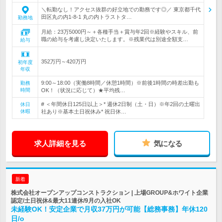
＼転勤なし！アクセス抜群の好立地での勤務です◎／ 東京都千代
田区丸の内1-8-1 丸の内トラストタ…
勤務地
月給：23万5000円～＋各種手当＋賞与年2回※経験やスキル、前
職の給与を考慮し決定いたします。※残業代は別途全額支…
給与
352万円～420万円
初年度
年収
9:00～18:00（実働8時間／休憩1時間）※前後1時間の時差出勤も
勤務
時間
OK！（状況に応じて）★平均残…
# ＜年間休日125日以上＞* 週休2日制（土・日）※年2回の土曜出
休日
休暇
社あり※基本土日祝休み* 祝日休…
求人詳細を見る
気になる
新着
株式会社オープンアップコンストラクション | 上場GROUP&ホワイト企業
認定/土日祝休&最大11連休/9月の入社OK
未経験OK！安定企業で月収37万円が可能【総務事務】年休120
日/o