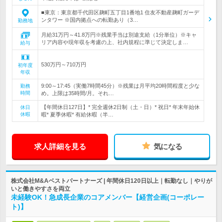
■東京：東京都千代田区麹町五丁目1番地1 住友不動産麹町ガーデ
ンタワー ※国内拠点への転勤あり（3…
勤務地
月給31万円～41.8万円※残業手当は別途支給（1分単位）※キャ
リア内容や現年収を考慮の上、社内規程に準じて決定しま…
給与
530万円～710万円
初年度
年収
9:00～17:45（実働7時間45分）※残業は月平均20時間程度と少な
勤務
時間
め。上限は35時間/月。それ…
【年間休日127日】* 完全週休2日制（土・日）* 祝日* 年末年始休
休日
休暇
暇* 夏季休暇* 有給休暇（半…
求人詳細を見る
気になる
株式会社M&Aベストパートナーズ | 年間休日120日以上｜転勤なし｜やりが
いと働きやすさを両立
未経験OK！急成長企業のコアメンバー【経営企画(コーポレー
ト)】