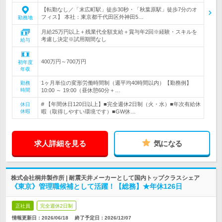
【転勤なし／「末広町駅」徒歩30秒・「秋葉原駅」徒歩7分のオ
フィス】 本社：東京都千代田区外神田5…
勤務地
月給25万円以上＋残業代全額支給＋賞与年2回※経験・スキルを
考慮し決定※試用期間なし
給与
400万円～700万円
初年度
年収
1ヶ月単位の変形労働時間制（週平均40時間以内）【勤務例】
勤務
時間
10:00 ～ 19:00（昼休憩60分＋…
# 【年間休日120日以上】■完全週休2日制（火・水）■年次有給休
休日
休暇
暇（取得しやすい環境です）■GW休…
求人詳細を見る
気になる
株式会社桐井製作所 | 耐震天井メーカーとして国内トップクラスシェア
《東京》管理職候補として活躍！【総務】★年休126日
正社員
完全週休2日制
情報更新日：2026/06/18
終了予定日：
2026/12/07