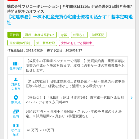
株式会社フジコーポレーション | ＃年間休日125日＃完全週休2日制＃実働7
時間＃駅チカオフィス
【宅建事務】一棟不動産売買◎宅建士資格を活かす！基本定時退
社
正社員
職種・業種未経験OK
急募
転勤なし
学歴不問
完全週休2日制
第二新卒歓迎
女性のおしごと掲載中
情報更新日：2026/03/20
終了予定日：
2026/09/17
【成長中の不動産ベンチャーで活躍！】売買契約書・重要事項説
明書の作成から決済対応まで、取引に必要な一連の事務業務をお
仕事内容
任せします。
【即戦力歓迎】宅地建物取引士資格必須／一棟不動産の売買事務
対象と
経験2年以上／経験を活かして活躍できる環境です！
なる方
【転勤なし！「永田町」駅より徒歩3分】 東京都千代田区永田町
2-17-17 アイオス永田町409…
勤務地
月給28万円～＋各種手当※経験・スキル・年齢を考慮のうえ決
定。※試用期間2ヶ月あり（待遇変更なし）。
給与
370万円～800万円
初年度
年収