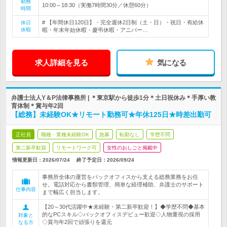
勤務
10:00～18:30（実働7時間30分／休憩60分）
時間
# 【年間休日120日】・完全週休2日制（土・日）・祝日・有給休
休日
休暇
暇・年末年始休暇・慶弔休暇・アニバー…
求人詳細を見る
気になる
弁護士法人Y＆P法律事務所 | ＊東京駅から徒歩1分＊土日祝休み＊手厚い教
育体制＊賞与年2回
【総務】未経験OK★リモート勤務可★年休125日★時差出勤可
正社員
職種・業種未経験OK
急募
転勤なし
学歴不問
第二新卒歓迎
リモートワーク可
女性のおしごと掲載中
情報更新日：2026/07/24
終了予定日：
2026/09/24
事務所全体の運営をバックオフィスから支える総務業務をお任
せ。電話対応から書類管理、簡単な経理補助、弁護士のサポート
仕事内容
まで幅広く担当します。
【20～30代活躍中★未経験・第二新卒歓迎！】◆学歴不問◆基本
的なPCスキル◇バックオフィスデビュー歓迎◇人物重視の採用
対象と
◇賞与年2回で頑張りを還元
なる方