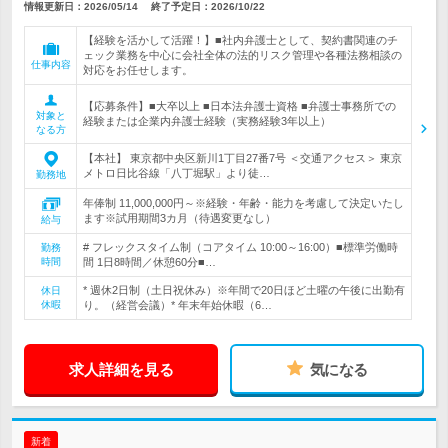
情報更新日：2026/05/14
終了予定日：
2026/10/22
【経験を活かして活躍！】■社内弁護士として、契約書関連のチ
ェック業務を中心に会社全体の法的リスク管理や各種法務相談の
仕事内容
対応をお任せします。
【応募条件】■大卒以上 ■日本法弁護士資格 ■弁護士事務所での
対象と
経験または企業内弁護士経験（実務経験3年以上）
なる方
【本社】 東京都中央区新川1丁目27番7号 ＜交通アクセス＞ 東京
メトロ日比谷線「八丁堀駅」より徒…
勤務地
年俸制 11,000,000円～※経験・年齢・能力を考慮して決定いたし
ます※試用期間3カ月（待遇変更なし）
給与
# フレックスタイム制（コアタイム 10:00～16:00）■標準労働時
勤務
時間
間 1日8時間／休憩60分■…
* 週休2日制（土日祝休み）※年間で20日ほど土曜の午後に出勤有
休日
休暇
り。（経営会議）* 年末年始休暇（6…
求人詳細を見る
気になる
新着