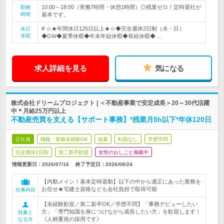
10:00～18:00（実働7時間・休憩1時間）◎残業ゼロ！定時退社が
勤務
時間
基本です。
# ☆★年間休日125日以上★☆◆完全週休2日制（水・日）
休日
休暇
◆GW◆夏季休暇◆年末年始休暇◆有給休暇◆…
求人詳細を見る
気になる
株式会社ドリームプロジェクト | ＜不動産事業で安定成長＞20～30代活躍
中＊月給25万円以上
不動産売買を支える【サポート事務】*残業月5h以下*年休120日
正社員
職種・業種未経験OK
急募
転勤なし
学歴不問
完全週休2日制
第二新卒歓迎
女性のおしごと掲載中
情報更新日：2026/07/16
終了予定日：
2026/08/24
【内勤メイン！基本定時退勤】以下の中から適正にあった業務を
お任せ★宅建士資格なども会社負担で取得可能
仕事内容
【未経験歓迎／第二新卒OK／学歴不問】「事務デビューしたい
方」「専門知識を身につけながら成長したい方」を歓迎します！
対象と
《人柄重視の採用です》
なる方