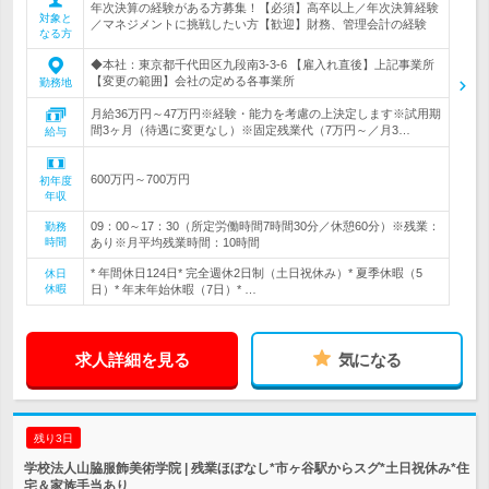
年次決算の経験がある方募集！【必須】高卒以上／年次決算経験
対象と
／マネジメントに挑戦したい方【歓迎】財務、管理会計の経験
なる方
◆本社：東京都千代田区九段南3-3-6 【雇入れ直後】上記事業所
【変更の範囲】会社の定める各事業所
勤務地
月給36万円～47万円※経験・能力を考慮の上決定します※試用期
間3ヶ月（待遇に変更なし）※固定残業代（7万円～／月3…
給与
600万円～700万円
初年度
年収
09：00～17：30（所定労働時間7時間30分／休憩60分）※残業：
勤務
時間
あり※月平均残業時間：10時間
* 年間休日124日* 完全週休2日制（土日祝休み）* 夏季休暇（5
休日
休暇
日）* 年末年始休暇（7日）* …
求人詳細を見る
気になる
残り3日
学校法人山脇服飾美術学院 | 残業ほぼなし*市ヶ谷駅からスグ*土日祝休み*住
宅＆家族手当あり