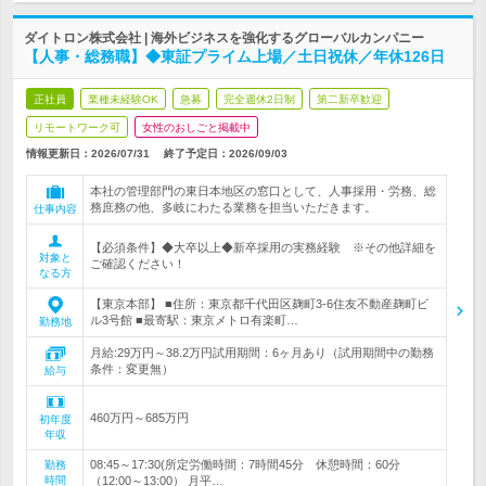
ダイトロン株式会社 | 海外ビジネスを強化するグローバルカンパニー
【人事・総務職】◆東証プライム上場／土日祝休／年休126日
正社員
業種未経験OK
急募
完全週休2日制
第二新卒歓迎
リモートワーク可
女性のおしごと掲載中
情報更新日：2026/07/31
終了予定日：
2026/09/03
本社の管理部門の東日本地区の窓口として、人事採用・労務、総
務庶務の他、多岐にわたる業務を担当いただきます。
仕事内容
【必須条件】◆大卒以上◆新卒採用の実務経験 ※その他詳細を
対象と
ご確認ください！
なる方
【東京本部】 ■住所：東京都千代田区麹町3-6住友不動産麹町ビ
ル3号館 ■最寄駅：東京メトロ有楽町…
勤務地
月給:29万円～38.2万円試用期間：6ヶ月あり（試用期間中の勤務
条件：変更無）
給与
460万円～685万円
初年度
年収
08:45～17:30(所定労働時間：7時間45分 休憩時間：60分
勤務
時間
（12:00～13:00） 月平…