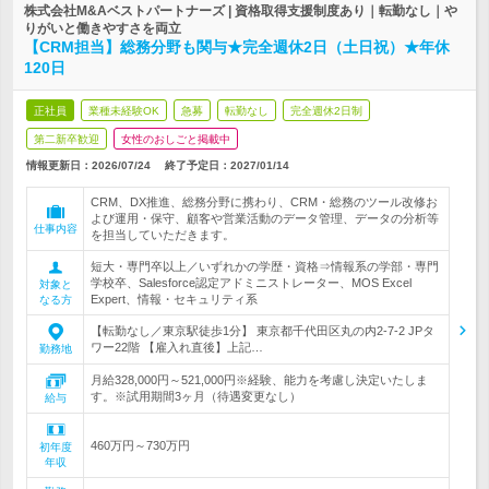
株式会社M&Aベストパートナーズ | 資格取得支援制度あり｜転勤なし｜や
りがいと働きやすさを両立
【CRM担当】総務分野も関与★完全週休2日（土日祝）★年休
120日
正社員
業種未経験OK
急募
転勤なし
完全週休2日制
第二新卒歓迎
女性のおしごと掲載中
情報更新日：2026/07/24
終了予定日：
2027/01/14
CRM、DX推進、総務分野に携わり、CRM・総務のツール改修お
よび運用・保守、顧客や営業活動のデータ管理、データの分析等
仕事内容
を担当していただきます。
短大・専門卒以上／いずれかの学歴・資格⇒情報系の学部・専門
学校卒、Salesforce認定アドミニストレーター、MOS Excel
対象と
Expert、情報・セキュリティ系
なる方
【転勤なし／東京駅徒歩1分】 東京都千代田区丸の内2-7-2 JPタ
ワー22階 【雇入れ直後】上記…
勤務地
月給328,000円～521,000円※経験、能力を考慮し決定いたしま
す。※試用期間3ヶ月（待遇変更なし）
給与
460万円～730万円
初年度
年収