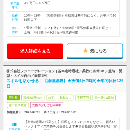
350万円～400万円
初年度
年収
10時～19時 （実働8時間）※残業は基本的になく、月平均で10
勤務
時間
時間以下
* 週休2日制（シフト休）* 有給休暇* 慶弔休暇★状況に応じて、
休日
休暇
土曜日や日曜日や祝日も休暇取得可能…
求人詳細を見る
気になる
株式会社フジコーポレーション | 基本定時退社／柔軟に有休OK／服装・髪
型・ネイル自由／面接1回
スキルを活かせる！【経理総務】★実働1日7時間★年間休日125
日
正社員
職種未経験OK
急募
転勤なし
学歴不問
完全週休2日制
第二新卒歓迎
女性のおしごと掲載中
情報更新日：2026/07/31
終了予定日：
2026/10/01
【実働7時間＆残業なし】経理をメインに担当しながら、幅広い
バックオフィス業務をお任せします◆改善提案や成果を昇給・賞
仕事内容