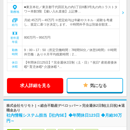
■東京本社／東京都千代田区丸の内1丁目8番3号丸の内トラストタ
ワー本館3階 【雇い入れ直後】上記事…
勤務地
月給:45万円～49万円 ※想定給与は年齢やスキル・経験を考慮
し、規定に基づき決定します。 ※時間外手当は別途全額支…
給与
800万円～950万円
初年度
年収
9：00～17：50（所定労働時間：7時間50分／休憩1時間）※時間
勤務
時間
外労働：あり※月平均残業時間：2…
【年間休日125日】* 完全週休2日制（土・日）* 祝日* 産前産後休
休日
休暇
暇* 育児休暇* 介護休暇 *…
求人詳細を見る
気になる
株式会社モリモト | ＜総合不動産デベロッパー＞完全週休2日制(土日祝)★退
職金あり
社内情報システム担当【社内SE】◆年間休日123日 ◆月給30万
円～