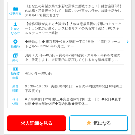
《あなたの希望次第で多彩な業務に挑戦できる！》経営企画部門
の総務・秘書担当として、幅広いお仕事をお任せ。経験を活かし
仕事内容
スキルUPも目指せます！
【総務経験がある方大歓迎♪】人物＆意欲重視の採用♪コミュニケ
ーション能力が高く、ホスピタリティのある方！必須：PCスキ
対象と
ル＆デスクワーク経験
なる方
◆転勤なし◆ 東京都千代田区麹町一丁目4番地 半蔵門ファース
トビル5F ※2026年12月に、アー…
勤務地
月給30万円～40万円＋賞与年2回※経験・スキル・年齢を考慮の
上、決定します。※長期的に活躍してくれる方を積極採用し…
給与
420万円～600万円
初年度
年収
9：30～18：30（実働8時間/1日）★月の平均残業時間は10時間以
勤務
時間
下程度です
# ☆年間休日120日以上◆完全週休2日制（土・日）◆祝日◆夏季
休日
休暇
休暇◆年末年始休暇◆有給休暇◆慶弔休…
求人詳細を見る
気になる