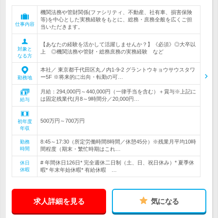
機関法務や管財関係(ファシリティ、不動産、社有車、損害保険
等)を中心とした実務経験をもとに、総務・庶務全般を広くご担
仕事内容
当いただきます。
【あなたの経験を活かして活躍しませんか？】《必須》◎大卒以
対象と
上 ◎機関法務や管財・総務庶務の実務経験 など
なる方
本社／ 東京都千代田区丸ノ内1-9-2 グラントウキョウサウスタワ
ー5F ※将来的に出向・転勤の可…
勤務地
月給：294,000円～440,000円（一律手当を含む）＋賞与※上記に
は固定残業代(月8～9時間分／20,000円…
給与
500万円～700万円
初年度
年収
8:45～17:30（所定労働時間8時間／休憩45分）※残業月平均10時
勤務
時間
間程度（期末・繁忙時期はこれ…
# 年間休日126日* 完全週休二日制（土、日、祝日休み）* 夏季休
休日
休暇
暇* 年末年始休暇* 有給休暇 …
求人詳細を見る
気になる