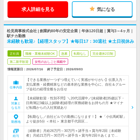
求人詳細を見る
気になる
松見商事株式会社 | 創業約80年の安定企業｜年休120日超｜賞与3～4ヶ月｜
駅チカ勤務
未経験も歓迎♪【経理スタッフ】★毎日17：30退社 ★土日祝休み
正社員
職種・業種未経験OK
急募
転勤なし
完全週休2日制
第二新卒歓迎
女性のおしごと掲載中
情報更新日：2026/07/16
終了予定日：
2026/09/03
【できる業務が一つずつ増えていく実感がやりがい】伝票入力・
支払業務・経費精算などの基本的な業務を中心に、自社＆グルー
仕事内容
プ会社の経理全般をお任せ
【未経験歓迎・性別不問】＼20代活躍中／[未経験者]35歳以下・
日商簿記3級以上[経験者]経理の実務経験をお持ちの方 ★マイナ
対象と
ビ転職からの入社実績あり
なる方
【転勤なし／自社ビルでの勤務になります！】 ★「小伝馬町駅」
より徒歩5分 ＜本社＞ 東京都千代田区…
勤務地
［経験者］月給26万円～30万円＋諸手当＋賞与年2回［未経験
者］月給21万円～30万円＋諸手当＋賞与年2回※あくまで…
給与