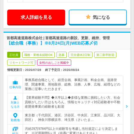
求人詳細を見る
気になる
首都高速道路株式会社 | 首都高速道路の新設、更新、維持、管理
【総合職（事務）】※8月24日(月)WEB応募〆切
正社員
職種・業種未経験OK
急募
完全週休2日制
第二新卒歓迎
リモートワーク可
女性のおしごと掲載中
情報更新日：2026/07/28
終了予定日：
2026/08/24
事務系総合職として、経営企画、事業計画、料金企画、道路管
理、関連事業、用地取得、総務、法務、人事、広報、経理などの
仕事内容
業務に従事いただきます。
【業界経験不問】◆大卒以上◆多様な業務に挑戦したい方、社会
貢献がしたい方はもちろん、情報セキュリティ対応経験者や不動
対象と
産開発事業の経験者も歓迎
なる方
東京都（千代田区、港区、渋谷区、中央区、江東区、品川区、大
田区）、神奈川県横浜市、埼玉県（さいたま…
勤務地
月給29万9784円以上※経験等を考慮し当社規定により決定しま
す。※試用期間6ヶ月（待遇に変更はありません）。
給与