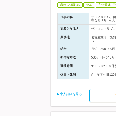
職種未経験OK
急募
完全週休2日
仕事内容
オフィスビル、物
理をお任せいたし
対象となる方
ゼネコン・サブコ
勤務地
名古屋支店／愛知
れ…
給与
月給：298,00
初年度年収
530万円～640万
勤務時間
9:00～18:0
休日・休暇
# 【年間休日120
求人詳細を見る