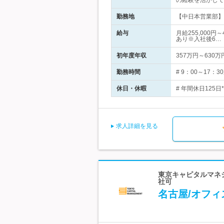
の経験を活かして
勤務地
【中日本営業部】 
給与
月給255,000
あり※入社後6…
初年度年収
357万円～630万
勤務時間
# 9：00～17
休日・休暇
# 年間休日125日
求人詳細を見る
東京キャピタルマネ
社可
名古屋/オフ