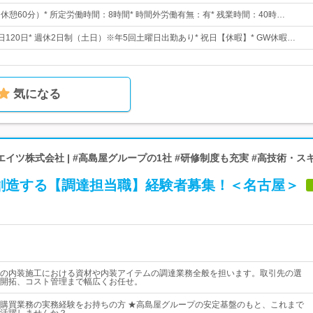
0（休憩60分）* 所定労働時間：8時間* 時間外労働有無：有* 残業時間：40時…
日120日* 週休2日制（土日）※年5回土曜日出勤あり* 祝日【休暇】* GW休暇…
気になる
イツ株式会社 | #高島屋グループの1社 #研修制度も充実 #高技術・ス
創造する【調達担当職】経験者募集！＜名古屋＞
の内装施工における資材や内装アイテムの調達業務全般を担います。取引先の選
開拓、コスト管理まで幅広くお任せ。
購買業務の実務経験をお持ちの方 ★高島屋グループの安定基盤のもと、これまで