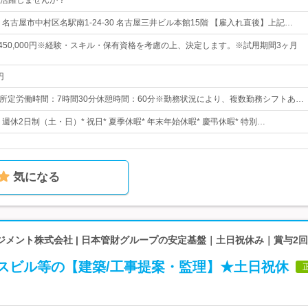
活躍しませんか？
名古屋市中村区名駅南1-24-30 名古屋三井ビル本館15階 【雇入れ直後】上記…
円～450,000円※経験・スキル・保有資格を考慮の上、決定します。※試用期間3ヶ月
円
：30所定労働時間：7時間30分休憩時間：60分※勤務状況により、複数勤務シフトあ…
* 週休2日制（土・日）* 祝日* 夏季休暇* 年末年始休暇* 慶弔休暇* 特別…
気になる
ジメント株式会社 | 日本管財グループの安定基盤｜土日祝休み｜賞与2
ィスビル等の【建築/工事提案・監理】★土日祝休