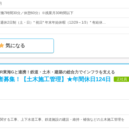
円
0（実働7時間30分／休憩60分）※残業月30時間以下
* 週休2日制（土・日）* 祝日* 年末年始休暇（12/29～1/3）* 有給休…
気になる
 JR東海Gと連携！鉄道・土木・建築の総合力でインフラを支える
者募集！【土木施工管理】★年間休日124日
正社員
関する工事、上下水道工事、鉄道施設の建設・維持・補強などの土木施工管理を