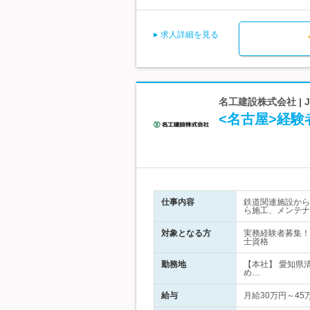
求人詳細を見る
名工建設株式会社 |
<名古屋>経験
仕事内容
鉄道関連施設から
ら施工、メンテナ
対象となる方
実務経験者募集！
士資格
勤務地
【本社】 愛知県
め…
給与
月給30万円～4