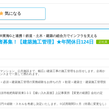
気になる
 JR東海Gと連携！鉄道・土木・建築の総合力でインフラを支える
者募集！【建築施工管理】★年間休日124日
正社員
マンション、公共施設まで、幅広い建築工事の施工管理をお任せします。企画か
ンスまで一貫して携われます。
＜必須＞建築施工管理の実務経験をお持ちの方 ＜歓迎＞建築士・建築施工管理技
清須市枇杷島駅前東1-1-1 【雇い入れ直後】上記事業所 【変更の範囲】会社の定
5万円※経験・スキルを考慮し決定いたします。※試用期間3ヶ月（待遇に変更なし）