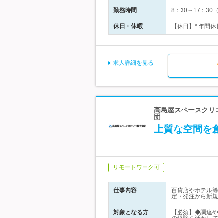
勤務時間
8：30～17：3
休日・休暇
【休日】* 年間休
求人詳細を見る
高島屋スペースクリエ
団
上質な空間を
リモートワーク可
仕事内容
百貨店やホテル等
定・発注から新規
対象となる方
【必須】◆調達や