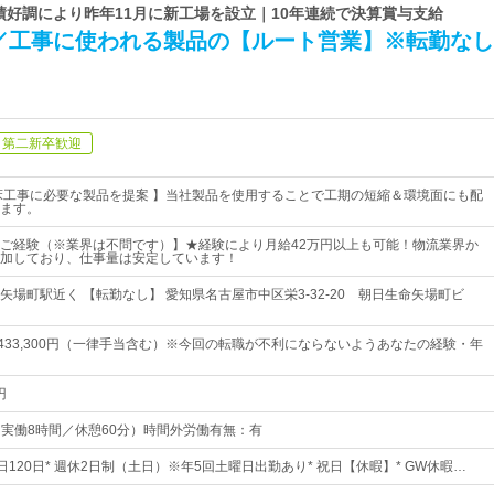
業績好調により昨年11月に新工場を設立｜10年連続で決算賞与支給
／工事に使われる製品の【ルート営業】※転勤なし
第二新卒歓迎
床工事に必要な製品を提案 】当社製品を使用することで工期の短縮＆環境面にも配
ます。
ご経験（※業界は不問です）】★経験により月給42万円以上も可能！物流業界か
加しており、仕事量は安定しています！
矢場町駅近く 【転勤なし】 愛知県名古屋市中区栄3-32-20 朝日生命矢場町ビ
円～433,300円（一律手当含む）※今回の転職が不利にならないようあなたの経験・年
円
0（実働8時間／休憩60分）時間外労働有無：有
日120日* 週休2日制（土日）※年5回土曜日出勤あり* 祝日【休暇】* GW休暇…