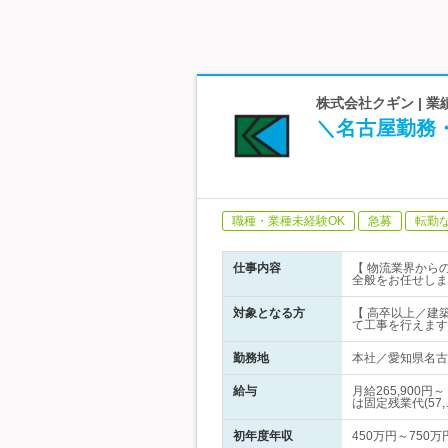
株式会社クギン | 
＼名古屋勤務
職種・業種未経験OK
急募
転勤
仕事内容
【 物流業界から
全般をお任せしま
対象となる方
【 高卒以上／建
て工事を行えます
勤務地
本社／愛知県名古屋
給与
月給265,90
は固定残業代(57,
初年度年収
450万円～750万