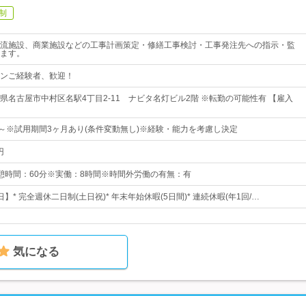
制
流施設、商業施設などの工事計画策定・修繕工事検討・工事発注先への指示・監
ます。
ンご経験者、歓迎！
県名古屋市中村区名駅4丁目2-11 ナビタ名灯ビル2階 ※転勤の可能性有 【雇入
0円～※試用期間3ヶ月あり(条件変動無し)※経験・能力を考慮し決定
円
0※休憩時間：60分※実働：8時間※時間外労働の有無：有
日】* 完全週休二日制(土日祝)* 年末年始休暇(5日間)* 連続休暇(年1回/…
気になる