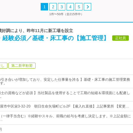
1
2
3
4
5
1件〜50件（全215件中）
業績好調により、昨年11月に新工場を設立
・経験必須／基礎・床工事の【施工管理】
正社員
なし
第二新卒歓迎
の引き合いが増加しており、安定した仕事量を誇る 】基礎・床工事の施工管理業務
す。
築士の資格などが必須 】当社製品を使用することで工期の短縮＆環境面にも配慮し
。
市中区栄3-32-20 朝日生命矢場町ビル2F 【雇入れ直後】上記事業所 【変更…
0円～（一律手当含む）※経験やスキル、前職の給与を考慮し決定します。※上記金額に
…
円