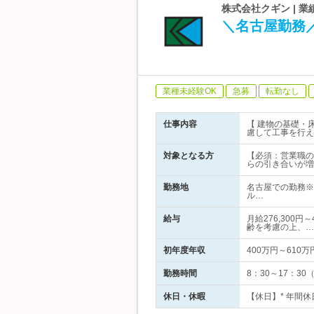
株式会社クギン | 
＼名古屋勤務
業種未経験OK
急募
転勤なし
仕事内容
【 建物の基礎・
慮して工事を行え
対象となる方
【必須：営業職の
らの引き合いが増
勤務地
名古屋での勤務※
ル…
給与
月給276,300
齢を考慮の上、…
初年度年収
400万円～610万
勤務時間
8：30～17：3
休日・休暇
【休日】* 年間休