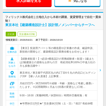
求人詳細を見る
気になる
フィリックス株式会社 | 土地仕入から木材の調達、賃貸管理まで自社一貫体
制！
東京本社【建築構造設計士】設計部／メンバーからチーフへ
正社員
完全週休2日制
情報更新日：2026/04/21
終了予定日：
2026/10/19
【東京】投資用アパート等の構造図や計算書の作成、確認申請、
新技術の開発など、建築構造設計業務全般をお任せします！
仕事内容
【経験者歓迎！】<必須>構造設計の実務経験者＜歓迎＞1級また
は2級建築士の資格をお持ちの方 有給消化率100%◎中途入社の
対象と
方も多数活躍中！
なる方
東京本社／東京都千代田区丸の内1丁目6-5 丸の内北口ビルディン
グ20F 【雇い入れ直後】上記事業…
勤務地
月給23万円～38万5000円※経験・年齢・資格など考慮し優遇い
たします。※試用期間6ヶ月あり(待遇の変更なし)◎初…
給与
勤務
9:00～18:00（実働8時間／休憩60分）時間外労働有無：有
時間
★年間休日125日★* 完全週休2日制（土・日）* 祝日* 有給休暇
休日