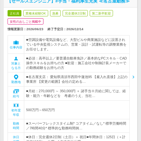
【セールスエンジニア】#手当・福利厚生充実 ≪名古屋勤務≫
正社員
業種未経験OK
急募
完全週休2日制
第二新卒歓迎
女性のおしごと掲載中
情報更新日：2026/06/23
終了予定日：
2026/12/14
■空調設備や電気設備など、大型ビルや商業施設などに設置され
ている中央監視システムの、営業・設計・試運転等の調整業務を
仕事内容
お任せします。
■必須：高卒以上／要普通自動車免許／基本的なPCスキル・CAD
操作スキルをお持ちの方 ■歓迎：施工会社や制御計装メーカーで
対象と
の勤務経験をお持ちの方
なる方
■名古屋支店： 愛知県清須市西田中蓮池95 【雇入れ直後】上記の
事業所 【変更の範囲】会社の定める…
勤務地
■月給：270,000円 ～ 350,000円 ＋ 諸手当※月給に関しては、経
験・能力・年齢などを 考慮のうえ、当社…
給与
500万円～650万円
初年度
年収
■スーパーフレックスタイム制* コアタイム／なし* 標準労働時間
勤務
時間
／7時間40分* 標準的な勤務時間例…
■休日：完全週休2日制（土日）＋ 祝日■年間休日：125日（＋計
休日