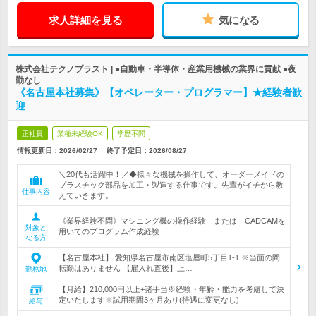
求人詳細を見る
気になる
株式会社テクノプラスト | ●自動車・半導体・産業用機械の業界に貢献 ●夜
勤なし
《名古屋本社募集》【オペレーター・プログラマー】★経験者歓
迎
正社員
業種未経験OK
学歴不問
情報更新日：2026/02/27
終了予定日：
2026/08/27
＼20代も活躍中！／◆様々な機械を操作して、オーダーメイドの
プラスチック部品を加工・製造する仕事です。先輩がイチから教
仕事内容
えていきます。
《業界経験不問》マシニング機の操作経験 または CADCAMを
対象と
用いてのプログラム作成経験
なる方
【名古屋本社】 愛知県名古屋市南区塩屋町5丁目1-1 ※当面の間
転勤はありません 【雇入れ直後】上…
勤務地
【月給】210,000円以上+諸手当※経験・年齢・能力を考慮して決
定いたします※試用期間3ヶ月あり(待遇に変更なし)
給与