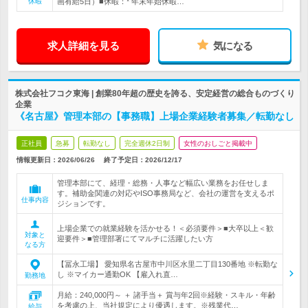
休暇
画有給5日）■休暇：* 年末年始休暇…
求人詳細を見る
気になる
株式会社フコク東海 | 創業80年超の歴史を誇る、安定経営の総合ものづくり
企業
《名古屋》管理本部の【事務職】上場企業経験者募集／転勤なし
正社員
急募
転勤なし
完全週休2日制
女性のおしごと掲載中
情報更新日：2026/06/26
終了予定日：
2026/12/17
管理本部にて、経理・総務・人事など幅広い業務をお任せしま
す。補助金関連の対応やISO事務局など、会社の運営を支えるポ
仕事内容
ジションです。
上場企業での就業経験を活かせる！＜必須要件＞■大卒以上＜歓
対象と
迎要件＞■管理部署にてマルチに活躍したい方
なる方
【冨永工場】 愛知県名古屋市中川区水里二丁目130番地 ※転勤な
し ※マイカー通勤OK 【雇入れ直…
勤務地
月給：240,000円～ ＋ 諸手当＋ 賞与年2回※経験・スキル・年齢
を考慮の上、当社規定により優遇します。※残業代…
給与