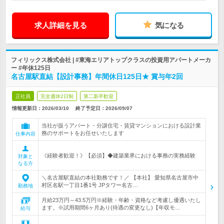
求人詳細を見る
気になる
フィリックス株式会社 | #東海エリアトップクラスの投資用アパートメーカ
ー #年休125日
名古屋駅直結【設計事務】年間休日125日★ 賞与年2回
正社員
完全週休2日制
第二新卒歓迎
情報更新日：2026/03/10
終了予定日：
2026/09/07
当社が扱うアパート・分譲住宅・賃貸マンションにおける設計業
務のサポートをお任せいたします
仕事内容
《経験者歓迎！》【必須】◆建築業界における事務の実務経験
対象と
なる方
＼名古屋駅直結の本社勤務です！／ 【本社】 愛知県名古屋市中
村区名駅一丁目1番1号 JPタワー名古…
勤務地
月給23万円～43.5万円※経験・年齢・資格など考慮し優遇いたし
ます。※試用期間6ヶ月あり(待遇の変更なし)【年収モ…
給与