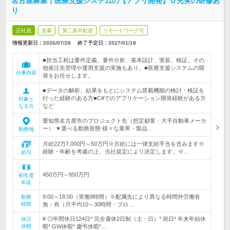
名古屋募集┃医療支援システムの【アプリ開発】☆充実の研修あ
り
正社員
急募
第二新卒歓迎
リモートワーク可
情報更新日：2026/07/28
終了予定日：
2027/01/18
■担当工程は要件定義、要件分析、基本設計、実装、検証。その
他発注先管理や運用支援の実施もあり。■医療支援システムの開
仕事内容
発をお任せします。
■データの解析、結果をもとにシステム搭載機能の検討・検証を
行った経験のある方■C#でのアプリケーション開発経験がある方
対象と
など
なる方
愛知県名古屋市のプロジェクト先（想定顧客：大手自動車メーカ
ー） ▼選べる勤務形態 様々な業界・製品…
勤務地
月給22万7,000円～50万円※月給には一律支給手当を含みます※
経験・年齢を考慮の上、当社規定により決定します。※…
給与
450万円～850万円
初年度
年収
9:00～18:00（実働8時間）※配属先により異なる時間外労働有
勤務
時間
無：有（月平均10～30時間・プロ…
# ◎年間休日124日* 完全週休2日制（土・日）* 祝日* 年末年始休
休日
休暇
暇* GW休暇* 慶弔休暇*…