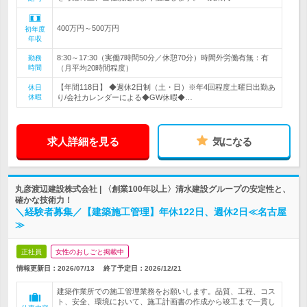
400万円～500万円
初年度
年収
8:30～17:30（実働7時間50分／休憩70分）時間外労働有無：有
勤務
時間
（月平均20時間程度）
【年間118日】 ◆週休2日制（土・日）※年4回程度土曜日出勤あ
休日
休暇
り/会社カレンダーによる◆GW休暇◆…
求人詳細を見る
気になる
丸彦渡辺建設株式会社 | 〈創業100年以上〉清水建設グループの安定性と、
確かな技術力！
＼経験者募集／【建築施工管理】年休122日、週休2日≪名古屋
≫
正社員
女性のおしごと掲載中
情報更新日：2026/07/13
終了予定日：
2026/12/21
建築作業所での施工管理業務をお願いします。品質、工程、コス
ト、安全、環境において、施工計画書の作成から竣工まで一貫し