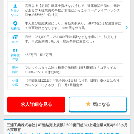
高専以上【必須】建築士資格をお持ちで、建築確認申請のご経験
がある方★従業員の半数が女性だからこそワークライフバランス
対象と
◎★約65%が中途社員
なる方
本人及び組織状況により、異動実例あり。 基本的には配属部署に
て当面勤務となります。 ※転居を伴う異…
勤務地
月給：234,000円～264,000円※経験などを考慮の上、決定しま
す。※試用期間：6か月（雇用条件に変更なし）
給与
432万円～514万円
初年度
年収
フレックスタイム制（標準労働時間 1日7.5時間）* コアタイム：
勤務
時間
10:00～15:00※休憩60分…
【年間休日121日】* 完全週休2日制（水曜、日曜）※休日は会社
休日
休暇
カレンダーによる水・日、月1回指定休…
求人詳細を見る
気になる
三浦工業株式会社 | #"連結売上規模2,500億円超"の上場企業 #賞与6.03ヵ月
の実績有