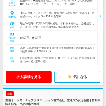
必須条件：◆製造業またはエンジニアリング業界での実務経験
対象と
◆PLまたはサブリーダー・チームリーダー経験
なる方
【名古屋オフィス】 所在地：愛知県名古屋市西区牛島町6-1 名
古屋ルーセントタワー23F ※在宅勤…
勤務地
月給30万円～50万8,000円※経験・年齢を考慮の上、当社規定に
より決定します。※試用期間3か月あり(待遇変更なし…
給与
500万円～850万円
初年度
年収
9:00～18:00所定労働時間：8時間※実働8時間（休憩1時間あり）
勤務
時間
※残業月平均19.3時間└プロ…
# ◎年間休日124日* 完全週休2日制（土・日）* 祝日* 年末年始休
休日
休暇
暇* GW休暇* 夏季休暇*…
求人詳細を見る
気になる
新着
豊通オートモーティブクリエーション株式会社 | 豊通Gの安定基盤｜自動車
純正部品・用品の専門商社