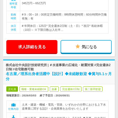
345万円～652万円
初年度
年収
# 9：00～18：00所定労働時間：8時間休憩時間：60分時間外労働
勤務
時間
有無：有
# 年間休日：125日* 完全週休2日制（土・日）* 祝日* 有給休暇
休日
休暇
（10日～ ※下限日数は入社半…
求人詳細を見る
気になる
株式会社中央設計技術研究所 | ＃水道事業の広域化・耐震対策 #完全週休2
日制 #在宅勤務可能
名古屋／理系出身者活躍中【設計】◆未経験歓迎 ◆賞与5.1ヶ月
分
正社員
職種・業種未経験OK
急募
完全週休2日制
第二新卒歓迎
情報更新日：2026/03/03
終了予定日：
2026/08/31
土木・建築・機械・電気・管路、いずれかの分野における上下水
道事業に関する設計・企画業務をお任せいたします
仕事内容