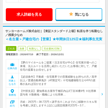
求人詳細を見る
気になる
サンヨーホームズ株式会社 | 【東証スタンダード上場】転居を伴う転勤なし
／残業少なめ
＜名古屋＞戸建住宅の【営業】★年間休日125日★福利厚生充実
正社員
急募
転勤なし
完全週休2日制
情報更新日：2026/07/10
終了予定日：
2026/12/31
【夢のマイホームをご提案！注文住宅が中心】住宅展示場へのご
来場、法人ルートを活用し紹介いただいたお客様に対して、戸建
仕事内容
住宅の提案をお任せします
【必須条件】不動産・住宅業界での営業経験をお持ちの方／高卒
以上／普通自動車免許（AT限定可）※宅地建物取引士やFPの資
対象と
格があれば活かせます
なる方
【中部支店】 愛知県名古屋市千種区内山3丁目30番9号 ※社用車
貸与有 ※勤務地・職種により社用車…
勤務地
月給：29万円～38.7万円＋諸手当※これまでのご経験やスキル等
を考慮し決定します※上記には固定残業代3万円～3.7…
給与