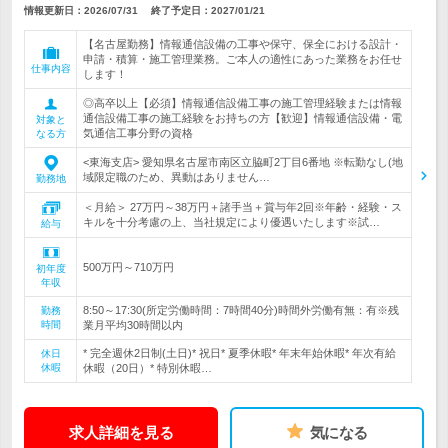
情報更新日：2026/07/31
終了予定日：
2027/01/21
【名古屋勤務】情報通信設備の工事や保守、保全における設計・
申請・積算・施工管理業務。ご本人の適性にあった業務をお任せ
仕事内容
します！
◎高卒以上【必須】情報通信設備工事の施工管理経験または情報
通信設備工事の施工経験をお持ちの方【歓迎】情報通信設備・電
対象と
気通信工事分野の資格
なる方
<東海支店> 愛知県名古屋市南区立脇町2丁目6番地 ※転勤なし(地
域限定職のため、異動はありません…
勤務地
＜月給＞ 27万円～38万円＋諸手当＋賞与年2回※年齢・経験・ス
キルを十分考慮の上、当社規定により優遇いたします※試…
給与
500万円～710万円
初年度
年収
8:50～17:30(所定労働時間：7時間40分)時間外労働有無：有※残
勤務
時間
業月平均30時間以内
* 完全週休2日制(土日)* 祝日* 夏季休暇* 年末年始休暇* 年次有給
休日
休暇
休暇（20日）* 特別休暇…
求人詳細を見る
気になる