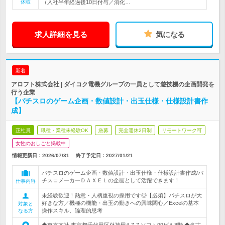
休暇
（入社半年経過後10日付与／消化…
求人詳細を見る
気になる
新着
アロフト株式会社 | ダイコク電機グループの一員として遊技機の企画開発を
行う企業
【パチスロのゲーム企画・数値設計・出玉仕様・仕様設計書作
成】
正社員
職種・業種未経験OK
急募
完全週休2日制
リモートワーク可
女性のおしごと掲載中
情報更新日：2026/07/31
終了予定日：
2027/01/21
パチスロのゲーム企画・数値設計・出玉仕様・仕様設計書作成/パ
チスロメーカーＤＡＸＥＬの企画として活躍できます！
仕事内容
未経験歓迎！熱意・人柄重視の採用です◎【必須】パチスロが大
好きな方／機種の機能・出玉の動きへの興味関心／Excelの基本
対象と
操作スキル、論理的思考
なる方