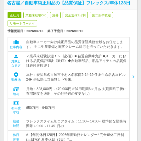
名古屋／自動車純正用品の【品質保証】フレックス/年休128日
正社員
業種未経験OK
急募
完全週休2日制
第二新卒歓迎
リモートワーク可
情報更新日：2026/04/13
終了予定日：
2026/09/10
自動車メーカー向け純正用品の品質保証業務全般をお任せしま
す。 主に生産準備と顧客クレーム対応を担っていただきます。
仕事内容
＜業界未経験歓迎！＞《必須》■ 普通自動車免許 ■メーカーにお
ける品質保証経験《歓迎》◆自動車部品、用品アイテムの品質保
対象と
証経験者歓迎！
なる方
本社：愛知県名古屋市中村区名駅南2-14-19 住友生命名古屋ビル
24F ※転勤は当面無し └将来…
勤務地
月給：328,000円～470,000円※試用期間6ヶ月あり(期間終了後に
在宅制度を適用、その他待遇の変更なし)
給与
650万円～940万円
初年度
年収
フレックスタイム制コアタイム：11:00～14:00＜標準的な勤務時
勤務
時間
間帯＞9:00～17:451日の…
# 【年間休日128日】2026年度勤務カレンダー* 完全週休二日制
休日
休暇
(土日祝)* 夏季休日（3日）*…