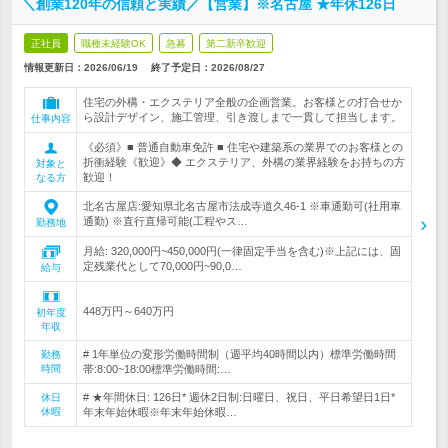
＼創業120年の信頼と実績／【営業】※名古屋 ★年休126日
正社員
職種未経験OK
急募
第二新卒歓迎
情報更新日：2026/06/19
終了予定日：
2026/08/27
住宅の外構・エクステリア全般の企画営業。お客様との打合せか
ら設計デザイン、施工管理、引き渡しまで一貫して担当します。
仕事内容
《必須》■ 普通自動車免許 ■ 住宅や建築系の業界でのお客様との
折衝経験《歓迎》◆ エクステリア、外構の業界経験をお持ちの方
対象と
歓迎！
なる方
北名古屋店:愛知県北名古屋市法成寺道久46-1 ※車通勤可(社用車
通勤) ※直行直帰可能(工程やス…
勤務地
月給: 320,000円~450,000円(一律固定手当を含む)※上記には、固
定残業代として70,000円~90,0…
給与
448万円～640万円
初年度
年収
# 1年単位の変形労働時間制（週平均40時間以内）標準労働時間
勤務
時間
帯:8:00~18:00標準労働時間:…
# ★年間休日: 126日* 週休2日制:日曜日、祝日、平日希望日1日*
休日
休暇
年末年始休暇※年末年始休暇…