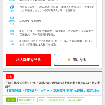
勤務地
月給311,000円～500,000円※経験、能力等を考慮の上、当社規定
により優遇します。※試用期間3ヵ月（待遇変更…
給与
530万円～900万円
初年度
年収
8:30～17:30 （所定労働時間：8時間0分）休憩時間：60分時間外
勤務
時間
労働有無：有※勤務時間延長に…
# 年間休日125日* 完全週休2日制（土日祝）* 有給休暇：10日～
休日
休暇
20日（下限日数は入社半年経過…
求人詳細を見る
気になる
新着
三浦工業株式会社 | #"売上規模2,000億円超"の上場企業 #賞与6.03ヵ月の実
績有
【電気設計・回路設計】#手当・福利厚生充実 ≪即戦力採用枠≫
正社員
業種未経験OK
急募
完全週休2日制
第二新卒歓迎