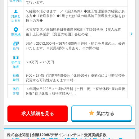
仕事内容
て行います。
＼経験を活かせます！／《必須条件》◆施工管理業務の経験があ
る方◆《歓迎条件》◆1級または2級の建築施工管理技士資格をお
対象と
持ちの方◆
なる方
名古屋支店／愛知県春日井市鳥居松町4丁目65番地 【雇入れ直
後】上記事業所 【変更の範囲】会社の定…
勤務地
月給：25万2,000円～36万4,600円※経験・能力を考慮の上、優遇
いたします。※試用期間6ヵ月あり。その間の給…
給与
591万円～885万円
初年度
年収
9:00～17:45（実働7時間45分／休憩60分）※拠点により時間帯を
勤務
時間
変更する可能性があります※時…
＜年間休日122日＞* 週休2日制（土日・祝）* 有給休暇* 産前産後
休日
休暇
休暇* 育児休暇（取得実績あり…
求人詳細を見る
気になる
株式会社関徳 | 創業120年/デザインコンテスト受賞実績多数