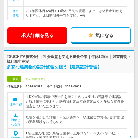
…
# ＜年間休日120日＞■週休2日制※現場によっては休日出勤があ
休日
休暇
りますが、休日時間外手当を支給。■有…
求人詳細を見る
気になる
TSUCHIYA株式会社 | 社会基盤を支える成長企業｜年休125日｜残業抑制・
福利厚生充実
多彩な建築物の設計監理を担う【建築設計管理】
正社員
完全週休2日制
情報更新日：2026/03/31
終了予定日：
2026/09/28
【DX推進の職場で専門性を磨く】名古屋支社の設計部で建築設
計監理業務に携わり、医療福祉施設や商業施設など多様な案件を
仕事内容
担当していただきます。
経験を活かして活躍！＜必須要件＞一級建築士の資格／設計監理
対象と
の実務経験をお持ちの方
なる方
■名古屋支社 愛知県名古屋市中区丸の内2-2-25 丸の内CSビル ・
最寄駅：地下鉄鶴舞線「丸の内…