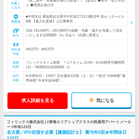
《第二新卒・異業種出身の方歓迎！》【必須】◆高専・短大卒以
対象と
上 ◆理系出身の方
なる方
■中部支社 愛知県名古屋市中区栄3丁目13番20号 栄センタービル
6階 【雇入れ直後】上記事業所…
勤務地
月給 193,000円～283,980円※経験・年齢・能力を考慮して決定
いたします試用期間：6ヶ月あり（待遇に変更な…
給与
400万円～800万円
初年度
年収
フレックスタイム制度 └コアタイム 10:00～15:00標準労働時間
勤務
時間
1日：7時間30分休憩時間：6…
# 年間休日：128日* 完全週休2日制（土・日）* 祝日* GW休暇* 夏
休日
休暇
季休暇* 年末年始休暇*…
求人詳細を見る
気になる
フィリックス株式会社 | #東海エリアトップクラスの投資用アパートメーカ
ー #年休125日
名古屋／IPO目指す企業【建築設計士】 賞与年2回★年間休日
125日