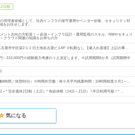
休2日制
の管理者候補として、社内インフラの保守運用やベンダー折衝、セキュリティ対
領域をお任せします。
メント志向の方歓迎！＜必須＞インフラ設計・運用監視のスキル、NWやセキュリ
＞クラウド関連の知識をお持ちの方
古屋市中区栄2-1-1 日土地名古屋ビル6F ※転勤なし 【雇入れ直後】上記の事…
00円～310,000円※経験能力考慮のうえ決定します。※試用期間6か月（試用期間中
円
0（実働8時間／休憩60分）※時間外労働：有※月平均残業時間：10時間程度※月1～…
5日＞* 完全週休2日制（土日）* 有給休暇（14日～21日）└半日利用可能！* …
気になる