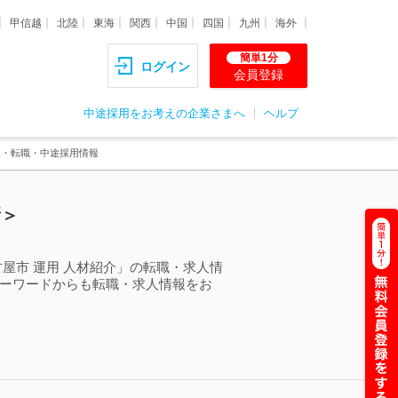
甲信越
北陸
東海
関西
中国
四国
九州
海外
簡単1分
ログイン
会員登録
中途採用をお考えの企業さまへ
ヘルプ
人・転職・中途採用情報
新＞
屋市 運用 人材紹介」の転職・求人情
キーワードからも転職・求人情報をお