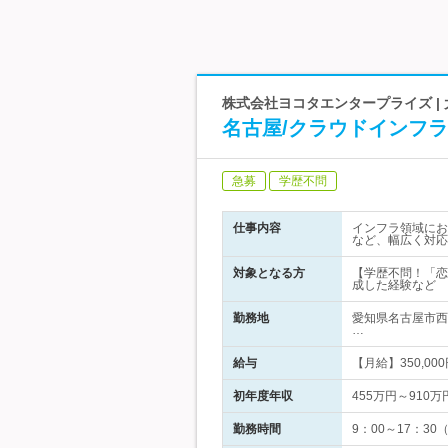
株式会社ヨコタエンタープライズ |
名古屋/クラウドインフ
急募
学歴不問
仕事内容
インフラ領域にお
など、幅広く対応
対象となる方
【学歴不問！「恋
成した経験など
勤務地
愛知県名古屋市西
…
給与
【月給】350,0
初年度年収
455万円～910万
勤務時間
9：00～17：3