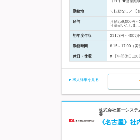
（FP）◆営業経
勤務地
＼転勤なし／ 【名
給与
月給259,000
り決定いたしま…
初年度年収
311万円～400万
勤務時間
8:15～17:00
休日・休暇
# 【年間休日12
求人詳細を見る
株式会社第一システ
業
《名古屋》社