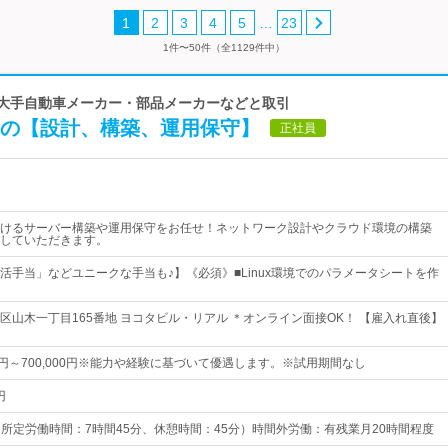
…
1
2
3
4
5
23
1件〜50件（全1129件中）
 大手自動車メーカー・部品メーカーなどと取引
ラの【設計、構築、運用保守】
正社員
けるサーバー構築や運用保守をお任せ！ネットワーク設計やクラウド環境の構築
していただきます。
活手当」などユニークな手当も♪】《必須》■Linux環境でのパラメータシートを作
区山木一丁目165番地 ヨコタビル・リアル ＊オンライン面接OK！ 【雇入れ直後】
00円～700,000円※能力や経験に基づいて優遇します。※試用期間なし
円
0（所定労働時間：7時間45分、休憩時間：45分）時間外労働：有残業月20時間程度