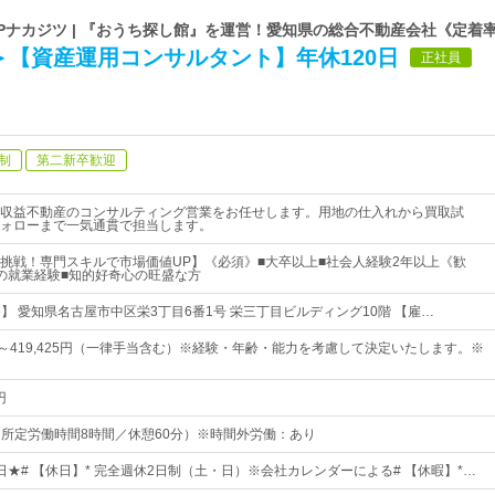
Pナカジツ | 『おうち探し館』を運営！愛知県の総合不動産会社《定着
＞【資産運用コンサルタント】年休120日
正社員
制
第二新卒歓迎
収益不動産のコンサルティング営業をお任せします。用地の仕入れから買取試
ォローまで一気通貫で担当します。
挑戦！専門スキルで市場価値UP】《必須》■大卒以上■社会人経験2年以上《歓
の就業経験■知的好奇心の旺盛な方
unge】 愛知県名古屋市中区栄3丁目6番1号 栄三丁目ビルディング10階 【雇…
5円～419,425円（一律手当含む）※経験・年齢・能力を考慮して決定いたします。※
円
0（所定労働時間8時間／休憩60分）※時間外労働：あり
0日★# 【休日】* 完全週休2日制（土・日）※会社カレンダーによる# 【休暇】*…