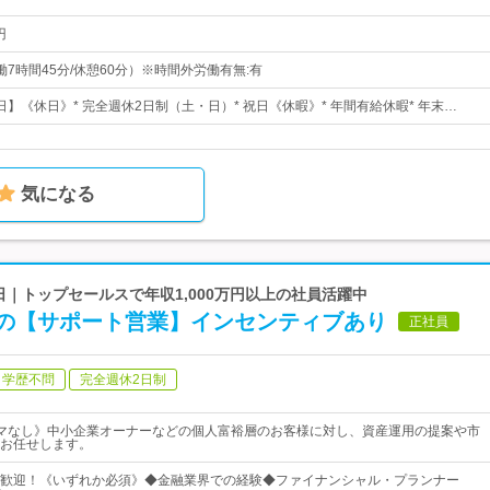
円
（実働7時間45分/休憩60分）※時間外労働有無:有
0日】《休日》* 完全週休2日制（土・日）* 祝日《休暇》* 年間有給休暇* 年末…
気になる
0日｜トップセールスで年収1,000万円以上の社員活躍中
の【サポート営業】インセンティブあり
正社員
学歴不問
完全週休2日制
マなし》中小企業オーナーなどの個人富裕層のお客様に対し、資産運用の提案や市
お任せします。
歓迎！《いずれか必須》◆金融業界での経験◆ファイナンシャル・プランナー