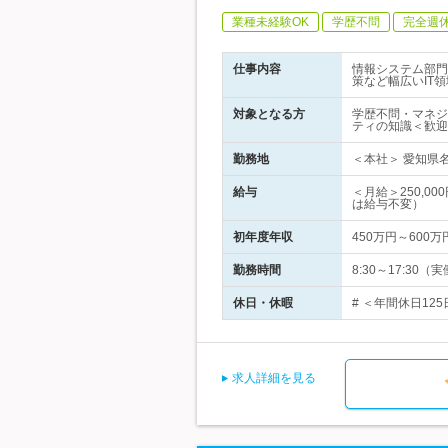
業種未経験OK
学歴不問
完全週
仕事内容
情報システム部門
策など幅広いIT
対象となる方
学歴不問・マネジ
ティの知識＜歓迎
勤務地
＜本社＞ 愛知県名
給与
＜月給＞250,0
は給与不変）
初年度年収
450万円～600万
勤務時間
8:30～17:3
休日・休暇
# ＜年間休日12
求人詳細を見る