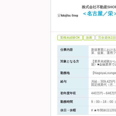
株式会社不動産SHO
＜名古屋／栄
業種未経験OK
急募
完全週休2日
仕事内容
新規事業における
算、提案、運用フ
対象となる方
【業界未経験から
迎》■金融業界で
勤務地
【NagoyaLo
給与
月給：309,42
固定残業代（月…
初年度年収
440万円～646万
勤務時間
9：00～18：0
休日・休暇
# ★年間休日12