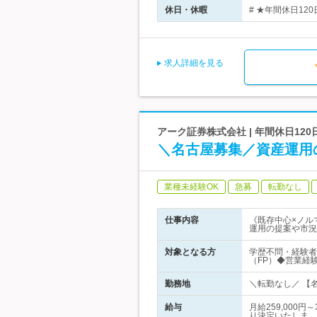
休日・休暇
# ★年間休日12
求人詳細を見る
アーク証券株式会社 | 年間休日12
＼名古屋募集／資産運用
業種未経験OK
急募
転勤なし
仕事内容
《既存中心×ノル
運用の提案や市況
対象となる方
学歴不問・経験者
（FP）◆営業経
勤務地
＼転勤なし／ 【名
給与
月給259,000
り決定いたしま…