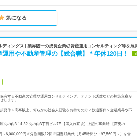
気になる
ルディングス | 業界随一の成長企業◎資産運用コンサルティング等を展
産運用や不動産管理の【総合職】＊年休120日！
保有する不動産の管理や運用コンサルティング、テナント誘致などの施策立案か
せします。
須要件＞高卒以上、何らかの社会人経験をお持ちの方＜歓迎要件＞金融業界や不
丸の内3-14-32 丸の内3丁目ビル7F 【雇入れ直後】上記の事業所 【変更の…
00円～6,000,000円※分割回数12回※固定残業代（月45時間分：97,560円～）を含