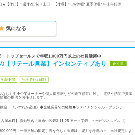
0日★【休日】* 週休2日制（土日）【休暇】* GW休暇* 夏季休暇* 年末年始休…
気になる
0日｜トップセールスで年収1,000万円以上の社員活躍中
の【リテール営業】インセンティブあり
正社員
学歴不問
完全週休2日制
マなし》中小企業オーナーや個人富裕層などの既存顧客に対し、電話や訪問で資産
情報の提供をお任せします。
歓迎！《いずれか必須》◆金融業界での経験◆ファイナンシャル・プランナー
験
古屋本店】 愛知県名古屋市中区錦3-11-25 アーク栄錦ニュービジネスビル 【…
円～300,000円（一律支給の固定手当を含む）※経験、能力を考慮の上、当社規定によ