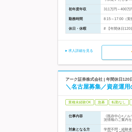
初年度年収
311万円～400万
勤務時間
8:15～17:00
休日・休暇
# 【年間休日12
求人詳細を見る
アーク証券株式会社 | 年間休日12
＼名古屋募集／資産運用
業種未経験OK
急募
転勤なし
仕事内容
《既存中心×ノル
況情報のご案内を
対象となる方
学歴不問・経験者