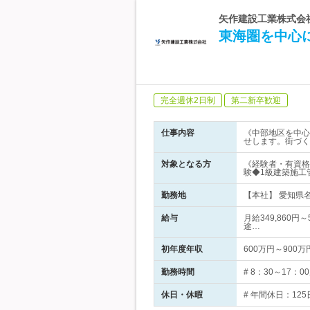
矢作建設工業株式会社
東海圏を中心
完全週休2日制
第二新卒歓迎
仕事内容
《中部地区を中心
せします。街づく
対象となる方
《経験者・有資格
験◆1級建築施工
勤務地
【本社】 愛知県名
給与
月給349,860円
途…
初年度年収
600万円～900万
勤務時間
# 8：30～17
休日・休暇
# 年間休日：12