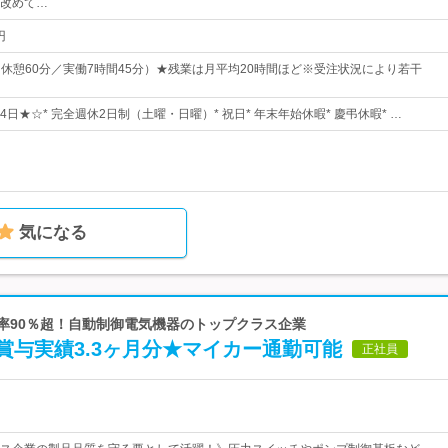
改めて…
円
5（休憩60分／実働7時間45分）★残業は月平均20時間ほど※受注状況により若干
24日★☆* 完全週休2日制（土曜・日曜）* 祝日* 年末年始休暇* 慶弔休暇* …
気になる
比率90％超！自動制御電気機器のトップクラス企業
賞与実績3.3ヶ月分★マイカー通勤可能
正社員