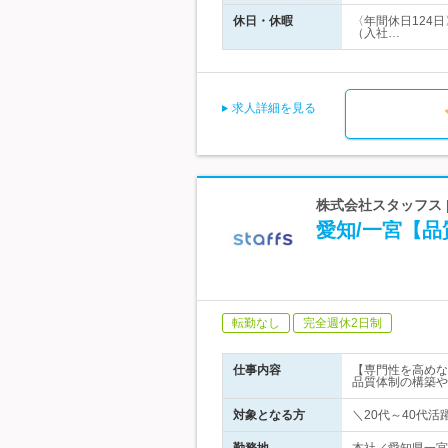
休日・休暇
〈年間休日124
（入社…
求人詳細を見る
株式会社スタッフス 
愛知/一宮【品
転勤なし
完全週休2日制
仕事内容
【専門性を高めな
品質体制の構築や
対象となる方
＼20代～40代