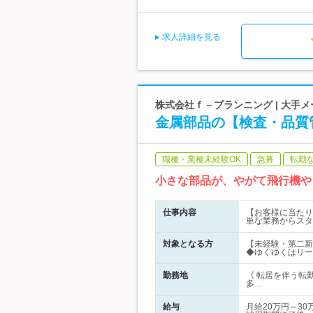
求人詳細を見る
株式会社ｆ－プランニング | 大手メ
金属部品の【検査・品質管
職種・業種未経験OK
急募
転勤
小さな部品が、やがて飛行機や
仕事内容
【お客様に当たり
単な業務からスタ
対象となる方
【未経験・第二新
◆ゆくゆくはリー
勤務地
《 転居を伴う転
多…
給与
月給20万円～3