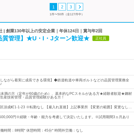
1
2
3
1件〜50件（全127件中）
 | 創業130年以上の安定企業｜年休124日｜賞与年2回
質管理】★U・I・Jターン歓迎★
正社員
しながら着実に成長できる環境】◆鉄道軌道や車両ボルトなどの品質管理業務全
♪
歳未満の方（定年が60歳のため）、基本的なPCスキルがある方★経験者歓迎★鋼材
生産技術管理・品質管理経験がある方！
区須成町1-1-23 ※転勤なし 【雇入れ直後】上記事業所 【変更の範囲】変更なし…
円～500,000円※経験・年齢・能力を考慮して決定いたします。※試用期間3ヵ月あり
15* 実働時間：8時間* 休憩時間：45分* 時間外労働：なし