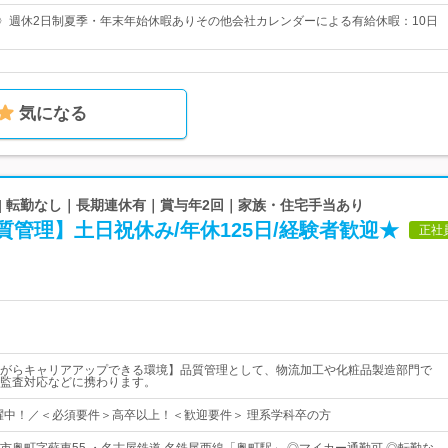
日〉週休2日制夏季・年末年始休暇ありその他会社カレンダーによる有給休暇：10日
気になる
| 転勤なし｜長期連休有｜賞与年2回｜家族・住宅手当あり
質管理】土日祝休み/年休125日/経験者歓迎★
正社
がらキャリアアップできる環境】品質管理として、物流加工や化粧品製造部門で
監査対応などに携わります。
活躍中！／＜必須要件＞高卒以上！＜歓迎要件＞ 理系学科卒の方