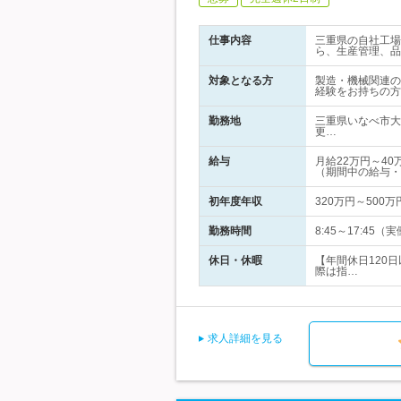
仕事内容
三重県の自社工場
ら、生産管理、品
対象となる方
製造・機械関連の
経験をお持ちの方
勤務地
三重県いなべ市大
更…
給与
月給22万円～4
（期間中の給与・
初年度年収
320万円～500万
勤務時間
8:45～17:4
休日・休暇
【年間休日120
際は指…
求人詳細を見る