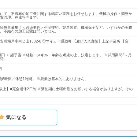
にて、不織布の加工機に関する幅広い業務をお任せします。機械の操作・調整か
質管理、在庫管理まで。
経験者募集！＜必須要件＞生産技術、製造装置、機械保全など、いずれかの実務
。不織布の加工経験は問いません。
安町梅戸字向ヒ山1332-8 ◎マイカー通勤可 【雇い入れ直後】上記事業所 【変
0万円 ＋ 諸手当 ※経験・スキル・年齢を考慮の上、決定します。 ※試用期間3ヶ月
待…
円
5（実働8時間／休憩1時間） ※残業は基本的にありません。
日以上】■完全週休2日制 ※繁忙期に土曜出勤をお願いする場合がありますが、その
気になる