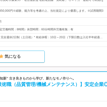
市奥町字蘇東55 ・名古屋鉄道 名鉄尾西線「奥町駅」 ◎マイカー通勤可 ◎転勤な
円～350,000円※経験、能力等を考慮の上、当社規定により優遇します。※試用期間3
円
0 （所定労働時間：8時間）休憩時間：60分時間外労働有無：有
日* 完全週休2日制（土日祝）* 有給休暇：10日～20日（下限日数は入社半年経過…
気になる
温故知新” 古き良きものから学び、新たなモノ作りへ。
技術職（品質管理/機械メンテナンス）】安定企業