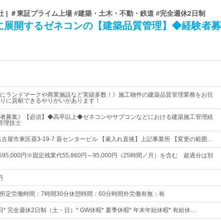
 | ＃東証プライム上場 #建築・土木・不動・鉄道 #完全週休2日制
に展開するゼネコンの【建築品質管理】◆経験者募
にランドマークや商業施設など実績多数！》施工物件の建築品質管理業務をお任
りに貢献できるやりがいがあります！
者募集》【必須】◆高卒以上◆ゼネコンやサブコンなどにおける建築施工管理経
管理技士
古屋市東区葵3-19-7 葵センタービル 【雇入れ直後】上記事業所 【変更の範囲…
～595,000円※固定残業代55,860円～95,000円（25時間／月）を含む 超過分は別
円
：00所定労働時間：7時間30分休憩時間：60分時間外労働有無：有
5日* 完全週休2日制（土・日）* GW休暇* 夏季休暇* 年末年始休暇* 有給休…