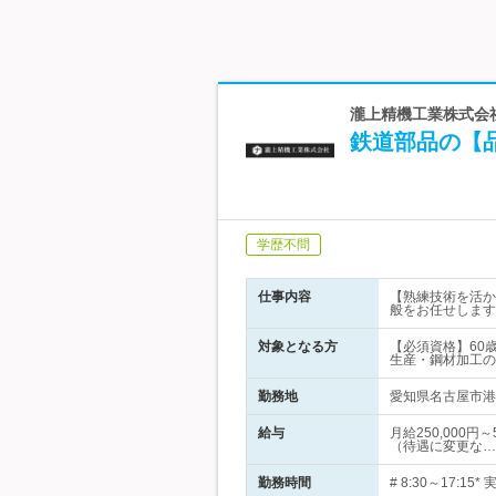
瀧上精機工業株式会社
鉄道部品の【品
学歴不問
仕事内容
【熟練技術を活か
般をお任せします
対象となる方
【必須資格】60
生産・鋼材加工の
勤務地
愛知県名古屋市港
給与
月給250,000
（待遇に変更な…
勤務時間
# 8:30～17: