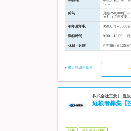
勤務地
本社／愛知県一宮
し…
給与
月給250,000
ヵ月（待遇変更…
初年度年収
350万円～500万
勤務時間
9:00～18:0
休日・休暇
# 年間休日125
求人詳細を見る
株式会社三景 | “
経験者募集【
急募
完全週休2日制