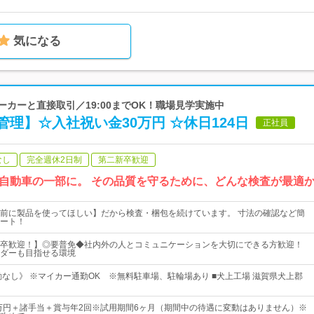
気になる
ーカーと直接取引／19:00までOK！職場見学実施中
理】☆入社祝い金30万円 ☆休日124日
正社員
なし
完全週休2日制
第二新卒歓迎
自動車の一部に。 その品質を守るために、どんな検査が最適
前に製品を使ってほしい】だから検査・梱包を続けています。 寸法の確認など簡
ート！
卒歓迎！】◎要普免◆社内外の人とコミュニケーションを大切にできる方歓迎！
ダーも目指せる環境
勤なし》 ※マイカー通勤OK ※無料駐車場、駐輪場あり ■犬上工場 滋賀県犬上郡
0万円＋諸手当＋賞与年2回※試用期間6ヶ月（期間中の待遇に変動はありません）※