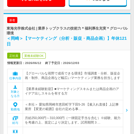
新着
東海光学株式会社 | 業界トップクラスの技術力＊福利厚生充実＊グローバル
環境
＜岡崎＞【マーケティング（分析・販促・商品企画）】年休121
日
正社員
業種未経験OK
情報更新日：2026/06/12
終了予定日：
2026/12/03
【グローバルな視野で成長できる環境】市場調査・分析、販促企
画・制作、商品企画など幅広いマーケティング業務を担当します
仕事内容
【業界未経験歓迎】■マーケティングスキルまたは商品企画のア
対象と
イデア出しスキルを有する方
なる方
＜本社＞ 愛知県岡崎市恵田町字下田5-26 【雇入れ直後】上記事
業所 【変更の範囲】会社の定める事…
勤務地
月給250,000円～310,000円（一律固定手当を含む）※経験、能力
を考慮の上、規定により決定します。試用期間３…
給与