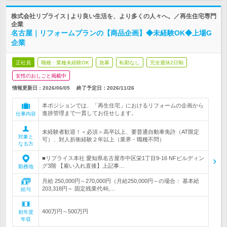
株式会社リプライス | より良い生活を、より多くの人々へ。／再生住宅専門
企業
名古屋｜リフォームプランの【商品企画】◆未経験OK◆上場G
企業
正社員
職種・業種未経験OK
急募
転勤なし
完全週休2日制
女性のおしごと掲載中
情報更新日：2026/06/05
終了予定日：
2026/11/26
本ポジションでは、「再生住宅」におけるリフォームの企画から
進捗管理まで一貫してお任せします。
仕事内容
未経験者歓迎！＜必須＞高卒以上、要普通自動車免許（AT限定
対象と
可）、対人折衝経験２年以上（業界・職種不問）
なる方
■リプライス本社 愛知県名古屋市中区栄1丁目9-16 NFビルディン
グ3階 【雇い入れ直後】上記事…
勤務地
月給 250,000円～270,000円（月給250,000円～の場合： 基本給
203,318円～ 固定残業代46,…
給与
400万円～500万円
初年度
年収