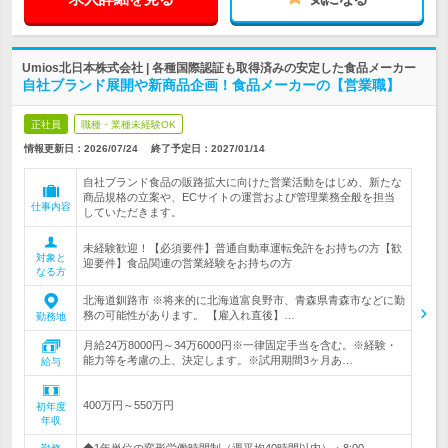
Umios北日本株式会社 | 各種国際認証も取得済みの安定した食品メーカー
自社ブランド展開や新商品企画！食品メーカーの【営業職】
正社員
職種・業種未経験OK
情報更新日：2026/07/24
終了予定日：
2027/01/14
自社ブランド食品の販路拡大に向けた営業活動をはじめ、新たな
商品規格の立案や、ECサイトの運営および管理業務全般を担当
仕事内容
していただきます。
未経験歓迎！【必須要件】普通自動車運転免許をお持ちの方【歓
対象と
迎要件】食品関連の営業経験をお持ちの方
なる方
北海道釧路市 ※将来的に北海道富良野市、青森県青森市などに勤
務の可能性があります。 【雇入れ直後】…
勤務地
月給24万8000円～34万6000円※一律固定手当を含む。※経験・
能力等を考慮の上、決定します。※試用期間3ヶ月あ…
給与
400万円～550万円
初年度
年収