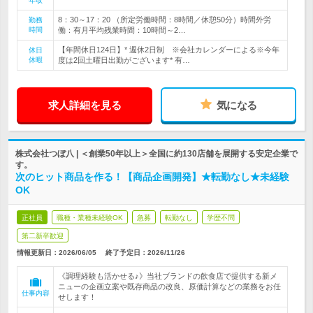
年収
8：30～17：20 （所定労働時間：8時間／休憩50分）時間外労
勤務
時間
働：有月平均残業時間：10時間～2…
【年間休日124日】* 週休2日制 ※会社カレンダーによる※今年
休日
休暇
度は2回土曜日出勤がございます* 有…
求人詳細を見る
気になる
株式会社つぼ八 | ＜創業50年以上＞全国に約130店舗を展開する安定企業で
す。
次のヒット商品を作る！【商品企画開発】★転勤なし★未経験
OK
正社員
職種・業種未経験OK
急募
転勤なし
学歴不問
第二新卒歓迎
情報更新日：2026/06/05
終了予定日：
2026/11/26
《調理経験も活かせる♪》当社ブランドの飲食店で提供する新メ
ニューの企画立案や既存商品の改良、原価計算などの業務をお任
仕事内容
せします！