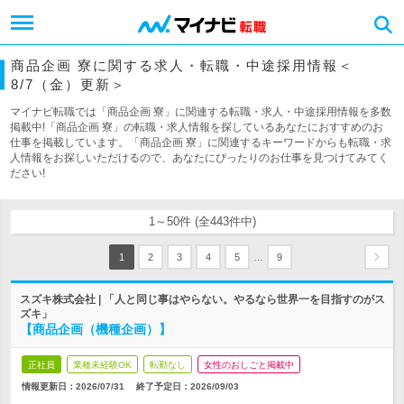
商品企画 寮に関する求人・転職・中途採用情報＜
8/7（金）更新＞
マイナビ転職では「商品企画 寮」に関連する転職・求人・中途採用情報を多数
掲載中!「商品企画 寮」の転職・求人情報を探しているあなたにおすすめのお
仕事を掲載しています。「商品企画 寮」に関連するキーワードからも転職・求
人情報をお探しいただけるので、あなたにぴったりのお仕事を見つけてみてく
ださい!
1～50件 (全443件中)
…
1
2
3
4
5
9
スズキ株式会社 | 「人と同じ事はやらない。やるなら世界一を目指すのがス
ズキ」
【商品企画（機種企画）】
正社員
業種未経験OK
転勤なし
女性のおしごと掲載中
情報更新日：2026/07/31
終了予定日：
2026/09/03