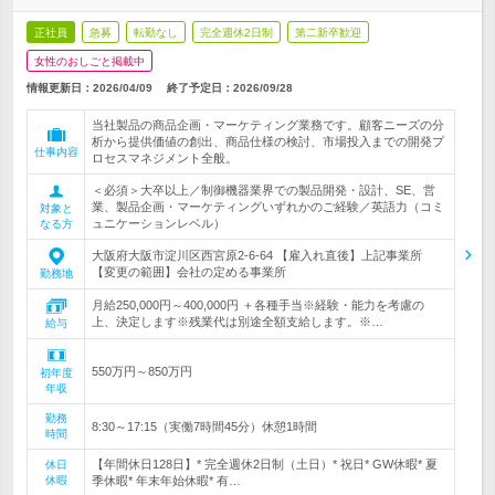
正社員
急募
転勤なし
完全週休2日制
第二新卒歓迎
女性のおしごと掲載中
情報更新日：2026/04/09
終了予定日：
2026/09/28
当社製品の商品企画・マーケティング業務です。顧客ニーズの分
析から提供価値の創出、商品仕様の検討、市場投入までの開発プ
仕事内容
ロセスマネジメント全般。
＜必須＞大卒以上／制御機器業界での製品開発・設計、SE、営
業、製品企画・マーケティングいずれかのご経験／英語力（コミ
対象と
ュニケーションレベル）
なる方
大阪府大阪市淀川区西宮原2-6-64 【雇入れ直後】上記事業所
【変更の範囲】会社の定める事業所
勤務地
月給250,000円～400,000円 ＋各種手当※経験・能力を考慮の
上、決定します※残業代は別途全額支給します。※…
給与
550万円～850万円
初年度
年収
勤務
8:30～17:15（実働7時間45分）休憩1時間
時間
【年間休日128日】* 完全週休2日制（土日）* 祝日* GW休暇* 夏
休日
休暇
季休暇* 年末年始休暇* 有…