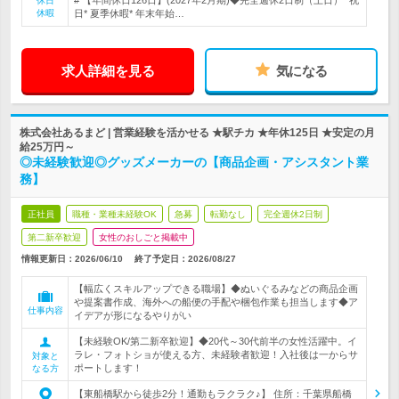
# 【年間休日126日】(2027年2月期)◆完全週休2日制（土日）* 祝
休日
休暇
日* 夏季休暇* 年末年始…
求人詳細を見る
気になる
株式会社あるまど | 営業経験を活かせる ★駅チカ ★年休125日 ★安定の月
給25万円～
◎未経験歓迎◎グッズメーカーの【商品企画・アシスタント業
務】
正社員
職種・業種未経験OK
急募
転勤なし
完全週休2日制
第二新卒歓迎
女性のおしごと掲載中
情報更新日：2026/06/10
終了予定日：
2026/08/27
【幅広くスキルアップできる職場】◆ぬいぐるみなどの商品企画
や提案書作成、海外への船便の手配や梱包作業も担当します◆ア
仕事内容
イデアが形になるやりがい
【未経験OK/第二新卒歓迎】◆20代～30代前半の女性活躍中。イ
ラレ・フォトショが使える方、未経験者歓迎！入社後は一からサ
対象と
ポートします！
なる方
【東船橋駅から徒歩2分！通勤もラクラク♪】 住所：千葉県船橋