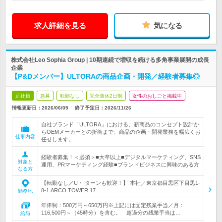
求人詳細を見る
気になる
株式会社Leo Sophia Group | 10期連続で増収を続ける多角事業展開の成長
企業
【P&Dメンバー】ULTORAの商品企画・開発／経験者募集◎
正社員
急募
転勤なし
完全週休2日制
女性のおしごと掲載中
情報更新日：2026/06/05
終了予定日：
2026/11/26
自社ブランド「ULTORA」における、新商品のコンセプト設計か
らOEMメーカーとの折衝まで、商品の企画・開発業務を幅広くお
仕事内容
任せします。
経験者募集！＜必須＞■大卒以上■デジタルマーケティング、SNS
対象と
運用、PRマーケティング経験■ブランドビジネスに興味のある方
なる方
【転勤なし／U・Iターンも歓迎！】 本社／東京都目黒区下目黒1-
8-1 ARCO TOWER 17…
勤務地
年俸制：500万円～650万円※上記には固定残業手当／月：
116,500円～（45時分）を含む。 超過分の残業手当は…
給与