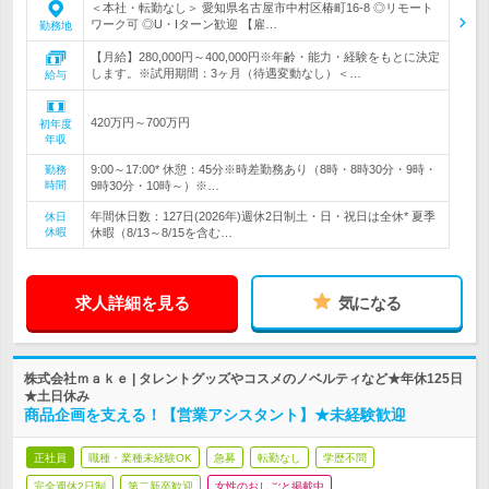
＜本社・転勤なし＞ 愛知県名古屋市中村区椿町16-8 ◎リモート
ワーク可 ◎U・Iターン歓迎 【雇…
勤務地
【月給】280,000円～400,000円※年齢・能力・経験をもとに決定
します。※試用期間：3ヶ月（待遇変動なし）＜…
給与
420万円～700万円
初年度
年収
9:00～17:00* 休憩：45分※時差勤務あり（8時・8時30分・9時・
勤務
時間
9時30分・10時～）※…
年間休日数：127日(2026年)週休2日制土・日・祝日は全休* 夏季
休日
休暇
休暇（8/13～8/15を含む…
求人詳細を見る
気になる
株式会社ｍａｋｅ | タレントグッズやコスメのノベルティなど★年休125日
★土日休み
商品企画を支える！【営業アシスタント】★未経験歓迎
正社員
職種・業種未経験OK
急募
転勤なし
学歴不問
完全週休2日制
第二新卒歓迎
女性のおしごと掲載中