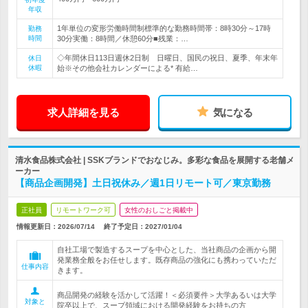
年収
1年単位の変形労働時間制標準的な勤務時間帯：8時30分～17時
勤務
時間
30分実働：8時間／休憩60分■残業：…
◇年間休日113日週休2日制 日曜日、国民の祝日、夏季、年末年
休日
休暇
始※その他会社カレンダーによる* 有給…
求人詳細を見る
気になる
清水食品株式会社 | SSKブランドでおなじみ。多彩な食品を展開する老舗メ
ーカー
【商品企画開発】土日祝休み／週1日リモート可／東京勤務
正社員
リモートワーク可
女性のおしごと掲載中
情報更新日：2026/07/14
終了予定日：
2027/01/04
自社工場で製造するスープを中心とした、当社商品の企画から開
発業務全般をお任せします。既存商品の強化にも携わっていただ
仕事内容
きます。
商品開発の経験を活かして活躍！＜必須要件＞大学あるいは大学
対象と
院卒以上で、スープ領域における開発経験をお持ちの方