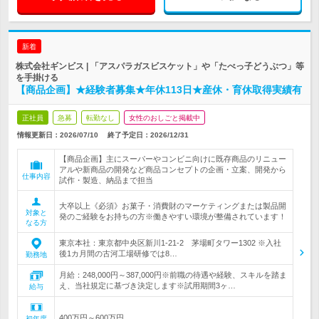
新着
株式会社ギンビス | 「アスパラガスビスケット」や「たべっ子どうぶつ」等
を手掛ける
【商品企画】★経験者募集★年休113日★産休・育休取得実績有
正社員
急募
転勤なし
女性のおしごと掲載中
情報更新日：2026/07/10
終了予定日：
2026/12/31
【商品企画】主にスーパーやコンビニ向けに既存商品のリニュー
アルや新商品の開発など商品コンセプトの企画・立案、開発から
仕事内容
試作・製造、納品まで担当
大卒以上《必須》お菓子・消費財のマーケティングまたは製品開
対象と
発のご経験をお持ちの方※働きやすい環境が整備されています！
なる方
東京本社：東京都中央区新川1-21-2 茅場町タワー1302 ※入社
後1カ月間の古河工場研修では8…
勤務地
月給：248,000円～387,000円※前職の待遇や経験、スキルを踏ま
え、当社規定に基づき決定します※試用期間3ヶ…
給与
400万円～600万円
初年度