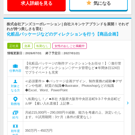
求人詳細を見る
気になる
株式会社アンズコーポレーション | 自社スキンケアブランドを展開！それぞ
れが持つ美しさを育む
化粧品パッケージなどのディレクションを行う【商品企画】
正社員
急募
転勤なし
女性のおしごと掲載中
情報更新日：2026/07/31
終了予定日：
2027/01/21
【化粧品パッケージの制作ディレクションをお任せ！】◇進行管
理◇デザインディレクション◇データ管理など★年間休日124日
仕事内容
でプライベートも充実
≪必須要件≫ ◆パッケージ企画デザイン、制作業務の経験◆デザ
インや包材、材質の知識◆Illustrator、Photoshopなどの知識
対象と
◆Excel、Word、PowerPoint
なる方
＼転勤なし！／ ■本社 大阪府大阪市中央区谷町9-3-7 中央谷町ビ
ル9F 【雇い入れ直後】上記事…
勤務地
月給215,000円～290,000円※経験、能力を考慮の上、決定いたし
ます。※試用期間：3ケ月（条件の変更なし）
給与
350万円～450万円
初年度