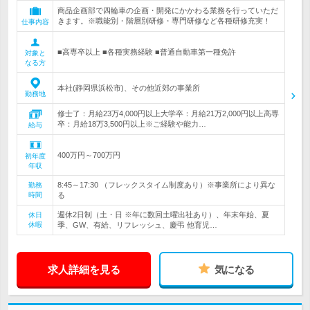
商品企画部で四輪車の企画・開発にかかわる業務を行っていただ
きます。※職能別・階層別研修・専門研修など各種研修充実！
仕事内容
■高専卒以上 ■各種実務経験 ■普通自動車第一種免許
対象と
なる方
本社(静岡県浜松市)、その他近郊の事業所
勤務地
修士了：月給23万4,000円以上大学卒：月給21万2,000円以上高専
卒：月給18万3,500円以上※ご経験や能力…
給与
400万円～700万円
初年度
年収
8:45～17:30 （フレックスタイム制度あり）※事業所により異な
勤務
時間
る
週休2日制（土・日 ※年に数回土曜出社あり）、年末年始、夏
休日
休暇
季、GW、有給、リフレッシュ、慶弔 他育児…
求人詳細を見る
気になる