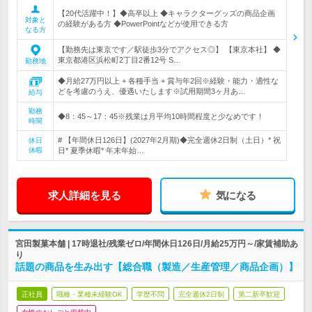
【20代活躍中！】◆高卒以上 ◆キャラクターグッズの商品企画
対象と
の経験がある方 ◆PowerPointなどが使用できる方
なる方
【勤務先は東京です／駅徒歩3分でアクセス◎】 【東京本社】 ◆
東京都港区浜松町2丁目2番12号 S…
勤務地
◆月給27万円以上 + 各種手当 + 賞与年2回※経験・能力・適性な
どを考慮のうえ、優遇いたします※試用期間3ヶ月あ…
給与
勤務
◆8：45～17：45※残業は月平均10時間程度と少なめです！
時間
# 【年間休日126日】(2027年2月期)◆完全週休2日制（土日）* 祝
休日
休暇
日* 夏季休暇* 年末年始…
求人詳細を見る
気になる
宮田製菓本舗 | 17時退社/残業ゼロ/年間休日126日/月給25万円～/家賃補助あ
り
話題の商品を生み出す【総合職（製造／生産管理／商品企画）】
正社員
職種・業種未経験OK
学歴不問
完全週休2日制
第二新卒歓迎