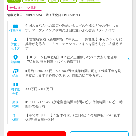
女性のおしごと掲載中
情報更新日：2026/07/24
終了予定日：
2027/01/14
全国の展示会への出店や製品カタログの作成などをお任せしま
す。マーケティングや商品企画に近い形の営業スタイルです！
仕事内容
【 営業経験者（新規開拓・2年以上）｜要普免 】◆ものづくりに
興味がある方、コミュニケーションスキルを活かしたい方必見で
対象と
す！
なる方
【UIJターン転職歓迎】 ■本社／三重県いなべ市大安町南金井
1732番地 ※自転車・バイク通勤可能…
勤務地
■月給：258,000円～300,000円※残業時間に応じて残業手当を別
途支給します※経験やスキル、前職の給与を考慮…
給与
330万円～400万円
初年度
年収
■9：00～17：45（所定労働時間7時間40分／休憩時間：65分）時
勤務
時間
間外労働：有
【年間休日115日】* 週休2日制（土日祝）* 有給休暇* GW* 夏季
休日
休暇
休暇* 年末年始休暇