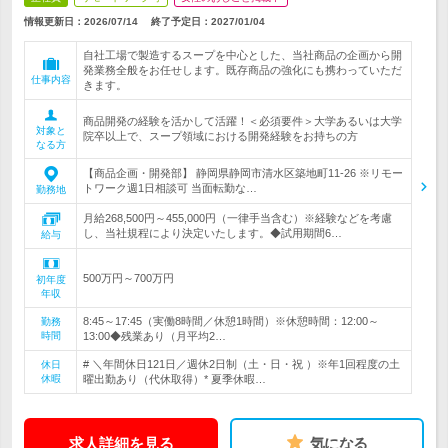
情報更新日：2026/07/14
終了予定日：
2027/01/04
自社工場で製造するスープを中心とした、当社商品の企画から開
発業務全般をお任せします。既存商品の強化にも携わっていただ
仕事内容
きます。
商品開発の経験を活かして活躍！＜必須要件＞大学あるいは大学
対象と
院卒以上で、スープ領域における開発経験をお持ちの方
なる方
【商品企画・開発部】 静岡県静岡市清水区築地町11-26 ※リモー
トワーク週1日相談可 当面転勤な…
勤務地
月給268,500円～455,000円（一律手当含む）※経験などを考慮
し、当社規程により決定いたします。◆試用期間6…
給与
500万円～700万円
初年度
年収
8:45～17:45（実働8時間／休憩1時間）※休憩時間：12:00～
勤務
時間
13:00◆残業あり（月平均2…
# ＼年間休日121日／週休2日制（土・日・祝 ）※年1回程度の土
休日
休暇
曜出勤あり（代休取得）* 夏季休暇…
求人詳細を見る
気になる