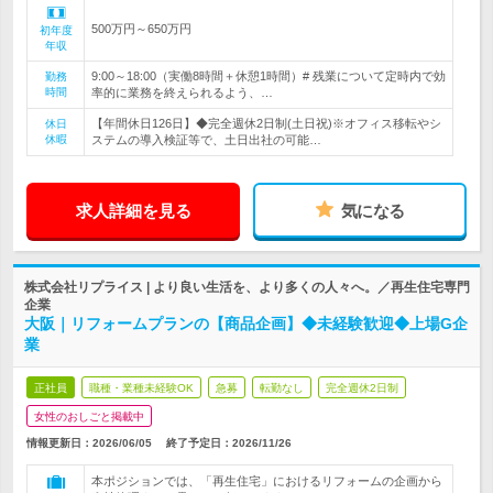
500万円～650万円
初年度
年収
9:00～18:00（実働8時間＋休憩1時間）# 残業について定時内で効
勤務
時間
率的に業務を終えられるよう、…
【年間休日126日】◆完全週休2日制(土日祝)※オフィス移転やシ
休日
休暇
ステムの導入検証等で、土日出社の可能…
求人詳細を見る
気になる
株式会社リプライス | より良い生活を、より多くの人々へ。／再生住宅専門
企業
大阪｜リフォームプランの【商品企画】◆未経験歓迎◆上場G企
業
正社員
職種・業種未経験OK
急募
転勤なし
完全週休2日制
女性のおしごと掲載中
情報更新日：2026/06/05
終了予定日：
2026/11/26
本ポジションでは、「再生住宅」におけるリフォームの企画から