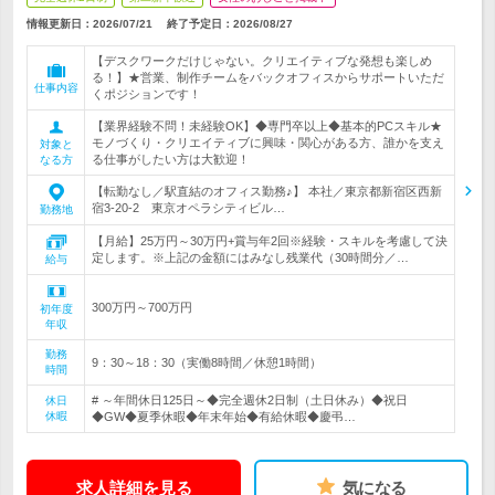
情報更新日：2026/07/21
終了予定日：
2026/08/27
【デスクワークだけじゃない。クリエイティブな発想も楽しめ
る！】★営業、制作チームをバックオフィスからサポートいただ
仕事内容
くポジションです！
【業界経験不問！未経験OK】◆専門卒以上◆基本的PCスキル★
モノづくり・クリエイティブに興味・関心がある方、誰かを支え
対象と
る仕事がしたい方は大歓迎！
なる方
【転勤なし／駅直結のオフィス勤務♪】 本社／東京都新宿区西新
宿3-20-2 東京オペラシティビル…
勤務地
【月給】25万円～30万円+賞与年2回※経験・スキルを考慮して決
定します。※上記の金額にはみなし残業代（30時間分／…
給与
300万円～700万円
初年度
年収
勤務
9：30～18：30（実働8時間／休憩1時間）
時間
# ～年間休日125日～◆完全週休2日制（土日休み）◆祝日
休日
休暇
◆GW◆夏季休暇◆年末年始◆有給休暇◆慶弔…
求人詳細を見る
気になる