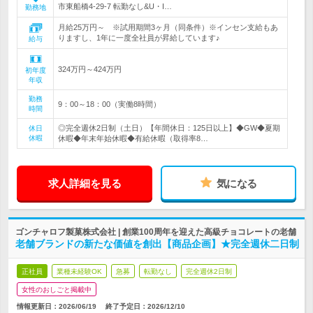
市東船橋4-29-7 転勤なし&U・I…
勤務地
月給25万円～ ※試用期間3ヶ月（同条件）※インセン支給もあ
りますし、1年に一度全社員が昇給しています♪
給与
324万円～424万円
初年度
年収
勤務
9：00～18：00（実働8時間）
時間
◎完全週休2日制（土日）【年間休日：125日以上】◆GW◆夏期
休日
休暇
休暇◆年末年始休暇◆有給休暇（取得率8…
求人詳細を見る
気になる
ゴンチャロフ製菓株式会社 | 創業100周年を迎えた高級チョコレートの老舗
老舗ブランドの新たな価値を創出【商品企画】★完全週休二日制
正社員
業種未経験OK
急募
転勤なし
完全週休2日制
女性のおしごと掲載中
情報更新日：2026/06/19
終了予定日：
2026/12/10