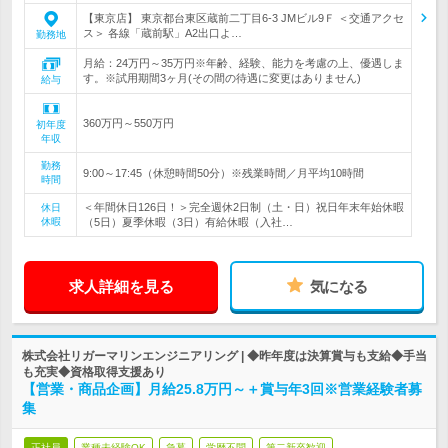
【東京店】 東京都台東区蔵前二丁目6-3 JMビル9Ｆ ＜交通アクセ
ス＞ 各線「蔵前駅」A2出口よ…
勤務地
月給：24万円～35万円※年齢、経験、能力を考慮の上、優遇しま
す。※試用期間3ヶ月(その間の待遇に変更はありません)
給与
360万円～550万円
初年度
年収
勤務
9:00～17:45（休憩時間50分）※残業時間／月平均10時間
時間
＜年間休日126日！＞完全週休2日制（土・日）祝日年末年始休暇
休日
休暇
（5日）夏季休暇（3日）有給休暇（入社…
求人詳細を見る
気になる
株式会社リガーマリンエンジニアリング | ◆昨年度は決算賞与も支給◆手当
も充実◆資格取得支援あり
【営業・商品企画】月給25.8万円～＋賞与年3回※営業経験者募
集
正社員
業種未経験OK
急募
学歴不問
第二新卒歓迎