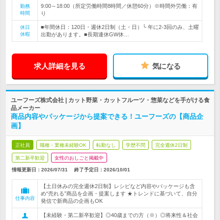
9:00～18:00（所定労働時間8時間／休憩60分）※時間外労働：有
勤務
時間
り
■年間休日：120日・週休2日制（土・日）└ 年に2-3回のみ、土曜
休日
休暇
出勤があります。■長期連休GW休…
求人詳細を見る
気になる
ユーフーズ株式会社 | カット野菜・カットフルーツ・惣菜などを手がける食
品メーカー
商品内容やパッケージから提案できる！ユーフーズの【商品企
画】
正社員
職種・業種未経験OK
転勤なし
学歴不問
完全週休2日制
第二新卒歓迎
女性のおしごと掲載中
情報更新日：2026/07/31
終了予定日：
2026/10/01
【土日休みの完全週休2日制】レシピなど内容やパッケージも含
め“売れる”商品を企画・提案します ★トレンドに基づいて、自分
仕事内容
発信で新商品の企画もOK
【未経験・第二新卒歓迎】◎40歳までの方（※）◎将来性＆社会