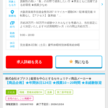
貢献性の高い「食」の分野で成長したい方 ★男女ともに活躍でき
対象と
る好環境 ★残業少なめ
なる方
大阪府泉南市信達金熊寺287 ※マイカー通勤OK！駐車場完備 ※
転勤なし 【アクセス】 阪和線「…
勤務地
月給28万円～50万円※経験やスキルなどを考慮の上、当社規定に
より決定いたします※試用期間2ヶ月（その間は月給22万…
給与
勤務
9:00～18:00
時間
休日
完全週休2日制（土日）慶弔休暇特別休暇有給休暇
休暇
求人詳細を見る
気になる
株式会社オプナス | 錠前を中心とするセキュリティ商品メーカー★
【商品企画】★年間休日124日 ★残業10～20時間 ★未経験歓迎
正社員
職種・業種未経験OK
急募
第二新卒歓迎
女性のおしごと掲載中
情報更新日：2026/07/03
終了予定日：
2026/12/24