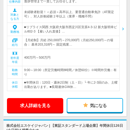
進捗管理まで一貫してお任せします。
仕事内容
未経験者歓迎！＜必須＞高卒以上、要普通自動車免許（AT限定
対象と
可）、対人折衝経験２年以上（業界・職種不問）
なる方
■リプライス関西 大阪府大阪市西淀川区宮原4-3-12 新大阪明幸ビ
ル802-3 【雇い入れ直後】…
勤務地
【月給制】月給 250,000円～270,000円（月給250,000円～の場
合： 基本203,318円～ 固定残業…
給与
400万円～500万円
初年度
年収
9:00～18:00（所定労働時間8時間／休憩60分）※時間外労働：有
勤務
時間
り
■年間休日：120日・週休2日制（土・日）└ 年に2-3回のみ、土曜
休日
休暇
出勤があります。■長期連休GW休…
求人詳細を見る
気になる
株式会社エスケイジャパン | 【東証スタンダード上場企業】年間休日126日