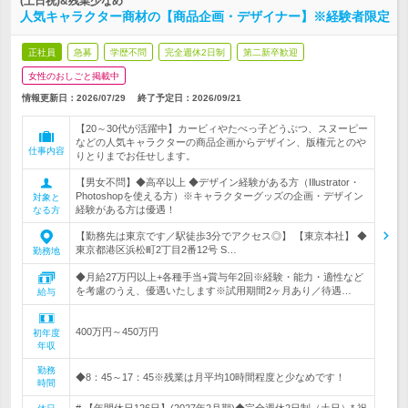
(土日祝)&残業少なめ
人気キャラクター商材の【商品企画・デザイナー】※経験者限定
正社員
急募
学歴不問
完全週休2日制
第二新卒歓迎
女性のおしごと掲載中
情報更新日：2026/07/29
終了予定日：
2026/09/21
【20～30代が活躍中】カービィやたべっ子どうぶつ、スヌーピー
などの人気キャラクターの商品企画からデザイン、版権元とのや
仕事内容
りとりまでお任せします。
【男女不問】◆高卒以上 ◆デザイン経験がある方（Illustrator・
Photoshopを使える方）※キャラクターグッズの企画・デザイン
対象と
経験がある方は優遇！
なる方
【勤務先は東京です／駅徒歩3分でアクセス◎】 【東京本社】 ◆
東京都港区浜松町2丁目2番12号 S…
勤務地
◆月給27万円以上+各種手当+賞与年2回※経験・能力・適性など
を考慮のうえ、優遇いたします※試用期間2ヶ月あり／待遇…
給与
400万円～450万円
初年度
年収
勤務
◆8：45～17：45※残業は月平均10時間程度と少なめです！
時間