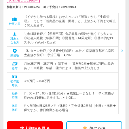
女性のおしごと掲載中
情報更新日：2026/07/24
終了予定日：
2026/09/24
《イチから学べる環境》おせんべいの「製造」から「生産管
理」、そして「新商品の企画・開発」と、上流から下流まで幅広
仕事内容
く関われます。
＼未経験歓迎／【学歴不問】食品業界の経験が無くても大丈夫！
◎社会人経験（年数不問）◎要普免（AT限定可）◎基本的なPC
対象と
スキル（Word・Excel）
なる方
《UIターン歓迎／交通費全額補助》 本社／ 京都府京都市右京区
太秦森ケ前町16 宇治工場 ★202…
勤務地
月給25万円～35万円 ＋ 諸手当 ＋ 賞与年2回★毎年1万円の昇給
あり！※経験・年齢・能力により、相談の上決定しま…
給与
380万円～450万円
初年度
年収
7：00～17：00（休憩120分）★残業は一切なし！ 早く業務が
勤務
時間
終われば16時に退社することもOK…
# ＼年間休日126日／# 《休日》* 完全週休2日制（土日）* 祝日★
休日
休暇
稀ですが、休日出勤がある場合…
求人詳細を見る
気になる