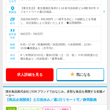
なる方
【東京支店】 東京都港区海岸2-1-16 鈴与浜松町ビル9階 901号 ※
リモートワーク週1日相談…
勤務地
月給268,500円～455,000円（一律手当含む）※経験などを考慮
し、当社規程により決定いたします。◆試用期間6…
給与
500万円～700万円
初年度
年収
8:45～17:45（実働8時間／休憩1時間）※休憩時間：12:00～
勤務
時間
13:00◆残業あり（月平均2…
# ＼年間休日121日／週休2日制（土・日・祝 ）※年1回程度の土
休日
休暇
曜出勤あり（代休取得）* 夏季休暇…
求人詳細を見る
気になる
清水食品株式会社 | SSKブランドでおなじみ。多彩な食品を展開する老舗メ
ーカー
【商品企画開発】土日祝休み／週1日リモート可／静岡勤務
正社員
リモートワーク可
女性のおしごと掲載中