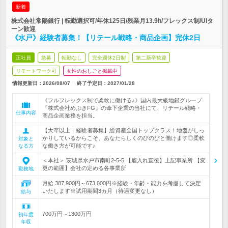
新着
株式会社常陽銀行 | 転勤選択可/年休125日/残業月13.9h/フレックス制/UIタ
ーン歓迎
《水戸》経験者募集！【リテール戦略・商品企画】完休2日
正社員
急募
転勤なし
完全週休2日制
第二新卒歓迎
リモートワーク可
女性のおしごと掲載中
情報更新日：2026/08/07
終了予定日：
2027/01/28
《フルフレックス制で柔軟に働ける♪》国内最大級地銀グループ
『株式会社めぶきFG』の傘下企業の当社にて、リテール戦略・
仕事内容
商品企画業務を担当。
【大卒以上｜経験者募集】総資産全国トップクラス！地盤がしっ
かりしているからこそ、あなたらしくのびのびと働けます◎柔軟
対象と
な働き方が可能です♪
なる方
＜本社＞ 茨城県水戸市南町2-5-5 【雇入れ直後】上記事業所 【変
更の範囲】会社の定める各事業所
勤務地
月給 387,900円～673,000円※経験・年齢・能力を考慮して決定
いたします※試用期間3カ月（待遇変更なし）
給与
700万円～1300万円
初年度
年収