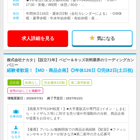
◆1年単位の変形労働時間制（週平均40時間以内）・8:00～
勤務
時間
17:00・実働／8時間・休憩／60分・…
年間休日116日・週休2日制（会社カレンダーによる）・GW休
休日
休暇
暇・夏季休暇・年末年始休暇・有給休暇・産…
求人詳細を見る
気になる
株式会社ナカタ | 【設立71年】ベビー＆キッズ衣料業界のリーディングカン
パニー
経験者歓迎！【MD・商品企画】◎年休126日 ◎完休2日(土日祝)
正社員
転勤なし
完全週休2日制
第二新卒歓迎
女性のおしごと掲載中
情報更新日：2026/07/31
終了予定日：
2027/01/21
【残業月平均10H程度！】■大手量販店や専門店 (イオン・しまむ
ら・トイザらス等) に対する売り場や市場動向の分析、商品企画
仕事内容
や提案をお任せします。
【優遇】アパレル/服飾関係での商品企画経験 【歓迎】■ファッシ
対象と
ョンやキャラクターが好きな方■第二新卒の方も応募可
なる方