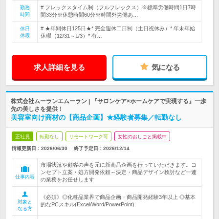
# フレックスタイム制（フルフレックス）※標準労働時間1日7時
勤務
時間
間33分※休憩時間60分※時間外労働あ…
# ★年間休日125日★* 完全週休二日制（土日祝休み）* 年末年始
休日
休暇
休暇（12/31～1/3）* 有…
求人詳細を見る
気になる
株式会社ムーランエムーラン | 『サロンケア×ホームケアで実現する』一歩
先の美しさを提供！
美容室向け商材の【商品企画】★経験者募集／転勤なし
正社員
転勤なし
リモートワーク可
女性のおしごと掲載中
情報更新日：2026/06/30
終了予定日：
2026/12/14
市場状況や顧客の声を元に新商品企画を行っていただきます。コ
ンセプト立案・処方開発依頼～決定・商品デザイン検討など一連
仕事内容
の業務をお任せします
《必須》◎化粧品業界で商品企画・商品開発経験3年以上 ◎基本
対象と
的なPCスキル(Excel/Word/PowerPoint)
なる方