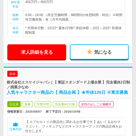
400万円～600万円
初年度
年収
9:00～18:00 （所定労働時間：8時間0分/休憩時間：60分）※時間
勤務
時間
外労働有無：有（月平均残業…
* 年間休日数：121日* 週休2日制* 有給休暇：10日～20日* 長期休
休日
休暇
暇制度
求人詳細を見る
気になる
新着
株式会社エスケイジャパン | 【 東証スタンダード上場企業 】完全週休2日制
／残業少なめ
人気キャラクター商品の【 商品企画 】★年休126日 ※東京募集
正社員
急募
学歴不問
完全週休2日制
女性のおしごと掲載中
情報更新日：2026/08/07
終了予定日：
2026/10/08
【 カプセルトイの商品化に関わるお仕事です 】ぬいぐるみやマ
スコット、フィギュアなどのキャラクターグッズの商品企画をお
仕事内容
任せします。