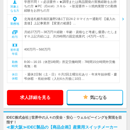
学歴不問！＜必須要件＞★調理または商品開発の実務経験をお持
ちの方 ★PC（Excel）スキル ＜歓迎要件＞☆焼肉業態での勤務
対象と
経験をお持ちの方
なる方
北海道札幌市南区藤野2条1丁目24-2 ※マイカー通勤可 【雇入れ
直後】上記事業所 【変更の範囲】…
勤務地
月給27万円～38万円※経験・年齢・資格など考慮し優遇いたしま
す※上記月給には、月25時間の固定残業代（4万円～6万…
給与
400万円～560万円
初年度
年収
8:00～16:15（休憩1時間）所定労働時間：7時間15分時間外労働
勤務
時間
有無：有
・週休2日制（土・日）※月2回土曜出社あり・年末年始休暇・慶
休日
休暇
弔休暇 ・有給休暇（入社6カ月後に10日…
求人詳細を見る
気になる
IDEC株式会社 | 世界中の人々の安全・安心・ウェルビーイングを実現を目
指す！
≪新大阪≫IDEC製品の【商品企画】産業用スイッチメーカー