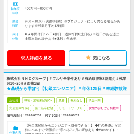
400万円～800万円
初年度
年収
9:00～18:00（実働8時間）※プロジェクトにより異なる場合があ
勤務
時間
ります※残業月平均12時間
# ★年間休日122日■休日：週休2日制(土日祝) ※祝日のある週は
休日
休暇
土曜出勤の場合あり■休暇：年末年…
求人詳細を見る
気になる
株式会社ＮＮＣグループ | ＃フルリモ案件あり＃有給取得率8割超え＃残業
月10~20H＃面接1回
★基礎から学ぼう【初級エンジニア】＊年休125日＊未経験歓迎
正社員
職種・業種未経験OK
急募
転勤なし
学歴不問
完全週休2日制
第二新卒歓迎
リモートワーク可
女性のおしごと掲載中
情報更新日：2026/07/06
終了予定日：
2026/09/03
【完全未経験からエンジニアへ成長できる！】 ◆ITの基礎から実
務レベルまで“段階的に”学べる7ヶ月の研修あり ◆Webサイト・
仕事内容