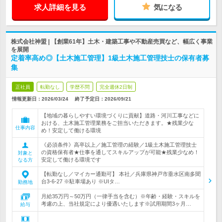
求人詳細を見る
気になる
株式会社神盟 | 【創業61年】土木・建築工事や不動産売買など、幅広く事業
を展開
定着率高め◎【土木施工管理】1級土木施工管理技士の保有者募
集
正社員
転勤なし
学歴不問
完全週休2日制
情報更新日：2026/03/24
終了予定日：
2026/09/21
【地域の暮らしやすい環境づくりに貢献】道路・河川工事などに
おける、土木施工管理業務をご担当いただきます。★残業少な
仕事内容
め！安定して働ける環境
《必須条件》高卒以上／施工管理の経験／1級土木施工管理技士
の資格保有者★仕事を通してスキルアップが可能★残業少なめ！
対象と
安定して働ける環境です
なる方
【転勤なし／マイカー通勤可】 本社／兵庫県神戸市垂水区南多聞
台3-6-27 ※駐車場あり ※UIタ…
勤務地
月給35万円～50万円（一律手当を含む）※年齢・経験・スキルを
考慮の上、当社規定により優遇いたします※試用期間3ヶ月…
給与