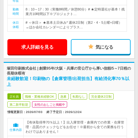
年収
8：10～17：30（実働8時間／休憩80分）# ★定時退社が基本！残
勤務
時間
業月10時間以下※プロジェクト…
# ＜休日＞ ★基本土日休み* 週休2日制（第2・4・5土曜+日曜）
休日
休暇
→ほか会社カレンダーによりプラス…
求人詳細を見る
気になる
塚田印刷株式会社 | 創業95年/大阪・兵庫の官公庁から厚い信頼/5～7日程の
長期休暇有
未経験歓迎！印刷物の【倉庫管理/出荷担当】有給消化率70％以
上
正社員
職種・業種未経験OK
急募
転勤なし
完全週休2日制
第二新卒歓迎
女性のおしごと掲載中
情報更新日：2026/07/03
終了予定日：
2026/12/24
【有休取得率70％以上！】出入庫管理・倉庫内での作業・在庫管
理・品質のチェックなどをお任せ！※最初から全ての業務を行う
仕事内容
わけではありません！