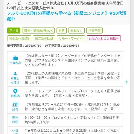
テー・ピー・エスサービス株式会社 | ★月3万円の独身寮完備 ★年間休日
120日以上 ★未経験入社95％
フルリモOK◎ITの基礎から学べる【初級エンジニア】★20代活
躍中
正社員
職種・業種未経験OK
急募
転勤なし
学歴不問
完全週休2日制
第二新卒歓迎
リモートワーク可
女性のおしごと掲載中
情報更新日：2026/07/10
終了予定日：
2026/09/24
【未経験スタート応援】オーダーメイドの研修からスタート！そ
の後、アプリなどのシステム開発やインフラ設計構築～運用保守
仕事内容
などをお任せします。
【20名以上の大型採用／未経験・第二新卒歓迎】学歴・経歴一切
不問！IT業界への興味と「やってみたい」という意欲を全力で応
対象と
援します。
なる方
※リモートワーク・フルリモートのプロジェクトあり！配属は希
望を考慮します。 【東京・大阪・名古屋・…
勤務地
【首都圏エリア】■月給24万円～45万円（固定残業代含む）※経
験、能力などを考慮し決定いたします。※上記月給には、固…
給与
9：00～18：00（プロジェクトにより変動あり）# ※残業は月平
勤務
時間
均5時間以下です
# ★年間休日120日以上★◇完全週休2日制（土日休み）◇祝日◇
休日