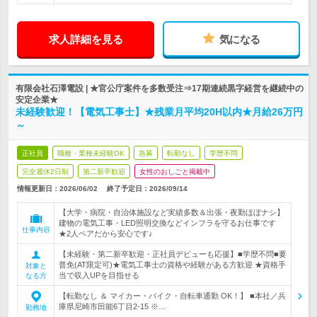
求人詳細を見る
気になる
有限会社石澤電設 | ★官公庁案件を多数受注⇒17期連続黒字経営を継続中の
安定企業★
未経験歓迎！【電気工事士】★残業月平均20H以内★月給26万円
～
正社員
職種・業種未経験OK
急募
転勤なし
学歴不問
完全週休2日制
第二新卒歓迎
女性のおしごと掲載中
情報更新日：2026/06/02
終了予定日：
2026/09/14
【大学・病院・自治体施設など実績多数＆出張・夜勤ほぼナシ】
建物の電気工事・LED照明交換などインフラを守るお仕事です
仕事内容
★2人ペアだから安心です♪
【未経験・第二新卒歓迎・正社員デビューも応援】■学歴不問■要
普免(AT限定可)★電気工事士の資格や経験がある方歓迎 ★資格手
対象と
当で収入UPを目指せる
なる方
【転勤なし ＆ マイカー・バイク・自転車通勤 OK！】 ■本社／兵
庫県尼崎市田能6丁目2-15 ※…
勤務地