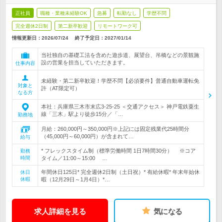
正社員
職種・業種未経験OK
急募
転勤なし
学歴不問
完全週休2日制
第二新卒歓迎
リモートワーク可
情報更新日：2026/07/24
終了予定日：
2027/01/14
当社独自の基礎工法を含めた遊歩道、展望台、吊橋などの景観施
設の営業を担当していただきます。
仕事内容
未経験・第二新卒歓迎！学歴不問【必須要件】普通自動車運転免
対象と
許（AT限定可）
なる方
本社：兵庫県三木市末広3-25-25 ＜交通アクセス＞ 神戸電鉄粟生
線「三木」駅より徒歩15分／「…
勤務地
月給：260,000円～350,000円※上記には固定残業代25時間分
（45,000円～60,000円）が含まれて…
給与
* フレックスタイム制（標準労働時間 1日7時間30分） ※コア
勤務
時間
タイム／11:00～15:00 …
年間休日125日* 完全週休2日制（土日祝）* 有給休暇* 年末年始休
休日
休暇
暇（12月29日～1月4日）*…
求人詳細を見る
気になる