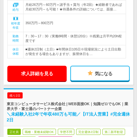
月給26万円～60万円＋諸手当＋賞与（年2回）★経験者であれば
月給30万円～も可能！★待遇条件の詳細については、面接…
給与
350万円～800万円
初年度
年収
7：30～17：30（実働8時間・休憩120分）※残業は月平均20h程
勤務
時間
度です
■週休2日制（土日）■年間休日105日※現場状況により土日出勤
休日
休暇
が発生する場合もありますが、振替休日を…
求人詳細を見る
気になる
残り2日
東京コンピュータサービス株式会社 | WEB面接OK｜知識ゼロでもOK｜業
界大手・富士通のパートナー企業
＼未経験入社2年で年収480万も可能／【IT法人営業】#完全週休
2日
正社員
職種・業種未経験OK
学歴不問
完全週休2日制
第二新卒歓迎