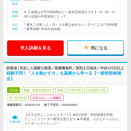
年収
# 【 残業は月平均5時間ほど＝基本定時退社です 】* 8：00～17：
勤務
時間
00☆現場や作業進捗によって…
* 週休二日制（土・日）※土曜は会社カレンダーによる* GW休暇
休日
休暇
* 夏季休暇* 年末年始休暇
求人詳細を見る
気になる
防衛省 | 安定した国家公務員／医療費無料／原則土日祝休／年休120日以上
経験不問！「人を動かす力」を基礎から学べる【一般幹部候補
生】
正社員
職種・業種未経験OK
急募
学歴不問
完全週休2日制
第二新卒歓迎
女性のおしごと掲載中
情報更新日：2026/07/31
終了予定日：
2026/09/03
【まずは学ぶことからスタート】★約1年間「幹部候補生学校」
でじっくりリーダー教育を受けます ★卒業後、小さなチームから
仕事内容
リーダーにチャレンジ！