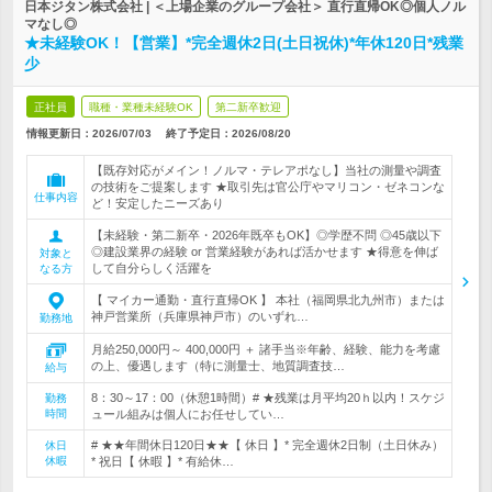
日本ジタン株式会社 | ＜上場企業のグループ会社＞ 直行直帰OK◎個人ノル
マなし◎
★未経験OK！【営業】*完全週休2日(土日祝休)*年休120日*残業
少
正社員
職種・業種未経験OK
第二新卒歓迎
情報更新日：2026/07/03
終了予定日：
2026/08/20
【既存対応がメイン！ノルマ・テレアポなし】当社の測量や調査
の技術をご提案します ★取引先は官公庁やマリコン・ゼネコンな
仕事内容
ど！安定したニーズあり
【未経験・第二新卒・2026年既卒もOK】◎学歴不問 ◎45歳以下
◎建設業界の経験 or 営業経験があれば活かせます ★得意を伸ば
対象と
して自分らしく活躍を
なる方
【 マイカー通勤・直行直帰OK 】 本社（福岡県北九州市）または
神戸営業所（兵庫県神戸市）のいずれ…
勤務地
月給250,000円～ 400,000円 ＋ 諸手当※年齢、経験、能力を考慮
の上、優遇します（特に測量士、地質調査技…
給与
8：30～17：00（休憩1時間）# ★残業は月平均20ｈ以内！スケジ
勤務
時間
ュール組みは個人にお任せしてい…
# ★★年間休日120日★★【 休日 】* 完全週休2日制（土日休み）
休日
休暇
* 祝日【 休暇 】* 有給休…