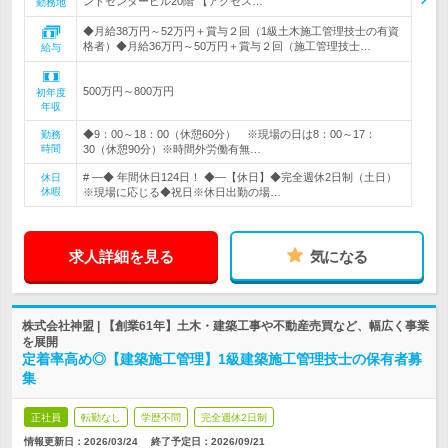
ンドセンタービル20階 【アクセス…
勤務地
◆月給38万円～52万円＋賞与２回（1級土木施工管理技士の有資
格者）◆月給36万円～50万円＋賞与２回（施工管理技士…
給与
500万円～800万円
初年度
年収
◆9：00～18：00（休憩60分） ※現場の日は8：00～17：
勤務
時間
30（休憩90分）※時間外労働有無…
# ―◆ 年間休日124日！ ◆―【休日】◆完全週休2日制（土日）
休日
休暇
※現場に応じる◆祝日※休日出勤の場…
求人詳細を見る
気になる
株式会社神盟 | 【創業61年】土木・建築工事や不動産売買など、幅広く事業
を展開
定着率高め◎【建築施工管理】1級建築施工管理技士の保有者募
集
正社員
転勤なし
学歴不問
完全週休2日制
情報更新日：2026/03/24
終了予定日：
2026/09/21