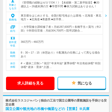
《管理職の経験はゼロでOK！》【未経験・第二新卒歓迎】◆20
対象と
歳以上～26歳未満の方 ◆学歴不問 ◆体力試験はありません！
なる方
東京都をはじめとする、全国の駐屯地または基地 ＜北海道・東北
地方＞ ■北海道 ■青森県 ■岩手県…
勤務地
＜大学院修士課程修了者＞月給287,600円＋各種手当＋賞与（年2
回）※幹部任官後：月給304,700円＜院卒試験合…
給与
360万円～460万円
初年度
年収
8：30～17：15（休憩あり）※配属先の任務によって異なる場合
勤務
時間
あり
# ＜週休二日制＞* 祝日* 年末年始* 夏季休暇* 年次有給休暇* 特別
休日
休暇
休暇* 産休・育休* 介護…
求人詳細を見る
気になる
株式会社ラスコジャパン | 独自の工法で国立公園等の景観施設を手掛ける安
定企業
国立公園や観光地の吊橋や橋梁などの【営業】※兵庫