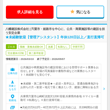
求人詳細を見る
気になる
八幡建設株式会社 | 宍粟市・姫路市を中心に、公共・商業施設等の建設を担
う安定企業
★未経験歓迎【管理アシスタント】年休120日以上／直行直帰可
正社員
職種・業種未経験OK
急募
転勤なし
学歴不問
完全週休2日制
第二新卒歓迎
情報更新日：2026/03/10
終了予定日：
2026/09/07
公共施設や商業施設等の建設現場における管理サポート業務をお
任せします。現場の写真撮影や書類作成などの業務からスター
仕事内容
ト！未経験でも安心です。
★未経験・第二新卒歓迎★＜必須＞高卒以上、普通自動車免許を
対象と
お持ちの方＜歓迎＞地元で長く働きたい方、建築に興味がある方
なる方
兵庫県宍粟市山崎町須賀沢1208 現場:兵庫県内各地 ※マイカー通
勤可 ※転勤なし ※直行直帰可能…
勤務地
■月給23万612円～40万3572円※上記月給には、月20時間分の固