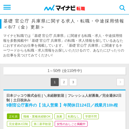
基礎 官公庁 兵庫県に関する求人・転職・中途採用情報
＜8/7（金）更新＞
マイナビ転職では「基礎 官公庁 兵庫県」に関連する転職・求人・中途採用情
報を多数掲載中!「基礎 官公庁 兵庫県」の転職・求人情報を探しているあなた
におすすめのお仕事を掲載しています。「基礎 官公庁 兵庫県」に関連するキ
ーワードからも転職・求人情報をお探しいただけるので、あなたにぴったりの
お仕事を見つけてみてください!
1～50件 (全110件中)
1
2
3
日本ジッコウ株式会社 | ＼未経験歓迎｜フレッシュ人材募集／完全週休2日
制｜土日祝休み
9割官公庁案件の【 法人営業 】年間休日124日／残業月10h程
正社員
職種・業種未経験OK
急募
転勤なし
学歴不問
完全週休2日制
第二新卒歓迎
女性のおしごと掲載中