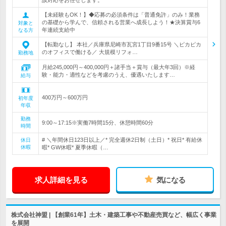
談対応をお任せします。
【未経験もOK！】◆応募の必須条件は「普通免許」のみ！業務
の基礎から学んで、信頼される営業へ成長しよう！★決算賞与6
対象と
年連続支給中
なる方
【転勤なし】 本社／兵庫県尼崎市瓦宮1丁目9番15号 ＼ピカピカ
のオフィスで働ける／ 大規模リフォ…
勤務地
月給245,000円～400,000円＋諸手当＋賞与（最大年3回）※経
験・能力・適性などを考慮のうえ、優遇いたします…
給与
400万円～600万円
初年度
年収
勤務
9:00～17:15※実働7時間15分、休憩時間60分
時間
# ＼年間休日123日以上／* 完全週休2日制（土日）* 祝日* 有給休
休日
休暇
暇* GW休暇* 夏季休暇（…
求人詳細を見る
気になる
株式会社神盟 | 【創業61年】土木・建築工事や不動産売買など、幅広く事業
を展開