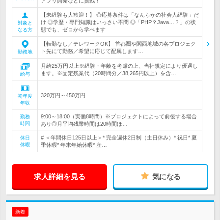
アプリ開発などに挑戦！
【未経験も大歓迎！】 ◎応募条件は「なんらかの社会人経験」だ
け ◎学歴・専門知識はいっさい不問 ◎「PHP？Java…？」の状
対象と
態でも、ゼロから学べます
なる方
【転勤なし／テレワークOK】 首都圏や関西地域の各プロジェク
ト先にて勤務／希望に応じて配属します…
勤務地
月給25万円以上※経験・年齢を考慮の上、当社規定により優遇し
ます。※固定残業代（20時間分／38,265円以上）を含…
給与
320万円～450万円
初年度
年収
9:00～18:00（実働8時間）※プロジェクトによって前後する場合
勤務
時間
あり◎月平均残業時間は20時間ほ…
# ＜年間休日125日以上＞* 完全週休2日制（土日休み）* 祝日* 夏
休日
休暇
季休暇* 年末年始休暇* 産…
求人詳細を見る
気になる
新着