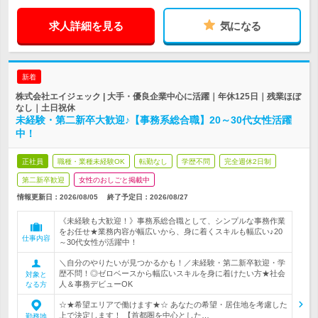
求人詳細を見る
気になる
新着
株式会社エイジェック | 大手・優良企業中心に活躍｜年休125日｜残業ほぼ
なし｜土日祝休
未経験・第二新卒大歓迎♪【事務系総合職】20～30代女性活躍
中！
正社員
職種・業種未経験OK
転勤なし
学歴不問
完全週休2日制
第二新卒歓迎
女性のおしごと掲載中
情報更新日：2026/08/05
終了予定日：
2026/08/27
《未経験も大歓迎！》事務系総合職として、シンプルな事務作業
をお任せ★業務内容が幅広いから、身に着くスキルも幅広い♪20
仕事内容
～30代女性が活躍中！
＼自分のやりたいが見つかるかも！／未経験・第二新卒歓迎・学
歴不問！◎ゼロベースから幅広いスキルを身に着けたい方★社会
対象と
人＆事務デビューOK
なる方
☆★希望エリアで働けます★☆ あなたの希望・居住地を考慮した
上で決定します！ 【首都圏を中心とした…
勤務地