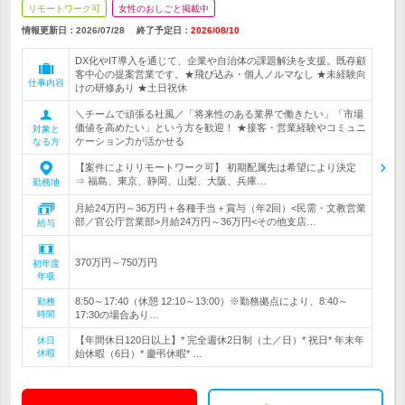
リモートワーク可
女性のおしごと掲載中
情報更新日：2026/07/28
終了予定日：
2026/08/10
DX化やIT導入を通じて、企業や自治体の課題解決を支援。既存顧
客中心の提案営業です。★飛び込み・個人ノルマなし ★未経験向
仕事内容
けの研修あり ★土日祝休
＼チームで頑張る社風／「将来性のある業界で働きたい」「市場
価値を高めたい」という方を歓迎！ ★接客・営業経験やコミュニ
対象と
ケーション力が活かせる
なる方
【案件によりリモートワーク可】 初期配属先は希望により決定
⇒ 福島、東京、静岡、山梨、大阪、兵庫…
勤務地
月給24万円～36万円＋各種手当＋賞与（年2回）<民需・文教営業
部／官公庁営業部>月給24万円～36万円<その他支店…
給与
370万円～750万円
初年度
年収
8:50～17:40（休憩 12:10～13:00）※勤務拠点により、8:40～
勤務
時間
17:30の場合あり…
【年間休日120日以上】* 完全週休2日制（土／日）* 祝日* 年末年
休日
休暇
始休暇（6日）* 慶弔休暇* …