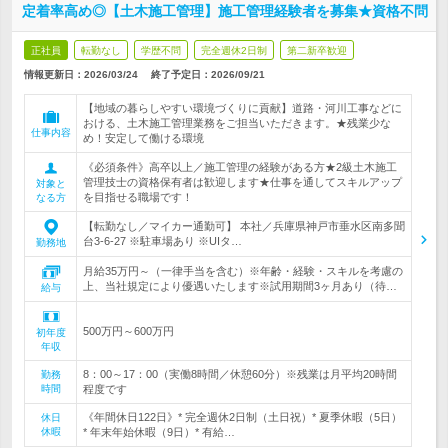
定着率高め◎【土木施工管理】施工管理経験者を募集★資格不問
正社員
転勤なし
学歴不問
完全週休2日制
第二新卒歓迎
情報更新日：2026/03/24
終了予定日：
2026/09/21
【地域の暮らしやすい環境づくりに貢献】道路・河川工事などに
おける、土木施工管理業務をご担当いただきます。★残業少な
仕事内容
め！安定して働ける環境
《必須条件》高卒以上／施工管理の経験がある方★2級土木施工
管理技士の資格保有者は歓迎します★仕事を通してスキルアップ
対象と
を目指せる職場です！
なる方
【転勤なし／マイカー通勤可】 本社／兵庫県神戸市垂水区南多聞
台3-6-27 ※駐車場あり ※UIタ…
勤務地
月給35万円～（一律手当を含む）※年齢・経験・スキルを考慮の
上、当社規定により優遇いたします※試用期間3ヶ月あり（待…
給与
500万円～600万円
初年度
年収
8：00～17：00（実働8時間／休憩60分）※残業は月平均20時間
勤務
時間
程度です
《年間休日122日》* 完全週休2日制（土日祝）* 夏季休暇（5日）
休日
休暇
* 年末年始休暇（9日）* 有給…