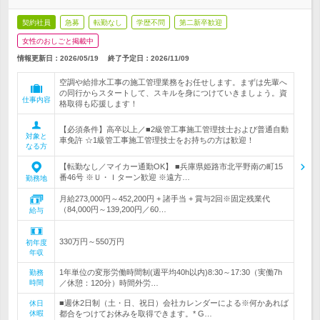
契約社員
急募
転勤なし
学歴不問
第二新卒歓迎
女性のおしごと掲載中
情報更新日：2026/05/19
終了予定日：
2026/11/09
空調や給排水工事の施工管理業務をお任せします。まずは先輩へ
の同行からスタートして、スキルを身につけていきましょう。資
仕事内容
格取得も応援します！
【必須条件】高卒以上／■2級管工事施工管理技士および普通自動
対象と
車免許 ☆1級管工事施工管理技士をお持ちの方は歓迎！
なる方
【転勤なし／マイカー通勤OK】 ■兵庫県姫路市北平野南の町15
番46号 ※Ｕ・Ｉターン歓迎 ※遠方…
勤務地
月給273,000円～452,200円 + 諸手当 + 賞与2回※固定残業代
（84,000円～139,200円／60…
給与
330万円～550万円
初年度
年収
1年単位の変形労働時間制(週平均40h以内)8:30～17:30（実働7h
勤務
時間
／休憩：120分）時間外労…
■週休2日制（土・日、祝日）会社カレンダーによる※何かあれば
休日
休暇
都合をつけてお休みを取得できます。* G…