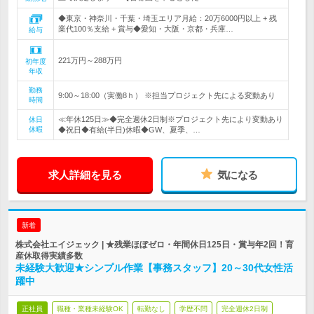
◆東京・神奈川・千葉・埼玉エリア月給：20万6000円以上 + 残
業代100％支給 + 賞与◆愛知・大阪・京都・兵庫…
給与
221万円～288万円
初年度
年収
勤務
9:00～18:00（実働8ｈ） ※担当プロジェクト先による変動あり
時間
≪年休125日≫◆完全週休2日制※プロジェクト先により変動あり
休日
休暇
◆祝日◆有給(半日)休暇◆GW、夏季、…
求人詳細を見る
気になる
新着
株式会社エイジェック | ★残業ほぼゼロ・年間休日125日・賞与年2回！育
産休取得実績多数
未経験大歓迎★シンプル作業【事務スタッフ】20～30代女性活
躍中
正社員
職種・業種未経験OK
転勤なし
学歴不問
完全週休2日制