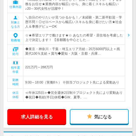
務をお任せ★業務内容が幅広いから、身に着くスキルも幅広い
仕事内容
♪20～30代女性が活躍中！
＼自分のやりたいが見つかるかも！／未経験・第二新卒歓迎・学
歴不問！◎ゼロベースから幅広いスキルを身に着けたい方★社会
対象と
人＆事務デビューOK
なる方
☆★希望エリアで働けます★☆ あなたの希望・居住地を考慮した
上で決定します！ 【首都圏を中心とした…
勤務地
◆東京・神奈川・千葉・埼玉エリア月給：20万6000円以上 + 残
業代100％支給 + 賞与◆愛知・大阪・京都・兵庫…
給与
221万円～288万円
初年度
年収
勤務
9:00～18:00（実働8ｈ） ※担当プロジェクト先による変動あり
時間
≪年休125日≫◆完全週休2日制※プロジェクト先により変動あり
休日
休暇
◆祝日◆有給(半日)休暇◆GW、夏季、…
求人詳細を見る
気になる