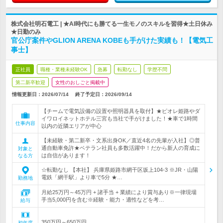
株式会社明石電工 | ★AI時代にも勝てる一生モノのスキルを習得★土日休み
★日勤のみ
官公庁案件やGLION ARENA KOBEも手がけた実績も！【電気工
事士】
正社員
職種・業種未経験OK
急募
転勤なし
学歴不問
第二新卒歓迎
女性のおしごと掲載中
情報更新日：2026/07/14
終了予定日：
2026/09/14
【チームで電気設備の設置や照明器具を取付】★ピオレ姫路やダ
イワロイネットホテル三宮も当社で手がけました！★車で1時間
仕事内容
以内の近隣エリアが中心
【未経験・第二新卒・文系出身OK／直近4名の先輩が入社】◎普
通自動車免許★ベテラン社員も多数活躍中！だから新人の育成に
対象と
は自信があります！
なる方
☆転勤なし 【本社】 兵庫県姫路市網干区坂上104-3 ※JR・山陽
電鉄「網干駅」より車で5分 ★…
勤務地
月給25万円～45万円 + 諸手当 + 業績により賞与あり※一律現場
手当5,000円を含む※経験・能力・適性などを考…
給与
350万円～650万円
初年度