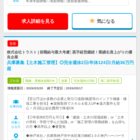
休暇
年末年始休暇◇有給休暇◇産前産後休暇…
求人詳細を見る
気になる
新着
株式会社トラスト | 前職給与最大考慮│黒字経営継続！業績右肩上がりの優
良企業
兵庫募集【土木施工管理】◎完全週休2日/年休124日/月給36万円
超
正社員
職種・業種未経験OK
急募
完全週休2日制
第二新卒歓迎
情報更新日：2026/03/20
終了予定日：
2026/09/17
【官公庁ほか多数の企業と取引◎道路/橋梁等のインフラ補修・補
強工事を担当】★資格取得でスキル＆収入UP★遠方案件も安
仕事内容
心！月1回は会社費用で帰省OK
【◎年収800万円も可◎】◆「建築・土木の現場経験」or「土木
の学科・学部で学んだ知識」or「施工管理の実務経験」をお持ち
対象と
の方 ◆高卒以上 ◆要普免
なる方
◆神戸本社／兵庫県神戸市中央区東川崎町1-3-3 神戸ハーバーラ