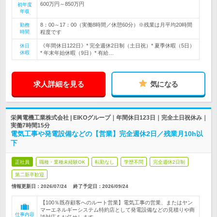
600万円～850万円
初年度
年収
8：00～17：00（実働8時間／休憩60分）※残業は月平均20時間
勤務
時間
程度です
《年間休日122日》* 完全週休2日制（土日祝）* 夏季休暇（5日）
休日
休暇
* 年末年始休暇（9日）* 有給…
求人詳細を見る
気になる
栄興電機工業株式会社 | EIKOグループ｜年間休日123日｜完全土日祝休み｜
実働7時間15分
電気工事や発電設備などの【営業】完全週休2日／残業月10h以
下
正社員
職種・業種未経験OK
転勤なし
学歴不問
完全週休2日制
第二新卒歓迎
情報更新日：2026/07/24
終了予定日：
2026/09/24
【100％既存顧客へのルート営業】電気工事の営業、またはヤン
マーエネルギーシステム特約店として発電設備などの見積りや商
仕事内容