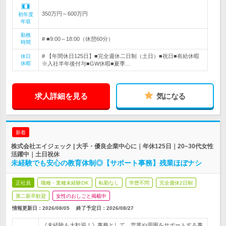
350万円～600万円
初年度
年収
勤務
# ■9:00～18:00（休憩60分）
時間
# 【年間休日125日】■完全週休二日制（土日）■祝日■有給休暇
休日
休暇
※入社半年後付与■GW休暇■夏季…
求人詳細を見る
気になる
新着
株式会社エイジェック | 大手・優良企業中心に｜年休125日｜20~30代女性
活躍中｜土日祝休
未経験でも安心の教育体制◎【サポート事務】残業ほぼナシ
正社員
職種・業種未経験OK
転勤なし
学歴不問
完全週休2日制
第二新卒歓迎
女性のおしごと掲載中
情報更新日：2026/08/05
終了予定日：
2026/08/27
《未経験も大歓迎！》事務として、営業や周囲をサポートする事