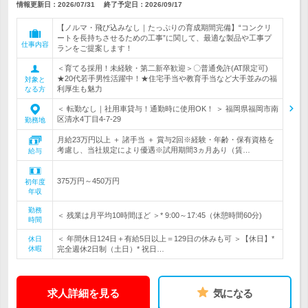
情報更新日：2026/07/31
終了予定日：
2026/09/17
【ノルマ・飛び込みなし｜たっぷりの育成期間完備】“コンクリ
ートを長持ちさせるための工事”に関して、最適な製品や工事プ
仕事内容
ランをご提案します！
＜育てる採用！未経験・第二新卒歓迎＞〇普通免許(AT限定可)
★20代若手男性活躍中！★住宅手当や教育手当など大手並みの福
対象と
利厚生も魅力
なる方
＜ 転勤なし｜社用車貸与！通勤時に使用OK！ ＞ 福岡県福岡市南
区清水4丁目4-7-29
勤務地
月給23万円以上 ＋ 諸手当 ＋ 賞与2回※経験・年齢・保有資格を
考慮し、当社規定により優遇※試用期間3ヵ月あり（賃…
給与
375万円～450万円
初年度
年収
勤務
＜ 残業は月平均10時間ほど ＞* 9:00～17:45（休憩時間60分)
時間
＜ 年間休日124日＋有給5日以上＝129日の休みも可 ＞【休日】*
休日
休暇
完全週休2日制（土日）* 祝日…
求人詳細を見る
気になる