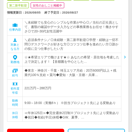
第二新卒歓迎
女性のおしごと掲載中
情報更新日：2026/08/05
終了予定日：
2026/08/27
＼未経験でも安心のシンプルな作業が中心◎／当社の正社員とし
て、書類の確認やデータ入力などの事務業務をお任せ！働きやす
仕事内容
さ◎で20~30代女性活躍中
＼必須条件ナシ／◎未経験・第二新卒歓迎◎学歴・経験は一切不
問◎デスクワークが好きな方◎コツコツ仕事を進めたい方◎誰か
対象と
の役に立つ仕事がしたい方
なる方
☆★希望エリアで働けます★☆ あなたの希望・居住地を考慮した
上で決定します！ 【首都圏を中心とした…
勤務地
◆東京・神奈川・千葉・埼玉エリア月給：20万6000円以上 + 残
業代100％支給 + 賞与◆愛知・大阪・京都・兵庫…
給与
221万円～288万円
初年度
年収
勤務
9:00～18:00（実働8ｈ） ※担当プロジェクト先による変動あり
時間
≪年休125日≫◆完全週休2日制※プロジェクト先により変動あり
休日
休暇
◆祝日◆有給(半日)休暇◆GW、夏季、…