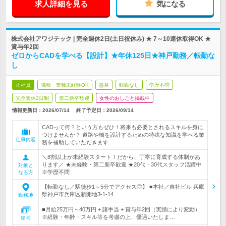
求人詳細を見る
気になる
株式会社アワジテック | 完全週休2日(土日祝休み) ★ 7～10連休取得OK ★
賞与年2回
ゼロからCADを学べる【設計】★年休125日★神戸勤務／転勤な
し
正社員
職種・業種未経験OK
急募
転勤なし
学歴不問
完全週休2日制
第二新卒歓迎
女性のおしごと掲載中
情報更新日：2026/07/14
終了予定日：
2026/09/14
CADって何？という方もぜひ！将来も必要とされるスキルを身に
つけませんか？ 道路や橋を設計するための特殊な知識を学べる業
仕事内容
務を補助していただきます
＼8割以上が未経験スタート！だから、丁寧に育成する体制があ
ります／ ★未経験・第二新卒歓迎 ★20代・30代スタッフ活躍中
対象と
※学歴不問
なる方
【転勤なし／駅徒歩1～5分でアクセス◎】 ■本社／自社ビル 兵庫
県神戸市兵庫区新開地3-1-14…
勤務地
■月給25万円～40万円 + 諸手当 + 賞与年2回（実績により変動）
※経験・年齢・スキル等を考慮の上、優遇いたしま…
給与