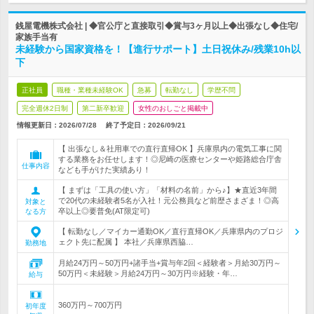
銭屋電機株式会社 | ◆官公庁と直接取引◆賞与3ヶ月以上◆出張なし◆住宅/
家族手当有
未経験から国家資格を！【進行サポート】土日祝休み/残業10h以
下
正社員
職種・業種未経験OK
急募
転勤なし
学歴不問
完全週休2日制
第二新卒歓迎
女性のおしごと掲載中
情報更新日：2026/07/28
終了予定日：
2026/09/21
【 出張なし＆社用車での直行直帰OK 】兵庫県内の電気工事に関
する業務をお任せします！◎尼崎の医療センターや姫路総合庁舎
仕事内容
なども手がけた実績あり！
【 まずは「工具の使い方」「材料の名前」から♪】★直近3年間
で20代の未経験者5名が入社！元公務員など前歴さまざま！◎高
対象と
卒以上◎要普免(AT限定可)
なる方
【 転勤なし／マイカー通勤OK／直行直帰OK／兵庫県内のプロジ
ェクト先に配属 】 本社／兵庫県西脇…
勤務地
月給24万円～50万円+諸手当+賞与年2回＜経験者＞月給30万円～
50万円＜未経験＞月給24万円～30万円※経験・年…
給与
360万円～700万円
初年度