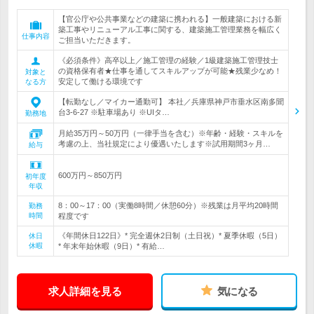
【官公庁や公共事業などの建築に携われる】一般建築における新
築工事やリニューアル工事に関する、建築施工管理業務を幅広く
仕事内容
ご担当いただきます。
《必須条件》高卒以上／施工管理の経験／1級建築施工管理技士
の資格保有者★仕事を通してスキルアップが可能★残業少なめ！
対象と
安定して働ける環境です
なる方
【転勤なし／マイカー通勤可】 本社／兵庫県神戸市垂水区南多聞
台3-6-27 ※駐車場あり ※UIタ…
勤務地
月給35万円～50万円（一律手当を含む）※年齢・経験・スキルを
考慮の上、当社規定により優遇いたします※試用期間3ヶ月…
給与
600万円～850万円
初年度
年収
8：00～17：00（実働8時間／休憩60分）※残業は月平均20時間
勤務
時間
程度です
《年間休日122日》* 完全週休2日制（土日祝）* 夏季休暇（5日）
休日
休暇
* 年末年始休暇（9日）* 有給…
求人詳細を見る
気になる