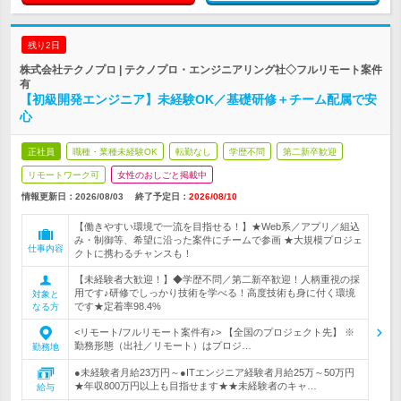
残り2日
株式会社テクノプロ | テクノプロ・エンジニアリング社◇フルリモート案件
有
【初級開発エンジニア】未経験OK／基礎研修＋チーム配属で安
心
正社員
職種・業種未経験OK
転勤なし
学歴不問
第二新卒歓迎
リモートワーク可
女性のおしごと掲載中
情報更新日：2026/08/03
終了予定日：
2026/08/10
【働きやすい環境で一流を目指せる！】★Web系／アプリ／組込
み・制御等、希望に沿った案件にチームで参画 ★大規模プロジェ
仕事内容
クトに携わるチャンスも！
【未経験者大歓迎！】◆学歴不問／第二新卒歓迎！人柄重視の採
用です♪研修でしっかり技術を学べる！高度技術も身に付く環境
対象と
です★定着率98.4%
なる方
<リモート/フルリモート案件有♪> 【全国のプロジェクト先】 ※
勤務形態（出社／リモート）はプロジ…
勤務地
●未経験者月給23万円～●ITエンジニア経験者月給25万～50万円
★年収800万円以上も目指せます★★未経験者のキャ…
給与