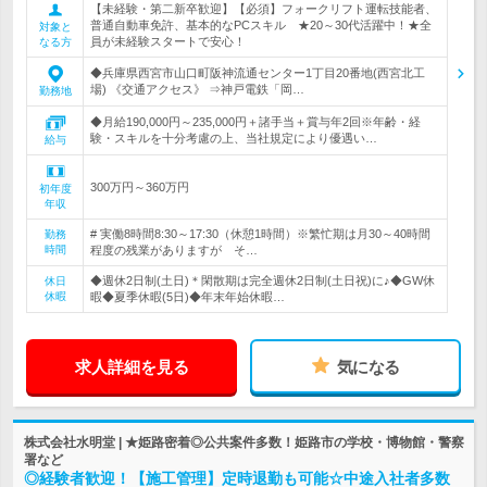
【未経験・第二新卒歓迎】【必須】フォークリフト運転技能者、
普通自動車免許、基本的なPCスキル ★20～30代活躍中！★全
対象と
員が未経験スタートで安心！
なる方
◆兵庫県西宮市山口町阪神流通センター1丁目20番地(西宮北工
場) 《交通アクセス》 ⇒神戸電鉄「岡…
勤務地
◆月給190,000円～235,000円＋諸手当＋賞与年2回※年齢・経
験・スキルを十分考慮の上、当社規定により優遇い…
給与
300万円～360万円
初年度
年収
# 実働8時間8:30～17:30（休憩1時間）※繁忙期は月30～40時間
勤務
時間
程度の残業がありますが そ…
◆週休2日制(土日)＊閑散期は完全週休2日制(土日祝)に♪◆GW休
休日
休暇
暇◆夏季休暇(5日)◆年末年始休暇…
求人詳細を見る
気になる
株式会社水明堂 | ★姫路密着◎公共案件多数！姫路市の学校・博物館・警察
署など
◎経験者歓迎！【施工管理】定時退勤も可能☆中途入社者多数