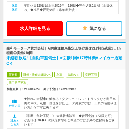
年間休日120日以上※2025年：126日◆完全週休2日制（土日休
休日
休暇
み）◆祝日◆夏期休暇（昨年度実績：…
求人詳細を見る
気になる
鐘和モータース株式会社 | ★関東運輸局指定工場◎週休2日制◎残業1日1h
程度◎実働7時間
未経験歓迎!【自動車整備士】#面接1回#17時終業#マイカー通勤
OK
正社員
職種・業種未経験OK
急募
転勤なし
学歴不問
第二新卒歓迎
情報更新日：2026/07/24
終了予定日：
2026/09/10
★憧れの大型車に触れる！タクシー・バス・トラックなど商用車
両の車検、点検、修理をお任せ。 未経験の方は、工具の名前や使
仕事内容
い方から丁寧に教えます
《学歴・年齢不問！》 未経験者歓迎！◆普通免許（AT限定可）
があればOK◆ATの限定解除をご希望の方は系列の教習所もござ
対象と
います！
なる方