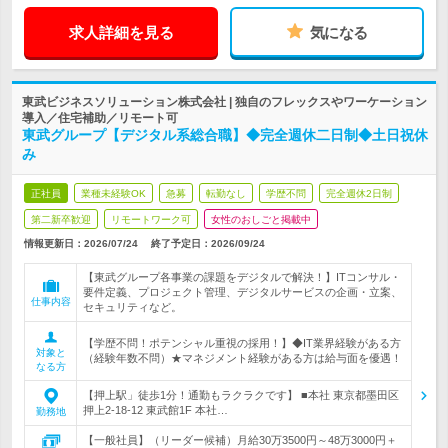
求人詳細を見る
気になる
東武ビジネスソリューション株式会社 | 独自のフレックスやワーケーション
導入／住宅補助／リモート可
東武グループ【デジタル系総合職】◆完全週休二日制◆土日祝休
み
正社員
業種未経験OK
急募
転勤なし
学歴不問
完全週休2日制
第二新卒歓迎
リモートワーク可
女性のおしごと掲載中
情報更新日：2026/07/24
終了予定日：
2026/09/24
【東武グループ各事業の課題をデジタルで解決！】ITコンサル・
要件定義、プロジェクト管理、デジタルサービスの企画・立案、
仕事内容
セキュリティなど。
【学歴不問！ポテンシャル重視の採用！】◆IT業界経験がある方
対象と
（経験年数不問）★マネジメント経験がある方は給与面を優遇！
なる方
【押上駅」徒歩1分！通勤もラクラクです】 ■本社 東京都墨田区
押上2-18-12 東武館1F 本社…
勤務地
【一般社員】（リーダー候補）月給30万3500円～48万3000円＋