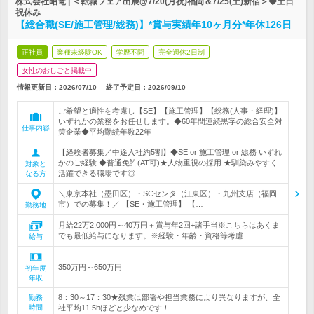
株式会社昭電 | ＜転職フェア出展@7/20(月祝)福岡＆7/25(土)新宿＞◆土日
祝休み
【総合職(SE/施工管理/総務)】*賞与実績年10ヶ月分*年休126日
正社員
業種未経験OK
学歴不問
完全週休2日制
女性のおしごと掲載中
情報更新日：2026/07/10
終了予定日：
2026/09/10
ご希望と適性を考慮し【SE】【施工管理】【総務(人事・経理)】
いずれかの業務をお任せします。◆60年間連続黒字の総合安全対
仕事内容
策企業◆平均勤続年数22年
【経験者募集／中途入社約5割】◆SE or 施工管理 or 総務 いずれ
かのご経験 ◆普通免許(AT可)★人物重視の採用 ★馴染みやすく
対象と
活躍できる職場です◎
なる方
＼東京本社（墨田区）・SCセンタ（江東区）・九州支店（福岡
市）での募集！／ 【SE・施工管理】 【…
勤務地
月給22万2,000円～40万円＋賞与年2回+諸手当※こちらはあくま
でも最低給与になります。※経験・年齢・資格等考慮…
給与
350万円～650万円
初年度
年収
8：30～17：30★残業は部署や担当業務により異なりますが、全
勤務
時間
社平均11.5hほどと少なめです！