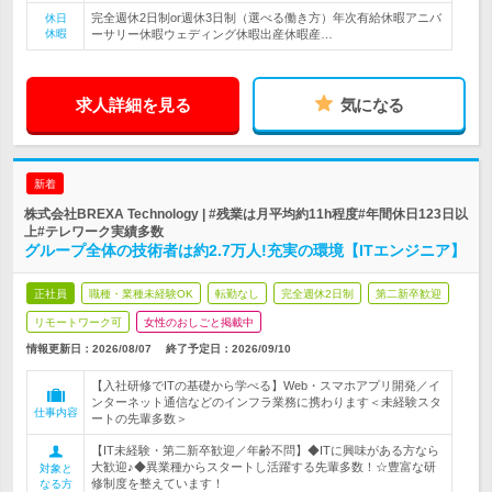
完全週休2日制or週休3日制（選べる働き方）年次有給休暇アニバ
休日
休暇
ーサリー休暇ウェディング休暇出産休暇産…
求人詳細を見る
気になる
新着
株式会社BREXA Technology | #残業は月平均約11h程度#年間休日123日以
上#テレワーク実績多数
グループ全体の技術者は約2.7万人!充実の環境【ITエンジニア】
正社員
職種・業種未経験OK
転勤なし
完全週休2日制
第二新卒歓迎
リモートワーク可
女性のおしごと掲載中
情報更新日：2026/08/07
終了予定日：
2026/09/10
【入社研修でITの基礎から学べる】Web・スマホアプリ開発／イ
ンターネット通信などのインフラ業務に携わります＜未経験スタ
仕事内容
ートの先輩多数＞
【IT未経験・第二新卒歓迎／年齢不問】◆ITに興味がある方なら
大歓迎♪◆異業種からスタートし活躍する先輩多数！☆豊富な研
対象と
修制度を整えています！
なる方