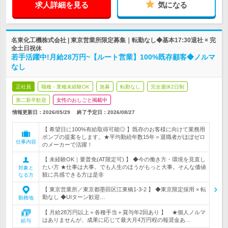
求人詳細を見る
気になる
名東化工機株式会社 | 東京営業所限定募集｜転勤なし◆基本17:30退社 × 完
全土日祝休
若手活躍中!月給28万円~【ルート営業】100%既存顧客◆ノルマ
なし
正社員
職種・業種未経験OK
急募
転勤なし
完全週休2日制
第二新卒歓迎
女性のおしごと掲載中
情報更新日：2026/05/29
終了予定日：
2026/08/27
【 希望日に100%有給取得可能◎ 】既存のお客様に向けて業務用
ポンプの提案をします。★平均勤続年数15年＝退職者がほぼゼロ
仕事内容
のメーカーで活躍！
【 未経験OK｜要普免(AT限定可) 】 ◆今の働き方・環境を見直し
たい方 ★仕事は大事。でも人生のほうがもっと大事。そんな価値
対象と
観に共感できる方は是非
なる方
【 東京営業所／東京都墨田区江東橋1-3-2 】 ◆東京限定採用 × 転
勤なし ◆UIターン歓迎…
勤務地
【 月給28万円以上＋各種手当＋賞与年2回あり 】 ★個人ノルマ
はありませんが、成果に応じて最大月4万円程の報奨金あ…
給与