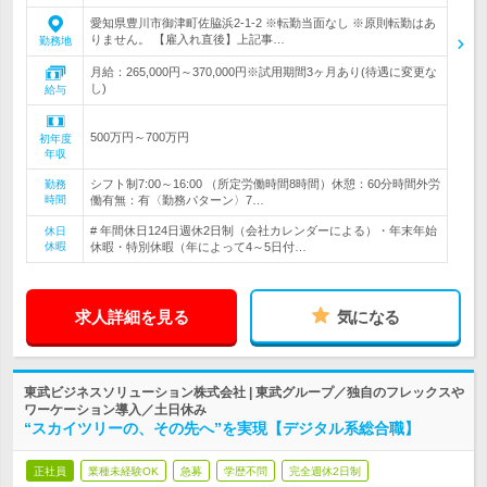
愛知県豊川市御津町佐脇浜2-1‐2 ※転勤当面なし ※原則転勤はあ
りません。 【雇入れ直後】上記事…
勤務地
月給：265,000円～370,000円※試用期間3ヶ月あり(待遇に変更な
し)
給与
500万円～700万円
初年度
年収
シフト制7:00～16:00 （所定労働時間8時間）休憩：60分時間外労
勤務
時間
働有無：有〈勤務パターン〉7…
# 年間休日124日週休2日制（会社カレンダーによる）・年末年始
休日
休暇
休暇・特別休暇（年によって4～5日付…
求人詳細を見る
気になる
東武ビジネスソリューション株式会社 | 東武グループ／独自のフレックスや
ワーケーション導入／土日休み
“スカイツリーの、その先へ”を実現【デジタル系総合職】
正社員
業種未経験OK
急募
学歴不問
完全週休2日制