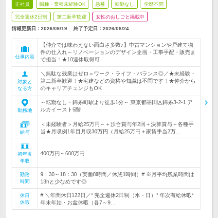
正社員
職種・業種未経験OK
急募
転勤なし
学歴不問
完全週休2日制
第二新卒歓迎
女性のおしごと掲載中
情報更新日：2026/06/19
終了予定日：
2026/08/24
【仲介では味わえない面白さ多数♪】中古マンションや戸建て物
件の仕入れ～リノベーションのデザイン企画・工事手配・販売ま
仕事内容
で担当！★10連休取得可
＼無駄な残業はゼロ＝ワーク・ライフ・バランス◎／★未経験・
第二新卒歓迎！★宅建などの資格や知識は不問です！★仲介から
対象と
のキャリアチェンジもOK
なる方
～転勤なし・錦糸町駅より徒歩1分～ 東京都墨田区錦糸3-2-1 ア
ルカイースト5階
勤務地
＜未経験者＞月給25万円～＋歩合賞与年2回＋決算賞与＋各種手
当★月収例1年目月収30万円（月給25万円＋家賃手当2万…
給与
400万円～600万円
初年度
年収
9：30～18：30（実働8時間／休憩1時間）# ※月平均残業時間は
勤務
時間
13hと少なめです◎
# ＼年間休日122日／* 完全週休2日制（水・日）* 年次有給休暇*
休日
休暇
年末年始・お盆休暇（各7～9…