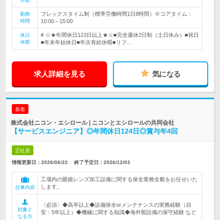
年収
フレックスタイム制（標準労働時間1日8時間）※コアタイム：
勤務
時間
10:00～15:00
# ☆★年間休日123日以上★☆■完全週休2日制（土日休み）■祝日
休日
休暇
■年末年始休日■年次有給休暇■リフ…
求人詳細を見る
気になる
新着
株式会社ニコン・エシロール | ニコンとエシロールの共同会社
【サービスエンジニア】◎年間休日124日◎賞与年4回
正社員
情報更新日：2026/06/22
終了予定日：
2026/12/03
工場内の眼鏡レンズ加工設備に関する保全業務全般をお任せいた
します。
仕事内容
〈必須〉◆高卒以上◆設備保全orメンテナンスの実務経験（目
対象と
安：5年以上）◆機械に関する知識◆海外製設備の保守経験 など
なる方