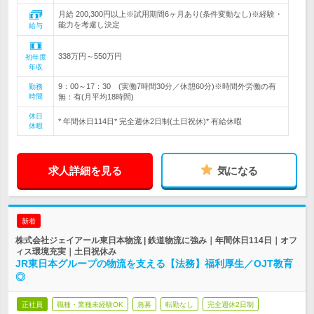
月給 200,300円以上※試用期間6ヶ月あり(条件変動なし)※経験・
能力を考慮し決定
給与
338万円～550万円
初年度
年収
9：00～17：30 (実働7時間30分／休憩60分)※時間外労働の有
勤務
時間
無：有(月平均18時間)
休日
* 年間休日114日* 完全週休2日制(土日祝休)* 有給休暇
休暇
求人詳細を見る
気になる
新着
株式会社ジェイアール東日本物流 | 鉄道物流に強み｜年間休日114日｜オフ
ィス環境充実｜土日祝休み
JR東日本グループの物流を支える【法務】福利厚生／OJT教育
◎
正社員
職種・業種未経験OK
急募
転勤なし
完全週休2日制