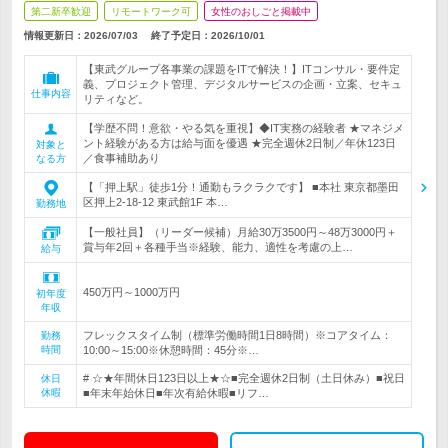
第二新卒歓迎
リモートワーク可
女性のおしごと掲載中
情報更新日：2026/07/03
終了予定日：
2026/10/01
【東武グループ各事業の課題をITで解決！】ITコンサル・要件定
義、プロジェクト管理、デジタルサービスの企画・立案、セキュ
仕事内容
リティなど。
【学歴不問！意欲・やる気を重視】◆IT実務の経験者 ★マネジメ
ント経験がある方は給与面を優遇 ★完全週休2日制／年休123日
対象と
／食事補助あり
なる方
【「押上駅」徒歩1分！通勤もラクラクです】 ■本社 東京都墨田
区押上2-18-12 東武館1F 本…
勤務地
【一般社員】（リーダー候補）月給30万3500円～48万3000円＋
賞与年2回＋各種手当※経験、能力、適性を考慮の上…
給与
450万円～1000万円
初年度
年収
フレックスタイム制（標準労働時間1日8時間）※コアタイム：
勤務
時間
10:00～15:00※休憩時間：45分※…
# ☆★年間休日123日以上★☆■完全週休2日制（土日休み）■祝日
休日
休暇
■年末年始休日■年次有給休暇■リフ…