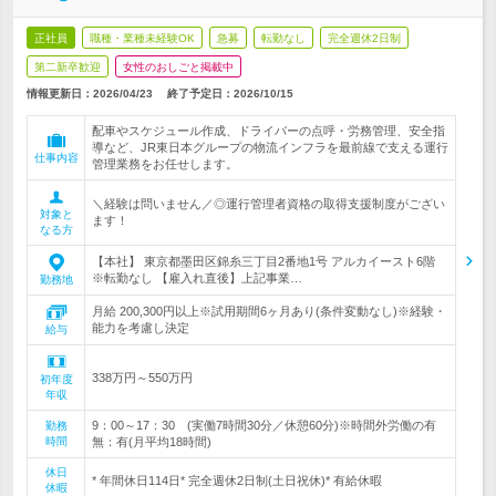
正社員
職種・業種未経験OK
急募
転勤なし
完全週休2日制
第二新卒歓迎
女性のおしごと掲載中
情報更新日：2026/04/23
終了予定日：
2026/10/15
配車やスケジュール作成、ドライバーの点呼・労務管理、安全指
導など、JR東日本グループの物流インフラを最前線で支える運行
仕事内容
管理業務をお任せします。
＼経験は問いません／◎運行管理者資格の取得支援制度がござい
対象と
ます！
なる方
【本社】 東京都墨田区錦糸三丁目2番地1号 アルカイースト6階
※転勤なし 【雇入れ直後】上記事業…
勤務地
月給 200,300円以上※試用期間6ヶ月あり(条件変動なし)※経験・
能力を考慮し決定
給与
338万円～550万円
初年度
年収
9：00～17：30 (実働7時間30分／休憩60分)※時間外労働の有
勤務
時間
無：有(月平均18時間)
休日
* 年間休日114日* 完全週休2日制(土日祝休)* 有給休暇
休暇