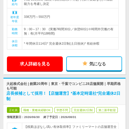
能力を考慮し決定
給与
338万円～550万円
初年度
年収
9：00～17：30 (実働7時間30分／休憩60分)※時間外労働の有
勤務
時間
無：有(月平均18時間)
休日
* 年間休日114日* 完全週休2日制(土日祝休)* 有給休暇
休暇
求人詳細を見る
気になる
大起株式会社 | 創業20周年｜東京・千葉でコンビニ28店舗展開｜早期昇格
も可能
店長候補として採用！【店舗運営】*基本定時退社*完全週休2日
制
正社員
職種・業種未経験OK
学歴不問
完全週休2日制
第二新卒歓迎
情報更新日：2026/06/30
終了予定日：
2026/08/31
【残業ほぼなし/高い有休取得率】ファミリーマートの店舗運営全