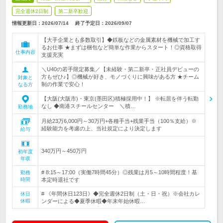
完全週休2日制
第二新卒歓迎
情報更新日：2026/07/14
終了予定日：
2026/09/07
【大手企業とも多数取引】◆鉄板などの金属素材を機械で加工す
るお仕事 ★まずは梱包など簡単な作業からスタート！◎資格取得
仕事内容
支援充実
＼U40の若手限定募集／【未経験・第二新卒・正社員デビューの
方もぜひ♪】◎機械が好き、モノづくりに興味がある方 ★チーム
対象と
制の作業で安心！
なる方
【大阪(大阪市)・東京(墨田区)積極採用中！】 ※転居を伴う転勤
なし ◆南港スチールセンター ＼積…
勤務地
月給23万6,000円～30万円+各種手当+残業手当（100％支給）※
経験能力を考慮の上、当社規定により決定します
給与
340万円～450万円
初年度
年収
# 8:15～17:00（実働7時間45分）◎残業は月5～10時間程度！基
勤務
時間
本定時退社です
# 《年間休日123日》◆完全週休2日制（土・日・祝）※会社カレ
休日
休暇
ンダーによる◆夏季休暇◆年末年始休暇…