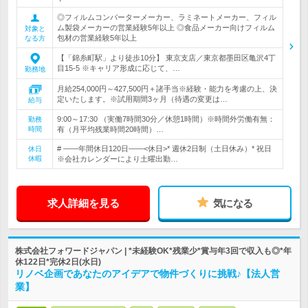
◎フィルムコンバーターメーカー、ラミネートメーカー、フィル
ム製袋メーカーの営業経験5年以上 ◎食品メーカー向けフィルム
対象と
包材の営業経験5年以上
なる方
【「錦糸町駅」より徒歩10分】 東京支店／東京都墨田区亀沢4丁
目15-5 ※キャリア形成に応じて、…
勤務地
月給254,000円～427,500円＋諸手当※経験・能力を考慮の上、決
定いたします。※試用期間3ヶ月（待遇の変更は…
給与
9:00～17:30 （実働7時間30分／休憩1時間）※時間外労働有無：
勤務
時間
有（月平均残業時間20時間）…
# ――年間休日120日――<休日>* 週休2日制（土日休み）* 祝日
休日
休暇
※会社カレンダーにより土曜出勤…
求人詳細を見る
気になる
株式会社フォワードジャパン | *未経験OK*残業少*賞与年3回で収入も◎*年
休122日*完休2日(水日)
リノベ企画であなたのアイデアで物件づくりに挑戦♪【法人営
業】