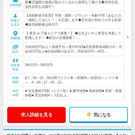
般◆店舗間の連携が取れているから無理なく働ける◆20代店長、
仕事内容
女性店長も活躍中！
【未経験者大歓迎】学歴・経験・ブランク・年齢不問！あなたの
「挑戦してみたい！」を応援します◆正社員が初めての方も歓迎
対象と
◆販売経験者は尚可◎
なる方
【 東京 or 千葉エリアで募集！】 ◆お住まいやご希望を考慮して
配属します！ ◆駅近の店舗多数！…
勤務地
月給26万円以上＋各種手当＋賞与年2回■店長業務未経験の方：月
給26万円以上■店長経験のある方：月給28万円～40万…
給与
364万円～560万円
初年度
年収
# 7：00～22：00の間でシフト制（実働8h／休憩1h)＜シフト例
勤務
時間
＞・8：00～17：00・13…
■ 完全週休2日制（シフト制）■ 慶弔休暇■ 有給休暇■ 産前・産後
休日
休暇
休暇■ 育児休暇# ＼ 5日以上…
求人詳細を見る
気になる