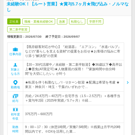
未経験OK！【ルート営業】★賞与5.7ヶ月★飛び込み・ノルマな
し
正社員
職種・業種未経験OK
急募
転勤なし
学歴不問
第二新卒歓迎
情報更新日：2026/07/30
終了予定日：
2026/09/07
【既存顧客対応が中心】『給湯器』『エアコン』『水道バルブ』
などの″暮らしを支える資材"の提案をお任せ★お客様の悩みに寄
仕事内容
り添う“解決型”の営業
【20～30代活躍中／未経験・第二新卒歓迎】◆36歳以下◆高卒以
上◆普免(AT限定可)★人物重視の採用！『"家族時間や自分時
対象と
間"を大切にしたい』が叶う
なる方
★転居を伴う転勤なし／I・Uターン歓迎 ★配属は希望を考慮 ★
東京・神奈川・埼玉・千葉のいずれかで…
勤務地
月給／24.8万円～40万円＋住宅手当（1.5～2.5万円）＋各種手当
＋賞与年2回（2025年実績／5.7ヶ月）※経…
給与
375万円～600万円
初年度
年収
9：00～17：30（休憩1時間／実働7.5時間）※残業は月平均20時
勤務
時間
間以内です。※DXを活用した業…