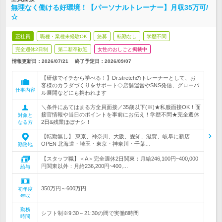
無理なく働ける好環境！【パーソナルトレーナー】月収35万可/
☆
正社員
職種・業種未経験OK
急募
転勤なし
学歴不問
完全週休2日制
第二新卒歓迎
女性のおしごと掲載中
情報更新日：2026/07/21
終了予定日：
2026/09/07
【研修でイチから学べる！】Dr.stretchのトレーナーとして、お
客様のカラダづくりをサポート◇店舗運営やSNS発信、グローバ
仕事内容
ル展開などにも携われます
＼条件にあてはまる方全員面接／35歳以下(※)★私服面接OK！面
接官情報や当日のポイントを事前にお伝え！学歴不問★完全週休
対象と
2日&残業ほぼナシ！
なる方
【転勤無し】 東京、神奈川、大阪、愛知、滋賀、岐阜に新店
OPEN 北海道・埼玉・東京・神奈川・千葉…
勤務地
【スタッフ職】＜A＞完全週休2日関東：月給246,100円~400,000
円関東以外：月給236,200円~400,…
給与
350万円～600万円
初年度
年収
勤務
シフト制※9:30～21:30の間で実働8時間
時間