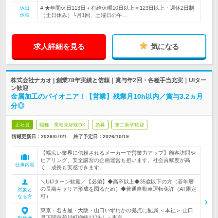
# ★年間休日113日＋有給休暇10日以上＝123日以上・週休2日制
休日
休暇
（土日休み）└月1回、土曜日の午…
求人詳細を見る
気になる
株式会社ナカオ | 創業78年実績と信頼｜賞与年2回・各種手当充実｜UIター
ン歓迎
金属加工のパイオニア！【営業】残業月10h以内／賞与3.2ヵ月
分◎
正社員
職種・業種未経験OK
急募
第二新卒歓迎
情報更新日：2026/07/21
終了予定日：
2026/10/19
【幅広い業界に信頼されるメーカーで営業力アップ】顧客訪問や
ヒアリング、安全講習の企画運営も担います。社会貢献度が高
仕事内容
く、成長も実感できます。
＼UIJターン歓迎／【必須】◆高卒以上◆35歳以下の方（若年層
の長期キャリア形成を図るため）◆普通自動車運転免許（AT限定
対象と
可）
なる方
東京・名古屋・大阪・山口いずれかの拠点に配属 ＜本社＞ 山口
県下関市菊川町楢崎1278-1 ＜東京…