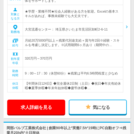
体をサポートします。
★学歴・業種不問★社会人経験がある方を歓迎。Excelの基本ス
対象と
キルがあれば、事務未経験でも大丈夫です。
なる方
大宮流通センター： 埼玉県さいたま市見沼区卸町2-6-11
勤務地
月給20万5000円以上＋残業代別途支給＋賞与年2回※経験・スキ
ルを考慮し決定します。※試用期間6ヶ月あり（期間中の…
給与
320万円～370万円
初年度
年収
勤務
9：00～17：30（休憩60分）★残業は平均6.5時間程度と少なめ
時間
【年間休日124日】◆完全週休2日制（土日）◆祝日◆年次有給休
休日
休暇
暇◆夏季休暇◆年末年始休暇◆慶弔休暇◆…
求人詳細を見る
気になる
岡部バルブ工業株式会社 | 創業90年以上*実働7.5h*19時にPC自動オフ⇒残
業月20h内*土日祝休