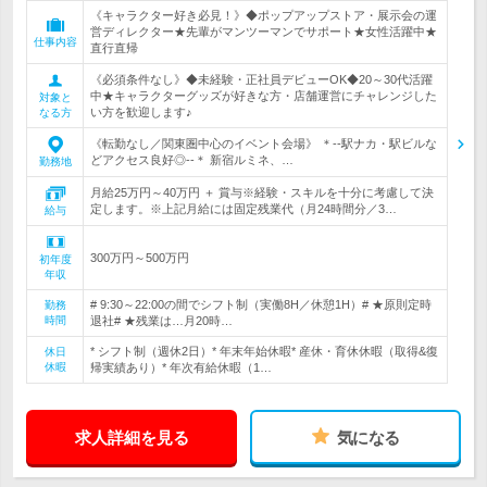
《キャラクター好き必見！》◆ポップアップストア・展示会の運
営ディレクター★先輩がマンツーマンでサポート★女性活躍中★
仕事内容
直行直帰
《必須条件なし》◆未経験・正社員デビューOK◆20～30代活躍
中★キャラクターグッズが好きな方・店舗運営にチャレンジした
対象と
い方を歓迎します♪
なる方
《転勤なし／関東圏中心のイベント会場》 ＊--駅ナカ・駅ビルな
どアクセス良好◎--＊ 新宿ルミネ、…
勤務地
月給25万円～40万円 ＋ 賞与※経験・スキルを十分に考慮して決
定します。※上記月給には固定残業代（月24時間分／3…
給与
300万円～500万円
初年度
年収
# 9:30～22:00の間でシフト制（実働8H／休憩1H）# ★原則定時
勤務
時間
退社# ★残業は…月20時…
* シフト制（週休2日）* 年末年始休暇* 産休・育休休暇（取得&復
休日
休暇
帰実績あり）* 年次有給休暇（1…
求人詳細を見る
気になる