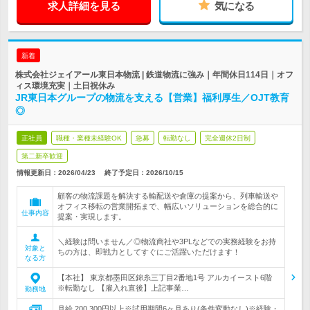
求人詳細を見る
気になる
新着
株式会社ジェイアール東日本物流 | 鉄道物流に強み｜年間休日114日｜オフ
ィス環境充実｜土日祝休み
JR東日本グループの物流を支える【営業】福利厚生／OJT教育
◎
正社員
職種・業種未経験OK
急募
転勤なし
完全週休2日制
第二新卒歓迎
情報更新日：2026/04/23
終了予定日：
2026/10/15
顧客の物流課題を解決する輸配送や倉庫の提案から、列車輸送や
オフィス移転の営業開拓まで、幅広いソリューションを総合的に
仕事内容
提案・実現します。
＼経験は問いません／◎物流商社や3PLなどでの実務経験をお持
対象と
ちの方は、即戦力としてすぐにご活躍いただけます！
なる方
【本社】 東京都墨田区錦糸三丁目2番地1号 アルカイースト6階
※転勤なし 【雇入れ直後】上記事業…
勤務地
月給 200,300円以上※試用期間6ヶ月あり(条件変動なし)※経験・