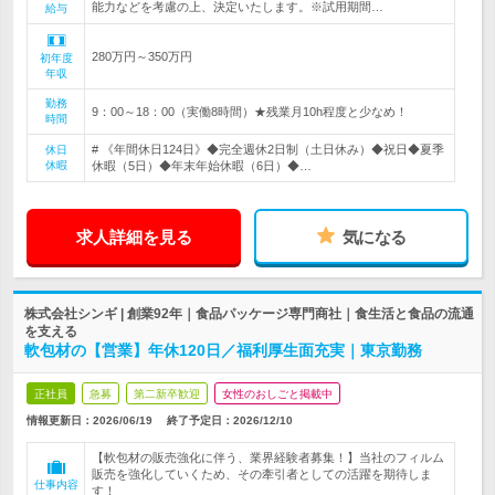
能力などを考慮の上、決定いたします。※試用期間…
給与
280万円～350万円
初年度
年収
勤務
9：00～18：00（実働8時間）★残業月10h程度と少なめ！
時間
# 《年間休日124日》◆完全週休2日制（土日休み）◆祝日◆夏季
休日
休暇
休暇（5日）◆年末年始休暇（6日）◆…
求人詳細を見る
気になる
株式会社シンギ | 創業92年｜食品パッケージ専門商社｜食生活と食品の流通
を支える
軟包材の【営業】年休120日／福利厚生面充実｜東京勤務
正社員
急募
第二新卒歓迎
女性のおしごと掲載中
情報更新日：2026/06/19
終了予定日：
2026/12/10
【軟包材の販売強化に伴う、業界経験者募集！】当社のフィルム
販売を強化していくため、その牽引者としての活躍を期待しま
仕事内容
す！