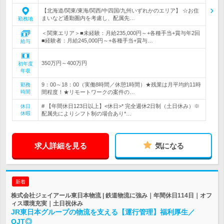
【北海道/関東/東海/関西/中四国/九州いずれかのエリア】 ☆お住
まいなど通勤圏内を考慮し、配属先…
勤務地
＜関東エリア＞■未経験：月給235,000円～+各種手当+賞与年2回
■経験者：月給245,000円～+各種手当+賞与…
給与
350万円～400万円
初年度
年収
9：00～18：00（実働8時間／休憩1時間）★残業は月平均約11時
勤務
時間
間程度！★リモートワークの案件の…
# 【年間休日123日以上】<休日>* 完全週休2日制（土日休み）※
休日
休暇
配属先によりシフト制の場合あり*…
求人詳細を見る
気になる
新着
株式会社ジェイアール東日本物流 | 鉄道物流に強み｜年間休日114日｜オフ
ィス環境充実｜土日祝休み
JR東日本グループの物流を支える【運行管理】福利厚生／
OJT◎