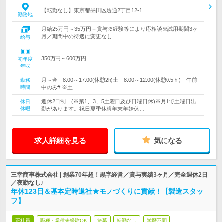
【転勤なし】東京都墨田区堤通2丁目12-1
勤務地
月給25万円～35万円＋賞与※経験等により応相談※試用期間3ヶ
月／期間中の待遇に変更なし
給与
350万円～600万円
初年度
年収
月～金 8:00～17:00(休憩2h)土 8:00～12:00(休憩0.5ｈ) 午前
勤務
時間
中のみ# ※土…
週休2日制 (※第1、3、5土曜日及び日曜日休)※月1で土曜日出
休日
休暇
勤があります。祝日夏季休暇年末年始休…
求人詳細を見る
気になる
三幸商事株式会社 | 創業70年超！黒字経営／賞与実績3ヶ月／完全週休2日
／夜勤なし♪
年休123日＆基本定時退社★モノづくりに貢献！【製造スタッ
フ】
正社員
職種・業種未経験OK
急募
転勤なし
学歴不問