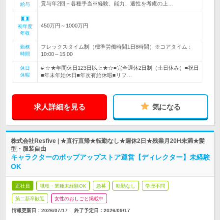
賞与年2回＋各種手当※経験、能力、適性を考慮の上…
給与
450万円～1000万円
初年度
年収
フレックスタイム制（標準労働時間1日8時間）※コアタイム：
勤務
時間
10:00～15:00
# ☆★年間休日123日以上★☆■完全週休2日制（土日休み）■祝日
休日
休暇
■年末年始休日■年次有給休暇■リフ…
求人詳細を見る
気になる
株式会社Resfive | ★直行直帰★転勤なし★週休2日★残業月20H未満★髪
型・服装自由
キャラクターのポップアップストア運営【ディレクター】未経験
OK
正社員
職種・業種未経験OK
急募
転勤なし
学歴不問
第二新卒歓迎
女性のおしごと掲載中
情報更新日：2026/07/17
終了予定日：
2026/09/17