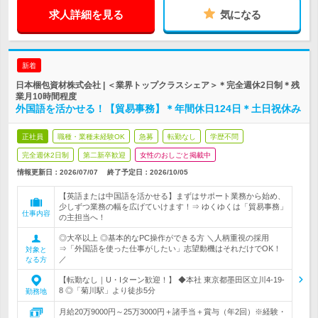
求人詳細を見る
気になる
新着
日本梱包資材株式会社 | ＜業界トップクラスシェア＞＊完全週休2日制＊残
業月10時間程度
外国語を活かせる！【貿易事務】＊年間休日124日＊土日祝休み
正社員
職種・業種未経験OK
急募
転勤なし
学歴不問
完全週休2日制
第二新卒歓迎
女性のおしごと掲載中
情報更新日：2026/07/07
終了予定日：
2026/10/05
【英語または中国語を活かせる】まずはサポート業務から始め、
少しずつ業務の幅を広げていけます！⇒ ゆくゆくは「貿易事務」
仕事内容
の主担当へ！
◎大卒以上 ◎基本的なPC操作ができる方 ＼人柄重視の採用
⇒「外国語を使った仕事がしたい」志望動機はそれだけでOK！
対象と
／
なる方
【転勤なし｜U・Iターン歓迎！】 ◆本社 東京都墨田区立川4-19-
8 ◎「菊川駅」より徒歩5分
勤務地
月給20万9000円～25万3000円＋諸手当＋賞与（年2回）※経験・