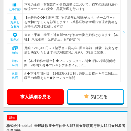
本社の企画・営業部門や各物流拠点において、顧客の課題解決や
物流サービスの安全・品質管理を行います。
仕事内容
【未経験OK◆学歴不問】物流業界に興味があり、チームワーク
を大切にする方を歓迎します！～業界経験者や運行管理者資格を
対象と
お持ちの方は歓迎します◎
なる方
東京・千葉・埼玉・神奈川のいずれかの拠点勤務となります 【本
社】 東京都墨田区錦糸三丁目2番地1号…
勤務地
月給：216,300円～＋諸手当＋賞与年2回※年齢・経験・能力を考
慮し決定いたします※試用期間6か月あり（待遇に変更…
給与
# 【本社勤務の場合】◆フレックスタイム制◆1日の標準労働時
勤務
時間
間：7時間30分◆フレキシブルタイム：7…
# ◆本社年間休日：114日週休2日制：原則土日祝休└ 年に数回土
休日
休暇
曜日の出勤あり# ◆各センター年間…
求人詳細を見る
気になる
新着
株式会社nobitel | 未経験歓迎★年休最大157日★業績賞与最大12回★対象者
全員面接