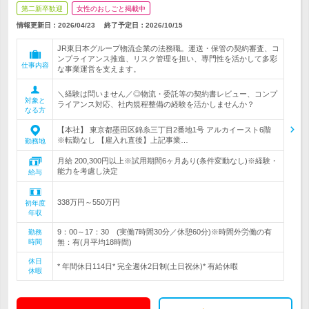
第二新卒歓迎
女性のおしごと掲載中
情報更新日：2026/04/23
終了予定日：
2026/10/15
JR東日本グループ物流企業の法務職。運送・保管の契約審査、コ
ンプライアンス推進、リスク管理を担い、専門性を活かして多彩
仕事内容
な事業運営を支えます。
＼経験は問いません／◎物流・委託等の契約書レビュー、コンプ
対象と
ライアンス対応、社内規程整備の経験を活かしませんか？
なる方
【本社】 東京都墨田区錦糸三丁目2番地1号 アルカイースト6階
※転勤なし 【雇入れ直後】上記事業…
勤務地
月給 200,300円以上※試用期間6ヶ月あり(条件変動なし)※経験・
能力を考慮し決定
給与
338万円～550万円
初年度
年収
9：00～17：30 (実働7時間30分／休憩60分)※時間外労働の有
勤務
時間
無：有(月平均18時間)
休日
* 年間休日114日* 完全週休2日制(土日祝休)* 有給休暇
休暇