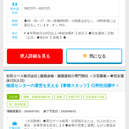
380万円～450万円
初年度
年収
◆08：30～17：30（実働8時間）※残業ほぼなし。18時前後には
勤務
時間
退社をしています。# ＼ POI…
# ★年間休日120日以上+有給休暇# 【 休日 】◆完全週休二日制
休日
休暇
（土日）◆祝日# 【 休暇 】◆…
求人詳細を見る
気になる
杉田エース株式会社 | 建築金物・建築資材の専門商社 ＜大宮募集＞◆完全週
休2日(土日)
物流センターの運営を支える【事務スタッフ】◎男性活躍中！
正社員
職種・業種未経験OK
急募
学歴不問
完全週休2日制
第二新卒歓迎
情報更新日：2026/07/01
終了予定日：
2026/08/31
《大宮勤務》◆受注データ処理・出荷指示または、仕入れ先との
発注・在庫管理を担当します◆倉庫や営業と連携しながら物流全
仕事内容