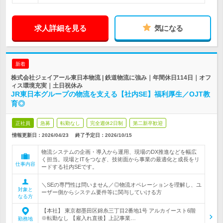
求人詳細を見る
気になる
新着
株式会社ジェイアール東日本物流 | 鉄道物流に強み｜年間休日114日｜オフ
ィス環境充実｜土日祝休み
JR東日本グループの物流を支える【社内SE】福利厚生／OJT教
育◎
正社員
急募
転勤なし
完全週休2日制
第二新卒歓迎
情報更新日：2026/04/23
終了予定日：
2026/10/15
物流システムの企画・導入から運用、現場のDX推進などを幅広
く担当。現場とITをつなぎ、技術面から事業の最適化と成長をリ
仕事内容
ードする社内SEです。
＼SEの専門性は問いません／◎物流オペレーションを理解し、ユ
対象と
ーザー側からシステム要件等に関与していける方
なる方
【本社】 東京都墨田区錦糸三丁目2番地1号 アルカイースト6階
※転勤なし 【雇入れ直後】上記事業…
勤務地