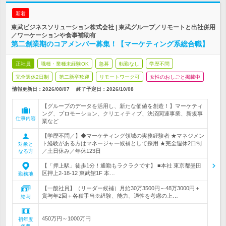
新着
東武ビジネスソリューション株式会社 | 東武グループ／リモートと出社併用
／ワーケーションや食事補助有
第二創業期のコアメンバー募集！【マーケティング系総合職】
正社員
職種・業種未経験OK
急募
転勤なし
学歴不問
完全週休2日制
第二新卒歓迎
リモートワーク可
女性のおしごと掲載中
情報更新日：2026/08/07
終了予定日：
2026/10/08
【グループのデータを活用し、新たな価値を創造！】マーケティ
ング、プロモーション、クリエィティブ、決済関連事業、新規事
仕事内容
業など
【学歴不問／】◆マーケティング領域の実務経験者 ★マネジメン
ト経験がある方はマネージャー候補として採用 ★完全週休2日制
対象と
／土日休み／年休123日
なる方
【「押上駅」徒歩1分！通勤もラクラクです】 ■本社 東京都墨田
区押上2-18-12 東武館1F 本…
勤務地
【一般社員】（リーダー候補）月給30万3500円～48万3000円＋
賞与年2回＋各種手当※経験、能力、適性を考慮の上…
給与
450万円～1000万円
初年度