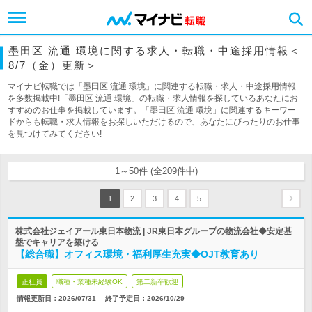
墨田区 流通 環境に関する求人・転職・中途採用情報＜
8/7（金）更新＞
マイナビ転職では「墨田区 流通 環境」に関連する転職・求人・中途採用情報
を多数掲載中!「墨田区 流通 環境」の転職・求人情報を探しているあなたにお
すすめのお仕事を掲載しています。「墨田区 流通 環境」に関連するキーワー
ドからも転職・求人情報をお探しいただけるので、あなたにぴったりのお仕事
を見つけてみてください!
1～50件 (全209件中)
1
2
3
4
5
株式会社ジェイアール東日本物流 | JR東日本グループの物流会社◆安定基
盤でキャリアを築ける
【総合職】オフィス環境・福利厚生充実◆OJT教育あり
正社員
職種・業種未経験OK
第二新卒歓迎
情報更新日：2026/07/31
終了予定日：
2026/10/29