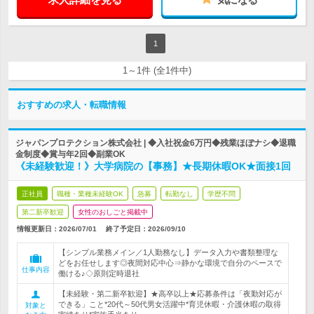
1
1～1件 (全1件中)
おすすめの求人・転職情報
ジャパンプロテクション株式会社 | ◆入社祝金6万円◆残業ほぼナシ◆退職
金制度◆賞与年2回◆副業OK
《未経験歓迎！》大学病院の【事務】★長期休暇OK★面接1回
正社員
職種・業種未経験OK
急募
転勤なし
学歴不問
第二新卒歓迎
女性のおしごと掲載中
情報更新日：2026/07/01
終了予定日：
2026/09/10
【シンプル業務メイン／1人勤務なし】データ入力や書類整理な
どをお任せします◎夜間対応中心⇒静かな環境で自分のペースで
仕事内容
働ける♪◇原則定時退社
【未経験・第二新卒歓迎】★高卒以上★応募条件は「夜勤対応が
できる」こと*20代～50代男女活躍中*育児休暇・介護休暇の取得
対象と