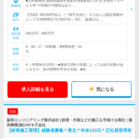
■九州事務所 福岡県福岡市博多区博多駅前2-19-24 大博センター
ビル4F ※転勤の可能性はあり…
勤務地
【月給】390,000円以上（一律手当含む）※上記には固定残業代
として月30時間分/70,000円分～含む 超過分は…
給与
550万円～800万円
初年度
年収
8：00～17：00実働：8時間休憩：60
勤務
分
時間
…
# ＜年間休日120日＞■週休2日制※現場によっては休日出勤があ
休日
休暇
りますが、休日時間外手当を支給。■有…
求人詳細を見る
気になる
新着
阪和エンジニアリング株式会社 | 鉄骨・外装などの施工を手掛ける商社｜阪
和興業(株)100％子会社
【鉄骨施工管理】経験者募集＊東北＊年休120日＊正社員登用有