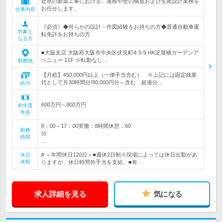
近県の新築工事における、屋根や壁の構造および生産設計業務を
お任せします。
仕事内容
《必須》◆何らかの設計・作図経験をお持ちの方◆普通自動車運
対象と
転免許をお持ちの方
なる方
■大阪支店 大阪府大阪市中央区伏見町4-3-9 HK淀屋橋ガーデンア
ベニュー 11F ※転勤なし…
勤務地
【月給】450,000円以上（一律手当含む） ※上記には固定残業
代として月30時間分/80,000円分～含む 超過分…
給与
600万円～800万円
初年度
年収
8：00～17：00実働：8時間休憩：60
勤務
分
時間
…
# ＜年間休日120日＞■週休2日制※現場によっては休日出勤があ
休日
休暇
りますが、休日時間外手当を支給。■有…
求人詳細を見る
気になる