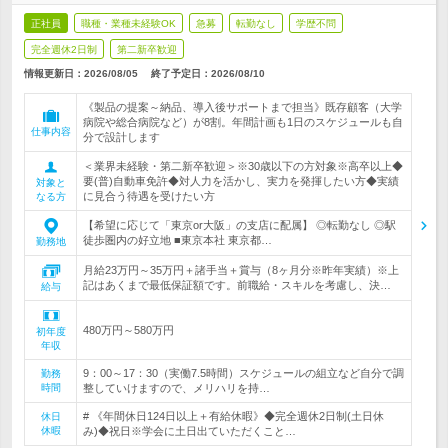
正社員
職種・業種未経験OK
急募
転勤なし
学歴不問
完全週休2日制
第二新卒歓迎
情報更新日：2026/08/05
終了予定日：
2026/08/10
《製品の提案～納品、導入後サポートまで担当》既存顧客（大学
病院や総合病院など）が8割。年間計画も1日のスケジュールも自
仕事内容
分で設計します
＜業界未経験・第二新卒歓迎＞※30歳以下の方対象※高卒以上◆
要(普)自動車免許◆対人力を活かし、実力を発揮したい方◆実績
対象と
に見合う待遇を受けたい方
なる方
【希望に応じて「東京or大阪」の支店に配属】 ◎転勤なし ◎駅
徒歩圏内の好立地 ■東京本社 東京都…
勤務地
月給23万円～35万円＋諸手当＋賞与（8ヶ月分※昨年実績）※上
記はあくまで最低保証額です。前職給・スキルを考慮し、決…
給与
480万円～580万円
初年度
年収
9：00～17：30（実働7.5時間）スケジュールの組立など自分で調
勤務
時間
整していけますので、メリハリを持…
# 《年間休日124日以上＋有給休暇》◆完全週休2日制(土日休
休日
休暇
み)◆祝日※学会に土日出ていただくこと…