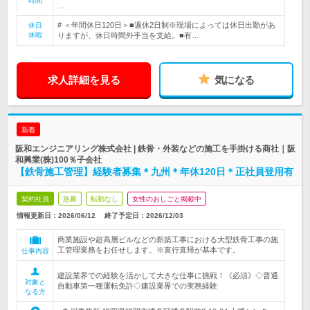
時間
…
# ＜年間休日120日＞■週休2日制※現場によっては休日出勤があ
休日
休暇
りますが、休日時間外手当を支給。■有…
求人詳細を見る
気になる
新着
阪和エンジニアリング株式会社 | 鉄骨・外装などの施工を手掛ける商社｜阪
和興業(株)100％子会社
【鉄骨施工管理】経験者募集＊九州＊年休120日＊正社員登用有
契約社員
急募
転勤なし
女性のおしごと掲載中
情報更新日：2026/06/12
終了予定日：
2026/12/03
商業施設や超高層ビルなどの新築工事における大型鉄骨工事の施
工管理業務をお任せします。※直行直帰が基本です。
仕事内容
建設業界での経験を活かして大きな仕事に挑戦！《必須》◇普通
対象と
自動車第一種運転免許◇建設業界での実務経験
なる方