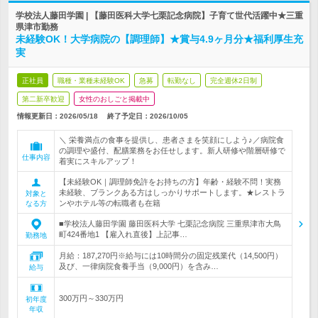
学校法人藤田学園 | 【藤田医科大学七栗記念病院】子育て世代活躍中★三重
県津市勤務
未経験OK！大学病院の【調理師】★賞与4.9ヶ月分★福利厚生充
実
正社員
職種・業種未経験OK
急募
転勤なし
完全週休2日制
第二新卒歓迎
女性のおしごと掲載中
情報更新日：2026/05/18
終了予定日：
2026/10/05
＼ 栄養満点の食事を提供し、患者さまを笑顔にしよう♪／病院食
の調理や盛付、配膳業務をお任せします。新人研修や階層研修で
仕事内容
着実にスキルアップ！
【未経験OK｜調理師免許をお持ちの方】年齢・経験不問！実務
未経験、ブランクある方はしっかりサポートします。★レストラ
対象と
ンやホテル等の転職者も在籍
なる方
■学校法人藤田学園 藤田医科大学 七栗記念病院 三重県津市大鳥
町424番地1 【雇入れ直後】上記事…
勤務地
月給：187,270円※給与には10時間分の固定残業代（14,500円）
及び、一律病院食養手当（9,000円）を含み…
給与
300万円～330万円
初年度
年収