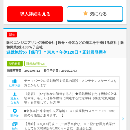
求人詳細を見る
気になる
新着
阪和エンジニアリング株式会社 | 鉄骨・外装などの施工を手掛ける商社｜阪
和興業(株)100％子会社
遊戯施設の【保守】＊東京＊年休120日＊正社員登用有
契約社員
職種未経験OK
情報更新日：2026/06/12
終了予定日：
2026/12/03
テーマパークの遊戯施設や遊具の新設・メンテナンスサービスを
おまかせします
仕事内容
《必須》（いずれかに該当する方）◆遊戯機械または機械式立体
駐車場、もしくは昇降機等に関連する指定学科（機械/電気/建築
対象と
等）を専攻していた方 等
なる方
■東京本社 東京都中央区築地1-13-1 銀座松竹スクエア 16F ※転
勤の可能性があります。 【…
勤務地
【月給】390,000円以上（一律手当含む）※上記には固定残業代
として月30時間分/70,000円～含む 超過分は別…
給与