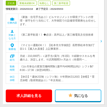
正社員
業種未経験OK
転勤なし
第二新卒歓迎
情報更新日：2026/03/18
終了予定日：
2026/09/03
《家族・住宅手当あり》ビルマネジメントや環境プラントの管
理・保守を行う当社にて、大学病院での設備管理業務をお任せし
仕事内容
ます。
《第二新卒歓迎！》◆必須：高卒以上／第三種電気主任技術者
対象と
なる方
《マイカー通勤OK！》 【松本市大学病院】 長野県松本市旭3丁
目1-1 【雇入れ直後】上記事業所…
勤務地
月給：210,000円～＋諸手当+賞与（年2回）※経験やスキルを考
慮の上、決定します。※試用期間3ヶ月あり（待遇同一…
給与
《1か月単位の変形労働時間制 (週平均40時間以内)》シフト制*
勤務
時間
8:00～17:30（休憩1時間1…
【休日】* 週休2日制（シフト制）※年間休日120日【休暇】* 育
休日
休暇
児休暇（取得実績あり）* 年次有給…
求人詳細を見る
気になる