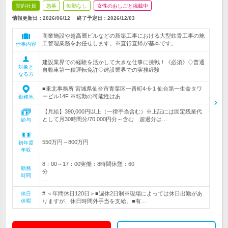
契約社員
急募
転勤なし
女性のおしごと掲載中
情報更新日：2026/06/12
終了予定日：
2026/12/03
商業施設や超高層ビルなどの新築工事における大型鉄骨工事の施
工管理業務をお任せします。※直行直帰が基本です。
仕事内容
建設業界での経験を活かして大きな仕事に挑戦！《必須》◇普通
対象と
自動車第一種運転免許◇建設業界での実務経験
なる方
■東北事務所 宮城県仙台市青葉区一番町4-6-1 仙台第一生命タワ
ービル14F ※転勤の可能性はあ…
勤務地
【月給】390,000円以上（一律手当含む）※上記には固定残業代
として月30時間分/70,000円分～含む 超過分は…
給与
550万円～800万円
初年度
年収
8：00～17：00実働：8時間休憩：60
勤務
分
時間
…
# ＜年間休日120日＞■週休2日制※現場によっては休日出勤があ
休日
休暇
りますが、休日時間外手当を支給。■有…