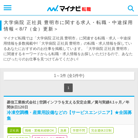
大学病院 正社員 豊明市に関する求人・転職・中途採用
情報＜8/7（金）更新＞
マイナビ転職では「大学病院 正社員 豊明市」に関連する転職・求人・中途採
用情報を多数掲載中!「大学病院 正社員 豊明市」の転職・求人情報を探してい
るあなたにおすすめのお仕事を掲載しています。「大学病院 正社員 豊明市」
に関連するキーワードからも転職・求人情報をお探しいただけるので、あなた
にぴったりのお仕事を見つけてみてください!
1～1件 (全1件中)
1
菱信工業株式会社 | 空調インフラを支える安定企業／賞与実績4.1ヶ月／年
間休日120日
冷凍空調機・産業用設備などの【サービスエンジニア】★全国募
集
正社員
職種・業種未経験OK
急募
学歴不問
完全週休2日制