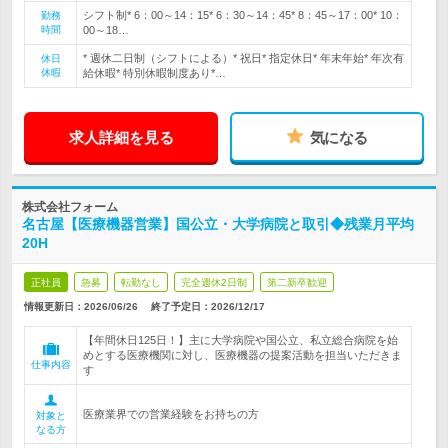
シフト制* 6：00～14：15* 6：30～14：45* 8：45～17：00* 10：
勤務
時間
00～18…
* 週休二日制（シフトによる）* 祝日* 指定休日* 年末年始* 年次有
休日
休暇
給休暇* 特別休暇制度あり*…
求人詳細を見る
気になる
株式会社フォーム
名古屋【医療機器営業】国公立・大学病院と取引◆残業月平均
20H
正社員
急募
転勤なし
完全週休2日制
第二新卒歓迎
情報更新日：2026/06/26
終了予定日：
2026/12/17
【年間休日125日！】主に大学病院や国公立、私立総合病院を始
めとする医療機関に対し、医療機器の提案活動を担当いただきま
仕事内容
す
医療業界での営業経験をお持ちの方
対象と
なる方