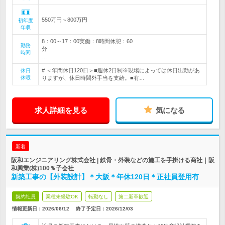
550万円～800万円
初年度
年収
8：00～17：00実働：8時間休憩：60
勤務
分
時間
…
# ＜年間休日120日＞■週休2日制※現場によっては休日出勤があ
休日
休暇
りますが、休日時間外手当を支給。■有…
求人詳細を見る
気になる
新着
阪和エンジニアリング株式会社 | 鉄骨・外装などの施工を手掛ける商社｜阪
和興業(株)100％子会社
新築工事の【外装設計】＊大阪＊年休120日＊正社員登用有
契約社員
業種未経験OK
転勤なし
第二新卒歓迎
情報更新日：2026/06/12
終了予定日：
2026/12/03