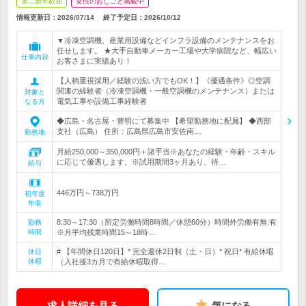
第二新卒歓迎
女性のおしごと掲載中
情報更新日：2026/07/14
終了予定日：
2026/10/12
▼冷凍空調機、産業用設備などインフラ設備のメンテナンスをお
任せします。 ★大手自動車メーカー工場や大学病院など、幅広い
仕事内容
お客さまに実績あり！
【人柄重視採用／経験の浅い方でもOK！】《優遇条件》◎空調
関連の経験者（冷凍空調機・一般空調機のメンテナンス）または
対象と
電気工事や設備工事経験者
なる方
◆広島・名古屋・豊明にて募集中 【希望勤務地に配属】 ◆西部
支社（広島） 住所：広島県広島市安佐南…
勤務地
月給250,000～350,000円＋諸手当※あなたの経験・年齢・スキル
に応じて優遇します。※試用期間3ヶ月あり。待…
給与
446万円～738万円
初年度
年収
8:30～17:30（所定労働時間8時間／休憩60分）時間外労働有無:有
勤務
時間
※月平均残業時間15～18時…
# 【年間休日120日】* 完全週休2日制（土・日）* 祝日* 有給休暇
休日
休暇
（入社後3カ月で有給休暇取得…
求人詳細を見る
気になる