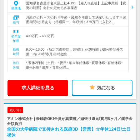
愛知県名古屋市名東区上社4-191 【雇入れ直後】上記事業所 【変
更の範囲】会社の定める各事業所
勤務地
月給24万円～38万円※年齢・経験を考慮して決定いたします※試
用期間6か月あり（待遇同一）年収例：379万円（入社2…
給与
400万円～650万円
初年度
年収
9:00～18:00 （所定労働時間：8時間）休憩時間：60分時間外労
勤務
時間
働：有(20時間/月)※時差出…
* 週休2日制（土日）* 祝日* 年末年始休暇* 夏季休暇* 有給休暇*
休日
休暇
慶弔休暇* 出産・育児休暇…
求人詳細を見る
気になる
残り3日
アミン株式会社 | 未経験OK!全員が異業種／頑張り還元!賞与8ヶ月／奨学金
全額負担
全国の大学病院で支持される医療3D【営業】☆年休124日/土日
祝休