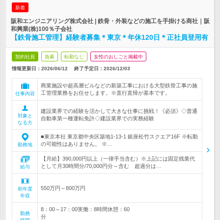
新着
阪和エンジニアリング株式会社 | 鉄骨・外装などの施工を手掛ける商社｜阪
和興業(株)100％子会社
【鉄骨施工管理】経験者募集＊東京＊年休120日＊正社員登用有
契約社員
急募
転勤なし
女性のおしごと掲載中
情報更新日：2026/06/12
終了予定日：
2026/12/03
商業施設や超高層ビルなどの新築工事における大型鉄骨工事の施
工管理業務をお任せします。※直行直帰が基本です。
仕事内容
建設業界での経験を活かして大きな仕事に挑戦！《必須》◇普通
対象と
自動車第一種運転免許◇建設業界での実務経験
なる方
■東京本社 東京都中央区築地1-13-1 銀座松竹スクエア16F ※転勤
の可能性はありません。 ※…
勤務地
【月給】390,000円以上（一律手当含む）※上記には固定残業代
として月30時間分/70,000円分～含む 超過分は…
給与
550万円～800万円
初年度
年収
8：00～17：00実働：8時間休憩：60
勤務
分