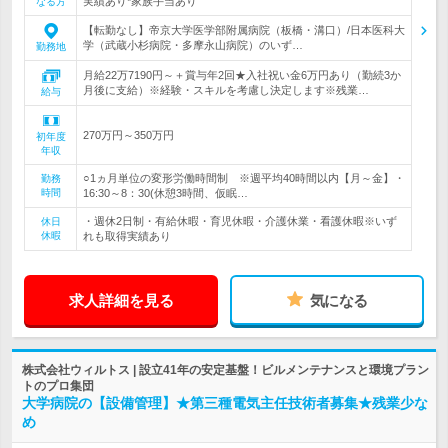
実績あり*家族手当あり
なる方
【転勤なし】帝京大学医学部附属病院（板橋・溝口）/日本医科大
学（武蔵小杉病院・多摩永山病院）のいず…
勤務地
月給22万7190円～＋賞与年2回★入社祝い金6万円あり（勤続3か
月後に支給）※経験・スキルを考慮し決定します※残業…
給与
270万円～350万円
初年度
年収
○1ヵ月単位の変形労働時間制 ※週平均40時間以内【月～金】・
勤務
時間
16:30～8：30(休憩3時間、仮眠…
・週休2日制・有給休暇・育児休暇・介護休業・看護休暇※いず
休日
休暇
れも取得実績あり
求人詳細を見る
気になる
株式会社ウィルトス | 設立41年の安定基盤！ビルメンテナンスと環境プラン
トのプロ集団
大学病院の【設備管理】★第三種電気主任技術者募集★残業少な
め