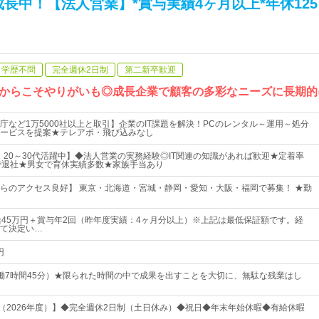
成長中！【法人営業】*賞与実績4ヶ月以上*年休12
学歴不問
完全週休2日制
第二新卒歓迎
いからこそやりがいも◎成長企業で顧客の多彩なニーズに長期的
庁など1万5000社以上と取引】企業のIT課題を解決！PCのレンタル～運用～処分
ービスを提案★テレアポ・飛び込みなし
！20～30代活躍中】◆法人営業の実務経験◎IT関連の知識があれば歓迎★定着率
時退社★男女で育休実績多数★家族手当あり
らのアクセス良好】 東京・北海道・宮城・静岡・愛知・大阪・福岡で募集！ ★勤
給45万円＋賞与年2回（昨年度実績：4ヶ月分以上）※上記は最低保証額です。経
て決定い…
円
5（実働7時間45分）★限られた時間の中で成果を出すことを大切に、無駄な残業はし
日（2026年度）】◆完全週休2日制（土日休み）◆祝日◆年末年始休暇◆有給休暇