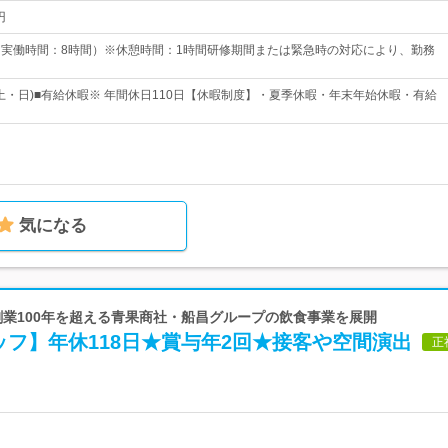
円
00（実働時間：8時間）※休憩時間：1時間研修期間または緊急時の対応により、勤務
(土・日)■有給休暇※ 年間休日110日【休暇制度】・夏季休暇・年末年始休暇・有給
気になる
g | 創業100年を超える青果商社・船昌グループの飲食事業を展開
フ】年休118日★賞与年2回★接客や空間演出
正