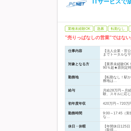
ITサービスで
業種未経験OK
急募
転勤なし
”売りっぱなしの営業”ではな
仕事内容
【法人企業・官公
までトータルなサ
対象となる方
【業界未経験OK
90％超★原則定
勤務地
【転勤なし！駅か
務地は…
給与
月給28万円～月
験、スキルに応じ
初年度年収
420万円～720万
勤務時間
9:00～17:4
な…
休日・休暇
【年間休日125
（取得…