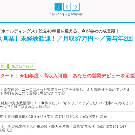
1
2
1件〜50件（全100件中）
NTホールディングス | 設立40年目を迎える、今が会社の成長期！
ス営業】未経験歓迎！／月収37万円～／賞与年2回
不問
第二新卒歓迎
スタート！★初年度～高収入可能！あなたの営業デビューを応
】既存顧客へニーズに沿った警備サービスを提案し、より関係性を高めていきま
ト体制もあるので営業に専念できます◎
業未経験の方多数活躍中！！◆稼ぎたい！/キャリアアップしたい！/仕事へのやりがい
など一つでも当てはまれば大歓迎◎
社 青梅市新町3-18-3 ■渋谷支社 渋谷区渋谷1-6-5 ■新宿支社 新宿…
以上※固定残業代を含む※経験・能力を考慮※決算賞与あり【固定残業代】14万
残業代は…