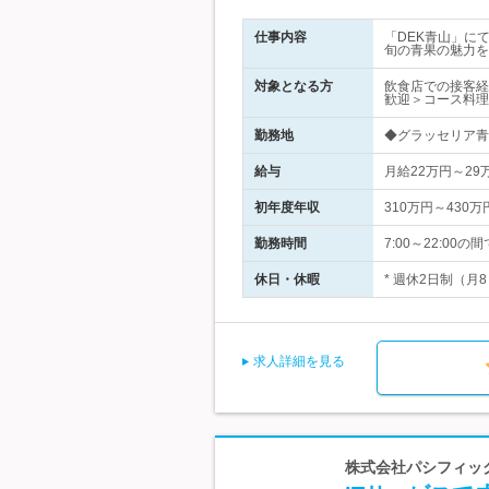
仕事内容
「DEK青山」に
旬の青果の魅力を
対象となる方
飲食店での接客経
歓迎＞コース料理
勤務地
◆グラッセリア青山
給与
月給22万円～2
初年度年収
310万円～430万
勤務時間
7:00～22:0
休日・休暇
* 週休2日制（月
求人詳細を見る
株式会社パシフィック