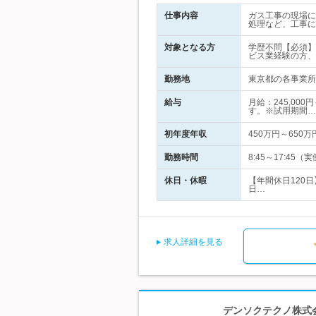
仕事内容
ガス工事の現場に
処理など、工事に
対象となる方
学歴不問【必須】
ビス業経験の方、
勤務地
東京都の各事業所
給与
月給：245,00
す。※試用期間…
初年度年収
450万円～650万
勤務時間
8:45～17:4
休日・休暇
【年間休日120
日…
求人詳細を見る
デンソクテクノ株式会