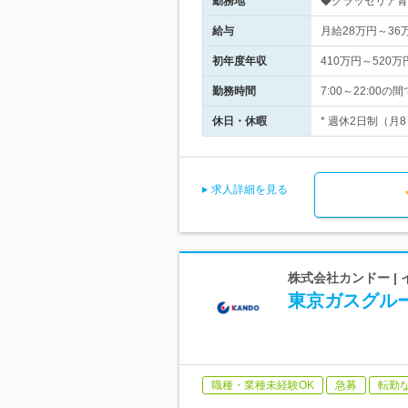
勤務地
◆グラッセリア青山
給与
月給28万円～3
初年度年収
410万円～520万
勤務時間
7:00～22:0
休日・休暇
* 週休2日制（月
求人詳細を見る
株式会社カンドー |
東京ガスグル
職種・業種未経験OK
急募
転勤