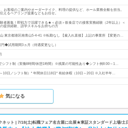
て、お客様のご案内やオーダーテイク、料理の提供など、ホール業務全般を担当。
伝えるペアリング提案などもお任せ。
験者募集！即戦力で活躍できる★＜必須＞飲食店での接客実務経験（2年以上）＜
の提供経験、語学スキルをお持ちの方
 東京都港区南青山5-4-41 ※転勤なし 【雇入れ直後】上記の事業所 【変更の…
9万円◆試用期間3ヵ月（待遇変更なし）
円
0の間でシフト制（実働8時間/休憩1時間）※残業の可能性あり◆シフト例8:00～1…
8～10日／シフト制）* 年間休日118日* 有給休暇（10日～20日 ※入社半年…
気になる
ネット | 7/18(土)転職フェア名古屋に出展★東証スタンダード上場/土