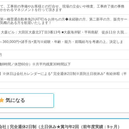
て、工事前の準備やお客様との打合せ、現場の立会いや検査、工事終了後の事務
かかわるマネジメントを行って頂きます
第一種普通自動車免許(AT可)をお持ちの方◆未経験の方、第二新卒の方、販売サー
気概のある方を歓迎いたします！
 大森ビル：大田区大森北3丁目3番13号 ■大森海岸駅・平和島駅 徒歩11分 久我…
0円～360,000円+諸手当+賞与※経験・年齢・能力・前職給与を考慮の上、決定しま
円
5（実働8時間／休憩60分）※月平均残業30時間以下
日】※休日は会社カレンダーによる* 完全週休2日制※原則土日祝休み* 有給休暇（半
気になる
社 | 完全週休2日制（土日休み★賞与年2回（前年度実績：9ヶ月）