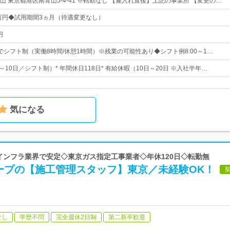
 東京都港区南青山5-4-41 ※転勤なし 【雇入れ直後】上記の事業所 【変更の…
6万円◆試用期間3ヵ月（待遇変更なし）
円
0の間でシフト制（実働8時間/休憩1時間）※残業の可能性あり◆シフト例8:00～1…
8～10日／シフト制）* 年間休日118日* 有給休暇（10日～20日 ※入社半年…
気になる
 インフラ業界で安定◇東京ガス指定工事業者◇年休120日◇転勤無
ープの【施工管理スタッフ】東京／未経験OK！
なし
学歴不問
完全週休2日制
第二新卒歓迎