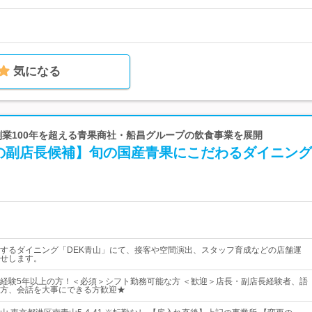
気になる
g | 創業100年を超える青果商社・船昌グループの飲食事業を展開
の副店長候補】旬の国産青果にこだわるダイニング
するダイニング「DEK青山」にて、接客や空間演出、スタッフ育成などの店舗運
せします。
経験5年以上の方！＜必須＞シフト勤務可能な方 ＜歓迎＞店長・副店長経験者、語
方、会話を大事にできる方歓迎★