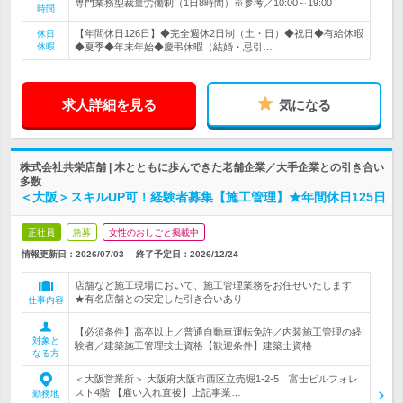
専門業務型裁量労働制（1日8時間）※参考／10:00～19:00
時間
【年間休日126日】◆完全週休2日制（土・日）◆祝日◆有給休暇
休日
休暇
◆夏季◆年末年始◆慶弔休暇（結婚・忌引…
求人詳細を見る
気になる
株式会社共栄店舗 | 木とともに歩んできた老舗企業／大手企業との引き合い
多数
＜大阪＞スキルUP可！経験者募集【施工管理】★年間休日125日
正社員
急募
女性のおしごと掲載中
情報更新日：2026/07/03
終了予定日：
2026/12/24
店舗など施工現場において、施工管理業務をお任せいたします
★有名店舗との安定した引き合いあり
仕事内容
【必須条件】高卒以上／普通自動車運転免許／内装施工管理の経
対象と
験者／建築施工管理技士資格【歓迎条件】建築士資格
なる方
＜大阪営業所＞ 大阪府大阪市西区立売堀1-2-5 富士ビルフォレ
スト4階 【雇い入れ直後】上記事業…
勤務地