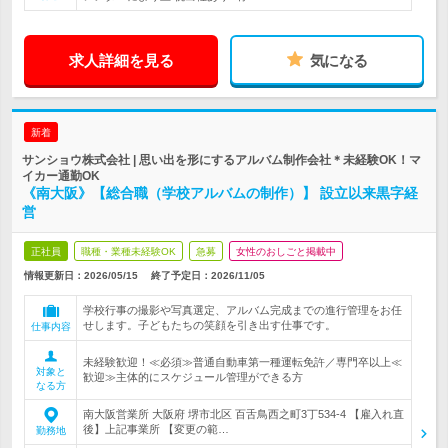
求人詳細を見る
気になる
新着
サンショウ株式会社 | 思い出を形にするアルバム制作会社＊未経験OK！マ
イカー通勤OK
《南大阪》【総合職（学校アルバムの制作）】 設立以来黒字経
営
正社員
職種・業種未経験OK
急募
女性のおしごと掲載中
情報更新日：2026/05/15
終了予定日：
2026/11/05
学校行事の撮影や写真選定、アルバム完成までの進行管理をお任
せします。子どもたちの笑顔を引き出す仕事です。
仕事内容
未経験歓迎！≪必須≫普通自動車第一種運転免許／専門卒以上≪
対象と
歓迎≫主体的にスケジュール管理ができる方
なる方
南大阪営業所 大阪府 堺市北区 百舌鳥西之町3丁534-4 【雇入れ直
後】上記事業所 【変更の範…
勤務地