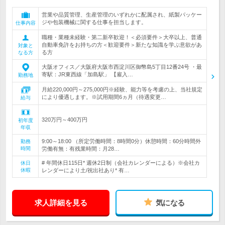
営業や品質管理、生産管理のいずれかに配属され、紙製パッケー
ジや包装機械に関する仕事を担当します。
仕事内容
職種・業種未経験・第二新卒歓迎！＜必須要件＞大卒以上、普通
自動車免許をお持ちの方＜歓迎要件＞新たな知識を学ぶ意欲があ
対象と
る方
なる方
大阪オフィス／大阪府大阪市西淀川区御幣島5丁目12番24号 ・最
寄駅：JR東西線「加島駅」 【雇入…
勤務地
月給220,000円～275,000円※経験、能力等を考慮の上、当社規定
により優遇します。※試用期間6ヵ月（待遇変更…
給与
320万円～400万円
初年度
年収
9:00～18:00 （所定労働時間：8時間0分）休憩時間：60分時間外
勤務
時間
労働有無：有残業時間：月28…
# 年間休日115日* 週休2日制（会社カレンダーによる）※会社カ
休日
休暇
レンダーにより土/祝出社あり* 有…
求人詳細を見る
気になる