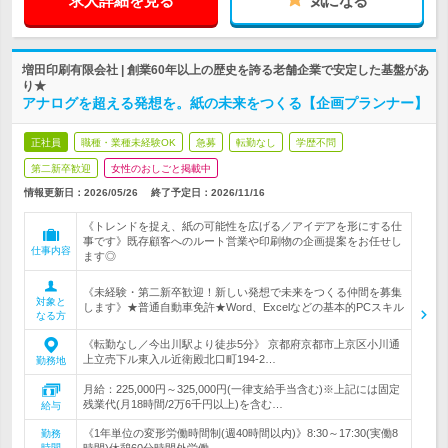
求人詳細を見る
気になる
増田印刷有限会社 | 創業60年以上の歴史を誇る老舗企業で安定した基盤があ
り★
アナログを超える発想を。紙の未来をつくる【企画プランナー】
正社員
職種・業種未経験OK
急募
転勤なし
学歴不問
第二新卒歓迎
女性のおしごと掲載中
情報更新日：2026/05/26
終了予定日：
2026/11/16
《トレンドを捉え、紙の可能性を広げる／アイデアを形にする仕
事です》既存顧客へのルート営業や印刷物の企画提案をお任せし
仕事内容
ます◎
《未経験・第二新卒歓迎！新しい発想で未来をつくる仲間を募集
対象と
します》★普通自動車免許★Word、Excelなどの基本的PCスキル
なる方
《転勤なし／今出川駅より徒歩5分》 京都府京都市上京区小川通
上立売下ル東入ル近衛殿北口町194-2…
勤務地
月給：225,000円～325,000円(一律支給手当含む)※上記には固定
残業代(月18時間/2万6千円以上)を含む…
給与
《1年単位の変形労働時間制(週40時間以内)》8:30～17:30(実働8
勤務
時間