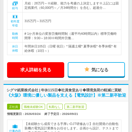
月給：28万円～※経験、能力を考慮の上決定します※上記には固
定残業代（60,000円～／月34時間分）を含む。超過分…
給与
315万円～315万円
初年度
年収
# 1か月単位の変形労働時間制（週平均40時間以内）標準労働時
勤務
時間
間帯：9:00～18:00※時間外労働…
年間休日105日（日曜 祝日）* 隔週土曜* 夏季休暇* 冬季休暇* 有
休日
休暇
給休暇（10日～）
求人詳細を見る
気になる
シグマ紙業株式会社 | 年休115日◆社員食堂あり◆環境負荷の軽減に貢献
《大阪》環境に優しい製品を支える【電気設計】※第二新卒歓迎
正社員
職種未経験OK
転勤なし
第二新卒歓迎
情報更新日：2026/03/24
終了予定日：
2026/09/21
【未経験から成長できる手厚いOJT研修あり】自社開発の自動包
装機の電気設計業務をお任せします。企画から設計、テストまで
仕事内容