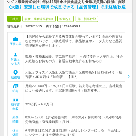
シグマ紙業株式会社 | 年休115日◆社員食堂あり◆環境負荷の軽減に貢献
《大阪》安定した環境で成長できる【品質管理】※未経験歓迎
正社員
職種・業種未経験OK
転勤なし
第二新卒歓迎
情報更新日：2026/05/15
終了予定日：
2026/09/21
【未経験から成長できる教育体制が整っています】食品や医薬品
などの紙パッケージ製造現場で、製品検査やデータ入力など品質
仕事内容
管理業務を担当します。
職種・業種未経験、第二新卒歓迎！ ＜必須要件＞大卒以上、社会
対象と
人経験をお持ちの方、普通自動車免許をお持ちの方
なる方
大阪オフィス／大阪府大阪市西淀川区御幣島5丁目12番24号 ・最
寄駅：JR東西線「加島駅」 【雇入…
勤務地
月給220,000円～275,000円※経験、能力等を考慮の上、当社規定
により優遇します。※試用期間6ヵ月（待遇変更…
給与
320万円～400万円
初年度
年収
8:00～17:00 （所定労働時間：8時間0分）休憩時間：60分時間外
勤務
時間
労働有無：有残業時間：月14…
# 年間休日115日* 週休2日制（会社カレンダーによる）※会社カ
休日
休暇
レンダーにより土/祝出社あり* 有…