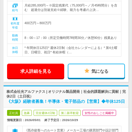
月給285,000円～※固定残業代（75,000円～／月45時間分）を含
む 超過分は別途支給※経験、能力を考慮の上決…
給与
400万円～800万円
初年度
年収
勤務
8：00～17：00（所定労働時間7時間30分／休憩90分）残業あり
時間
* 年間休日125日* 週休2日制（会社カレンダーによる）* 第4土曜
休日
休暇
日、日曜日、祝日* 有給休暇（…
求人詳細を見る
気になる
株式会社光アルファクス | オリジナル製品開発｜社会的課題解決に貢献｜完
休2日（土日祝）
《大阪》経験者募集！半導体・電子部品の【営業】◆年休125日
正社員
急募
完全週休2日制
第二新卒歓迎
女性のおしごと掲載中
情報更新日：2026/05/01
終了予定日：
2026/10/29
《既存顧客へのルート営業》メーカー工場の購買部門や設計部門