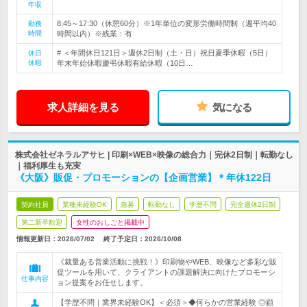
年収
8:45～17:30（休憩60分）※1年単位の変形労働時間制（週平均40
勤務
時間
時間以内）※残業：有
# ＜年間休日121日＞週休2日制（土・日）祝日夏季休暇（5日）
休日
休暇
年末年始休暇慶弔休暇有給休暇（10日…
求人詳細を見る
気になる
株式会社ゼネラルアサヒ | 印刷×WEB×映像の総合力｜完休2日制｜転勤なし
｜福利厚生も充実
《大阪》販促・プロモーションの【企画営業】＊年休122日
契約社員
業種未経験OK
急募
転勤なし
学歴不問
完全週休2日制
第二新卒歓迎
女性のおしごと掲載中
情報更新日：2026/07/02
終了予定日：
2026/10/08
《裁量ある営業活動に挑戦！》印刷物やWEB、映像など多彩な販
促ツールを用いて、クライアントの課題解決に向けたプロモーシ
仕事内容
ョン提案をお任せします。
【学歴不問｜業界未経験OK】＜必須＞◆何らかの営業経験 ◎顧