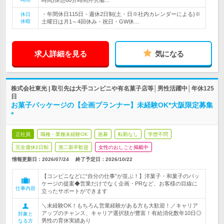
時間)休憩60分時間外労働…
・年間休日115日・週休2日制(土・日※社内カレンダーによる)※
休日
休暇
土曜日は月1～4回休み・祝日・GW休…
求人詳細を見る
気になる
株式会社東光 | 取引先は大手コンビニや有名菓子店等│男性活躍中│年休125
日
お菓子パッケージの【企画プランナー】未経験OK*大阪限定募集
*
正社員
職種・業種未経験OK
急募
転勤なし
学歴不問
完全週休2日制
第二新卒歓迎
女性のおしごと掲載中
情報更新日：2026/07/24
終了予定日：
2026/10/22
【コンビニなどに“自分の仕事”が並ぶ！】洋菓子・和菓子のパッ
ケージの提案◆営業だけでなく企画・PRなど、お客様の目線に
仕事内容
立ったサポートができます
＼未経験OK！もちろん営業経験がある方も大歓迎！／キャリア
アップのチャンス、キャリア選択肢が豊富！有給消化数年10日◎
対象と
男性の育休実績あり
なる方