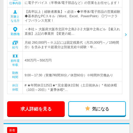
に電子デバイス（半導体/電子部品など）の営業をお任せします！
仕事内容
【高卒以上｜経験者募集】＜必須＞◆半導体/電子部品の営業経験
◆基本的なPCスキル（Word、Excel、PowerPoint） ◎ワークラ
対象と
イフバランス充実！
なる方
＜本社＞ 大阪府大阪市北区中之島2-2-2 大阪中之島ビル 【雇入れ
直後】上記の事業所 【変更の範…
勤務地
月給 260,000円～※上記には固定残業代（月25,000円～／15時間
分）を含みます※超過分は別途支給※経験・年…
給与
430万円～550万円
初年度
年収
勤務
9:00～17:30（実働7時間30分／休憩60分）※時間外労働あり
時間
# ★年間休日125日★* 完全週休2日制（土日祝休み）* 有給休暇
休日
休暇
（10日～20日）* 夏季休暇*…
求人詳細を見る
気になる
新着