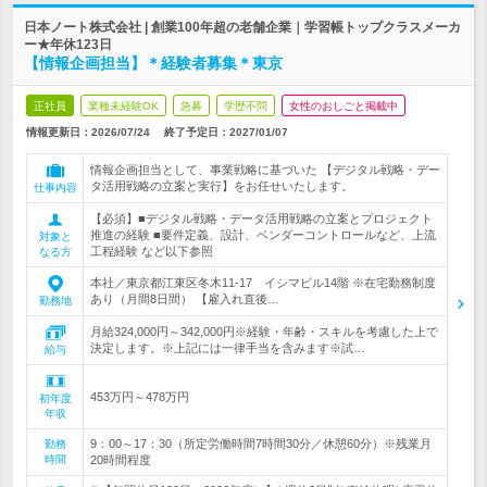
日本ノート株式会社 | 創業100年超の老舗企業｜学習帳トップクラスメーカ
ー★年休123日
【情報企画担当】＊経験者募集＊東京
正社員
業種未経験OK
急募
学歴不問
女性のおしごと掲載中
情報更新日：2026/07/24
終了予定日：
2027/01/07
情報企画担当として、事業戦略に基づいた 【デジタル戦略・デー
タ活用戦略の立案と実行】をお任せいたします。
仕事内容
【必須】■デジタル戦略・データ活用戦略の立案とプロジェクト
推進の経験 ■要件定義、設計、ベンダーコントロールなど、上流
対象と
工程経験 など以下参照
なる方
本社／東京都江東区冬木11-17 イシマビル14階 ※在宅勤務制度
あり（月間8日間） 【雇入れ直後…
勤務地
月給324,000円～342,000円※経験・年齢・スキルを考慮した上で
決定します。※上記には一律手当を含みます※試…
給与
453万円～478万円
初年度
年収
9：00～17：30（所定労働時間7時間30分／休憩60分）※残業月
勤務
時間
20時間程度