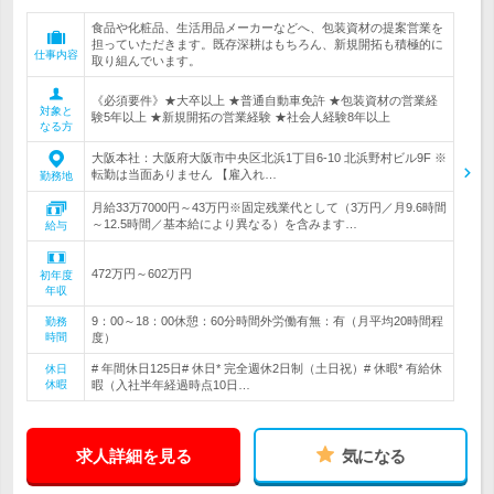
食品や化粧品、生活用品メーカーなどへ、包装資材の提案営業を
担っていただきます。既存深耕はもちろん、新規開拓も積極的に
仕事内容
取り組んでいます。
《必須要件》★大卒以上 ★普通自動車免許 ★包装資材の営業経
対象と
験5年以上 ★新規開拓の営業経験 ★社会人経験8年以上
なる方
大阪本社：大阪府大阪市中央区北浜1丁目6-10 北浜野村ビル9F ※
転勤は当面ありません 【雇入れ…
勤務地
月給33万7000円～43万円※固定残業代として（3万円／月9.6時間
～12.5時間／基本給により異なる）を含みます…
給与
472万円～602万円
初年度
年収
9：00～18：00休憩：60分時間外労働有無：有（月平均20時間程
勤務
時間
度）
# 年間休日125日# 休日* 完全週休2日制（土日祝）# 休暇* 有給休
休日
休暇
暇（入社半年経過時点10日…
求人詳細を見る
気になる