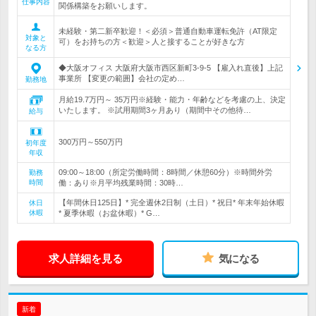
仕事内容
関係構築をお願いします。
未経験・第二新卒歓迎！＜必須＞普通自動車運転免許（AT限定
対象と
可）をお持ちの方＜歓迎＞人と接することが好きな方
なる方
◆大阪オフィス 大阪府大阪市西区新町3-9-5 【雇入れ直後】上記
事業所 【変更の範囲】会社の定め…
勤務地
月給19.7万円～ 35万円※経験・能力・年齢などを考慮の上、決定
いたします。 ※試用期間3ヶ月あり（期間中その他待…
給与
300万円～550万円
初年度
年収
09:00～18:00（所定労働時間：8時間／休憩60分）※時間外労
勤務
時間
働：あり※月平均残業時間：30時…
【年間休日125日】* 完全週休2日制（土日）* 祝日* 年末年始休暇
休日
休暇
* 夏季休暇（お盆休暇）* G…
求人詳細を見る
気になる
新着