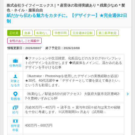
株式会社ライフイーエックス | ＊産育休の取得実績あり＊残業少なめ＊髪
色・ネイル・服装自由
紙だから伝わる魅力をカタチに。【デザイナー】★完全週休2日
制
正社員
急募
転勤なし
学歴不問
完全週休2日制
第二新卒歓迎
女性のおしごと掲載中
情報更新日：2026/08/07
終了予定日：
2026/10/08
◆ファッションや生活雑貨、化粧品などのカタログやパンフレッ
トのデザインをお任せします ◆紙媒体をメインに、温かみのある
仕事内容
デザインを手がける仕事
《Illustrator・Photoshopを使用したデザインの実務経験が必須》
★30代、40代活躍中★「デザイナーとして腰を据えて働きたい」
対象と
という方も歓迎します。
なる方
《転勤なし／駅徒歩5分の好アクセス》 大阪府大阪市北区豊崎2-
7-9 豊崎いずみビル8F
勤務地
月給30万円～40万円 ＋ 諸手当 ＋ 賞与年2回※給与は実力や経験
を十分に考慮します。※試用期間3ヶ月あり（試用期…
給与
400万円～600万円
初年度
年収