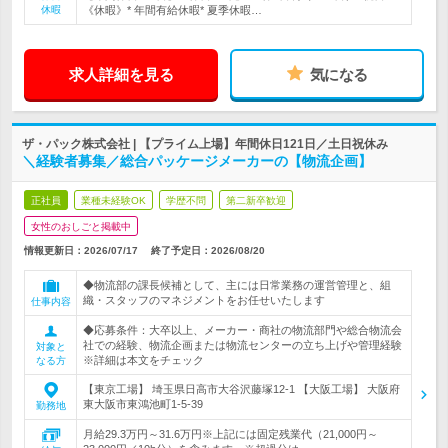
休暇
《休暇》* 年間有給休暇* 夏季休暇…
求人詳細を見る
気になる
ザ・パック株式会社 | 【プライム上場】年間休日121日／土日祝休み
＼経験者募集／総合パッケージメーカーの【物流企画】
正社員
業種未経験OK
学歴不問
第二新卒歓迎
女性のおしごと掲載中
情報更新日：2026/07/17
終了予定日：
2026/08/20
◆物流部の課長候補として、主には日常業務の運営管理と、組
織・スタッフのマネジメントをお任せいたします
仕事内容
◆応募条件：大卒以上、メーカー・商社の物流部門や総合物流会
社での経験、物流企画または物流センターの立ち上げや管理経験
対象と
※詳細は本文をチェック
なる方
【東京工場】 埼玉県日高市大谷沢藤塚12-1 【大阪工場】 大阪府
東大阪市東鴻池町1-5-39
勤務地
月給29.3万円～31.6万円※上記には固定残業代（21,000円～