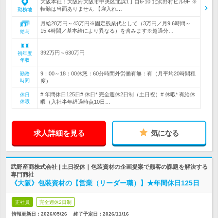
大阪本社：大阪府大阪市中央区北浜1丁目6-10 北浜野村ビル9F ※
転勤は当面ありません 【雇入れ…
勤務地
月給28万円～43万円※固定残業代として（3万円／月9.6時間～
15.4時間／基本給により異なる）を含みます※超過分…
給与
392万円～630万円
初年度
年収
9：00～18：00休憩：60分時間外労働有無：有（月平均20時間程
勤務
時間
度）
# 年間休日125日# 休日* 完全週休2日制（土日祝）# 休暇* 有給休
休日
休暇
暇（入社半年経過時点10日…
求人詳細を見る
気になる
武野産商株式会社 | 土日祝休｜包装資材の企画提案で顧客の課題を解決する
専門商社
《大阪》包装資材の【営業（リーダー職）】★年間休日125日
正社員
完全週休2日制
情報更新日：2026/05/26
終了予定日：
2026/11/16