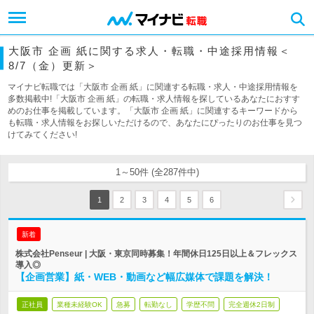
大阪市 企画 紙に関する求人・転職・中途採用情報＜
8/7（金）更新＞
マイナビ転職では「大阪市 企画 紙」に関連する転職・求人・中途採用情報を
多数掲載中!「大阪市 企画 紙」の転職・求人情報を探しているあなたにおすす
めのお仕事を掲載しています。「大阪市 企画 紙」に関連するキーワードから
も転職・求人情報をお探しいただけるので、あなたにぴったりのお仕事を見つ
けてみてください!
1～50件 (全287件中)
1
2
3
4
5
6
新着
株式会社Penseur | 大阪・東京同時募集！年間休日125日以上＆フレックス
導入◎
【企画営業】紙・WEB・動画など幅広媒体で課題を解決！
正社員
業種未経験OK
急募
転勤なし
学歴不問
完全週休2日制