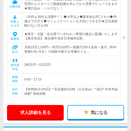
管理からスタート◎基礎知識を学んでから営業デビューできます
仕事内容
★飛び込み・ノルマなし！
《20代も30代も活躍中！》◆大卒以上◆基本的なPCスキル◆39
歳までの方※◆コミュニケーションを大切にできる方★正社員経
対象と
験のない方もOK
なる方
★東京・大阪・名古屋でいずれかご希望の拠点に配属いたします
【東京本店】 東京都中央区日本橋本石町…
勤務地
月給23万1,230円～30万8,520円＋残業代100％支給＋賞与（昨年
実績4.6か月分）※経験や能力を考慮のうえ…
給与
380万円～512万円
初年度
年収
勤務
9:00～17:15
時間
【年間休日124日】* 完全週休2日制（土日休み）* 祝日* 年末年始
休日
休暇
休暇* 有給休暇
求人詳細を見る
気になる