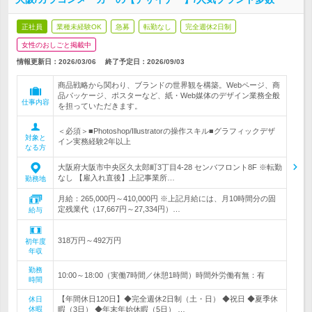
正社員
業種未経験OK
急募
転勤なし
完全週休2日制
女性のおしごと掲載中
情報更新日：2026/03/06
終了予定日：
2026/09/03
商品戦略から関わり、ブランドの世界観を構築。Webページ、商
品パッケージ、ポスターなど、紙・Web媒体のデザイン業務全般
仕事内容
を担っていただきます。
＜必須＞■Photoshop/Illustratorの操作スキル■グラフィックデザ
対象と
イン実務経験2年以上
なる方
大阪府大阪市中央区久太郎町3丁目4-28 センバフロント8F ※転勤
なし 【雇入れ直後】上記事業所…
勤務地
月給：265,000円～410,000円 ※上記月給には、月10時間分の固
定残業代（17,667円～27,334円）…
給与
318万円～492万円
初年度
年収
勤務
10:00～18:00（実働7時間／休憩1時間）時間外労働有無：有
時間
【年間休日120日】◆完全週休2日制（土・日） ◆祝日 ◆夏季休
休日
休暇
暇（3日） ◆年末年始休暇（5日） …