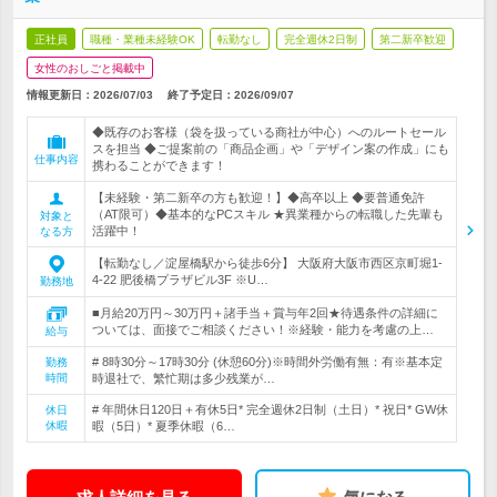
正社員
職種・業種未経験OK
転勤なし
完全週休2日制
第二新卒歓迎
女性のおしごと掲載中
情報更新日：2026/07/03
終了予定日：
2026/09/07
◆既存のお客様（袋を扱っている商社が中心）へのルートセール
スを担当 ◆ご提案前の「商品企画」や「デザイン案の作成」にも
仕事内容
携わることができます！
【未経験・第二新卒の方も歓迎！】◆高卒以上 ◆要普通免許
（AT限可）◆基本的なPCスキル ★異業種からの転職した先輩も
対象と
活躍中！
なる方
【転勤なし／淀屋橋駅から徒歩6分】 大阪府大阪市西区京町堀1-
4-22 肥後橋プラザビル3F ※U…
勤務地
■月給20万円～30万円＋諸手当＋賞与年2回★待遇条件の詳細に
ついては、面接でご相談ください！※経験・能力を考慮の上…
給与
# 8時30分～17時30分 (休憩60分)※時間外労働有無：有※基本定
勤務
時間
時退社で、繁忙期は多少残業が…
# 年間休日120日＋有休5日* 完全週休2日制（土日）* 祝日* GW休
休日
休暇
暇（5日）* 夏季休暇（6…