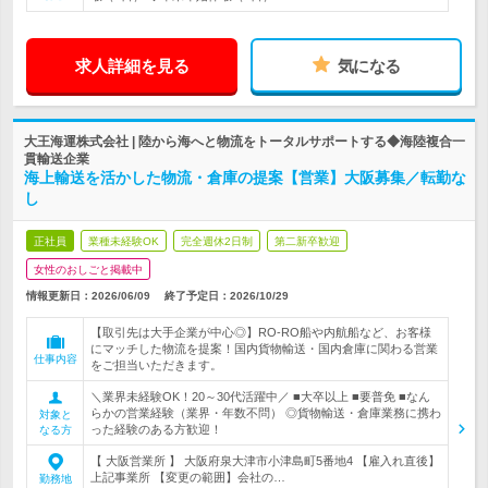
求人詳細を見る
気になる
大王海運株式会社 | 陸から海へと物流をトータルサポートする◆海陸複合一
貫輸送企業
海上輸送を活かした物流・倉庫の提案【営業】大阪募集／転勤な
し
正社員
業種未経験OK
完全週休2日制
第二新卒歓迎
女性のおしごと掲載中
情報更新日：2026/06/09
終了予定日：
2026/10/29
【取引先は大手企業が中心◎】RO-RO船や内航船など、お客様
にマッチした物流を提案！国内貨物輸送・国内倉庫に関わる営業
仕事内容
をご担当いただきます。
＼業界未経験OK！20～30代活躍中／ ■大卒以上 ■要普免 ■なん
らかの営業経験（業界・年数不問） ◎貨物輸送・倉庫業務に携わ
対象と
った経験のある方歓迎！
なる方
【 大阪営業所 】 大阪府泉大津市小津島町5番地4 【雇入れ直後】
上記事業所 【変更の範囲】会社の…
勤務地