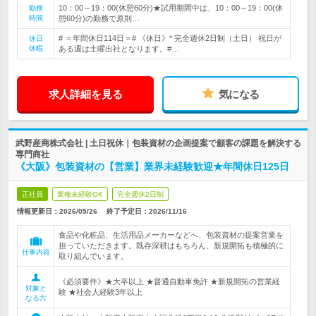
10：00～19：00(休憩60分)★試用期間中は、10：00～19：00(休
勤務
時間
憩60分)の勤務で原則…
# ＝年間休日114日＝# 《休日》* 完全週休2日制（土日） 祝日が
休日
休暇
ある週は土曜出社となります。#…
求人詳細を見る
気になる
武野産商株式会社 | 土日祝休｜包装資材の企画提案で顧客の課題を解決する
専門商社
《大阪》包装資材の【営業】業界未経験歓迎★年間休日125日
正社員
業種未経験OK
完全週休2日制
情報更新日：2026/05/26
終了予定日：
2026/11/16
食品や化粧品、生活用品メーカーなどへ、包装資材の提案営業を
担っていただきます。既存深耕はもちろん、新規開拓も積極的に
仕事内容
取り組んでいます。
《必須要件》★大卒以上 ★普通自動車免許 ★新規開拓の営業経
対象と
験 ★社会人経験3年以上
なる方