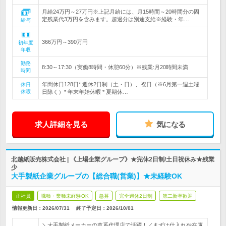
月給24万円～27万円※上記月給には、月15時間～20時間分の固
定残業代3万円を含みます。超過分は別途支給※経験・年…
給与
366万円～390万円
初年度
年収
勤務
8:30～17:30（実働8時間・休憩60分）※残業:月20時間未満
時間
年間休日128日* 週休2日制（土・日）、祝日（※6月第一週土曜
休日
休暇
日除く）* 年末年始休暇 * 夏期休…
求人詳細を見る
気になる
北越紙販売株式会社 | 《上場企業グループ》★完休2日制/土日祝休み★残業
少
大手製紙企業グループの【総合職(営業)】★未経験OK
正社員
職種・業種未経験OK
急募
完全週休2日制
第二新卒歓迎
情報更新日：2026/07/31
終了予定日：
2026/10/01
＼大手製紙メーカーの直系代理店で活躍！／まずは仕入れや在庫