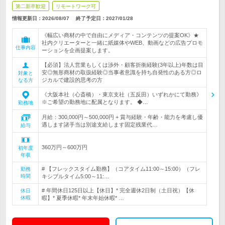
第二新卒歓迎
リモートワーク可
情報更新日：2026/08/07
終了予定日：
2027/01/28
《幅広い商材の中で自由にメディア・コンテンツの提案OK》★
社内クリエーターと一緒に紙媒体やWEB、動画などの広告プロモ
仕事内容
ーションを企画提案します。
【必須】法人営業もしくは渉外・顧客折衝経験(3年以上)年数は目
安◎無形商材の取扱経験◎当事者意識を持ち自発性のある方◎ロ
対象と
ジカルで建設的思考の方
なる方
《大阪本社（心斎橋）・東京支社（五反田）いずれかにて勤務》
※ご希望の勤務地に配属となります。 ◆…
勤務地
月給：300,000円～500,000円 + 賞与経験・年齢・能力を考慮し優
遇します諸手当は別途支給します固定残業代…
給与
360万円～600万円
初年度
年収
# 【フレックスタイム勤務】（コアタイム11:00～15:00）（フレ
勤務
時間
キシブルタイム5:00～11:…
# 年間休日125日以上【休日】* 完全週休2日制（土日祝）【休
休日
休暇
暇】* 夏季休暇* 年末年始休暇* …