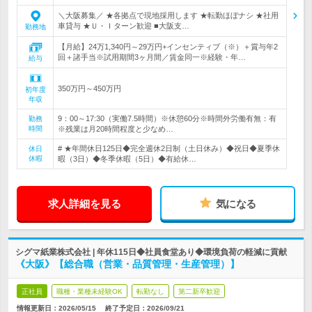
＼大阪募集／ ★各拠点で現地採用します ★転勤ほぼナシ ★社用
車貸与 ★Ｕ・Ｉターン歓迎 ■大阪支…
勤務地
【月給】24万1,340円～29万円+インセンティブ（※）＋賞与年2
回＋諸手当※試用期間3ヶ月間／賃金同一※経験・年…
給与
350万円～450万円
初年度
年収
9：00～17:30（実働7.5時間）※休憩60分※時間外労働有無：有
勤務
時間
※残業は月20時間程度と少なめ…
# ★年間休日125日◆完全週休2日制（土日休み）◆祝日◆夏季休
休日
休暇
暇（3日）◆冬季休暇（5日）◆有給休…
求人詳細を見る
気になる
シグマ紙業株式会社 | 年休115日◆社員食堂あり◆環境負荷の軽減に貢献
《大阪》【総合職（営業・品質管理・生産管理）】
正社員
職種・業種未経験OK
転勤なし
第二新卒歓迎
情報更新日：2026/05/15
終了予定日：
2026/09/21