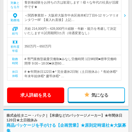
客折衝経験をお持ちの方は歓迎します！様々な年代の社員が活躍
対象と
中です★
なる方
＜関西事業部＞ 大阪府大阪市中央区南本町2丁目6-12 サンマリオ
ンタワー8F 【雇入れ直後】上記…
勤務地
月給 214,000円～428,000円※経験・年齢・能力を考慮して決定
いたします※試用期間3カ月（待遇変更なし）
給与
350万円～650万円
初年度
年収
# 専門業務型裁量労働制■みなし労働時間 1日9時間■標準労働時
勤務
時間
間帯 9:00～18:00■休憩60…
# ★年間休日122日★* 完全週休2日制（土日祝休み）* 有給休暇*
休日
休暇
年末年始休暇* 慶弔休暇* …
求人詳細を見る
気になる
株式会社タニー・パック | 【米袋などのパッケージメーカー】★年間休日
120日★土日祝休み
商品パッケージを手がける【企画営業】★原則定時退社★大阪募
集