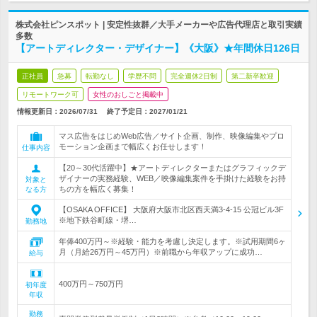
株式会社ピンスポット | 安定性抜群／大手メーカーや広告代理店と取引実績
多数
【アートディレクター・デザイナー】《大阪》★年間休日126日
正社員
急募
転勤なし
学歴不問
完全週休2日制
第二新卒歓迎
リモートワーク可
女性のおしごと掲載中
情報更新日：2026/07/31
終了予定日：
2027/01/21
マス広告をはじめWeb広告／サイト企画、制作、映像編集やプロ
モーション企画まで幅広くお任せします！
仕事内容
【20～30代活躍中】★アートディレクターまたはグラフィックデ
ザイナーの実務経験、WEB／映像編集案件を手掛けた経験をお持
対象と
ちの方を幅広く募集！
なる方
【OSAKA OFFICE】 大阪府大阪市北区西天満3-4-15 公冠ビル3F
※地下鉄谷町線・堺…
勤務地
年俸400万円～※経験・能力を考慮し決定します。※試用期間6ヶ
月（月給26万円～45万円）※前職から年収アップに成功…
給与
400万円～750万円
初年度
年収
勤務