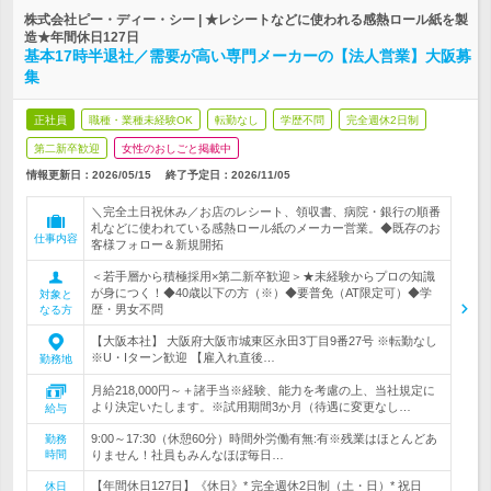
株式会社ピー・ディー・シー | ★レシートなどに使われる感熱ロール紙を製
造★年間休日127日
基本17時半退社／需要が高い専門メーカーの【法人営業】大阪募
集
正社員
職種・業種未経験OK
転勤なし
学歴不問
完全週休2日制
第二新卒歓迎
女性のおしごと掲載中
情報更新日：2026/05/15
終了予定日：
2026/11/05
＼完全土日祝休み／お店のレシート、領収書、病院・銀行の順番
札などに使われている感熱ロール紙のメーカー営業。◆既存のお
仕事内容
客様フォロー＆新規開拓
＜若手層から積極採用×第二新卒歓迎＞★未経験からプロの知識
が身につく！◆40歳以下の方（※）◆要普免（AT限定可）◆学
対象と
歴・男女不問
なる方
【大阪本社】 大阪府大阪市城東区永田3丁目9番27号 ※転勤なし
※U・Iターン歓迎 【雇入れ直後…
勤務地
月給218,000円～＋諸手当※経験、能力を考慮の上、当社規定に
より決定いたします。※試用期間3か月（待遇に変更なし…
給与
9:00～17:30（休憩60分）時間外労働有無:有※残業はほとんどあ
勤務
時間
りません！社員もみんなほぼ毎日…
【年間休日127日】《休日》* 完全週休2日制（土・日）* 祝日
休日