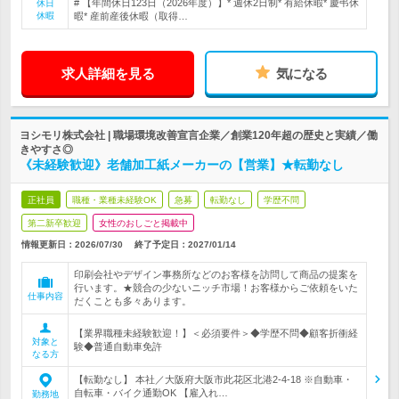
# 【年間休日123日（2026年度）】* 週休2日制* 有給休暇* 慶弔休
休日
休暇
暇* 産前産後休暇（取得…
求人詳細を見る
気になる
ヨシモリ株式会社 | 職場環境改善宣言企業／創業120年超の歴史と実績／働
きやすさ◎
《未経験歓迎》老舗加工紙メーカーの【営業】★転勤なし
正社員
職種・業種未経験OK
急募
転勤なし
学歴不問
第二新卒歓迎
女性のおしごと掲載中
情報更新日：2026/07/30
終了予定日：
2027/01/14
印刷会社やデザイン事務所などのお客様を訪問して商品の提案を
行います。★競合の少ないニッチ市場！お客様からご依頼をいた
仕事内容
だくことも多々あります。
【業界職種未経験歓迎！】＜必須要件＞◆学歴不問◆顧客折衝経
対象と
験◆普通自動車免許
なる方
【転勤なし】 本社／大阪府大阪市此花区北港2-4-18 ※自動車・
自転車・バイク通勤OK 【雇入れ…
勤務地