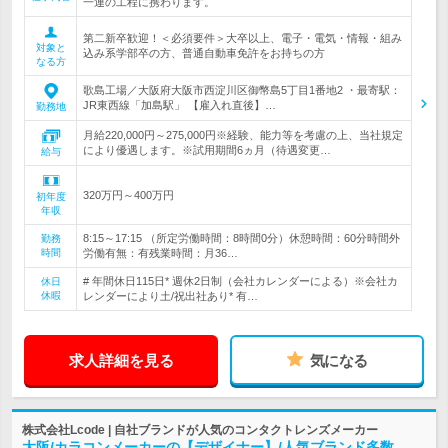
一連の工程に携わります。
第二新卒歓迎！＜必須要件＞大卒以上、電子・電気・情報・組み
対象と
込み系学部卒の方、普通自動車免許をお持ちの方
なる方
歌島工場／大阪府大阪市西淀川区御幣島5丁目1番地2 ・最寄駅：
JR東西線「加島駅」 【雇入れ直後】…
勤務地
月給220,000円～275,000円※経験、能力等を考慮の上、当社規定
により優遇します。※試用期間6ヵ月（待遇変更…
給与
320万円～400万円
初年度
年収
8:15～17:15 （所定労働時間：8時間0分）休憩時間：60分時間外
勤務
時間
労働有無：有残業時間：月36…
# 年間休日115日* 週休2日制（会社カレンダーによる）※会社カ
休日
休暇
レンダーにより土/祝出社あり* 有…
求人詳細を見る
気になる
株式会社Lcode | 自社ブランドが人気のコンタクトレンズメーカー
大阪/カラコンメーカーの【デザイナー】/人気ブランド多数