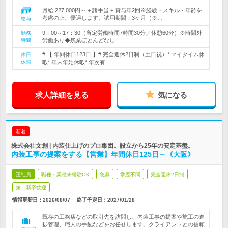
月給 227,000円～ + 諸手当 + 賞与年2回※経験・スキル・年齢を
考慮の上、優遇します。試用期間：3ヶ月（※…
給与
9：00～17：30（所定労働時間7時間30分／休憩60分）※時間外
勤務
時間
労働あり◆残業ほとんどなし！
# 【 年間休日123日 】# 完全週休2日制（土日祝）* マイタイム休
休日
休暇
暇* 年末年始休暇* 年次有…
求人詳細を見る
気になる
新着
株式会社文創 | 内装仕上げのプロ集団。設立から25年の安定基盤。
内装工事の提案をする【営業】年間休日125日～《大阪》
正社員
職種・業種未経験OK
急募
学歴不問
完全週休2日制
第二新卒歓迎
情報更新日：2026/08/07
終了予定日：
2027/01/28
既存の工務店などの取引先を訪問し、内装工事の提案や施工の進
捗管理、職人の手配などをお任せします。クライアントとの信頼