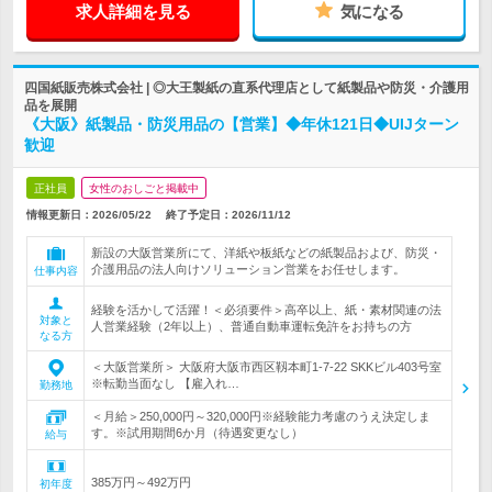
求人詳細を見る
気になる
四国紙販売株式会社 | ◎大王製紙の直系代理店として紙製品や防災・介護用
品を展開
《大阪》紙製品・防災用品の【営業】◆年休121日◆UIJターン
歓迎
正社員
女性のおしごと掲載中
情報更新日：2026/05/22
終了予定日：
2026/11/12
新設の大阪営業所にて、洋紙や板紙などの紙製品および、防災・
介護用品の法人向けソリューション営業をお任せします。
仕事内容
経験を活かして活躍！＜必須要件＞高卒以上、紙・素材関連の法
対象と
人営業経験（2年以上）、普通自動車運転免許をお持ちの方
なる方
＜大阪営業所＞ 大阪府大阪市西区靱本町1-7-22 SKKビル403号室
※転勤当面なし 【雇入れ…
勤務地
＜月給＞250,000円～320,000円※経験能力考慮のうえ決定しま
す。※試用期間6か月（待遇変更なし）
給与
385万円～492万円
初年度