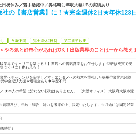
 土日祝休み／若手活躍中／昇格時に年収大幅UPの実績あり
版社の【書店営業】に！★完全週休2日★年休123
なし
学歴不問
完全週休2日制
第二新卒歓迎
＞やる気と好奇心があればOK！出版業界のことは一から教え
版業界でキャリアを築ける！】書店への書籍営業をお任せします ◎研修充実で安
場づくりにも携われる！
業界へチャレンジを応援！／本・エンタメへの熱意を重視した採用◎業界未経験
◎奨学金返済支援や退職金あり◆学歴不問
／ ★本人の希望に沿わない転勤はありません。 〈大阪オフィス〉 大阪府大阪市淀
0円～※前職及び、年齢・経験・能力を考慮の上、決定いたします。※月給には固定残業
円
実働8時間）