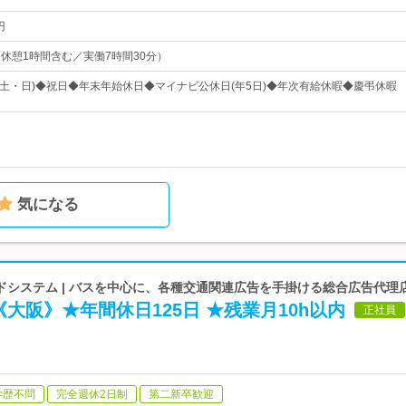
円
5（休憩1時間含む／実働7時間30分）
(土・日)◆祝日◆年末年始休日◆マイナビ公休日(年5日)◆年次有給休暇◆慶弔休暇
気になる
ドシステム | バスを中心に、各種交通関連広告を手掛ける総合広告代理
大阪》★年間休日125日 ★残業月10h以内
正社員
学歴不問
完全週休2日制
第二新卒歓迎