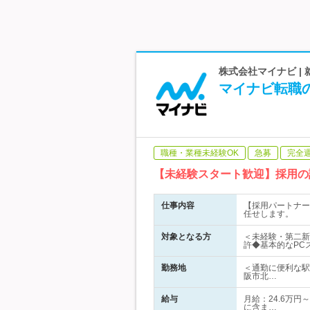
株式会社マイナビ 
マイナビ転職
職種・業種未経験OK
急募
完全
【未経験スタート歓迎】採用の
仕事内容
【採用パートナー
任せします。
対象となる方
＜未経験・第二新
許◆基本的なPC
勤務地
＜通勤に便利な駅
阪市北…
給与
月給：24.6万円
に含ま…