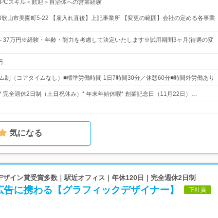
PCスキル＜歓迎＞自治体への営業経験
和歌山市美園町5-22 【雇入れ直後】上記事業所 【変更の範囲】会社の定める各事業
00～37万円※経験・年齢・能力を考慮して決定いたします※試用期間3ヶ月(待遇の変
円
イム制（コアタイムなし）■標準労働時間 1日7時間30分／休憩60分■時間外労働あり
日 * 完全週休2日制（土日祝休み）* 年末年始休暇* 創業記念日（11月22日）…
気になる
 デザイン賞受賞多数｜駅近オフィス｜年休120日｜完全週休2日制
広告に携わる【グラフィックデザイナー】
正社員