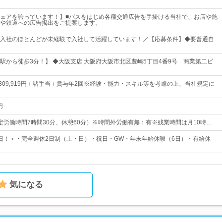
ェアを誇っています！】■バスをはじめ各種交通広告を手掛ける当社で、お店や施
や鉄道への広告掲出をご提案します。
入社のほとんどが未経験で入社して活躍しています！／【応募条件】◆要普通自
駅から徒歩3分！】 ◆大阪支店 大阪府大阪市北区豊崎5丁目4番9号 商業第二ビ
円～309,919円＋諸手当＋賞与年2回※経験・能力・スキル等を考慮の上、当社規定に
円
0（所定労働時間7時間30分、休憩60分）※時間外労働有無：有※残業時間は月10時…
25日！＞・完全週休2日制（土・日）・祝日・GW・年末年始休暇（6日）・有給休
気になる