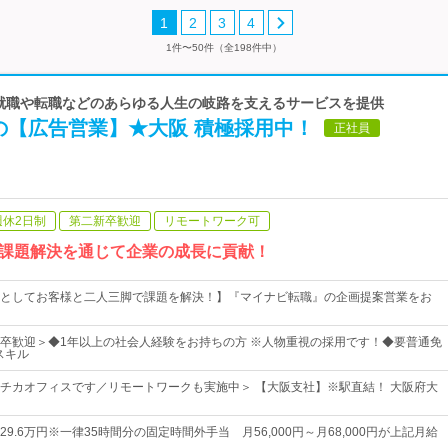
1
2
3
4
1件〜50件（全198件中）
| 就職や転職などのあらゆる人生の岐路を支えるサービスを提供
の【広告営業】★大阪 積極採用中！
正社員
週休2日制
第二新卒歓迎
リモートワーク可
課題解決を通じて企業の成長に貢献！
としてお客様と二人三脚で課題を解決！】『マイナビ転職』の企画提案営業をお
卒歓迎＞◆1年以上の社会人経験をお持ちの方 ※人物重視の採用です！◆要普通免
スキル
チカオフィスです／リモートワークも実施中＞ 【大阪支社】※駅直結！ 大阪府大
～29.6万円※一律35時間分の固定時間外手当 月56,000円～月68,000円が上記月給