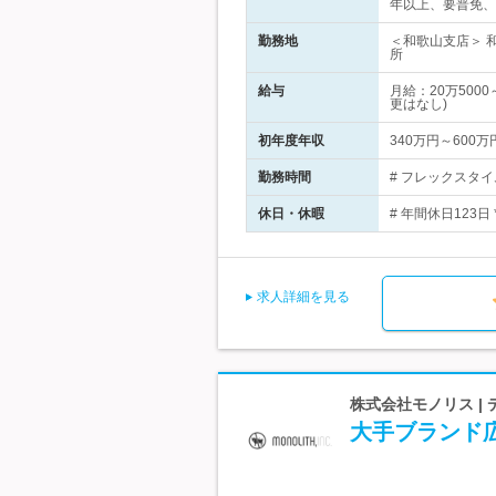
年以上、要普免、
勤務地
＜和歌山支店＞ 
所
給与
月給：20万50
更はなし)
初年度年収
340万円～600万
勤務時間
# フレックスタ
休日・休暇
# 年間休日123
求人詳細を見る
株式会社モノリス |
大手ブランド