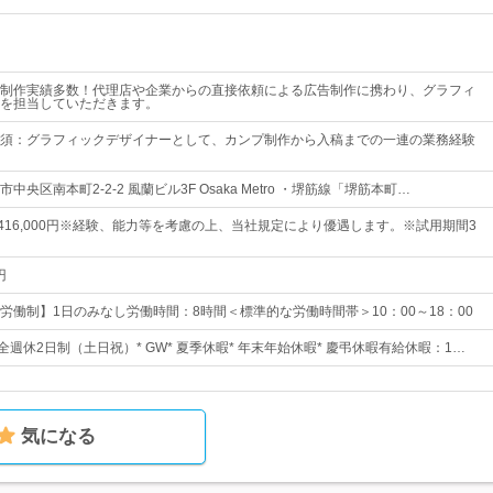
制作実績多数！代理店や企業からの直接依頼による広告制作に携わり、グラフィ
を担当していただきます。
須：グラフィックデザイナーとして、カンプ制作から入稿までの一連の業務経験
）
央区南本町2-2-2 風蘭ビル3F Osaka Metro ・堺筋線「堺筋本町…
円～416,000円※経験、能力等を考慮の上、当社規定により優遇します。※試用期間3
円
労働制】1日のみなし労働時間：8時間＜標準的な労働時間帯＞10：00～18：00
全週休2日制（土日祝）* GW* 夏季休暇* 年末年始休暇* 慶弔休暇有給休暇：1…
気になる