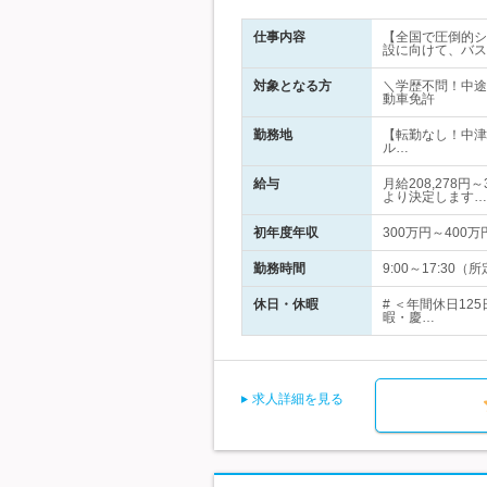
仕事内容
【全国で圧倒的シ
設に向けて、バス
対象となる方
＼学歴不問！中途
動車免許
勤務地
【転勤なし！中津
ル…
給与
月給208,278
より決定します…
初年度年収
300万円～400万
勤務時間
9:00～17:3
休日・休暇
# ＜年間休日1
暇・慶…
求人詳細を見る