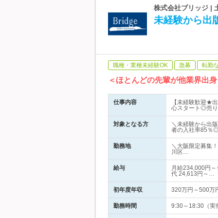
株式会社ブリッジ |
未経験から出
職種・業種未経験OK
急募
転勤
＜ほとんどの先輩が他業界出身
仕事内容
【未経験歓迎★出
心スタート◎売り
対象となる方
＼未経験から出版
者の入社率85％
勤務地
＼大阪限定募集！
川区…
給与
月給234,00
代 24,613円～…
初年度年収
320万円～500万
勤務時間
9:30～18:30（