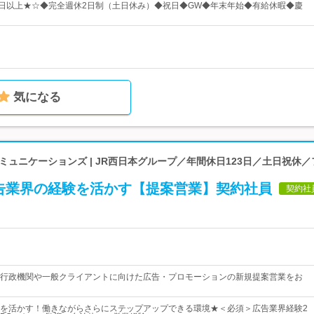
3日以上★☆◆完全週休2日制（土日休み）◆祝日◆GW◆年末年始◆有給休暇◆慶
気になる
ミュニケーションズ | JR西日本グループ／年間休日123日／土日祝休
告業界の経験を活かす【提案営業】契約社員
契約社
行政機関や一般クライアントに向けた広告・プロモーションの新規提案営業をお
を活かす！働きながらさらにステップアップできる環境★＜必須＞広告業界経験2