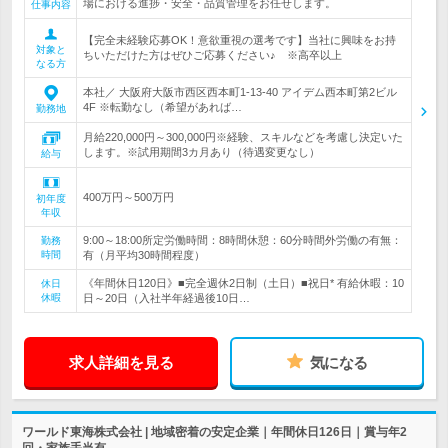
場における進捗・安全・品質管理をお任せします。
仕事内容
【完全未経験応募OK！意欲重視の選考です】当社に興味をお持
対象と
ちいただけた方はぜひご応募ください♪ ※高卒以上
なる方
本社／ 大阪府大阪市西区西本町1-13-40 アイデム西本町第2ビル
4F ※転勤なし（希望があれば…
勤務地
月給220,000円～300,000円※経験、スキルなどを考慮し決定いた
します。※試用期間3カ月あり（待遇変更なし）
給与
400万円～500万円
初年度
年収
9:00～18:00所定労働時間：8時間休憩：60分時間外労働の有無：
勤務
時間
有（月平均30時間程度）
《年間休日120日》■完全週休2日制（土日）■祝日* 有給休暇：10
休日
休暇
日～20日（入社半年経過後10日…
求人詳細を見る
気になる
ワールド東海株式会社 | 地域密着の安定企業｜年間休日126日｜賞与年2