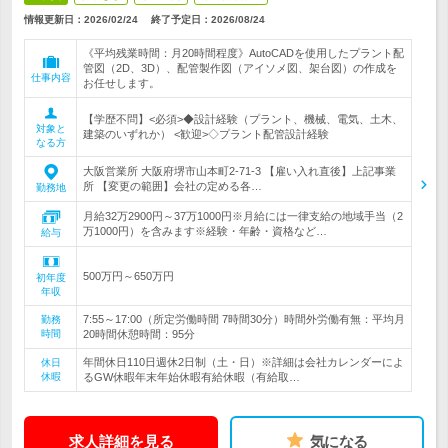
情報更新日：2026/02/24
終了予定日：
2026/08/24
《平均残業時間：月20時間程度》AutoCADを使用したプラント配
管図（2D、3D）、配管製作図（アイソメ図、架台図）の作成を
仕事内容
お任せします。
【学歴不問】<必須>◆設計経験（プラント、機械、電気、土木、
対象と
建築のいずれか） <歓迎>◇プラント配管設計経験
なる方
大阪営業所 大阪府堺市山本町2-71-3 【雇い入れ直後】上記事業
所 【変更の範囲】会社の定める各…
勤務地
月給32万2900円～37万1000円※月給には一律支給の地域手当（2
万1000円）を含みます※経験・年齢・資格など…
給与
500万円～650万円
初年度
年収
7:55～17:00（所定労働時間 7時間30分）時間外労働有無：平均月
勤務
時間
20時間休憩時間：95分
年間休日110日週休2日制（土・日）※詳細は会社カレンダーによ
休日
休暇
るGW休暇年末年始休暇有給休暇（有給取…
求人詳細を見る
気になる