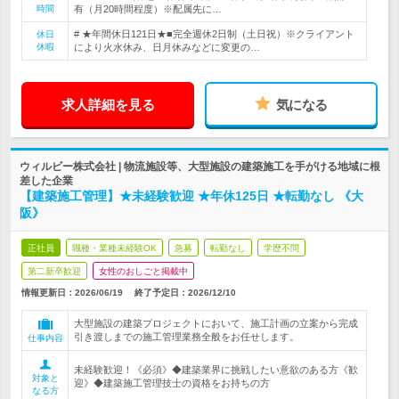
時間
有（月20時間程度）※配属先に…
# ★年間休日121日★■完全週休2日制（土日祝）※クライアント
休日
休暇
により火水休み、日月休みなどに変更の…
求人詳細を見る
気になる
ウィルビー株式会社 | 物流施設等、大型施設の建築施工を手がける地域に根
差した企業
【建築施工管理】★未経験歓迎 ★年休125日 ★転勤なし 《大
阪》
正社員
職種・業種未経験OK
急募
転勤なし
学歴不問
第二新卒歓迎
女性のおしごと掲載中
情報更新日：2026/06/19
終了予定日：
2026/12/10
大型施設の建築プロジェクトにおいて、施工計画の立案から完成
引き渡しまでの施工管理業務全般をお任せします。
仕事内容
未経験歓迎！《必須》◆建築業界に挑戦したい意欲のある方《歓
対象と
迎》◆建築施工管理技士の資格をお持ちの方
なる方