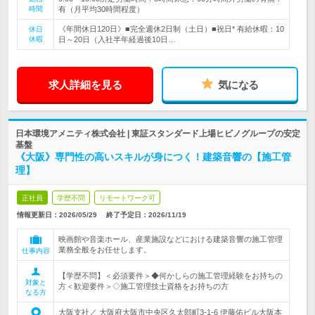
時間
有（月平均30時間程度）
《年間休日120日》■完全週休2日制（土日）■祝日* 有給休暇：10
休日
休暇
日～20日（入社半年経過後10日…
求人詳細を見る
気になる
日本環境アメニティ株式会社 | 東証スタンダード上場ヒビノグループの安定
基盤
《大阪》専門性の高いスキルが身につく！建築音響の【施工管
理】
正社員
学歴不問
リモートワーク可
情報更新日：2026/05/29
終了予定日：
2026/11/19
映画館や音楽ホール、産業施設などにおける建築音響の施工管理
業務全般をお任せします。
仕事内容
【学歴不問】＜必須要件＞◆何かしらの施工管理経験をお持ちの
対象と
方＜歓迎要件＞◇施工管理技士資格をお持ちの方
なる方
大阪支社／ 大阪府大阪市中央区久太郎町3-1-6 伊藤佑ビル大阪本