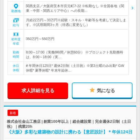
関西支店／大阪府茨木市宮元町7-22 ※転勤なし ※全国各地（関
東・中部・関西エリア中心）への長期…
勤務地
月給22万円～33万円※経験・スキル・年齢等を考慮して決定しま
す。※試用期間3ヶ月（待遇に変更なし）
給与
350万円～550万円
初年度
年収
8:00～17:00（実働8時間／休憩60分） ※プロジェクト先勤務時
勤務
時間
は、8:00～18:00（実…
# 年間休日125日* 週休2日制（土日祝）※第3土曜のみ出勤* GW
休日
休暇
休暇* 夏季休暇* 年末年始休…
求人詳細を見る
気になる
新着
株式会社金山工務店 | 創業100年以上｜総合建設業｜完全週休2日制（土日
祝）｜残業20h
《大阪》多彩な建築物の設計に携わる【意匠設計】＊年休124日