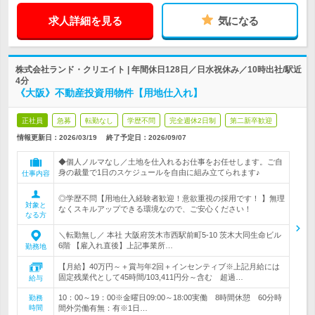
求人詳細を見る
気になる
株式会社ランド・クリエイト | 年間休日128日／日水祝休み／10時出社/駅近
4分
《大阪》不動産投資用物件【用地仕入れ】
正社員
急募
転勤なし
学歴不問
完全週休2日制
第二新卒歓迎
情報更新日：2026/03/19
終了予定日：
2026/09/07
◆個人ノルマなし／土地を仕入れるお仕事をお任せします。ご自
身の裁量で1日のスケジュールを自由に組み立てられます♪
仕事内容
◎学歴不問【用地仕入経験者歓迎！意欲重視の採用です！ 】無理
対象と
なくスキルアップできる環境なので、ご安心ください！
なる方
＼転勤無し／ 本社 大阪府茨木市西駅前町5-10 茨木大同生命ビル
6階 【雇入れ直後】上記事業所…
勤務地
【月給】40万円～＋賞与年2回＋インセンティブ※上記月給には
固定残業代として45時間/103,411円分～含む 超過…
給与
10：00～19：00※金曜日09:00～18:00実働 8時間休憩 60分時
勤務
時間
間外労働有無：有※1日…