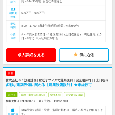
円～144,300円）を含む※超過し…
給与
600万円～900万円
初年度
年収
勤務
8:00～17:00（所定労働時間8時間／休憩60分）
時間
# ＜年間休日125日＞* 週休2日制（土日祝休み）* 有給休暇（10
休日
休暇
日～20日）※入社時に10日付…
求人詳細を見る
気になる
新着
株式会社ＧＥ設備計画 | 駅近オフィスで通勤便利｜完全週休2日｜土日祝休
多彩な建築設備に関わる【建築設備設計】★未経験可
正社員
職種・業種未経験OK
学歴不問
完全週休2日制
情報更新日：2026/06/12
終了予定日：
2026/12/03
建築設備の計画・設計・監理に携わり、幅広い案件をお任せしま
す。
仕事内容