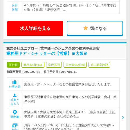
# ＼年間休日128日／* 完全週休2日制（水・日）* 祝日* 年末年始
休日
休暇
休暇（9日間）* 夏季休暇（…
求人詳細を見る
気になる
株式会社ユニフロー | 業界随一のシェア企業◎福利厚生充実
業務用ドア・シャッターの【営業】※大阪※
正社員
業種未経験OK
学歴不問
完全週休2日制
第二新卒歓迎
情報更新日：2026/07/21
終了予定日：
2027/01/11
業務用ドア・シャッターなどの提案営業をお任せいたします。
仕事内容
◆学歴不問◆普通自動車運転免許◆何らかの営業経験（商材・業
対象と
界不問）
なる方
大阪支店：大阪府大阪市淀川区東三国4-3-1 【雇入れ直後】上記
事業所 【変更の範囲】会社の定める…
勤務地
月給：21.5万円～26.8万円※上記には固定残業代として9時間～
13時間/20,000円～22,000円分含む 超…
給与