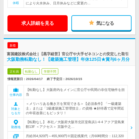
休暇
により火水休み、日月休みなどに変更の…
求人詳細を見る
気になる
新着
富国建設株式会社 | 【黒字経営】官公庁や大手ゼネコンとの安定した取引
大阪勤務転勤なし！【建築施工管理】年休125日★賞与6ヶ月分
正社員
転勤なし
学歴不問
情報更新日：2026/04/17
終了予定日：
2026/10/15
【転勤なし】大阪府内をメインに官公庁や民間の非住宅物件を担
当
仕事内容
＜メリハリある働き方を実現できる＞【必須条件】「一級建築
士」または「1級建築施工管理技士」の資格 ★好待遇で定年間近
対象と
の年収改善にもピッタリ！
なる方
【転勤なし】 本社／大阪府大阪市北区堂島浜1-4-4 アクア堂島東
館13F ＜アクセス＞ 京阪中之…
勤務地
月給354,920円～455,900円※固定残業代（月60時間分：112,320