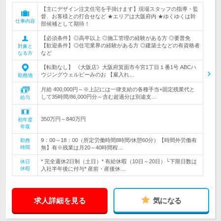
【主にデザイン注文住宅を手掛けます】現場スタッフの指導・監
督、お客様との打合せなど ★エリアは大阪府内 ★ゆくゆくは幹
仕事内容
部候補として期待！
【必須条件】◎高卒以上 ◎施工管理の経験がある方 ◎要普免
【歓迎条件】◎住宅業界の経験がある方 ◎建築士などの有資格者
対象と
など
なる方
【転勤なし】 《大阪店》大阪府箕面市今宮1丁目１番1号 ABCハ
ウジングウェルビーみのお 【雇入れ…
勤務地
月給 400,000円～※上記には一律支給の各種手当+固定残業代と
して35時間/86,000円分～含む超過分は別途支…
給与
350万円～840万円
初年度
年収
9：00～18：00（所定労働時間8時間/休憩60分）【時間外労働有
勤務
時間
無】有※残業は月20～40時間程…
* 完全週休2日制（土日）* 有給休暇（10日～20日）└下限日数は
休日
休暇
入社半年後に付与* 産前・産後休…
求人詳細を見る
気になる