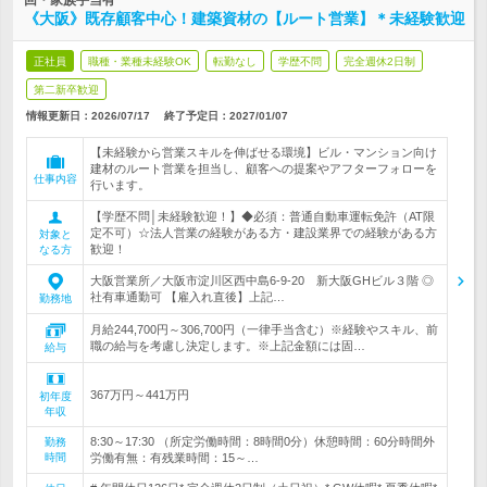
回・家族手当有
《大阪》既存顧客中心！建築資材の【ルート営業】＊未経験歓迎
正社員
職種・業種未経験OK
転勤なし
学歴不問
完全週休2日制
第二新卒歓迎
情報更新日：2026/07/17
終了予定日：
2027/01/07
【未経験から営業スキルを伸ばせる環境】ビル・マンション向け
建材のルート営業を担当し、顧客への提案やアフターフォローを
仕事内容
行います。
【学歴不問│未経験歓迎！】◆必須：普通自動車運転免許（AT限
定不可）☆法人営業の経験がある方・建設業界での経験がある方
対象と
歓迎！
なる方
大阪営業所／大阪市淀川区西中島6-9-20 新大阪GHビル３階 ◎
社有車通勤可 【雇入れ直後】上記…
勤務地
月給244,700円～306,700円（一律手当含む）※経験やスキル、前
職の給与を考慮し決定します。※上記金額には固…
給与
367万円～441万円
初年度
年収
8:30～17:30 （所定労働時間：8時間0分）休憩時間：60分時間外
勤務
時間
労働有無：有残業時間：15～…