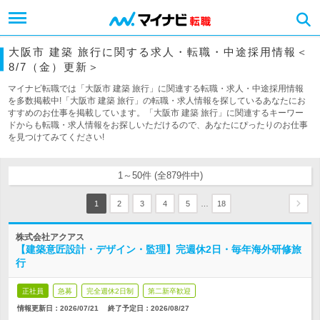
大阪市 建築 旅行に関する求人・転職・中途採用情報＜
8/7（金）更新＞
マイナビ転職では「大阪市 建築 旅行」に関連する転職・求人・中途採用情報
を多数掲載中!「大阪市 建築 旅行」の転職・求人情報を探しているあなたにお
すすめのお仕事を掲載しています。「大阪市 建築 旅行」に関連するキーワー
ドからも転職・求人情報をお探しいただけるので、あなたにぴったりのお仕事
を見つけてみてください!
1～50件 (全879件中)
…
1
2
3
4
5
18
株式会社アクアス
【建築意匠設計・デザイン・監理】完週休2日・毎年海外研修旅
行
正社員
急募
完全週休2日制
第二新卒歓迎
情報更新日：2026/07/21
終了予定日：
2026/08/27