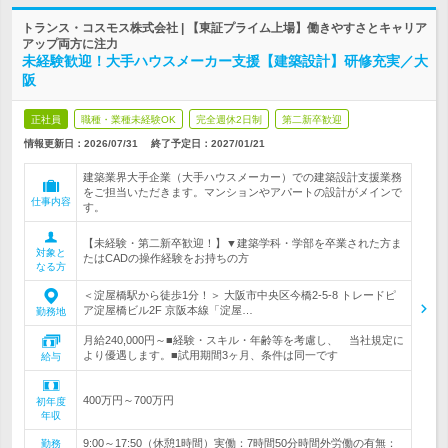
トランス・コスモス株式会社 | 【東証プライム上場】働きやすさとキャリア
アップ両方に注力
未経験歓迎！大手ハウスメーカー支援【建築設計】研修充実／大
阪
正社員
職種・業種未経験OK
完全週休2日制
第二新卒歓迎
情報更新日：2026/07/31
終了予定日：
2027/01/21
建築業界大手企業（大手ハウスメーカー）での建築設計支援業務
をご担当いただきます。マンションやアパートの設計がメインで
仕事内容
す。
【未経験・第二新卒歓迎！】▼建築学科・学部を卒業された方ま
対象と
たはCADの操作経験をお持ちの方
なる方
＜淀屋橋駅から徒歩1分！＞ 大阪市中央区今橋2-5-8 トレードピ
ア淀屋橋ビル2F 京阪本線「淀屋…
勤務地
月給240,000円～■経験・スキル・年齢等を考慮し、 当社規定に
より優遇します。■試用期間3ヶ月、条件は同一です
給与
400万円～700万円
初年度
年収
9:00～17:50（休憩1時間）実働：7時間50分時間外労働の有無：
勤務