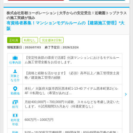
株式会社彩都コーポレーション | 大手からの安定受注！近畿圏トップクラス
の施工実績が強み
有資格者募集！マンションモデルルームの【建築施工管理】*大
阪
正社員
転勤なし
完全週休2日制
情報更新日：2026/07/03
終了予定日：
2026/12/24
【安定性抜群の環境で活躍】分譲マンションにおけるモデルルー
ム施工管理全般をお任せします。
仕事内容
【資格と経験を活かせます】《必須》高卒以上／施工管理技士資
対象と
格／建築施工管理の経験
なる方
本社／ 大阪府大阪市西区西本町1-13-40 アイデム西本町第2ビル
4F ※転勤なし（希望があれば…
勤務地
月給400,000円～700,000円※経験、スキルなどを考慮し決定いた
します。※試用期間3カ月あり（待遇変更なし）
給与
600万円～1000万円
初年度
年収
9:00～18:00所定労働時間：8時間休憩：60分時間外労働の有無：
勤務