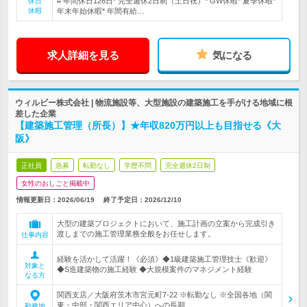
# 年間休日126日* 完全週休2日制（土日祝）* GW休暇* 夏季休暇*
休日
休暇
年末年始休暇* 年間有給…
求人詳細を見る
気になる
ウィルビー株式会社 | 物流施設等、大型施設の建築施工を手がける地域に根
差した企業
【建築施工管理（所長）】★年収820万円以上も目指せる《大
阪》
正社員
急募
転勤なし
学歴不問
完全週休2日制
女性のおしごと掲載中
情報更新日：2026/06/19
終了予定日：
2026/12/10
大型の建築プロジェクトにおいて、施工計画の立案から完成引き
渡しまでの施工管理業務全般をお任せします。
仕事内容
経験を活かして活躍！《必須》◆1級建築施工管理技士《歓迎》
対象と
◆S造建築物の施工経験 ◆大規模案件のマネジメント経験
なる方
関西支店／大阪府茨木市宮元町7-22 ※転勤なし ※全国各地（関
東・中部・関西エリア中心）への長期…
勤務地