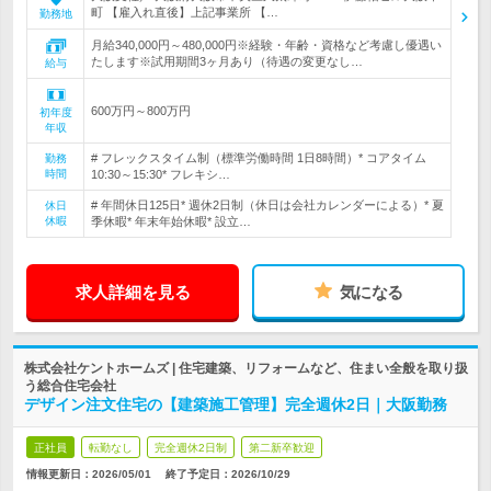
町 【雇入れ直後】上記事業所 【…
勤務地
月給340,000円～480,000円※経験・年齢・資格など考慮し優遇い
たします※試用期間3ヶ月あり（待遇の変更なし…
給与
600万円～800万円
初年度
年収
# フレックスタイム制（標準労働時間 1日8時間）* コアタイム
勤務
時間
10:30～15:30* フレキシ…
# 年間休日125日* 週休2日制（休日は会社カレンダーによる）* 夏
休日
休暇
季休暇* 年末年始休暇* 設立…
求人詳細を見る
気になる
株式会社ケントホームズ | 住宅建築、リフォームなど、住まい全般を取り扱
う総合住宅会社
デザイン注文住宅の【建築施工管理】完全週休2日｜大阪勤務
正社員
転勤なし
完全週休2日制
第二新卒歓迎
情報更新日：2026/05/01
終了予定日：
2026/10/29