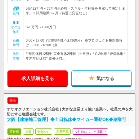
月給22万円～33万円※経験・スキル・年齢等を考慮して決定しま
す。※試用期間3ヶ月（待遇に変更なし）
給与
820万円～1200万円
初年度
年収
8:00～17:00（実働8時間／休憩60分） ※プロジェクト先勤務時
勤務
時間
は、8:00～18:00（実…
# 年間休日125日* 完全週休2日制（土日祝）* GW休暇* 夏季休暇*
休日
休暇
年末年始休暇* 慶弔休暇…
求人詳細を見る
気になる
新着
オサオクリエーション株式会社 | 大きな企業より強い企業へ。社員の声を大
切にする建設会社です。
大阪【建築施工管理】◆土日祝休◆マイカー通勤OK◆副業可
正社員
急募
転勤なし
学歴不問
女性のおしごと掲載中