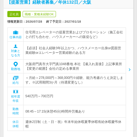
【提案営業】経験者募集／年休132日／大阪
正社員
職種・業種未経験OK
情報更新日：2026/07/28
終了予定日：
2027/01/18
住宅用エレベーターの提案営業およびプロモーション（施工会社
との打ち合わせ、ハウスメーカーへの販促など）
仕事内容
【必須】社会人経験3年以上かつ、ハウスメーカー出身or図面営
対象と
業経験orエレベーター営業経験のある方
なる方
大阪府門真市大字門真1048番地 本社 【雇入れ直後】上記事業所
【変更の範囲】会社の定める事業所
勤務地
＜月給＞278,000円～368,000円※経験、能力考慮のうえ決定しま
す。※試用期間3か月（待遇変更なし）
給与
540万円～700万円
初年度
年収
勤務
08:45～17:15(休憩45分)時間外労働あり
時間
週休2日制（土・日・祝）年末年始休暇夏季休暇有給休暇慶弔休
休日
休暇
暇