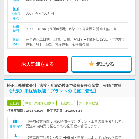
300万円～450万円
初年度
年収
勤務
09:00～18:00（実働8時間）休憩：60分時間外労働有無：有
時間
完全週休二日制（土曜、日曜、祝日）■年間休日123日・年末年始
休日
休暇
休暇：6日・出産、育児休暇・初年度有給…
求人詳細を見る
気になる
松正工機株式会社 | 溶接・配管の技術で多種多様な産業・分野に貢献
《大阪》未経験歓迎！プラントの【施工管理】
正社員
職種・業種未経験OK
転勤なし
第二新卒歓迎
情報更新日：2026/02/24
終了予定日：
2026/08/24
《平均残業時間：月20時間程度》プラント工事の責任者として、
受注から納品に至るまでの全工程を管理します。
仕事内容
【第二新卒歓迎】<必須>◆機械・建築・土木いずれかの学部卒 <