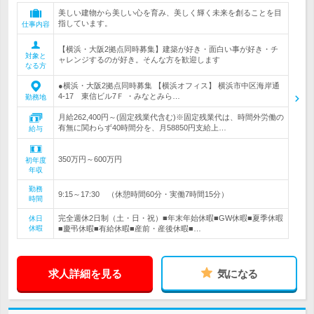
美しい建物から美しい心を育み、美しく輝く未来を創ることを目
指しています。
仕事内容
【横浜・大阪2拠点同時募集】建築が好き・面白い事が好き・チ
対象と
ャレンジするのが好き。そんな方を歓迎します
なる方
●横浜・大阪2拠点同時募集 【横浜オフィス】 横浜市中区海岸通
4-17 東信ビル7Ｆ ・みなとみら…
勤務地
月給262,400円～(固定残業代含む)※固定残業代は、時間外労働の
有無に関わらず40時間分を、月58850円支給上…
給与
350万円～600万円
初年度
年収
勤務
9:15～17:30 （休憩時間60分・実働7時間15分）
時間
完全週休2日制（土・日・祝）■年末年始休暇■GW休暇■夏季休暇
休日
休暇
■慶弔休暇■有給休暇■産前・産後休暇■…
求人詳細を見る
気になる