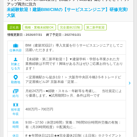
アップ両方に注力
未経験歓迎！建築BIM/CIMの【サービスエンジニア】研修充実/
大阪
正社員
職種・業種未経験OK
完全週休2日制
第二新卒歓迎
情報更新日：2026/07/31
終了予定日：
2027/01/21
BIM（建築3D設計）導入支援を行うサービスエンジニアとしてご
活躍いただきます。
仕事内容
【未経験・第二新卒歓迎！】▼建築学科・学部を卒業された方
業務経験は不問です！興味がある方はぜひご応募お待ちしており
対象と
ます！
なる方
＜淀屋橋駅から徒歩1分！＞ 大阪市中央区今橋2-5-8 トレードピ
ア淀屋橋ビル2F 京阪本線「淀屋…
勤務地
月給24万円～■経験・スキル・年齢等を考慮し、 当社規定によ
り優遇します。■試用期間3ヶ月、条件は同一です
給与
400万円～700万円
初年度
年収
9:00～17:50（休憩1時間）実働：7時間50分時間外労働の有無：
勤務
時間
有（月20時間程度）※配属先に…
# ★年間休日121日★■完全週休2日制（土日祝）※クライアント
休日