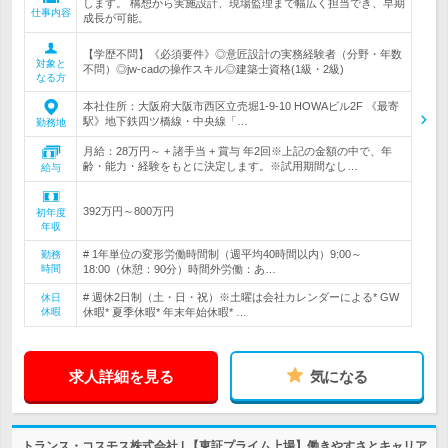
します。 構想から実施設計、現場監理まで幅広く担当でき、早期
仕事内容
成長が可能。
【学歴不問】《必須要件》◎意匠設計の実務経験者（分野・年数
対象と
不問）◎jw-cadの操作スキル◎建築士資格(1級・2級)
なる方
本社住所：大阪府大阪市西区立売堀1-9-10 HOWAビル2F 《最寄
駅》地下鉄四ツ橋線・中央線「…
勤務地
月給：28万円～ + 諸手当 + 賞与 年2回※上記の金額の中で、年
齢・能力・経験をもとに決定します。※試用期間なし…
給与
392万円～800万円
初年度
年収
# 1年単位の変形労働時間制（週平均40時間以内）9:00～
勤務
時間
18:00（休憩：90分）時間外労働：あ…
# 週休2日制（土・日・祝）※土曜は会社カレンダーによる* GW
休日
休暇
休暇* 夏季休暇* 年末年始休暇* …
求人詳細を見る
気になる
トランス・コスモス株式会社 | 【東証プライム上場】働きやすさとキャリア