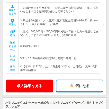
【未経験歓迎！男女不問！】◎第二新卒歓迎◎親切・丁寧に指導
対象と
いたします◎学歴不問◎ぜひご応募ください
なる方
＼駅徒歩5分圏内！／ 大阪府大阪市西区立売堀1-4-10 四ツ橋パー
クビル 【雇入れ直後】上記事業…
勤務地
【月給】200,000円～450,000円※経験・年齢・能力を考慮して決
定いたします※試用期間6ヶ月あり(待遇に変更…
給与
350万円～800万円
初年度
年収
勤務
9:30～17:30実働7時間休憩60分時間外労働：有
時間
# 【年間休日120日以上】* 完全週休2日制（土日祝）* 夏季休暇*
休日
休暇
年末年始休暇
求人詳細を見る
気になる
パナソニックエレベーター株式会社 | パナソニックグループ／国内トップク
ラスシェア