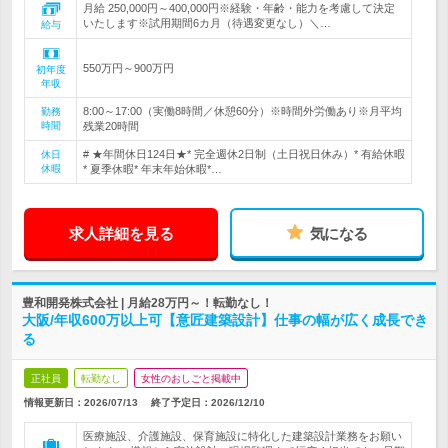
月給 250,000円～400,000円※経験・年齢・能力を考慮して決定
いたします※試用期間6カ月（待遇変更なし）＼…
給与
550万円～900万円
初年度
年収
8:00～17:00（実働8時間／休憩60分）※時間外労働あり※月平均
勤務
時間
残業20時間
# ★年間休日124日★* 完全週休2日制（土日祝日休み）* 有給休暇
休日
休暇
* 夏季休暇* 年末年始休暇*…
求人詳細を見る
気になる
豊和開発株式会社 | 月給28万円～！転勤なし！
大阪/年収600万以上可【意匠建築設計】仕事の幅が広く成長でき
る
正社員
転勤なし
女性のおしごと掲載中
情報更新日：2026/07/13
終了予定日：
2026/12/10
医療施設、介護施設、保育施設に特化した建築設計業務をお願い