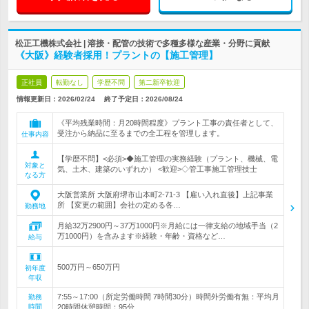
松正工機株式会社 | 溶接・配管の技術で多種多様な産業・分野に貢献
《大阪》経験者採用！プラントの【施工管理】
正社員
転勤なし
学歴不問
第二新卒歓迎
情報更新日：2026/02/24
終了予定日：
2026/08/24
《平均残業時間：月20時間程度》プラント工事の責任者として、
受注から納品に至るまでの全工程を管理します。
仕事内容
【学歴不問】<必須>◆施工管理の実務経験（プラント、機械、電
対象と
気、土木、建築のいずれか） <歓迎>◇管工事施工管理技士
なる方
大阪営業所 大阪府堺市山本町2-71-3 【雇い入れ直後】上記事業
所 【変更の範囲】会社の定める各…
勤務地
月給32万2900円～37万1000円※月給には一律支給の地域手当（2
万1000円）を含みます※経験・年齢・資格など…
給与
500万円～650万円
初年度
年収
7:55～17:00（所定労働時間 7時間30分）時間外労働有無：平均月
勤務
時間
20時間休憩時間：95分