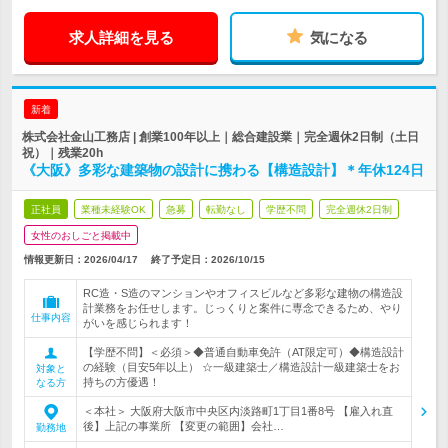
求人詳細を見る
気になる
新着
株式会社金山工務店 | 創業100年以上｜総合建設業｜完全週休2日制（土日
祝）｜残業20h
《大阪》多彩な建築物の設計に携わる【構造設計】＊年休124日
正社員
業種未経験OK
急募
転勤なし
学歴不問
完全週休2日制
女性のおしごと掲載中
情報更新日：2026/04/17
終了予定日：
2026/10/15
RC造・S造のマンションやオフィスビルなど多彩な建物の構造設
計業務をお任せします。じっくりと案件に専念できるため、やり
仕事内容
がいを感じられます！
【学歴不問】＜必須＞◆普通自動車免許（AT限定可）◆構造設計
の経験（目安5年以上） ☆一級建築士／構造設計一級建築士をお
対象と
持ちの方優遇！
なる方
＜本社＞ 大阪府大阪市中央区内淡路町1丁目1番8号 【雇入れ直
後】上記の事業所 【変更の範囲】会社…
勤務地