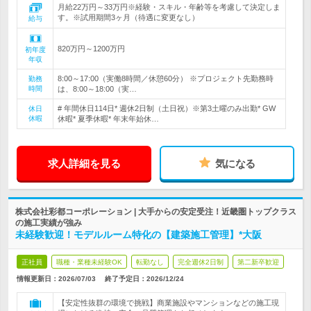
月給22万円～33万円※経験・スキル・年齢等を考慮して決定しま
す。※試用期間3ヶ月（待遇に変更なし）
給与
820万円～1200万円
初年度
年収
8:00～17:00（実働8時間／休憩60分） ※プロジェクト先勤務時
勤務
時間
は、8:00～18:00（実…
# 年間休日114日* 週休2日制（土日祝）※第3土曜のみ出勤* GW
休日
休暇
休暇* 夏季休暇* 年末年始休…
求人詳細を見る
気になる
株式会社彩都コーポレーション | 大手からの安定受注！近畿圏トップクラス
の施工実績が強み
未経験歓迎！モデルルーム特化の【建築施工管理】*大阪
正社員
職種・業種未経験OK
転勤なし
完全週休2日制
第二新卒歓迎
情報更新日：2026/07/03
終了予定日：
2026/12/24
【安定性抜群の環境で挑戦】商業施設やマンションなどの施工現