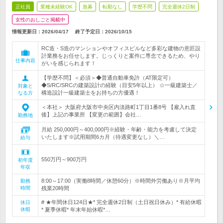
正社員
業種未経験OK
急募
転勤なし
学歴不問
完全週休2日制
女性のおしごと掲載中
情報更新日：2026/04/17
終了予定日：
2026/10/15
RC造・S造のマンションやオフィスビルなど多彩な建物の意匠設
計業務をお任せします。じっくりと案件に専念できるため、やり
仕事内容
がいを感じられます！
【学歴不問】＜必須＞◆普通自動車免許（AT限定可）
◆S/RC/SRCの建築設計の経験（目安5年以上） ☆一級建築士／
対象と
構造設計一級建築士をお持ちの方優遇！
なる方
＜本社＞ 大阪府大阪市中央区内淡路町1丁目1番8号 【雇入れ直
後】上記の事業所 【変更の範囲】会社…
勤務地
月給 250,000円～400,000円※経験・年齢・能力を考慮して決定
いたします※試用期間6カ月（待遇変更なし）＼…
給与
550万円～900万円
初年度
年収
8:00～17:00（実働8時間／休憩60分）※時間外労働あり※月平均
勤務
時間
残業20時間
# ★年間休日124日★* 完全週休2日制（土日祝日休み）* 有給休暇
休日
休暇
* 夏季休暇* 年末年始休暇*…