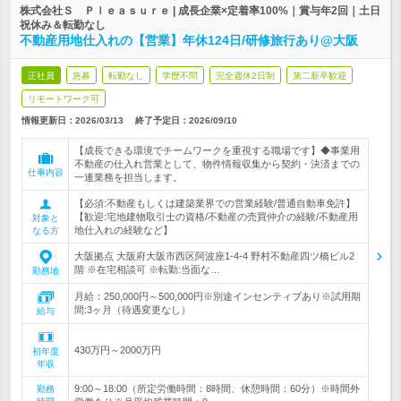
株式会社Ｓ Ｐｌｅａｓｕｒｅ | 成長企業×定着率100%｜賞与年2回｜土日
祝休み＆転勤なし
不動産用地仕入れの【営業】年休124日/研修旅行あり@大阪
正社員
急募
転勤なし
学歴不問
完全週休2日制
第二新卒歓迎
リモートワーク可
情報更新日：2026/03/13
終了予定日：
2026/09/10
【成長できる環境でチームワークを重視する職場です】◆事業用
不動産の仕入れ営業として、物件情報収集から契約・決済までの
仕事内容
一連業務を担当します。
【必須:不動産もしくは建築業界での営業経験/普通自動車免許】
【歓迎:宅地建物取引士の資格/不動産の売買仲介の経験/不動産用
対象と
地仕入れの経験など】
なる方
大阪拠点 大阪府大阪市西区阿波座1-4-4 野村不動産四ツ橋ビル2
階 ※在宅相談可 ※転勤:当面な…
勤務地
月給：250,000円～500,000円※別途インセンティブあり※試用期
間:3ヶ月（待遇変更なし）
給与
430万円～2000万円
初年度
年収
9:00～18:00（所定労働時間：8時間、休憩時間：60分）※時間外
勤務