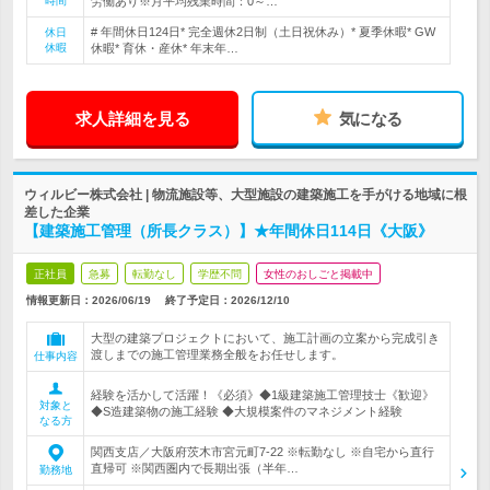
時間
労働あり※月平均残業時間：0～…
# 年間休日124日* 完全週休2日制（土日祝休み）* 夏季休暇* GW
休日
休暇
休暇* 育休・産休* 年末年…
求人詳細を見る
気になる
ウィルビー株式会社 | 物流施設等、大型施設の建築施工を手がける地域に根
差した企業
【建築施工管理（所長クラス）】★年間休日114日《大阪》
正社員
急募
転勤なし
学歴不問
女性のおしごと掲載中
情報更新日：2026/06/19
終了予定日：
2026/12/10
大型の建築プロジェクトにおいて、施工計画の立案から完成引き
渡しまでの施工管理業務全般をお任せします。
仕事内容
経験を活かして活躍！《必須》◆1級建築施工管理技士《歓迎》
対象と
◆S造建築物の施工経験 ◆大規模案件のマネジメント経験
なる方
関西支店／大阪府茨木市宮元町7-22 ※転勤なし ※自宅から直行
直帰可 ※関西圏内で長期出張（半年…
勤務地