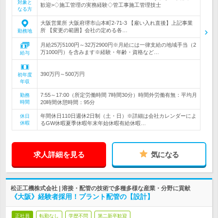
対象と
歓迎>◇施工管理の実務経験◇管工事施工管理技士
なる方
大阪営業所 大阪府堺市山本町2-71-3 【雇い入れ直後】上記事業
所 【変更の範囲】会社の定める各…
勤務地
月給25万5100円～32万2900円※月給には一律支給の地域手当（2
万1000円）を含みます※経験・年齢・資格など…
給与
390万円～500万円
初年度
年収
7:55～17:00（所定労働時間 7時間30分）時間外労働有無：平均月
勤務
時間
20時間休憩時間：95分
年間休日110日週休2日制（土・日）※詳細は会社カレンダーによ
休日
休暇
るGW休暇夏季休暇年末年始休暇有給休暇…
求人詳細を見る
気になる
松正工機株式会社 | 溶接・配管の技術で多種多様な産業・分野に貢献
《大阪》経験者採用！プラント配管の【設計】
正社員
転勤なし
学歴不問
第二新卒歓迎