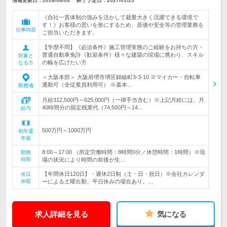
情報更新日：2026/08/04
終了予定日：
2027/01/25
《自社一貫体制の強みを活かして裁量大きく活躍できる環境で
す！》お客様の思いを形にするため、原価や安全等の管理業務を
仕事内容
ご担当いただきます。
【学歴不問】《必須条件》施工管理実務のご経験をお持ちの方・
普通自動車免許《歓迎条件》様々な建築の現場に携わり、スキル
対象と
の幅を広げたい方
なる方
＜大阪本部＞ 大阪府堺市堺区錦綾町3-3-10 ※マイカー・自転車
通勤可（全従業員利用可） ※基本…
勤務地
月給312,500円～625,000円（一律手当含む）※上記月給には、月
40時間分の固定残業代（74,500円～14…
給与
500万円～1000万円
初年度
年収
8:00～17:00 （所定労働時間：8時間0分／休憩時間：1時間）※現
勤務
時間
場の状況により時間の前後が生…
【年間休日120日】・週休2日制（土・日・祝日）※会社カレンダ
休日
休暇
ーによる土曜出勤、平日休みの場合あり。…
求人詳細を見る
気になる