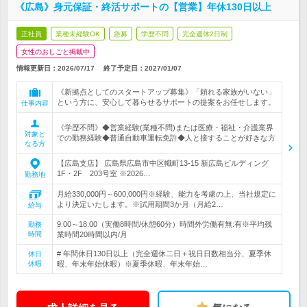
《広島》身元保証・終活サポートの【営業】年休130日以上
正社員
業種未経験OK
急募
学歴不問
完全週休2日制
女性のおしごと掲載中
情報更新日：2026/07/17
終了予定日：
2027/01/07
《新拠点としてのスタートアップ募集》「頼れる家族がいない」
という方に、安心して暮らせるサポートの提案をお任せします。
仕事内容
《学歴不問》◆営業経験(業種不問)または医療・福祉・介護業界
対象と
での勤務経験◆普通自動車運転免許◆人と接することが好きな方
なる方
【広島支店】 広島県広島市中区幟町13-15 新広島ビルディング
1F・2F 203号室 ※2026…
勤務地
月給330,000円～600,000円※経験、能力を考慮の上、当社規定に
より決定いたします。※試用期間3か月（月給2…
給与
9:00～18:00（実働8時間/休憩60分）時間外労働有無:有※平均残
勤務
時間
業時間20時間以内/月
# 年間休日130日以上（完全週休二日＋祝日日数相当分、夏季休
休日
休暇
暇、年末年始休暇）※夏季休暇、年末年始…