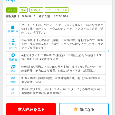
125日
正社員
急募
転勤なし
リモートワーク可
情報更新日：2026/06/19
終了予定日：
2026/12/10
クライアント様とのコミュニケーションを重視し、確かな実績と
信頼を築く事がモットー◎あなたのキャリアとスキルを存分に活
仕事内容
かしてご活躍下さい！
◎必須条件【公認会計士資格】【実務経験】をお持ちの方◯歓迎
条件【品質管理業務のご経験】スキルと経験を活かしたキャリア
対象と
アップが可能です！
なる方
■東京オフィス 〒102-0076 東京都千代田区五番町５番地１ＪＳ
市ヶ谷ビル6F ■大阪オフィス…
勤務地
年俸制 800万円以上※1/15を月々支給、残りを年2回に分けて支
給※経験、能力により優遇、前職の給与を考慮※試用期…
給与
9:30～18:30（実動8時間）時間外労働有無：有（月40時間未満）
勤務
時間
休憩時間：60分
週休2日制(土/日)、祝日 ※法人カレンダーによる年末年始休日
休日
休暇
有給休暇慶弔休暇試験準備休暇
求人詳細を見る
気になる