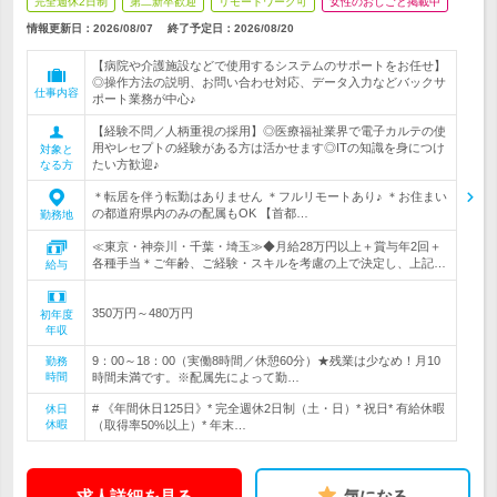
完全週休2日制
第二新卒歓迎
リモートワーク可
女性のおしごと掲載中
情報更新日：2026/08/07
終了予定日：
2026/08/20
【病院や介護施設などで使用するシステムのサポートをお任せ】
◎操作方法の説明、お問い合わせ対応、データ入力などバックサ
仕事内容
ポート業務が中心♪
【経験不問／人柄重視の採用】◎医療福祉業界で電子カルテの使
用やレセプトの経験がある方は活かせます◎ITの知識を身につけ
対象と
たい方歓迎♪
なる方
＊転居を伴う転勤はありません ＊フルリモートあり♪ ＊お住まい
の都道府県内のみの配属もOK 【首都…
勤務地
≪東京・神奈川・千葉・埼玉≫◆月給28万円以上＋賞与年2回＋
各種手当＊ご年齢、ご経験・スキルを考慮の上で決定し、上記…
給与
350万円～480万円
初年度
年収
9：00～18：00（実働8時間／休憩60分）★残業は少なめ！月10
勤務
時間
時間未満です。※配属先によって勤…
# 《年間休日125日》* 完全週休2日制（土・日）* 祝日* 有給休暇
休日
休暇
（取得率50%以上）* 年末…
求人詳細を見る
気になる