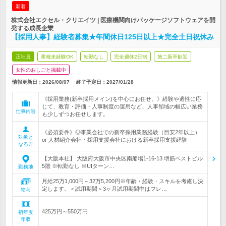
新着
株式会社エクセル・クリエイツ | 医療機関向けパッケージソフトウェアを開
発する成長企業
【採用人事】経験者募集★年間休日125日以上★完全土日祝休み
正社員
業種未経験OK
転勤なし
完全週休2日制
第二新卒歓迎
女性のおしごと掲載中
情報更新日：2026/08/07
終了予定日：
2027/01/28
《採用業務(新卒採用メイン)を中心にお任せ。》経験や適性に応
じて、教育・評価・人事制度の運用など、人事領域の幅広い業務
仕事内容
も少しずつお任せします。
《必須要件》◎事業会社での新卒採用業務経験（目安2年以上）
対象と
or 人材紹介会社・採用支援会社における新卒採用支援経験
なる方
【大阪本社】 大阪府大阪市中央区南船場1-16-13 堺筋ベストビル
5階 ※転勤なし ※UIターン…
勤務地
月給25万1,000円～32万5,200円※年齢・経験・スキルを考慮し決
定します。＜試用期間＞3ヶ月試用期間中はフレ…
給与
425万円～550万円
初年度
年収