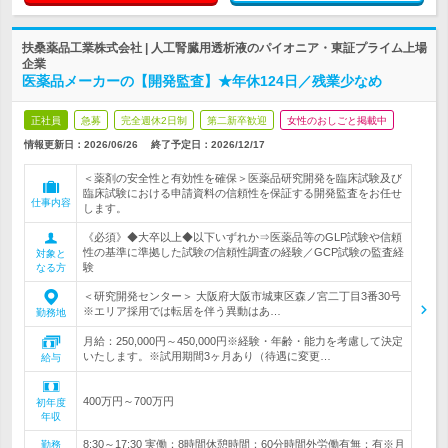
扶桑薬品工業株式会社 | 人工腎臓用透析液のパイオニア・東証プライム上場
企業
医薬品メーカーの【開発監査】★年休124日／残業少なめ
正社員
急募
完全週休2日制
第二新卒歓迎
女性のおしごと掲載中
情報更新日：2026/06/26
終了予定日：
2026/12/17
＜薬剤の安全性と有効性を確保＞医薬品研究開発を臨床試験及び
臨床試験における申請資料の信頼性を保証する開発監査をお任せ
仕事内容
します。
《必須》◆大卒以上◆以下いずれか⇒医薬品等のGLP試験や信頼
性の基準に準拠した試験の信頼性調査の経験／GCP試験の監査経
対象と
験
なる方
＜研究開発センター＞ 大阪府大阪市城東区森ノ宮二丁目3番30号
※エリア採用では転居を伴う異動はあ…
勤務地
月給：250,000円～450,000円※経験・年齢・能力を考慮して決定
いたします。※試用期間3ヶ月あり（待遇に変更…
給与
400万円～700万円
初年度
年収
8:30～17:30 実働：8時間休憩時間：60分時間外労働有無：有※月
勤務