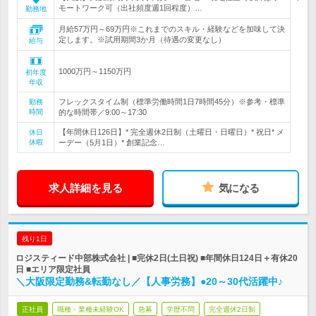
モートワーク可（出社頻度週1回程度）…
勤務地
月給57万円～69万円※これまでのスキル・経験などを加味して決
定します。※試用期間3か月（待遇の変更なし）
給与
1000万円～1150万円
初年度
年収
フレックスタイム制（標準労働時間1日7時間45分）※参考・標準
勤務
時間
的な時間帯／9:00～17:30
【年間休日126日】* 完全週休2日制（土曜日・日曜日）* 祝日* メ
休日
休暇
ーデー（5月1日）* 創業記念…
求人詳細を見る
気になる
残り1日
ロジスティード中部株式会社 | ■完休2日(土日祝) ■年間休日124日＋有休20
日 ■エリア限定社員
＼大阪限定勤務&転勤なし／【人事労務】●20～30代活躍中♪
正社員
職種・業種未経験OK
急募
学歴不問
完全週休2日制