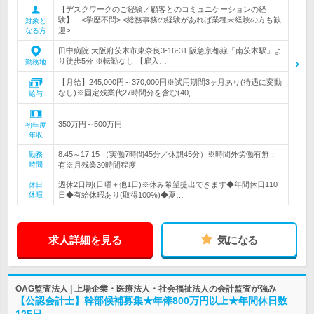
【デスクワークのご経験／顧客とのコミュニケーションの経
験】 <学歴不問> <総務事務の経験があれば業種未経験の方も歓
対象と
迎>
なる方
田中病院 大阪府茨木市東奈良3-16-31 阪急京都線「南茨木駅」よ
り徒歩5分 ※転勤なし 【雇入…
勤務地
【月給】245,000円～370,000円※試用期間3ヶ月あり(待遇に変動
なし)※固定残業代27時間分を含む(40,…
給与
350万円～500万円
初年度
年収
8:45～17:15 （実働7時間45分／休憩45分）※時間外労働有無：
勤務
時間
有※月残業30時間程度
週休2日制(日曜＋他1日)※休み希望提出できます◆年間休日110
休日
休暇
日◆有給休暇あり(取得100%)◆夏…
求人詳細を見る
気になる
OAG監査法人 | 上場企業・医療法人・社会福祉法人の会計監査が強み
【公認会計士】幹部候補募集★年俸800万円以上★年間休日数