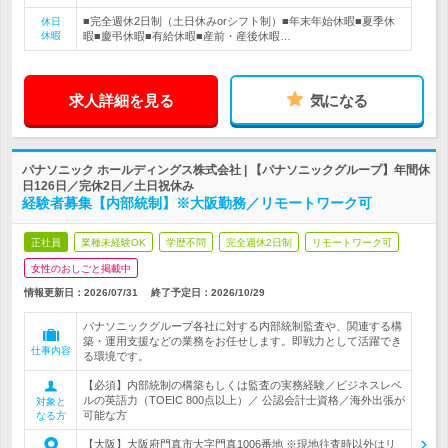
■完全週休2日制（土日休みorシフト制）■年末年始休暇■夏季休
休日
休暇
暇■慶弔休暇■有給休暇■産前・産後休暇…
求人詳細を見る
気になる
パナソニック ホールディングス株式会社 | 【パナソニックグループ】年間休
日126日／完休2日／土日祝休み
経験者募集【内部統制】※大阪勤務／リモートワーク可
正社員
業種未経験OK
学歴不問
完全週休2日制
リモートワーク可
女性のおしごと掲載中
情報更新日：2026/07/31
終了予定日：
2026/10/29
パナソニックグループ各社に対する内部統制監査や、関連する構
築・運用支援などの業務をお任せします。即戦力として活躍でき
仕事内容
る環境です。
【必須】内部統制の構築もしくは監査の実務経験／ビジネスレベ
ルの英語力（TOEIC 800点以上）／ 公認会計士資格／海外出張が
対象と
可能な方
なる方
【大阪】大阪府門真市大字門真1006番地 ※現地往査時以外はリ