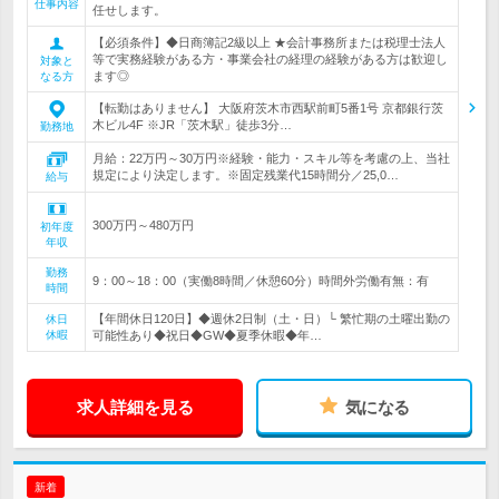
仕事内容
任せします。
【必須条件】◆日商簿記2級以上 ★会計事務所または税理士法人
等で実務経験がある方・事業会社の経理の経験がある方は歓迎し
対象と
ます◎
なる方
【転勤はありません】 大阪府茨木市西駅前町5番1号 京都銀行茨
木ビル4F ※JR「茨木駅」徒歩3分…
勤務地
月給：22万円～30万円※経験・能力・スキル等を考慮の上、当社
規定により決定します。※固定残業代15時間分／25,0…
給与
300万円～480万円
初年度
年収
勤務
9：00～18：00（実働8時間／休憩60分）時間外労働有無：有
時間
【年間休日120日】◆週休2日制（土・日）└ 繁忙期の土曜出勤の
休日
休暇
可能性あり◆祝日◆GW◆夏季休暇◆年…
求人詳細を見る
気になる
新着