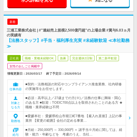
新着
三浦工業株式会社 | #"連結売上規模2,500億円超"の上場企業 #賞与6.03ヵ月
の実績有
【法務スタッフ】#手当・福利厚生充実 #未経験歓迎 ≪本社勤務
≫
正社員
職種・業種未経験OK
急募
完全週休2日制
第二新卒歓迎
女性のおしごと掲載中
情報更新日：2026/03/17
終了予定日：
2026/09/14
■契約・法務相談の対応やコンプライアンス推進業務、社内研修
の実施等をお任せします。
仕事内容
■必須：高卒以上／27歳までの方(※)／法務の仕事に興味・関心
のある方 ■歓迎：TOEIC700点以上を取得されたことのある方 ★
対象と
職種・業界経験は不問
なる方
■愛媛本社： 愛媛県松山市堀江町7番地 【雇入れ直後】上記の事
業所 【変更の範囲】会社の定める事業…
勤務地
■月給：250,000円 ～ 330,000円 ＋ 諸手当※月給に関しては、経
験・能力・年齢などを 考慮のうえ、当社…
給与