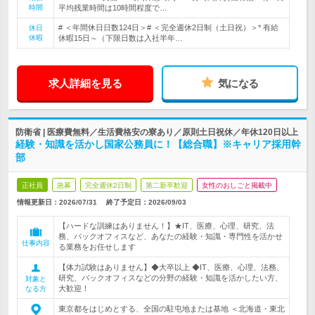
時間
平均残業時間は10時間程度で…
# ＜年間休日日数124日＞# ＜完全週休2日制（土日祝）＞* 有給
休日
休暇
休暇15日～（下限日数は入社半年…
求人詳細を見る
気になる
防衛省 | 医療費無料／生活費格安の寮あり／原則土日祝休／年休120日以上
経験・知識を活かし国家公務員に！【総合職】※キャリア採用幹
部
正社員
急募
完全週休2日制
第二新卒歓迎
女性のおしごと掲載中
情報更新日：2026/07/31
終了予定日：
2026/09/03
【ハードな訓練はありません！】★IT、医療、心理、研究、法
務、バックオフィスなど、あなたの経験・知識・専門性を活かせ
仕事内容
る業務をお任せします
【体力試験はありません】◆大卒以上 ◆IT、医療、心理、法務、
研究、バックオフィスなどの分野の経験・知識を活かしたい方、
対象と
大歓迎！
なる方
東京都をはじめとする、全国の駐屯地または基地 ＜北海道・東北