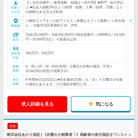
【＼女性活躍中／ 業界経験・知識は一切不問】■専門・短大卒以
上 ■社会人経験2年以上 ◎経理・総務・人事（採用・労務）など
対象と
の経験がある方は大歓迎
なる方
☆梅田エリアすぐの好アクセス／綺麗なオフィス勤務☆ ≪所在地
≫ ・大阪市北区茶屋町2-19 JPR…
勤務地
月給235,000円～月給250,000円※固定残業代（15時間分／24,100
円～25,600円含む）※超過分は別…
給与
300万円～320万円
初年度
年収
9：30～18：30（60分休憩）土曜日が出勤の場合、9:30～
勤務
時間
15:00(30分休憩)※残業月10…
# 年間休日120日以上■完全週休2日制（土・日）※土曜日が出勤
休日
休暇
の場合があります。その場合水曜日に代…
求人詳細を見る
気になる
新着
株式会社あかり保証 | 《弁護士が創業者！》高齢者の身元保証をワンストッ