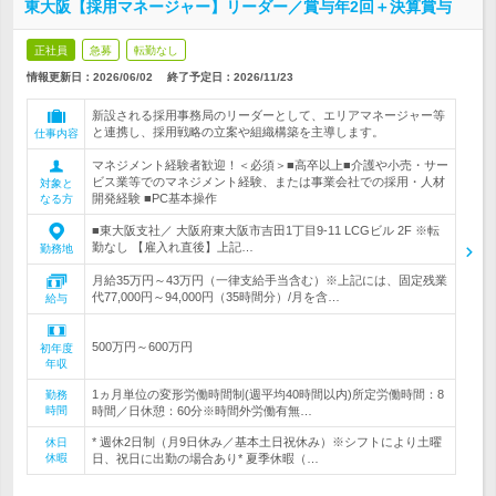
東大阪【採用マネージャー】リーダー／賞与年2回＋決算賞与
正社員
急募
転勤なし
情報更新日：2026/06/02
終了予定日：
2026/11/23
新設される採用事務局のリーダーとして、エリアマネージャー等
と連携し、採用戦略の立案や組織構築を主導します。
仕事内容
マネジメント経験者歓迎！＜必須＞■高卒以上■介護や小売・サー
ビス業等でのマネジメント経験、または事業会社での採用・人材
対象と
開発経験 ■PC基本操作
なる方
■東大阪支社／ 大阪府東大阪市吉田1丁目9-11 LCGビル 2F ※転
勤なし 【雇入れ直後】上記…
勤務地
月給35万円～43万円（一律支給手当含む）※上記には、固定残業
代77,000円～94,000円（35時間分）/月を含…
給与
500万円～600万円
初年度
年収
1ヵ月単位の変形労働時間制(週平均40時間以内)所定労働時間：8
勤務
時間
時間／日休憩：60分※時間外労働有無…
* 週休2日制（月9日休み／基本土日祝休み）※シフトにより土曜
休日
休暇
日、祝日に出勤の場合あり* 夏季休暇（…