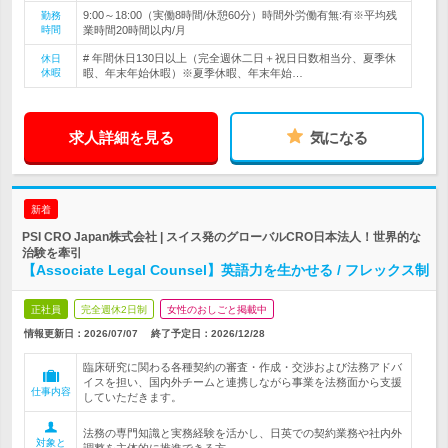
9:00～18:00（実働8時間/休憩60分）時間外労働有無:有※平均残
勤務
時間
業時間20時間以内/月
# 年間休日130日以上（完全週休二日＋祝日日数相当分、夏季休
休日
休暇
暇、年末年始休暇）※夏季休暇、年末年始…
求人詳細を見る
気になる
新着
PSI CRO Japan株式会社 | スイス発のグローバルCRO日本法人！世界的な
治験を牽引
【Associate Legal Counsel】英語力を生かせる / フレックス制
正社員
完全週休2日制
女性のおしごと掲載中
情報更新日：2026/07/07
終了予定日：
2026/12/28
臨床研究に関わる各種契約の審査・作成・交渉および法務アドバ
イスを担い、国内外チームと連携しながら事業を法務面から支援
仕事内容
していただきます。
法務の専門知識と実務経験を活かし、日英での契約業務や社内外
対象と