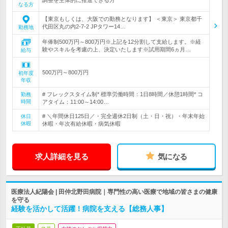
調整を主体的に推進できる方
なる方
【東京もしくは、大阪での勤務となります】 ＜東京＞ 東京都千
代田区丸の内2-7-2 JPタワー14…
勤務地
年俸制500万円～800万円※上記を12分割して支給します。※経
験やスキルを考慮の上、決定いたします※試用期間6ヵ月…
給与
500万円～800万円
初年度
年収
# フレックスタイム制* 標準労働時間：1日8時間／休憩1時間* コ
勤務
時間
アタイム：11:00～14:00…
# ＼年間休日125日／・完全週休2日制（土・日・祝）・年末年始
休日
休暇
休暇・年次有給休暇・病気休暇
求人詳細を見る
気になる
医療法人紀陽会 | 田仲北野田病院｜専門性の高い医療で地域の皆さまの健康
を守る
経験を活かして活躍！病院を支える【総務人事】