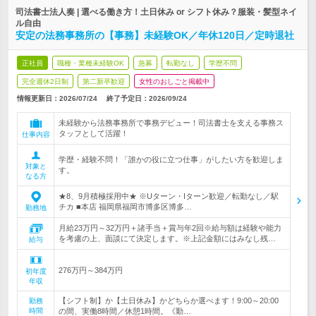
司法書士法人奏 | 選べる働き方！土日休み or シフト休み？服装・髪型ネイ
ル自由
安定の法務事務所の【事務】未経験OK／年休120日／定時退社
正社員
職種・業種未経験OK
急募
転勤なし
学歴不問
完全週休2日制
第二新卒歓迎
女性のおしごと掲載中
情報更新日：2026/07/24
終了予定日：
2026/09/24
未経験から法務事務所で事務デビュー！司法書士を支える事務ス
タッフとして活躍！
仕事内容
学歴・経験不問！「誰かの役に立つ仕事」がしたい方を歓迎しま
対象と
す。
なる方
★8、9月積極採用中★ ※Uターン・Iターン歓迎／転勤なし／駅
チカ ■本店 福岡県福岡市博多区博多…
勤務地
月給23万円～32万円＋諸手当＋賞与年2回※給与額は経験や能力
を考慮の上、面談にて決定します。※上記金額にはみなし残…
給与
276万円～384万円
初年度
年収
【シフト制】か【土日休み】かどちらか選べます！9:00～20:00
勤務
時間
の間、実働8時間／休憩1時間。《勤…