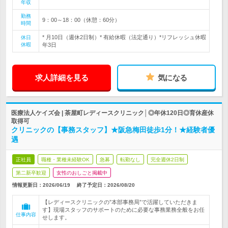
年収
勤務
9：00～18：00（休憩：60分）
時間
* 月10日（週休2日制）* 有給休暇（法定通り）*リフレッシュ休暇
休日
休暇
年3日
求人詳細を見る
気になる
医療法人ケイズ会 | 茶屋町レディースクリニック│◎年休120日◎育休産休
取得可
クリニックの【事務スタッフ】★阪急梅田徒歩1分！★経験者優
遇
正社員
職種・業種未経験OK
急募
転勤なし
完全週休2日制
第二新卒歓迎
女性のおしごと掲載中
情報更新日：2026/06/19
終了予定日：
2026/08/20
【レディースクリニックの”本部事務局”で活躍していただきま
す】現場スタッフのサポートのために必要な事務業務全般をお任
仕事内容
せします。