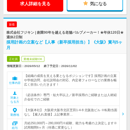
求人詳細を見る
気になる
新着
株式会社フジキン | 創業90年を越える老舗バルブメーカー！★年休120日★
週休2日制
採用計画の立案など【人事（新卒採用担当）】《大阪》賞与5ヶ
月
正社員
業種未経験OK
情報更新日：2026/05/12
終了予定日：
2026/11/02
【組織の成長を支える要となるポジションです】採用計画の立案
や学校訪問、会社説明会の対応、内定者フォローなどの業務を幅
仕事内容
広く担当いただきます！
《必須条件》専門・短大卒以上／新卒採用のご経験または人材紹
対象と
介会社でのご経験
なる方
【大阪本社】 大阪府大阪市北区芝田1-4-8 北阪急ビル ※転勤当面
なし 【雇入れ直後】上記事業所…
勤務地
月給250,000円～280,000円※経験、能力を考慮の上決定します※
試用期間6ヶ月（待遇に変更なし）
給与