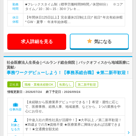
■フレックスタイム制（標準労働時間8時間／休憩60分） ※コア
勤務
時間
タイム／10：30～15：30※フレキ…
【年間休日125日以上】完全週休2日制(土日)* 祝日* 年次有給休暇
休日
休暇
* GW・夏季・ 年末年始休暇…
求人詳細を見る
気になる
社会医療法人生長会 | ベルランド総合病院｜バックオフィスから地域医療に
貢献♪
事務ワークデビューしよう！【事務系総合職】★第二新卒歓迎！
正社員
職種・業種未経験OK
転勤なし
第二新卒歓迎
情報更新日：2026/07/24
終了予定日：
2026/09/24
【未経験から医療業界デビューができる！】希望・適性に応じ
て、医療事務、総務人事、地域連携、などから、1つの業務を中
仕事内容
心にお任せ。
【中途入社の男性社員が活躍中！】■大卒以上 ／第二新卒歓迎！
■35歳までの方■資格不要 ★医療業界に興味があれば活躍できま
対象と
す！★交通費全額支給
なる方