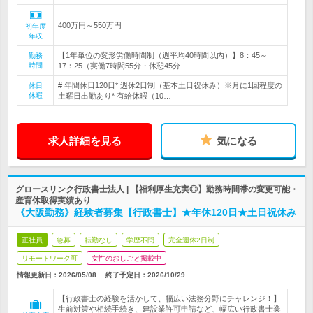
400万円～550万円
初年度
年収
【1年単位の変形労働時間制（週平均40時間以内）】8：45～
勤務
時間
17：25（実働7時間55分・休憩45分…
# 年間休日120日* 週休2日制（基本土日祝休み）※月に1回程度の
休日
休暇
土曜日出勤あり* 有給休暇（10…
求人詳細を見る
気になる
グロースリンク行政書士法人 | 【福利厚生充実◎】勤務時間帯の変更可能・
産育休取得実績あり
《大阪勤務》経験者募集【行政書士】★年休120日★土日祝休み
正社員
急募
転勤なし
学歴不問
完全週休2日制
リモートワーク可
女性のおしごと掲載中
情報更新日：2026/05/08
終了予定日：
2026/10/29
【行政書士の経験を活かして、幅広い法務分野にチャレンジ！】
生前対策や相続手続き、建設業許可申請など、幅広い行政書士業