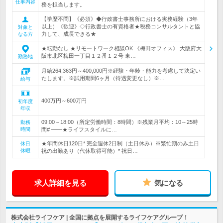
仕事内容
務を担当します。
【学歴不問】《必須》◆行政書士事務所における実務経験（3年
以上）《歓迎》◇行政書士の有資格者★税務コンサルタントと協
対象と
力して、成長できる★
なる方
★転勤なし ★リモートワーク相談OK 《梅田オフィス》 大阪府大
阪市北区梅田一丁目１２番１２号 東…
勤務地
月給264,363円～400,000円※経験・年齢・能力を考慮して決定い
たします。※試用期間6ヶ月（待遇変更なし）※…
給与
400万円～600万円
初年度
年収
09:00～18:00（所定労働時間：8時間）※残業月平均：10～25時
勤務
時間
間# ――★ライフスタイルに…
★年間休日120日* 完全週休2日制（土日休み）※繁忙期のみ土日
休日
休暇
祝の出勤あり（代休取得可能）* 祝日…
求人詳細を見る
気になる
株式会社ライフケア | 全国に拠点を展開するライフケアグループ！