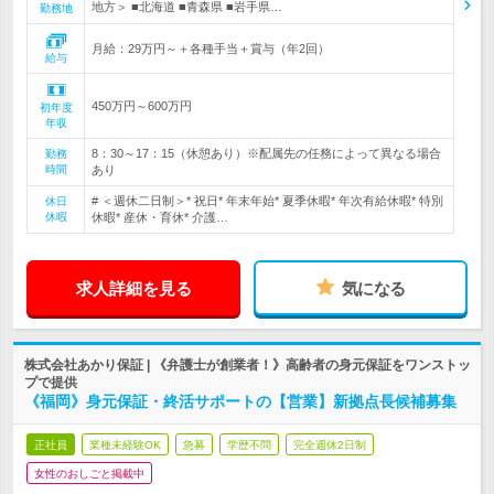
地方＞ ■北海道 ■青森県 ■岩手県…
勤務地
月給：29万円～＋各種手当＋賞与（年2回）
給与
450万円～600万円
初年度
年収
8：30～17：15（休憩あり）※配属先の任務によって異なる場合
勤務
時間
あり
# ＜週休二日制＞* 祝日* 年末年始* 夏季休暇* 年次有給休暇* 特別
休日
休暇
休暇* 産休・育休* 介護…
求人詳細を見る
気になる
株式会社あかり保証 | 《弁護士が創業者！》高齢者の身元保証をワンストッ
プで提供
《福岡》身元保証・終活サポートの【営業】新拠点長候補募集
正社員
業種未経験OK
急募
学歴不問
完全週休2日制
女性のおしごと掲載中