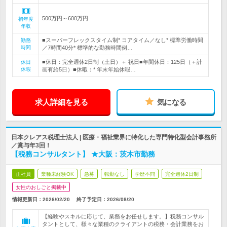
500万円～600万円
初年度
年収
■スーパーフレックスタイム制* コアタイム／なし* 標準労働時間
勤務
時間
／7時間40分* 標準的な勤務時間例…
■休日：完全週休2日制（土日）＋ 祝日■年間休日：125日（＋計
休日
休暇
画有給5日）■休暇：* 年末年始休暇…
求人詳細を見る
気になる
日本クレアス税理士法人 | 医療・福祉業界に特化した専門特化型会計事務所
／賞与年3回！
【税務コンサルタント】 ★大阪：茨木市勤務
正社員
業種未経験OK
急募
転勤なし
学歴不問
完全週休2日制
女性のおしごと掲載中
情報更新日：2026/02/20
終了予定日：
2026/08/20
【経験やスキルに応じて、業務をお任せします。】税務コンサル
タントとして、様々な業種のクライアントの税務・会計業務をお