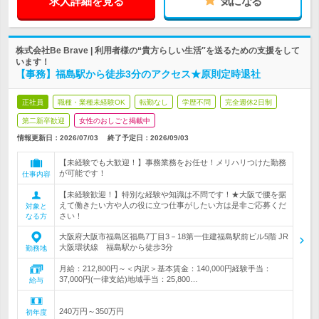
求人詳細を見る
気になる
株式会社Be Brave | 利用者様の“貴方らしい生活″を送るための支援をして
います！
【事務】福島駅から徒歩3分のアクセス★原則定時退社
正社員
職種・業種未経験OK
転勤なし
学歴不問
完全週休2日制
第二新卒歓迎
女性のおしごと掲載中
情報更新日：2026/07/03
終了予定日：
2026/09/03
【未経験でも大歓迎！】事務業務をお任せ！メリハリつけた勤務
が可能です！
仕事内容
【未経験歓迎！】特別な経験や知識は不問です！★大阪で腰を据
えて働きたい方や人の役に立つ仕事がしたい方は是非ご応募くだ
対象と
さい！
なる方
大阪府大阪市福島区福島7丁目3－18第一住建福島駅前ビル5階 JR
大阪環状線 福島駅から徒歩3分
勤務地
月給：212,800円～＜内訳＞基本賃金：140,000円経験手当：
37,000円(一律支給)地域手当：25,800…
給与
240万円～350万円
初年度