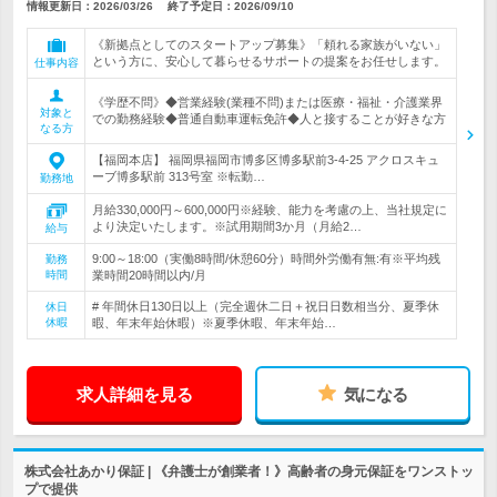
情報更新日：2026/03/26
終了予定日：
2026/09/10
《新拠点としてのスタートアップ募集》「頼れる家族がいない」
という方に、安心して暮らせるサポートの提案をお任せします。
仕事内容
《学歴不問》◆営業経験(業種不問)または医療・福祉・介護業界
対象と
での勤務経験◆普通自動車運転免許◆人と接することが好きな方
なる方
【福岡本店】 福岡県福岡市博多区博多駅前3-4-25 アクロスキュ
ーブ博多駅前 313号室 ※転勤…
勤務地
月給330,000円～600,000円※経験、能力を考慮の上、当社規定に
より決定いたします。※試用期間3か月（月給2…
給与
9:00～18:00（実働8時間/休憩60分）時間外労働有無:有※平均残
勤務
時間
業時間20時間以内/月
# 年間休日130日以上（完全週休二日＋祝日日数相当分、夏季休
休日
休暇
暇、年末年始休暇）※夏季休暇、年末年始…
求人詳細を見る
気になる
株式会社あかり保証 | 《弁護士が創業者！》高齢者の身元保証をワンストッ
プで提供