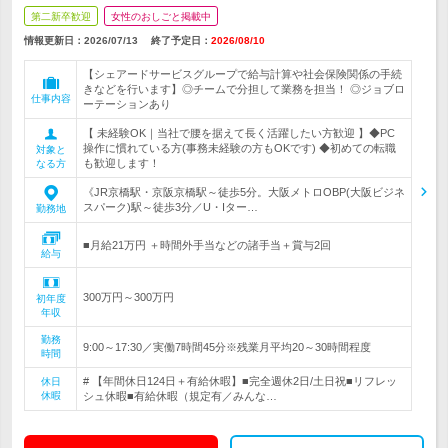
第二新卒歓迎
女性のおしごと掲載中
情報更新日：2026/07/13
終了予定日：
2026/08/10
【シェアードサービスグループで給与計算や社会保険関係の手続
きなどを行います】◎チームで分担して業務を担当！ ◎ジョブロ
仕事内容
ーテーションあり
【 未経験OK｜当社で腰を据えて長く活躍したい方歓迎 】◆PC
操作に慣れている方(事務未経験の方もOKです) ◆初めての転職
対象と
も歓迎します！
なる方
《JR京橋駅・京阪京橋駅～徒歩5分。大阪メトロOBP(大阪ビジネ
スパーク)駅～徒歩3分／U・Iター…
勤務地
■月給21万円 ＋時間外手当などの諸手当＋賞与2回
給与
300万円～300万円
初年度
年収
勤務
9:00～17:30／実働7時間45分※残業月平均20～30時間程度
時間
# 【年間休日124日＋有給休暇】■完全週休2日/土日祝■リフレッ
休日
休暇
シュ休暇■有給休暇（規定有／みんな…