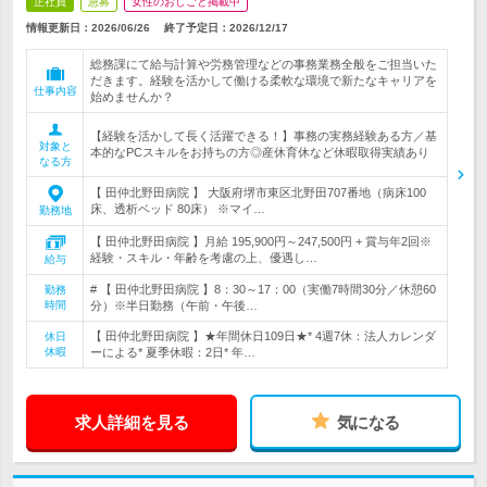
正社員
急募
女性のおしごと掲載中
情報更新日：2026/06/26
終了予定日：
2026/12/17
総務課にて給与計算や労務管理などの事務業務全般をご担当いた
だきます。経験を活かして働ける柔軟な環境で新たなキャリアを
仕事内容
始めませんか？
【経験を活かして長く活躍できる！】事務の実務経験ある方／基
対象と
本的なPCスキルをお持ちの方◎産休育休など休暇取得実績あり
なる方
【 田仲北野田病院 】 大阪府堺市東区北野田707番地（病床100
床、透析ベッド 80床） ※マイ…
勤務地
【 田仲北野田病院 】月給 195,900円～247,500円 + 賞与年2回※
経験・スキル・年齢を考慮の上、優遇し…
給与
# 【 田仲北野田病院 】8：30～17：00（実働7時間30分／休憩60
勤務
時間
分）※半日勤務（午前・午後…
【 田仲北野田病院 】★年間休日109日★* 4週7休：法人カレンダ
休日
休暇
ーによる* 夏季休暇：2日* 年…
求人詳細を見る
気になる