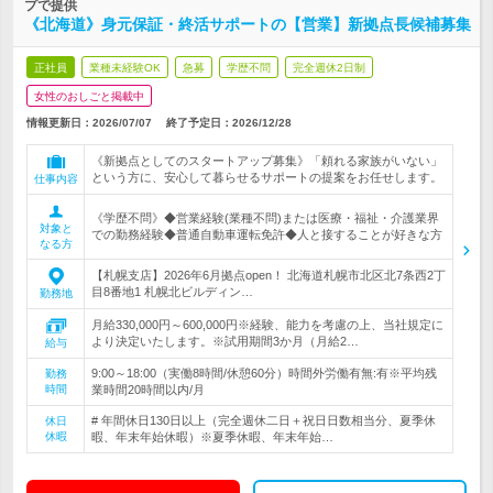
プで提供
《北海道》身元保証・終活サポートの【営業】新拠点長候補募集
正社員
業種未経験OK
急募
学歴不問
完全週休2日制
女性のおしごと掲載中
情報更新日：2026/07/07
終了予定日：
2026/12/28
《新拠点としてのスタートアップ募集》「頼れる家族がいない」
という方に、安心して暮らせるサポートの提案をお任せします。
仕事内容
《学歴不問》◆営業経験(業種不問)または医療・福祉・介護業界
対象と
での勤務経験◆普通自動車運転免許◆人と接することが好きな方
なる方
【札幌支店】2026年6月拠点open！ 北海道札幌市北区北7条西2丁
目8番地1 札幌北ビルディン…
勤務地
月給330,000円～600,000円※経験、能力を考慮の上、当社規定に
より決定いたします。※試用期間3か月（月給2…
給与
9:00～18:00（実働8時間/休憩60分）時間外労働有無:有※平均残
勤務
時間
業時間20時間以内/月
# 年間休日130日以上（完全週休二日＋祝日日数相当分、夏季休
休日
休暇
暇、年末年始休暇）※夏季休暇、年末年始…