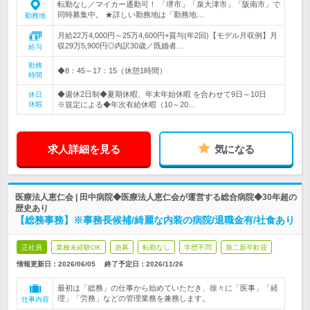
転勤なし／マイカー通勤可！ 「堺市」「泉大津市」「阪南市」で
同時募集中。 ★詳しい勤務地は「勤務地…
勤務地
月給22万4,000円～25万4,600円+賞与(年2回)【モデル月収例】月
収29万5,900円◎内訳30歳／既婚者…
給与
勤務
◆8：45～17：15（休憩1時間）
時間
◆週休2日制◆夏期休暇、年末年始休暇 を合わせて9日～10日
休日
休暇
※規定による◆年次有給休暇（10～20…
求人詳細を見る
気になる
医療法人恵仁会 | 田中病院◆医療法人恵仁会が運営する総合病院◆30年超の
歴史あり
【総務事務】※事務長候補/綺麗な内装の病院/退職金有/社食あり
正社員
業種未経験OK
急募
転勤なし
学歴不問
第二新卒歓迎
情報更新日：2026/06/05
終了予定日：
2026/11/26
最初は「総務」の仕事から始めていただき、徐々に「医事」「経
理」「労務」などの管理業務を兼務します。
仕事内容