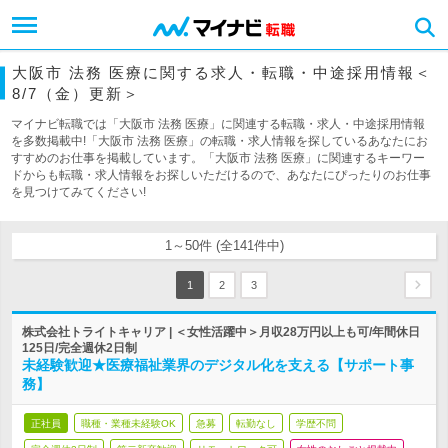
大阪市 法務 医療に関する求人・転職・中途採用情報＜
8/7（金）更新＞
マイナビ転職では「大阪市 法務 医療」に関連する転職・求人・中途採用情報
を多数掲載中!「大阪市 法務 医療」の転職・求人情報を探しているあなたにお
すすめのお仕事を掲載しています。「大阪市 法務 医療」に関連するキーワー
ドからも転職・求人情報をお探しいただけるので、あなたにぴったりのお仕事
を見つけてみてください!
1～50件 (全141件中)
1
2
3
株式会社トライトキャリア | ＜女性活躍中＞月収28万円以上も可/年間休日
125日/完全週休2日制
未経験歓迎★医療福祉業界のデジタル化を支える【サポート事
務】
正社員
職種・業種未経験OK
急募
転勤なし
学歴不問