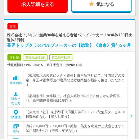
求人詳細を見る
気になる
新着
株式会社フジキン | 創業90年を越える老舗バルブメーカー！★年休120日★
週休2日制
業界トップクラスバルブメーカーの【総務】《東京》賞与5ヶ月
正社員
業種未経験OK
第二新卒歓迎
情報更新日：2026/05/15
終了予定日：
2026/11/05
【職場環境の改善に大きく貢献】東京新本社にて、社内規定の改
定・修正や福利厚生の運用など総務業務を幅広く担当いただきま
仕事内容
す！
《必須条件》大卒以上／社会人経験2年以上／何らかの管理部
対象と
門、総務関連業務経験1年以上
なる方
【東京新本社】 東京都千代田区外神田1-18-13 秋葉原ダイビル ※
転勤当面なし 【雇入れ直後】…
勤務地
月給220,000円～300,000円※経験、能力を考慮の上決定します※
試用期間6ヶ月（待遇に変更なし）
給与