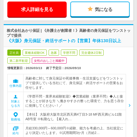
求人詳細を見る
気になる
株式会社あかり保証 | 《弁護士が創業者！》高齢者の身元保証をワンストッ
プで提供
《大阪》身元保証・終活サポートの【営業】年休130日以上
正社員
業種未経験OK
急募
学歴不問
完全週休2日制
第二新卒歓迎
女性のおしごと掲載中
情報更新日：2026/03/13
終了予定日：
2026/09/10
高齢者に対して身元保証や死後事務・生活支援などをワンストッ
プで提供している当社にて、身元保証・終活サポートの営業をお
仕事内容
任せします。
《学歴不問・業界未経験歓迎》◆営業経験（業界不問）◆人と接
することが好きな方 ＼働きやすさの整った環境で、力を思う存分
対象と
に発揮してください！／
なる方
【本社】 大阪府大阪市北区西天満4丁目3-18 MF西天満ビル11階
AB号室 ※転勤なし 【雇入れ…
勤務地
月給330,000円～600,000円※経験、能力を考慮の上、当社規定に
より決定いたします。※試用期間3か月（月給2…
給与