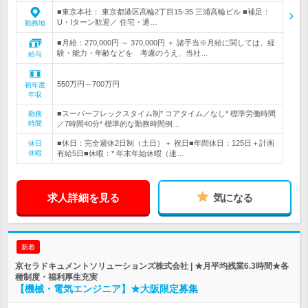
■東京本社： 東京都港区高輪2丁目15-35 三浦高輪ビル ■補足：
U・Iターン歓迎／ 住宅・通…
勤務地
■月給：270,000円 ～ 370,000円 ＋ 諸手当※月給に関しては、経
験・能力・年齢などを 考慮のうえ、当社…
給与
550万円～700万円
初年度
年収
■スーパーフレックスタイム制* コアタイム／なし* 標準労働時間
勤務
時間
／7時間40分* 標準的な勤務時間例…
■休日：完全週休2日制（土日）＋ 祝日■年間休日：125日＋計画
休日
休暇
有給5日■休暇：* 年末年始休暇（連…
求人詳細を見る
気になる
新着
京セラドキュメントソリューションズ株式会社 | ★月平均残業6.3時間★各
種制度・福利厚生充実
【機械・電気エンジニア】★大阪限定募集