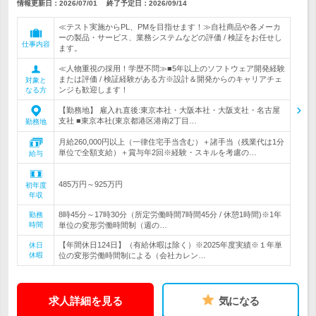
情報更新日：2026/07/01
終了予定日：
2026/09/14
≪テスト実施からPL、PMを目指せます！≫自社商品や各メーカ
ーの製品・サービス、業務システムなどの評価 / 検証をお任せし
仕事内容
ます。
≪人物重視の採用！学歴不問≫■5年以上のソフトウェア開発経験
または評価 / 検証経験がある方※設計＆開発からのキャリアチェ
対象と
ンジも歓迎します！
なる方
【勤務地】 雇入れ直後:東京本社・大阪本社・大阪支社・名古屋
支社 ■東京本社(東京都港区港南2丁目…
勤務地
月給260,000円以上（一律住宅手当含む）＋諸手当（残業代は1分
単位で全額支給）＋賞与年2回※経験・スキルを考慮の…
給与
485万円～925万円
初年度
年収
8時45分～17時30分（所定労働時間7時間45分 / 休憩1時間)※1年
勤務
時間
単位の変形労働時間制（週の…
【年間休日124日】（有給休暇は除く）※2025年度実績※１年単
休日
休暇
位の変形労働時間制による（会社カレン…
求人詳細を見る
気になる