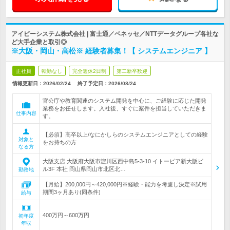
アイピーシステム株式会社 | 富士通／ベネッセ／NTTデータグループ各社な
ど大手企業と取引◎
※大阪・岡山・高松※ 経験者募集！【 システムエンジニア 】
正社員
転勤なし
完全週休2日制
第二新卒歓迎
情報更新日：2026/02/24
終了予定日：
2026/08/24
官公庁や教育関連のシステム開発を中心に、ご経験に応じた開発
業務をお任せします。入社後、すぐに案件を担当していただきま
仕事内容
す。
【必須】高卒以上/なにかしらのシステムエンジニアとしての経験
対象と
をお持ちの方
なる方
大阪支店 大阪府大阪市淀川区西中島5-3-10 イトーピア新大阪ビ
ル3F 本社 岡山県岡山市北区北…
勤務地
【月給】200,000円～420,000円※経験・能力を考慮し決定※試用
期間3ヶ月あり(同条件)
給与
400万円～600万円
初年度
年収