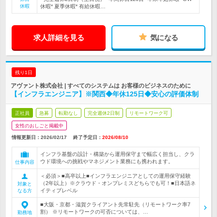
休暇
休暇* 夏季休暇* 有給休暇…
求人詳細を見る
気になる
残り1日
アヴァント株式会社 | すべてのシステムは お客様のビジネスのために
【インフラエンジニア】※関西◆年休125日◆安心の評価体制
正社員
急募
転勤なし
完全週休2日制
リモートワーク可
女性のおしごと掲載中
情報更新日：2026/02/17
終了予定日：
2026/08/10
インフラ基盤の設計・構築から運用保守まで幅広く担当し、クラ
ウド環境への挑戦やマネジメント業務にも携われます。
仕事内容
＜必須＞■高卒以上■インフラエンジニアとしての運用保守経験
（2年以上）※クラウド・オンプレミスどちらでも可！■日本語ネ
対象と
イティブレベル
なる方
■大阪・京都・滋賀クライアント先常駐先（リモートワーク率7
割） ※リモートワークの可否については、…
勤務地