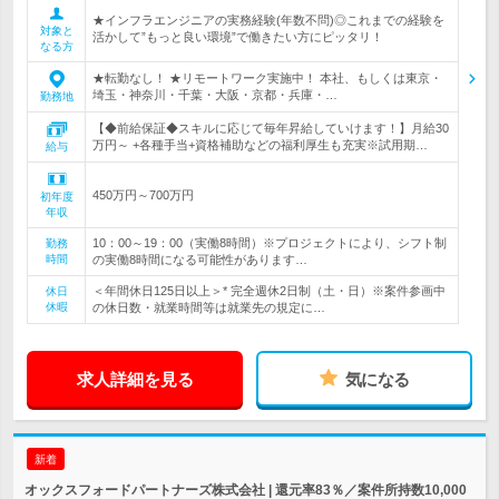
★インフラエンジニアの実務経験(年数不問)◎これまでの経験を
対象と
活かして”もっと良い環境”で働きたい方にピッタリ！
なる方
★転勤なし！ ★リモートワーク実施中！ 本社、もしくは東京・
埼玉・神奈川・千葉・大阪・京都・兵庫・…
勤務地
【◆前給保証◆スキルに応じて毎年昇給していけます！】月給30
万円～ +各種手当+資格補助などの福利厚生も充実※試用期…
給与
450万円～700万円
初年度
年収
10：00～19：00（実働8時間）※プロジェクトにより、シフト制
勤務
時間
の実働8時間になる可能性があります…
＜年間休日125日以上＞* 完全週休2日制（土・日）※案件参画中
休日
休暇
の休日数・就業時間等は就業先の規定に…
求人詳細を見る
気になる
新着
オックスフォードパートナーズ株式会社 | 還元率83％／案件所持数10,000