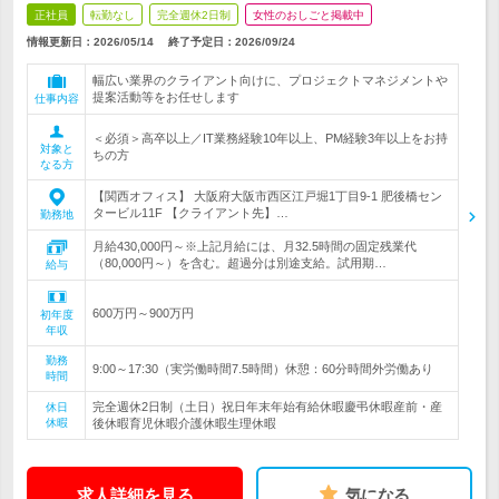
正社員
転勤なし
完全週休2日制
女性のおしごと掲載中
情報更新日：2026/05/14
終了予定日：
2026/09/24
幅広い業界のクライアント向けに、プロジェクトマネジメントや
提案活動等をお任せします
仕事内容
＜必須＞高卒以上／IT業務経験10年以上、PM経験3年以上をお持
対象と
ちの方
なる方
【関西オフィス】 大阪府大阪市西区江戸堀1丁目9-1 肥後橋セン
タービル11F 【クライアント先】…
勤務地
月給430,000円～※上記月給には、月32.5時間の固定残業代
（80,000円～）を含む。超過分は別途支給。試用期…
給与
600万円～900万円
初年度
年収
勤務
9:00～17:30（実労働時間7.5時間）休憩：60分時間外労働あり
時間
完全週休2日制（土日）祝日年末年始有給休暇慶弔休暇産前・産
休日
休暇
後休暇育児休暇介護休暇生理休暇
求人詳細を見る
気になる