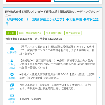
IMV株式会社 | 東証スタンダード市場上場｜振動試験のリーディングカンパ
ニー
《未経験OK！》【試験評価エンジニア】◆大阪募集 ◆年休122
日
正社員
職種・業種未経験OK
完全週休2日制
第二新卒歓迎
情報更新日：2026/03/31
終了予定日：
2026/09/28
《専門スキルを磨ける！》振動試験の受託試験を担っている当社
にて、試験評価エンジニアの業務をお任せします！顧客対応、解
仕事内容
析・分析など
【未経験OK！第二新卒歓迎！】◆必須：高校卒以上の方／普免
／機械工学を専門的に学んだご経験をお持ちの方 ★特に機械力学
対象と
の知見を重視しています
なる方
■本社／ 大阪府大阪市西淀川区竹島2-6-10 【雇入れ直後】上記事
業所 【変更の範囲】会社の定め…
勤務地
月給 255,000円～310,000円※経験やスキルを考慮の上、決定し
ます。※残業手当は残業時間に応じて別途支給。…
給与
450万円～600万円
初年度
年収