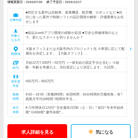
情報更新日：2026/07/30
終了予定日：
2026/12/17
■対応する案件は自動車、産業機器、航空機、ロボットなど ■自
分に合った案件で制御ソフトの設計開発や解析・評価業務をお任
仕事内容
せします
■組込みwebアプリ開発の経験が必須 ■万全な研修体制のもと
対象と
で、新たなスタートを切りませんか？
なる方
大阪オフィスまたは大阪市内のプロジェクト先 ※希望に応じて配
属先を決定します。 【大阪オフィス】…
勤務地
月給22万7,000円～50万円（一律支給の固定手当を含む）※経
験・年齢を考慮の上、当社規定により決定します。※試用…
給与
450万円～850万円
初年度
年収
9:00～18:00（実働8時間）休憩時間：60分時間外労働有無：有└
勤務
時間
残業月平均20時間└時間外手当…
# ◎年間休日124日* 完全週休2日制（土・日）* 祝日* 年末年始休
休日
休暇
暇* GW休暇* 慶弔休暇*…
求人詳細を見る
気になる