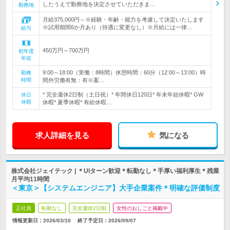
したうえで勤務地を決定させていただきま…
勤務地
月給375,000円～※経験・年齢・能力を考慮して決定いたします
※試用期間6か月あり（待遇に変更なし）※月給には一律…
給与
450万円～700万円
初年度
年収
9:00～18:00（実働：8時間）休憩時間：60分（12:00～13:00）時
勤務
時間
間外労働有無：有※案…
* 完全週休2日制（土日祝）* 年間休日120日* 年末年始休暇* GW
休日
休暇
休暇* 夏季休暇* 有給休暇…
求人詳細を見る
気になる
株式会社ジェイテック | ＊UIターン歓迎＊転勤なし＊手厚い福利厚生＊残業
月平均11時間
＜東京＞【システムエンジニア】大手企業案件＊明確な評価制度
正社員
転勤なし
完全週休2日制
女性のおしごと掲載中
情報更新日：2026/03/10
終了予定日：
2026/09/07