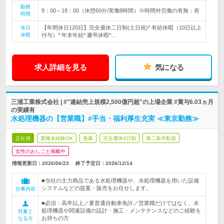
勤務
9：00～18：00（休憩60分/実働8時間）※時間外労働の有無：有
時間
【年間休日120日】完全週休二日制(土日祝)* 有給休暇（10日以上
休日
休暇
付与）* 年末年始* 慶弔休暇*…
求人詳細を見る
気になる
三浦工業株式会社 | #"連結売上規模2,500億円超"の上場企業 #賞与6.03ヵ月
の実績有
水処理機器の【営業職】#手当・福利厚生充実 ≪東京勤務≫
正社員
業種未経験OK
急募
完全週休2日制
第二新卒歓迎
女性のおしごと掲載中
情報更新日：2026/06/23
終了予定日：
2026/12/14
■当社の主力商品である水処理機器や、水処理機器を用いた設備
システムなどの提案・販売をお任せします。
仕事内容
■必須：高卒以上／要普通自動車免許／営業職だけではなく、水
処理機器や関連設備の設計・施工・メンテナンスなどのご経験を
対象と
お持ちの方
なる方