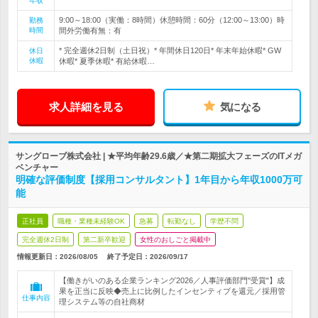
年収
9:00～18:00（実働：8時間）休憩時間：60分（12:00～13:00）時
勤務
時間
間外労働有無：有
* 完全週休2日制（土日祝）* 年間休日120日* 年末年始休暇* GW
休日
休暇
休暇* 夏季休暇* 有給休暇…
求人詳細を見る
気になる
サングローブ株式会社 | ★平均年齢29.6歳／★第二期拡大フェーズのITメガ
ベンチャー
明確な評価制度【採用コンサルタント】1年目から年収1000万可
能
正社員
職種・業種未経験OK
急募
転勤なし
学歴不問
完全週休2日制
第二新卒歓迎
女性のおしごと掲載中
情報更新日：2026/08/05
終了予定日：
2026/09/17
【働きがいのある企業ランキング2026／人事評価部門"受賞"】成
果を正当に反映◆売上に比例したインセンティブを還元／採用管
仕事内容
理システム等の自社商材