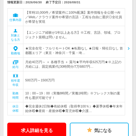
情報更新日：2026/06/30
終了予定日：
2026/08/31
【常時10,000件／希望案件に100%配属】案件情報を全公開⇒AI
／Web／クラウド案件や希望の言語・工程を自由に選択◎全社員
仕事内容
が希望を実現
【エンジニア経験が1年以上ある方】※工程、言語、領域、プロ
対象と
ジェクト規模は問いません。
なる方
★完全在宅・フルリモートOK ★転勤なし ★日報・帰社日なし 首
都圏エリア（東京・神奈川・千葉・埼…
勤務地
月給40万円～ ＋ 各種手当 ＋ 賞与★平均年収625万円★※上記の
月給には、固定残業代(30時間分/7万6807円…
給与
500万円～1500万円
初年度
年収
10：00～19：00（実働8時間／実働1時間）※フレックス制の案
勤務
時間
件も選択可能です！
◆完全週休2日制◆有給休暇（取得率100％）◆夏季休暇◆年末年
休日
休暇
始休暇◆産前・産後休暇◆育児休暇◆介護…
求人詳細を見る
気になる