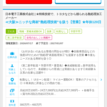
日本電子工業株式会社 | ★特殊技術で、トヨタなどから頼られる熱処理加工
メーカー
≪大阪≫ニッチな商材"熱処理技術"を扱う【営業】★年休120日
正社員
職種・業種未経験OK
急募
転勤なし
学歴不問
第二新卒歓迎
女性のおしごと掲載中
情報更新日：2026/07/17
終了予定日：
2027/01/07
《お付き合いのあるお客様の問合せが8割》◆自動車部品などの
強度UPのための"熱処理"表面処理加工"を提案する営業 ◆今後も
仕事内容
ニーズがある商材を扱う◎
《第二新卒歓迎＊学歴不問＊要普免》◆未経験歓迎→新卒採用も
しているので、未経験からの育成には実績があります◎未経験＆
対象と
文系の先輩も活躍中！
なる方
転勤なし！ UIターン歓迎！ マイカー通勤OK！ 電車のアクセスも
◎ ※将来的に昇進などの理由で他…
勤務地
月給20万100円～24万7,000円(1)月給24万7,000円～ ＋各種手当
＋賞与年2回(2)月給22万8,00…
給与
300万円～400万円
初年度