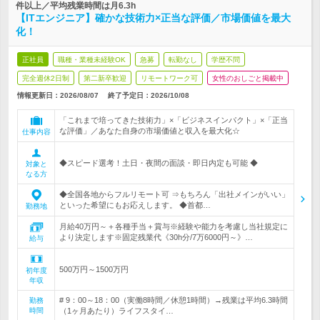
件以上／平均残業時間は月6.3h
【ITエンジニア】確かな技術力×正当な評価／市場価値を最大
化！
正社員
職種・業種未経験OK
急募
転勤なし
学歴不問
完全週休2日制
第二新卒歓迎
リモートワーク可
女性のおしごと掲載中
情報更新日：2026/08/07
終了予定日：
2026/10/08
「これまで培ってきた技術力」×「ビジネスインパクト」×「正当
な評価」／あなた自身の市場価値と収入を最大化☆
仕事内容
◆スピード選考！土日・夜間の面談・即日内定も可能 ◆
対象と
なる方
◆全国各地からフルリモート可 ⇒もちろん「出社メインがいい」
といった希望にもお応えします。 ◆首都…
勤務地
月給40万円～＋各種手当＋賞与※経験や能力を考慮し当社規定に
より決定します※固定残業代《30h分/7万6000円～》…
給与
500万円～1500万円
初年度
年収
# 9：00～18：00（実働8時間／休憩1時間）→残業は平均6.3時間
勤務
時間
（1ヶ月あたり）ライフスタイ…