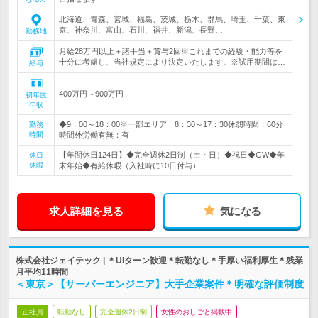
北海道、青森、宮城、福島、茨城、栃木、群馬、埼玉、千葉、東
京、神奈川、富山、石川、福井、新潟、長野…
勤務地
月給28万円以上＋諸手当＋賞与2回※これまでの経験・能力等を
十分に考慮し、当社規定により決定いたします。※試用期間は…
給与
400万円～900万円
初年度
年収
◆9：00～18：00※一部エリア 8：30～17：30休憩時間：60分
勤務
時間
時間外労働有無：有
【年間休日124日】◆完全週休2日制（土・日）◆祝日◆GW◆年
休日
休暇
末年始◆有給休暇（入社時に10日付与）…
求人詳細を見る
気になる
株式会社ジェイテック | ＊UIターン歓迎＊転勤なし＊手厚い福利厚生＊残業
月平均11時間
＜東京＞【サーバーエンジニア】大手企業案件＊明確な評価制度
正社員
転勤なし
完全週休2日制
女性のおしごと掲載中