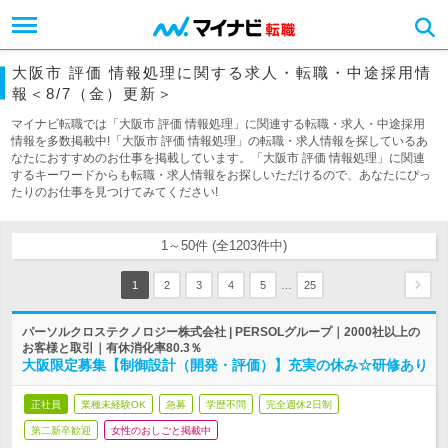
大阪市 評価 情報処理に関する求人・転職・中途採用情
報＜8/7（金）更新＞
マイナビ転職では「大阪市 評価 情報処理」に関連する転職・求人・中途採用
情報を多数掲載中!「大阪市 評価 情報処理」の転職・求人情報を探しているあ
なたにおすすめのお仕事を掲載しています。「大阪市 評価 情報処理」に関連
するキーワードからも転職・求人情報をお探しいただけるので、あなたにぴっ
たりのお仕事を見つけてみてください!
1～50件 (全1203件中)
…
1
2
3
4
5
25
パーソルクロステクノロジー株式会社 | PERSOLグループ｜2000社以上の
お客様と取引｜有休消化率80.3％
大阪限定募集【制御設計（開発・評価）】充実の休み☆研修あり
正社員
業種未経験OK
急募
学歴不問
完全週休2日制
第二新卒歓迎
女性のおしごと掲載中