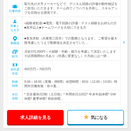
取引先の大手メーカーなどで、デジタル回路の評価や動作検証を
ご担当いただきます。チーム内でノウハウを共有し、スキルアッ
仕事内容
プを目指せる環境です。
<経験者歓迎>■電気・電子回路の評価・テスト経験をお持ちの方
対象と
■高卒以上■チームワークを大切にできる方
なる方
■客先常駐（兵庫県三田市）での勤務となります。 ご希望を最大
限考慮したうえで勤務地を決定させていた…
勤務地
月給375,000円～※経験・年齢・能力を考慮して決定いたします
※試用期間6か月あり（待遇に変更なし）※月給には一律…
給与
450万円～700万円
初年度
年収
9:00～18:00（実働：8時間）休憩時間：60分（12:00～13:00）時
勤務
時間
間外労働有無：有※案…
* 完全週休2日制（土日祝）* 年間休日120日* 年末年始休暇* GW
休日
休暇
休暇* 夏季休暇* 有給休暇…
求人詳細を見る
気になる