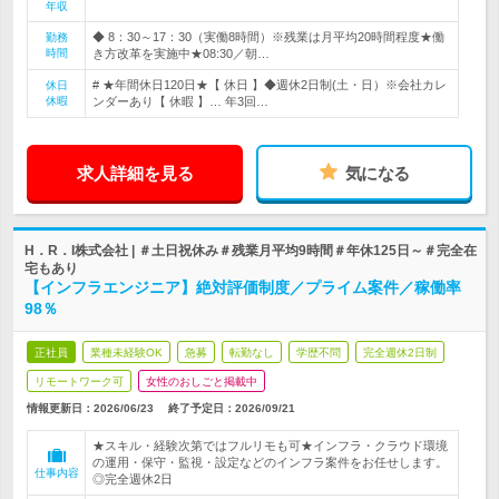
年収
◆ 8：30～17：30（実働8時間）※残業は月平均20時間程度★働
勤務
時間
き方改革を実施中★08:30／朝…
# ★年間休日120日★【 休日 】◆週休2日制(土・日）※会社カレ
休日
休暇
ンダーあり【 休暇 】… 年3回…
求人詳細を見る
気になる
H．R．I株式会社 | ＃土日祝休み＃残業月平均9時間＃年休125日～＃完全在
宅もあり
【インフラエンジニア】絶対評価制度／プライム案件／稼働率
98％
正社員
業種未経験OK
急募
転勤なし
学歴不問
完全週休2日制
リモートワーク可
女性のおしごと掲載中
情報更新日：2026/06/23
終了予定日：
2026/09/21
★スキル・経験次第ではフルリモも可★インフラ・クラウド環境
の運用・保守・監視・設定などのインフラ案件をお任せします。
仕事内容
◎完全週休2日