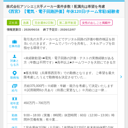
株式会社アソシエ | 大手メーカー案件多数！配属先は希望を考慮
《西宮》【電気・電子回路評価】年休120日/チーム常駐/経験者
正社員
急募
完全週休2日制
第二新卒歓迎
女性のおしごと掲載中
情報更新日：2026/06/16
終了予定日：
2026/12/07
取引先の大手メーカーなどでデジタル回路の評価や動作検証を担
当いただきます。チームでノウハウを共有し、スキルアップを目
仕事内容
指せる環境です。
<未経験歓迎>■電気・電子回路の評価・テストの実務経験がある
対象と
方（年数は不問です）■高卒以上■チームワークを大切にできる方
なる方
■客先常駐（兵庫県西宮市）での勤務となります。 ご希望を最大
限考慮したうえで勤務地を決定させていた…
勤務地
月給375,000円～※経験・年齢・能力を考慮して決定いたします
※試用期間6か月あり（待遇に変更なし）※月給には一律…
給与
450万円～700万円
初年度
年収
9:00～18:00（実働：8時間）休憩時間：60分（12:00～13:00）時
勤務
時間
間外労働有無：有※案…
* 完全週休2日制（土日祝）* 年間休日120日* 年末年始休暇* GW
休日