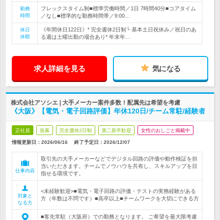
フレックスタイム制■標準労働時間／1日 7時間40分■コアタイム
勤務
時間
／なし■標準的な勤務時間帯／9:00…
《年間休日122日》* 完全週休2日制└ 基本土日祝休み／祝日のあ
休日
休暇
る週は土曜出勤の場合あり* 年末年…
求人詳細を見る
気になる
株式会社アソシエ | 大手メーカー案件多数！配属先は希望を考慮
《大阪》【電気・電子回路評価】年休120日/チーム常駐/経験者
正社員
急募
完全週休2日制
第二新卒歓迎
女性のおしごと掲載中
情報更新日：2026/06/16
終了予定日：
2026/12/07
取引先の大手メーカーなどでデジタル回路の評価や動作検証を担
当いただきます。チームでノウハウを共有し、スキルアップを目
仕事内容
指せる環境です。
<未経験歓迎>■電気・電子回路の評価・テストの実務経験がある
対象と
方（年数は不問です）■高卒以上■チームワークを大切にできる方
なる方
■客先常駐（大阪府）での勤務となります。 ご希望を最大限考慮