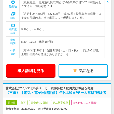
【札幌支店】 北海道札幌市東区北36条東20丁目2-57 ※転勤なし
※マイカー通勤可能 ※U・I…
勤務地
【月給】247,500円～327,500円＋賞与2回＋決算賞与※経験・ス
キルを考慮の上、当社規定により優遇します。※…
給与
330万円～420万円
初年度
年収
勤務
8:30～17:15（休憩1時間）
時間
【年間休日120日】* 週休2日制（土・日・祝）→年に2~3回程、
休日
休暇
土曜日出勤の可能性がありますが、そ…
求人詳細を見る
気になる
株式会社アソシエ | 大手メーカー案件多数！配属先は希望を考慮
《三田》【電気・電子回路評価】年休120日/チーム常駐/経験者
正社員
急募
完全週休2日制
第二新卒歓迎
女性のおしごと掲載中
情報更新日：2026/06/16
終了予定日：
2026/12/07