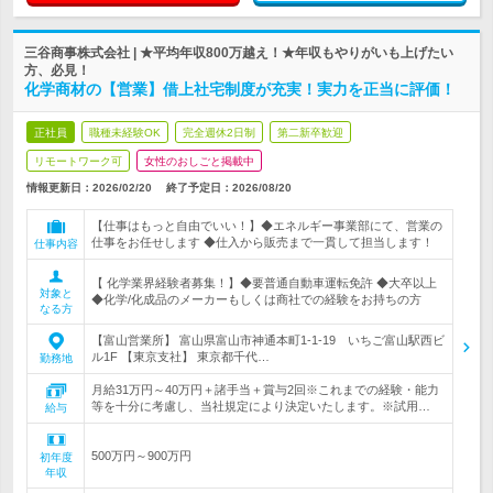
三谷商事株式会社 | ★平均年収800万越え！★年収もやりがいも上げたい
方、必見！
化学商材の【営業】借上社宅制度が充実！実力を正当に評価！
正社員
職種未経験OK
完全週休2日制
第二新卒歓迎
リモートワーク可
女性のおしごと掲載中
情報更新日：2026/02/20
終了予定日：
2026/08/20
【仕事はもっと自由でいい！】◆エネルギー事業部にて、営業の
仕事をお任せします ◆仕入から販売まで一貫して担当します！
仕事内容
【 化学業界経験者募集！】◆要普通自動車運転免許 ◆大卒以上
対象と
◆化学/化成品のメーカーもしくは商社での経験をお持ちの方
なる方
【富山営業所】 富山県富山市神通本町1-1-19 いちご富山駅西ビ
ル1F 【東京支社】 東京都千代…
勤務地
月給31万円～40万円＋諸手当＋賞与2回※これまでの経験・能力
等を十分に考慮し、当社規定により決定いたします。※試用…
給与
500万円～900万円
初年度
年収