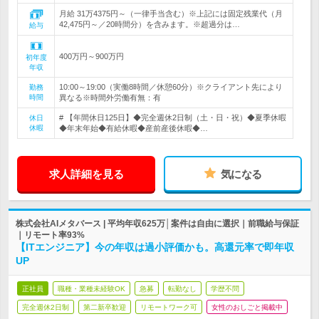
月給 31万4375円～（一律手当含む）※上記には固定残業代（月
42,475円～／20時間分）を含みます。※超過分は…
給与
400万円～900万円
初年度
年収
10:00～19:00（実働8時間／休憩60分）※クライアント先により
勤務
時間
異なる※時間外労働有無：有
# 【年間休日125日】◆完全週休2日制（土・日・祝）◆夏季休暇
休日
休暇
◆年末年始◆有給休暇◆産前産後休暇◆…
求人詳細を見る
気になる
株式会社AIメタバース | 平均年収625万│案件は自由に選択｜前職給与保証
｜リモート率93%
【ITエンジニア】今の年収は過小評価かも。高還元率で即年収
UP
正社員
職種・業種未経験OK
急募
転勤なし
学歴不問
完全週休2日制
第二新卒歓迎
リモートワーク可
女性のおしごと掲載中