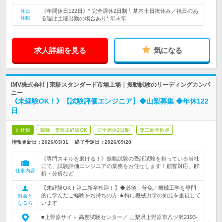
《年間休日122日》* 完全週休2日制└ 基本土日祝休み／祝日のあ
休日
休暇
る週は土曜出勤の場合あり* 年末年…
求人詳細を見る
気になる
IMV株式会社 | 東証スタンダード市場上場｜振動試験のリーディングカンパ
ニー
《未経験OK！》【試験評価エンジニア】◆山梨募集 ◆年休122
日
正社員
職種・業種未経験OK
完全週休2日制
第二新卒歓迎
情報更新日：2026/03/31
終了予定日：
2026/09/28
《専門スキルを磨ける！》振動試験の受託試験を担っている当社
にて、試験評価エンジニアの業務をお任せします！顧客対応、解
仕事内容
析・分析など
【未経験OK！第二新卒歓迎！】◆必須：普免／機械工学を専門
的に学んだご経験をお持ちの方 ★特に機械力学の知見を重視して
対象と
います
なる方
■上野原サイト 高度試験センター／ 山梨県上野原市八ツ沢2193-