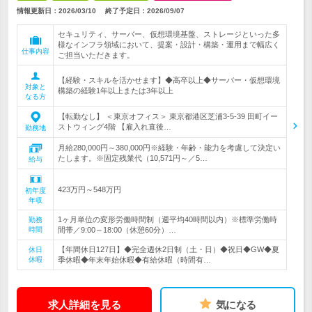
情報更新日：2026/03/10
終了予定日：
2026/09/07
セキュリティ、サーバー、仮想環境基盤、ストレージといった多
様なインフラ領域において、提案・設計・構築・運用まで幅広く
仕事内容
ご担当いただきます。
【経験・スキルを活かせます】◆高卒以上◆サーバー・仮想環境
対象と
構築の経験1年以上または3年以上
なる方
【転勤なし】 ＜東京オフィス＞ 東京都港区芝浦3-5-39 田町イー
ストウィング4階 【雇入れ直後…
勤務地
月給280,000円～380,000円※経験・年齢・能力を考慮して決定い
たします。※固定残業代（10,571円～／5…
給与
423万円～548万円
初年度
年収
1ヶ月単位の変形労働時間制（週平均40時間以内）※標準労働時
勤務
時間
間帯／9:00～18:00（休憩60分）…
【年間休日127日】◆完全週休2日制（土・日）◆祝日◆GW◆夏
休日
休暇
季休暇◆年末年始休暇◆有給休暇（時間有…
求人詳細を見る
気になる