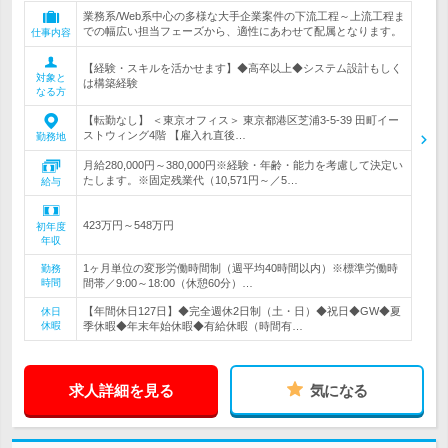
業務系/Web系中心の多様な大手企業案件の下流工程～上流工程ま
での幅広い担当フェーズから、適性にあわせて配属となります。
仕事内容
【経験・スキルを活かせます】◆高卒以上◆システム設計もしく
対象と
は構築経験
なる方
【転勤なし】 ＜東京オフィス＞ 東京都港区芝浦3-5-39 田町イー
ストウィング4階 【雇入れ直後…
勤務地
月給280,000円～380,000円※経験・年齢・能力を考慮して決定い
たします。※固定残業代（10,571円～／5…
給与
423万円～548万円
初年度
年収
1ヶ月単位の変形労働時間制（週平均40時間以内）※標準労働時
勤務
時間
間帯／9:00～18:00（休憩60分）…
【年間休日127日】◆完全週休2日制（土・日）◆祝日◆GW◆夏
休日
休暇
季休暇◆年末年始休暇◆有給休暇（時間有…
求人詳細を見る
気になる