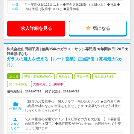
# ＜年間休日125日以上＞◆完全週休2日制（土日休み）◆祝日◆
休日
休暇
有給休暇（取得率100％）◆夏季休暇…
求人詳細を見る
気になる
株式会社山田硝子店 | 創業95年のガラス・サッシ専門店 ★年間休日120日★
残業ほぼなし
ガラスの魅力を伝える【ルート営業】正当評価（賞与最大6カ
月）
正社員
職種・業種未経験OK
転勤なし
学歴不問
完全週休2日制
第二新卒歓迎
女性のおしごと掲載中
情報更新日：2026/07/14
終了予定日：
2026/09/14
【既存のお客様中心！個人ノルマ・飛び込みナシ】★既存取引先
へ商品や材料などの営業をお任せします ★必要な知識は入社後に
仕事内容
じっくり覚えられます！
＼人柄重視の採用です！／【未経験者の方も大歓迎！】※要普通
自動車免許（AT可）◆既存顧客が中心のため、未経験からでも安
対象と
心して働けます
なる方