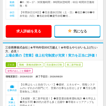
◆8：30～17：30実働時間：8時間休憩時間：60分 時間外労働有
勤務
時間
無：有
【年間休日124日】◆完全週休2日制（土・日）◆祝日◆GW◆年
休日
休暇
末年始（5日）◆有給休暇◆慶弔休暇◆特…
求人詳細を見る
気になる
三谷商事株式会社 | ★平均年収800万越え！★年収もやりがいも上げたい
方、必見！
上場企業の【営業】借上社宅制度が充実！実力を正当に評価！
正社員
職種・業種未経験OK
完全週休2日制
第二新卒歓迎
女性のおしごと掲載中
情報更新日：2026/02/20
終了予定日：
2026/08/20
【仕事はもっと自由でいい！】◆建材、エネルギー、情報システ
ムのいずれかの部門にて、営業の仕事をお任せします ◆万全な教
仕事内容
育体制もご用意！
【未経験・第二新卒歓迎！】◆要普通自動車運転免許 ◆大卒以上
◆男女不問 ◆20代の若手も多く活躍中 ◆早期キャリアアップも
対象と
目指せます！
なる方