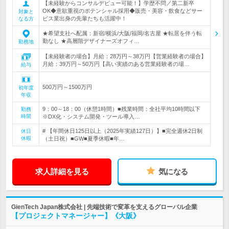
【未経験からコンサルデビュー可能！】学歴不問／第二新卒
OK◆意欲重視のポテンシャル採用◆販売・美容・飲食などサー
対象と
ビス業出身の先輩たちも活躍中！
なる方
★希望支社へ配属：新宿/横浜/大阪/福岡/名古屋 ★転居を伴う転
勤なし ★高層階デザイナーズオフィ…
勤務地
【未経験者の場合】月給：28万円～38万円【営業経験者の場合】
月給：39万円～50万円【高い実績のある営業経験者の場…
給与
500万円～1500万円
初年度
年収
9：00～18：00（休憩1時間）■残業時間：全社平均10時間以下
勤務
時間
※DX化・システム開発・ツール導入…
# 【年間休日125日以上（2025年実績127日）】■完全週休2日制
休日
休暇
（土日祝）■GW■夏季休暇■年…
求人詳細を見る
気になる
GienTech Japan株式会社 | 先端技術で変革を支えるグローバル企業
【プロジェクトマネージャー】《大阪》