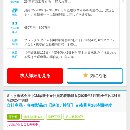
28 東京西工業団地 【雇入れ直…
勤務地
月給 255,000円～310,000円※経験やスキルを考慮の上、決定し
ます。※残業手当は残業時間に応じて別途支給。…
給与
450万円～600万円
初年度
年収
フレックスタイム制■標準労働時間／1日 7時間40分■コアタイム
勤務
時間
／なし■標準的な勤務時間帯／9:00…
《年間休日122日》* 完全週休2日制└ 基本土日祝休み／祝日のあ
休日
休暇
る週は土曜出勤の場合あり* 年末年…
求人詳細を見る
気になる
Ｓｋｙ株式会社 | CM放映中★社員定着率95％(2025年3月期)★年休124日
※2025年実績
自社商品・各種製品の【評価 / 検証】★残業月16時間程度
正社員
職種未経験OK
学歴不問
第二新卒歓迎
女性のおしごと掲載中