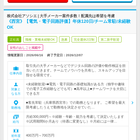
株式会社アソシエ | 大手メーカー案件多数！配属先は希望を考慮
《西宮》【電気・電子回路評価】年休120日/チーム常駐/未経験
OK
正社員
職種・業種未経験OK
急募
完全週休2日制
第二新卒歓迎
女性のおしごと掲載中
情報更新日：2026/06/16
終了予定日：
2026/12/07
取引先の大手メーカーなどでデジタル回路の評価や動作検証を担
当いただきます。チームでノウハウを共有し、スキルアップを目
仕事内容
指せる環境です。
<未経験歓迎>■電気・電子回路の基礎知識がある方（独学や趣味
での電子工作経験などでも可）■高卒以上■チームワークを大切に
対象と
できる方
なる方
■客先常駐（兵庫県西宮市）での勤務となります。 ご希望を最大
限考慮したうえで勤務地を決定させていた…
勤務地
月給300,000円～※経験・年齢・能力を考慮して決定いたします
※試用期間6か月あり（待遇に変更なし）※月給には一律…
給与
400万円～700万円
初年度