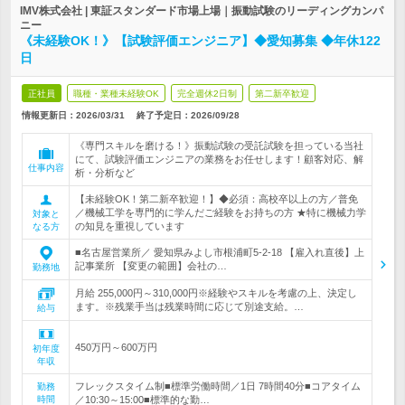
IMV株式会社 | 東証スタンダード市場上場｜振動試験のリーディングカンパ
ニー
《未経験OK！》【試験評価エンジニア】◆愛知募集 ◆年休122
日
正社員
職種・業種未経験OK
完全週休2日制
第二新卒歓迎
情報更新日：2026/03/31
終了予定日：
2026/09/28
《専門スキルを磨ける！》振動試験の受託試験を担っている当社
にて、試験評価エンジニアの業務をお任せします！顧客対応、解
仕事内容
析・分析など
【未経験OK！第二新卒歓迎！】◆必須：高校卒以上の方／普免
／機械工学を専門的に学んだご経験をお持ちの方 ★特に機械力学
対象と
の知見を重視しています
なる方
■名古屋営業所／ 愛知県みよし市根浦町5-2-18 【雇入れ直後】上
記事業所 【変更の範囲】会社の…
勤務地
月給 255,000円～310,000円※経験やスキルを考慮の上、決定し
ます。※残業手当は残業時間に応じて別途支給。…
給与
450万円～600万円
初年度
年収
フレックスタイム制■標準労働時間／1日 7時間40分■コアタイム
勤務
時間
／10:30～15:00■標準的な勤…