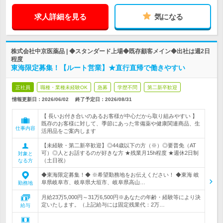
求人詳細を見る
気になる
株式会社中京医薬品 | ◆スタンダード上場◆既存顧客メイン◆出社は週2日
程度
東海限定募集！【ルート営業】★直行直帰で働きやすい
正社員
職種・業種未経験OK
急募
学歴不問
第二新卒歓迎
情報更新日：2026/06/02
終了予定日：
2026/08/31
【 長いお付き合いのあるお客様が中心だから取り組みやすい 】
既存のお客様に対して、季節にあった常備薬や健康関連商品、生
仕事内容
活用品をご案内します
【未経験・第二新卒歓迎】◎44歳以下の方（※）◎要普免（AT
可）◎人とお話するのが好きな方 ★残業月15h程度 ★週休2日制
対象と
（土日祝）
なる方
◆東海限定募集！◆ ※希望勤務地をお伝えください！ ◆東海 岐
阜県岐阜市、岐阜県大垣市、岐阜県高山…
勤務地
月給23万5,000円～31万6,500円※あなたの年齢・経験等により決
定いたします。（上記給与には固定残業代：2万…
給与