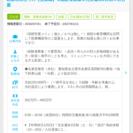
屋
正社員
職種・業種未経験OK
急募
完全週休2日制
第二新卒歓迎
情報更新日：2026/07/21
終了予定日：
2027/01/11
《深耕営業メイン｜個人ノルマは無し！》病院や教育機関を訪問
して医療機器等のご提案をします。医療の知識も身に付くお仕事
仕事内容
です◎
《経験者募集！※要普免》＜必須＞何らかの対人折衝経験がある
方＜歓迎＞相手のことを考え、コミュニケーションを大切にでき
対象と
る方も歓迎します。
なる方
◆名東営業所（本社） 愛知県名古屋市名東区高間町551番地 ⇒地
下鉄東山線「一社駅」より徒歩15分…
勤務地
月給220,000円～（一律手当を含む）※経験・年齢を考慮の上、
当社規定により優遇します。※3ヶ月の試用期間あり。期…
給与
392万円～450万円
初年度
年収
勤務
9:00～18:00（休憩60分）時間外労働有無:有※残業月平均15時間
時間
# 【年間休日125日】* 完全週休2日制（土・日）* 祝日* 有給休暇
休日
休暇
（10～20日／入社直後に1…