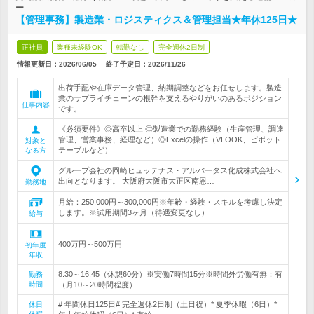
ー
【管理事務】製造業・ロジスティクス＆管理担当★年休125日★
正社員
業種未経験OK
転勤なし
完全週休2日制
情報更新日：2026/06/05
終了予定日：
2026/11/26
出荷手配や在庫データ管理、納期調整などをお任せします。製造
業のサプライチェーンの根幹を支えるやりがいのあるポジション
仕事内容
です。
《必須要件》◎高卒以上 ◎製造業での勤務経験（生産管理、調達
管理、営業事務、経理など）◎Excelの操作（VLOOK、ピポット
対象と
テーブルなど）
なる方
グループ会社の岡崎ヒュッテナス・アルバータス化成株式会社へ
出向となります。 大阪府大阪市大正区南恩…
勤務地
月給：250,000円～300,000円※年齢・経験・スキルを考慮し決定
します。※試用期間3ヶ月（待遇変更なし）
給与
400万円～500万円
初年度
年収
8:30～16:45（休憩60分）※実働7時間15分※時間外労働有無：有
勤務
時間
（月10～20時間程度）
# 年間休日125日# 完全週休2日制（土日祝）* 夏季休暇（6日）*
休日