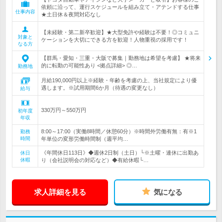
依頼に沿って、運行スケジュールを組み立て・アテンドする仕事
仕事内容
★土日休＆夜間対応なし
【未経験・第二新卒歓迎】★大型免許や経験は不要！◎コミュニ
対象と
ケーションを大切にできる方を歓迎！人物重視の採用です！
なる方
【群馬・愛知・三重・大阪で募集｜勤務地は希望を考慮】 ★将来
的に転勤の可能性あり <拠点詳細> ◎…
勤務地
月給190,000円以上※経験・年齢を考慮の上、当社規定により優
遇します。※試用期間6か月（待遇の変更なし）
給与
330万円～550万円
初年度
年収
8:00～17:00（実働8時間／休憩60分）※時間外労働有無：有※1
勤務
時間
年単位の変形労働時間制（週平均…
《年間休日113日》◆週休2日制（土日）└※土曜・連休に出勤あ
休日
休暇
り（会社説明会の対応など）◆有給休暇└…
求人詳細を見る
気になる