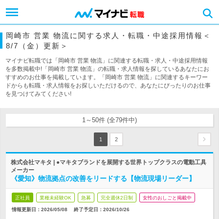
岡崎市 営業 物流に関する求人・転職・中途採用情報＜
8/7（金）更新＞
マイナビ転職では「岡崎市 営業 物流」に関連する転職・求人・中途採用情報
を多数掲載中!「岡崎市 営業 物流」の転職・求人情報を探しているあなたにお
すすめのお仕事を掲載しています。「岡崎市 営業 物流」に関連するキーワー
ドからも転職・求人情報をお探しいただけるので、あなたにぴったりのお仕事
を見つけてみてください!
1～50件 (全79件中)
1
2
株式会社マキタ | ●マキタブランドを展開する世界トップクラスの電動工具
メーカー
《愛知》物流拠点の改善をリードする【物流現場リーダー】
正社員
業種未経験OK
急募
完全週休2日制
女性のおしごと掲載中
情報更新日：2026/05/08
終了予定日：
2026/10/26