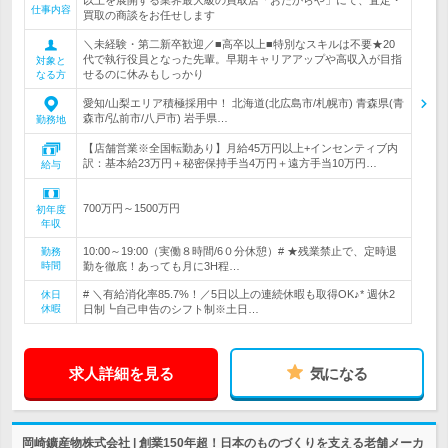
以上を展開する業界最大級の買取店「おたからや」にて、査定・
仕事内容
買取の商談をお任せします
＼未経験・第二新卒歓迎／■高卒以上■特別なスキルは不要★20
代で執行役員となった先輩。早期キャリアアップや高収入が目指
対象と
せるのに休みもしっかり
なる方
愛知/山梨エリア積極採用中！ 北海道(北広島市/札幌市) 青森県(青
森市/弘前市/八戸市) 岩手県…
勤務地
【店舗営業※全国転勤あり】月給45万円以上+インセンティブ内
訳：基本給23万円＋秘密保持手当4万円＋遠方手当10万円…
給与
700万円～1500万円
初年度
年収
10:00～19:00（実働８時間/6０分休憩）# ★残業禁止で、定時退
勤務
時間
勤を徹底！あっても月に3H程…
# ＼有給消化率85.7%！／5日以上の連続休暇も取得OK♪* 週休2
休日
休暇
日制┗自己申告のシフト制※土日…
求人詳細を見る
気になる
岡崎鑛産物株式会社 | 創業150年超！日本のものづくりを支える老舗メーカ