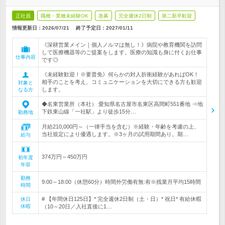
正社員
職種・業種未経験OK
急募
完全週休2日制
第二新卒歓迎
情報更新日：2026/07/21
終了予定日：
2027/01/11
《深耕営業メイン｜個人ノルマは無し！》病院や教育機関を訪問
して医療機器等のご提案をします。医療の知識も身に付くお仕事
仕事内容
です◎
《未経験歓迎！※要普免》何らかの対人折衝経験があればOK！
相手のことを考え、コミュニケーションを大切にできる方も歓迎
対象と
します。
なる方
◆名東営業所（本社） 愛知県名古屋市名東区高間町551番地 ⇒地
下鉄東山線「一社駅」より徒歩15分…
勤務地
月給210,000円～（一律手当を含む）※経験・年齢を考慮の上、
当社規定により優遇します。※3ヶ月の試用期間あり。期…
給与
374万円～450万円
初年度
年収
勤務
9:00～18:00（休憩60分）時間外労働有無:有※残業月平均15時間
時間
# 【年間休日125日】* 完全週休2日制（土・日）* 祝日* 有給休暇
休日
休暇
（10～20日／入社直後に1…