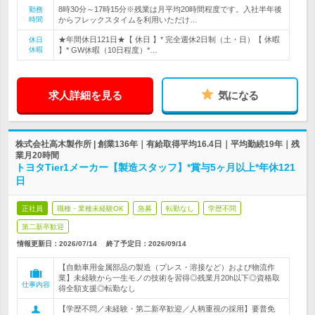
8時30分～17時15分※残業は月平均20時間程度です。入社半年後
勤務
時間
からフレックスタイムを利用いただけ…
★年間休日121日★【 休日 】* 完全週休2日制（土・日）【 休暇
休日
休暇
】* GW休暇（10日程度）*…
求人詳細を見る
気になる
株式会社高木製作所 | 創業136年｜有給取得平均16.4日｜平均勤続19年｜残
業月20時間
トヨタTier1メーカー【製造スタッフ】*賞与5ヶ月以上*年休121
日
正社員
職種・業種未経験OK
急募
転勤なし
学歴不問
第二新卒歓迎
情報更新日：2026/07/14
終了予定日：
2026/09/14
【自動車用金属部品の製造（プレス・溶接など）および物流作
業】未経験から一生モノの技術を習得◎残業月20h以下◎資格取
仕事内容
得全額支援◎転勤なし
【学歴不問／未経験・第二新卒歓迎／人柄重視の採用】要普免