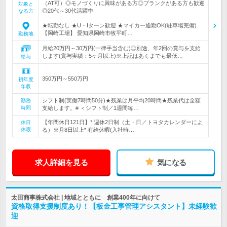
（AT可）◎モノづくりに興味がある方◎ブランクがある方も歓迎
対象と
◎20代～30代活躍中
なる方
★転勤なし ★U・Iターン歓迎 ★マイカー通勤OK(駐車場完備)
【岡崎工場】 愛知県岡崎市牧平町…
勤務地
月給20万円～30万円(一律手当含む)◎別途、年2回の賞与を支給
します(賞与実績：5ヶ月以上)※上記はあくまでも最低…
給与
350万円～550万円
初年度
年収
シフト制(実働7時間50分)★残業は月平均20時間★残業代は全額
勤務
時間
支給します。# ＜シフト制／1週間毎…
【年間休日121日】* 週休2日制（土・日／トヨタカレンダーによ
休日
休暇
る）※月8日以上* 有給休暇(入社時…
求人詳細を見る
気になる
太田商事株式会社 | 地域とともに 創業400年に向けて
資格取得支援制度あり！【板金工事管理アシスタント】未経験歓
迎