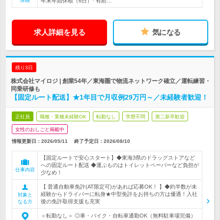
休暇
年末年始休暇（6日）* 有給…
求人詳細を見る
気になる
残り3日
株式会社マイロジ | 創業54年／東海圏で物流ネットワーク確立／運転練習・
同乗研修も
【固定ルート配送】★1年目で月収例29万円～／未経験者歓迎！
正社員
職種・業種未経験OK
転勤なし
学歴不問
第二新卒歓迎
女性のおしごと掲載中
情報更新日：2026/05/11
終了予定日：
2026/08/10
【固定ルートで安心スタート】◆東海3県のドラッグストアなど
への固定ルート配送 ◆運ぶものはトイレットペーパーなど負担が
仕事内容
少なめ！
【 普通自動車免許(AT限定可)があれば応募OK！ 】◆約半数が未
経験からドライバーに転身★中型免許をお持ちの方は優遇！入社
対象と
後の免許取得支援も充実
なる方
＜転勤なし＞ ◎車・バイク・自転車通勤OK（無料駐車場完備）