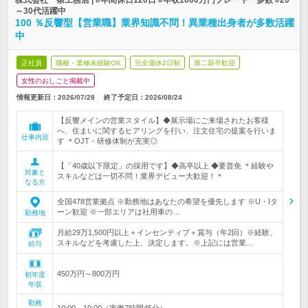
株式会社一条工務店 | #年間休日120日 #年収1000万円プレーヤー多数 #20
～30代活躍中
100 ％反響型【営業職】業界知識不問！異業種出身者が多数活躍
中
正社員
職種・業種未経験OK
完全週休2日制
第二新卒歓迎
女性のおしごと掲載中
情報更新日：2026/07/28
終了予定日：
2026/08/24
【反響メインの営業スタイル】◆展示場にご来場されたお客様
へ、住まいに関するヒアリングを行い、注文住宅の提案を行いま
仕事内容
す ＊OJT・研修体制が充実◎
【「40歳以下限定」の採用です】◆高卒以上 ◆要普免 ＊経験や
対象と
スキルなどは一切不問！業界デビュー大歓迎！＊
なる方
全国478営業拠点 ※勤務地はあなたの希望を優先します ※U・Iタ
ーン歓迎 ※一部エリアは社用車の…
勤務地
月給29万1,500円以上＋インセンティブ＋賞与（年2回）※経験、
スキルなどを考慮した上、決定します。※上記には営業…
給与
450万円～800万円
初年度
年収
勤務
10:00～19:00（実働7時間45分）