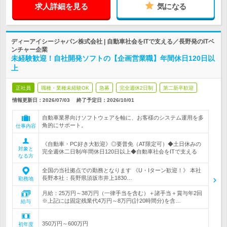
求人詳細を見る
気になる
ディーアイシージャパン株式会社 | 自動車社会をITで支える／長野発のITベ
ンチャー企業
未経験歓迎！自社開発ソフトの【企画営業職】年間休日120日以
上
正社員
職種・業種未経験OK
急募
完全週休2日制
第二新卒歓迎
情報更新日：2026/07/03
終了予定日：
2026/10/01
自動車業界向けソフトウェアを軸に、お客様のシステム運用を多
角的にサポート。
仕事内容
《自動車・PC好き大歓迎》◎要普免（AT限定可）◆土日休みの
対象と
完全週休二日制/年間休日120日以上◆自動車社会をITで支える
なる方
全国の当社拠点での勤務となります 《U・Iターン歓迎！》 本社
長野本社：長野県須坂市井上1830…
勤務地
月給：25万円～38万円（一律手当を含む）＋諸手当＋賞与年2回
※上記には固定残業代4万円～8万円(計20時間分)を含…
給与
350万円～600万円
初年度