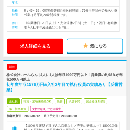
年収
8：45～18：00(実働8時間)※休憩時間：75分※時間外労働あり※
勤務
時間
残業は月平均20時間程度です。
《年間休日120日以上》* 完全週休2日制（土・日）* 祝日* 有給休
休日
休暇
暇└入社半年経過後10日付与(…
求人詳細を見る
気になる
新着
株式会社いーふらん | 4人に1人は年収1000万円以上！営業職の約98％が年
収500万円以上
初年度年収1576万円&入社2年目で執行役員の実績あり【反響営
業】
正社員
職種・業種未経験OK
急募
学歴不問
完全週休2日制
第二新卒歓迎
女性のおしごと掲載中
情報更新日：2026/06/12
終了予定日：
2026/09/10
【100%反響型で飛び込み営業なし／充実の研修あり】18000店舗