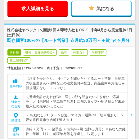
求人詳細を見る
気になる
株式会社ヤペック | ＼面接1回＆即時入社もOK／│来年4月から完全週休2日
(土日休)
既存顧客100%の【ルート営業】☆月給30万円～＋賞与4ヶ月分
正社員
職種・業種未経験OK
急募
転勤なし
学歴不問
第二新卒歓迎
情報更新日：2026/07/24
終了予定日：
2026/08/27
〈注文を受けたり、困りごとを聞いたりするルート営業〉自動車
の板金屋さんへ塗料などの注文受付や配送、商品案内をお任せ★
仕事内容
新規開拓なし・ノルマなし
＼普通免許があればOK！詳しい話を聞きたい方もぜひご応募
を！／【未経験・第二新卒歓迎】店舗スタッフや配送員など未経
対象と
験入社の先輩がほとんど
なる方
＜ 転勤なし／UIターン歓迎／マイカー通勤OK（駐車場あり）＞
愛知県西尾市永吉町175-3 ※U…
勤務地
月給30万円～ ＋ 諸手当 ＋ 賞与年2回（計4ヵ月分）※あなたの経
験、年齢、能力、前職給与等を考慮し、決定します。…
給与