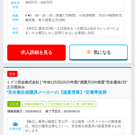
350万円～400万円
初年度
年収
# ■9：00～18：00（実働7.75時間）※休憩時間：75分※時間外労
勤務
時間
働有無：有※残業は月15時…
【休日】週休2日制／土日祝休み（土曜日は会社カレンダーによ
休日
休暇
る）※土曜日しかご訪問できないお客様に対応…
求人詳細を見る
気になる
新着
ミドリ安全株式会社 | *年休125日(2025年度)*残業月20h程度*完全週休2日*
土日祝休み
*安全衛生保護具メーカーの【提案営業】*定着率抜群
正社員
業種未経験OK
完全週休2日制
第二新卒歓迎
情報更新日：2026/06/12
終了予定日：
2026/09/10
【幅広い業界が顧客】官公庁・法人顧客（大手メーカーの製造拠
点、地元の優良企業など）へ、安全衛生保護具の提案営業をお任
仕事内容
せします。