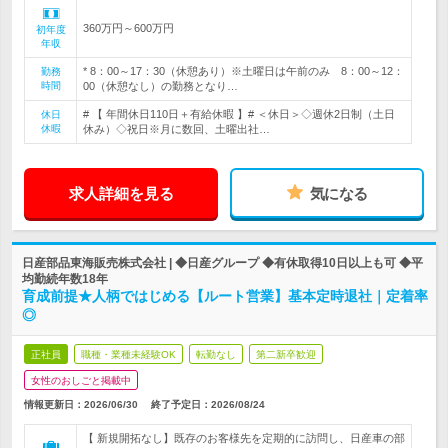
360万円～600万円
初年度
年収
* 8：00～17：30（休憩あり）※土曜日は午前のみ 8：00～12：
勤務
時間
00（休憩なし）の勤務となり…
# 【 年間休日110日＋有給休暇 】# ＜休日＞◇週休2日制（土日
休日
休暇
休み）◇祝日※月に数回、土曜出社…
求人詳細を見る
気になる
日産部品東海販売株式会社 | ◆日産グループ ◆有休取得10日以上も可 ◆平
均勤続年数18年
育成前提★人柄ではじめる【ルート営業】基本定時退社｜定着率
◎
正社員
職種・業種未経験OK
転勤なし
第二新卒歓迎
女性のおしごと掲載中
情報更新日：2026/06/30
終了予定日：
2026/08/24
【 新規開拓なし】既存のお客様先を定期的に訪問し、日産車の部