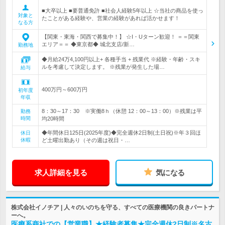
■大卒以上 ■要普通免許 ■社会人経験5年以上 ☆当社の商品を使っ
対象と
たことがある経験や、営業の経験があれば活かせます！
なる方
【関東・東海・関西で募集中！】 ☆I・Uターン歓迎！ ＝＝関東
エリア＝＝ ◆東京都◆ 城北支店/新…
勤務地
◆月給24万4,100円以上+ 各種手当 + 残業代 ※経験・年齢・スキ
ルを考慮して決定します。 ※残業が発生した場…
給与
400万円～600万円
初年度
年収
8：30～17：30 ※実働8ｈ（休憩 12：00～13：00）※残業は平
勤務
時間
均20時間
◆年間休日125日(2025年度)◆完全週休2日制(土日祝)※年３回ほ
休日
休暇
ど土曜出勤あり（その週は祝日・…
求人詳細を見る
気になる
株式会社イノチア | 人々のいのちを守る、すべての医療機関の良きパートナ
ーへ。
医療系商社での【営業職】★経験者募集★完全週休2日制※名古