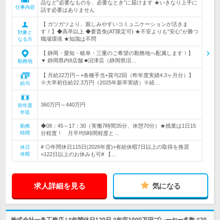
品など”必要なものを、必要なとき”に届けます ★いきなり上手に
仕事内容
話す必要はありません
【 ガツガツより、親しみやすいコミュニケーションが活きま
す！】◆高卒以上 ◆要普免(AT限定可) ★不安よりも“安心”が勝つ
対象と
職場環境 ★知識は不問
なる方
【 静岡・愛知・岐阜・三重のご希望の勤務地へ配属します！】
▼ 静岡県内8店舗 ■沼津店（静岡県沼…
勤務地
【 月給22万円～+各種手当+賞与2回（昨年度実績4.3ヶ月分）】
※大卒初任給22.3万円（2025年新卒実績）※経…
給与
360万円～440万円
初年度
年収
◆08：45～17：30（実働7時間35分、休憩70分）★残業は1日15
勤務
時間
分程度！ 月平均5時間程度と…
# ◎年間休日115日(2026年度)+有給休暇7日以上の取得を推奨
休日
休暇
=122日以上のお休みも可# 【…
求人詳細を見る
気になる