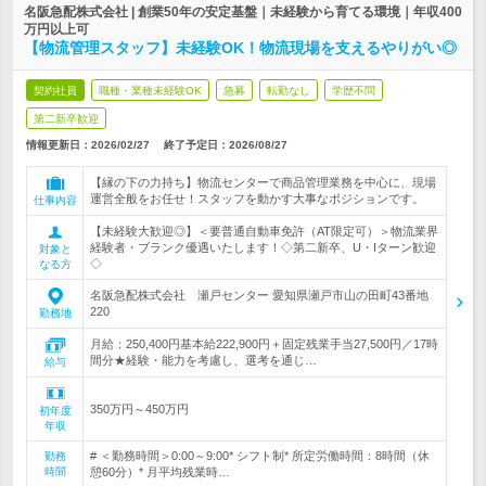
名阪急配株式会社 | 創業50年の安定基盤｜未経験から育てる環境｜年収400
万円以上可
【物流管理スタッフ】未経験OK！物流現場を支えるやりがい◎
契約社員
職種・業種未経験OK
急募
転勤なし
学歴不問
第二新卒歓迎
情報更新日：2026/02/27
終了予定日：
2026/08/27
【縁の下の力持ち】物流センターで商品管理業務を中心に、現場
運営全般をお任せ！スタッフを動かす大事なポジションです。
仕事内容
【未経験大歓迎◎】＜要普通自動車免許（AT限定可）＞物流業界
経験者・ブランク優遇いたします！◇第二新卒、U・Iターン歓迎
対象と
◇
なる方
名阪急配株式会社 瀬戸センター 愛知県瀬戸市山の田町43番地
220
勤務地
月給：250,400円基本給222,900円＋固定残業手当27,500円／17時
間分★経験・能力を考慮し、選考を通じ…
給与
350万円～450万円
初年度
年収
# ＜勤務時間＞0:00～9:00* シフト制* 所定労働時間：8時間（休
勤務
時間
憩60分）* 月平均残業時…