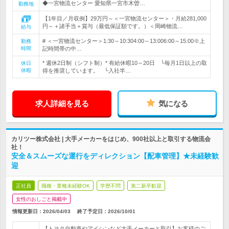
◆一宮物流センター 愛知県一宮市木曽…
勤務地
【1年目／月収例】29万円～＜一宮物流センター＞・月給281,000
円～＋諸手当＋賞与（最低保証額です。）＜岡崎物流…
給与
# ＜一宮物流センター＞1:30～10:304:00～13:006:00～15:00※上
勤務
時間
記時間帯の中…
* 週休2日制（シフト制）* 有給休暇10～20日 └毎月1日以上の取
休日
休暇
得を推奨しています。 └入社半…
求人詳細を見る
気になる
カリツー株式会社 | 大手メーカーをはじめ、900社以上と取引する物流会
社！
安全＆スムーズな運行をディレクション【配車管理】★未経験歓
迎
正社員
職種・業種未経験OK
学歴不問
第二新卒歓迎
女性のおしごと掲載中
情報更新日：2026/04/03
終了予定日：
2026/10/01
【トヨタ自動車やアイシンなど大手メーカーと取引】お客様のご