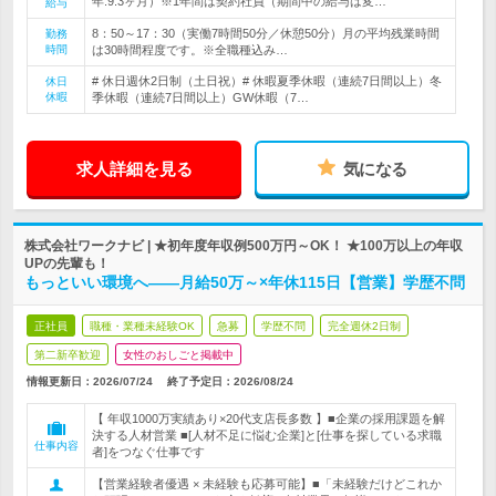
年:9.3ヶ月）※1年間は契約社員（期間中の給与は変…
給与
8：50～17：30（実働7時間50分／休憩50分）月の平均残業時間
勤務
時間
は30時間程度です。※全職種込み…
# 休日週休2日制（土日祝）# 休暇夏季休暇（連続7日間以上）冬
休日
休暇
季休暇（連続7日間以上）GW休暇（7…
求人詳細を見る
気になる
株式会社ワークナビ | ★初年度年収例500万円～OK！ ★100万以上の年収
UPの先輩も！
もっといい環境へ――月給50万～×年休115日【営業】学歴不問
正社員
職種・業種未経験OK
急募
学歴不問
完全週休2日制
第二新卒歓迎
女性のおしごと掲載中
情報更新日：2026/07/24
終了予定日：
2026/08/24
【 年収1000万実績あり×20代支店長多数 】■企業の採用課題を解
決する人材営業 ■[人材不足に悩む企業]と[仕事を探している求職
仕事内容
者]をつなぐ仕事です
【営業経験者優遇 × 未経験も応募可能】■「未経験だけどこれか