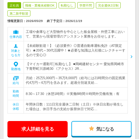
正社員
職種・業種未経験OK
転勤なし
学歴不問
完全週休2日制
第二新卒歓迎
情報更新日：2026/05/29
終了予定日：
2026/11/19
工場や倉庫など大型物件を中心とした板金屋根・外壁工事におい
て、営業から現場管理のアシスタント業務をお任せします。
仕事内容
【未経験歓迎！】《必須要件》◎普通自動車運転免許（AT限定
可）★20代～30代活躍中！★必要な知識は入社後にレクチャーす
対象と
るので安心◎
なる方
【マイカー通勤可│転勤なし】 ■岡崎建材センター 愛知県岡崎市
下青野町川原崎30 《アクセス》JR…
勤務地
月給：25万5,000円～35万8,000円（給与には21時間分の固定残業
代4万円～6万円を含みます。超過分別途支給…
給与
勤務
8:30～17:30（休憩1時間）※実働8時間※時間外労働有無：有
時間
年間休日数：111日完全週休二日制（土日）※休日出勤が発生し
休日
休暇
た場合は、休日手当の支給か振替休日で対応…
求人詳細を見る
気になる