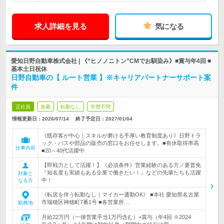
求人詳細を見る
気になる
愛知日野自動車株式会社 | 《“ヒノノニトン”CMでお馴染み》■賞与年4回 ■
基本土日祝休
日野自動車の【 ルート営業 】※キャリアパートナーサポート案
件
正社員
急募
転勤なし
学歴不問
情報更新日：2026/07/14
終了予定日：
2027/01/04
《既存客が中心｜スキルが磨ける手厚い教育制度あり》日野トラ
ック・バスや部品の販売の窓口をお任せします。■有休取得率高
仕事内容
■20～40代活躍中
【即戦力として活躍！】《必須条件》営業経験のある方／要普免
『知名度も実績もある企業で働きたい！』などの先輩たちも活躍
対象と
中！
なる方
《転居を伴う転勤なし｜マイカー通勤OK》 ■本社 愛知県名古屋
市瑞穂区神穂町7番1号 ■各営業所…
勤務地
月給22万円（一律営業手当1万円含む）+賞与（年4回 ※2024