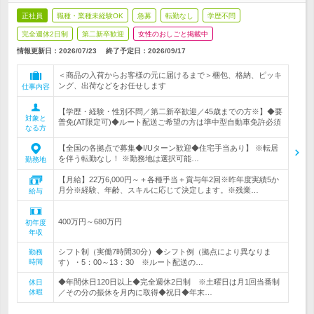
正社員
職種・業種未経験OK
急募
転勤なし
学歴不問
完全週休2日制
第二新卒歓迎
女性のおしごと掲載中
情報更新日：2026/07/23
終了予定日：
2026/09/17
＜商品の入荷からお客様の元に届けるまで＞梱包、格納、ピッキ
ング、出荷などをお任せします
仕事内容
【学歴・経験・性別不問／第二新卒歓迎／45歳までの方※】◆要
対象と
普免(AT限定可)◆ルート配送ご希望の方は準中型自動車免許必須
なる方
【全国の各拠点で募集◆I/Uターン歓迎◆住宅手当あり】 ※転居
を伴う転勤なし！ ※勤務地は選択可能…
勤務地
【月給】22万6,000円～＋各種手当＋賞与年2回※昨年度実績5か
月分※経験、年齢、スキルに応じて決定します。※残業…
給与
400万円～680万円
初年度
年収
シフト制（実働7時間30分）◆シフト例（拠点により異なりま
勤務
時間
す）・5：00～13：30 ※ルート配送の…
◆年間休日120日以上◆完全週休2日制 ※土曜日は月1回当番制
休日
休暇
／その分の振休を月内に取得◆祝日◆年末…