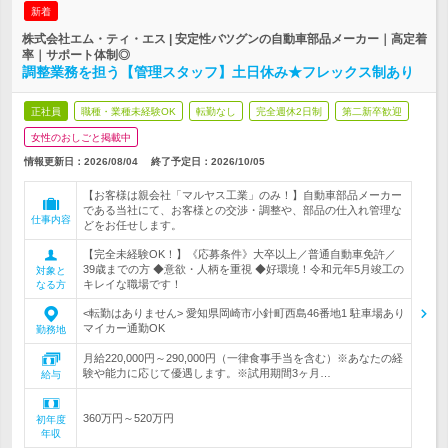
新着
株式会社エム・ティ・エス | 安定性バツグンの自動車部品メーカー｜高定着
率｜サポート体制◎
調整業務を担う【管理スタッフ】土日休み★フレックス制あり
正社員
職種・業種未経験OK
転勤なし
完全週休2日制
第二新卒歓迎
女性のおしごと掲載中
情報更新日：2026/08/04
終了予定日：
2026/10/05
【お客様は親会社「マルヤス工業」のみ！】自動車部品メーカー
である当社にて、お客様との交渉・調整や、部品の仕入れ管理な
仕事内容
どをお任せします。
【完全未経験OK！】《応募条件》大卒以上／普通自動車免許／
39歳までの方 ◆意欲・人柄を重視 ◆好環境！令和元年5月竣工の
対象と
キレイな職場です！
なる方
<転勤はありません> 愛知県岡崎市小針町西島46番地1 駐車場あり
マイカー通勤OK
勤務地
月給220,000円～290,000円（一律食事手当を含む）※あなたの経
験や能力に応じて優遇します。※試用期間3ヶ月…
給与
360万円～520万円
初年度
年収