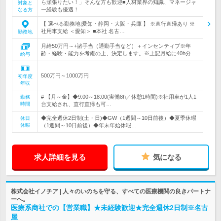
ら頑張りたい！」そんな方も歓迎■人材業界の知識、マネージャ
対象と
ー経験も優遇！
なる方
【 選べる勤務地|愛知・静岡・大阪・兵庫 】 ※直行直帰あり ※
社用車支給 ＜愛知＞ ■本社 名古…
勤務地
月給50万円～+諸手当（通勤手当など）＋インセンティブ※年
齢・経験・能力を考慮の上、決定します。※上記月給に40h分…
給与
500万円～1000万円
初年度
年収
# 【月～金】◆9:00～18:00(実働8h／休憩1時間)※社用車が1人1
勤務
時間
台支給され、直行直帰も可…
◆完全週休2日制(土・日)◆GW（1週間～10日前後）◆夏季休暇
休日
休暇
（1週間～10日前後）◆年末年始休暇…
求人詳細を見る
気になる
株式会社イノチア | 人々のいのちを守る、すべての医療機関の良きパートナ
ーへ。
医療系商社での【営業職】★未経験歓迎★完全週休2日制※名古
屋