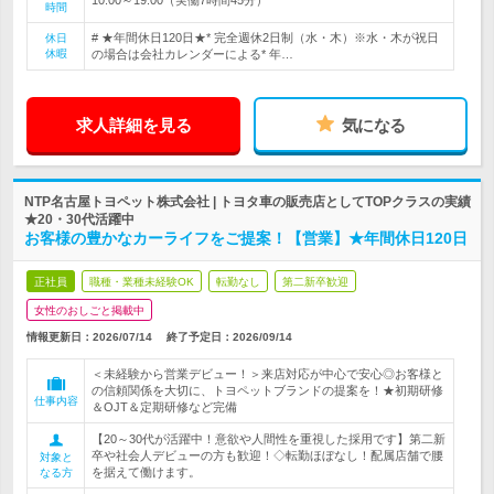
時間
# ★年間休日120日★* 完全週休2日制（水・木）※水・木が祝日
休日
休暇
の場合は会社カレンダーによる* 年…
求人詳細を見る
気になる
NTP名古屋トヨペット株式会社 | トヨタ車の販売店としてTOPクラスの実績
★20・30代活躍中
お客様の豊かなカーライフをご提案！【営業】★年間休日120日
正社員
職種・業種未経験OK
転勤なし
第二新卒歓迎
女性のおしごと掲載中
情報更新日：2026/07/14
終了予定日：
2026/09/14
＜未経験から営業デビュー！＞来店対応が中心で安心◎お客様と
の信頼関係を大切に、トヨペットブランドの提案を！★初期研修
仕事内容
＆OJT＆定期研修など完備
【20～30代が活躍中！意欲や人間性を重視した採用です】第二新
卒や社会人デビューの方も歓迎！◇転勤ほぼなし！配属店舗で腰
対象と
を据えて働けます。
なる方