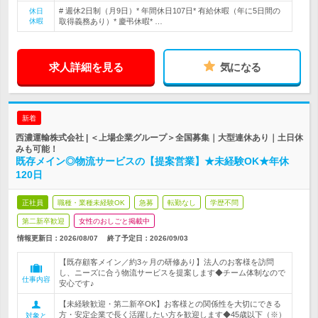
# 週休2日制（月9日）* 年間休日107日* 有給休暇（年に5日間の
休日
休暇
取得義務あり）* 慶弔休暇* …
求人詳細を見る
気になる
新着
西濃運輸株式会社 | ＜上場企業グループ＞全国募集｜大型連休あり｜土日休
みも可能！
既存メイン◎物流サービスの【提案営業】★未経験OK★年休
120日
正社員
職種・業種未経験OK
急募
転勤なし
学歴不問
第二新卒歓迎
女性のおしごと掲載中
情報更新日：2026/08/07
終了予定日：
2026/09/03
【既存顧客メイン／約3ヶ月の研修あり】法人のお客様を訪問
し、ニーズに合う物流サービスを提案します◆チーム体制なので
仕事内容
安心です♪
【未経験歓迎・第二新卒OK】お客様との関係性を大切にできる
方・安定企業で長く活躍したい方を歓迎します◆45歳以下（※）
対象と