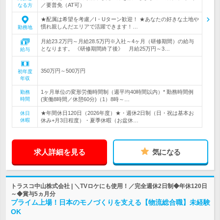
／要普免（AT可）
なる方
★配属は希望を考慮／I・Uターン歓迎！ ★あなたの好きな土地や
慣れ親しんだエリアで活躍できます！…
勤務地
月給23.2万円～月給28.5万円※入社～4ヶ月（研修期間）の給与
となります。 《研修期間終了後》 月給25万円～3…
給与
350万円～500万円
初年度
年収
1ヶ月単位の変形労働時間制（週平均40時間以内）* 勤務時間例
勤務
時間
(実働8時間／休憩60分)（1）8時～…
★年間休日120日（2026年度）★・週休2日制（日・祝は基本お
休日
休暇
休み+月3日程度）・夏季休暇（お盆休…
求人詳細を見る
気になる
トラスコ中山株式会社 | ＼TVロケにも使用！／完全週休2日制◆年休120日
～◆賞与5ヵ月分
プライム上場！日本のモノづくりを支える【物流総合職】未経験
OK