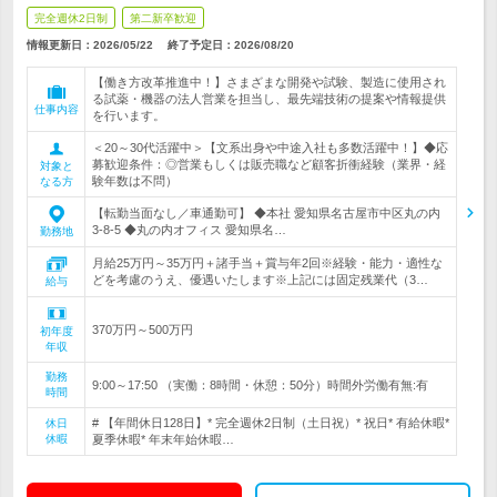
完全週休2日制
第二新卒歓迎
情報更新日：2026/05/22
終了予定日：
2026/08/20
【働き方改革推進中！】さまざまな開発や試験、製造に使用され
る試薬・機器の法人営業を担当し、最先端技術の提案や情報提供
仕事内容
を行います。
＜20～30代活躍中＞【文系出身や中途入社も多数活躍中！】◆応
募歓迎条件：◎営業もしくは販売職など顧客折衝経験（業界・経
対象と
験年数は不問）
なる方
【転勤当面なし／車通勤可】 ◆本社 愛知県名古屋市中区丸の内
3-8-5 ◆丸の内オフィス 愛知県名…
勤務地
月給25万円～35万円＋諸手当＋賞与年2回※経験・能力・適性な
どを考慮のうえ、優遇いたします※上記には固定残業代（3…
給与
370万円～500万円
初年度
年収
勤務
9:00～17:50 （実働：8時間・休憩：50分）時間外労働有無:有
時間
# 【年間休日128日】* 完全週休2日制（土日祝）* 祝日* 有給休暇*
休日
休暇
夏季休暇* 年末年始休暇…