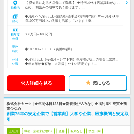
【 愛知県にある各店舗にて勤務 】 ★特例以外は店舗異動がない
ため、 馴染みの地域で長く働けます。…
勤務地
◆月給22.5万円以上+業績給+諸手当+賞与年2回(5.05ヶ月分)★年
収1000万円以上の先輩も活躍しています！※…
給与
350万円～600万円
初年度
年収
勤務
◆10：00～19：00（実働8時間）
時間
◆月9日以上（毎週月＋シフト制）※月曜が祝日の場合は営業日
休日
休暇
◆年末年始◆有給 ※取得しやすい環境です！…
求人詳細を見る
気になる
株式会社カーク | ★年間休日128日★新規飛び込みなし★福利厚生充実★残
業少なめ
創業75年の安定企業で【営業職】大学や企業、医療機関と安定取
引
正社員
職種・業種未経験OK
急募
転勤なし
学歴不問