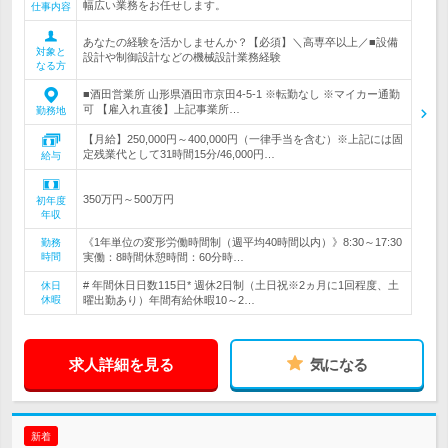
幅広い業務をお任せします。
仕事内容
あなたの経験を活かしませんか？【必須】＼高専卒以上／■設備
対象と
設計や制御設計などの機械設計業務経験
なる方
■酒田営業所 山形県酒田市京田4-5-1 ※転勤なし ※マイカー通勤
可 【雇入れ直後】上記事業所…
勤務地
【月給】250,000円～400,000円（一律手当を含む）※上記には固
定残業代として31時間15分/46,000円…
給与
350万円～500万円
初年度
年収
《1年単位の変形労働時間制（週平均40時間以内）》8:30～17:30
勤務
時間
実働：8時間休憩時間：60分時…
# 年間休日日数115日* 週休2日制（土日祝※2ヵ月に1回程度、土
休日
休暇
曜出勤あり）年間有給休暇10～2…
求人詳細を見る
気になる
新着