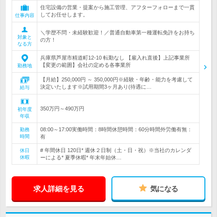
住宅設備の営業・提案から施工管理、アフターフォローまで一貫
してお任せします。
仕事内容
＼学歴不問・未経験歓迎！／普通自動車第一種運転免許をお持ち
対象と
の方！
なる方
兵庫県芦屋市精道町12-10 転勤なし 【雇入れ直後】上記事業所
【変更の範囲】会社の定める各事業所
勤務地
【月給】250,000円 ～ 350,000円※経験・年齢・能力を考慮して
決定いたします※試用期間3ヶ月あり(待遇に…
給与
350万円～490万円
初年度
年収
08:00～17:00実働時間：8時間休憩時間：60分時間外労働有無：
勤務
時間
有
# 年間休日 120日* 週休２日制（土・日・祝）※当社のカレンダ
休日
休暇
ーによる* 夏季休暇* 年末年始休…
求人詳細を見る
気になる