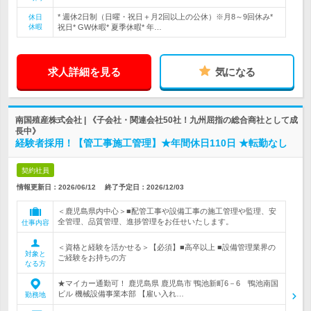
* 週休2日制（日曜・祝日＋月2回以上の公休）※月8～9回休み*
休日
休暇
祝日* GW休暇* 夏季休暇* 年…
求人詳細を見る
気になる
南国殖産株式会社 | 《子会社・関連会社50社！九州屈指の総合商社として成
長中》
経験者採用！【管工事施工管理】★年間休日110日 ★転勤なし
契約社員
情報更新日：2026/06/12
終了予定日：
2026/12/03
＜鹿児島県内中心＞■配管工事や設備工事の施工管理や監理、安
全管理、品質管理、進捗管理をお任せいたします。
仕事内容
＜資格と経験を活かせる＞【必須】■高卒以上 ■設備管理業界の
対象と
ご経験をお持ちの方
なる方
★マイカー通勤可！ 鹿児島県 鹿児島市 鴨池新町6－6 鴨池南国
ビル 機械設備事業本部 【雇い入れ…
勤務地