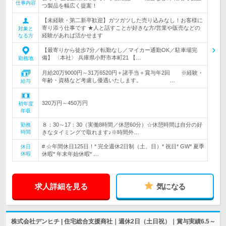
仕事内容
つ製品を幅広く提案！
【未経験・第二新卒歓迎】ガツガツした売り込みなし！お客様に
寄り添う仕事です ★人と話すことが好きな方/営業や販売などの
対象と
経験があれば活かせます
なる方
【最寄りから徒歩7分／転勤なし／マイカー通勤OK／駐車場完
備】 〈本社〉 兵庫県小野市本町21 【…
勤務地
月給20万9000円～31万6520円＋諸手当＋賞与年2回 ※経験・
年齢・資格など考慮し優遇いたします。 …
給与
320万円～450万円
初年度
年収
８：30～17：30（実働8時間／休憩60分）☆休憩時間は自分の好
勤務
時間
きなタイミングで取れます♪※時間外…
# ☆年間休日125日！* 完全週休2日制（土、日）* 祝日* GW* 夏季
休日
休暇
休暇* 年末年始休暇* …
求人詳細を見る
気になる
株式会社デンヒチ | 住宅総合支援商社｜週休2日（土日祝）｜賞与実績6.5～