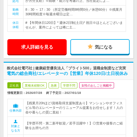
か月分支給）※経験・能力を考慮の上、当社規定によ…
給与
8：30 ～ 17：30 （所定労働時間8時間0分／休憩60分）※残業月
勤務
時間
30時間程度※毎週水曜日は定…
# 【年間休日120日】* 週休2日制(土日)* 祝日※ほとんどございま
休日
休暇
せんが、案件によっては稀に土…
求人詳細を見る
気になる
株式会社電巧社 | 健康経営優良法人「ブライト500」退職金制度など充実
電気の総合商社/エレベーターの【営業】年休120日/土日祝休み
正社員
業種未経験OK
急募
学歴不問
女性のおしごと掲載中
情報更新日：2026/07/28
終了予定日：
2027/01/18
【残業月20hほど/資格取得支援制度あり】マンションやオフィス
ビル等のエレベーターのリニューアル提案をお任せします！人の
仕事内容
命や暮らしの質に直結！
【学歴不問・第二新卒歓迎／若手活躍中！】◎営業や接客のご経
対象と
験をお持ちの方
なる方