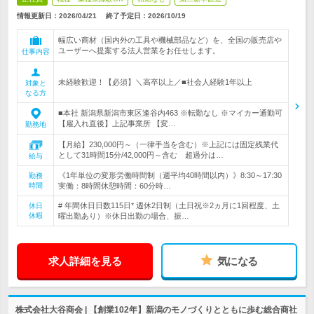
情報更新日：2026/04/21
終了予定日：
2026/10/19
幅広い商材（国内外の工具や機械部品など）を、全国の販売店や
ユーザーへ提案する法人営業をお任せします。
仕事内容
未経験歓迎！【必須】＼高卒以上／■社会人経験1年以上
対象と
なる方
■本社 新潟県新潟市東区逢谷内463 ※転勤なし ※マイカー通勤可
【雇入れ直後】上記事業所 【変…
勤務地
【月給】230,000円～（一律手当を含む）※上記には固定残業代
として31時間15分/42,000円～含む 超過分は…
給与
《1年単位の変形労働時間制（週平均40時間以内）》8:30～17:30
勤務
時間
実働：8時間休憩時間：60分時…
# 年間休日日数115日* 週休2日制（土日祝※2ヵ月に1回程度、土
休日
休暇
曜出勤あり）※休日出勤の場合、振…
求人詳細を見る
気になる
株式会社大谷商会 | 【創業102年】新潟のモノづくりとともに歩む総合商社