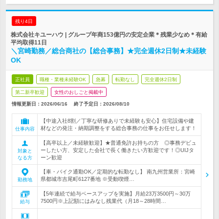
残り4日
株式会社キユーハウ | グループ年商153億円の安定企業＊残業少なめ＊有給
平均取得11日
＼宮崎勤務／総合商社の【総合事務】★完全週休2日制★未経験
OK
正社員
職種・業種未経験OK
急募
転勤なし
完全週休2日制
第二新卒歓迎
女性のおしごと掲載中
情報更新日：2026/06/16
終了予定日：
2026/08/10
【中途入社8割／丁寧な研修ありで未経験も安心】住宅設備や建
材などの発注・納期調整をする総合事務の仕事をお任せします！
仕事内容
【高卒以上／未経験歓迎】★普通免許お持ちの方 ◎事務デビュ
ーしたい方、安定した会社で長く働きたい方歓迎です！◎UIJタ
対象と
ーン歓迎
なる方
【車・バイク通勤OK／定期的な転勤なし】 南九州営業所：宮崎
県都城市吉尾町6127番地 ※受動喫煙…
勤務地
【5年連続で給与ベースアップを実施】月給23万3500円～30万
7500円※上記額にはみなし残業代（月18～28時間…
給与