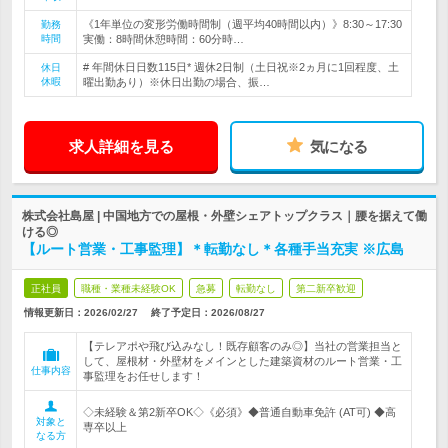
《1年単位の変形労働時間制（週平均40時間以内）》8:30～17:30
勤務
時間
実働：8時間休憩時間：60分時…
# 年間休日日数115日* 週休2日制（土日祝※2ヵ月に1回程度、土
休日
休暇
曜出勤あり）※休日出勤の場合、振…
求人詳細を見る
気になる
株式会社島屋 | 中国地方での屋根・外壁シェアトップクラス｜腰を据えて働
ける◎
【ルート営業・工事監理】＊転勤なし＊各種手当充実 ※広島
正社員
職種・業種未経験OK
急募
転勤なし
第二新卒歓迎
情報更新日：2026/02/27
終了予定日：
2026/08/27
【テレアポや飛び込みなし！既存顧客のみ◎】当社の営業担当と
して、屋根材・外壁材をメインとした建築資材のルート営業・工
仕事内容
事監理をお任せします！
◇未経験＆第2新卒OK◇《必須》◆普通自動車免許 (AT可) ◆高
対象と
専卒以上
なる方