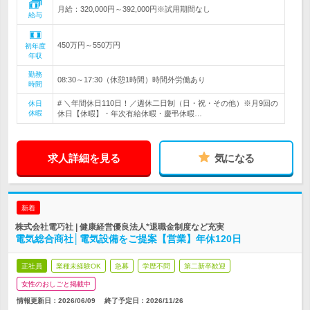
月給：320,000円～392,000円※試用期間なし
給与
450万円～550万円
初年度
年収
勤務
08:30～17:30（休憩1時間）時間外労働あり
時間
# ＼年間休日110日！／週休二日制（日・祝・その他）※月9回の
休日
休暇
休日【休暇】・年次有給休暇・慶弔休暇…
求人詳細を見る
気になる
新着
株式会社電巧社 | 健康経営優良法人*退職金制度など充実
電気総合商社│電気設備をご提案【営業】年休120日
正社員
業種未経験OK
急募
学歴不問
第二新卒歓迎
女性のおしごと掲載中
情報更新日：2026/06/09
終了予定日：
2026/11/26