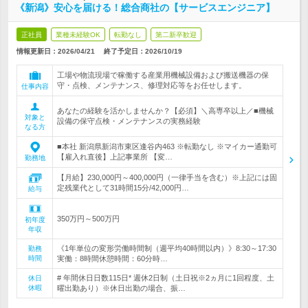
《新潟》安心を届ける！総合商社の【サービスエンジニア】
正社員
業種未経験OK
転勤なし
第二新卒歓迎
情報更新日：2026/04/21
終了予定日：
2026/10/19
工場や物流現場で稼働する産業用機械設備および搬送機器の保
守・点検、メンテナンス、修理対応等をお任せします。
仕事内容
あなたの経験を活かしませんか？【必須】＼高専卒以上／■機械
対象と
設備の保守点検・メンテナンスの実務経験
なる方
■本社 新潟県新潟市東区逢谷内463 ※転勤なし ※マイカー通勤可
【雇入れ直後】上記事業所 【変…
勤務地
【月給】230,000円～400,000円（一律手当を含む）※上記には固
定残業代として31時間15分/42,000円…
給与
350万円～500万円
初年度
年収
《1年単位の変形労働時間制（週平均40時間以内）》8:30～17:30
勤務
時間
実働：8時間休憩時間：60分時…
# 年間休日日数115日* 週休2日制（土日祝※2ヵ月に1回程度、土
休日
休暇
曜出勤あり）※休日出勤の場合、振…