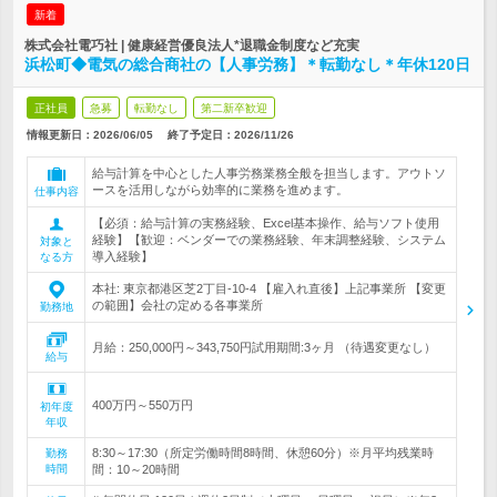
新着
株式会社電巧社 | 健康経営優良法人*退職金制度など充実
浜松町◆電気の総合商社の【人事労務】＊転勤なし＊年休120日
正社員
急募
転勤なし
第二新卒歓迎
情報更新日：2026/06/05
終了予定日：
2026/11/26
給与計算を中心とした人事労務業務全般を担当します。アウトソ
ースを活用しながら効率的に業務を進めます。
仕事内容
【必須：給与計算の実務経験、Excel基本操作、給与ソフト使用
経験】【歓迎：ベンダーでの業務経験、年末調整経験、システム
対象と
導入経験】
なる方
本社: 東京都港区芝2丁目-10-4 【雇入れ直後】上記事業所 【変更
の範囲】会社の定める各事業所
勤務地
月給：250,000円～343,750円試用期間:3ヶ月 （待遇変更なし）
給与
400万円～550万円
初年度
年収
8:30～17:30（所定労働時間8時間、休憩60分）※月平均残業時
勤務
時間
間：10～20時間