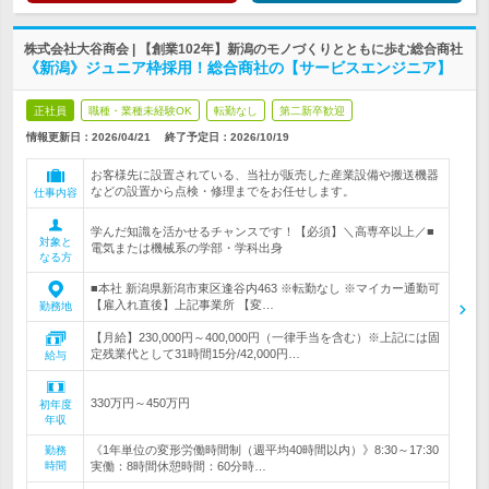
株式会社大谷商会 | 【創業102年】新潟のモノづくりとともに歩む総合商社
《新潟》ジュニア枠採用！総合商社の【サービスエンジニア】
正社員
職種・業種未経験OK
転勤なし
第二新卒歓迎
情報更新日：2026/04/21
終了予定日：
2026/10/19
お客様先に設置されている、当社が販売した産業設備や搬送機器
などの設置から点検・修理までをお任せします。
仕事内容
学んだ知識を活かせるチャンスです！【必須】＼高専卒以上／■
対象と
電気または機械系の学部・学科出身
なる方
■本社 新潟県新潟市東区逢谷内463 ※転勤なし ※マイカー通勤可
【雇入れ直後】上記事業所 【変…
勤務地
【月給】230,000円～400,000円（一律手当を含む）※上記には固
定残業代として31時間15分/42,000円…
給与
330万円～450万円
初年度
年収
《1年単位の変形労働時間制（週平均40時間以内）》8:30～17:30
勤務
時間
実働：8時間休憩時間：60分時…