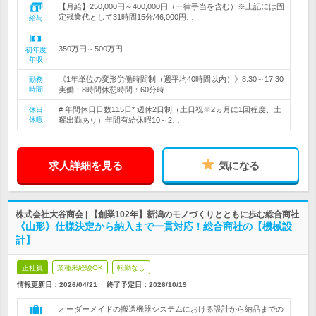
【月給】250,000円～400,000円（一律手当を含む）※上記には固
定残業代として31時間15分/46,000円…
給与
350万円～500万円
初年度
年収
《1年単位の変形労働時間制（週平均40時間以内）》8:30～17:30
勤務
時間
実働：8時間休憩時間：60分時…
# 年間休日日数115日* 週休2日制（土日祝※2ヵ月に1回程度、土
休日
休暇
曜出勤あり）年間有給休暇10～2…
求人詳細を見る
気になる
株式会社大谷商会 | 【創業102年】新潟のモノづくりとともに歩む総合商社
《山形》仕様決定から納入まで一貫対応！総合商社の【機械設
計】
正社員
業種未経験OK
転勤なし
情報更新日：2026/04/21
終了予定日：
2026/10/19
オーダーメイドの搬送機器システムにおける設計から納品までの