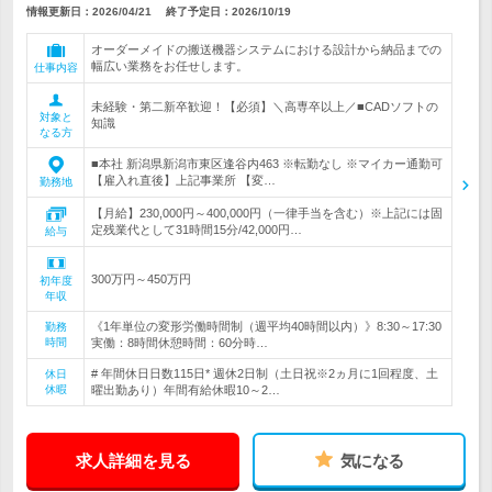
情報更新日：2026/04/21
終了予定日：
2026/10/19
オーダーメイドの搬送機器システムにおける設計から納品までの
幅広い業務をお任せします。
仕事内容
未経験・第二新卒歓迎！【必須】＼高専卒以上／■CADソフトの
対象と
知識
なる方
■本社 新潟県新潟市東区逢谷内463 ※転勤なし ※マイカー通勤可
【雇入れ直後】上記事業所 【変…
勤務地
【月給】230,000円～400,000円（一律手当を含む）※上記には固
定残業代として31時間15分/42,000円…
給与
300万円～450万円
初年度
年収
《1年単位の変形労働時間制（週平均40時間以内）》8:30～17:30
勤務
時間
実働：8時間休憩時間：60分時…
# 年間休日日数115日* 週休2日制（土日祝※2ヵ月に1回程度、土
休日
休暇
曜出勤あり）年間有給休暇10～2…
求人詳細を見る
気になる