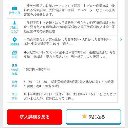
【東芝代理店の営業パーソンとして活躍！】ビルや商業施設で使
われる電気設備（受変電設備・空調・エレベーターなど）の提案
仕事内容
営業をお任せします。
【学歴不問】＜必須＞法人営業経験／何らかの顧客折衝経験＜歓
迎＞要普免／有形商材のBtoB営業経験／施工管理経験／建設・不
対象と
動産業界での実務経験
なる方
＜当面転勤なし／芝公園駅より徒歩5分・大門駅より徒歩9分＞
本社 東京都港区芝2-10-4 【雇入…
勤務地
◆月給26万円～35万円＋諸手当＋賞与年2回（過去実績計4か月分
支給）※経験・能力を考慮の上、当社規定により優遇しま…
給与
450万円～560万円
初年度
年収
8：30 ～ 17：30 （所定労働時間8時間0分／休憩60分）# ※時間
勤務
時間
外労働：有# ※毎週水曜日…
# 【年間休日120日】* 週休2日制（土日休み）* 祝日※ほとんどご
休日
休暇
ざいませんが、案件によっては稀…
求人詳細を見る
気になる