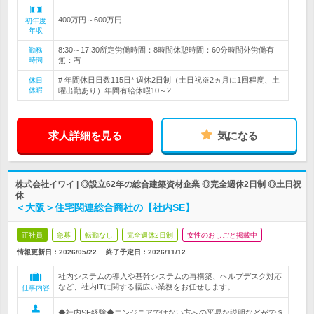
400万円～600万円
初年度
年収
8:30～17:30所定労働時間：8時間休憩時間：60分時間外労働有
勤務
時間
無：有
# 年間休日日数115日* 週休2日制（土日祝※2ヵ月に1回程度、土
休日
休暇
曜出勤あり）年間有給休暇10～2…
求人詳細を見る
気になる
株式会社イワイ | ◎設立62年の総合建築資材企業 ◎完全週休2日制 ◎土日祝
休
＜大阪＞住宅関連総合商社の【社内SE】
正社員
急募
転勤なし
完全週休2日制
女性のおしごと掲載中
情報更新日：2026/05/22
終了予定日：
2026/11/12
社内システムの導入や基幹システムの再構築、ヘルプデスク対応
など、社内ITに関する幅広い業務をお任せします。
仕事内容
◆社内SE経験◆エンジニアではない方への平易な説明などができ