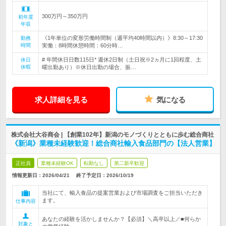
300万円～350万円
初年度
年収
《1年単位の変形労働時間制（週平均40時間以内）》8:30～17:30
勤務
時間
実働：8時間休憩時間：60分時…
# 年間休日日数115日* 週休2日制（土日祝※2ヵ月に1回程度、土
休日
休暇
曜出勤あり）※休日出勤の場合、振…
求人詳細を見る
気になる
株式会社大谷商会 | 【創業102年】新潟のモノづくりとともに歩む総合商社
《新潟》業種未経験歓迎！総合商社輸入食品部門の【法人営業】
正社員
業種未経験OK
転勤なし
第二新卒歓迎
情報更新日：2026/04/21
終了予定日：
2026/10/19
当社にて、輸入食品の提案営業および市場調査をご担当いただき
ます。
仕事内容
あなたの経験を活かしませんか？【必須】＼高卒以上／■何らか
対象と