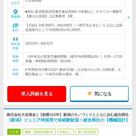
の営業経験
なる方
■本社 新潟県新潟市東区逢谷内463 ※転勤なし ※マイカー通勤可
【雇入れ直後】上記事業所 【変…
勤務地
【月給】230,000円～400,000円（一律手当を含む）※上記には固
定残業代として31時間15分/42,000円…
給与
320万円～600万円
初年度
年収
《1年単位の変形労働時間制（週平均40時間以内）》8:30～17:30
勤務
時間
実働：8時間休憩時間：60分時…
# 年間休日日数115日* 週休2日制（土日祝※2ヵ月に1回程度、土
休日
休暇
曜出勤あり）※休日出勤の場合、振…
求人詳細を見る
気になる
株式会社大谷商会 | 【創業102年】新潟のモノづくりとともに歩む総合商社
《新潟》ジュニア枠採用で未経験歓迎！総合商社の【機械設計】
正社員
職種・業種未経験OK
転勤なし
第二新卒歓迎