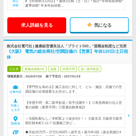
# 【年間休日125日】* 週休2日制（土・日）* 祝日* 年間有給休暇*
休日
休暇
夏季休暇* 年末年始休暇…
求人詳細を見る
気になる
株式会社電巧社 | 健康経営優良法人「ブライト500」*退職金制度など充実
《大阪》 電気の総合商社/空調設備の【営業】年休120日/土日祝
休
正社員
業種未経験OK
急募
学歴不問
第二新卒歓迎
情報更新日：2026/07/28
終了予定日：
2027/01/18
【専門性を高める】施工会社に対して、ビル・施設・店舗での空
調設備の企画提案をお任せします。
仕事内容
【学歴不問・第二新卒歓迎／若手活躍中！】◎有形商材の法人営
対象と
業の経験（業界不問）◎普通自動車免許
なる方
＜当面転勤なし／本町駅より徒歩0分！＞ 大阪支店 大阪府大阪市
西区靱本町1-11-7 信濃橋三井ビ…
勤務地
◆月給25万円～37万5,000円＋諸手当＋賞与年2回（過去実績計4