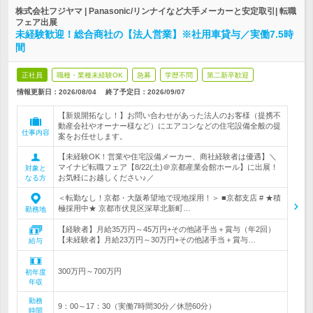
株式会社フジヤマ | Panasonic/リンナイなど大手メーカーと安定取引| 転職
フェア出展
未経験歓迎！総合商社の【法人営業】※社用車貸与／実働7.5時
間
正社員
職種・業種未経験OK
急募
学歴不問
第二新卒歓迎
情報更新日：2026/08/04
終了予定日：
2026/09/07
【新規開拓なし！】お問い合わせがあった法人のお客様（提携不
動産会社やオーナー様など）にエアコンなどの住宅設備全般の提
仕事内容
案をお任せします。
【未経験OK！営業や住宅設備メーカー、商社経験者は優遇】＼
マイナビ転職フェア【8/22(土)＠京都産業会館ホール】に出展！
対象と
お気軽にお越しください♪／
なる方
＜転勤なし！京都・大阪希望地で現地採用！＞ ■京都支店 # ★積
極採用中★ 京都市伏見区深草北新町…
勤務地
【経験者】月給35万円～45万円+その他諸手当＋賞与（年2回）
【未経験者】月給23万円～30万円+その他諸手当＋賞与…
給与
300万円～700万円
初年度
年収
勤務
9：00～17：30（実働7時間30分／休憩60分）
時間