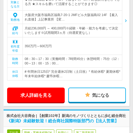
対象と
る方 ★スキルを磨いて活躍することができます◎
なる方
大阪府大阪市福島区福島7-20-1 JMFビル大阪福島02 14F 【雇入
れ直後】上記事業所 【変…
勤務地
月給236,000円 ～ 400,000円※経験・年齢・能力を考慮して決定
いたします※試用期間3ヵ月（待遇変更なし）
給与
350万円～600万円
初年度
年収
08：30～17：30（実働時間：7時間45分）休憩時間：75分（12：
勤務
時間
00～13：00・15：00…
# 年間休日125日* 完全週休2日制（土日祝）* 有給休暇* 夏期休暇*
休日
休暇
年末年始休暇* 慶弔休暇…
求人詳細を見る
気になる
株式会社大谷商会 | 【創業102年】新潟のモノづくりとともに歩む総合商社
《新潟》未経験歓迎！総合商社国際特販部門の【法人営業】
正社員
職種・業種未経験OK
転勤なし
第二新卒歓迎