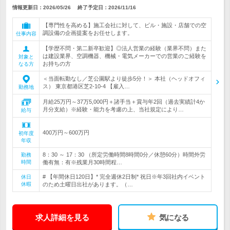
情報更新日：2026/05/26
終了予定日：
2026/11/16
【専門性を高める】施工会社に対して、ビル・施設・店舗での空
調設備の企画提案をお任せします。
仕事内容
【学歴不問・第二新卒歓迎】◎法人営業の経験（業界不問）また
は建設業界、空調機器、機械・電気メーカーでの営業のご経験を
対象と
お持ちの方
なる方
＜当面転勤なし／芝公園駅より徒歩5分！＞ 本社（ヘッドオフィ
ス） 東京都港区芝2-10-4 【雇入…
勤務地
月給25万円～37万5,000円＋諸手当＋賞与年2回（過去実績計4か
月分支給）※経験・能力を考慮の上、当社規定により…
給与
400万円～600万円
初年度
年収
8：30 ～ 17：30 （所定労働時間8時間0分／休憩60分）時間外労
勤務
時間
働有無：有※残業月30時間程…
# 【年間休日120日】* 完全週休2日制* 祝日※年3回社内イベント
休日
休暇
のため土曜日出社があります。（…
求人詳細を見る
気になる