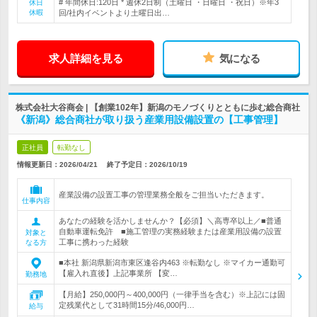
# 年間休日:120日 * 週休2日制（土曜日 ・日曜日 ・祝日）※年3
休日
休暇
回/社内イベントより土曜日出…
求人詳細を見る
気になる
株式会社大谷商会 | 【創業102年】新潟のモノづくりとともに歩む総合商社
《新潟》総合商社が取り扱う産業用設備設置の【工事管理】
正社員
転勤なし
情報更新日：2026/04/21
終了予定日：
2026/10/19
産業設備の設置工事の管理業務全般をご担当いただきます。
仕事内容
あなたの経験を活かしませんか？【必須】＼高専卒以上／■普通
自動車運転免許 ■施工管理の実務経験または産業用設備の設置
対象と
工事に携わった経験
なる方
■本社 新潟県新潟市東区逢谷内463 ※転勤なし ※マイカー通勤可
【雇入れ直後】上記事業所 【変…
勤務地
【月給】250,000円～400,000円（一律手当を含む）※上記には固
定残業代として31時間15分/46,000円…
給与