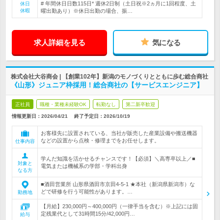
# 年間休日日数115日* 週休2日制（土日祝※2ヵ月に1回程度、土
休日
休暇
曜出勤あり）※休日出勤の場合、振…
求人詳細を見る
気になる
株式会社大谷商会 | 【創業102年】新潟のモノづくりとともに歩む総合商社
《山形》ジュニア枠採用！総合商社の【サービスエンジニア】
正社員
職種・業種未経験OK
転勤なし
第二新卒歓迎
情報更新日：2026/04/21
終了予定日：
2026/10/19
お客様先に設置されている、当社が販売した産業設備や搬送機器
などの設置から点検・修理までをお任せします。
仕事内容
学んだ知識を活かせるチャンスです！【必須】＼高専卒以上／■
対象と
電気または機械系の学部・学科出身
なる方
■酒田営業所 山形県酒田市京田4-5-1 ★本社（新潟県新潟市）な
どで研修を行う可能性があります。…
勤務地
【月給】230,000円～400,000円（一律手当を含む）※上記には固
定残業代として31時間15分/42,000円…
給与