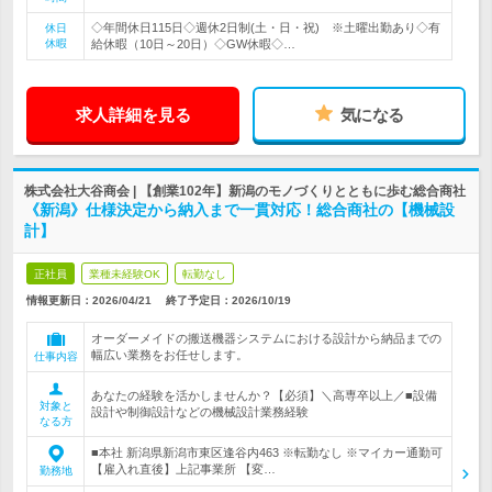
◇年間休日115日◇週休2日制(土・日・祝) ※土曜出勤あり◇有
休日
休暇
給休暇（10日～20日）◇GW休暇◇…
求人詳細を見る
気になる
株式会社大谷商会 | 【創業102年】新潟のモノづくりとともに歩む総合商社
《新潟》仕様決定から納入まで一貫対応！総合商社の【機械設
計】
正社員
業種未経験OK
転勤なし
情報更新日：2026/04/21
終了予定日：
2026/10/19
オーダーメイドの搬送機器システムにおける設計から納品までの
幅広い業務をお任せします。
仕事内容
あなたの経験を活かしませんか？【必須】＼高専卒以上／■設備
対象と
設計や制御設計などの機械設計業務経験
なる方
■本社 新潟県新潟市東区逢谷内463 ※転勤なし ※マイカー通勤可
【雇入れ直後】上記事業所 【変…
勤務地