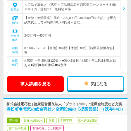
＼広島で募集／ 《広島》広島県広島市西区商工センター 6-8-58
※マイカー通勤OK！無料駐車場…
勤務地
【大学・大学院卒】月給：220,000円~300,000円※上記には固定
残業代として20時間/28,000円分～含む…
給与
240万円～450万円
初年度
年収
8：00～17：20【実働】8時間【休憩】80分【時間外労働有無】
勤務
時間
有
# 広島 ＜年間休日120日＞■週休2日制 (土日)※年に5回土曜出勤
休日
休暇
あり■祝日■有給休暇 ■特別休…
求人詳細を見る
気になる
株式会社電巧社 | 健康経営優良法人「ブライト500」*退職金制度など充実
浜松町◆電気の総合商社／空調設備の【提案営業】（既存中心）
正社員
業種未経験OK
急募
学歴不問
完全週休2日制
第二新卒歓迎
女性のおしごと掲載中