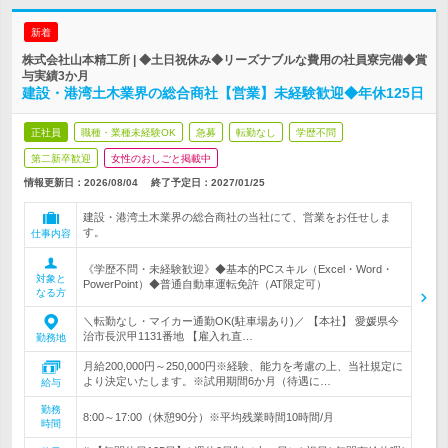
新着
株式会社山本精工所 | ◆土日祝休み◆リーズナブルな費用の社員寮完備◆賞
与実績3か月
建設・港湾土木業界の総合商社【営業】未経験歓迎◆年休125日
正社員
職種・業種未経験OK
急募
転勤なし
学歴不問
第二新卒歓迎
女性のおしごと掲載中
情報更新日：2026/08/04
終了予定日：
2027/01/25
建設・港湾土木業界の総合商社の当社にて、営業をお任せしま
す。
仕事内容
《学歴不問・未経験歓迎》◆基本的PCスキル（Excel・Word・
対象と
PowerPoint）◆普通自動車運転免許（AT限定可）
なる方
＼転勤なし・マイカー通勤OK(駐車場あり)／ 【本社】 愛媛県今
治市長沢甲1131番地 【雇入れ直…
勤務地
月給200,000円～250,000円※経験、能力を考慮の上、当社規定に
より決定いたします。※試用期間6か月（待遇に…
給与
勤務
8:00～17:00（休憩90分）※平均残業時間10時間/月
時間