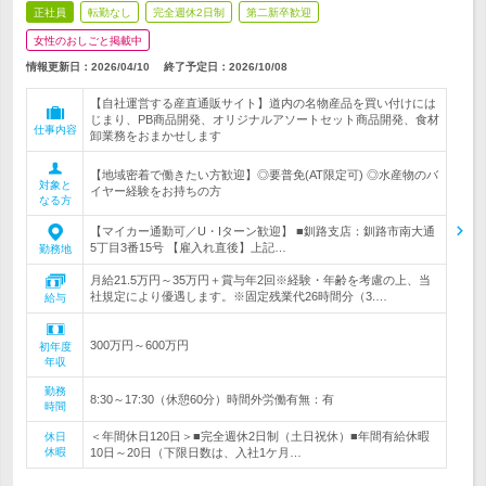
正社員
転勤なし
完全週休2日制
第二新卒歓迎
女性のおしごと掲載中
情報更新日：2026/04/10
終了予定日：
2026/10/08
【自社運営する産直通販サイト】道内の名物産品を買い付けには
じまり、PB商品開発、オリジナルアソートセット商品開発、食材
仕事内容
卸業務をおまかせします
【地域密着で働きたい方歓迎】◎要普免(AT限定可) ◎水産物のバ
対象と
イヤー経験をお持ちの方
なる方
【マイカー通勤可／U・Iターン歓迎】 ■釧路支店：釧路市南大通
5丁目3番15号 【雇入れ直後】上記…
勤務地
月給21.5万円～35万円＋賞与年2回※経験・年齢を考慮の上、当
社規定により優遇します。※固定残業代26時間分（3.…
給与
300万円～600万円
初年度
年収
勤務
8:30～17:30（休憩60分）時間外労働有無：有
時間
＜年間休日120日＞■完全週休2日制（土日祝休）■年間有給休暇
休日
休暇
10日～20日（下限日数は、入社1ケ月…