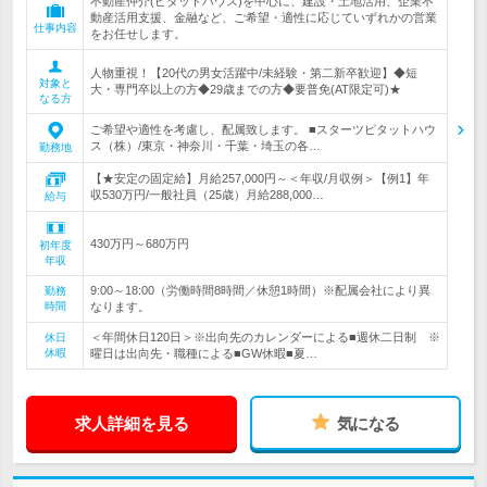
不動産仲介(ピタットハウス)を中心に、建設・土地活用、企業不
動産活用支援、金融など、ご希望・適性に応じていずれかの営業
仕事内容
をお任せします。
人物重視！【20代の男女活躍中/未経験・第二新卒歓迎】◆短
対象と
大・専門卒以上の方◆29歳までの方◆要普免(AT限定可)★
なる方
ご希望や適性を考慮し、配属致します。 ■スターツピタットハウ
ス（株）/東京・神奈川・千葉・埼玉の各…
勤務地
【★安定の固定給】月給257,000円～＜年収/月収例＞【例1】年
収530万円/一般社員（25歳）月給288,000…
給与
430万円～680万円
初年度
年収
9:00～18:00（労働時間8時間／休憩1時間）※配属会社により異
勤務
時間
なります。
＜年間休日120日＞※出向先のカレンダーによる■週休二日制 ※
休日
休暇
曜日は出向先・職種による■GW休暇■夏…
求人詳細を見る
気になる