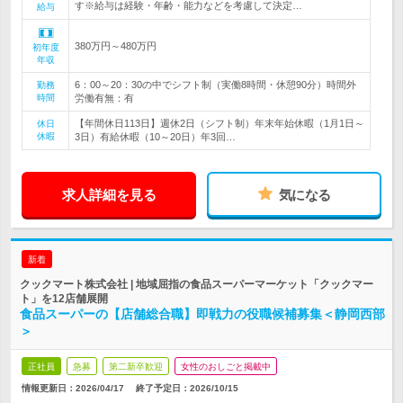
す※給与は経験・年齢・能力などを考慮して決定…
給与
380万円～480万円
初年度
年収
6：00～20：30の中でシフト制（実働8時間・休憩90分）時間外
勤務
時間
労働有無：有
【年間休日113日】週休2日（シフト制）年末年始休暇（1月1日～
休日
休暇
3日）有給休暇（10～20日）年3回…
求人詳細を見る
気になる
新着
クックマート株式会社 | 地域屈指の食品スーパーマーケット「クックマー
ト」を12店舗展開
食品スーパーの【店舗総合職】即戦力の役職候補募集＜静岡西部
＞
正社員
急募
第二新卒歓迎
女性のおしごと掲載中
情報更新日：2026/04/17
終了予定日：
2026/10/15