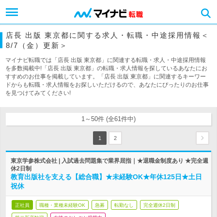
店長 出版 東京都に関する求人・転職・中途採用情報＜
8/7（金）更新＞
マイナビ転職では「店長 出版 東京都」に関連する転職・求人・中途採用情報
を多数掲載中!「店長 出版 東京都」の転職・求人情報を探しているあなたにお
すすめのお仕事を掲載しています。「店長 出版 東京都」に関連するキーワー
ドからも転職・求人情報をお探しいただけるので、あなたにぴったりのお仕事
を見つけてみてください!
1～50件 (全61件中)
1
2
東京学参株式会社 | 入試過去問題集で業界屈指｜★退職金制度あり ★完全週
休2日制
教育出版社を支える【総合職】★未経験OK★年休125日★土日
祝休
正社員
職種・業種未経験OK
急募
転勤なし
完全週休2日制