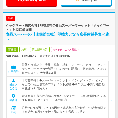
新着
クックマート株式会社 | 地域屈指の食品スーパーマーケット「クックマー
ト」を12店舗展開
食品スーパーの【店舗総合職】即戦力となる店長候補募集＜豊川
＞
正社員
急募
第二新卒歓迎
女性のおしごと掲載中
情報更新日：2026/04/17
終了予定日：
2026/10/15
希望を考慮の上、青果・鮮魚・精肉・デリカベーカリー・グロッ
サリー・チェッカー部門のいずれかに配属し、販売業務などをお
仕事内容
任せします！ ★年休113日
【応募条件】◆スーパーマーケット・ドラッグストア・コンビニ
などの小売店舗でのマネジメント経験 ◆高卒以上 ◆要普通自動
対象と
車免許（AT限定可）
なる方
愛知県豊川市内の店舗いずれか ※マイカー・自転車通勤OK ※当
面転勤無し クックマート 本野町店…
勤務地
月給242,400円～278,400円※上記給与は入社時点での給与金額で
す※給与は経験・年齢・能力などを考慮して決定…
給与