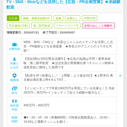
TV・SNS・Webなどを活用した【広告・PR企画営業】★未経験
歓迎
正社員
職種・業種未経験OK
急募
転勤なし
学歴不問
完全週休2日制
第二新卒歓迎
リモートワーク可
女性のおしごと掲載中
情報更新日：2026/07/21
終了予定日：
2026/09/07
WEB・SNS・CMなど、多彩なジャンルのメディアを活用した広
告・PR施策などを企画提案 ★有名人やアニメとのコラボも可
仕事内容
能！
【現在6割が20代/男女活躍中】★広告の知識は不問！業界未経
験・第二新卒歓迎 ★ほぼ全員が異業種出身⇒チャレンジ精神＆
対象と
成長意欲に期待した採用です
なる方
【転居を伴う転勤なし／「上野駅」より徒歩3分】 ■上野本社 東
京都台東区東上野4-8-1 TIXT…
勤務地
【インセンティブで年収1000万円を実現している先輩も！】月給
28万円～35万円+インセンティブあり※経験や能力など…
給与
400万円～600万円
初年度
年収
◆9：00～18：00（実働8時間）◎時差出勤制度あり。10:00～
勤務
時間
19:00など通勤ラッシュを避け…