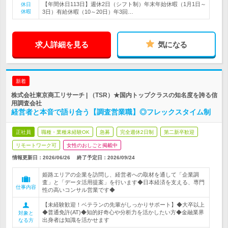
【年間休日113日】週休2日（シフト制）年末年始休暇（1月1日～
休日
休暇
3日）有給休暇（10～20日）年3回…
求人詳細を見る
気になる
新着
株式会社東京商工リサーチ | （TSR）★国内トップクラスの知名度を誇る信
用調査会社
経営者と本音で語り合う【調査営業職】◎フレックスタイム制
正社員
職種・業種未経験OK
急募
完全週休2日制
第二新卒歓迎
リモートワーク可
女性のおしごと掲載中
情報更新日：2026/06/26
終了予定日：
2026/09/24
姫路エリアの企業を訪問し、経営者への取材を通して「企業調
査」と「データ活用提案」を行います◆日本経済を支える、専門
仕事内容
性の高いコンサル営業です◆
【未経験歓迎！ベテランの先輩がしっかりサポート】◆大卒以上
◆普通免許(AT)◆知的好奇心や分析力を活かしたい方◆金融業界
対象と
出身者は知識を活かせます
なる方