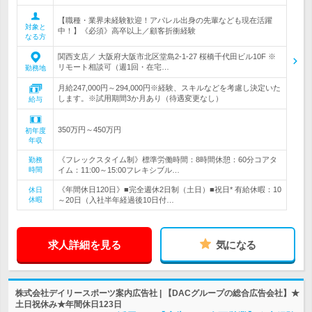
【職種・業界未経験歓迎！アパレル出身の先輩なども現在活躍
対象と
中！】《必須》高卒以上／顧客折衝経験
なる方
関西支店／ 大阪府大阪市北区堂島2‐1‐27 桜橋千代田ビル10F ※
リモート相談可（週1回・在宅…
勤務地
月給247,000円～294,000円※経験、スキルなどを考慮し決定いた
します。※試用期間3か月あり（待遇変更なし）
給与
350万円～450万円
初年度
年収
《フレックスタイム制》標準労働時間：8時間休憩：60分コアタ
勤務
時間
イム：11:00～15:00フレキシブル…
《年間休日120日》■完全週休2日制（土日）■祝日* 有給休暇：10
休日
休暇
～20日（入社半年経過後10日付…
求人詳細を見る
気になる
株式会社デイリースポーツ案内広告社 | 【DACグループの総合広告会社】★
土日祝休み★年間休日123日