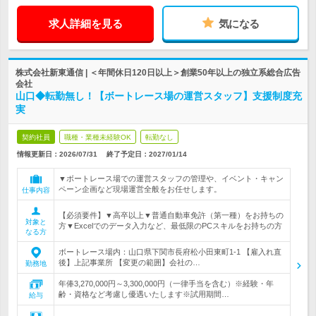
求人詳細を見る
気になる
株式会社新東通信 | ＜年間休日120日以上＞創業50年以上の独立系総合広告
会社
山口◆転勤無し！【ボートレース場の運営スタッフ】支援制度充
実
契約社員
職種・業種未経験OK
転勤なし
情報更新日：2026/07/31
終了予定日：
2027/01/14
▼ボートレース場での運営スタッフの管理や、イベント・キャン
ペーン企画など現場運営全般をお任せします。
仕事内容
【必須要件】▼高卒以上▼普通自動車免許（第一種）をお持ちの
対象と
方▼Excelでのデータ入力など、最低限のPCスキルをお持ちの方
なる方
ボートレース場内：山口県下関市長府松小田東町1-1 【雇入れ直
後】上記事業所 【変更の範囲】会社の…
勤務地
年俸3,270,000円～3,300,000円（一律手当を含む）※経験・年
齢・資格など考慮し優遇いたします※試用期間…
給与