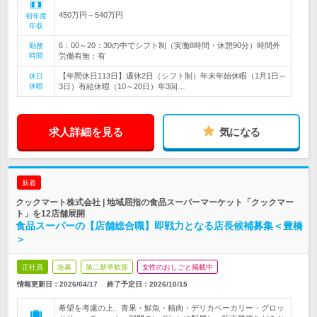
450万円～540万円
初年度
年収
6：00～20：30の中でシフト制（実働8時間・休憩90分）時間外
勤務
時間
労働有無：有
【年間休日113日】週休2日（シフト制）年末年始休暇（1月1日～
休日
休暇
3日）有給休暇（10～20日）年3回…
求人詳細を見る
気になる
新着
クックマート株式会社 | 地域屈指の食品スーパーマーケット「クックマー
ト」を12店舗展開
食品スーパーの【店舗総合職】即戦力となる店長候補募集＜豊橋
＞
正社員
急募
第二新卒歓迎
女性のおしごと掲載中
情報更新日：2026/04/17
終了予定日：
2026/10/15
希望を考慮の上、青果・鮮魚・精肉・デリカベーカリー・グロッ