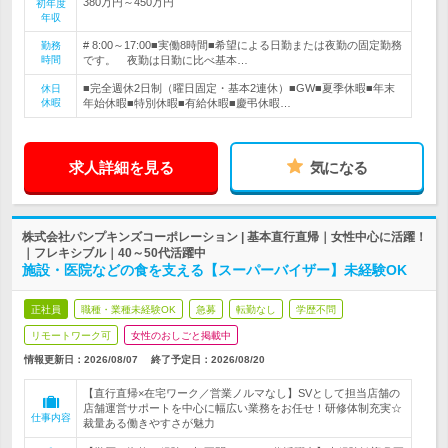
380万円～450万円
初年度
年収
# 8:00～17:00■実働8時間■希望による日勤または夜勤の固定勤務
勤務
時間
です。 夜勤は日勤に比べ基本…
■完全週休2日制（曜日固定・基本2連休）■GW■夏季休暇■年末
休日
休暇
年始休暇■特別休暇■有給休暇■慶弔休暇…
求人詳細を見る
気になる
株式会社パンプキンズコーポレーション | 基本直行直帰｜女性中心に活躍！
｜フレキシブル｜40～50代活躍中
施設・医院などの食を支える【スーパーバイザー】未経験OK
正社員
職種・業種未経験OK
急募
転勤なし
学歴不問
リモートワーク可
女性のおしごと掲載中
情報更新日：2026/08/07
終了予定日：
2026/08/20
【直行直帰×在宅ワーク／営業ノルマなし】SVとして担当店舗の
店舗運営サポートを中心に幅広い業務をお任せ！研修体制充実☆
仕事内容
裁量ある働きやすさが魅力