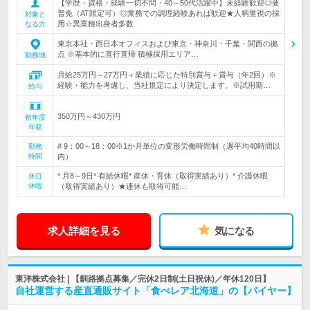
【学歴・資格・経験一切不問・40～50代活躍中】未経験歓迎◎要
普免（AT限定可）◎業務での調理経験あれば歓迎★人柄重視の採
対象と
用☆異業種出身者多数
なる方
東京本社・西日本オフィスおよび東京・神奈川・千葉・関西の拠
点 ※基本的に直行直帰 積極採用エリア…
勤務地
月給25万円～27万円＋業績に応じた特別賞与＋賞与（年2回）※
経験・能力を考慮し、当社規定により決定します。※試用期…
給与
350万円～430万円
初年度
年収
# 9：00～18：00※1か月単位の変形労働時間制（週平均40時間以
勤務
時間
内）
* 月8～9日* 有給休暇* 産休・育休（取得実績あり）* 介護休暇
休日
休暇
（取得実績あり）★連休も取得可能…
求人詳細を見る
気になる
東洋株式会社 | 【釧路拠点募集／完休2日制(土日祝休)／年休120日】
自社運営する産直通販サイト「食べレア北海道」の【バイヤー】