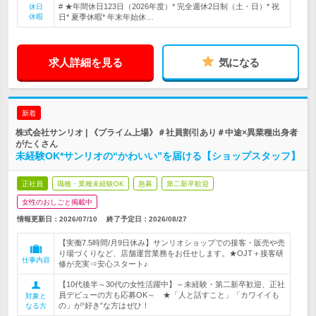
# ★年間休日123日（2026年度）* 完全週休2日制（土・日）* 祝
休日
休暇
日* 夏季休暇* 年末年始休…
求人詳細を見る
気になる
新着
株式会社サンリオ | 《プライム上場》＃社員割引あり＃中途×異業種出身者
がたくさん
未経験OK*サンリオの“かわいい”を届ける【ショップスタッフ】
正社員
職種・業種未経験OK
急募
第二新卒歓迎
女性のおしごと掲載中
情報更新日：2026/07/10
終了予定日：
2026/08/27
【実働7.5時間/月9日休み】サンリオショップでの接客・販売や売
り場づくりなど、店舗運営業務をお任せします。★OJT＋接客研
仕事内容
修が充実⇒安心スタート♪
【10代後半～30代の女性活躍中】～未経験・第二新卒歓迎、正社
員デビューの方も応募OK～ ★「人と話すこと」「カワイイも
対象と
の」が“好き”な方はぜひ！
なる方