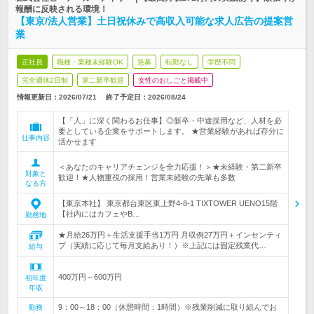
報酬に反映される環境！
【東京/法人営業】土日祝休みで高収入可能な求人広告の提案営
業
正社員
職種・業種未経験OK
急募
転勤なし
学歴不問
完全週休2日制
第二新卒歓迎
女性のおしごと掲載中
情報更新日：2026/07/21
終了予定日：
2026/08/24
【「人」に深く関わるお仕事】◎新卒・中途採用など、人材を必
要としている企業をサポートします。 ★営業経験があれば存分に
仕事内容
活かせます
＜あなたのキャリアチェンジを全力応援！＞★未経験・第二新卒
対象と
歓迎！★人物重視の採用！営業未経験の先輩も多数
なる方
【東京本社】 東京都台東区東上野4-8-1 TIXTOWER UENO15階
【社内にはカフェやB…
勤務地
★月給26万円＋生活支援手当1万円 月収例27万円＋インセンティ
ブ（実績に応じて毎月支給あり！）※上記には固定残業代…
給与
400万円～600万円
初年度
年収
9：00～18：00（休憩時間：1時間）※残業削減に取り組んでお
勤務