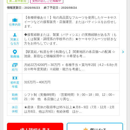
第二新卒歓迎
女性のおしごと掲載中
情報更新日：2026/06/23
終了予定日：
2026/08/24
【各種研修あり！】旬の高品質なフルーツを使用したケーキやス
イーツなどの接客販売・店舗運営、またはパティシエをお任せし
仕事内容
ます。
◆接客経験または、製菓（パティシエ）の実務経験がある方（も
しくは製菓・調理系の学校卒の方）★ケーキやフルーツが好きな
対象と
方をお待ちしています。
なる方
【駅直結／転居を伴う転勤なし】 関東地区の各店舗への配属 ☆
池袋、新宿など積極採用中☆ ※希望を考…
勤務地
月給22万4200円～30万円 ＋ 各種手当 + 賞与年2回（4.2～6.8か月
分※昨年度実績）※経験・能力を考慮し…
給与
315万円～400万円
初年度
年収
シフト制（実働8時間）〈営業時間〉9：00～18：00、12：00～
勤務
時間
21：00 他 各店舗により異な…
★産休・育休の取得率は95％以上★月8～9日（7月・12月・2月
休日
休暇
は月8日、他は月9日）有給休暇 ほか…