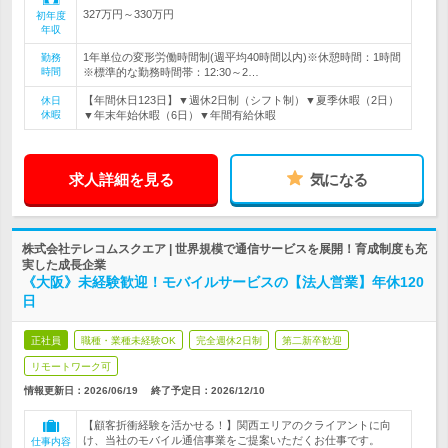
327万円～330万円
初年度
年収
1年単位の変形労働時間制(週平均40時間以内)※休憩時間：1時間
勤務
時間
※標準的な勤務時間帯：12:30～2…
【年間休日123日】▼週休2日制（シフト制）▼夏季休暇（2日）
休日
休暇
▼年末年始休暇（6日）▼年間有給休暇
求人詳細を見る
気になる
株式会社テレコムスクエア | 世界規模で通信サービスを展開！育成制度も充
実した成長企業
《大阪》未経験歓迎！モバイルサービスの【法人営業】年休120
日
正社員
職種・業種未経験OK
完全週休2日制
第二新卒歓迎
リモートワーク可
情報更新日：2026/06/19
終了予定日：
2026/12/10
【顧客折衝経験を活かせる！】関西エリアのクライアントに向
け、当社のモバイル通信事業をご提案いただくお仕事です。
仕事内容