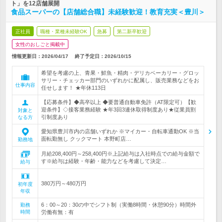
ト」を12店舗展開
食品スーパーの【店舗総合職】未経験歓迎！教育充実＜豊川＞
正社員
職種・業種未経験OK
急募
第二新卒歓迎
女性のおしごと掲載中
情報更新日：2026/04/17
終了予定日：
2026/10/15
希望を考慮の上、青果・鮮魚・精肉・デリカベーカリー・グロッ
サリー・チェッカー部門のいずれかに配属し、販売業務などをお
仕事内容
任せします！ ★年休113日
【応募条件】◆高卒以上 ◆要普通自動車免許（AT限定可）【歓
迎条件】◇接客業務経験 ★年3回3連休取得制度あり★従業員割
対象と
引制度あり
なる方
愛知県豊川市内の店舗いずれか ※マイカー・自転車通勤OK ※当
面転勤無し クックマート 本野町店…
勤務地
月給208,400円～258,400円※上記給与は入社時点での給与金額で
す※給与は経験・年齢・能力などを考慮して決定…
給与
380万円～480万円
初年度
年収
6：00～20：30の中でシフト制（実働8時間・休憩90分）時間外
勤務
時間
労働有無：有