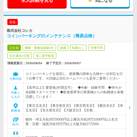
求人詳細を見る
気になる
新着
株式会社コレカ
コインパーキングのメンテナンス（簡易点検）
正社員
職種・業種未経験OK
急募
転勤なし
学歴不問
完全週休2日制
第二新卒歓迎
情報更新日：2026/08/04
終了予定日：
2026/09/07
コインパーキングを巡回し、精算機の簡単な点検や一次対応を行
う仕事です。※詳細は当社ホームページも是非ご参照ください
仕事内容
【高卒以上】要普免(AT限定可） ◆年齢・経験不問 ◆99％が
未経験スタートです！ ◆飲食業界等の異業種からの転職者が多数
対象と
活躍しています！
なる方
【東京北支店】【東京南支店】【東京西支店】【横浜支社】【埼
玉支店】【名古屋支店】【大阪支社】【京都…
勤務地
都内・埼玉月給28万5000円以上横浜月給28万1000円以上名古
屋・京都・滋賀月給28万円以上大阪月給27万500…
給与