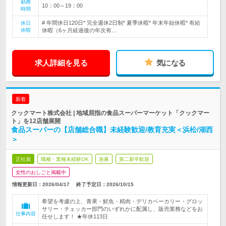
勤務
10：00～19：00
時間
# 年間休日120日* 完全週休2日制* 夏季休暇* 年末年始休暇* 有給
休日
休暇
休暇（6ヶ月経過後の年次有…
求人詳細を見る
気になる
新着
クックマート株式会社 | 地域屈指の食品スーパーマーケット「クックマー
ト」を12店舗展開
食品スーパーの【店舗総合職】未経験歓迎/教育充実＜浜松/湖西
＞
正社員
職種・業種未経験OK
急募
第二新卒歓迎
女性のおしごと掲載中
情報更新日：2026/04/17
終了予定日：
2026/10/15
希望を考慮の上、青果・鮮魚・精肉・デリカベーカリー・グロッ
サリー・チェッカー部門のいずれかに配属し、販売業務などをお
仕事内容
任せします！ ★年休113日