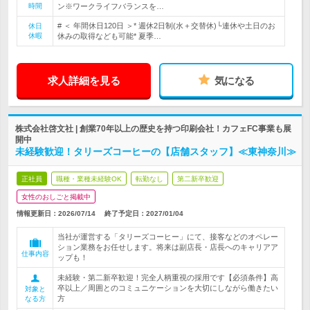
時間
ン※ワークライフバランスを…
# ＜ 年間休日120日 ＞* 週休2日制(水＋交替休)└連休や土日のお
休日
休暇
休みの取得なども可能* 夏季…
求人詳細を見る
気になる
株式会社啓文社 | 創業70年以上の歴史を持つ印刷会社！カフェFC事業も展
開中
未経験歓迎！タリーズコーヒーの【店舗スタッフ】≪東神奈川≫
正社員
職種・業種未経験OK
転勤なし
第二新卒歓迎
女性のおしごと掲載中
情報更新日：2026/07/14
終了予定日：
2027/01/04
当社が運営する「タリーズコーヒー」にて、接客などのオペレー
ション業務をお任せします。将来は副店長・店長へのキャリアア
仕事内容
ップも！
未経験・第二新卒歓迎！完全人柄重視の採用です【必須条件】高
卒以上／周囲とのコミュニケーションを大切にしながら働きたい
対象と
方
なる方