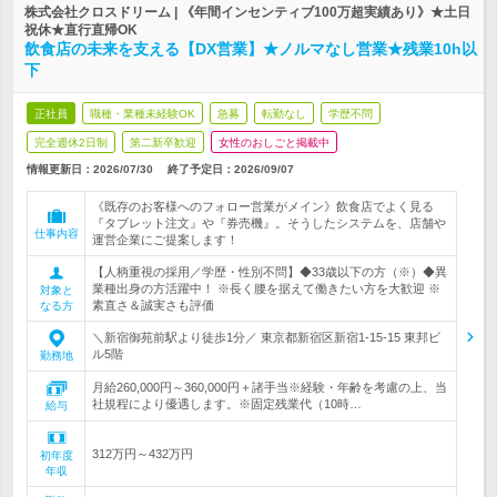
株式会社クロスドリーム | 《年間インセンティブ100万超実績あり》★土日
祝休★直行直帰OK
飲食店の未来を支える【DX営業】★ノルマなし営業★残業10h以
下
正社員
職種・業種未経験OK
急募
転勤なし
学歴不問
完全週休2日制
第二新卒歓迎
女性のおしごと掲載中
情報更新日：2026/07/30
終了予定日：
2026/09/07
《既存のお客様へのフォロー営業がメイン》飲食店でよく見る
『タブレット注文』や『券売機』。そうしたシステムを、店舗や
仕事内容
運営企業にご提案します！
【人柄重視の採用／学歴・性別不問】◆33歳以下の方（※）◆異
業種出身の方活躍中！ ※長く腰を据えて働きたい方を大歓迎 ※
対象と
素直さ＆誠実さも評価
なる方
＼新宿御苑前駅より徒歩1分／ 東京都新宿区新宿1-15-15 東邦ビ
ル5階
勤務地
月給260,000円～360,000円＋諸手当※経験・年齢を考慮の上、当
社規程により優遇します。※固定残業代（10時…
給与
312万円～432万円
初年度
年収