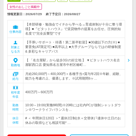
女性のおしごと掲載中
情報更新日：2026/07/29
終了予定日：
2026/08/27
【本部研修・勉強会でイチから学べる→育成体制が十分に整う環
境】■『ピタットハウス』で賃貸物件の提案をお任せ。圧倒的知
仕事内容
名度で“完全反響型”です
【手厚いサポート・待遇！第二新卒歓迎】■30歳以下の方(※) ■
要普免(AT限定可) ■高卒以上 ■大手グループならではの研修制度
対象と
& 多彩なキャリアパス
なる方
【 「名古屋駅」から徒歩3分の好立地 】 ▼ピタットハウス名古
屋駅西口店 愛知県名古屋市中村区椿町…
勤務地
月給260,000円～400,000円＋各種手当+賞与年2回※年齢、経験、
能力を考慮の上、優遇します。※試用期間6ヶ…
給与
400万円～600万円
初年度
年収
10:00～19:00(実働8時間)※20時には社内PCが強制シャットダウ
勤務
時間
ン※ワークライフバランスを…
# ＜ 年間休日120日 ＞* 週休2日制(水＋交替休)└連休や土日のお
休日
休暇
休みの取得なども相談可能* …