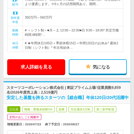
より優遇します。※6ヶ月の試用期間あり。期間…
給与
350万円～560万円
初年度
年収
# ＜シフト制＞■月～土 13:00～22:00■日 9:00～18:00* 所定労働
勤務
時間
時間:8時間*…
# ★年間休日105日＋季節休暇15日＝年間120日のお休み* 週休2
休日
休暇
日制（シフト制）* 年次有給休…
求人詳細を見る
気になる
スターツコーポレーション株式会社 | 東証プライム上場/ 従業員数9,859
名/2026年度売上高：2,519億円
安定した基盤を誇るスターツの【総合職】年休120日/20代活躍中
正社員
職種・業種未経験OK
急募
完全週休2日制
第二新卒歓迎
女性のおしごと掲載中
情報更新日：2026/07/22
終了予定日：
2026/08/27