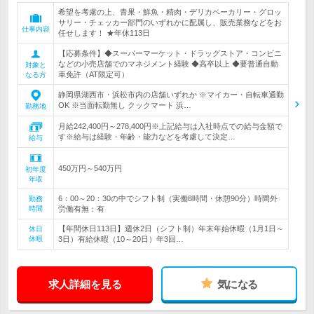
希望を考慮の上、青果・鮮魚・精肉・デリカベーカリー・グロッ
サリー・チェッカー部門のいずれかに配属し、販売業務などをお
仕事内容
任せします！ ★年休113日
【応募条件】◆スーパーマーケット・ドラッグストア・コンビニ
などの小売店舗でのマネジメント経験 ◆高卒以上 ◆要普通自動
対象と
車免許（AT限定可）
なる方
静岡県湖西市・浜松市内の店舗いずれか ※マイカー・自転車通勤
OK ※当面転勤無し クックマート 浜…
勤務地
月給242,400円～278,400円※上記給与は入社時点での給与金額で
す※給与は経験・年齢・能力などを考慮して決定…
給与
450万円～540万円
初年度
年収
6：00～20：30の中でシフト制（実働8時間・休憩90分）時間外
勤務
時間
労働有無：有
【年間休日113日】週休2日（シフト制）年末年始休暇（1月1日～
休日
休暇
3日）有給休暇（10～20日）年3回…
求人詳細を見る
気になる