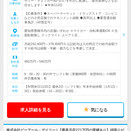
サリー・チェッカー部門のいずれかに配属し、販売業務などをお
仕事内容
任せします！ ★年休113日
【応募条件】◆スーパーマーケット・ドラッグストア・コンビニ
などの小売店舗でのマネジメント経験 ◆高卒以上 ◆要普通自動
対象と
車免許（AT限定可）
なる方
愛知県豊橋市内の店舗いずれか ※マイカー・自転車通勤OK ※当
面転勤無し クックマート ユーアイ店…
勤務地
月給242,400円～278,400円※上記給与は入社時点での給与金額で
す※給与は経験・年齢・能力などを考慮して決定…
給与
450万円～540万円
初年度
年収
6：00～20：30の中でシフト制（実働8時間・休憩90分）※時間
勤務
時間
外労働有無：有
【年間休日113日】週休2日（シフト制）年末年始休暇（1月1日～
休日
休暇
3日）有給休暇（10～20日）年3回…
求人詳細を見る
気になる
株式会社ピーアール・デイリー | 【最高月収271万円の実績あり】頑張りが