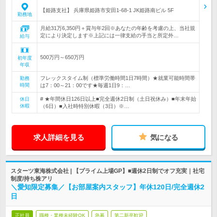
【姫路支社】 兵庫県姫路市安田1-68-1 JK姫路南ビル 5F
勤務地
月給31万6,350円＋賞与年2回※あなたの年齢を考慮の上、当社規
定により決定します※上記には一律支給の手当と所定外…
給与
500万円～650万円
初年度
年収
フレックスタイム制（標準労働時間1日7時間）★就業可能時間帯
勤務
時間
は7：00～21：00です★毎週1日9：…
# ★年間休日126日以上■完全週休2日制（土日祝休み）■年末年始
休日
休暇
（6日）■入社時特別休暇（3日）※…
求人詳細を見る
気になる
スターツ東海株式会社 | 【プライム上場GP】■週休2日制でオフ充実｜社宅
制度/持ち株アリ
＼愛知限定募集／【お部屋案内スタッフ】年休120日/完全週休2
日
正社員
職種・業種未経験OK
急募
第二新卒歓迎