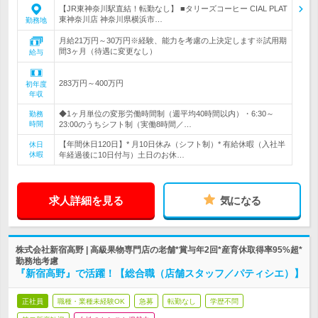
【JR東神奈川駅直結！転勤なし】 ■タリーズコーヒー CIAL PLAT
東神奈川店 神奈川県横浜市…
勤務地
月給21万円～30万円※経験、能力を考慮の上決定します※試用期
間3ヶ月（待遇に変更なし）
給与
283万円～400万円
初年度
年収
◆1ヶ月単位の変形労働時間制（週平均40時間以内）・6:30～
勤務
時間
23:00のうちシフト制（実働8時間／…
【年間休日120日】* 月10日休み（シフト制）* 有給休暇（入社半
休日
休暇
年経過後に10日付与）土日のお休…
求人詳細を見る
気になる
株式会社新宿高野 | 高級果物専門店の老舗*賞与年2回*産育休取得率95%超*
勤務地考慮
『新宿高野』で活躍！【総合職（店舗スタッフ／パティシエ）】
正社員
職種・業種未経験OK
急募
転勤なし
学歴不問