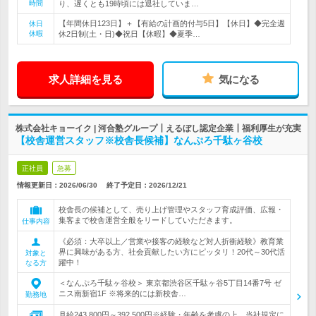
時間
り、遅くとも19時頃には退社していま…
【年間休日123日】＋【有給の計画的付与5日】【休日】◆完全週
休日
休暇
休2日制(土・日)◆祝日【休暇】◆夏季…
求人詳細を見る
気になる
株式会社キョーイク | 河合塾グループ┃えるぼし認定企業┃福利厚生が充実
【校舎運営スタッフ※校舎長候補】なんぷろ千駄ヶ谷校
正社員
急募
情報更新日：2026/06/30
終了予定日：
2026/12/21
校舎長の候補として、売り上げ管理やスタッフ育成評価、広報・
集客まで校舎運営全般をリードしていただきます。
仕事内容
《必須：大卒以上／営業や接客の経験など対人折衝経験》教育業
界に興味がある方、社会貢献したい方にピッタリ！20代～30代活
対象と
躍中！
なる方
＜なんぷろ千駄ヶ谷校＞ 東京都渋谷区千駄ヶ谷5丁目14番7号 ゼ
ニス南新宿1F ※将来的には新校舎…
勤務地
月給243,800円～392,500円※経験・年齢を考慮の上、当社規定に