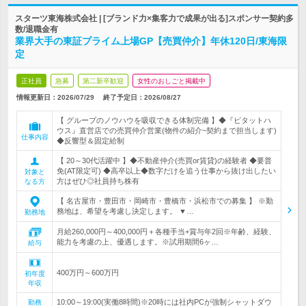
スターツ東海株式会社 | [ブランド力×集客力で成果が出る]スポンサー契約多
数/退職金有
業界大手の東証プライム上場GP【売買仲介】年休120日/東海限
定
正社員
急募
第二新卒歓迎
女性のおしごと掲載中
情報更新日：2026/07/29
終了予定日：
2026/08/27
【 グループのノウハウを吸収できる体制完備 】◆『ピタットハ
ウス』直営店での売買仲介営業(物件の紹介~契約まで担当します)
仕事内容
◆反響型＆固定給制
【 20～30代活躍中 】◆不動産仲介(売買or賃貸)の経験者 ◆要普
免(AT限定可) ◆高卒以上◆数字だけを追う仕事から抜け出したい
対象と
方はぜひ◎社員持ち株有
なる方
【 名古屋市・豊田市・岡崎市・豊橋市・浜松市での募集 】 ※勤
務地は、希望を考慮し決定します。 ▼…
勤務地
月給260,000円～400,000円＋各種手当+賞与年2回※年齢、経験、
能力を考慮の上、優遇します。※試用期間6ヶ…
給与
400万円～600万円
初年度
年収
10:00～19:00(実働8時間)※20時には社内PCが強制シャットダウ
勤務