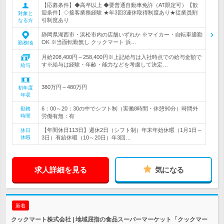
【応募条件】◆高卒以上 ◆要普通自動車免許（AT限定可）【歓
迎条件】◇接客業務経験 ★年3回3連休取得制度あり★従業員割
対象と
引制度あり
なる方
静岡県湖西市・浜松市内の店舗いずれか ※マイカー・自転車通勤
OK ※当面転勤無し クックマート 浜…
勤務地
月給208,400円～258,400円※上記給与は入社時点での給与金額で
す※給与は経験・年齢・能力などを考慮して決定…
給与
380万円～480万円
初年度
年収
6：00～20：30の中でシフト制（実働8時間・休憩90分）時間外
勤務
時間
労働有無：有
【年間休日113日】週休2日（シフト制）年末年始休暇（1月1日～
休日
休暇
3日）有給休暇（10～20日）年3回…
求人詳細を見る
気になる
新着
クックマート株式会社 | 地域屈指の食品スーパーマーケット「クックマー