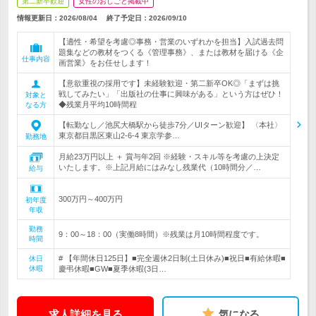
第二新卒歓迎
女性のおしごと掲載中
情報更新日：2026/08/04
終了予定日：
2026/09/10
【適性・希望を考慮◎事務・営業のいずれかを担当】入試過去問
題集などの教材をつくる《管理事務》、または教材を届ける《企
仕事内容
画営業》をお任せします！
【意欲重視の採用です】未経験歓迎・第二新卒OK◎「まずは挑
戦してみたい」「出版社の仕事に興味がある」という方はぜひ！
対象と
◆残業月平均10時間程
なる方
【転勤なし／池尻大橋駅から徒歩7分／UIターン歓迎】 〈本社〉
東京都目黒区東山2-6-4 東京学参…
勤務地
月給23万円以上 ＋ 賞与年2回 ※経験・スキル等を考慮の上決定
いたします。※上記月給にはみなし残業代（10時間分／…
給与
300万円～400万円
初年度
年収
勤務
9：00～18：00（実働8時間）※残業は月10時間程度です。
時間
# 【年間休日125日】■完全週休2日制(土日休み)■祝日■有給休暇■
休日
休暇
慶弔休暇■GW■夏季休暇(3日…
求人詳細を見る
気になる