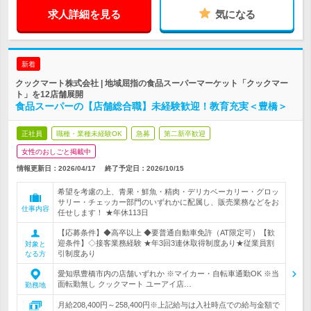
求人詳細を見る
気になる
新着
クックマート株式会社 | 地域屈指の食品スーパーマーケット「クックマー
ト」を12店舗展開
食品スーパーの【店舗総合職】未経験歓迎！教育充実＜豊橋＞
正社員
職種・業種未経験OK
急募
第二新卒歓迎
女性のおしごと掲載中
情報更新日：2026/04/17
終了予定日：
2026/10/15
希望を考慮の上、青果・鮮魚・精肉・デリカベーカリー・グロッ
サリー・チェッカー部門のいずれかに配属し、販売業務などをお
仕事内容
任せします！ ★年休113日
【応募条件】◆高卒以上 ◆要普通自動車免許（AT限定可）【歓
迎条件】◇接客業務経験 ★年3回3連休取得制度あり★従業員割
対象と
引制度あり
なる方
愛知県豊橋市内の店舗いずれか ※マイカー・自転車通勤OK ※当
面転勤無し クックマート ユーアイ店…
勤務地
月給208,400円～258,400円※上記給与は入社時点での給与金額で