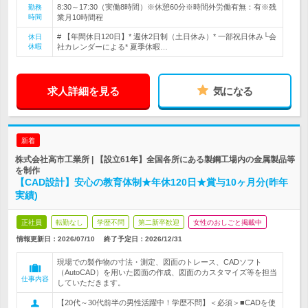
8:30～17:30（実働8時間）※休憩60分※時間外労働有無：有※残
勤務
時間
業月10時間程
# 【年間休日120日】* 週休2日制（土日休み）* 一部祝日休み└会
休日
休暇
社カレンダーによる* 夏季休暇…
求人詳細を見る
気になる
新着
株式会社高市工業所 | 【設立61年】全国各所にある製鋼工場内の金属製品等
を制作
【CAD設計】安心の教育体制★年休120日★賞与10ヶ月分(昨年
実績)
正社員
転勤なし
学歴不問
第二新卒歓迎
女性のおしごと掲載中
情報更新日：2026/07/10
終了予定日：
2026/12/31
現場での製作物の寸法・測定、図面のトレース、CADソフト
（AutoCAD）を用いた図面の作成、図面のカスタマイズ等を担当
仕事内容
していただきます。
【20代～30代前半の男性活躍中！学歴不問】＜必須＞■CADを使