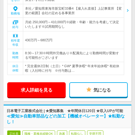
本社／愛知県東海市新宝町33番4 【雇入れ直後】上記事業所 【変
更の範囲】会社の定める各事業所
勤務地
月給 250,000円～410,000円※経験・年齢・能力を考慮して決定
いたします※試用期間なし
給与
430万円～680万円
初年度
年収
8:30～17:30※時間外労働あり※配属先により勤務時間が変動す
勤務
時間
る可能性がございます
* 完全週休2日制（土日）* GW* 夏季休暇* 年末年始休暇* 有給休
休日
休暇
暇（入社時に付与 ※付与数は…
求人詳細を見る
気になる
日本電子工業株式会社 | ★愛知募集 ★年間休日120日 ★収入UPが可能
≪愛知≫自動車部品などの加工【機械オペレーター】★転勤な
し！
正社員
職種・業種未経験OK
急募
転勤なし
学歴不問