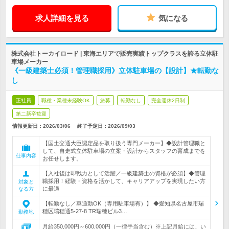
求人詳細を見る
気になる
株式会社トーカイロード | 東海エリアで販売実績トップクラスを誇る立体駐
車場メーカー
《一級建築士必須！管理職採用》立体駐車場の【設計】★転勤な
し
正社員
職種・業種未経験OK
急募
転勤なし
完全週休2日制
第二新卒歓迎
情報更新日：2026/03/06
終了予定日：
2026/09/03
【国土交通大臣認定品を取り扱う専門メーカー】◆設計管理職と
して、自走式立体駐車場の立案・設計からスタッフの育成までを
仕事内容
お任せします。
【入社後は即戦力として活躍／一級建築士の資格が必須】◆管理
職採用！経験・資格を活かして、キャリアアップを実現したい方
対象と
に最適
なる方
【転勤なし／車通勤OK（専用駐車場有）】 ◆愛知県名古屋市瑞
穂区瑞穂通5‐27‐8 TR瑞穂ビル3…
勤務地
月給350,000円～600,000円（一律手当含む）※上記月給には、い