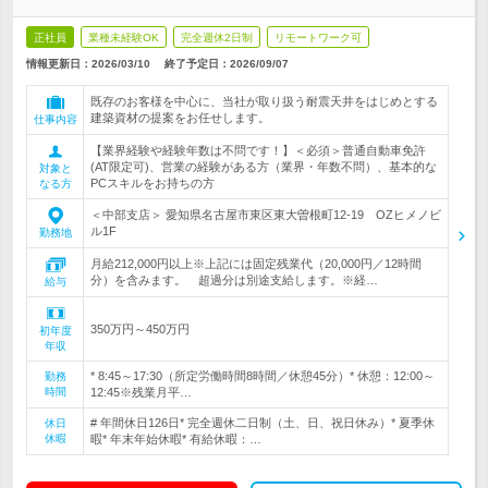
正社員
業種未経験OK
完全週休2日制
リモートワーク可
情報更新日：2026/03/10
終了予定日：
2026/09/07
既存のお客様を中心に、当社が取り扱う耐震天井をはじめとする
建築資材の提案をお任せします。
仕事内容
【業界経験や経験年数は不問です！】＜必須＞普通自動車免許
(AT限定可)、営業の経験がある方（業界・年数不問）、基本的な
対象と
PCスキルをお持ちの方
なる方
＜中部支店＞ 愛知県名古屋市東区東大曽根町12-19 OZヒメノビ
ル1F
勤務地
月給212,000円以上※上記には固定残業代（20,000円／12時間
分）を含みます。 超過分は別途支給します。※経…
給与
350万円～450万円
初年度
年収
* 8:45～17:30（所定労働時間8時間／休憩45分）* 休憩：12:00～
勤務
時間
12:45※残業月平…
# 年間休日126日* 完全週休二日制（土、日、祝日休み）* 夏季休
休日
休暇
暇* 年末年始休暇* 有給休暇：…