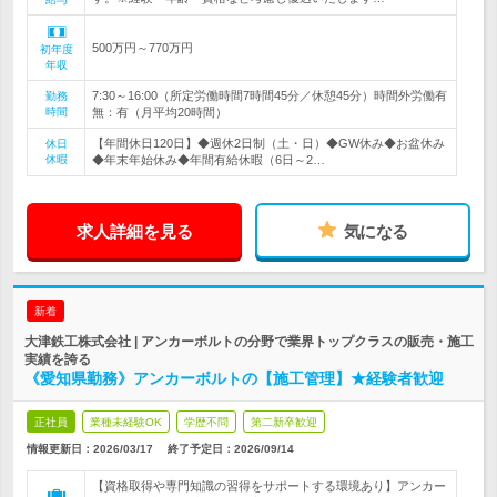
500万円～770万円
初年度
年収
7:30～16:00（所定労働時間7時間45分／休憩45分）時間外労働有
勤務
時間
無：有（月平均20時間）
【年間休日120日】◆週休2日制（土・日）◆GW休み◆お盆休み
休日
休暇
◆年末年始休み◆年間有給休暇（6日～2…
求人詳細を見る
気になる
新着
大津鉄工株式会社 | アンカーボルトの分野で業界トップクラスの販売・施工
実績を誇る
《愛知県勤務》アンカーボルトの【施工管理】★経験者歓迎
正社員
業種未経験OK
学歴不問
第二新卒歓迎
情報更新日：2026/03/17
終了予定日：
2026/09/14
【資格取得や専門知識の習得をサポートする環境あり】アンカー