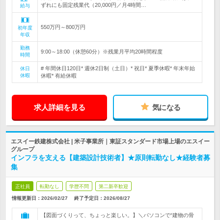
ずれにも固定残業代（20,000円／月4時間…
給与
550万円～800万円
初年度
年収
勤務
9:00～18:00（休憩60分）※残業月平均20時間程度
時間
# 年間休日120日* 週休2日制（土日）* 祝日* 夏季休暇* 年末年始
休日
休暇
休暇* 有給休暇
求人詳細を見る
気になる
エスイー鉄建株式会社 | 米子事業所｜東証スタンダード市場上場のエスイー
グループ
インフラを支える【建築設計技術者】★原則転勤なし★経験者募
集
正社員
転勤なし
学歴不問
第二新卒歓迎
情報更新日：2026/02/27
終了予定日：
2026/08/27
【図面づくりって、ちょっと楽しい。】＼パソコンで“建物の骨