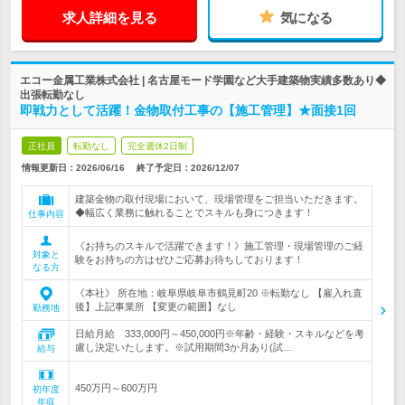
求人詳細を見る
気になる
エコー金属工業株式会社 | 名古屋モード学園など大手建築物実績多数あり◆
出張転勤なし
即戦力として活躍！金物取付工事の【施工管理】★面接1回
正社員
転勤なし
完全週休2日制
情報更新日：2026/06/16
終了予定日：
2026/12/07
建築金物の取付現場において、現場管理をご担当いただきます。
◆幅広く業務に触れることでスキルも身につきます！
仕事内容
《お持ちのスキルで活躍できます！》施工管理・現場管理のご経
対象と
験をお持ちの方はぜひご応募お待ちしております！
なる方
《本社》 所在地：岐阜県岐阜市鶴見町20 ※転勤なし 【雇入れ直
後】上記事業所 【変更の範囲】なし
勤務地
日給月給 333,000円～450,000円※年齢・経験・スキルなどを考
慮し決定いたします。※試用期間3か月あり(試…
給与
450万円～600万円
初年度
年収