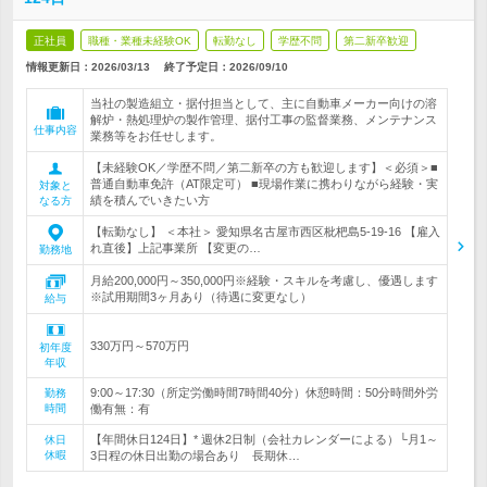
正社員
職種・業種未経験OK
転勤なし
学歴不問
第二新卒歓迎
情報更新日：2026/03/13
終了予定日：
2026/09/10
当社の製造組立・据付担当として、主に自動車メーカー向けの溶
解炉・熱処理炉の製作管理、据付工事の監督業務、メンテナンス
仕事内容
業務等をお任せします。
【未経験OK／学歴不問／第二新卒の方も歓迎します】＜必須＞■
普通自動車免許（AT限定可） ■現場作業に携わりながら経験・実
対象と
績を積んでいきたい方
なる方
【転勤なし】 ＜本社＞ 愛知県名古屋市西区枇杷島5-19-16 【雇入
れ直後】上記事業所 【変更の…
勤務地
月給200,000円～350,000円※経験・スキルを考慮し、優遇します
※試用期間3ヶ月あり（待遇に変更なし）
給与
330万円～570万円
初年度
年収
9:00～17:30（所定労働時間7時間40分）休憩時間：50分時間外労
勤務
時間
働有無：有
【年間休日124日】* 週休2日制（会社カレンダーによる）└月1～
休日
休暇
3日程の休日出勤の場合あり 長期休…