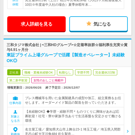
完全週休2日制（土日）祝日年次有給休暇（入社2ヶ月経過後最大
休日
休暇
10日※年度途中入社の場合）夏季休暇年末…
求人詳細を見る
気になる
三和タジマ株式会社 | <三和HDグループ>☆定着率抜群☆福利厚生充実☆賞
与4.91ヶ月分
東証プライム上場グループで活躍【製造オペレーター】未経験
OK◎
正社員
職種・業種未経験OK
転勤なし
学歴不問
完全週休2日制
第二新卒歓迎
女性のおしごと掲載中
情報更新日：2026/06/26
終了予定日：
2026/12/07
プレス機械等を用いた金属製建具の成型や加工、組立業務をお任
せします。オーダーメイド製品の製造を担っていただきます。
仕事内容
【未経験OK】◆学歴・経験不問＊ものづくりに興味があれば応
募歓迎！社宅・寮や家族手当ありで生活基盤を安定させて働ける
対象と
環境
なる方
名古屋工場／ 愛知県犬山市上舞台23-1 埼玉工場／ 埼玉県入間郡
毛呂山町大字川角484 佐久製造…
勤務地