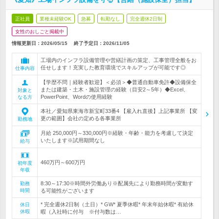
正社員
業種未経験OK
急募
転勤なし
完全週休2日制
女性のおしごと掲載中
情報更新日：2026/05/15
終了予定日：
2026/11/05
工場内のインフラ設備管理や営繕計画の策定、工事管理全般をお
任せします！充実した教育環境でスキルアップが可能です◎
仕事内容
【学歴不問｜経験者歓迎】＜必須＞◆普通自動車免許◆設備保全
または建築・土木・施設管理の経験（目安2～5年）◆Excel、
対象と
PowerPoint、Wordの使用経験
なる方
本社／愛知県東海市新宝町33番4 【雇入れ直後】上記事業所 【変
更の範囲】会社の定める各事業所
勤務地
月給 250,000円～330,000円※経験・年齢・能力を考慮して決定
いたします※試用期間なし
給与
460万円～600万円
初年度
年収
8:30～17:30※時間外労働あり※配属先により勤務時間が変動す
勤務
時間
る可能性がございます
* 完全週休2日制（土日）* GW* 夏季休暇* 年末年始休暇* 有給休
休日
休暇
暇（入社時に付与 ※付与数は…