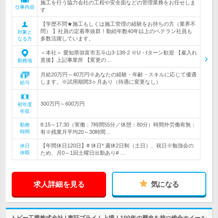
施工を行う協力会社の工程や安全面などの管理業務をお任せしま
仕事内容
す
【学歴不問★施工もしくは施工管理の経験をお持ちの方（業界不
問） 】社員の定着率抜群！勤続年数40年以上のベテラン社員も
対象と
多数活躍しています。
なる方
＜本社＞ 愛知県弥富市五斗山3-138-2 ※U・Iターン歓迎 【雇入れ
直後】上記事業所 【変更の…
勤務地
月給20万円～40万円※あなたの経験・年齢・スキルに応じて優遇
します。※試用期間3ヶ月あり（待遇に変更なし）
給与
300万円～600万円
初年度
年収
8:15～17:30（実働：7時間55分／休憩：80分）時間外労働有無：
勤務
時間
有※残業月平均20～30時間…
【年間休日120日】# 休日* 週休2日制（土日）、祝日※勉強会の
休日
休暇
ため、月0～1回土曜日出勤あり# …
求人詳細を見る
気になる