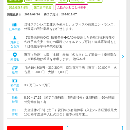
完全週休2日制
第二新卒歓迎
女性のおしごと掲載中
情報更新日：2026/06/16
終了予定日：
2026/12/07
当社ステンレス製建具を使用し、オフィスや商業エントランス、
外装等の設計業務をお任せします。
仕事内容
【実務未経験OK】応募条件◆CADを使用した経験◎福利厚生や
各種手当充実！安心の環境でスキルアップ可能！建築系学科もし
対象と
くは機械系学科卒業者歓迎！
なる方
東京（池袋）大阪（本町）愛知（名古屋）にて募集中！※転勤な
し※勤務地は希望を考慮します。 池袋本社…
勤務地
月給194,300円～330,300円 別途都市手当（東京：10,000円 名
古屋：5,000円 大阪：7,000円…
給与
330万円～562万円
初年度
年収
8:30～17:15 （所定労働時間：7時間45分）休憩時間：60分時間
勤務
時間
外労働有無：有
完全週休2日制（土日）祝日年次有給休暇（入社2ヶ月経過後最大
休日
休暇
10日※年度途中入社の場合）夏季休暇年末…