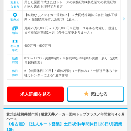
用した図面作成またはトレースの実務経験■製造業での就業経験
対象と
があり図面を理解できる方
なる方
【転勤なし／マイカー通勤OK】 ＜大同特殊鋼株式会社 知多工場
内＞ 愛知県東海市元浜町39 【雇入…
勤務地
月給22万8,000円～30万8,000円※経験・スキルを考慮し、優遇し
ます※試用期間2ヶ月（条件に変更ありません）
給与
400万円～600万円
初年度
年収
8:30～17:30（実働8時間）※休憩60分※時間外労働：あり（残業
勤務
時間
月10時間程）
# 【年間休日120日】* 週休2日制（土日休み）* 一部祝日休み└会
休日
休暇
社カレンダーによる* 夏季休暇…
求人詳細を見る
気になる
株式会社桐井製作所 | 耐震天井メーカー国内トップクラス／年間賞与４ヶ月
ベース
《名古屋》【法人ルート営業】土日祝休/年間休日126日/月残業
10h