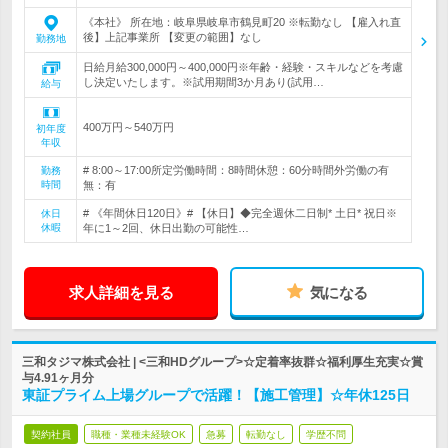
《本社》 所在地：岐阜県岐阜市鶴見町20 ※転勤なし 【雇入れ直
後】上記事業所 【変更の範囲】なし
勤務地
日給月給300,000円～400,000円※年齢・経験・スキルなどを考慮
し決定いたします。※試用期間3か月あり(試用…
給与
400万円～540万円
初年度
年収
# 8:00～17:00所定労働時間：8時間休憩：60分時間外労働の有
勤務
時間
無：有
# 《年間休日120日》# 【休日】◆完全週休二日制* 土日* 祝日※
休日
休暇
年に1～2回、休日出勤の可能性…
求人詳細を見る
気になる
三和タジマ株式会社 | <三和HDグループ>☆定着率抜群☆福利厚生充実☆賞
与4.91ヶ月分
東証プライム上場グループで活躍！【施工管理】☆年休125日
契約社員
職種・業種未経験OK
急募
転勤なし
学歴不問