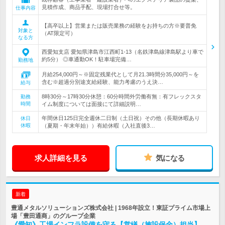
見積作成、商品手配、現場打合せ等。
仕事内容
【高卒以上】営業または販売業務の経験をお持ちの方※要普免
対象と
（AT限定可）
なる方
西愛知支店 愛知県津島市江西町1-13（名鉄津島線津島駅より車で
約5分） ◎車通勤OK！駐車場完備…
勤務地
月給254,000円～※固定残業代として月21.3時間分35,000円～を
含む※超過分別途支給経験、能力考慮のうえ決…
給与
8時30分～17時30分休憩：60分時間外労働有無：有フレックスタ
勤務
時間
イム制度については面接にて詳細説明…
年間休日125日完全週休二日制（土日祝）その他（長期休暇あり
休日
休暇
（夏期・年末年始））有給休暇（入社直後3…
求人詳細を見る
気になる
新着
豊通メタルソリューションズ株式会社 | 1968年設立！東証プライム市場上
場「豊田通商」のグループ企業
《愛知》工場インフラ設備を守る【営繕（施設保全）担当】