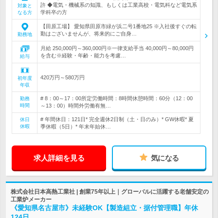
許 ◆電気・機械系の知識、もしくは工業高校・電気科など電気系
対象と
学科卒の方
なる方
【田原工場】 愛知県田原市緑が浜二号1番地25 ※入社後すぐの転
勤はございませんが、将来的にご自身…
勤務地
月給 250,000円～360,000円※一律支給手当 40,000円～80,000円
を含む※経験・年齢・能力を考慮…
給与
420万円～580万円
初年度
年収
# 8：00～17：00所定労働時間：8時間休憩時間：60分（12：00
勤務
時間
～13：00）時間外労働有無…
# 年間休日：121日* 完全週休2日制（土・日のみ）* GW休暇* 夏
休日
休暇
季休暇（5日）* 年末年始休…
求人詳細を見る
気になる
株式会社日本高熱工業社 | 創業75年以上｜グローバルに活躍する老舗安定の
工業炉メーカー
《愛知県名古屋市》未経験OK【製造組立・据付管理職】年休
124日