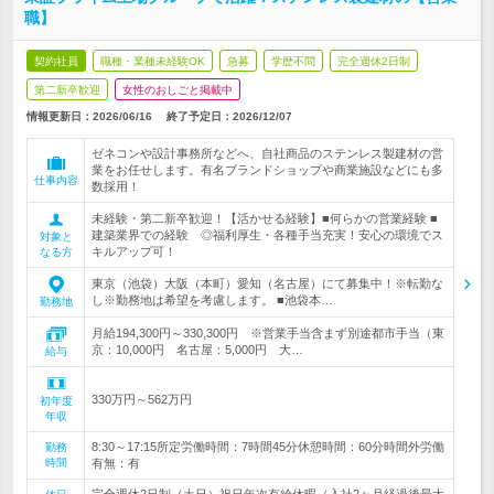
職】
契約社員
職種・業種未経験OK
急募
学歴不問
完全週休2日制
第二新卒歓迎
女性のおしごと掲載中
情報更新日：2026/06/16
終了予定日：
2026/12/07
ゼネコンや設計事務所などへ、自社商品のステンレス製建材の営
業をお任せします。有名ブランドショップや商業施設などにも多
仕事内容
数採用！
未経験・第二新卒歓迎！【活かせる経験】■何らかの営業経験 ■
建築業界での経験 ◎福利厚生・各種手当充実！安心の環境でス
対象と
キルアップ可！
なる方
東京（池袋）大阪（本町）愛知（名古屋）にて募集中！※転勤な
し※勤務地は希望を考慮します。 ■池袋本…
勤務地
月給194,300円～330,300円 ※営業手当含まず別途都市手当（東
京：10,000円 名古屋：5,000円 大…
給与
330万円～562万円
初年度
年収
8:30～17:15所定労働時間：7時間45分休憩時間：60分時間外労働
勤務
時間
有無：有