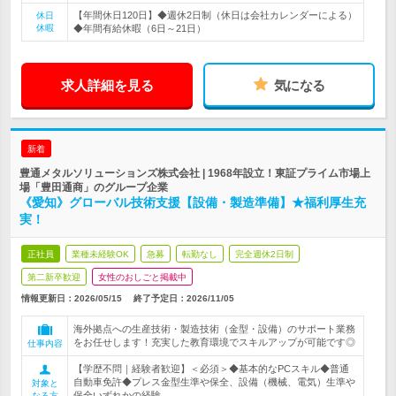
【年間休日120日】◆週休2日制（休日は会社カレンダーによる）
休日
休暇
◆年間有給休暇（6日～21日）
求人詳細を見る
気になる
新着
豊通メタルソリューションズ株式会社 | 1968年設立！東証プライム市場上
場「豊田通商」のグループ企業
《愛知》グローバル技術支援【設備・製造準備】★福利厚生充
実！
正社員
業種未経験OK
急募
転勤なし
完全週休2日制
第二新卒歓迎
女性のおしごと掲載中
情報更新日：2026/05/15
終了予定日：
2026/11/05
海外拠点への生産技術・製造技術（金型・設備）のサポート業務
をお任せします！充実した教育環境でスキルアップが可能です◎
仕事内容
【学歴不問｜経験者歓迎】＜必須＞◆基本的なPCスキル◆普通
自動車免許◆プレス金型生準や保全、設備（機械、電気）生準や
対象と
保全いずれかの経験
なる方