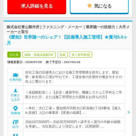
求人詳細を見る
気になる
株式会社青山製作所 | ファスニング・メーカー｜業界随一の技術力｜大手メ
ーカーと取引
《愛知》世界随一のシェア！【設備導入施工管理】★賞与5.0ヶ
月
正社員
職種・業種未経験OK
急募
第二新卒歓迎
情報更新日：2026/07/28
終了予定日：
2027/01/18
自社工場の設備導入における施工管理業務を担当します。愛知
県・岐阜県の工場が中心です。工場全体の生産性や働きやすさの
仕事内容
向上に繋がります。
＜未経験歓迎！＞【必須：建築学科、機械システム工学科をご卒
対象と
業された方、または施工管理技士の資格をお持ちの方】
なる方
＜本社・大口工場＞ 愛知県丹羽郡大口町高橋1丁目8番地 【雇入
れ直後】上記の事業所 【変更の範囲】…
勤務地
月給24万5000円～月給30万9000円＋諸手当＋賞与※年齢や経験
を考慮し、当社規定により決定します。試用期間: …
給与