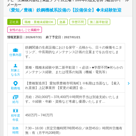
トピー工業株式会社 | 東証プライム上場！100年の歴史を持つ総合ホイール
メーカー
〈愛知／豊橋〉鉄鋼機械系設備の【設備保全】◆未経験歓迎
正社員
職種・業種未経験OK
急募
学歴不問
第二新卒歓迎
女性のおしごと掲載中
情報更新日：2026/07/31
終了予定日：
2027/01/21
鉄鋼関連の生産設備における保守・点検から、日々の稼働モニタ
リング、中長期的なメンテナンス計画の立案までをお任せしま
仕事内容
す。
業種・職種未経験や第二新卒歓迎！＜必須＞■学歴不問■何らかの
対象と
メンテナンス経験、または理系の知識（機械・電気等）
なる方
【豊橋製造所】 愛知県豊橋市明海町1 ※転勤は当面なし 【雇入
れ直後】上記事業所 【変更の範囲】会…
勤務地
月給：250,000円～378,400円※時間外手当は別途支給いたしま
す。※経験・年齢・資格など考慮し優遇いたします…
給与
450万円～740万円
初年度
年収
7:30～16:00（所定労働時間7時間45分／休憩45分）時間外労働有
勤務
時間
無：有（月平均20時間）