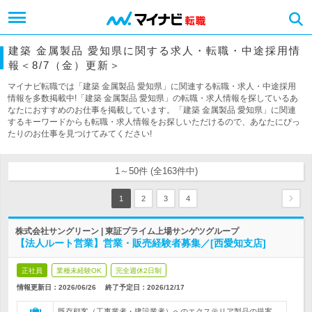
建築 金属製品 愛知県に関する求人・転職・中途採用情
報＜8/7（金）更新＞
マイナビ転職では「建築 金属製品 愛知県」に関連する転職・求人・中途採用
情報を多数掲載中!「建築 金属製品 愛知県」の転職・求人情報を探しているあ
なたにおすすめのお仕事を掲載しています。「建築 金属製品 愛知県」に関連
するキーワードからも転職・求人情報をお探しいただけるので、あなたにぴっ
たりのお仕事を見つけてみてください!
1～50件 (全163件中)
1
2
3
4
株式会社サングリーン | 東証プライム上場サンゲツグループ
【法人ルート営業】営業・販売経験者募集／[西愛知支店]
正社員
業種未経験OK
完全週休2日制
情報更新日：2026/06/26
終了予定日：
2026/12/17
既存顧客（工事業者・建設業者）へのエクステリア製品の提案、