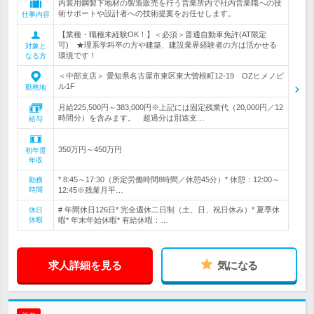
内装用鋼製下地材の製造販売を行う営業所内で社内営業職への技
術サポートや設計者への技術提案をお任せします。
仕事内容
【業種・職種未経験OK！】＜必須＞普通自動車免許(AT限定
可) ★理系学科卒の方や建築、建設業界経験者の方は活かせる
対象と
環境です！
なる方
＜中部支店＞ 愛知県名古屋市東区東大曽根町12-19 OZヒメノビ
ル1F
勤務地
月給225,500円～383,000円※上記には固定残業代（20,000円／12
時間分）を含みます。 超過分は別途支…
給与
350万円～450万円
初年度
年収
* 8:45～17:30（所定労働時間8時間／休憩45分）* 休憩：12:00～
勤務
時間
12:45※残業月平…
# 年間休日126日* 完全週休二日制（土、日、祝日休み）* 夏季休
休日
休暇
暇* 年末年始休暇* 有給休暇：…
求人詳細を見る
気になる