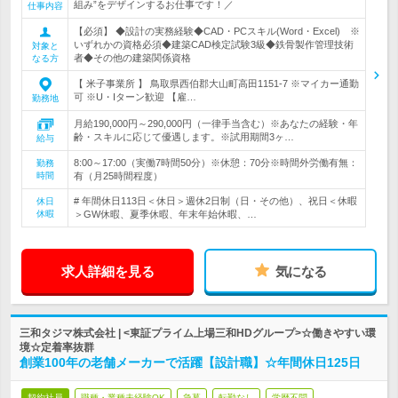
組み”をデザインするお仕事です！／
仕事内容
【必須】 ◆設計の実務経験◆CAD・PCスキル(Word・Excel) ※
いずれかの資格必須◆建築CAD検定試験3級◆鉄骨製作管理技術
対象と
者◆その他の建築関係資格
なる方
【 米子事業所 】 鳥取県西伯郡大山町高田1151-7 ※マイカー通勤
可 ※U・Iターン歓迎 【雇…
勤務地
月給190,000円～290,000円（一律手当含む）※あなたの経験・年
齢・スキルに応じて優遇します。※試用期間3ヶ…
給与
8:00～17:00（実働7時間50分）※休憩：70分※時間外労働有無：
勤務
時間
有（月25時間程度）
# 年間休日113日＜休日＞週休2日制（日・その他）、祝日＜休暇
休日
休暇
＞GW休暇、夏季休暇、年末年始休暇、…
求人詳細を見る
気になる
三和タジマ株式会社 | <東証プライム上場三和HDグループ>☆働きやすい環
境☆定着率抜群
創業100年の老舗メーカーで活躍【設計職】☆年間休日125日
契約社員
職種・業種未経験OK
急募
転勤なし
学歴不問