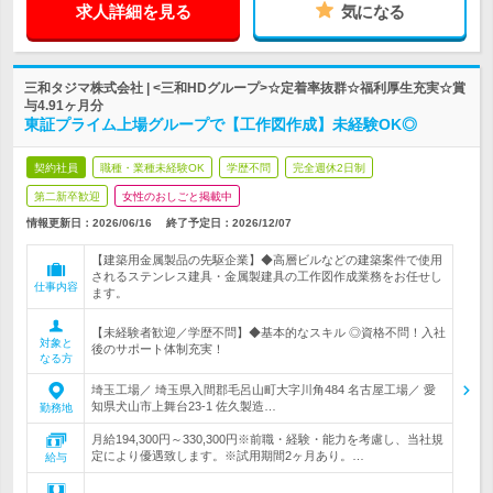
求人詳細を見る
気になる
三和タジマ株式会社 | <三和HDグループ>☆定着率抜群☆福利厚生充実☆賞
与4.91ヶ月分
東証プライム上場グループで【工作図作成】未経験OK◎
契約社員
職種・業種未経験OK
学歴不問
完全週休2日制
第二新卒歓迎
女性のおしごと掲載中
情報更新日：2026/06/16
終了予定日：
2026/12/07
【建築用金属製品の先駆企業】◆高層ビルなどの建築案件で使用
されるステンレス建具・金属製建具の工作図作成業務をお任せし
仕事内容
ます。
【未経験者歓迎／学歴不問】◆基本的なスキル ◎資格不問！入社
対象と
後のサポート体制充実！
なる方
埼玉工場／ 埼玉県入間郡毛呂山町大字川角484 名古屋工場／ 愛
知県犬山市上舞台23-1 佐久製造…
勤務地
月給194,300円～330,300円※前職・経験・能力を考慮し、当社規
定により優遇致します。※試用期間2ヶ月あり。…
給与