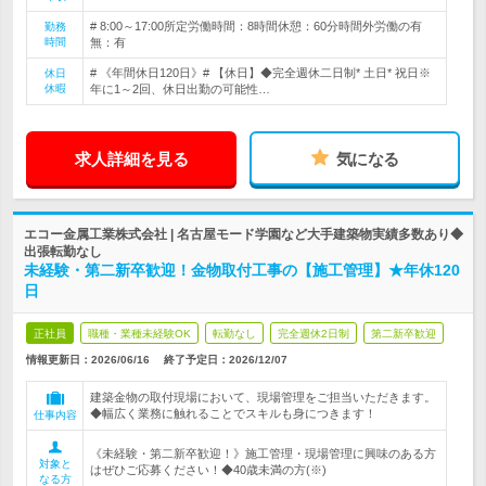
# 8:00～17:00所定労働時間：8時間休憩：60分時間外労働の有
勤務
時間
無：有
# 《年間休日120日》# 【休日】◆完全週休二日制* 土日* 祝日※
休日
休暇
年に1～2回、休日出勤の可能性…
求人詳細を見る
気になる
エコー金属工業株式会社 | 名古屋モード学園など大手建築物実績多数あり◆
出張転勤なし
未経験・第二新卒歓迎！金物取付工事の【施工管理】★年休120
日
正社員
職種・業種未経験OK
転勤なし
完全週休2日制
第二新卒歓迎
情報更新日：2026/06/16
終了予定日：
2026/12/07
建築金物の取付現場において、現場管理をご担当いただきます。
◆幅広く業務に触れることでスキルも身につきます！
仕事内容
《未経験・第二新卒歓迎！》施工管理・現場管理に興味のある方
対象と
はぜひご応募ください！◆40歳未満の方(※)
なる方