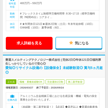
400万円～550万円
初年度
年収
# フレックスタイム制標準労働時間帯: 8:30~17:15（標準労働時
勤務
時間
間: 7時間45分）コアタイ…
# ★年間休日121日★週休2日制（土日）年末年始休暇（10日）
休日
休暇
GW休暇（10日） 夏季休暇（9日…
求人詳細を見る
気になる
豊通スメルティングテクノロジー株式会社 | 完休2日◎年休121日◎福利厚
生しっかりしているので安心◎
愛知◎リサイクル設備の【設備保全】未経験歓迎◎ 賞与5ヵ月超
◎
正社員
職種・業種未経験OK
完全週休2日制
第二新卒歓迎
情報更新日：2026/03/27
終了予定日：
2026/09/24
アルミニウム合金精錬工場における生産設備・機械・電気の保全
業務をお任せいたします。
仕事内容
《未経験・第二新卒歓迎！》【必須】◆高卒以上 ◆普通自動車免