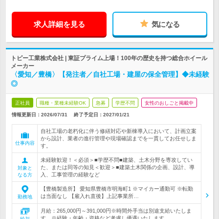
求人詳細を見る
気になる
トピー工業株式会社 | 東証プライム上場！100年の歴史を持つ総合ホイール
メーカー
〈愛知／豊橋〉【発注者／自社工場・建屋の保全管理】◆未経験
◎
正社員
職種・業種未経験OK
急募
学歴不問
女性のおしごと掲載中
情報更新日：2026/07/31
終了予定日：
2027/01/21
自社工場の老朽化に伴う修繕対応や新棟導入において、計画立案
から設計、業者の進行管理や現場確認までを一貫してお任せしま
仕事内容
す。
未経験歓迎！＜必須＞■学歴不問■建築、土木分野を専攻してい
た、または同等の知見＜歓迎＞■建築土木関係の企画、設計、導
対象と
入、工事管理の経験など
なる方
【豊橋製造所】 愛知県豊橋市明海町1 ※マイカー通勤可 ※転勤
は当面なし 【雇入れ直後】上記事業所…
勤務地
月給：265,000円～391,000円※時間外手当は別途支給いたしま
す。※経験・年齢・資格など考慮し優遇いたします…
給与