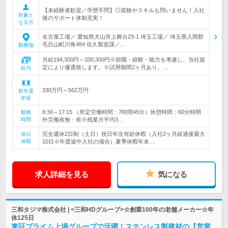
【未経験者歓迎／学歴不問】◎資格やスキルも問いません！入社
対象と
後のサポート体制充実！
なる方
名古屋工場／ 愛知県犬山市上舞台23-1 埼玉工場／ 埼玉県入間郡
毛呂山町川角484 佐久製造課／…
勤務地
月給194,300円～330,300円※前職・経験・能力を考慮し、当社規
定により優遇致します。※試用期間2ヶ月あり。…
給与
330万円～562万円
初年度
年収
8:30～17:15 （所定労働時間：7時間45分）休憩時間：60分時間
勤務
時間
外労働有無：有※残業月平均3…
完全週休2日制（土日）祝日年次有給休暇（入社2ヶ月経過後最大
休日
休暇
10日※年度途中入社の場合）夏季休暇年末…
求人詳細を見る
気になる
三和タジマ株式会社 | <三和HDグループ>☆創業100年の老舗メーカー☆年
休125日
東証プライム上場グループで活躍！ステンレス製建材の【営業