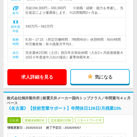
月給194,300円～330,300円 ※前職・経験・能力を考慮し、当
社規定により優遇致します。※試用期間2ヶ月あ…
給与
330万円～562万円
初年度
年収
8:30～17:15 （所定労働時間：7時間45分）休憩時間：60分時間
勤務
時間
外労働有無：有※残業月平均3…
完全週休2日制（土日）祝日年次有給休暇（入社2ヶ月経過後最大
休日
休暇
10日※年度途中入社の場合）夏季休暇年末…
求人詳細を見る
気になる
株式会社桐井製作所 | 耐震天井メーカー国内トップクラス／年間賞与４ヶ月
ベース
《名古屋》【技術営業サポート】年間休日126日/月残業10h
正社員
業種未経験OK
完全週休2日制
リモートワーク可
情報更新日：2026/03/10
終了予定日：
2026/09/07