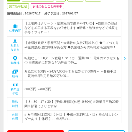
第二新卒歓迎
女性のおしごと掲載中
情報更新日：2026/07/17
終了予定日：
2027/01/07
【工場内はクリーン・空調完備で働きやすい◎】■自動車の部品
などを加工する工程をお任せします ■研修・勉強会などで成長を
仕事内容
手厚くフォロー！
【未経験歓迎＊学歴不問＊未経験の入社7割以上♪】◆モノづくり
対象と
や金属熱処理に興味がある方 ◆異業種からの転職者も活躍中！
なる方
転勤なし！ UIターン歓迎！ マイカー通勤OK！ 電車のアクセスも
◎ ※将来的に昇進などの理由で他…
勤務地
月給20万100円～24万7,000円(1)月給24万7,000円～ ＋各種手当
＋賞与年2回(2)月給22万8,00…
給与
300万円～400万円
初年度
年収
【 8：30～17：30 】(実働:8時間)(休憩:昼60分)※残業月平均20時
勤務
時間
間※部署によりますが…
# ★年間休日120日【 休日 】◆週休2日制(土・日）※会社カレン
休日
休暇
ダーあり【 休暇 】… 年3回の…