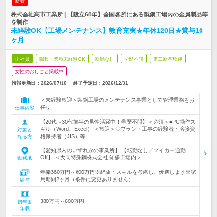
新着
株式会社高市工業所 | 【設立60年】全国各所にある製鋼工場内の金属製品等
を制作
未経験OK【工場メンテナンス】教育充実★年休120日★賞与10
ヶ月
正社員
職種・業種未経験OK
転勤なし
学歴不問
第二新卒歓迎
女性のおしごと掲載中
情報更新日：2026/07/10
終了予定日：
2026/12/31
＜未経験歓迎＞製鋼工場のメンテナンス事業として管理業務をお
任せ。
仕事内容
【20代～30代前半の男性活躍中！学歴不問】＜必須＞■PC操作ス
キル（Word、Excel） ＜歓迎＞◇プラント工事の経験者・溶接資
対象と
格保持者（JIS）等
なる方
【愛知県内のいずれかの事業所】 【転勤なし／マイカー通勤
OK】 ＜大同特殊鋼株式会社 知多工場内＞…
勤務地
年俸380万円～600万円※経験・スキルを考慮し、優遇します※試
用期間2ヶ月（条件に変更ありません）
給与
380万円～600万円
初年度
年収