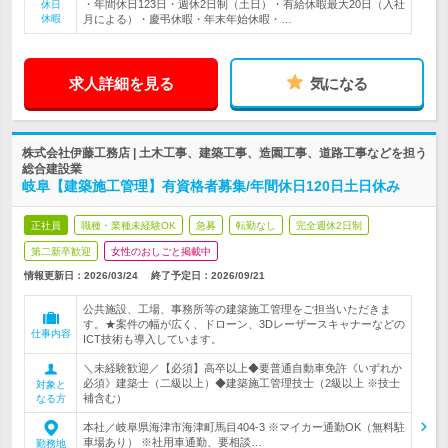
・年間休日123日・週休2日制（土日）・有給休暇最大20日（入社
休日
休暇
月による）・慶弔休暇・年末年始休暇・…
求人詳細を見る
気になる
株式会社伊藤工務店 | 土木工事、建築工事、造園工事、道路工事などを担う
総合建設業
岐阜【建築施工管理】有資格者募集/年間休日120日土日休み
正社員
職種・業種未経験OK
急募
転勤なし
完全週休2日制
第二新卒歓迎
女性のおしごと掲載中
情報更新日：2026/03/24
終了予定日：
2026/09/21
公共施設、工場、事務所等の建築施工管理をご担当いただきま
す。★案件の幅が広く、ドローン、3Dレーザースキャナーなどの
仕事内容
ICT技術も導入しています。
＼未経験歓迎／【必須】高卒以上◆要普通自動車免許《いずれか
必須》建築士（二級以上）◆建築施工管理技士（2級以上 ※技士
対象と
補含む）
なる方
本社／岐阜県海津市海津町馬目404-3 ※マイカー通勤OK（無料駐
車場あり） ※社用車通勤、要相談…
勤務地