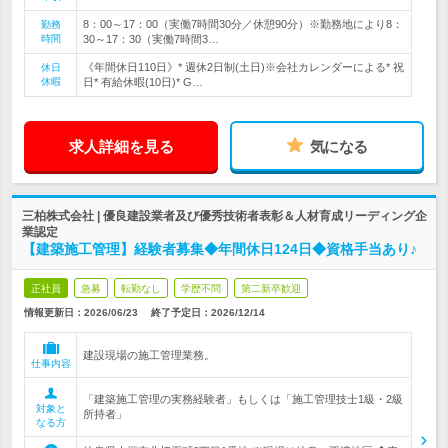
8：00～17：00（実働7時間30分／休憩90分）※勤務地により8：
勤務
時間
30～17：30（実働7時間3…
《年間休日110日》* 週休2日制(土日)※会社カレンダーによる* 祝
休日
休暇
日* 有給休暇(10日)* G…
求人詳細を見る
気になる
三柏株式会社 | 優良建設業者及び優秀技術者表彰＆人材育成リーディング企
業認定
【建築施工管理】経験者募集◆年間休日124日◆資格手当あり♪
正社員
急募
転勤なし
学歴不問
第二新卒歓迎
情報更新日：2026/06/23
終了予定日：
2026/12/14
建設現場の施工管理業務。
仕事内容
「建築施工管理の実務経験者」もしくは「施工管理技士1級・2級
対象と
所持者」
なる方