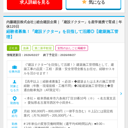
求人詳細を見る
気になる
内藤建設株式会社 | 総合建設企業｜「建設ドクター」を産学連携で育成｜年
休120日
経験者募集！『建設ドクター』を目指して活躍◎【建築施工管
理】
正社員
急募
第二新卒歓迎
女性のおしごと掲載中
情報更新日：2026/02/27
終了予定日：
2026/08/27
《”建設ドクター"を目指して活躍！》建築施工管理職として、建
築工事の品質・工程・原価・安全管理全般をお任せ。経験やスキ
仕事内容
ルを活かせます！
【高卒以上｜経験者募集】＜必須＞◆建築または土木の施工管理
経験（年数・現場規模・工種不問）◆2級建築施工管理技士◆普
対象と
通自動車免許（AT限定可）
なる方
＜本社＞ 岐阜県岐阜市六条南3丁目10番10号（※） ＜名古屋支店
＞ 愛知県名古屋市西区中小田井4…
勤務地
月給 300,000円～800,000円（一律手当含む）※上記には固定残
業代（月76,900円～205,000円／4…
給与
# 1年単位の変形労働時間制（週平均40時間以内）■8:00～
勤務
時間