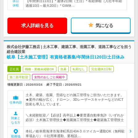
【年間休日113日】* 週休2日制（土日）* 有給休暇（入社半年経
休日
休暇
過後10日～最大20日）* GW休…
求人詳細を見る
気になる
株式会社伊藤工務店 | 土木工事、建築工事、造園工事、道路工事などを担う
総合建設業
岐阜【土木施工管理】有資格者募集/年間休日120日/土日休み
正社員
職種・業種未経験OK
急募
転勤なし
完全週休2日制
第二新卒歓迎
女性のおしごと掲載中
情報更新日：2026/03/24
終了予定日：
2026/09/21
土木、建築、造園、営繕などの施工管理をご担当いただきます。
★案件の幅が広く、ドローン、3DレーザースキャナーなどのICT
仕事内容
技術も導入しています。
＼未経験歓迎／【必須】高卒以上◆要普通自動車免許《いずれか
対象と
必須》土木施工管理技士◆造園施工管理技士◆建築施工管理技士
なる方
本社／岐阜県海津市海津町馬目404-3 ※マイカー通勤OK（無料駐
車場あり） ※社用車通勤、要相談…
勤務地