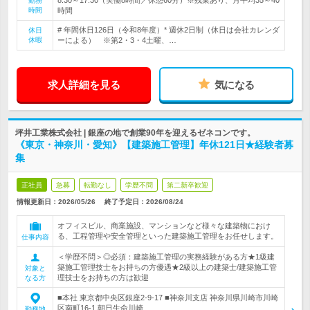
8:30～17:30（実働8時間／休憩60分）※残業あり、月平均35～40
勤務
時間
時間
# 年間休日126日（令和8年度）* 週休2日制（休日は会社カレンダ
休日
休暇
ーによる） ※第2・3・4土曜、…
求人詳細を見る
気になる
坪井工業株式会社 | 銀座の地で創業90年を迎えるゼネコンです。
《東京・神奈川・愛知》【建築施工管理】年休121日★経験者募
集
正社員
急募
転勤なし
学歴不問
第二新卒歓迎
情報更新日：2026/05/26
終了予定日：
2026/08/24
オフィスビル、商業施設、マンションなど様々な建築物におけ
る、工程管理や安全管理といった建築施工管理をお任せします。
仕事内容
＜学歴不問＞◎必須：建築施工管理の実務経験がある方★1級建
築施工管理技士をお持ちの方優遇★2級以上の建築士/建築施工管
対象と
理技士をお持ちの方は歓迎
なる方
■本社 東京都中央区銀座2-9-17 ■神奈川支店 神奈川県川崎市川崎
区南町16-1 朝日生命川崎…
勤務地