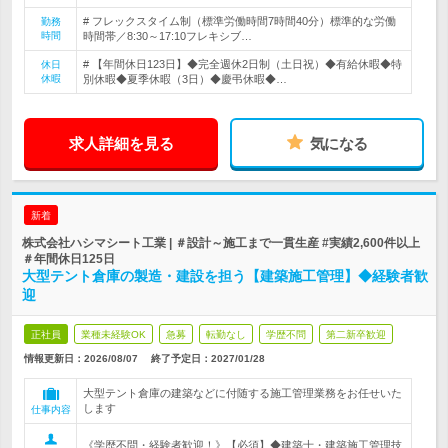
# フレックスタイム制（標準労働時間7時間40分）標準的な労働
勤務
時間
時間帯／8:30～17:10フレキシブ…
# 【年間休日123日】◆完全週休2日制（土日祝）◆有給休暇◆特
休日
休暇
別休暇◆夏季休暇（3日）◆慶弔休暇◆…
求人詳細を見る
気になる
新着
株式会社ハシマシート工業 | ＃設計～施工まで一貫生産 #実績2,600件以上
＃年間休日125日
大型テント倉庫の製造・建設を担う【建築施工管理】◆経験者歓
迎
正社員
業種未経験OK
急募
転勤なし
学歴不問
第二新卒歓迎
情報更新日：2026/08/07
終了予定日：
2027/01/28
大型テント倉庫の建築などに付随する施工管理業務をお任せいた
します
仕事内容
《学歴不問・経験者歓迎！》【必須】◆建築士・建築施工管理技