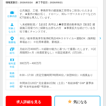
情報更新日：2026/03/24
終了予定日：
2026/09/21
公共施設、工場、事務所等の建築施工管理をご担当いただきま
す。★案件の幅が広く、ドローン、3Dレーザースキャナーなどの
仕事内容
ICT技術も導入しています。
＼未経験歓迎／【必須】高卒以上◆要普通自動車免許【歓迎】建
築施工現場でのご経験をお持ちの方 ★事業拡大を続けている当
対象と
社で働くチャンスです。
なる方
本社／岐阜県海津市海津町馬目404-3 ※マイカー通勤OK（無料駐
車場あり） ※社用車通勤、要相談…
勤務地
月給21万4000円～※経験や能力に基づいて優遇いたします。※試
用期間3ヶ月（待遇変更なし）※固定残業代（3万100…
給与
300万円～400万円
初年度
年収
勤務
8:00～17:00（所定労働時間7時間40分／休憩80分）※残業あり
時間
年間休日120日* 完全週休2日制（土日）* 有給休暇* GW* 夏季休
休日
休暇
暇* 年末年始休暇* 弔辞休…
求人詳細を見る
気になる