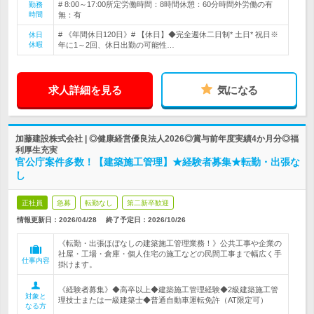
# 8:00～17:00所定労働時間：8時間休憩：60分時間外労働の有
勤務
時間
無：有
# 《年間休日120日》# 【休日】◆完全週休二日制* 土日* 祝日※
休日
休暇
年に1～2回、休日出勤の可能性…
求人詳細を見る
気になる
加藤建設株式会社 | ◎健康経営優良法人2026◎賞与前年度実績4か月分◎福
利厚生充実
官公庁案件多数！【建築施工管理】★経験者募集★転勤・出張な
し
正社員
急募
転勤なし
第二新卒歓迎
情報更新日：2026/04/28
終了予定日：
2026/10/26
《転勤・出張ほぼなしの建築施工管理業務！》公共工事や企業の
社屋・工場・倉庫・個人住宅の施工などの民間工事まで幅広く手
仕事内容
掛けます。
《経験者募集》◆高卒以上◆建築施工管理経験◆2級建築施工管
対象と
理技士または一級建築士◆普通自動車運転免許（AT限定可）
なる方