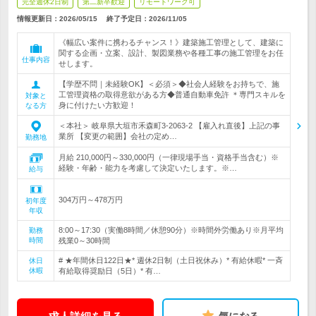
完全週休2日制
第二新卒歓迎
リモートワーク可
情報更新日：2026/05/15
終了予定日：
2026/11/05
《幅広い案件に携わるチャンス！》建築施工管理として、建築に
関する企画・立案、設計、製図業務や各種工事の施工管理をお任
仕事内容
せします。
【学歴不問｜未経験OK】＜必須＞◆社会人経験をお持ちで、施
工管理資格の取得意欲がある方◆普通自動車免許 ＊専門スキルを
対象と
身に付けたい方歓迎！
なる方
＜本社＞ 岐阜県大垣市禾森町3-2063-2 【雇入れ直後】上記の事
業所 【変更の範囲】会社の定め…
勤務地
月給 210,000円～330,000円（一律現場手当・資格手当含む）※
経験・年齢・能力を考慮して決定いたします。※…
給与
304万円～478万円
初年度
年収
8:00～17:30（実働8時間／休憩90分）※時間外労働あり※月平均
勤務
時間
残業0～30時間
# ★年間休日122日★* 週休2日制（土日祝休み）* 有給休暇* 一斉
休日
休暇
有給取得奨励日（5日）* 有…