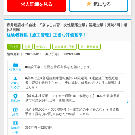
求人詳細を見る
気になる
森井建設株式会社 | 『ぎふし共育・女性活躍企業』認定企業｜賞与2回｜週
休2日制
経験者募集【施工管理】正当な評価基準！
正社員
急募
転勤なし
完全週休2日制
第二新卒歓迎
情報更新日：2026/04/10
終了予定日：
2026/10/08
■建設工事に必要な管理業務をお願いします。
仕事内容
■高卒以上■普通自動車運転免許(AT限定可) ■建築施工管理経験
者 資格や経験を生かし、更に成長。岐阜の街づくりに挑戦しま
対象と
せんか？
なる方
【岐阜本社採用｜マイカー通勤OK｜転勤なし】 ■本社 岐阜県岐
阜市河渡1-144 …JR「西岐阜駅…
勤務地
月給 240,000円～338,000円（一律支給の手当を含む）＋各資格
手当＋賞与(年2回)※あなたの年齢・スキル・…
給与
368万円～520万円
初年度
年収