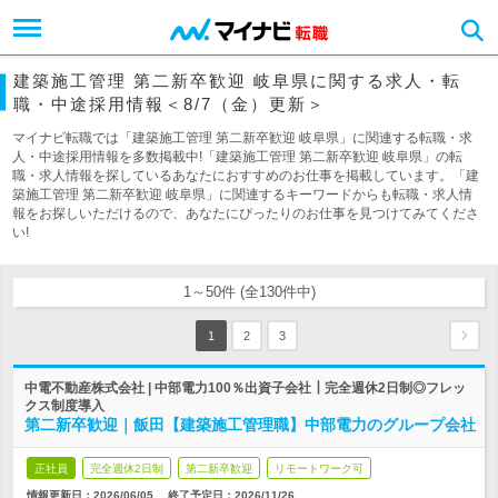
建築施工管理 第二新卒歓迎 岐阜県に関する求人・転
職・中途採用情報＜8/7（金）更新＞
マイナビ転職では「建築施工管理 第二新卒歓迎 岐阜県」に関連する転職・求
人・中途採用情報を多数掲載中!「建築施工管理 第二新卒歓迎 岐阜県」の転
職・求人情報を探しているあなたにおすすめのお仕事を掲載しています。「建
築施工管理 第二新卒歓迎 岐阜県」に関連するキーワードからも転職・求人情
報をお探しいただけるので、あなたにぴったりのお仕事を見つけてみてくださ
い!
1～50件 (全130件中)
1
2
3
中電不動産株式会社 | 中部電力100％出資子会社┃完全週休2日制◎フレッ
クス制度導入
第二新卒歓迎｜飯田【建築施工管理職】中部電力のグループ会社
正社員
完全週休2日制
第二新卒歓迎
リモートワーク可
情報更新日：2026/06/05
終了予定日：
2026/11/26