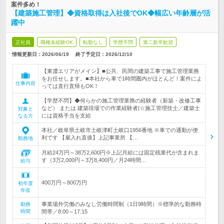
案件多め！
【建築施工管理】◆資格取得は入社後でOK◆幅広い年齢層が活
躍中
正社員
職種未経験OK
転勤なし
学歴不問
第二新卒歓迎
情報更新日：2026/06/19
終了予定日：
2026/12/10
【東濃エリアがメイン】■公共、民間の建築工事で施工管理業務
をお任せします。■本社から車で1時間圏内がほとんど！案件によ
仕事内容
っては直行直帰もOK！
【学歴不問】◆何らかの施工管理業務の経験者（新築・改修工事
など） または 建築現場での作業経験者|☆施工管理技士／建築士
対象と
には資格手当を支給
なる方
本社／岐阜県土岐市土岐津町土岐口1956番地 ※車での通勤が便
利です 【雇入れ直後】上記事業所 【…
勤務地
月給24万円～38万2,600円※上記月給には固定残業代が含まれま
す（3万2,000円～3万8,400円／月24時間…
給与
400万円～800万円
初年度
年収
事業場外労働のみなし労働時間制（1日9時間）※標準的な勤務時
勤務
時間
間帯／8:00～17:15