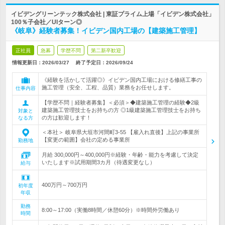
イビデングリーンテック株式会社 | 東証プライム上場「イビデン株式会社」
100％子会社／UIターン◎
《岐阜》経験者募集！イビデン国内工場の【建築施工管理】
正社員
急募
学歴不問
第二新卒歓迎
情報更新日：2026/03/27
終了予定日：
2026/09/24
《経験を活かして活躍◎》イビデン国内工場における修繕工事の
施工管理（安全、工程、品質）業務をお任せします。
仕事内容
【学歴不問｜経験者募集】＜必須＞◆建築施工管理の経験◆2級
建築施工管理技士をお持ちの方 ◎1級建築施工管理技士をお持ち
対象と
の方は歓迎します！
なる方
＜本社＞ 岐阜県大垣市河間町3-55 【雇入れ直後】上記の事業所
【変更の範囲】会社の定める事業所
勤務地
月給 300,000円～400,000円※経験・年齢・能力を考慮して決定
いたします※試用期間3カ月（待遇変更なし）
給与
400万円～700万円
初年度
年収
勤務
8:00～17:00（実働8時間／休憩60分）※時間外労働あり
時間