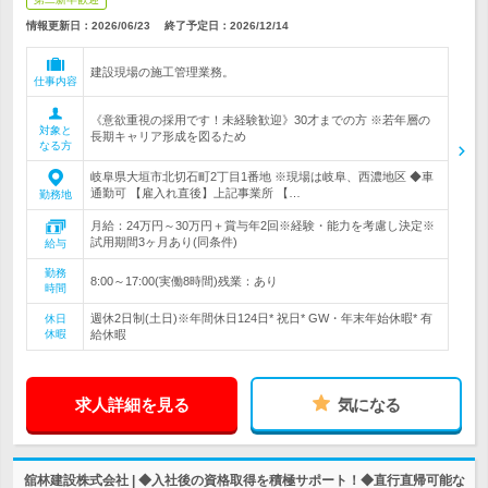
情報更新日：2026/06/23
終了予定日：
2026/12/14
建設現場の施工管理業務。
仕事内容
《意欲重視の採用です！未経験歓迎》30才までの方 ※若年層の
対象と
長期キャリア形成を図るため
なる方
岐阜県大垣市北切石町2丁目1番地 ※現場は岐阜、西濃地区 ◆車
通勤可 【雇入れ直後】上記事業所 【…
勤務地
月給：24万円～30万円＋賞与年2回※経験・能力を考慮し決定※
試用期間3ヶ月あり(同条件)
給与
勤務
8:00～17:00(実働8時間)残業：あり
時間
週休2日制(土日)※年間休日124日* 祝日* GW・年末年始休暇* 有
休日
休暇
給休暇
求人詳細を見る
気になる
舘林建設株式会社 | ◆入社後の資格取得を積極サポート！◆直行直帰可能な