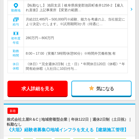
【転勤なし】 池田支店┃岐阜県揖斐郡池田町沓井1258-2 【雇入
れ直後】上記事業所 【変更の範囲…
勤務地
月給222,485円～500,000円※経験、能力を考慮の上、当社規定に
より決定いたします。※試用期間3か月（待遇に…
給与
280万円～800万円
初年度
年収
勤務
8:00～17:00（実働7.5時間/休憩90分）※時間外労働有無:有
時間
《休日》* 完全週休2日制（土・日）* 年間休日120日《休暇》* 年
休日
休暇
間有給休暇（入社日に10日付与…
求人詳細を見る
気になる
新着
株式会社土屋R＆C | 地域密着型企業｜年休122日｜週休2日制（土日祝）｜
転勤なし
《大垣》経験者募集◎地域インフラを支える【建築施工管理】