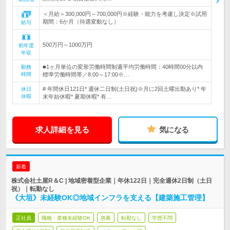
＜月給＞300,000円～700,000円※経験・能力を考慮し決定※試用
期間：6か月（待遇変動なし）
給与
500万円～1000万円
初年度
年収
■1ヶ月単位の変形労働時間制週平均労働時間：40時間00分以内
勤務
時間
標準労働時間帯／8:00～17:00※…
# 年間休日121日* 週休二日制(土日祝)※月に2回土曜出勤あり* 年
休日
休暇
末年始休暇* 夏期休暇* 有…
求人詳細を見る
気になる
新着
株式会社土屋R＆C | 地域密着型企業｜年休122日｜完全週休2日制（土日
祝）｜転勤なし
《大垣》未経験OK◎地域インフラを支える【建築施工管理】
正社員
職種・業種未経験OK
急募
転勤なし
学歴不問