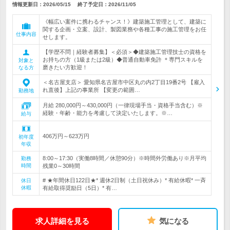
情報更新日：2026/05/15
終了予定日：
2026/11/05
《幅広い案件に携わるチャンス！》建築施工管理として、建築に
関する企画・立案、設計、製図業務や各種工事の施工管理をお任
仕事内容
せします。
【学歴不問｜経験者募集】＜必須＞◆建築施工管理技士の資格を
お持ちの方（1級または2級）◆普通自動車免許 ＊専門スキルを
対象と
磨きたい方歓迎！
なる方
＜名古屋支店＞ 愛知県名古屋市中区丸の内2丁目19番2号 【雇入
れ直後】上記の事業所 【変更の範囲…
勤務地
月給 280,000円～430,000円（一律現場手当・資格手当含む）※
経験・年齢・能力を考慮して決定いたします。※…
給与
406万円～623万円
初年度
年収
8:00～17:30（実働8時間／休憩90分）※時間外労働あり※月平均
勤務
時間
残業0～30時間
# ★年間休日122日★* 週休2日制（土日祝休み）* 有給休暇* 一斉
休日
休暇
有給取得奨励日（5日）* 有…
求人詳細を見る
気になる