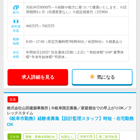
月給34万8000円～※経験や能力に基づいて優遇いたします。※試
用期間3ヶ月（待遇変更なし）※固定残業代（3万800…
給与
400万円～700万円
初年度
年収
勤務
8:00～17:00（所定労働時間7時間40分／休憩80分）※残業あり
時間
年間休日120日* 完全週休2日制（土日）* 有給休暇* GW* 夏季休
休日
休暇
暇* 年末年始休暇* 弔辞休…
求人詳細を見る
気になる
新着
株式会社山田建築事務所 | ※岐阜限定募集／家庭都合での早上がりOK／フ
レックスタイム
《岐阜市勤務》経験者募集【設計監理スタッフ】時短・在宅勤務
OK
正社員
職種・業種未経験OK
転勤なし
学歴不問
第二新卒歓迎