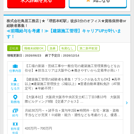
求人詳細を見る
気になる
株式会社鳥居工務店 | ★「堺筋本町駅」徒歩3分のオフィス★資格保持者or
経験者募集！
≪前職給与を考慮！≫【建築施工管理】キャリアUPが叶いま
す！
正社員
職種未経験OK
急募
転勤なし
第二新卒歓迎
情報更新日：2026/06/23
終了予定日：
2026/12/14
【工場の新築・営繕工事や一般住宅の建築施工管理業務などをお
任せ】★担当エリアは大阪中心★働きやすいから定着率が高い！
仕事内容
【建築施工管理の経験者を募集！ブランクがある方もOK】■高卒
以上■建築施工管理技士（2級以上）■普通自動車運転免許（AT限
対象と
定可）★年齢不問！
なる方
【大阪本社】 大阪府大阪市中央区安土町二丁目3番13号 大阪国
際ビルディング8階 【交通アクセス】…
勤務地
月給30万円～＋諸手当＋賞与年2回★時間外・住宅・家族・資格
手当などが充実！※経験・能力・適性などを考慮のうえ、優遇…
給与
420万円～700万円
初年度
年収