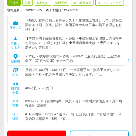
正社員
急募
転勤なし
学歴不問
第二新卒歓迎
リモートワーク可
情報更新日：2026/05/15
終了予定日：
2026/11/05
《幅広い案件に携わるチャンス！》建築施工管理として、建築に
関する企画・立案、設計、製図業務や各種工事の施工管理をお任
仕事内容
せします。
【学歴不問｜経験者募集】＜必須＞◆建築施工管理技士の資格を
お持ちの方（1級または2級）◆普通自動車免許 ＊専門スキルを
対象と
磨きたい方歓迎！
なる方
＜本社＞ 岐阜県大垣市禾森町3-2063-2 【雇入れ直後】上記の事
業所 【変更の範囲】会社の定め…
勤務地
月給 280,000円～430,000円（一律現場手当・資格手当含む）※
経験・年齢・能力を考慮して決定いたします。※…
給与
406万円～623万円
初年度
年収
8:00～17:30（実働8時間／休憩90分）※時間外労働あり※月平均
勤務
時間
残業0～30時間
# ★年間休日122日★* 週休2日制（土日祝休み）* 有給休暇* 一斉
休日
休暇
有給取得奨励日（5日）* 有…