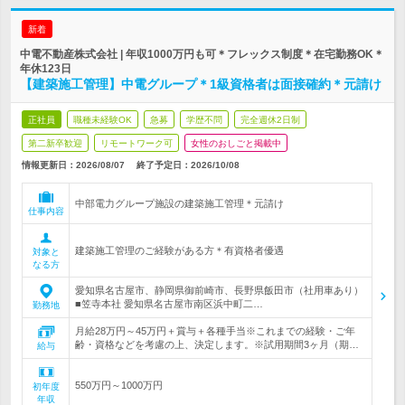
新着
中電不動産株式会社 | 年収1000万円も可＊フレックス制度＊在宅勤務OK＊
年休123日
【建築施工管理】中電グループ＊1級資格者は面接確約＊元請け
正社員
職種未経験OK
急募
学歴不問
完全週休2日制
第二新卒歓迎
リモートワーク可
女性のおしごと掲載中
情報更新日：2026/08/07
終了予定日：
2026/10/08
中部電力グループ施設の建築施工管理＊元請け
仕事内容
建築施工管理のご経験がある方＊有資格者優遇
対象と
なる方
愛知県名古屋市、静岡県御前崎市、長野県飯田市（社用車あり）
■笠寺本社 愛知県名古屋市南区浜中町二…
勤務地
月給28万円～45万円＋賞与＋各種手当※これまでの経験・ご年
齢・資格などを考慮の上、決定します。※試用期間3ヶ月（期…
給与
550万円～1000万円
初年度
年収