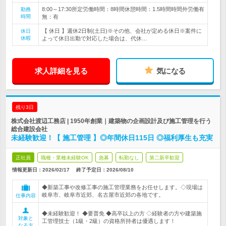
8:00～17:30所定労働時間：8時間休憩時間：1.5時間時間外労働有
勤務
時間
無：有
【 休日 】週休2日制(土日)※その他、会社が定める休日※案件に
休日
休暇
よって休日出勤で対応した場合は、代休…
求人詳細を見る
気になる
残り3日
株式会社渡辺工務店 | 1950年創業｜建築物の企画設計及び施工管理を行う
総合建設会社
未経験歓迎！【 施工管理 】◎年間休日115日 ◎福利厚生も充実
正社員
職種・業種未経験OK
急募
転勤なし
第二新卒歓迎
情報更新日：2026/02/17
終了予定日：
2026/08/10
◆新築工事や改修工事の施工管理業務をお任せします。◇現場は
岐阜市、岐阜市近郊、名古屋市近郊の各地です。
仕事内容
◆未経験歓迎！ ◆要普免 ◆高卒以上の方 ◇経験者の方や建築施
対象と
工管理技士（1級・2級）の資格所持者は優遇します！
なる方