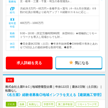
京・岐阜・三重・千葉・埼玉の各現場先o…
勤務地
月給26.5万円～65万円＋各種手当＋賞与（4～8カ月分実績）※9
割の社員が前職より給与アップ！※経験やスキルに応じ…
給与
400万円～1000万円
初年度
年収
9:00～18:00（所定労働時間8時間 休憩60分）★積極的にリモー
勤務
時間
トワークを導入し現場からでも対…
◆完全週休2日制（土日）◆年末年始休暇◆GW休暇※有休とあわ
休日
休暇
せて5日以上の連続休暇も取得可能。◆夏季…
求人詳細を見る
気になる
新着
株式会社土屋R＆C | 地域密着型企業｜年休122日｜週休2日制（土日祝）｜
転勤なし
《名古屋》経験者募集◎地域インフラを支える【建築施工管理】
正社員
急募
転勤なし
学歴不問
第二新卒歓迎
リモートワーク可