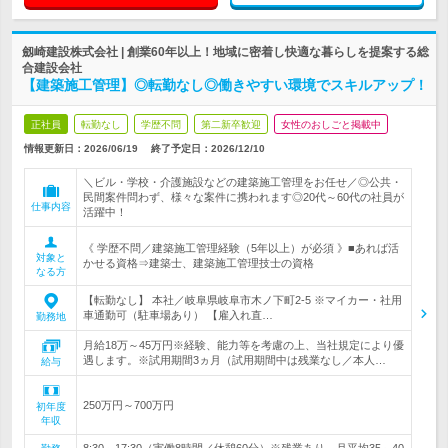
劔崎建設株式会社 | 創業60年以上！地域に密着し快適な暮らしを提案する総
合建設会社
【建築施工管理】◎転勤なし◎働きやすい環境でスキルアップ！
正社員
転勤なし
学歴不問
第二新卒歓迎
女性のおしごと掲載中
情報更新日：2026/06/19
終了予定日：
2026/12/10
＼ビル・学校・介護施設などの建築施工管理をお任せ／◎公共・
民間案件問わず、様々な案件に携われます◎20代～60代の社員が
仕事内容
活躍中！
《 学歴不問／建築施工管理経験（5年以上）が必須 》■あれば活
対象と
かせる資格⇒建築士、建築施工管理技士の資格
なる方
【転勤なし】 本社／岐阜県岐阜市木ノ下町2-5 ※マイカー・社用
車通勤可（駐車場あり） 【雇入れ直…
勤務地
月給18万～45万円※経験、能力等を考慮の上、当社規定により優
遇します。※試用期間3ヵ月（試用期間中は残業なし／本人…
給与
250万円～700万円
初年度
年収