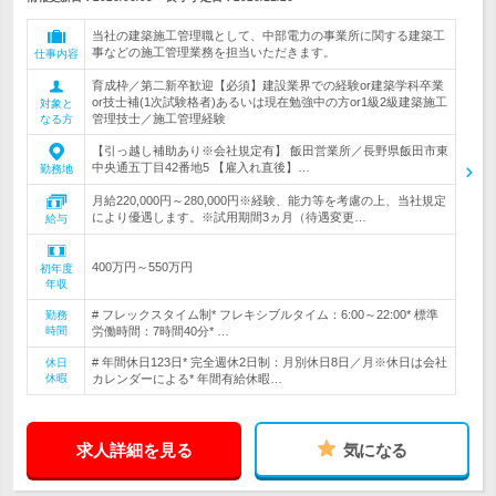
当社の建築施工管理職として、中部電力の事業所に関する建築工
事などの施工管理業務を担当いただきます。
仕事内容
育成枠／第二新卒歓迎【必須】建設業界での経験or建築学科卒業
or技士補(1次試験格者)あるいは現在勉強中の方or1級2級建築施工
対象と
管理技士／施工管理経験
なる方
【引っ越し補助あり※会社規定有】 飯田営業所／長野県飯田市東
中央通五丁目42番地5 【雇入れ直後】…
勤務地
月給220,000円～280,000円※経験、能力等を考慮の上、当社規定
により優遇します。※試用期間3ヵ月（待遇変更…
給与
400万円～550万円
初年度
年収
# フレックスタイム制* フレキシブルタイム：6:00～22:00* 標準
勤務
時間
労働時間：7時間40分* …
# 年間休日123日* 完全週休2日制：月別休日8日／月※休日は会社
休日
休暇
カレンダーによる* 年間有給休暇…
求人詳細を見る
気になる