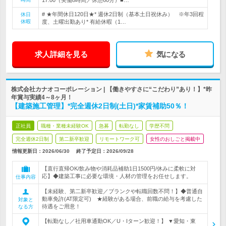
17:00（実働8時間／休憩60分）■…
# ★年間休日120日★* 週休2日制（基本土日祝休み） ※年3回程
休日
休暇
度、土曜出勤あり* 有給休暇（1…
求人詳細を見る
気になる
株式会社カナオコーポレーション | 【働きやすさに“こだわり”あり！】*昨
年賞与実績4～8ヶ月！
【建築施工管理】*完全週休2日制(土日)*家賃補助50％！
正社員
職種・業種未経験OK
急募
転勤なし
学歴不問
完全週休2日制
第二新卒歓迎
リモートワーク可
女性のおしごと掲載中
情報更新日：2026/06/30
終了予定日：
2026/09/28
【直行直帰OK/飲み物や消耗品補助1日1500円/休みに柔軟に対
応】◆建築工事に必要な環境・人材の管理をお任せします。
仕事内容
【未経験、第二新卒歓迎／ブランクや転職回数不問！】◆普通自
動車免許(AT限定可) ★経験がある場合、前職の給与を考慮した
対象と
待遇をご用意！
なる方
【転勤なし／社用車通勤OK／U・Iターン歓迎！】 ▼愛知・東