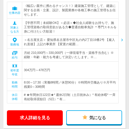
《幅広い案件に携わるチャンス！》建築施工管理として、建築に
関する企画・立案、設計、製図業務や各種工事の施工管理をお任
仕事内容
せします。
【学歴不問｜未経験OK】＜必須＞◆社会人経験をお持ちで、施
工管理資格の取得意欲がある方◆普通自動車免許 ＊専門スキルを
対象と
身に付けたい方歓迎！
なる方
＜名古屋支店＞ 愛知県名古屋市中区丸の内2丁目19番2号 【雇入
れ直後】上記の事業所 【変更の範囲…
勤務地
月給 210,000円～330,000円（一律現場手当・資格手当含む）※
経験・年齢・能力を考慮して決定いたします。※…
給与
304万円～478万円
初年度
年収
8:00～17:30（実働8時間／休憩90分）※時間外労働あり※月平均
勤務
時間
残業0～30時間
# ★年間休日122日★* 週休2日制（土日祝休み）* 有給休暇* 一斉
休日
休暇
有給取得奨励日（5日）* 有…
求人詳細を見る
気になる