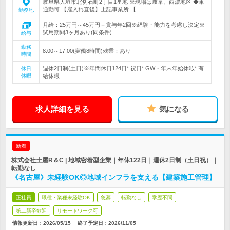
岐阜県大垣市北切石町2丁目1番地 ※現場は岐阜、西濃地区 ◆車
通勤可 【雇入れ直後】上記事業所 【…
勤務地
月給：25万円～45万円＋賞与年2回※経験・能力を考慮し決定※
試用期間3ヶ月あり(同条件)
給与
勤務
8:00～17:00(実働8時間)残業：あり
時間
週休2日制(土日)※年間休日124日* 祝日* GW・年末年始休暇* 有
休日
休暇
給休暇
求人詳細を見る
気になる
新着
株式会社土屋R＆C | 地域密着型企業｜年休122日｜週休2日制（土日祝）｜
転勤なし
《名古屋》未経験OK◎地域インフラを支える【建築施工管理】
正社員
職種・業種未経験OK
急募
転勤なし
学歴不問
第二新卒歓迎
リモートワーク可
情報更新日：2026/05/15
終了予定日：
2026/11/05