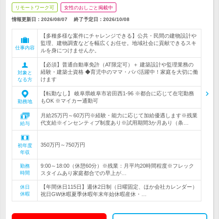
リモートワーク可
女性のおしごと掲載中
情報更新日：2026/08/07
終了予定日：
2026/10/08
【多種多様な案件にチャレンジできる】公共・民間の建物設計や
監理、建物調査などを幅広くお任せ。地域社会に貢献できるスキ
仕事内容
ルを身につけませんか。
【必須】普通自動車免許（AT限定可）＋ 建築設計や監理業務の
経験・建築士資格 ◆育児中のママ・パパ活躍中！家庭を大切に働
対象と
けます
なる方
【転勤なし】 岐阜県岐阜市岩田西1-96 ※都合に応じて在宅勤務
もOK ※マイカー通勤可
勤務地
月給25万円～60万円※経験・能力に応じて加給優遇します※残業
代支給※インセンティブ制度あり※試用期間3か月あり（条…
給与
350万円～750万円
初年度
年収
9:00～18:00（休憩60分）※残業：月平均20時間程度※フレック
勤務
時間
スタイムあり家庭都合での早上が…
【年間休日115日】週休2日制（日曜固定、ほか会社カレンダー）
休日
休暇
祝日GW休暇夏季休暇年末年始休暇産休・…