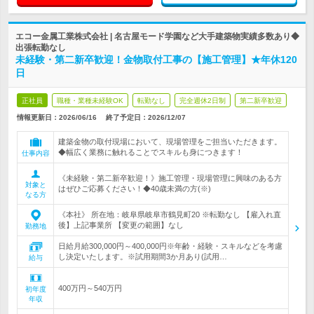
エコー金属工業株式会社 | 名古屋モード学園など大手建築物実績多数あり◆
出張転勤なし
未経験・第二新卒歓迎！金物取付工事の【施工管理】★年休120
日
正社員
職種・業種未経験OK
転勤なし
完全週休2日制
第二新卒歓迎
情報更新日：2026/06/16
終了予定日：
2026/12/07
建築金物の取付現場において、現場管理をご担当いただきます。
◆幅広く業務に触れることでスキルも身につきます！
仕事内容
《未経験・第二新卒歓迎！》施工管理・現場管理に興味のある方
対象と
はぜひご応募ください！◆40歳未満の方(※)
なる方
《本社》 所在地：岐阜県岐阜市鶴見町20 ※転勤なし 【雇入れ直
後】上記事業所 【変更の範囲】なし
勤務地
日給月給300,000円～400,000円※年齢・経験・スキルなどを考慮
し決定いたします。※試用期間3か月あり(試用…
給与
400万円～540万円
初年度
年収