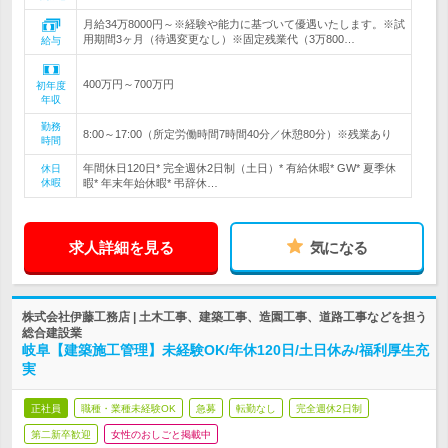
月給34万8000円～※経験や能力に基づいて優遇いたします。※試
用期間3ヶ月（待遇変更なし）※固定残業代（3万800…
給与
400万円～700万円
初年度
年収
勤務
8:00～17:00（所定労働時間7時間40分／休憩80分）※残業あり
時間
年間休日120日* 完全週休2日制（土日）* 有給休暇* GW* 夏季休
休日
休暇
暇* 年末年始休暇* 弔辞休…
求人詳細を見る
気になる
株式会社伊藤工務店 | 土木工事、建築工事、造園工事、道路工事などを担う
総合建設業
岐阜【建築施工管理】未経験OK/年休120日/土日休み/福利厚生充
実
正社員
職種・業種未経験OK
急募
転勤なし
完全週休2日制
第二新卒歓迎
女性のおしごと掲載中