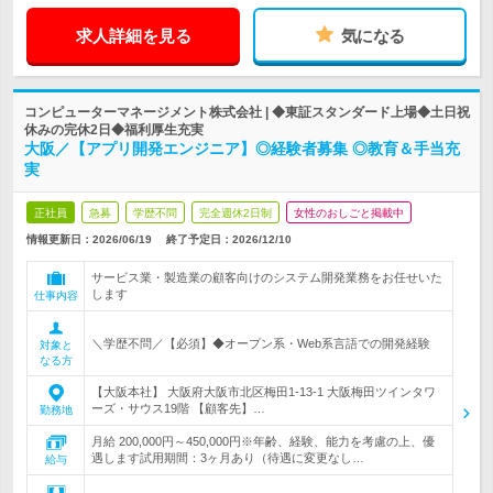
求人詳細を見る
気になる
コンピューターマネージメント株式会社 | ◆東証スタンダード上場◆土日祝
休みの完休2日◆福利厚生充実
大阪／【アプリ開発エンジニア】◎経験者募集 ◎教育＆手当充
実
正社員
急募
学歴不問
完全週休2日制
女性のおしごと掲載中
情報更新日：2026/06/19
終了予定日：
2026/12/10
サービス業・製造業の顧客向けのシステム開発業務をお任せいた
します
仕事内容
＼学歴不問／【必須】◆オープン系・Web系言語での開発経験
対象と
なる方
【大阪本社】 大阪府大阪市北区梅田1-13-1 大阪梅田ツインタワ
ーズ・サウス19階 【顧客先】…
勤務地
月給 200,000円～450,000円※年齢、経験、能力を考慮の上、優
遇します試用期間：3ヶ月あり（待遇に変更なし…
給与