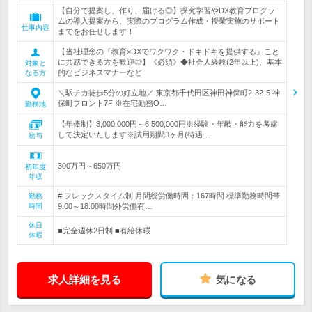
【自分で提案し、作り、届ける◎】探究学習やDX教育プログラ
ムの導入提案から、実際のプログラム作成・授業実施のサポート
仕事内容
までをお任せします！
【当社理念の『教育×DXでワクワク・ドキドキを提供する』こと
に共感できる方を歓迎◎】《必須》◆社会人経験(2年以上)、基本
対象と
的なビジネスマナーなど
なる方
＼駅チカ徒歩5分の好立地／ 東京都千代田区神田神保町2-32-5 神
保町フロント7F ※在宅勤務O…
勤務地
【年俸制】3,000,000円～6,500,000円※経験・年齢・能力を考慮
して決定いたします※試用期間3ヶ月(待遇…
給与
300万円～650万円
初年度
年収
# フレックスタイム制 月間総労働時間：167時間 標準勤務時間帯
勤務
時間
9:00～18:00時間外労働有…
休日
■完全週休2日制 ■有給休暇
休暇
求人詳細を見る
気になる