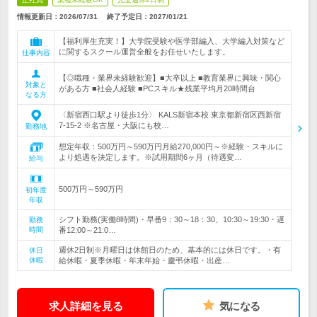
情報更新日：2026/07/31
終了予定日：
2027/01/21
【福利厚生充実！】大学院受験や医学部編入、大学編入対策など
に関するスクール運営全般をお任せいたします。
仕事内容
【◎職種・業界未経験歓迎】■大卒以上 ■教育業界に興味・関心
対象と
がある方 ■社会人経験 ■PCスキル★残業平均月20時間台
なる方
〈新宿西口駅より徒歩1分〉 KALS新宿本校 東京都新宿区西新宿
7-15-2 ※名古屋・大阪にも校…
勤務地
想定年収：500万円～590万円月給270,000円～※経験・スキルに
より処遇を決定します。※試用期間6ヶ月（待遇変…
給与
500万円～590万円
初年度
年収
シフト勤務(実働8時間)・早番9：30～18：30、10:30～19:30・遅
勤務
時間
番12:00～21:0…
週休2日制※月曜日は休館日のため、基本的には休日です。・有
休日
休暇
給休暇・夏季休暇・年末年始・慶弔休暇・出産…
求人詳細を見る
気になる