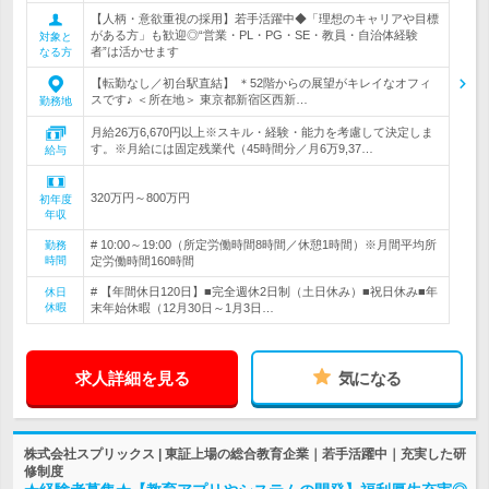
【人柄・意欲重視の採用】若手活躍中◆「理想のキャリアや目標
がある方」も歓迎◎“営業・PL・PG・SE・教員・自治体経験
対象と
者”は活かせます
なる方
【転勤なし／初台駅直結】 ＊52階からの展望がキレイなオフィ
スです♪ ＜所在地＞ 東京都新宿区西新…
勤務地
月給26万6,670円以上※スキル・経験・能力を考慮して決定しま
す。※月給には固定残業代（45時間分／月6万9,37…
給与
320万円～800万円
初年度
年収
# 10:00～19:00（所定労働時間8時間／休憩1時間）※月間平均所
勤務
時間
定労働時間160時間
# 【年間休日120日】■完全週休2日制（土日休み）■祝日休み■年
休日
休暇
末年始休暇（12月30日～1月3日…
求人詳細を見る
気になる
株式会社スプリックス | 東証上場の総合教育企業｜若手活躍中｜充実した研
修制度