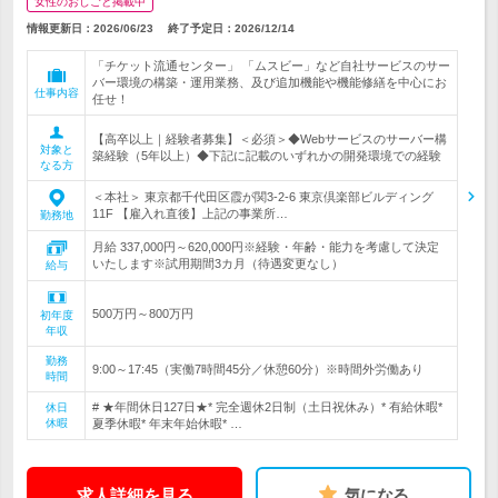
女性のおしごと掲載中
情報更新日：2026/06/23
終了予定日：
2026/12/14
「チケット流通センター」 「ムスビー」など自社サービスのサー
バー環境の構築・運用業務、及び追加機能や機能修繕を中心にお
仕事内容
任せ！
【高卒以上｜経験者募集】＜必須＞◆Webサービスのサーバー構
対象と
築経験（5年以上）◆下記に記載のいずれかの開発環境での経験
なる方
＜本社＞ 東京都千代田区霞が関3-2-6 東京倶楽部ビルディング
11F 【雇入れ直後】上記の事業所…
勤務地
月給 337,000円～620,000円※経験・年齢・能力を考慮して決定
いたします※試用期間3カ月（待遇変更なし）
給与
500万円～800万円
初年度
年収
勤務
9:00～17:45（実働7時間45分／休憩60分）※時間外労働あり
時間
# ★年間休日127日★* 完全週休2日制（土日祝休み）* 有給休暇*
休日
休暇
夏季休暇* 年末年始休暇* …
求人詳細を見る
気になる