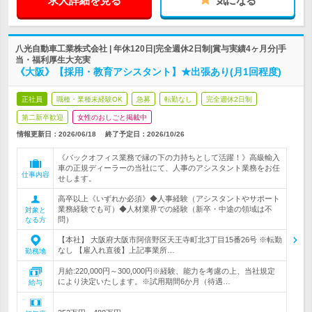
求人詳細を見る
気になる
八光自動車工業株式会社 | 年休120日|完全週休2日制|賞与実績4ヶ月分|手
当・福利厚生大充実
《大阪》【採用・教育アシスタント】★出張あり(月1回程度)
正社員
職種・業種未経験OK
急募
転勤なし
完全週休2日制
第二新卒歓迎
女性のおしごと掲載中
情報更新日：2026/06/18
終了予定日：
2026/10/26
《バックオフィス業務で縁の下の力持ちとして活躍！》高級輸入
車の正規ディーラーの当社にて、人事のアシスタント業務をお任
仕事内容
せします。
高卒以上《いずれか必須》◆人事経験（アシスタントやサポート
業務経験でも可）◆人材業界での経験（新卒・中途の領域は不
対象と
問）
なる方
【本社】 大阪府大阪市阿倍野区天王寺町北3丁目15番26号 ※転勤
なし 【雇入れ直後】上記事業所…
勤務地
月給:220,000円～300,000円※経験、能力を考慮の上、当社規定
により決定いたします。※試用期間6か月（待遇…
給与