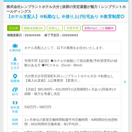
株式会社レンブラントホテル大分 | 抜群の安定基盤が魅力！レンブラントホ
ールディングス
【ホテル支配人】※転勤なし ※借り上げ社宅あり ※教育制度◎
正社員
職種未経験OK
転勤なし
学歴不問
女性のおしごと掲載中
情報更新日：2026/03/06
終了予定日：
2026/09/03
ホテル支配人として、以下の業務をお任せいたします。
仕事内容
学歴不問【必須】◆ホテルや旅館にて宿泊業務(予約管理等)の経
対象と
験がある方 ◆PCスキル（Excel・Word）
なる方
大分県大分市田室町9-20 レンブラントホテル大分 ※転勤なし
【雇入れ直後】上記事業所 【変更の…
勤務地
【月給】380,000円～415,000円※試用期間3ヶ月あり(同条件)※
経験・能力を考慮し決定
給与
530万円～580万円
初年度
年収
1ヶ月単位の変形労働時間制週平均労働時間：40時間00分休憩時
勤務
時間
間：60分時間外労働有無：有(平均20…