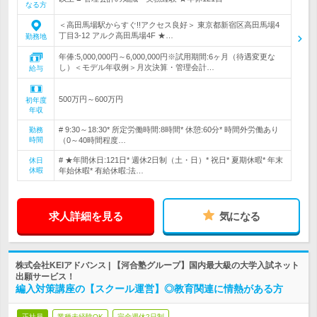
なる方
＜高田馬場駅からすぐ!!アクセス良好＞ 東京都新宿区高田馬場4
丁目3-12 アルク高田馬場4F ★…
勤務地
年俸:5,000,000円～6,000,000円※試用期間:6ヶ月（待遇変更な
し）＜モデル年収例＞月次決算・管理会計…
給与
500万円～600万円
初年度
年収
# 9:30～18:30* 所定労働時間:8時間* 休憩:60分* 時間外労働あり
勤務
時間
（0～40時間程度…
# ★年間休日:121日* 週休2日制（土・日）* 祝日* 夏期休暇* 年末
休日
休暇
年始休暇* 有給休暇:法…
求人詳細を見る
気になる
株式会社KEIアドバンス | 【河合塾グループ】国内最大級の大学入試ネット
出願サービス！
編入対策講座の【スクール運営】◎教育関連に情熱がある方
正社員
業種未経験OK
完全週休2日制