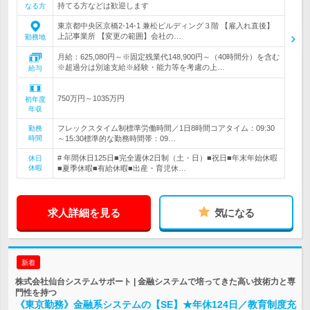
持てる方などは歓迎します
なる方
東京都中央区京橋2-14-1 兼松ビルディング３階 【雇入れ直後】
上記事業所 【変更の範囲】会社の…
勤務地
月給：625,080円～※固定残業代148,900円～（40時間分）を含む
※超過分は別途支給※経験・能力等を考慮の上…
給与
750万円～1035万円
初年度
年収
フレックスタイム制標準労働時間／1日8時間コアタイム：09:30
勤務
時間
～15:30標準的な勤務時間帯：09…
# 年間休日125日■完全週休2日制（土・日）■祝日■年末年始休暇
休日
休暇
■夏季休暇■有給休暇■出産・育児休…
求人詳細を見る
気になる
新着
株式会社仙台システムサポート | 金融システムで培ってきた高い技術力と専
門性を持つ
《東京勤務》金融系システムの【SE】★年休124日／教育制度充