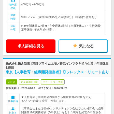
400万円～600万円
初年度
年収
勤務
9:00～17:45（実働7時間45分／休憩60分）※時間外労働あり
時間
# ★年間休日127日★* 完全週休2日制（土日祝休み）* 有給休暇*
休日
休暇
夏季休暇* 年末年始休暇* …
求人詳細を見る
気になる
株式会社鎌倉新書 | 東証プライム上場／終活インフラを担う企業／年間休日
125日
東京【人事教育・組織開発担当者】◎フレックス・リモートあり
正社員
完全週休2日制
リモートワーク可
情報更新日：2026/02/20
終了予定日：
2026/08/20
▼人材育成と組織開発の両面から鎌倉新書の成長を支え
る“人”と“組織”を企画・推進します。
仕事内容
【事業会社または研修/コンサルティング会社での人材育成・組織
開発領域の実務経験（5年以上）など】☆現場と経営の両視点を
対象と