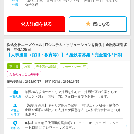
* 週休二日制：月9日休み ※シフト制* 年間休日107日* 育児休暇*
休日
休暇
有給休暇
求人詳細を見る
気になる
株式会社ニーズウェル | ITシステム・ソリューションを提供｜金融系取引多
数｜年休125日
【人事担当（採用・教育等）】＊経験者募集＊完全週休2日制
正社員
急募
完全週休2日制
リモートワーク可
女性のおしごと掲載中
情報更新日：2026/07/17
終了予定日：
2026/10/15
年間30名規模のキャリア採用を中心に、採用計画の立案からエー
ジェント対応、面接、内定フォローまでをお任せします。
仕事内容
【経験者募集】キャリア採用の経験（3年以上）／研修／教育の
企画や運用の経験／対人折衝が得意な方（人材紹介会社等との折
対象と
衝あり）
なる方
■本社 東京都千代田区紀尾井町4-1 ニューオータニ ガーデンコ
ート13階 ◎テレワーク：相談可…
勤務地