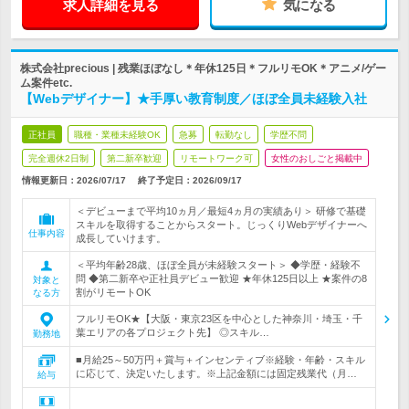
求人詳細を見る
気になる
株式会社precious | 残業ほぼなし＊年休125日＊フルリモOK＊アニメ/ゲー
ム案件etc.
【Webデザイナー】★手厚い教育制度／ほぼ全員未経験入社
正社員
職種・業種未経験OK
急募
転勤なし
学歴不問
完全週休2日制
第二新卒歓迎
リモートワーク可
女性のおしごと掲載中
情報更新日：2026/07/17
終了予定日：
2026/09/17
＜デビューまで平均10ヵ月／最短4ヵ月の実績あり＞ 研修で基礎
スキルを取得することからスタート。じっくりWebデザイナーへ
仕事内容
成長していけます。
＜平均年齢28歳、ほぼ全員が未経験スタート＞ ◆学歴・経験不
問 ◆第二新卒や正社員デビュー歓迎 ★年休125日以上 ★案件の8
対象と
割がリモートOK
なる方
フルリモOK★【大阪・東京23区を中心とした神奈川・埼玉・千
葉エリアの各プロジェクト先】 ◎スキル…
勤務地
■月給25～50万円＋賞与＋インセンティブ※経験・年齢・スキル
に応じて、決定いたします。※上記金額には固定残業代（月…
給与