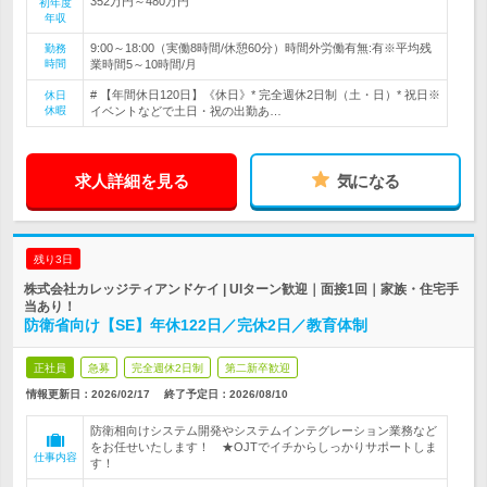
352万円～480万円
初年度
年収
9:00～18:00（実働8時間/休憩60分）時間外労働有無:有※平均残
勤務
時間
業時間5～10時間/月
# 【年間休日120日】《休日》* 完全週休2日制（土・日）* 祝日※
休日
休暇
イベントなどで土日・祝の出勤あ…
求人詳細を見る
気になる
残り3日
株式会社カレッジティアンドケイ | UIターン歓迎｜面接1回｜家族・住宅手
当あり！
防衛省向け【SE】年休122日／完休2日／教育体制
正社員
急募
完全週休2日制
第二新卒歓迎
情報更新日：2026/02/17
終了予定日：
2026/08/10
防衛相向けシステム開発やシステムインテグレーション業務など
をお任せいたします！ ★OJTでイチからしっかりサポートしま
仕事内容
す！