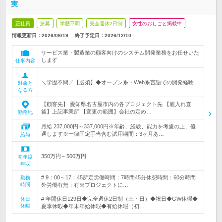
実
正社員
急募
学歴不問
完全週休2日制
女性のおしごと掲載中
情報更新日：2026/06/19
終了予定日：
2026/12/10
サービス業・製造業の顧客向けのシステム開発業務をお任せいた
します
仕事内容
＼学歴不問／【必須】◆オープン系・Web系言語での開発経験
対象と
なる方
【顧客先】 愛知県名古屋市内の各プロジェクト先 【雇入れ直
後】上記事業所 【変更の範囲】会社の定め…
勤務地
月給 237,000円～337,000円※年齢、経験、能力を考慮の上、優
遇します※一律固定手当含む試用期間：3ヶ月あ…
給与
350万円～500万円
初年度
年収
# 9：00～17：45所定労働時間：7時間45分休憩時間：60分時間
勤務
時間
外労働有無：有※プロジェクトに…
# 年間休日129日◆完全週休2日制（土・日）◆祝日◆GW休暇◆
休日
休暇
夏季休暇◆年末年始休暇◆有給休暇（初…