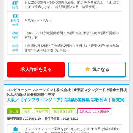
月給250,000円～340,000円※経験、能力等を考慮の上、当社規定
により優遇します。※試用期間3ヵ月（待遇変更…
給与
400万円～600万円
初年度
年収
9:00～17:30(所定労働時間：7時間30分)休憩：60分時間外労働の
勤務
時間
有無：有
# 年間休日125日* 完全週休2日制（土日祝）* 夏期休暇* 年末年始
休日
休暇
休暇* 年次有給休暇（初年度…
求人詳細を見る
気になる
コンピューターマネージメント株式会社 | ◆東証スタンダード上場◆土日祝
休みの完休2日◆福利厚生充実
大阪／【インフラエンジニア】◎経験者募集 ◎教育＆手当充実
正社員
急募
学歴不問
完全週休2日制
女性のおしごと掲載中
情報更新日：2026/06/19
終了予定日：
2026/12/10
インフラエンジニア業務をお任せいたします ★今回は体制強化に