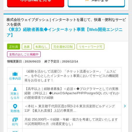
株式会社ウェイブダッシュ | インターネットを通じて、快適・便利なサービ
スを提供
《東京》経験者募集◆インターネット事業【Web開発エンジニ
ア】
正社員
急募
転勤なし
完全週休2日制
リモートワーク可
女性のおしごと掲載中
情報更新日：2026/06/23
終了予定日：
2026/12/14
《経験を活かして活躍◎》「チケット流通センター」 「ムスビ
ー」を中心としたインターネット事業においてサービスの機能開
仕事内容
発をお任せします！
【高卒以上｜経験者募集】＜必須＞◆プログラマーとしての実務
経験（3年以上）◆LinuxOS/Apache/PHP/PostgreSQL のいずれか
対象と
の開発環境での経験
なる方
＜本社＞ 東京都千代田区霞が関3-2-6 東京倶楽部ビルディング
11F 【雇入れ直後】上記の事業所…
勤務地
月給 250,000円～※経験・年齢・能力を考慮して決定いたします
※試用期間3カ月（待遇変更なし）
給与