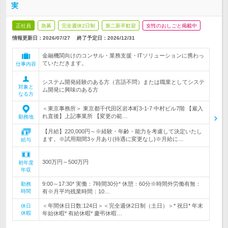
実
正社員
急募
完全週休2日制
第二新卒歓迎
女性のおしごと掲載中
情報更新日：2026/07/27
終了予定日：
2026/12/31
金融機関向けのコンサル・業務支援・ITソリューションに携わっ
ていただきます。
仕事内容
システム開発経験のある方（言語不問）または職業としてシステ
対象と
ム開発に興味のある方
なる方
＜東京事務所＞ 東京都千代田区岩本町3-1-7 中村ビル7階 【雇入
れ直後】上記事業所 【変更の範…
勤務地
【月給】220,000円～※経験・年齢・能力を考慮して決定いたし
ます。※試用期間3ヶ月あり(待遇に変更なし)※月給に…
給与
300万円～500万円
初年度
年収
9:00～17:30* 実働：7時間30分* 休憩：60分※時間外労働有無：
勤務
時間
有※月平均残業時間：10…
＜年間休日日数:124日＞＜完全週休2日制（土日）＞* 祝日* 年末
休日
休暇
年始休暇* 有給休暇* 慶弔休暇…