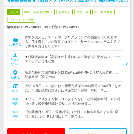
★経験者募集★【教育アプリやシステムの開発】福利厚生充実◎
正社員
職種・業種未経験OK
転勤なし
学歴不問
第二新卒歓迎
リモートワーク可
情報更新日：2026/06/19
終了予定日：
2026/09/17
森塾を支えるシステムや、プログラミングの検定をはじめとす
る、IT技術を用いた教育プロダクト・サービスのシステムやアプ
仕事内容
リ開発をお任せします♪
★経験者募集★【必須条件】業務内容に準ずる知識があり、コー
対象と
ディングが可能な方
なる方
新潟県長岡市城内町2-3-12 DiaPlaza長岡4F-E 【雇入れ直後】上
記事業所 【変更の範…
勤務地
月給25万円～※上記には一律固定残業代45時間分66,000円～を含
む。※固定残業代超過分は別途支給※経験・年齢・ス…
給与
★フレックスタイム制（コアタイムなし）標準労働時間：1日8時
勤務
時間
間休憩：60分※時間外労働：あり現在就業…
【年間休日110日】* 週休2日制（土日）※担当業務により春1週
休日
休暇
間、夏1カ月、冬1週間はシフト制で土…