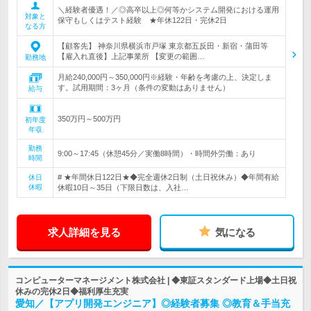
＼経験者優遇！／◎高卒以上◎何等かシステム開発における運用
対象と
保守もしくはテスト経験 ★年休122日・完休2日
なる方
【顧客先】 神奈川県横浜市戸塚 東京都五反田・新宿・蒲田等
【雇入れ直後】上記事業所 【変更の範囲…
勤務地
月給240,000円～350,000円※経験・年齢を考慮の上、決定しま
す。試用期間：3ヶ月（条件の変動はありません）
給与
350万円～500万円
初年度
年収
勤務
9:00～17:45（休憩45分／実働8時間）・時間外労働：あり
時間
# ★年間休日122日★◆完全週休2日制（土日祝休み）◆年間有給
休日
休暇
休暇10日～35日（下限日数は、入社…
求人詳細を見る
気になる
コンピューターマネージメント株式会社 | ◆東証スタンダード上場◆土日祝
休みの完休2日◆福利厚生充実
愛知／【アプリ開発エンジニア】◎経験者募集 ◎教育＆手当充