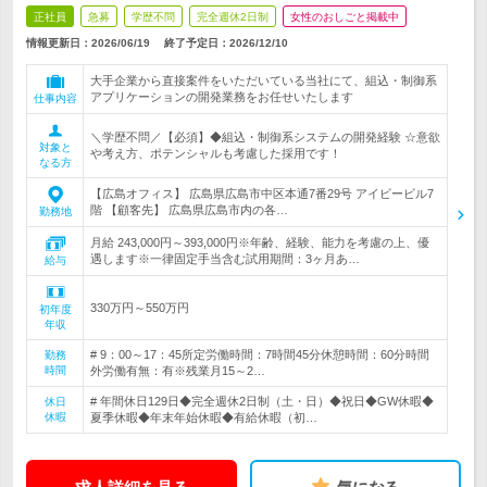
正社員
急募
学歴不問
完全週休2日制
女性のおしごと掲載中
情報更新日：2026/06/19
終了予定日：
2026/12/10
大手企業から直接案件をいただいている当社にて、組込・制御系
アプリケーションの開発業務をお任せいたします
仕事内容
＼学歴不問／【必須】◆組込・制御系システムの開発経験 ☆意欲
対象と
や考え方、ポテンシャルも考慮した採用です！
なる方
【広島オフィス】 広島県広島市中区本通7番29号 アイビービル7
階 【顧客先】 広島県広島市内の各…
勤務地
月給 243,000円～393,000円※年齢、経験、能力を考慮の上、優
遇します※一律固定手当含む試用期間：3ヶ月あ…
給与
330万円～550万円
初年度
年収
# 9：00～17：45所定労働時間：7時間45分休憩時間：60分時間
勤務
時間
外労働有無：有※残業月15～2…
# 年間休日129日◆完全週休2日制（土・日）◆祝日◆GW休暇◆
休日
休暇
夏季休暇◆年末年始休暇◆有給休暇（初…