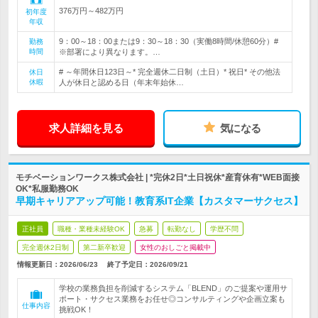
376万円～482万円
初年度
年収
9：00～18：00または9：30～18：30（実働8時間/休憩60分）#
勤務
時間
※部署により異なります。…
# ～年間休日123日～* 完全週休二日制（土日）* 祝日* その他法
休日
休暇
人が休日と認める日（年末年始休…
求人詳細を見る
気になる
モチベーションワークス株式会社 | *完休2日*土日祝休*産育休有*WEB面接
OK*私服勤務OK
早期キャリアアップ可能！教育系IT企業【カスタマーサクセス】
正社員
職種・業種未経験OK
急募
転勤なし
学歴不問
完全週休2日制
第二新卒歓迎
女性のおしごと掲載中
情報更新日：2026/06/23
終了予定日：
2026/09/21
学校の業務負担を削減するシステム「BLEND」のご提案や運用サ
ポート・サクセス業務をお任せ◎コンサルティングや企画立案も
仕事内容
挑戦OK！