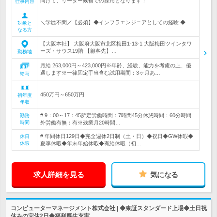
向けて、リーダー候補での採用となります！
仕事内容
＼学歴不問／【必須】◆インフラエンジニアとしての経験 ◆
対象と
なる方
【大阪本社】 大阪府大阪市北区梅田1-13-1 大阪梅田ツインタワ
ーズ・サウス19階 【顧客先】…
勤務地
月給 263,000円～423,000円※年齢、経験、能力を考慮の上、優
遇します※一律固定手当含む試用期間：3ヶ月あ…
給与
450万円～650万円
初年度
年収
# 9：00～17：45所定労働時間：7時間45分休憩時間：60分時間
勤務
時間
外労働有無：有※残業月20時間…
# 年間休日129日◆完全週休2日制（土・日）◆祝日◆GW休暇◆
休日
休暇
夏季休暇◆年末年始休暇◆有給休暇（初…
求人詳細を見る
気になる
コンピューターマネージメント株式会社 | ◆東証スタンダード上場◆土日祝
休みの完休2日◆福利厚生充実