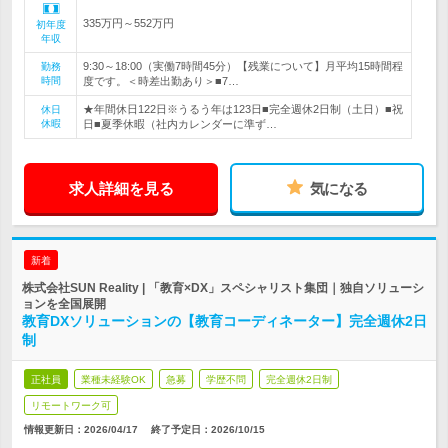
335万円～552万円
初年度
年収
9:30～18:00（実働7時間45分）【残業について】月平均15時間程
勤務
時間
度です。＜時差出勤あり＞■7…
★年間休日122日※うるう年は123日■完全週休2日制（土日）■祝
休日
休暇
日■夏季休暇（社内カレンダーに準ず…
求人詳細を見る
気になる
新着
株式会社SUN Reality | 「教育×DX」スペシャリスト集団｜独自ソリューシ
ョンを全国展開
教育DXソリューションの【教育コーディネーター】完全週休2日
制
正社員
業種未経験OK
急募
学歴不問
完全週休2日制
リモートワーク可
情報更新日：2026/04/17
終了予定日：
2026/10/15