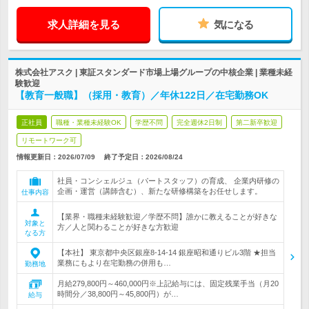
求人詳細を見る
気になる
株式会社アスク | 東証スタンダード市場上場グループの中核企業 | 業種未経
験歓迎
【教育一般職】（採用・教育）／年休122日／在宅勤務OK
正社員
職種・業種未経験OK
学歴不問
完全週休2日制
第二新卒歓迎
リモートワーク可
情報更新日：2026/07/09
終了予定日：
2026/08/24
社員・コンシェルジュ（パートスタッフ）の育成、 企業内研修の
企画・運営（講師含む）、新たな研修構築をお任せします。
仕事内容
【業界・職種未経験歓迎／学歴不問】誰かに教えることが好きな
対象と
方／人と関わることが好きな方歓迎
なる方
【本社】 東京都中央区銀座8-14-14 銀座昭和通りビル3階 ★担当
業務にもより在宅勤務の併用も…
勤務地
月給279,800円～460,000円※上記給与には、固定残業手当（月20
時間分／38,800円～45,800円）が…
給与