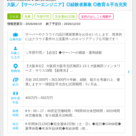
大阪／【サーバーエンジニア】◎経験者募集 ◎教育＆手当充実
正社員
急募
学歴不問
完全週休2日制
女性のおしごと掲載中
情報更新日：2026/06/19
終了予定日：
2026/12/10
サーバーやクラウドの設計構築業務をお任せいたします。将来的
にはクラウド案件や上流案件へのキャリアアップも可能です！
仕事内容
＼学歴不問／【必須】◆サーバーの構築・運用経験
対象と
なる方
【大阪本社】 大阪府大阪市北区梅田1-13-1 大阪梅田ツインタワ
ーズ・サウス19階 【顧客先】…
勤務地
月給 263,000円～363,000円※年齢、経験、能力を考慮の上、優
遇します※一律固定手当含む試用期間：3ヶ月あ…
給与
400万円～550万円
初年度
年収
# 9：00～17：45所定労働時間：7時間45分休憩時間：60分時間
勤務
時間
外労働有無：有※残業月20時間…
# 年間休日129日◆完全週休2日制（土・日）◆祝日◆GW休暇◆
休日
休暇
夏季休暇◆年末年始休暇◆有給休暇（初…