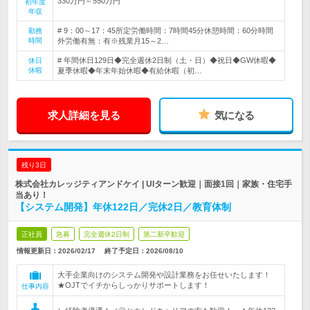
330万円～550万円
初年度
年収
# 9：00～17：45所定労働時間：7時間45分休憩時間：60分時間
勤務
時間
外労働有無：有※残業月15～2…
# 年間休日129日◆完全週休2日制（土・日）◆祝日◆GW休暇◆
休日
休暇
夏季休暇◆年末年始休暇◆有給休暇（初…
求人詳細を見る
気になる
残り3日
株式会社カレッジティアンドケイ | UIターン歓迎｜面接1回｜家族・住宅手
当あり！
【システム開発】年休122日／完休2日／教育体制
正社員
急募
完全週休2日制
第二新卒歓迎
情報更新日：2026/02/17
終了予定日：
2026/08/10
大手企業向けのシステム開発や設計業務をお任せいたします！
★OJTでイチからしっかりサポートします！
仕事内容