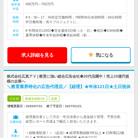
400万円～700万円
初年度
年収
# 9：00～17：45所定労働時間：7時間45分休憩時間：60分時間
勤務
時間
外労働有無：有※プロジェクトに…
# 年間休日129日◆完全週休2日制（土・日）◆祝日◆GW休暇◆
休日
休暇
夏季休暇◆年末年始休暇◆有給休暇（初…
求人詳細を見る
気になる
株式会社広真アド | 教育に強い総合広告会社◆20代活躍中！売上10億円規
模の企業へ
＼教育業界特化の広告代理店／【経理】★年休121日★土日祝休
正社員
業種未経験OK
急募
情報更新日：2026/07/31
終了予定日：
2027/01/21
経理責任者として月次・年次決算から資金繰り管理、予実分析、
経営レポート作成まで幅広く担当いただきます。
仕事内容
＜経験者歓迎！＞《必須》■ 経理実務経験3年以上 ■ 日商簿記2級
対象と
以上 ■ 管理会計の知識・実務経験 ★年休121日