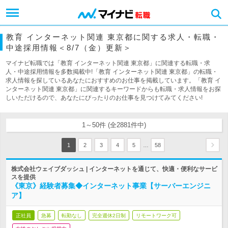
教育 インターネット関連 東京都に関する求人・転職・
中途採用情報＜8/7（金）更新＞
マイナビ転職では「教育 インターネット関連 東京都」に関連する転職・求
人・中途採用情報を多数掲載中!「教育 インターネット関連 東京都」の転職・
求人情報を探しているあなたにおすすめのお仕事を掲載しています。「教育 イ
ンターネット関連 東京都」に関連するキーワードからも転職・求人情報をお探
しいただけるので、あなたにぴったりのお仕事を見つけてみてください!
1～50件 (全2881件中)
…
1
2
3
4
5
58
株式会社ウェイブダッシュ | インターネットを通じて、快適・便利なサービ
スを提供
《東京》経験者募集◆インターネット事業【サーバーエンジニ
ア】
正社員
急募
転勤なし
完全週休2日制
リモートワーク可