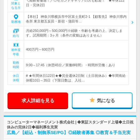
＼経験者優遇！／◎セカンドキャリアの方も歓迎！ ★年休122
対象と
日・完休2日
なる方
【本社】 神奈川県横浜市中区富士見町2-1 【顧客先】 神奈川県内
各所 東京都五反田・新宿・蒲田等…
勤務地
月給250,000円～500,000円※経験・年齢を考慮の上、決定しま
す。試用期間：3ヶ月（条件の変動はありません）
給与
400万円～600万円
初年度
年収
勤務
9:00～17:45（休憩45分／実働8時間）・時間外労働：あり
時間
# ★年間休日122日★◆完全週休2日制（土日祝休み）◆年間有給
休日
休暇
休暇10日～35日（下限日数は、入社…
求人詳細を見る
気になる
コンピューターマネージメント株式会社 | ◆東証スタンダード上場◆土日祝
休みの完休2日◆福利厚生充実
広島／【組込・制御系SE/PG】◎経験者募集 ◎教育＆手当充実