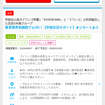
新着
学校法人角川ドワンゴ学園 | 「KADOKAWA」と「ドワンゴ」が共同創立し
た注目のN高グループ
教育業界初挑戦でもOK！【学校生活サポート】★リモートあり
正社員
職種・業種未経験OK
急募
完全週休2日制
第二新卒歓迎
リモートワーク可
女性のおしごと掲載中
情報更新日：2026/08/07
終了予定日：
2026/11/05
【メリハリ勤務＆多彩なキャリアパス】オンライン面談を通じた
生徒の目標設定や進路指導、保護者対応、学校運営に関わる業務
仕事内容
などをお任せします。
★20～30代の若手が活躍中★【未経験＆第二新卒歓迎】◆基本的
なPCスキル／オンライン対応への抵抗がない方◆リモートワー
対象と
ク中心で働きやすい♪
なる方
～下記エリアのキャンパスで大募集～ 【関東】所沢 埼玉県所沢
市東所沢和田3-31-3 ところざわサ…
勤務地
月給210,500円～270,000円※経験・スキルにより、給与額を決定
します。※試用期間3ヶ月（期間中の待遇面に変…
給与