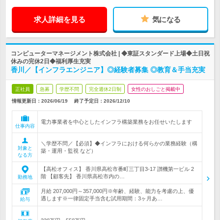
求人詳細を見る
気になる
コンピューターマネージメント株式会社 | ◆東証スタンダード上場◆土日祝
休みの完休2日◆福利厚生充実
香川／【インフラエンジニア】◎経験者募集 ◎教育＆手当充実
正社員
急募
学歴不問
完全週休2日制
女性のおしごと掲載中
情報更新日：2026/06/19
終了予定日：
2026/12/10
電力事業者を中心としたインフラ構築業務をお任せいたします
仕事内容
＼学歴不問／【必須】◆インフラにおける何らかの業務経験（構
対象と
築・運用・監視 など）
なる方
【高松オフィス】 香川県高松市番町三丁目3-17 讃機第一ビル 2
階 【顧客先】 香川県高松市内の…
勤務地
月給 207,000円～357,000円※年齢、経験、能力を考慮の上、優
遇します※一律固定手当含む試用期間：3ヶ月あ…
給与