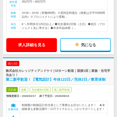
350万円～800万円
初年度
年収
10:00～19:00（実働8時間）※原則定時退社（残業は月平均5時間
勤務
時間
以内）※プロジェクトにより変動…
# ＼年間休日125日以上／◆完全週休2日制（土日）◆祝日（プロ
休日
休暇
ジェクト先に準ずる）◆年末年始休暇（…
求人詳細を見る
気になる
残り3日
株式会社カレッジティアンドケイ | UIターン歓迎｜面接1回｜家族・住宅手
当あり！
第二新卒歓迎！【電気設計】年休122日／完休2日／教育体制
正社員
急募
完全週休2日制
第二新卒歓迎
情報更新日：2026/02/17
終了予定日：
2026/08/10
制御盤の制御設計担当者として業務をお任せいたします！ ★未
経験者も多数活躍中！OJTでイチからしっかりサポートします！
仕事内容