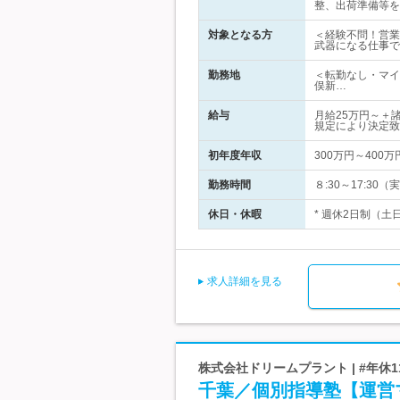
整、出荷準備等を
対象となる方
＜経験不問！営業
武器になる仕事で
勤務地
＜転勤なし・マイ
俣新…
給与
月給25万円～＋
規定により決定致
初年度年収
300万円～400万
勤務時間
８:30～17:30
休日・休暇
* 週休2日制（土
求人詳細を見る
株式会社ドリームプラント | #年
千葉／個別指導塾【運営