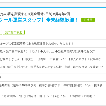
たちの夢を実現する #完全週休2日制 #賞与年2回
クール運営スタッフ】◆未経験歓迎！
正社員
第二新卒歓迎
ループの個別指導塾である教室運営をお任せいたします！
験 & 第二新卒歓迎！》【必須】◆大卒以上 ◆当社業務内容に興味のある方
は発生しません 【川間校】 千葉県野田市岩名1-27-1 【雇入れ直後】上記事業所…
0円～330,000円※上記には一律手当を含みます※経験・年齢・能力を考慮して決定いた
円
働時間制（週平均40時間以内）標準労働時間1日：8時間休憩時間：60分＜標準的
5日* 完全週休2日制（日固定休＋他1日シフト制）* 祝日* GW休暇（1週間）*…