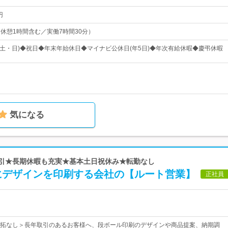
円
5（休憩1時間含む／実働7時間30分）
(土・日)◆祝日◆年末年始休日◆マイナビ公休日(年5日)◆年次有給休暇◆慶弔休暇
気になる
取引★長期休暇も充実★基本土日祝休み★転勤なし
にデザインを印刷する会社の【ルート営業】
正社員
拓なし＞長年取引のあるお客様へ、段ボール印刷のデザインや商品提案、納期調