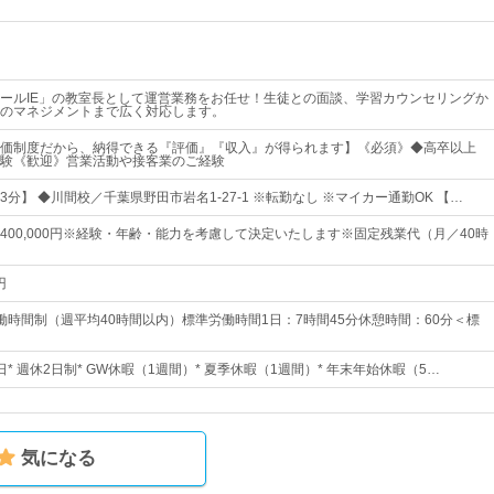
ールIE」の教室長として運営業務をお任せ！生徒との面談、学習カウンセリングか
のマネジメントまで広く対応します。
価制度だから、納得できる『評価』『収入』が得られます】《必須》◆高卒以上
験《歓迎》営業活動や接客業のご経験
分】 ◆川間校／千葉県野田市岩名1-27-1 ※転勤なし ※マイカー通勤OK 【…
0円～400,000円※経験・年齢・能力を考慮して決定いたします※固定残業代（月／40時
円
働時間制（週平均40時間以内）標準労働時間1日：7時間45分休憩時間：60分＜標
5日* 週休2日制* GW休暇（1週間）* 夏季休暇（1週間）* 年末年始休暇（5…
気になる