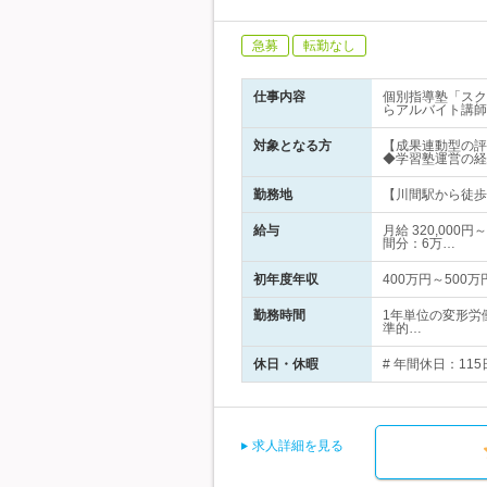
急募
転勤なし
仕事内容
個別指導塾「スク
らアルバイト講師
対象となる方
【成果連動型の評
◆学習塾運営の経
勤務地
【川間駅から徒歩3
給与
月給 320,00
間分：6万…
初年度年収
400万円～500万
勤務時間
1年単位の変形労
準的…
休日・休暇
# 年間休日：11
求人詳細を見る