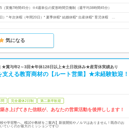
7:15（実働7時間45分）※4週単位の変形時間労働制（週平均38時間45分）
土日）* 年次休暇（年間20日）* 夏季休暇* 結婚休暇* 出産休暇* 育児休暇 …
気になる
| ★賞与年2～3回★年休128日以上★土日祝休み★産育休実績あり
を支える教育商材の【ルート営業】★未経験歓迎！
不問
完全週休2日制
第二新卒歓迎
で築き上げてきた信頼が、あなたの営業活動を後押しします！
校や学習塾へ、模試や教材をご案内】新規開拓やノルマはありません！既存のお
いていくのが最大のミッションです◎