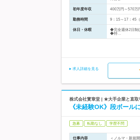
初年度年収
400万円～570万
勤務時間
9：15～17：4
休日・休暇
◆完全週休2日制
◆特…
求人詳細を見る
株式会社寳章堂 | ★大手企業と直
《未経験OK》段ボール
急募
転勤なし
学歴不問
仕事内容
＜ノルマ・新規開