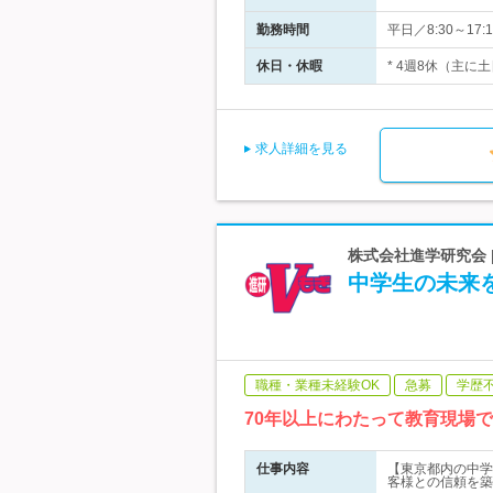
勤務時間
平日／8:30～1
休日・休暇
* 4週8休（主に
求人詳細を見る
株式会社進学研究会 
中学生の未来
職種・業種未経験OK
急募
学歴
70年以上にわたって教育現場
仕事内容
【東京都内の中学
客様との信頼を築