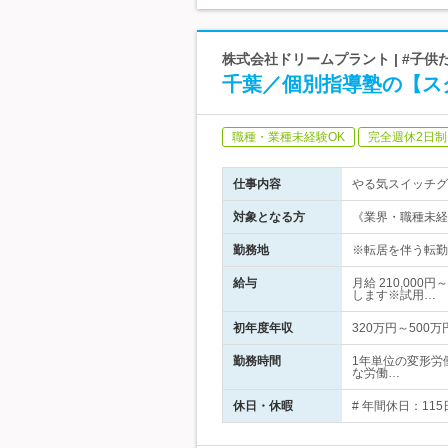
株式会社ドリームプラント | #子供
千葉／個別指導塾の【ス
職種・業種未経験OK
完全週休2日制
仕事内容
やる気スイッチグ
対象となる方
《業界・職種未経
勤務地
※転居を伴う転勤
給与
月給 210,00
します※試用…
初年度年収
320万円～500万
勤務時間
1年単位の変形労
な労働…
休日・休暇
# 年間休日：11