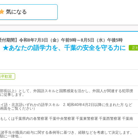
気になる
【受付期間】令和8年7月3日（金）午前9時～8月5日（水）午後5時
】★あなたの語学力を、千葉の安全を守る力に
正
新卒歓迎
部長以上）として、外国語スキルと国際感覚を活かし、外国人が関連する犯罪捜
に従事します。
タイ語・北京語いずれかの語学スキル 2. 昭和40年4月2日以降に生まれた方 など
画面をご覧ください）
もしくは千葉県内の各警察署 千葉中央警察署 千葉東警察署 千葉西警察署 千葉南
＋諸手当※職員の給与に関する条例等に基づき、経験などを考慮して決定します。
額に一律地…