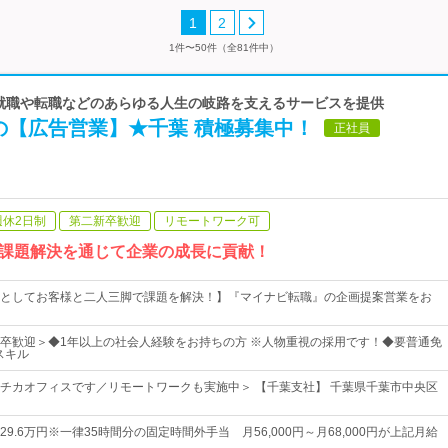
1
2
1件〜50件（全81件中）
| 就職や転職などのあらゆる人生の岐路を支えるサービスを提供
の【広告営業】★千葉 積極募集中！
正社員
週休2日制
第二新卒歓迎
リモートワーク可
課題解決を通じて企業の成長に貢献！
としてお客様と二人三脚で課題を解決！】『マイナビ転職』の企画提案営業をお
卒歓迎＞◆1年以上の社会人経験をお持ちの方 ※人物重視の採用です！◆要普通免
スキル
チカオフィスです／リモートワークも実施中＞ 【千葉支社】 千葉県千葉市中央区
～29.6万円※一律35時間分の固定時間外手当 月56,000円～月68,000円が上記月給