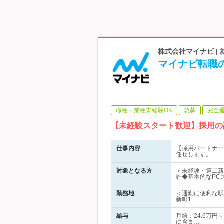
株式会社マイナビ 
マイナビ転職
職種・業種未経験OK
急募
完全
【未経験スタート歓迎】採用の
仕事内容
【採用パートナー
任せします。
対象となる方
＜未経験・第二新
許◆基本的なPC
勤務地
＜通勤に便利な駅
新町1…
給与
月給：24.6万円
に含ま…