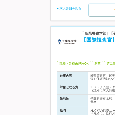
求人詳細を見る
千葉県警察本部 | 
【国際捜査官
職種・業種未経験OK
急募
第二
仕事内容
幹部警察官（巡査
査や保護活動など
対象となる方
1. ベトナム語・
（詳細は求人情報
勤務地
千葉県警察本部、
警察…
給与
月給22万円以上
※月給は、給料月